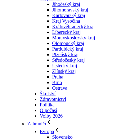
Jihočeský kraj
Jihomoravský kraj
Karlovarský kraj
Kraj Vysočina
Králověhradecký kraj
Liberecký kraj
Moravskoslezský kraj
Olomoucký kraj
Pardubický kraj
Plzeňský kraj
Středočeský kraj
Ústecký kraj
Zlínský kraj
Praha
Brno
Ostrava
Školství
Zdravotnictví
Politika
O počasí
Volby 2026
Zahraničí
Evropa
Slovensko