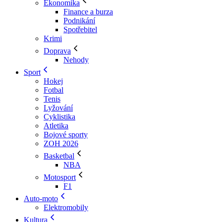
Ekonomika
Finance a burza
Podnikání
Spotřebitel
Krimi
Doprava
Nehody
Sport
Hokej
Fotbal
Tenis
Lyžování
Cyklistika
Atletika
Bojové sporty
ZOH 2026
Basketbal
NBA
Motosport
F1
Auto-moto
Elektromobily
Kultura