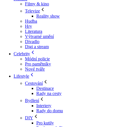
Filmy & kino
Televize
Reality show
Hudba
Hry
Literatura
Výtvarné umění
Divadlo
Digi a stream
Celebrity
Módní policie
Pro pamětníky
Nové tváře
Lifestyle
Cestování
Destinace
Rady na cesty
Bydlení
Interiery
Rady do domu
DIY
Pro kutily