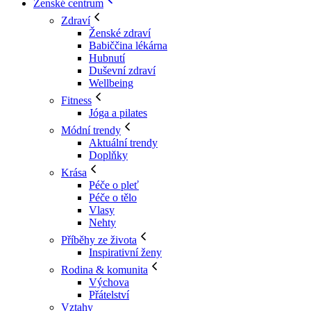
Ženské centrum
Zdraví
Ženské zdraví
Babiččina lékárna
Hubnutí
Duševní zdraví
Wellbeing
Fitness
Jóga a pilates
Módní trendy
Aktuální trendy
Doplňky
Krása
Péče o pleť
Péče o tělo
Vlasy
Nehty
Příběhy ze života
Inspirativní ženy
Rodina & komunita
Výchova
Přátelství
Vztahy