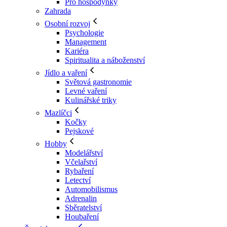
Pro hospodyňky
Zahrada
Osobní rozvoj
Psychologie
Management
Kariéra
Spiritualita a náboženství
Jídlo a vaření
Světová gastronomie
Levné vaření
Kulinářské triky
Mazlíčci
Kočky
Pejskové
Hobby
Modelářství
Včelařství
Rybaření
Letectví
Automobilismus
Adrenalin
Sběratelství
Houbaření