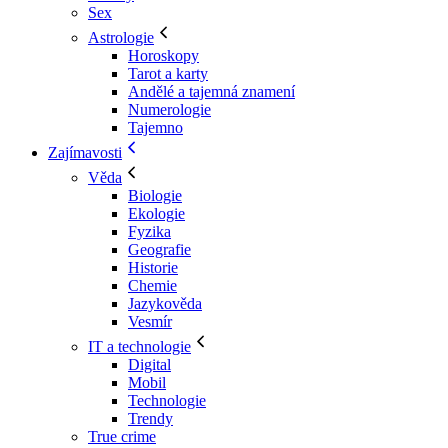
Sex
Astrologie
Horoskopy
Tarot a karty
Andělé a tajemná znamení
Numerologie
Tajemno
Zajímavosti
Věda
Biologie
Ekologie
Fyzika
Geografie
Historie
Chemie
Jazykověda
Vesmír
IT a technologie
Digital
Mobil
Technologie
Trendy
True crime