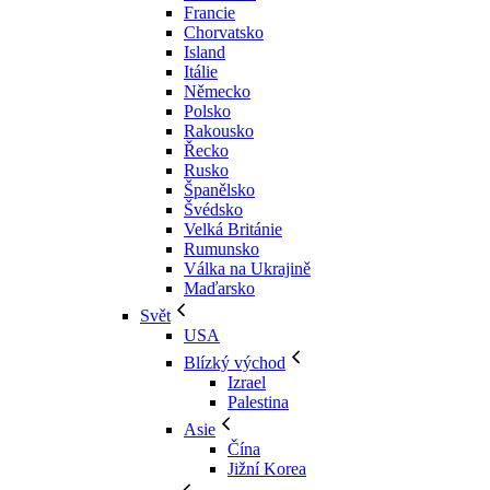
Francie
Chorvatsko
Island
Itálie
Německo
Polsko
Rakousko
Řecko
Rusko
Španělsko
Švédsko
Velká Británie
Rumunsko
Válka na Ukrajině
Maďarsko
Svět
USA
Blízký východ
Izrael
Palestina
Asie
Čína
Jižní Korea