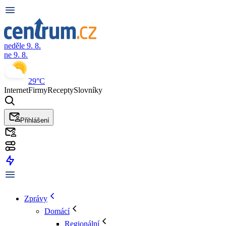
neděle 9. 8.
ne 9. 8.
29°C
Internet
Firmy
Recepty
Slovníky
Přihlášení
Zprávy
Domácí
Regionální