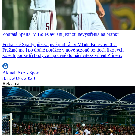
Zoufalá Sparta. V Boleslavi ani jednou nevystřelila na branku
Fotbalisté Sparty překvapivě prohráli v Mladé Boleslavi 0:2.
Pražané mají po druhé porážce v nové sezoně po třech ligových
kolech pouze tři body za upocené domácí vítězství nad Zlínem.
Aktuálně.cz - Sport
8. 8. 2026, 20:20
Reklama