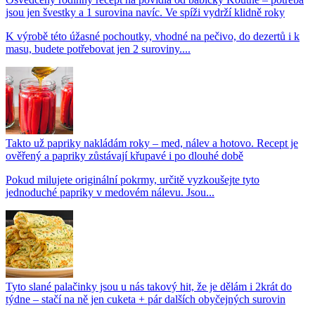
jsou jen švestky a 1 surovina navíc. Ve spíži vydrží klidně roky
K výrobě této úžasné pochoutky, vhodné na pečivo, do dezertů i k
masu, budete potřebovat jen 2 suroviny....
Takto už papriky nakládám roky – med, nálev a hotovo. Recept je
ověřený a papriky zůstávají křupavé i po dlouhé době
Pokud milujete originální pokrmy, určitě vyzkoušejte tyto
jednoduché papriky v medovém nálevu. Jsou...
Tyto slané palačinky jsou u nás takový hit, že je dělám i 2krát do
týdne – stačí na ně jen cuketa + pár dalších obyčejných surovin