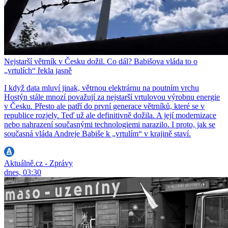
Nejstarší větrník v Česku dožil. Co dál? Babišova vláda to o
„vrtulích“ řekla jasně
I když data mluví jinak, větrnou elektrárnu na poutním vrchu
Hostýn stále mnozí považují za nejstarší vrtulovou výrobnu energie
v Česku. Přesto ale patří do první generace větrníků, které se v
republice rozjely. Teď už ale definitivně dožila. A její modernizace
nebo nahrazení současnými technologiemi narazilo. I proto, jak se
současná vláda Andreje Babiše k „vrtulím“ v krajině staví.
Aktuálně.cz - Zprávy
dnes, 03:30