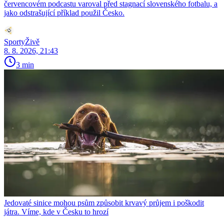
červencovém podcastu varoval před stagnací slovenského fotbalu, a
jako odstrašující příklad použil Česko.
SportyŽivě
8. 8. 2026, 21:43
3 min
Jedovaté sinice mohou psům způsobit krvavý průjem i poškodit
játra. Víme, kde v Česku to hrozí