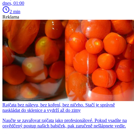
dnes, 01:00
2 min
Reklama
Rajčata bez nálevu, bez koření, bez ničeho. Stačí je správně
naskládat do sklenice a vydrží až do zimy
Naučte se zavařovat rajčata jako profesionálové. Pokud vsadíte na
osvědčený postup našich babiček, pak zaručeně nešlápnete vedle.