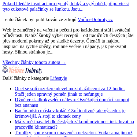
Pokud hledáte inspiraci pro rychlý, lehký a sytý oběd, připravte si
tyto cuketové palačinky se šunkou. Jsou...
Tento článek byl publikován ze zdrojů
VařímeDobroty.cz
Web je zaměřený na vaření a pečení pro každodenní stůl i sváteční
příležitosti. Nabízí široký výběr receptů – od tradičních českých jídel
přes moderní pokrmy až po sladké dezerty. Čtenáři tu najdou
inspiraci na rychlé obědy, rodinné večeře i nápady, jak překvapit
hosty. Silnou stránkou je...
Všechny články tohoto autora →
Další články z kategorie
Lifestyle
Ocet se solí rozežere plevel mezi dlaždicemi za 12 hodin.
Stačí jeden správný poměr, jinak to nefunguje
Dýně ve sladkokyselém nálevu: Osvěžující domácí kompot
bez ananasu
Banán místo másla v koláči? Zní to divně, ale výsledek je
krémovější. A stojí to zlomek ceny
Má zaměstnavatel dle českých zákonů povinnost instalovat na
pracovišti klimatizaci?
Truhlíky jsou v srpnu unavené a nekvetou. Voda sama jim už