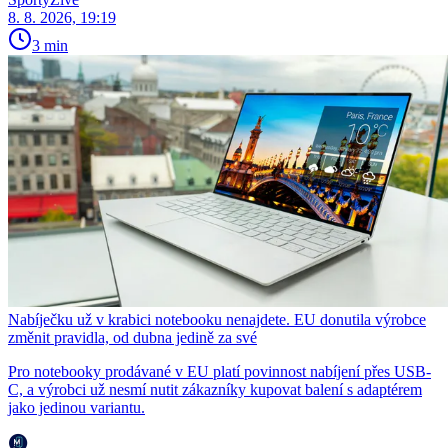
8. 8. 2026, 19:19
3 min
Nabíječku už v krabici notebooku nenajdete. EU donutila výrobce
změnit pravidla, od dubna jedině za své
Pro notebooky prodávané v EU platí povinnost nabíjení přes USB-
C, a výrobci už nesmí nutit zákazníky kupovat balení s adaptérem
jako jedinou variantu.