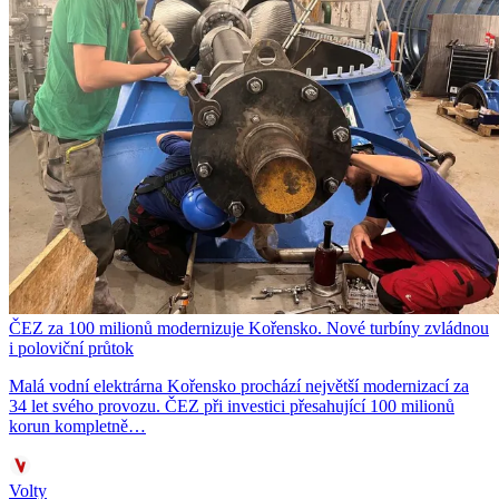
ČEZ za 100 milionů modernizuje Kořensko. Nové turbíny zvládnou
i poloviční průtok
Malá vodní elektrárna Kořensko prochází největší modernizací za
34 let svého provozu. ČEZ při investici přesahující 100 milionů
korun kompletně…
Volty