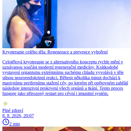
Kryoterapie celého těla: Regenerace a prevence vyhoření
Celotělová kryoterapie se z alternativního konceptu rychle mění v
uznávanou součást moderní regenerační medicíny. Krátkodobé
vystavení organismu extrémnímu suchému chladu vyvolává v těle
silnou neuroendokrinní reakci. Během několika minut dochází k
masivnímu perifernímu stažení cév, po kterém při opětovném zahřátí
následuje intenzivní prokrvení všech orgánů a tkání. Tento proces
funguje jako přirozený restart pro cévní i imunitní systém.
Plné zdraví
8. 8. 2026, 20:07
2 min