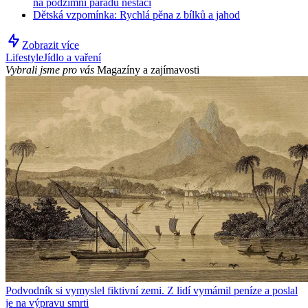
na podzimní parádu nestačí
Dětská vzpomínka: Rychlá pěna z bílků a jahod
Zobrazit více
Lifestyle
Jídlo a vaření
Vybrali jsme pro vás
Magazíny a zajímavosti
Podvodník si vymyslel fiktivní zemi. Z lidí vymámil peníze a poslal
je na výpravu smrti