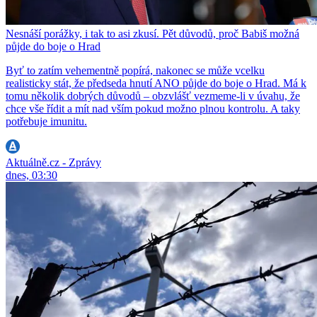
Nesnáší porážky, i tak to asi zkusí. Pět důvodů, proč Babiš možná
půjde do boje o Hrad
Byť to zatím vehementně popírá, nakonec se může vcelku
realisticky stát, že předseda hnutí ANO půjde do boje o Hrad. Má k
tomu několik dobrých důvodů – obzvlášť vezmeme-li v úvahu, že
chce vše řídit a mít nad vším pokud možno plnou kontrolu. A taky
potřebuje imunitu.
Aktuálně.cz - Zprávy
dnes, 03:30