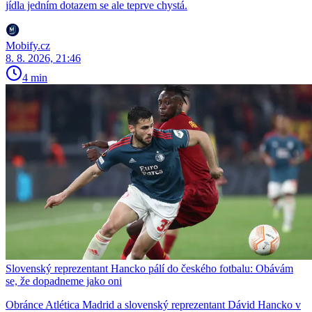
jídla jedním dotazem se ale teprve chystá.
Mobify.cz
8. 8. 2026, 21:46
4 min
Slovenský reprezentant Hancko pálí do českého fotbalu: Obávám
se, že dopadneme jako oni
Obránce Atlética Madrid a slovenský reprezentant Dávid Hancko v