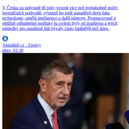
V Česku za uplynulé tři roky vzrostl více než trojnásobně počet
investičních podvodů, výrazně ho totiž usnadňují deep fake
technologie, umělá inteligence a další nástroje. Propracované a
obtížně odhalitelné podfuky tu ovšem byly od pradávna a jejich
následky pro napálené lidi bývaly často fatálnější než dnes.
Aktuálně.cz - Zprávy
dnes, 03:30