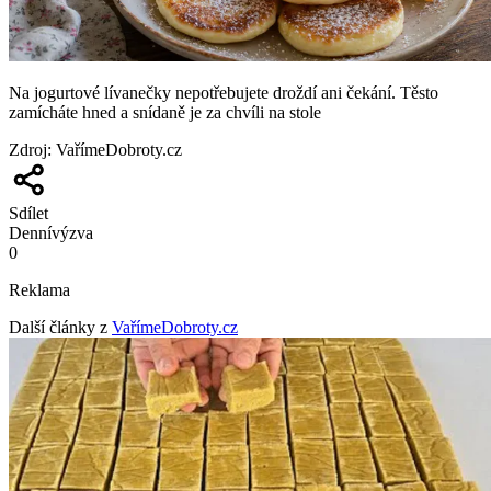
Na jogurtové lívanečky nepotřebujete droždí ani čekání. Těsto
zamícháte hned a snídaně je za chvíli na stole
Zdroj
:
VařímeDobroty.cz
Sdílet
Denní
výzva
0
Reklama
Další články z
VařímeDobroty.cz