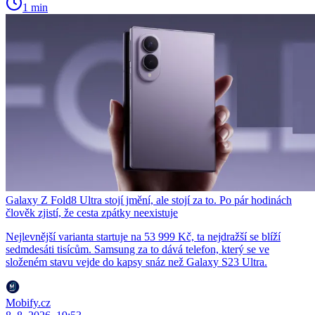
1 min
Galaxy Z Fold8 Ultra stojí jmění, ale stojí za to. Po pár hodinách
člověk zjistí, že cesta zpátky neexistuje
Nejlevnější varianta startuje na 53 999 Kč, ta nejdražší se blíží
sedmdesáti tisícům. Samsung za to dává telefon, který se ve
složeném stavu vejde do kapsy snáz než Galaxy S23 Ultra.
Mobify.cz