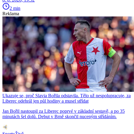
2 min
Reklama
Ukazuje se, proč Slavia Bořila odstavila. Tělo už nespolupracuje, za
Liberec odehrál jen půl hodiny a musel střídat
Jan Bořil nastoupil za Liberec poprvé v základní sestavě, a po 35
minutách šel dolů. Debut v Brně skončil nuceným střídáním.
SportyŽivě