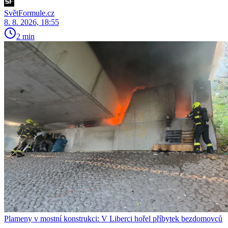
SvětFormule.cz
8. 8. 2026, 18:55
2 min
Plameny v mostní konstrukci: V Liberci hořel příbytek bezdomovců