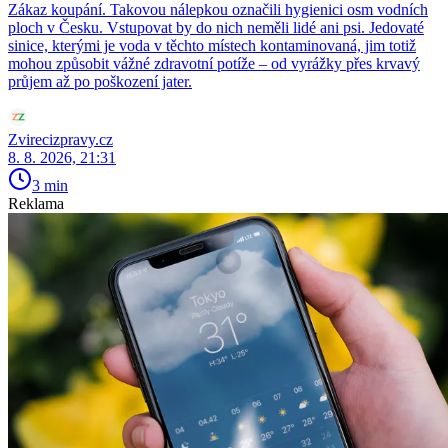
Zákaz koupání. Takovou nálepkou označili hygienici osm vodních
ploch v Česku. Vstupovat by do nich neměli lidé ani psi. Jedovaté
sinice, kterými je voda v těchto místech kontaminovaná, jim totiž
mohou způsobit vážné zdravotní potíže – od vyrážky přes krvavý
průjem až po poškození jater.
Zvirecizpravy.cz
8. 8. 2026, 21:31
3 min
Reklama