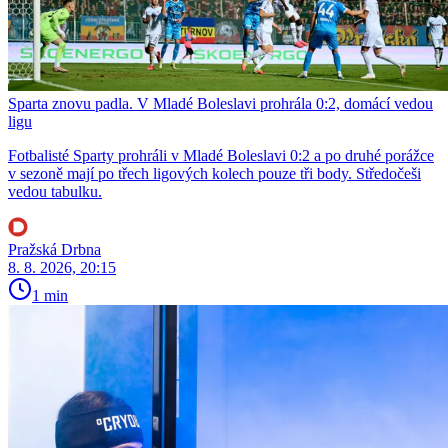
Sparta znovu padla. V Mladé Boleslavi prohrála 0:2, domácí vedou
ligu
Fotbalisté Sparty prohráli v Mladé Boleslavi 0:2 a po druhé porážce
v sezoně mají po třech ligových kolech pouze tři body. Středočeši
vedou tabulku.
Pražská Drbna
8. 8. 2026, 20:15
1 min