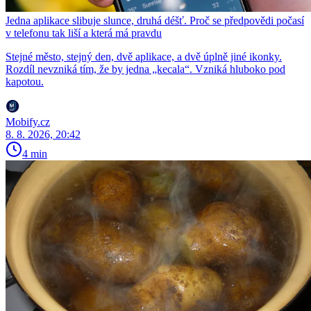
Jedna aplikace slibuje slunce, druhá déšť. Proč se předpovědi počasí
v telefonu tak liší a která má pravdu
Stejné město, stejný den, dvě aplikace, a dvě úplně jiné ikonky.
Rozdíl nevzniká tím, že by jedna „kecala“. Vzniká hluboko pod
kapotou.
Mobify.cz
8. 8. 2026, 20:42
4 min