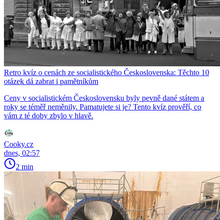
Retro kvíz o cenách ze socialistického Československa: Těchto 10
otázek dá zabrat i pamětníkům
Ceny v socialistickém Československu byly pevně dané státem a
roky se téměř neměnily. Pamatujete si je? Tento kvíz prověří, co
vám z té doby zbylo v hlavě.
Cooky.cz
dnes, 02:57
2 min