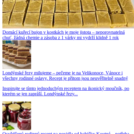
Domácí kuřecí bujon v kostkách je moje jistota – neporovnatelná
chuť, žádná chemie a zásoba z 1 várky mi vydrží klidně 1 rok
Londýnské řezy milujeme – pečeme je na Velikonoce, Vánoce i
všechny rodinné oslavy. Recept je přitom jsou neuvěřitelně snadný
Inspirujte se tímto jednoduchým receptem na ikonický moučník, po
kterém se jen zapráší. Londýnské řezy...
Osvědčený rodinný recept na povidla od babičky Koutné – potřeba