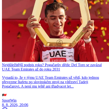
Nejdůležitější podpis roku? Pogačarův dědic Del Toro se zavázal
UAE Team Emirates až do roku 2031
Vypadá to, že v týmu UAE Team Emirates už vědí, kdo jednou
převezme štafetu po slovinském stroji na vítězství Tadeji
Pogačarovi. A není mu ještě ani třiadvacet let...
SportWin
8. 8. 2026, 20:06