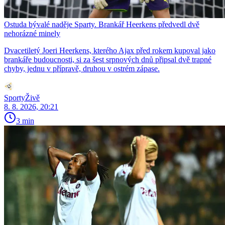
Ostuda bývalé naděje Sparty. Brankář Heerkens předvedl dvě
nehorázné minely
Dvacetiletý Joeri Heerkens, kterého Ajax před rokem kupoval jako
brankáře budoucnosti, si za šest srpnových dnů připsal dvě trapné
chyby, jednu v přípravě, druhou v ostrém zápase.
SportyŽivě
8. 8. 2026, 20:21
3 min