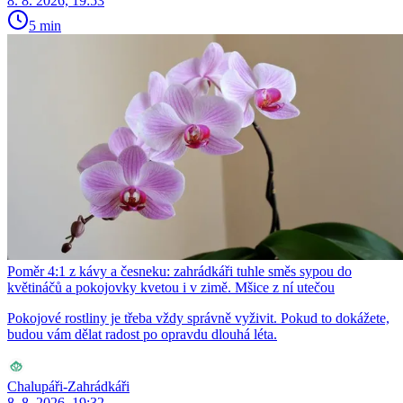
8. 8. 2026, 19:53
5 min
Poměr 4:1 z kávy a česneku: zahrádkáři tuhle směs sypou do
květináčů a pokojovky kvetou i v zimě. Mšice z ní utečou
Pokojové rostliny je třeba vždy správně vyživit. Pokud to dokážete,
budou vám dělat radost po opravdu dlouhá léta.
Chalupáři-Zahrádkáři
8. 8. 2026, 19:32