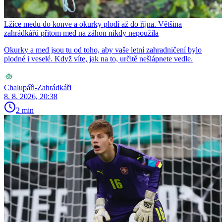
Lžíce medu do konve a okurky plodí až do října. Většina
zahrádkářů přitom med na záhon nikdy nepoužila
Okurky a med jsou tu od toho, aby vaše letní zahradničení bylo
plodné i veselé. Když víte, jak na to, určitě nešlápnete vedle.
Chalupáři-Zahrádkáři
8. 8. 2026, 20:38
2 min