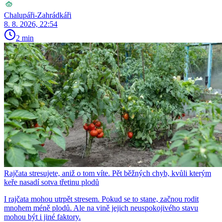
Chalupáři-Zahrádkáři
8. 8. 2026, 22:54
2 min
Rajčata stresujete, aniž o tom víte. Pět běžných chyb, kvůli kterým
keře nasadí sotva třetinu plodů
I rajčata mohou utrpět stresem. Pokud se to stane, začnou rodit
mnohem méně plodů. Ale na vině jejich neuspokojivého stavu
mohou být i jiné faktory.