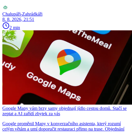
Chalupáři-Zahrádkáři
8. 8. 2026, 21:51
2 min
Google Mapy vám brzy samy objednají jídlo cestou domů. Stačí se
zeptat a AI zařídí zbytek za vás
Google proměnil Mapy v konverzačního asistenta, který rozumí
celým větám a umí doporučit restauraci přímo na trase. Objednání