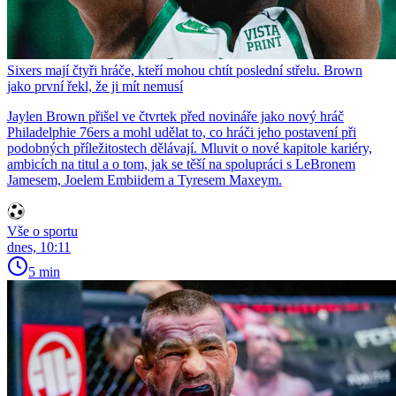
Sixers mají čtyři hráče, kteří mohou chtít poslední střelu. Brown
jako první řekl, že ji mít nemusí
Jaylen Brown přišel ve čtvrtek před novináře jako nový hráč
Philadelphie 76ers a mohl udělat to, co hráči jeho postavení při
podobných příležitostech dělávají. Mluvit o nové kapitole kariéry,
ambicích na titul a o tom, jak se těší na spolupráci s LeBronem
Jamesem, Joelem Embiidem a Tyresem Maxeym.
Vše o sportu
dnes, 10:11
5 min