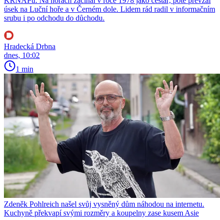
KRNAPu. Na horách začínal v roce 1978 jako cestář, poté převzal
úsek na Luční hoře a v Černém dole. Lidem rád radil v informačním
srubu i po odchodu do důchodu.
Hradecká Drbna
dnes, 10:02
1 min
Zdeněk Pohlreich našel svůj vysněný dům náhodou na internetu.
Kuchyně překvapí svými rozměry a koupelny zase kusem Asie