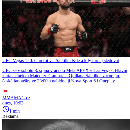
UFC Vegas 120: Gamrot vs. Salkilld. Kde a kdy turnaj sledovat
UFC se v sobotu 8. srpna vrací do Meta APEX v Las Vegas. Hlavní
karta s duelem Mateusze Gamrota a Quillana Salkillda začne pro
české fanoušky ve 23:00 a nabídne ji Nova Sport 6 i Oneplay.
MMAMAG.cz
dnes, 10:03
1 min
Reklama