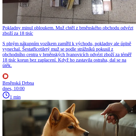
Pokladny minul obloukem. Muž chtěl z brněnského obchodu odvézt
zboží za 18 tisíc
S plným nákupním vozíkem zamířil k východu, pokladny ale úplně
vynechal. Šestatřicetiletý muž se podle strážníků pokusil z
obchodního centra v brněnských Ivanovicích odvézt zboží za téměř
18 tisíc korun bez zaplacení. Když ho zastavila ostraha, dal se na
útěk.
Brněnská Drbna
dnes, 10:00
1 min