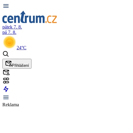
pátek 7. 8.
pá 7. 8.
24°C
Přihlášení
Reklama