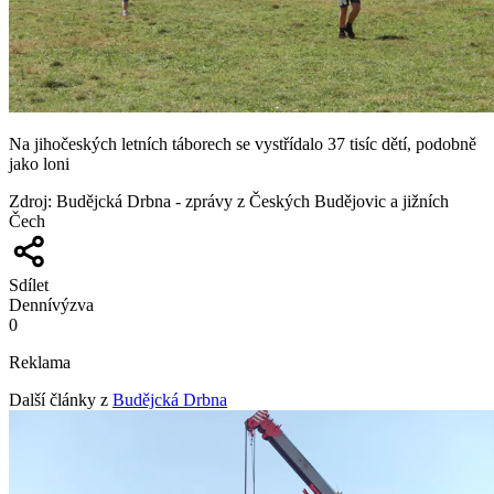
Na jihočeských letních táborech se vystřídalo 37 tisíc dětí, podobně
jako loni
Zdroj
:
Budějcká Drbna - zprávy z Českých Budějovic a jižních
Čech
Sdílet
Denní
výzva
0
Reklama
Další články z
Budějcká Drbna