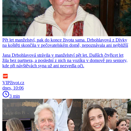
Pět let manželství, pak do konce života sama. Drbohlavová z Dívky
na koštěti skončila v pečovatelském domě, nepoznávala ani nejbližší
Jana Drbohlavová strávila v manželství pět let. Dalších čtyřicet let
žila bez partnera, a poslední z nich na vozíku v domově pro seniory,
kde při návštěvách syna už ani nezvedla oči.
VIPživot.cz
dnes, 10:06
3 min