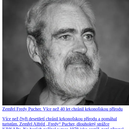
Zemřel Fredy Pucher. Více než 40 let chránil krkonošskou přírodu
Více než čtyři desetiletí chránil krkonošskou přírodu a pomáhal
turistům. Zemřel Alfréd „Fredy“ Pucher, dlouholetý strážce