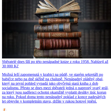
Sběratelé dnes šílí po této nenápadné knize z roku 1958. Nabízejí až
30 000 Kč
Možná leží zapomenutá v krabici na půdě, ve starém sekretáři po
babičce nebo na dně skříně na chalupě. Nenápadný plátěný obal,
který na první pohled vypadá jako obyčejná stará kniha z dob
socialismu. Přesto se dnes mezi sběrateli jedná o naprostý svatý grál,
za který jsou nadšenci ochotni okamžitě vyplatit desítky tisíc korun
na ruku. Pokud doma tento nenápadný poklad z konce padesátých
let objevíte v kompletním stavu, držíte v rukou hotové jmění.