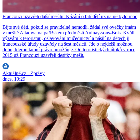
Francouzi uzavřeli další mešitu. Kázání o bití dětí už na ně bylo moc
Bijte své děti, pokud se pravidelně nemodlí, žádal své ovečky imám
v mešitě Attaqwa na pařížském předměstí Aulnay-sous-Bois. Kvůli
výzvám k terorismu, oslavování mučednictví a násilí na dětech ji
francouzské úřady uzavřely na šest měsíců. Jde o nejdelší možnou
dobu, kterou tamní právo umožňuje. Od teroristických útoků v roce
2015 už Francouzi uzavřeli desítky mešit.
Aktuálně.cz - Zprávy
dnes, 10:29