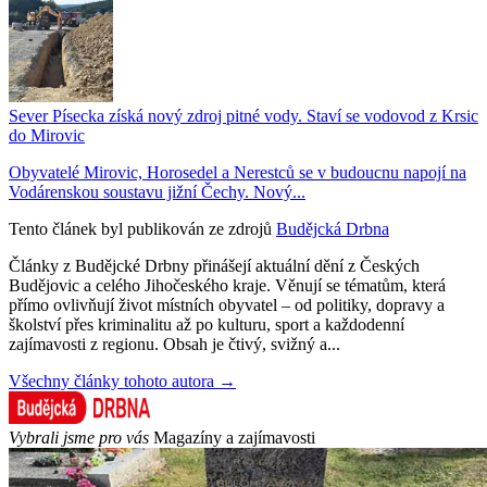
Sever Písecka získá nový zdroj pitné vody. Staví se vodovod z Krsic
do Mirovic
Obyvatelé Mirovic, Horosedel a Nerestců se v budoucnu napojí na
Vodárenskou soustavu jižní Čechy. Nový...
Tento článek byl publikován ze zdrojů
Budějcká Drbna
Články z Budějcké Drbny přinášejí aktuální dění z Českých
Budějovic a celého Jihočeského kraje. Věnují se tématům, která
přímo ovlivňují život místních obyvatel – od politiky, dopravy a
školství přes kriminalitu až po kulturu, sport a každodenní
zajímavosti z regionu. Obsah je čtivý, svižný a...
Všechny články tohoto autora →
Vybrali jsme pro vás
Magazíny a zajímavosti