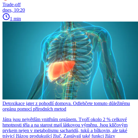
Trade-off
dnes, 10:20
1 min
Detoxikace jater z pohodlí domova. Odlehčete tomuto důležitému
orgánu pomocí přírodních metod
Játra jsou největším vnitřním orgánem. Tvoří okolo 2 % celkové
hmotnosti těla a na starost mají látkovou výměnu. Jsou klíčovým
prvkem nejen v metabolismu sacharidů, tuků a bílkovin, ale také
trávicí žlázou produkující žluč. Zastávají také funkci žlázy