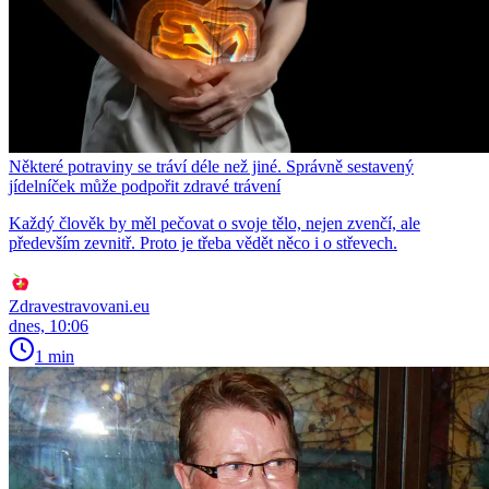
Některé potraviny se tráví déle než jiné. Správně sestavený
jídelníček může podpořit zdravé trávení
Každý člověk by měl pečovat o svoje tělo, nejen zvenčí, ale
především zevnitř. Proto je třeba vědět něco i o střevech.
Zdravestravovani.eu
dnes, 10:06
1 min