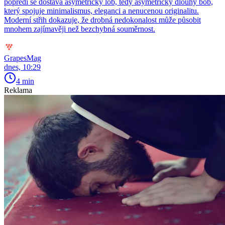
popředí se dostává asymetrický lob, tedy asymetrický dlouhý bob,
který spojuje minimalismus, eleganci a nenucenou originalitu.
Moderní střih dokazuje, že drobná nedokonalost může působit
mnohem zajímavěji než bezchybná souměrnost.
GrapesMag
dnes, 10:29
4 min
Reklama