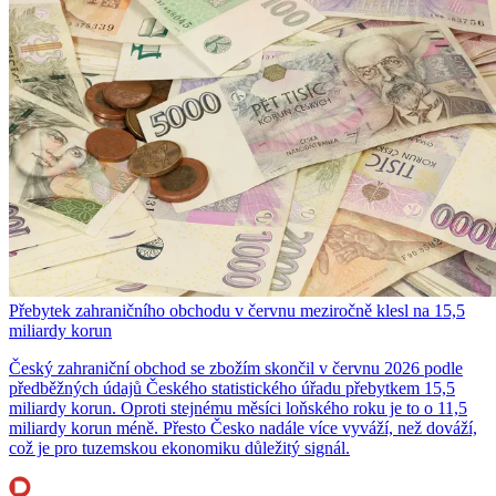
Přebytek zahraničního obchodu v červnu meziročně klesl na 15,5
miliardy korun
Český zahraniční obchod se zbožím skončil v červnu 2026 podle
předběžných údajů Českého statistického úřadu přebytkem 15,5
miliardy korun. Oproti stejnému měsíci loňského roku je to o 11,5
miliardy korun méně. Přesto Česko nadále více vyváží, než dováží,
což je pro tuzemskou ekonomiku důležitý signál.