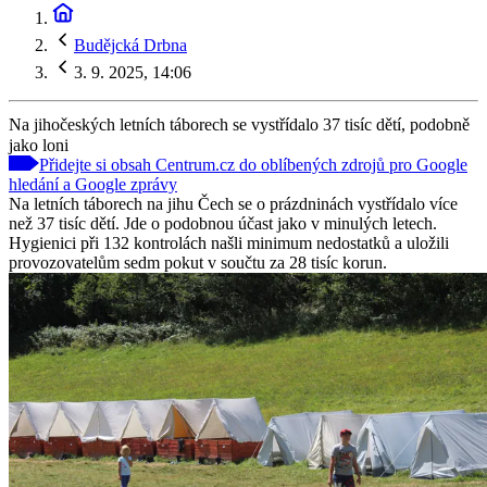
Budějcká Drbna
3. 9. 2025, 14:06
Na jihočeských letních táborech se vystřídalo 37 tisíc dětí, podobně
jako loni
Přidejte si obsah Centrum.cz do oblíbených zdrojů pro Google
hledání a Google zprávy
Na letních táborech na jihu Čech se o prázdninách vystřídalo více
než 37 tisíc dětí. Jde o podobnou účast jako v minulých letech.
Hygienici při 132 kontrolách našli minimum nedostatků a uložili
provozovatelům sedm pokut v součtu za 28 tisíc korun.