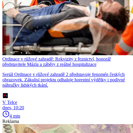
Ordinace v růžové zahradě: Rekvizity z řeznictví, honorář
představitele Mázla a záběry z reálné hospitalizace
Seriál Ordinace v růžové zahradě 2 představuje fenomén českých
obrazovek. Zákulisí projektu odhaluje horentní výdělky i podivné
náhražky lidských tkání.
V Telce
dnes, 10:20
4 min
Reklama