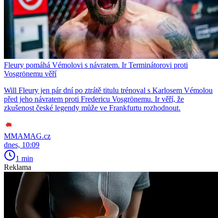
Fleury pomáhá Vémolovi s návratem. Ir Terminátorovi proti
Vosgrönemu věří
Will Fleury jen pár dní po ztrátě titulu trénoval s Karlosem Vémolou
před jeho návratem proti Fredericu Vosgrönemu. Ir věří, že
zkušenost české legendy může ve Frankfurtu rozhodnout.
MMAMAG.cz
dnes, 10:09
1 min
Reklama