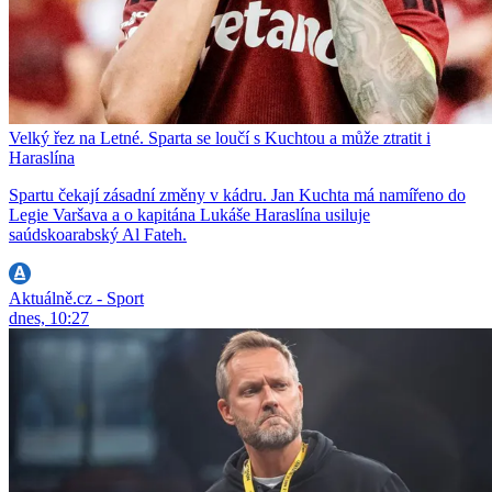
Velký řez na Letné. Sparta se loučí s Kuchtou a může ztratit i
Haraslína
Spartu čekají zásadní změny v kádru. Jan Kuchta má namířeno do
Legie Varšava a o kapitána Lukáše Haraslína usiluje
saúdskoarabský Al Fateh.
Aktuálně.cz - Sport
dnes, 10:27