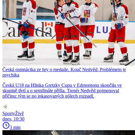
Česká osmnáctka ze hry o medaile. Kouč Nedvěd: Problémem je
psychika
Česká U18 na Hlinka Gretzky Cupu v Edmontonu skončila ve
skupině třetí a o semifinále přišla. Trenér Nedvěd pojmenoval
příčinu: tým se po inkasovaných gólech rozpadl.
SportyŽivě
dnes, 10:30
3 min