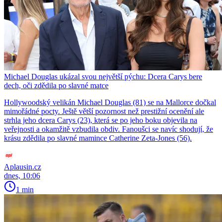
Michael Douglas ukázal svou největší pýchu: Dcera Carys bere
dech, oči zdědila po slavné matce
Hollywoodský velikán Michael Douglas (81) se na Mallorce dočkal
mimořádné pocty. Ještě větší pozornost než prestižní ocenění ale
strhla jeho dcera Carys (23), která se po jeho boku objevila na
veřejnosti a okamžitě vzbudila obdiv. Fanoušci se navíc shodují, že
krásu zdědila po slavné mamince Catherine Zeta-Jones (56).
Aplausin.cz
dnes, 10:06
1 min