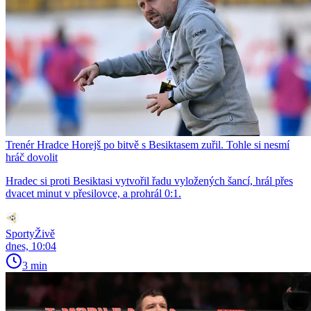
Trenér Hradce Horejš po bitvě s Besiktasem zuřil. Tohle si nesmí
hráč dovolit
Hradec si proti Besiktasi vytvořil řadu vyložených šancí, hrál přes
dvacet minut v přesilovce, a prohrál 0:1.
SportyŽivě
dnes, 10:04
3 min