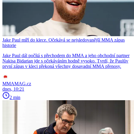
Jake Paul míří do klece. Očekává se nejsledovanější MMA zápas
historie
Jake Paul dál počítá s přechodem do MMA a jeho obchodní partner
Nakisa Bidarian jde s očekáváním hodně vysoko. Tvrdí, že Paulův
první zápas v kleci překoná všechny dosavadní MMA přenosy.
MMAMAG.cz
dnes, 10:21
2 min