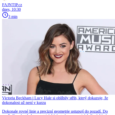
FAJNTIP.cz
dnes, 10:30
3 min
Victoria Beckham i Lucy Hale si oblíbily střih, který dokazuje, že
dokonalost už není v kurzu
Dokonale rovné linie a precizní geometrie ustupují do pozadí. Do