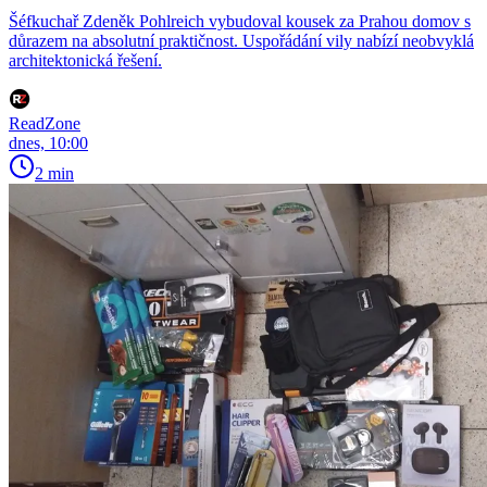
Šéfkuchař Zdeněk Pohlreich vybudoval kousek za Prahou domov s
důrazem na absolutní praktičnost. Uspořádání vily nabízí neobvyklá
architektonická řešení.
ReadZone
dnes, 10:00
2 min