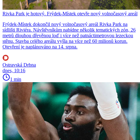
Rivka Park je hotový. Frýdek-Místek otevře nový volnočasový areál
Frýdek-Místek dokončil nový volnočasový areál Rivka Park na
sídlišti Riviéra. Návštěvníkům nabídne několik tematických zón, 26
metrů dlouhou dřevěnou loď i více než patnáctimetrovou lezeckou
stěnu. Stavba celého areálu vyšla na více než 60 milionů korun.
Otevření je naplánováno na 14. srpna.
Ostravská Drbna
dnes, 10:16
1 min