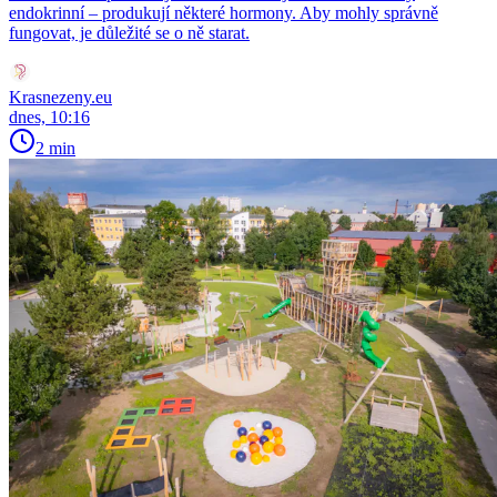
endokrinní – produkují některé hormony. Aby mohly správně
fungovat, je důležité se o ně starat.
Krasnezeny.eu
dnes, 10:16
2 min