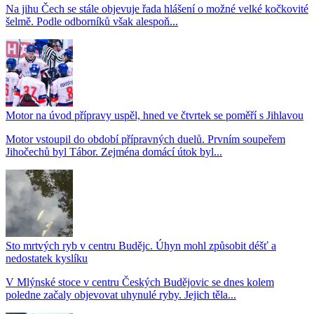
Na jihu Čech se stále objevuje řada hlášení o možné velké kočkovité
šelmě. Podle odborníků však alespoň...
Motor na úvod přípravy uspěl, hned ve čtvrtek se poměří s Jihlavou
Motor vstoupil do období přípravných duelů. Prvním soupeřem
Jihočechů byl Tábor. Zejména domácí útok byl...
Sto mrtvých ryb v centru Budějc. Úhyn mohl způsobit déšť a
nedostatek kyslíku
V Mlýnské stoce v centru Českých Budějovic se dnes kolem
poledne začaly objevovat uhynulé ryby. Jejich těla...