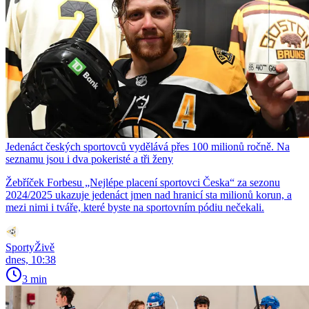
Jedenáct českých sportovců vydělává přes 100 milionů ročně. Na
seznamu jsou i dva pokeristé a tři ženy
Žebříček Forbesu „Nejlépe placení sportovci Česka“ za sezonu
2024/2025 ukazuje jedenáct jmen nad hranicí sta milionů korun, a
mezi nimi i tváře, které byste na sportovním pódiu nečekali.
SportyŽivě
dnes, 10:38
3 min