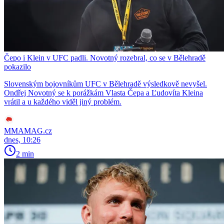
Čepo i Klein v UFC padli. Novotný rozebral, co se v Bělehradě
pokazilo
Slovenským bojovníkům UFC v Bělehradě výsledkově nevyšel.
Ondřej Novotný se k porážkám Vlasta Čepa a Ľudovíta Kleina
vrátil a u každého viděl jiný problém.
MMAMAG.cz
dnes, 10:26
2 min