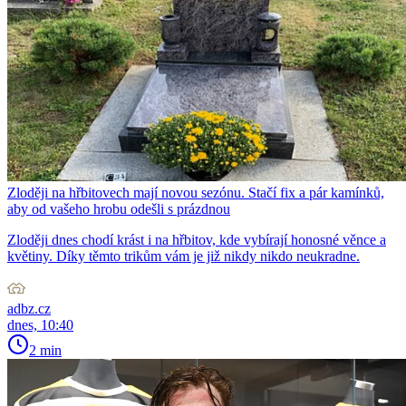
Zloději na hřbitovech mají novou sezónu. Stačí fix a pár kamínků,
aby od vašeho hrobu odešli s prázdnou
Zloději dnes chodí krást i na hřbitov, kde vybírají honosné věnce a
květiny. Díky těmto trikům vám je již nikdy nikdo neukradne.
adbz.cz
dnes, 10:40
2 min