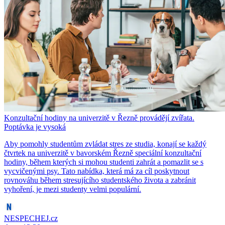
Konzultační hodiny na univerzitě v Řezně provádějí zvířata.
Poptávka je vysoká
Aby pomohly studentům zvládat stres ze studia, konají se každý
čtvrtek na univerzitě v bavorském Řezně speciální konzultační
hodiny, během kterých si mohou studenti zahrát a pomazlit se s
vycvičenými psy. Tato nabídka, která má za cíl poskytnout
rovnováhu během stresujícího studentského života a zabránit
vyhoření, je mezi studenty velmi populární.
NESPECHEJ.cz