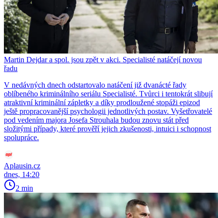
Martin Dejdar a spol. jsou zpět v akci. Specialisté natáčejí novou
řadu
V nedávných dnech odstartovalo natáčení již dvanácté řady
oblíbeného kriminálního seriálu Specialisté. Tvůrci i tentokrát slibují
atraktivní kriminální zápletky a díky prodloužené stopáži epizod
ještě propracovanější psychologii jednotlivých postav. Vyšetřovatelé
pod vedením majora Josefa Strouhala budou znovu stát před
složitými případy, které prověří jejich zkušenosti, intuici i schopnost
spolupráce.
Aplausin.cz
dnes, 14:20
2 min