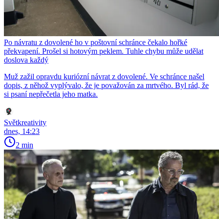
Po návratu z dovolené ho v poštovní schránce čekalo hořké
překvapení. Prošel si hotovým peklem. Tuhle chybu může udělat
doslova každý
Muž zažil opravdu kuriózní návrat z dovolené. Ve schránce našel
dopis, z něhož vyplývalo, že je považován za mrtvého. Byl rád, že
si psaní nepřečetla jeho matka.
Světkreativity
dnes, 14:23
2 min