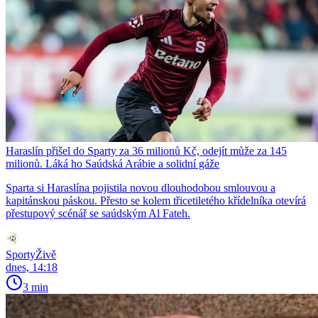
Haraslín přišel do Sparty za 36 milionů Kč, odejít může za 145
milionů. Láká ho Saúdská Arábie a solidní gáže
Sparta si Haraslína pojistila novou dlouhodobou smlouvou a
kapitánskou páskou. Přesto se kolem třicetiletého křídelníka otevírá
přestupový scénář se saúdským Al Fateh.
SportyŽivě
dnes, 14:18
3 min