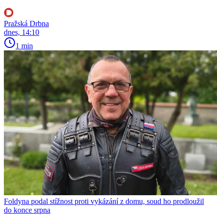
Pražská Drbna
dnes, 14:10
1 min
Foldyna podal stížnost proti vykázání z domu, soud ho prodloužil
do konce srpna