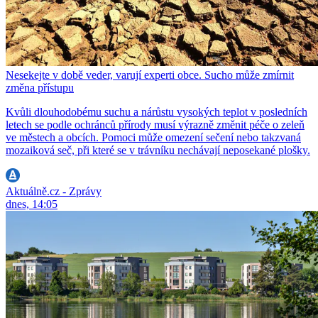
Nesekejte v době veder, varují experti obce. Sucho může zmírnit
změna přístupu
Kvůli dlouhodobému suchu a nárůstu vysokých teplot v posledních
letech se podle ochránců přírody musí výrazně změnit péče o zeleň
ve městech a obcích. Pomoci může omezení sečení nebo takzvaná
mozaiková seč, při které se v trávníku nechávají neposekané plošky.
Aktuálně.cz - Zprávy
dnes, 14:05