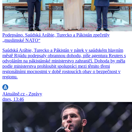
Podepsáno. Saúdská Arábie, Turecko a Pákistán zpečetily
„muslimské NATO“
Saúdská Arábie, Turecko a Pákistán v pátek v saúdském hlavním
městě Rijádu podepsaly obrannou dohodu, píše agentura Reuters s
odvoláním na pákistánské ministerstvo zahraničí. Dohoda by měla
podle ministerstva prohloubit spolupráci mezi těmito třemi
regionálními mocnostmi v době rostoucích obav o bezpečnost v
regionu.
Aktuálně.cz - Zprávy
dnes, 13:46