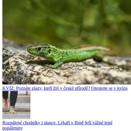
KVÍZ: Poznáte plazy, kteří žijí v české přírodě? Otestujte se v kvízu
Rozpálené chodníky i slunce. Lékaři v Brně řeší vážné letní
popáleniny