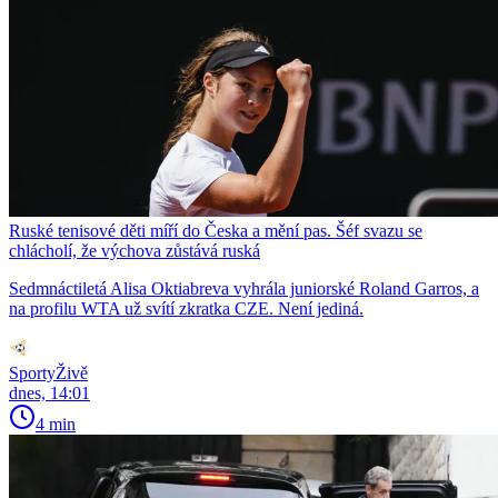
Ruské tenisové děti míří do Česka a mění pas. Šéf svazu se
chlácholí, že výchova zůstává ruská
Sedmnáctiletá Alisa Oktiabreva vyhrála juniorské Roland Garros, a
na profilu WTA už svítí zkratka CZE. Není jediná.
SportyŽivě
dnes, 14:01
4 min