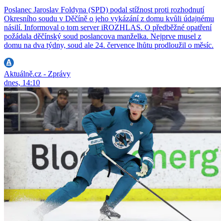
Poslanec Jaroslav Foldyna (SPD) podal stížnost proti rozhodnutí
Okresního soudu v Děčíně o jeho vykázání z domu kvůli údajnému
násilí. Informoval o tom server iROZHLAS. O předběžné opatření
požádala děčínský soud poslancova manželka. Nejprve musel z
domu na dva týdny, soud ale 24. července lhůtu prodloužil o měsíc.
Aktuálně.cz - Zprávy
dnes, 14:10