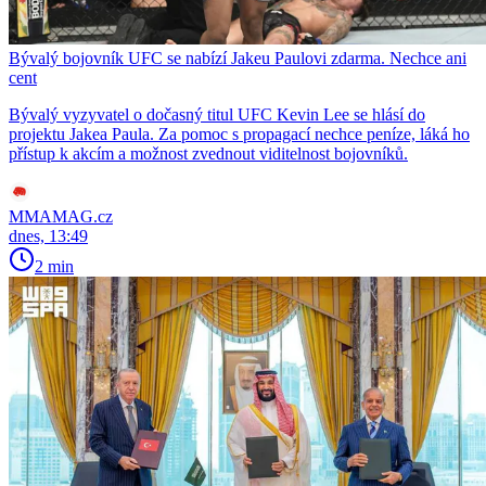
Bývalý bojovník UFC se nabízí Jakeu Paulovi zdarma. Nechce ani
cent
Bývalý vyzyvatel o dočasný titul UFC Kevin Lee se hlásí do
projektu Jakea Paula. Za pomoc s propagací nechce peníze, láká ho
přístup k akcím a možnost zvednout viditelnost bojovníků.
MMAMAG.cz
dnes, 13:49
2 min