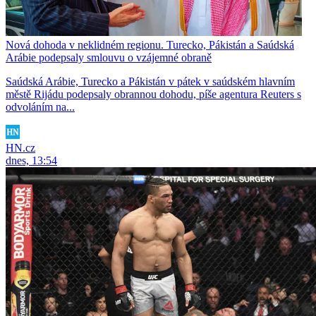
Nová dohoda v neklidném regionu. Turecko, Pákistán a Saúdská
Arábie podepsaly smlouvu o vzájemné obraně
Saúdská Arábie, Turecko a Pákistán v pátek v saúdském hlavním
městě Rijádu podepsaly obrannou dohodu, píše agentura Reuters s
odvoláním na...
HN.cz
dnes, 13:54