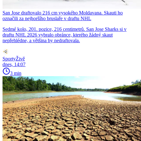
San Jose draftovalo 216 cm vysokého Moldavana. Skauti ho
označili za nejhoršího bruslaře v draftu NHL
Sedmé kolo, 201. pozice, 216 centimetrů. San Jose Sharks si v
draftu NHL 2026 vybralo obránce, kterého žádný skaut
nepřehlédne, a většina by nedraftovala.
SportyŽivě
dnes, 14:07
3 min