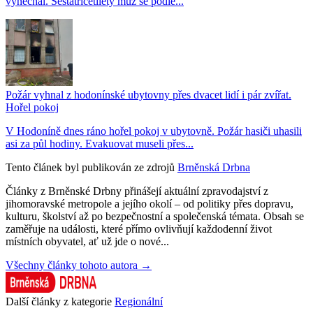
vynechal. Šestatřicetiletý muž se podle...
Požár vyhnal z hodonínské ubytovny přes dvacet lidí i pár zvířat.
Hořel pokoj
V Hodoníně dnes ráno hořel pokoj v ubytovně. Požár hasiči uhasili
asi za půl hodiny. Evakuovat museli přes...
Tento článek byl publikován ze zdrojů
Brněnská Drbna
Články z Brněnské Drbny přinášejí aktuální zpravodajství z
jihomoravské metropole a jejího okolí – od politiky přes dopravu,
kulturu, školství až po bezpečnostní a společenská témata. Obsah se
zaměřuje na události, které přímo ovlivňují každodenní život
místních obyvatel, ať už jde o nové...
Všechny články tohoto autora →
Další články z kategorie
Regionální