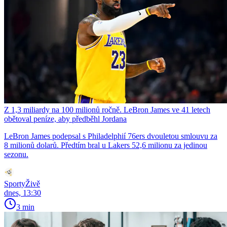
Z 1,3 miliardy na 100 milionů ročně. LeBron James ve 41 letech
obětoval peníze, aby předběhl Jordana
LeBron James podepsal s Philadelphií 76ers dvouletou smlouvu za
8 milionů dolarů. Předtím bral u Lakers 52,6 milionu za jedinou
sezonu.
SportyŽivě
dnes, 13:30
3 min