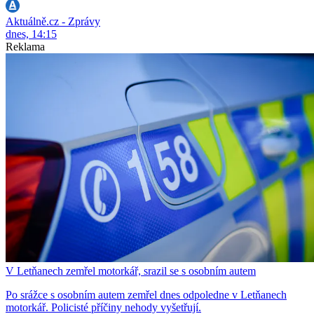
Aktuálně.cz - Zprávy
dnes, 14:15
Reklama
V Letňanech zemřel motorkář, srazil se s osobním autem
Po srážce s osobním autem zemřel dnes odpoledne v Letňanech
motorkář. Policisté příčiny nehody vyšetřují.