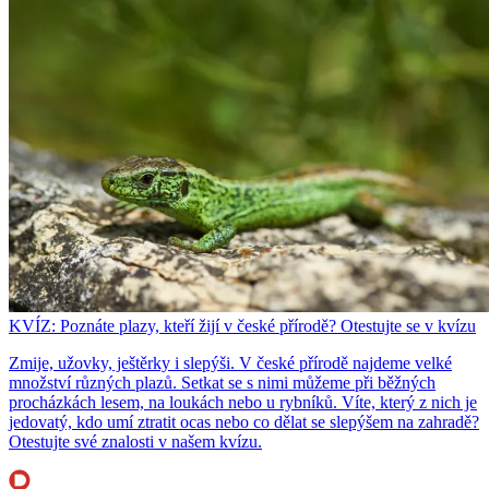
KVÍZ: Poznáte plazy, kteří žijí v české přírodě? Otestujte se v kvízu
Zmije, užovky, ještěrky i slepýši. V české přírodě najdeme velké
množství různých plazů. Setkat se s nimi můžeme při běžných
procházkách lesem, na loukách nebo u rybníků. Víte, který z nich je
jedovatý, kdo umí ztratit ocas nebo co dělat se slepýšem na zahradě?
Otestujte své znalosti v našem kvízu.