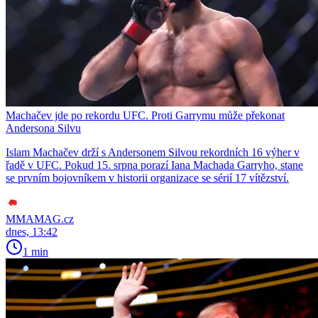
Machačev jde po rekordu UFC. Proti Garrymu může překonat
Andersona Silvu
Islam Machačev drží s Andersonem Silvou rekordních 16 výher v
řadě v UFC. Pokud 15. srpna porazí Iana Machada Garryho, stane
se prvním bojovníkem v historii organizace se sérií 17 vítězství.
MMAMAG.cz
dnes, 13:42
1 min