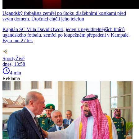
Ugandský fotbalista zemřel po útoku dlažebními kostkami před
svým domem. Útočníci chtěli jeho telefon
Kapitán SC Villa David Owori, jeden z nejviditelnějších hráčů
ugandského fotbalu, zemřel po loupežném přepadení v Kampale.
Bylo mu 27 let.
SportyŽivě
dnes, 13:58
4 min
Reklama