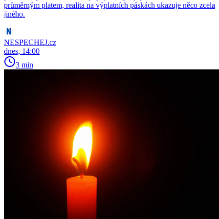
průměrným platem, realita na výplatních páskách ukazuje něco zcela
jiného.
NESPECHEJ.cz
dnes, 14:00
3 min