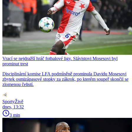
Vrací se nejdražší hráč fotbalové ligy. Slávistovi Mosesovi byl
prominut trest
Disciplinární komise LFA podmíněně prominula Davidu Mosesovi
zbytek osmizápasové stopky za zákrok, po kterém soupeř skončil se
zlomenou čelistí.
SportyŽivě
dnes, 13:32
3 min