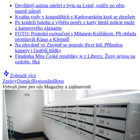
Devítiletý autista odešel z bytu na Letné, rodiče po něm
marně pátrají
Kvalita vody v koupalištích v Karlovarském kraji se zhoršuje
Po krádeži batohu a výběru peněz z karty hledá policie muže
z kamerového záznamu
FOTO: Poslední rozloučení s Milanem Knížákem. Při obřadu
promluvili Klaus a Klempíř
Na plovárně ve Znojmě se popralo třicet lidí. Přibudou
kamery i častější hlídky
Finalistka Miss České republiky je z Liberce. Ženy nejsou na
ozdobu, říká
Zobrazit více
Zprávy
Domácí
Regionální
Brno
Vybrali jsme pro vás
Magazíny a zajímavosti