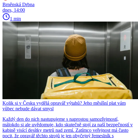
Brněnská Drbna
dnes, 14:00
1 min
Kolik si v Česku vydělá opravář výtahů? Jeho měsíšní plat vám
vůbec nebude dávat smysl
Každý den do nich nastupujeme s naprostou samozřejmostí,
málokdo si ale uvědomuje, kdo skutečně stojí za naší bezpečností v
kabině visící desítky metrů nad zemí. Zatímco veřejnost má často
pocit, že opravář těchto strojů je jen obyčejný řemeslník s