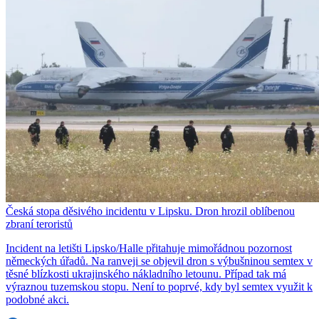
Česká stopa děsivého incidentu v Lipsku. Dron hrozil oblíbenou
zbraní teroristů
Incident na letišti Lipsko/Halle přitahuje mimořádnou pozornost
německých úřadů. Na ranveji se objevil dron s výbušninou semtex v
těsné blízkosti ukrajinského nákladního letounu. Případ tak má
výraznou tuzemskou stopu. Není to poprvé, kdy byl semtex využit k
podobné akci.