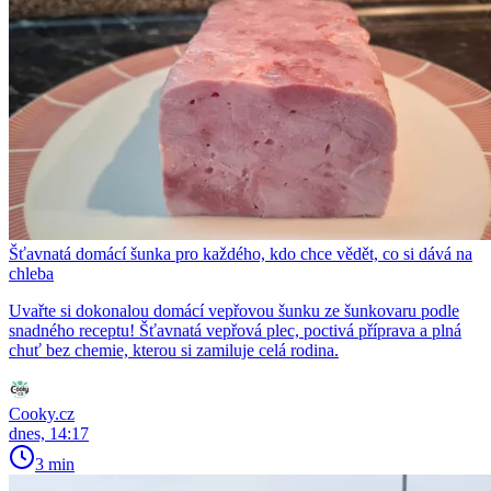
Šťavnatá domácí šunka pro každého, kdo chce vědět, co si dává na
chleba
Uvařte si dokonalou domácí vepřovou šunku ze šunkovaru podle
snadného receptu! Šťavnatá vepřová plec, poctivá příprava a plná
chuť bez chemie, kterou si zamiluje celá rodina.
Cooky.cz
dnes, 14:17
3 min