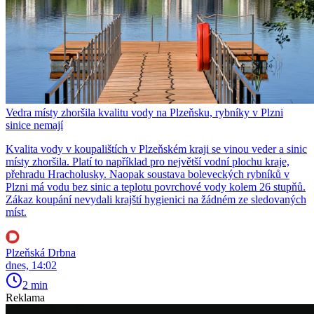
Vedra místy zhoršila kvalitu vody na Plzeňsku, rybníky v Plzni
sinice nemají
Kvalita vody v koupalištích v Plzeňském kraji se vinou veder a sinic
místy zhoršila. Platí to například pro největší vodní plochu kraje,
přehradu Hracholusky. Naopak soustava boleveckých rybníků v
Plzni má vodu bez sinic a teplotu povrchové vody kolem 26 stupňů.
Zákaz koupání nevydali krajští hygienici na žádném ze sledovaných
míst.
Plzeňská Drbna
dnes, 14:02
2 min
Reklama