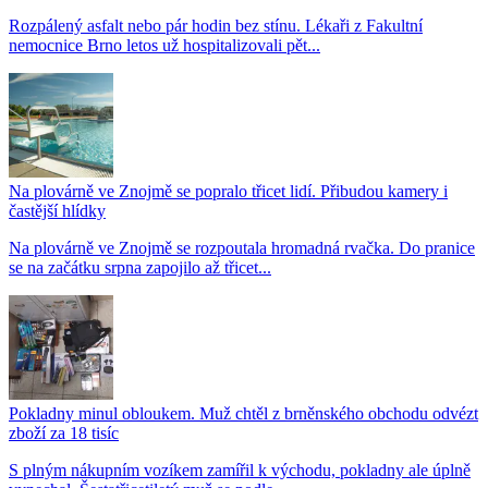
Rozpálený asfalt nebo pár hodin bez stínu. Lékaři z Fakultní
nemocnice Brno letos už hospitalizovali pět...
Na plovárně ve Znojmě se popralo třicet lidí. Přibudou kamery i
častější hlídky
Na plovárně ve Znojmě se rozpoutala hromadná rvačka. Do pranice
se na začátku srpna zapojilo až třicet...
Pokladny minul obloukem. Muž chtěl z brněnského obchodu odvézt
zboží za 18 tisíc
S plným nákupním vozíkem zamířil k východu, pokladny ale úplně