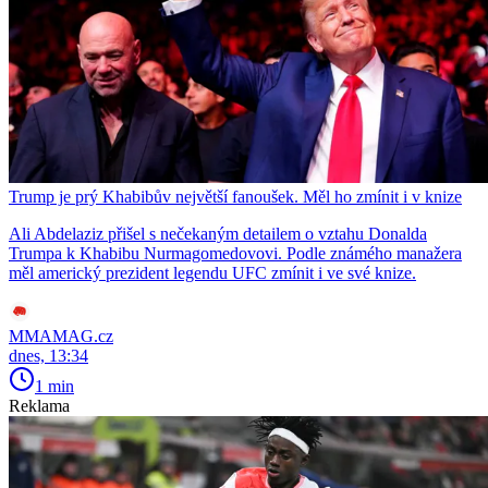
Trump je prý Khabibův největší fanoušek. Měl ho zmínit i v knize
Ali Abdelaziz přišel s nečekaným detailem o vztahu Donalda
Trumpa k Khabibu Nurmagomedovovi. Podle známého manažera
měl americký prezident legendu UFC zmínit i ve své knize.
MMAMAG.cz
dnes, 13:34
1 min
Reklama