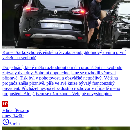
Konec Sarkozyho vězeňského života: soud, gilotinový dvůr a první
večeře na svobodě
Do jednání, které mělo rozhodnout o mém propuštění na svobodu,
zbývaly dva dny. Sobotní dopoledne jsme se rozhodli věnovat
přípravě. Tisk byl v pohotovosti a obzvláště netrpělivý. Většina
prognóz zněla příznivě, píše ve své knize bývalý francouzský
prezident. Přicházel nespočet žádostí o rozhovor v případě mého
propuštění. Ale já jsem se už rozhodl. Veřejně nevystoupím.
HlídacíPes.org
dnes, 14:00
5 min