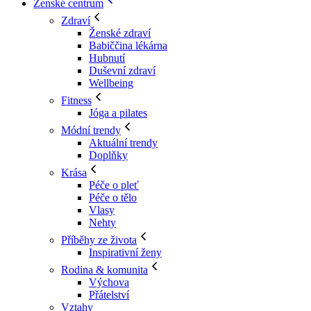
Ženské centrum
Zdraví
Ženské zdraví
Babiččina lékárna
Hubnutí
Duševní zdraví
Wellbeing
Fitness
Jóga a pilates
Módní trendy
Aktuální trendy
Doplňky
Krása
Péče o pleť
Péče o tělo
Vlasy
Nehty
Příběhy ze života
Inspirativní ženy
Rodina & komunita
Výchova
Přátelství
Vztahy