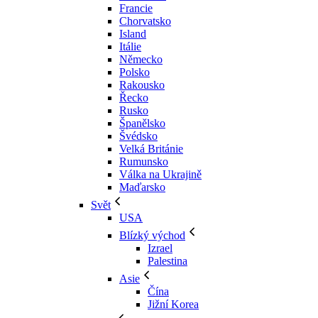
Francie
Chorvatsko
Island
Itálie
Německo
Polsko
Rakousko
Řecko
Rusko
Španělsko
Švédsko
Velká Británie
Rumunsko
Válka na Ukrajině
Maďarsko
Svět
USA
Blízký východ
Izrael
Palestina
Asie
Čína
Jižní Korea