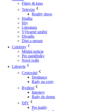
Filmy & kino
Televize
Reality show
Hudba
Hry
Literatura
Výtvarné umění
Divadlo
Digi a stream
Celebrity
Módní policie
Pro pamětníky
Nové tváře
Lifestyle
Cestování
Destinace
Rady na cesty
Bydlení
Interiery
Rady do domu
DIY
Pro kutily