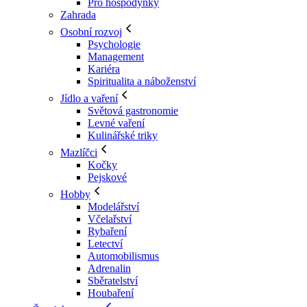
Pro hospodyňky
Zahrada
Osobní rozvoj
Psychologie
Management
Kariéra
Spiritualita a náboženství
Jídlo a vaření
Světová gastronomie
Levné vaření
Kulinářské triky
Mazlíčci
Kočky
Pejskové
Hobby
Modelářství
Včelařství
Rybaření
Letectví
Automobilismus
Adrenalin
Sběratelství
Houbaření