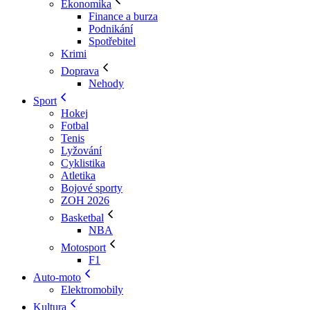
Ekonomika
Finance a burza
Podnikání
Spotřebitel
Krimi
Doprava
Nehody
Sport
Hokej
Fotbal
Tenis
Lyžování
Cyklistika
Atletika
Bojové sporty
ZOH 2026
Basketbal
NBA
Motosport
F1
Auto-moto
Elektromobily
Kultura