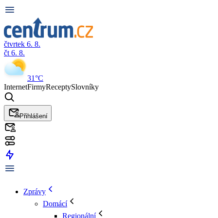
čtvrtek 6. 8.
čt 6. 8.
31°C
Internet
Firmy
Recepty
Slovníky
Přihlášení
Zprávy
Domácí
Regionální