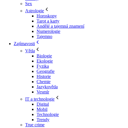
Sex
Astrologie
Horoskopy
Tarot a karty
Andělé a tajemná znamení
Numerologie
Tajemno
Zajímavosti
Věda
Biologie
Ekologie
Fyzika
Geografie
Historie
Chemie
Jazykověda
Vesmír
IT a technologie
Digital
Mobil
Technologie
Trendy
True crime