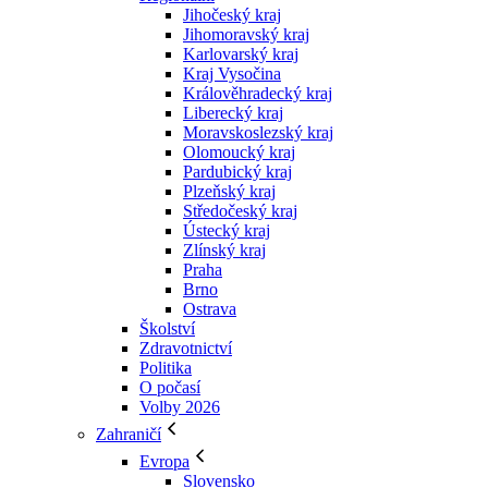
Jihočeský kraj
Jihomoravský kraj
Karlovarský kraj
Kraj Vysočina
Králověhradecký kraj
Liberecký kraj
Moravskoslezský kraj
Olomoucký kraj
Pardubický kraj
Plzeňský kraj
Středočeský kraj
Ústecký kraj
Zlínský kraj
Praha
Brno
Ostrava
Školství
Zdravotnictví
Politika
O počasí
Volby 2026
Zahraničí
Evropa
Slovensko