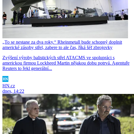
„To se nestane za dva roky.“ Rheinmetall bude schopný doplnit
americké zásoby střel, zabere to ale čas, říká šéf zbrojovky
Zvýšení výroby balistických střel ATACMS ve spolupráci s
americkou firmou Lockheed Martin nějakou dobu potrvá. Agentuře
Reuters to řekl generální...
HN.cz
dnes, 14:22