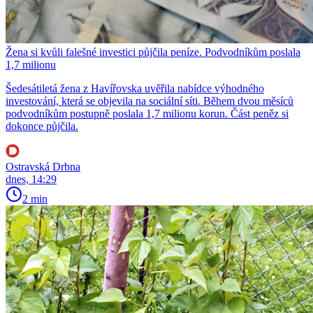
Žena si kvůli falešné investici půjčila peníze. Podvodníkům poslala
1,7 milionu
Šedesátiletá žena z Havířovska uvěřila nabídce výhodného
investování, která se objevila na sociální síti. Během dvou měsíců
podvodníkům postupně poslala 1,7 milionu korun. Část peněz si
dokonce půjčila.
Ostravská Drbna
dnes, 14:29
2 min