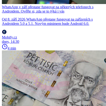
WhatsApp v září přestane fungovat na některých telefonech s
Androidem. Ověřte si, zda se to týká i vás
Od 8. září 2026 WhatsApp přestane fungovat na zařízeních s
Androidem 5.0 a 5.1. Novým minimem bude Android 6.0.
Mobify.cz
dnes, 14:30
4 min