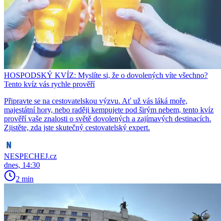
HOSPODSKÝ KVÍZ: Myslíte si, že o dovolených víte všechno?
Tento kvíz vás rychle prověří
Připravte se na cestovatelskou výzvu. Ať už vás láká moře,
majestátní hory, nebo raději kempujete pod širým nebem, tento kvíz
prověří vaše znalosti o světě dovolených a zajímavých destinacích.
Zjistěte, zda jste skutečný cestovatelský expert.
NESPECHEJ.cz
dnes, 14:30
2 min