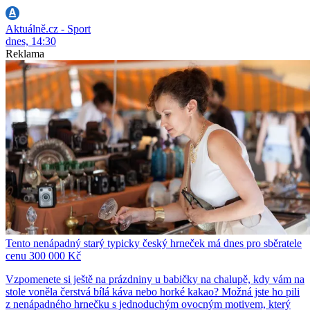
Aktuálně.cz - Sport
dnes, 14:30
Reklama
Tento nenápadný starý typicky český hrneček má dnes pro sběratele
cenu 300 000 Kč
Vzpomenete si ještě na prázdniny u babičky na chalupě, kdy vám na
stole voněla čerstvá bílá káva nebo horké kakao? Možná jste ho pili
z nenápadného hrnečku s jednoduchým ovocným motivem, který