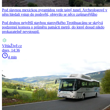
Pod slavnou mexickou pyramidou vede tajný tunel. Archeologové v
něm hledali vstup do podsvětí, objevilo se něco zajímavějšího
Pod druhou největší stavbou starověkého Teotihuacánu se skrývá
podzemní komora o průměru patnácti metrů, do které dosud nikdo
prokazatelně nevstoupil.
VědaŽivě.cz
dnes, 14:36
4 min