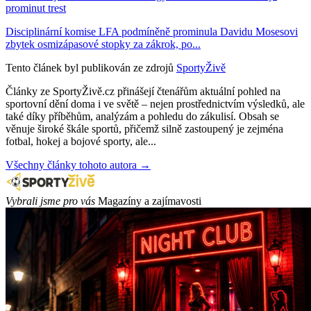
prominut trest
Disciplinární komise LFA podmíněně prominula Davidu Mosesovi
zbytek osmizápasové stopky za zákrok, po...
Tento článek byl publikován ze zdrojů
SportyŽivě
Články ze SportyŽivě.cz přinášejí čtenářům aktuální pohled na
sportovní dění doma i ve světě – nejen prostřednictvím výsledků, ale
také díky příběhům, analýzám a pohledu do zákulisí. Obsah se
věnuje široké škále sportů, přičemž silně zastoupený je zejména
fotbal, hokej a bojové sporty, ale...
Všechny články tohoto autora →
Vybrali jsme pro vás
Magazíny a zajímavosti