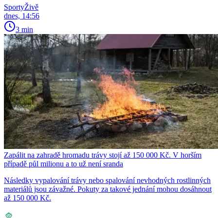
SportyŽivě
dnes, 14:56
3 min
Zapálit na zahradě hromadu trávy stojí až 150 000 Kč. V horším
případě půl milionu a to už není sranda
Následky vypalování trávy nebo spalování nevhodných rostlinných
materiálů jsou závažné. Pokuty za takové jednání mohou dosáhnout
až 150 000 Kč.