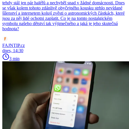
tehdy stál jen pár haléřů a nechyběl snad v žádné domácnosti. Dnes
se však kolem tohoto zdánlivě obyčejného kousku strhlo nevídané
šílenství a internetem kolují zvěsti o astronomických částkách, které
jsou za něj lidé ochotni zaplatit. Co je na tomto nostalgickém
symbolu našeho dětství tak výjimečného a jaká je jeho skutečná
hodnota?
FAJNTIP.cz
dnes, 14:30
3 min