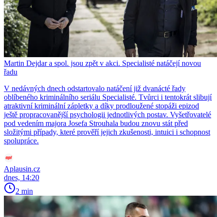
Martin Dejdar a spol. jsou zpět v akci. Specialisté natáčejí novou
řadu
V nedávných dnech odstartovalo natáčení již dvanácté řady
oblíbeného kriminálního seriálu Specialisté. Tvůrci i tentokrát slibují
atraktivní kriminální zápletky a díky prodloužené stopáži epizod
ještě propracovanější psychologii jednotlivých postav. Vyšetřovatelé
pod vedením majora Josefa Strouhala budou znovu stát před
složitými případy, které prověří jejich zkušenosti, intuici i schopnost
spolupráce.
Aplausin.cz
dnes, 14:20
2 min