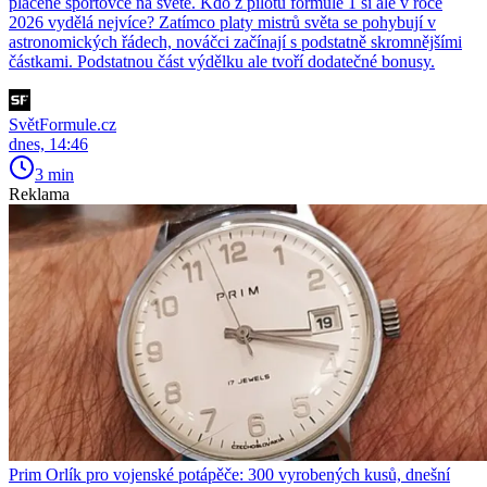
placené sportovce na světě. Kdo z pilotů formule 1 si ale v roce
2026 vydělá nejvíce? Zatímco platy mistrů světa se pohybují v
astronomických řádech, nováčci začínají s podstatně skromnějšími
částkami. Podstatnou část výdělku ale tvoří dodatečné bonusy.
SvětFormule.cz
dnes, 14:46
3 min
Reklama
Prim Orlík pro vojenské potápěče: 300 vyrobených kusů, dnešní