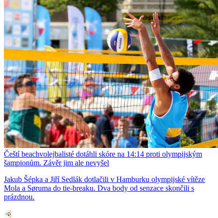
Čeští beachvolejbalisté dotáhli skóre na 14:14 proti olympijským
šampionům. Závěr jim ale nevyšel
Jakub Šépka a Jiří Sedlák dotlačili v Hamburku olympijské vítěze
Mola a Søruma do tie-breaku. Dva body od senzace skončili s
prázdnou.