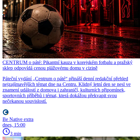
CENTRUM o páté: Pikantní kauza v korejském fotbalu a pražský
sklep odpovídá cenou plážovému domu v cizině
Páteční vydání „Centrum o páté“ přináší denní redakční přehled
nejzajímavějších témat dne na Centru. Klidný letní den se nesl ve
znamení událostí z domova i zahraničí, kulturních připomínek,
sportovních příběhů i témat, která dokážou překvapit svou
nečekanou souvislostí.
Be Native extra
dnes, 15:00
3 min