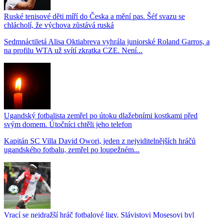
Ruské tenisové děti míří do Česka a mění pas. Šéf svazu se
chlácholí, že výchova zůstává ruská
Sedmnáctiletá Alisa Oktiabreva vyhrála juniorské Roland Garros, a
na profilu WTA už svítí zkratka CZE. Není...
Ugandský fotbalista zemřel po útoku dlažebními kostkami před
svým domem. Útočníci chtěli jeho telefon
Kapitán SC Villa David Owori, jeden z nejviditelnějších hráčů
ugandského fotbalu, zemřel po loupežném...
Vrací se nejdražší hráč fotbalové ligy. Slávistovi Mosesovi byl