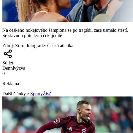
Na českého hokejového šampiona se po tragédii zase usmálo štěstí.
Se slavnou přítelkyní čekají dítě
Zdroj
:
Zdroj fotografie: Česká atletika
Sdílet
Denní
výzva
0
Reklama
Další články z
SportyŽivě