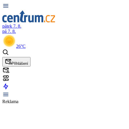
pátek 7. 8.
pá 7. 8.
26°C
Přihlášení
Reklama