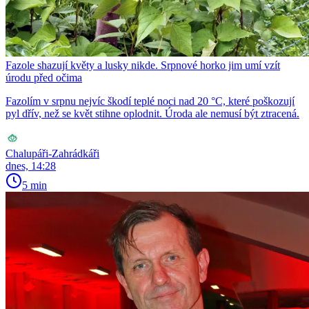
Fazole shazují květy a lusky nikde. Srpnové horko jim umí vzít
úrodu před očima
Fazolím v srpnu nejvíc škodí teplé noci nad 20 °C, které poškozují
pyl dřív, než se květ stihne oplodnit. Úroda ale nemusí být ztracená.
Chalupáři-Zahrádkáři
dnes, 14:28
5 min