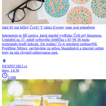
Jaké IQ má běžný Čech? V rámci Evropy jsme pod průměrem
Internetem se šíří zpráva, která mnohé vyděsila: Češi prý hloupnou.
Umístění na 37. místě světového žebříčku s IQ 99,36 bodu
rozpoutalo bouři úzkosti. Ale realita? Ta je mnohem zajímavější.
Porážíme Němce, necháváme za sebou Skandinávii a placené online
testy na nás chystají rafinovanou past.
NESPECHEJ.cz
dnes, 14:30
3 min