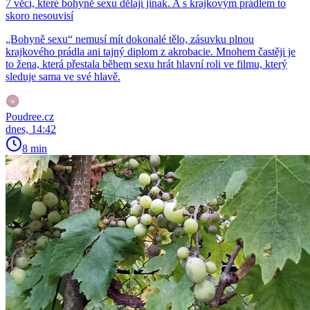
7 věcí, které bohyně sexu dělají jinak. A s krajkovým prádlem to
skoro nesouvisí
„Bohyně sexu“ nemusí mít dokonalé tělo, zásuvku plnou
krajkového prádla ani tajný diplom z akrobacie. Mnohem častěji je
to žena, která přestala během sexu hrát hlavní roli ve filmu, který
sleduje sama ve své hlavě.
Poudree.cz
dnes, 14:42
8 min