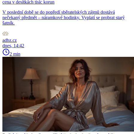
cena v desítkách tisíc korun
V poslední době se do popředí sběratelských zájmů dostává
nečekaný předmět – náramkové hodinky. Vyplatí se probrat starý
šatník.
adbz.cz
dnes, 14:42
2 min