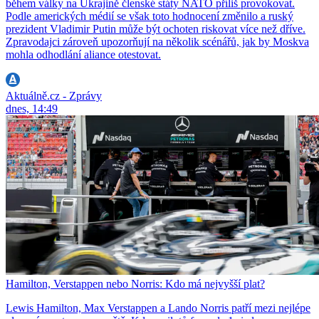
během války na Ukrajině členské státy NATO příliš provokovat.
Podle amerických médií se však toto hodnocení změnilo a ruský
prezident Vladimir Putin může být ochoten riskovat více než dříve.
Zpravodajci zároveň upozorňují na několik scénářů, jak by Moskva
mohla odhodlání aliance otestovat.
Aktuálně.cz - Zprávy
dnes, 14:49
Hamilton, Verstappen nebo Norris: Kdo má nejvyšší plat?
Lewis Hamilton, Max Verstappen a Lando Norris patří mezi nejlépe