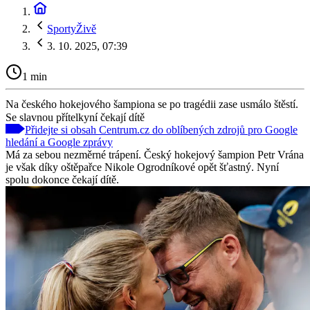
SportyŽivě
3. 10. 2025, 07:39
1 min
Na českého hokejového šampiona se po tragédii zase usmálo štěstí.
Se slavnou přítelkyní čekají dítě
Přidejte si obsah Centrum.cz do oblíbených zdrojů pro Google
hledání a Google zprávy
Má za sebou nezměrné trápení. Český hokejový šampion Petr Vrána
je však díky oštěpařce Nikole Ogrodníkové opět šťastný. Nyní
spolu dokonce čekají dítě.