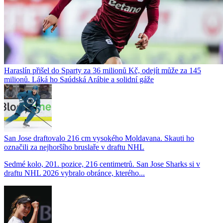
Haraslín přišel do Sparty za 36 milionů Kč, odejít může za 145
milionů. Láká ho Saúdská Arábie a solidní gáže
San Jose draftovalo 216 cm vysokého Moldavana. Skauti ho
označili za nejhoršího bruslaře v draftu NHL
Sedmé kolo, 201. pozice, 216 centimetrů. San Jose Sharks si v
draftu NHL 2026 vybralo obránce, kterého...