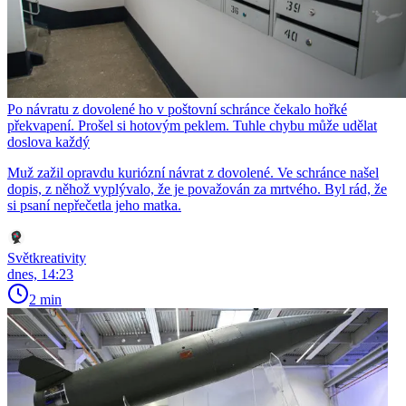
Po návratu z dovolené ho v poštovní schránce čekalo hořké
překvapení. Prošel si hotovým peklem. Tuhle chybu může udělat
doslova každý
Muž zažil opravdu kuriózní návrat z dovolené. Ve schránce našel
dopis, z něhož vyplývalo, že je považován za mrtvého. Byl rád, že
si psaní nepřečetla jeho matka.
Světkreativity
dnes, 14:23
2 min