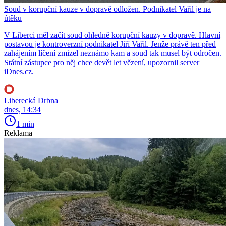
Soud v korupční kauze v dopravě odložen. Podnikatel Vařil je na
útěku
V Liberci měl začít soud ohledně korupční kauzy v dopravě. Hlavní
postavou je kontroverzní podnikatel Jiří Vařil. Jenže právě ten před
zahájením líčení zmizel neznámo kam a soud tak musel být odročen.
Státní zástupce pro něj chce devět let vězení, upozornil server
iDnes.cz.
Liberecká Drbna
dnes, 14:34
1 min
Reklama