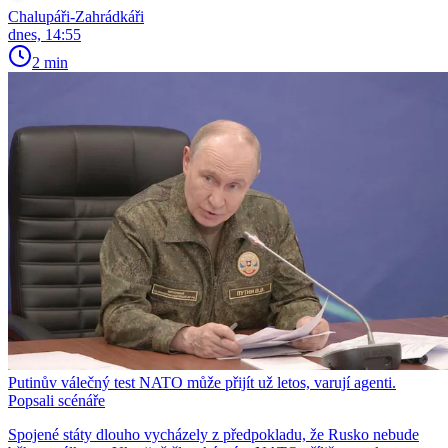
Chalupáři-Zahrádkáři
dnes, 14:55
2 min
Putinův válečný test NATO může přijít už letos, varují agenti.
Popsali scénáře
Spojené státy dlouho vycházely z předpokladu, že Rusko nebude