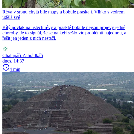
Réva v srpnu chytá bílé mapy a bobule praskají. Vlhko s vedrem
udělá své
Bílý povlak na listech révy a prasklé bobule nejsou projevy jedné
choroby. Je to signál, že se na keři sešlo víc problémů najednou, a
řešit jen jeden z nich nestačí.
Chalupáři-Zahrádkáři
dnes, 14:37
4 min