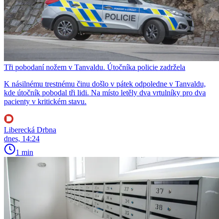
Tři pobodaní nožem v Tanvaldu. Útočníka policie zadržela
K násilnému trestnému činu došlo v pátek odpoledne v Tanvaldu,
kde útočník pobodal tři lidi. Na místo letěly dva vrtulníky pro dva
pacienty v kritickém stavu.
Liberecká Drbna
dnes, 14:24
1 min