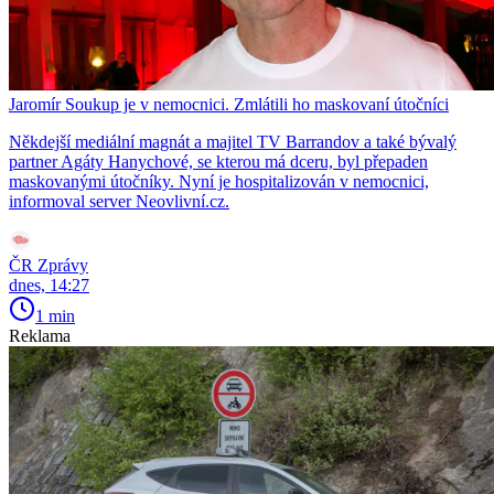
Jaromír Soukup je v nemocnici. Zmlátili ho maskovaní útočníci
Někdejší mediální magnát a majitel TV Barrandov a také bývalý
partner Agáty Hanychové, se kterou má dceru, byl přepaden
maskovanými útočníky. Nyní je hospitalizován v nemocnici,
informoval server Neovlivní.cz.
ČR Zprávy
dnes, 14:27
1 min
Reklama