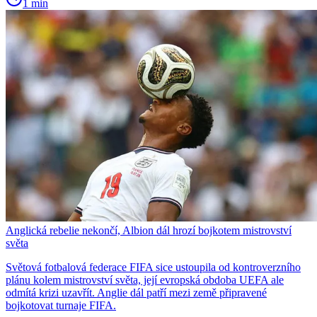
1 min
Anglická rebelie nekončí, Albion dál hrozí bojkotem mistrovství
světa
Světová fotbalová federace FIFA sice ustoupila od kontroverzního
plánu kolem mistrovství světa, její evropská obdoba UEFA ale
odmítá krizi uzavřít. Anglie dál patří mezi země připravené
bojkotovat turnaje FIFA.