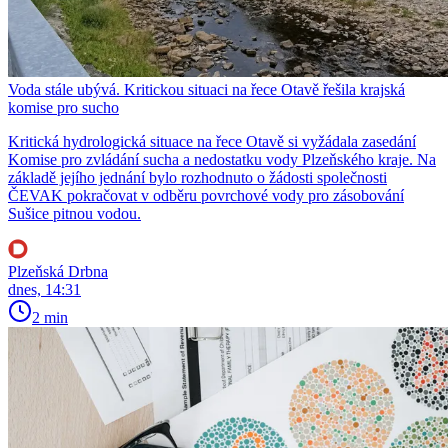
Voda stále ubývá. Kritickou situaci na řece Otavě řešila krajská
komise pro sucho
Kritická hydrologická situace na řece Otavě si vyžádala zasedání
Komise pro zvládání sucha a nedostatku vody Plzeňského kraje. Na
základě jejího jednání bylo rozhodnuto o žádosti společnosti
ČEVAK pokračovat v odběru povrchové vody pro zásobování
Sušice pitnou vodou.
Plzeňská Drbna
dnes, 14:31
2 min