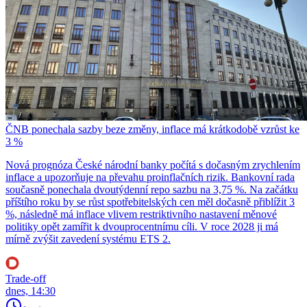
ČNB ponechala sazby beze změny, inflace má krátkodobě vzrůst ke
3 %
Nová prognóza České národní banky počítá s dočasným zrychlením
inflace a upozorňuje na převahu proinflačních rizik. Bankovní rada
současně ponechala dvoutýdenní repo sazbu na 3,75 %. Na začátku
příštího roku by se růst spotřebitelských cen měl dočasně přiblížit 3
%, následně má inflace vlivem restriktivního nastavení měnové
politiky opět zamířit k dvouprocentnímu cíli. V roce 2028 ji má
mírně zvýšit zavedení systému ETS 2.
Trade-off
dnes, 14:30