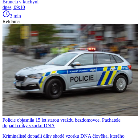
Bruneta v kuchyni
dnes, 09:10
3 min
Reklama
Policie objasnila 15 let starou vraždu bezdomovce. Pachatele
dopadla díky vzorku DNA
Kriminalisté dopadli díky shodě vzorku DNA člověka, kterého