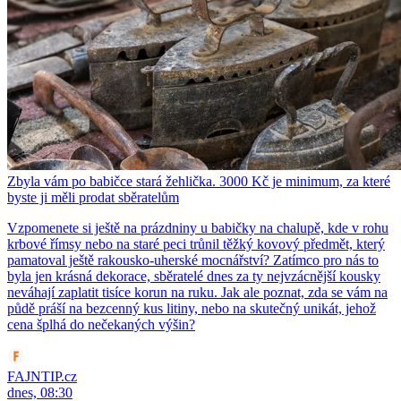
Zbyla vám po babičce stará žehlička. 3000 Kč je minimum, za které
byste ji měli prodat sběratelům
Vzpomenete si ještě na prázdniny u babičky na chalupě, kde v rohu
krbové římsy nebo na staré peci trůnil těžký kovový předmět, který
pamatoval ještě rakousko-uherské mocnářství? Zatímco pro nás to
byla jen krásná dekorace, sběratelé dnes za ty nejvzácnější kousky
neváhají zaplatit tisíce korun na ruku. Jak ale poznat, zda se vám na
půdě práší na bezcenný kus litiny, nebo na skutečný unikát, jehož
cena šplhá do nečekaných výšin?
FAJNTIP.cz
dnes, 08:30