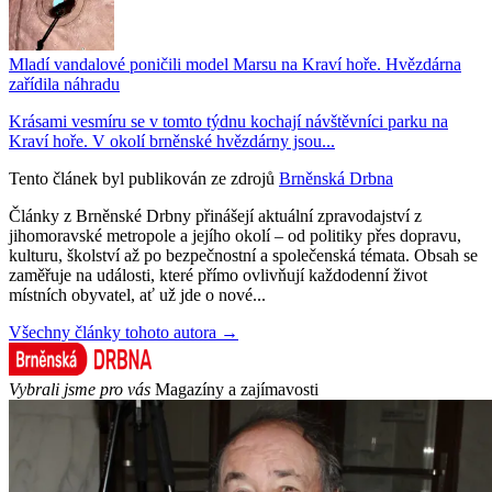
Mladí vandalové poničili model Marsu na Kraví hoře. Hvězdárna
zařídila náhradu
Krásami vesmíru se v tomto týdnu kochají návštěvníci parku na
Kraví hoře. V okolí brněnské hvězdárny jsou...
Tento článek byl publikován ze zdrojů
Brněnská Drbna
Články z Brněnské Drbny přinášejí aktuální zpravodajství z
jihomoravské metropole a jejího okolí – od politiky přes dopravu,
kulturu, školství až po bezpečnostní a společenská témata. Obsah se
zaměřuje na události, které přímo ovlivňují každodenní život
místních obyvatel, ať už jde o nové...
Všechny články tohoto autora →
Vybrali jsme pro vás
Magazíny a zajímavosti