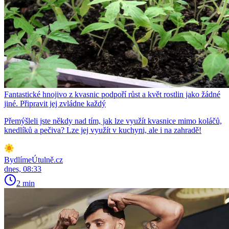
Fantastické hnojivo z kvasnic podpoří růst a květ rostlin jako žádné
jiné. Připravit jej zvládne každý
Přemýšleli jste někdy nad tím, jak lze využít kvasnice mimo koláčů,
knedlíků a pečiva? Lze jej využít v kuchyni, ale i na zahradě!
BydlímeÚtulně.cz
dnes, 08:33
2 min