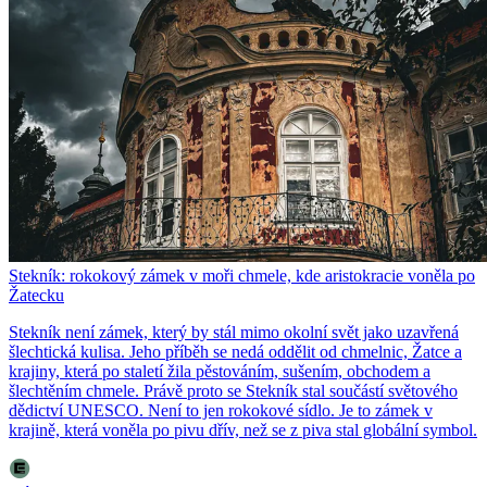
Stekník: rokokový zámek v moři chmele, kde aristokracie voněla po
Žatecku
Stekník není zámek, který by stál mimo okolní svět jako uzavřená
šlechtická kulisa. Jeho příběh se nedá oddělit od chmelnic, Žatce a
krajiny, která po staletí žila pěstováním, sušením, obchodem a
šlechtěním chmele. Právě proto se Stekník stal součástí světového
dědictví UNESCO. Není to jen rokokové sídlo. Je to zámek v
krajině, která voněla po pivu dřív, než se z piva stal globální symbol.