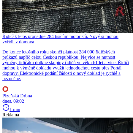
Řidičák letos propadne 284 tisícům motoristů. Nový si mohou
vyřídit z domova
Do konce letošního roku skončí platnost 284 000 řidičských
průkazů napříč celou Českou republikou. Nejvíce se nutnost
výměny řidičáku dotkne skupiny řidičů ve věku 61 let a více. Řidiči
mohou k výměně dokladu využít jednoduchou cestu přes Portál
dopravy. Elektronické podání žádosti o nový doklad je rychlé a
bezpečné.
Plzeňská Drbna
dnes, 09:02
1 min
Reklama