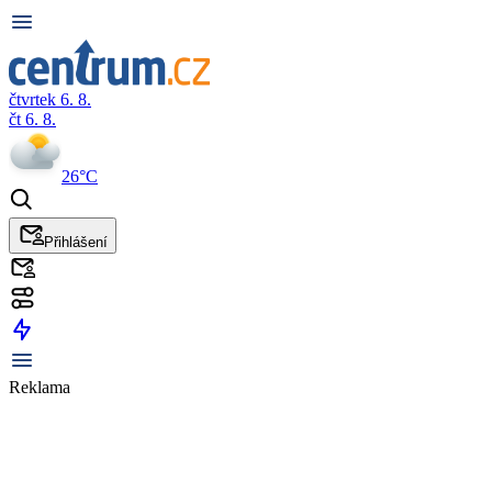
čtvrtek 6. 8.
čt 6. 8.
26°C
Přihlášení
Reklama