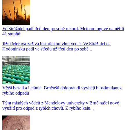
Ve Strážnici padl třetí den po sobě rekord. Meteorologové naměřili
41 stupňů
Jižní Morava zažívá historickou vlnu veder. Ve Strážnici na
Hodonínsku padl ve středu už třetí den po sobě...
Větší bazalka i cibule. Brněnští doktorandi vyvíjejí biostimulant z
rybího odpadu
Tým mladých vědců z Mendelovy univerzity v Brně našel nové
využití pro odpad z rybích chovů. Z rybího kalu...