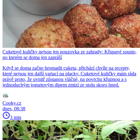
Cuketové kuličky nejsou jen nouzovka ze zahrady: Křupavé sousto,
po kterém se doma jen zapráší
Když se doma začne hromadit cuketa, přichází chvíle na recepty,
které nejsou jen další variací na placky. Cuketové kuličky mám ráda
právě proto, že uvnitř zůstanou vláčné, na povrchu křupnou a s
jednoduchým jogurtovým dipem zmizí ze stolu skoro hned.
Cooky.cz
dnes, 08:38
3 min