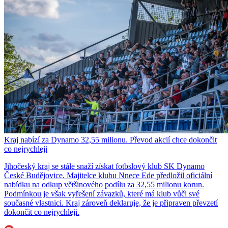
Kraj nabízí za Dynamo 32,55 milionu. Převod akcií chce dokončit
co nejrychleji
Jihočeský kraj se stále snaží získat fotbslový klub SK Dynamo
České Budějovice. Majitelce klubu Nnece Ede předložil oficiální
nabídku na odkup většinového podílu za 32,55 milionu korun.
Podmínkou je však vyřešení závazků, které má klub vůči své
současné vlastnici. Kraj zároveň deklaruje, že je připraven převzetí
dokončit co nejrychleji.