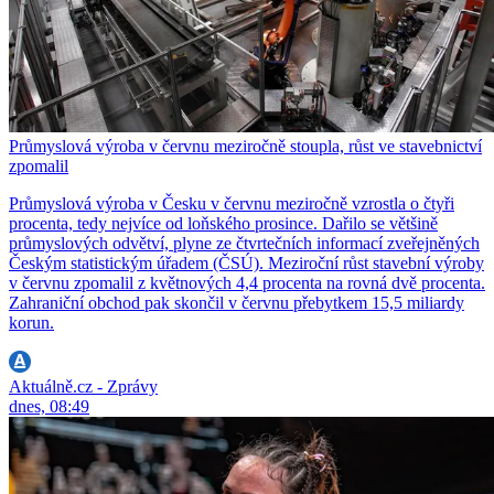
Průmyslová výroba v červnu meziročně stoupla, růst ve stavebnictví
zpomalil
Průmyslová výroba v Česku v červnu meziročně vzrostla o čtyři
procenta, tedy nejvíce od loňského prosince. Dařilo se většině
průmyslových odvětví, plyne ze čtvrtečních informací zveřejněných
Českým statistickým úřadem (ČSÚ). Meziroční růst stavební výroby
v červnu zpomalil z květnových 4,4 procenta na rovná dvě procenta.
Zahraniční obchod pak skončil v červnu přebytkem 15,5 miliardy
korun.
Aktuálně.cz - Zprávy
dnes, 08:49