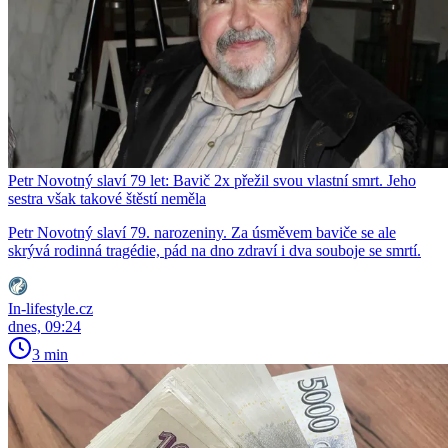
Petr Novotný slaví 79 let: Bavič 2x přežil svou vlastní smrt. Jeho
sestra však takové štěstí neměla
Petr Novotný slaví 79. narozeniny. Za úsměvem baviče se ale
skrývá rodinná tragédie, pád na dno zdraví i dva souboje se smrtí.
In-lifestyle.cz
dnes, 09:24
3 min