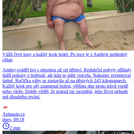
Vážil čtvrt tuny a každý krok bolel. Po roce je z Andreje pohledný
chlap
Andrej sváděl boj s obezitou už od dětství. Redukční pobyty střídaly
další pokusy o hubnutí, ale kila se stále vracela. Nakonec rezignoval
úplně. Ručička váhy se zastavila až na děsivých 245 kilogramech.
Každý krok pro něj znamenal bolest, většinu dne proto trávil vsedě
nebo vleže. Dobře věděl, že pokud nic nezmění, jeho život nebude
mít dlouhého trvání.
Aplausin.cz
dnes, 09:18
2 min