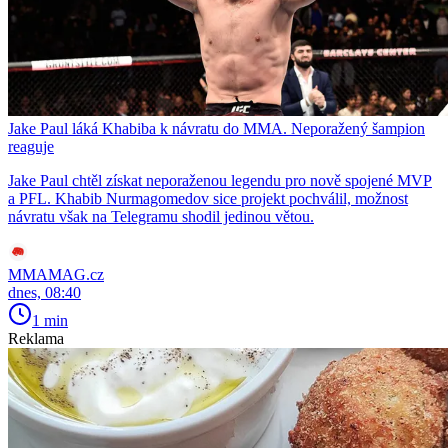
Jake Paul láká Khabiba k návratu do MMA. Neporažený šampion
reaguje
Jake Paul chtěl získat neporaženou legendu pro nově spojené MVP
a PFL. Khabib Nurmagomedov sice projekt pochválil, možnost
návratu však na Telegramu shodil jedinou větou.
MMAMAG.cz
dnes, 08:40
1 min
Reklama