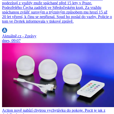
podezírají z vraždy muže spáchané před 15 lety v Praze.
Podezřelého Čecha zadrželi ve Středočeském kraji. Za vraždu
spáchanou zvlášť surovým a trýznivým způsobem mu hrozí 15 až
20 let vězení, k činu se nepřiznal. Soud ho poslal do vazby. Policie o
tom ve čtvrtek informovala v tiskové zprávě.
Aktuálně.cz - Zprávy
dnes, 09:07
Action nově nabízí chytrou vychytávku do pokoje. Pocit je jak z