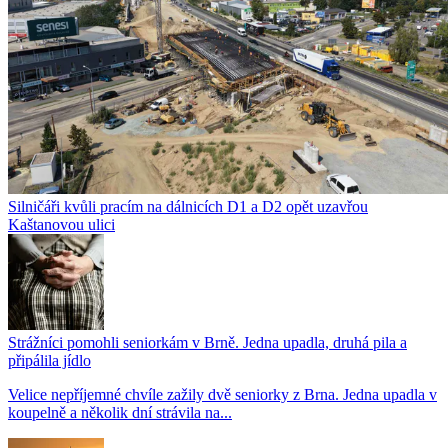
Silničáři kvůli pracím na dálnicích D1 a D2 opět uzavřou
Kaštanovou ulici
Strážníci pomohli seniorkám v Brně. Jedna upadla, druhá pila a
připálila jídlo
Velice nepříjemné chvíle zažily dvě seniorky z Brna. Jedna upadla v
koupelně a několik dní strávila na...