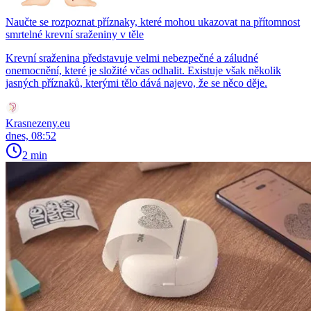
Naučte se rozpoznat příznaky, které mohou ukazovat na přítomnost
smrtelné krevní sraženiny v těle
Krevní sraženina představuje velmi nebezpečné a záludné
onemocnění, které je složité včas odhalit. Existuje však několik
jasných příznaků, kterými tělo dává najevo, že se něco děje.
Krasnezeny.eu
dnes, 08:52
2 min