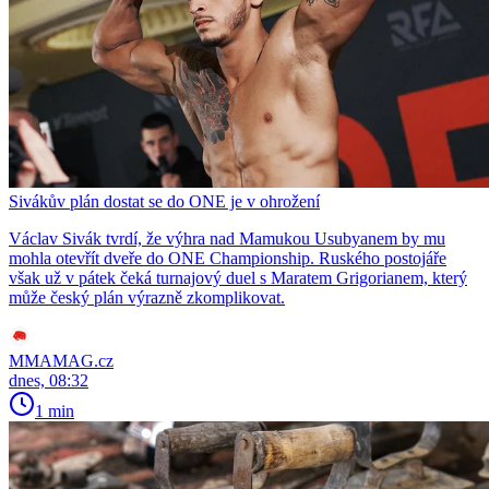
Sivákův plán dostat se do ONE je v ohrožení
Václav Sivák tvrdí, že výhra nad Mamukou Usubyanem by mu
mohla otevřít dveře do ONE Championship. Ruského postojáře
však už v pátek čeká turnajový duel s Maratem Grigorianem, který
může český plán výrazně zkomplikovat.
MMAMAG.cz
dnes, 08:32
1 min