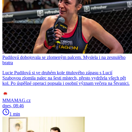
Pudilová dobojovala se zlomeným palcem. Myslela i na zesnulého
bratra
Lucie Pudilová si ve druhém kole titulového zápasu s Lucií
Szabovou zlomila palec na šesti místech, přesto vydržela všech pět
kol. Po úspěšné operaci popsala i osobní význam večera na Štvanici.
MMAMAG.cz
dnes, 08:46
1 min