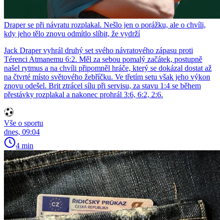
Draper se při návratu rozplakal. Nešlo jen o porážku, ale o chvíli,
kdy jeho tělo znovu odmítlo slíbit, že vydrží
Jack Draper vyhrál druhý set svého návratového zápasu proti
Térenci Atmanemu 6:2. Měl za sebou pomalý začátek, postupně
našel rytmus a na chvíli připomněl hráče, který se dokázal dostat až
na čtvrté místo světového žebříčku. Ve třetím setu však jeho výkon
znovu odešel. Brit ztrácel sílu při servisu, za stavu 1:4 se během
přestávky rozplakal a nakonec prohrál 3:6, 6:2, 2:6.
Vše o sportu
dnes, 09:04
4 min