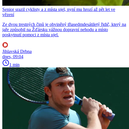
Senior srazil cyklisty a z místa ujel, nyní mu hrozí až pět let ve
vězení
Ze dvou trestných činů je obviněný třiasedmdesátiletý řidič, který na
jaře způsobil na Žďársku vážnou dopravní nehodu a místo
poskytnutí pomoci z místa ujel.
Jihlavská Drbna
dnes, 09:04
1 min