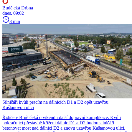
Budějcká Drbna
dnes, 09:02
3 min
Silničáři kvůli pracím na dálnicích D1 a D2 opět uzavřou
Kaštanovou ulici
Řidiče v Brně čeká o víkendu další dopravní komplikace. Kvůli
pokračující přestavbě křížení dálnic D1 a D2 budou silničáři
betonovat most nad dálnicí D2 a znovu uzavřou Kaštanovou ulici.