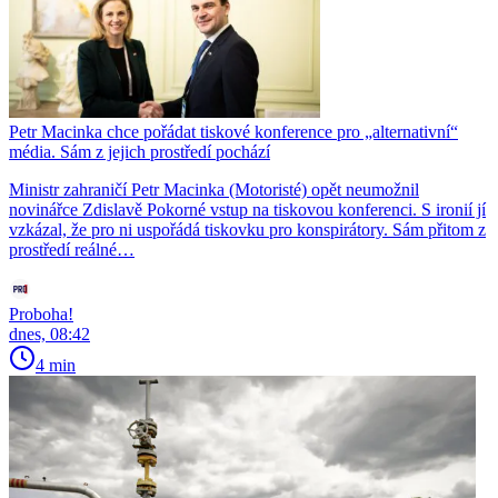
Petr Macinka chce pořádat tiskové konference pro „alternativní“
média. Sám z jejich prostředí pochází
Ministr zahraničí Petr Macinka (Motoristé) opět neumožnil
novinářce Zdislavě Pokorné vstup na tiskovou konferenci. S ironií jí
vzkázal, že pro ni uspořádá tiskovku pro konspirátory. Sám přitom z
prostředí reálné…
Proboha!
dnes, 08:42
4 min