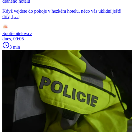
drahého hotelu
Když vejdete do pokoje v hezkém hotelu, něco vás uklidní ještě
dřív, […]
Spotřebitelov.cz
dnes, 09:05
3 min