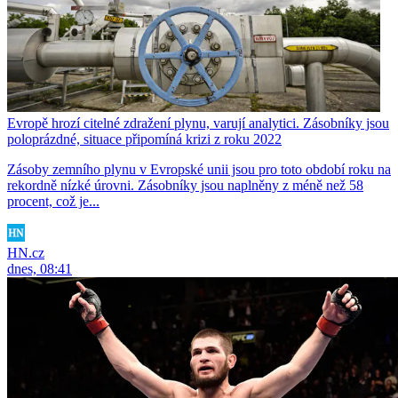
Evropě hrozí citelné zdražení plynu, varují analytici. Zásobníky jsou
poloprázdné, situace připomíná krizi z roku 2022
Zásoby zemního plynu v Evropské unii jsou pro toto období roku na
rekordně nízké úrovni. Zásobníky jsou naplněny z méně než 58
procent, což je...
HN.cz
dnes, 08:41