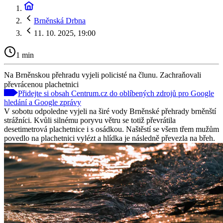
Brněnská Drbna
11. 10. 2025, 19:00
1 min
Na Brněnskou přehradu vyjeli policisté na člunu. Zachraňovali
převrácenou plachetnici
Přidejte si obsah Centrum.cz do oblíbených zdrojů pro Google
hledání a Google zprávy
V sobotu odpoledne vyjeli na širé vody Brněnské přehrady brněnští
strážníci. Kvůli silnému poryvu větru se totiž převrátila
desetimetrová plachetnice i s osádkou. Naštěstí se všem třem mužům
povedlo na plachetnici vylézt a hlídka je následně převezla na břeh.