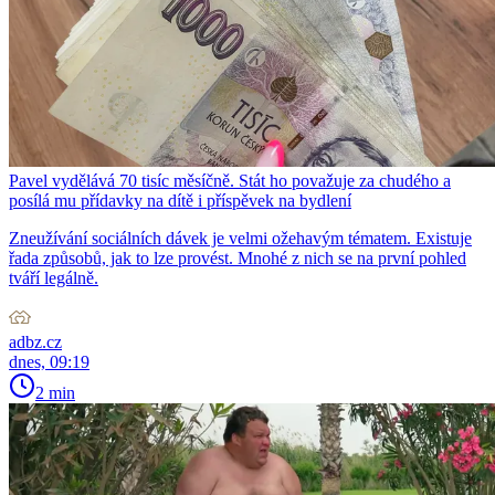
Pavel vydělává 70 tisíc měsíčně. Stát ho považuje za chudého a
posílá mu přídavky na dítě i příspěvek na bydlení
Zneužívání sociálních dávek je velmi ožehavým tématem. Existuje
řada způsobů, jak to lze provést. Mnohé z nich se na první pohled
tváří legálně.
adbz.cz
dnes, 09:19
2 min