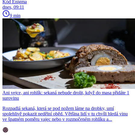
Kód Enigma
dnes, 09:11
9 min
Ani vejce, ani rohlík: sekaná nebude drolit, když do masa přidáte 1
surovinu
Rozpadlá sekaná, která se pod nožem láme na drobky, umí
spolehlivě pokazit nedělní oběd. Většina lidí v tu chvíli hledá vinu
ve špatném poměru vajec nebo v rozmočeném rohlíku a...