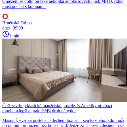
Omezení se dotknou také několika autobusových linek MHD, řidiči
musí počítat s kolonami.
Brněnská Drbna
dnes, 09:00
1 min
Češi zavrhují klasické manželské postele. Z Ameriky přichází
mnohem lepší a praktičtější druh nábytku
Masivní, vysoká postel s nádechem luxusu – sen každého, kdo touží
po ranním probuzení bez bolesti zad. Jenže za lákavým designem se