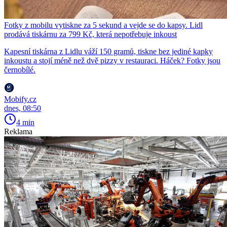
Fotky z mobilu vytiskne za 5 sekund a vejde se do kapsy. Lidl
prodává tiskárnu za 799 Kč, která nepotřebuje inkoust
Kapesní tiskárna z Lidlu váží 150 gramů, tiskne bez jediné kapky
inkoustu a stojí méně než dvě pizzy v restauraci. Háček? Fotky jsou
černobílé.
Mobify.cz
dnes, 08:50
4 min
Reklama