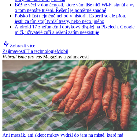
Běžné věci v domácnosti, které vám tiše ničí Wi-Fi signál a vy
o tom nemáte tušení. Řešení je poměrně snadné
Polsko hlásí nejméně nehod v historii. Experti se ale přou,
jestli za tím stojí tvrdší tresty, nebo něco jiného
Android 17 znefunkčnil dotykový displej na Pixelech. Google
mlčí, uživatelé zuří a řešení zatím neexistuje
Zobrazit více
Zajímavosti
IT a technologie
Mobil
Vybrali jsme pro vás
Magazíny a zajímavosti
Ani mrazák, ani sklep: mrkev vydrží do jara na místě, které má