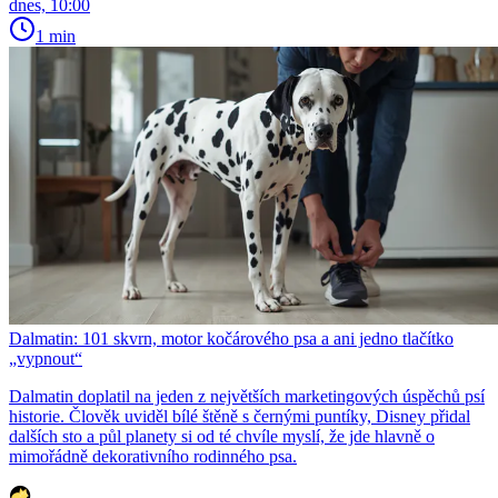
dnes, 10:00
1 min
Dalmatin: 101 skvrn, motor kočárového psa a ani jedno tlačítko
„vypnout“
Dalmatin doplatil na jeden z největších marketingových úspěchů psí
historie. Člověk uviděl bílé štěně s černými puntíky, Disney přidal
dalších sto a půl planety si od té chvíle myslí, že jde hlavně o
mimořádně dekorativního rodinného psa.