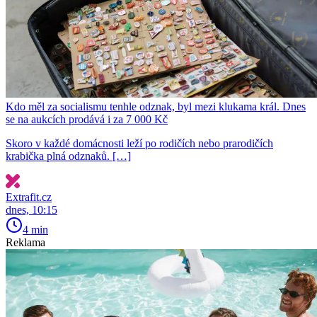
Kdo měl za socialismu tenhle odznak, byl mezi klukama král. Dnes
se na aukcích prodává i za 7 000 Kč
Skoro v každé domácnosti leží po rodičích nebo prarodičích
krabička plná odznaků. […]
Extrafit.cz
dnes, 10:15
4 min
Reklama