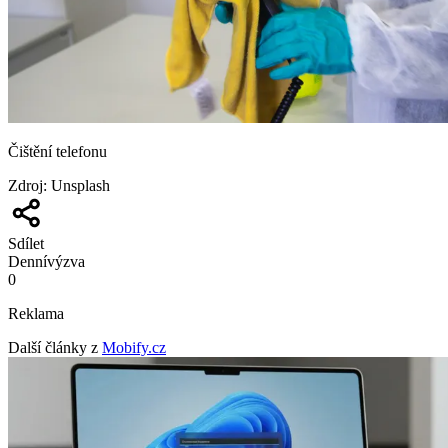
Čištění telefonu
Zdroj
:
Unsplash
Sdílet
Denní
výzva
0
Reklama
Další články z
Mobify.cz