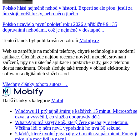
Polsko hlásí nejméně nehod v historii. Experti se ale přou, jestli za
tím stojí tvrdší tresty, nebo něco jiného
Polsko uzavřelo první pololetí roku 2026 s přibližně 9 135
dopravními nehodami, což je nejméně v dostupné...
Tento článek byl publikován ze zdrojů
Mobify.cz
Web se zaměřuje na mobilní telefony, chytré technologie a moderní
aplikace. Čtenáři zde najdou recenze nových modelů, srovnání
zařízení, tipy na užitečné aplikace i praktické rady, jak z telefonu
dostat maximum. Obsah sleduje také trendy v oblasti elektroniky,
softwaru a digitálních služeb – od...
Všechny články tohoto autora →
Další články z kategorie
Mobil
Windows 11 prý tajně šmíruje každých 15 minut. Microsoft se
ozval a vysvětlil, co služba doopravdy dělá
WhatsApp má skrytý koš, který žere gigabajty v telefonu.
Většina lidí o něm neví, vyprázdnit ho trvá 30 sekund
5 kódů, které uvolní gigabajty v Gmailu za pár minut. Fungují
roky, ale moc lidí je nezná