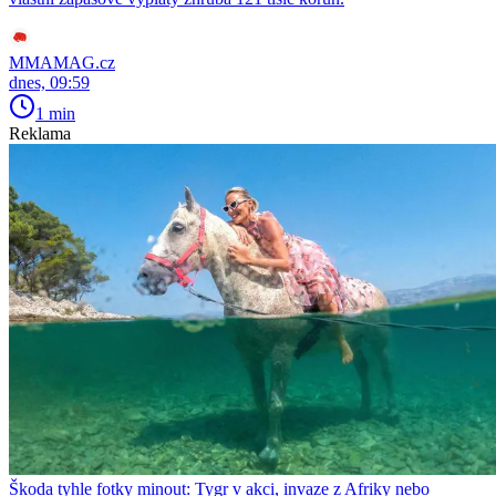
MMAMAG.cz
dnes, 09:59
1 min
Reklama
Škoda tyhle fotky minout: Tygr v akci, invaze z Afriky nebo