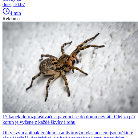
dnes, 10:07
4 min
Reklama
15 kapek do rozprašovače a pavouci se do domu nevrátí. Olej za pár
korun je vyžene z každé škvíry i rohu
Díky svým antibakteriálním a antivirovým vlastnostem jsou některé