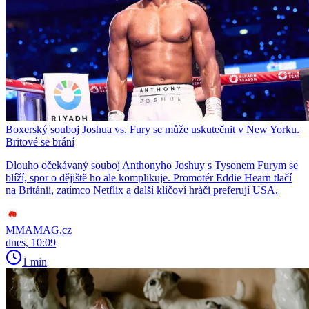
Boxerský souboj Joshua vs. Fury se může uskutečnit v New Yorku.
Britové se brání
Dlouho očekávaný souboj Anthonyho Joshuy s Tysonem Furym se
blíží, spor o dějiště ho ale komplikuje. Promotér Eddie Hearn tlačí
na Británii, zatímco Netflix a další klíčoví hráči preferují USA.
MMAMAG.cz
dnes, 10:09
1 min