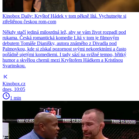
Kinobox Daily: Kryštof Hádek v tom pěkně lítá. Vychutnejte si
ztřeštěnou českou rom-com
Někdy stačí jediná milosrdná lež, aby se vám život rozpadl pod
rukama. Česká romantická komedie Lítá v tom je filmovým
debutem Tomáše Dianišky, autora známého z Divadla pod
Palmovkou, kde si získal pozornost svými nekorektními a často
pořádně ujetými komediemi. I tady sází na svižné tempo, břitký
humor a skvělou chemii mezi Kryštofem Hádkem a Kristínou
Svarinskou.
Kinobox.cz
dnes, 10:05
1 min