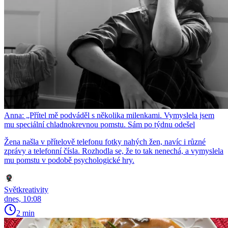
Anna: „Přítel mě podváděl s několika milenkami. Vymyslela jsem
mu speciální chladnokrevnou pomstu. Sám po týdnu odešel
Žena našla v přítelově telefonu fotky nahých žen, navíc i různé
zprávy a telefonní čísla. Rozhodla se, že to tak nenechá, a vymyslela
mu pomstu v podobě psychologické hry.
Světkreativity
dnes, 10:08
2 min