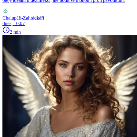
oleje ideální k dezinfekci, ale hodit se mohou i proti pavoukům.
Chalupáři-Zahrádkáři
dnes, 10:07
2 min