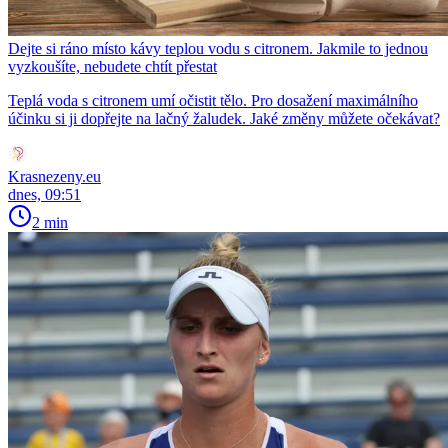
Dejte si ráno místo kávy teplou vodu s citronem. Jakmile to jednou
vyzkoušíte, nebudete chtít přestat
Teplá voda s citronem umí očistit tělo. Pro dosažení maximálního
účinku si ji dopřejte na lačný žaludek. Jaké změny můžete očekávat?
Krasnezeny.eu
dnes, 09:51
2 min