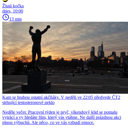
Žlutá kočka
dnes, 10:00
13 min
Kam se hrabou ostatní akčňáky. V neděli ve 22:05 předvede ČT2
strhující testosteronové peklo
Neděle večer. Pracovní týden je pryč, víkendový klid se pomalu
vytrácí a vy hledáte film, který vás vtáhne. Ne další prázdnou akci
plnou výbuchů. Ale něco, co ve vás vzbudí emoce.