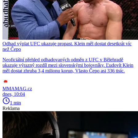
Odhad výplat UFC ukazuje propast. Klein měl dostat desetkrát víc
než Čepo
Neoficiální přehled odhadovaných odměn z UFC v Bělehradě
ukazuje výrazný rozdíl mezi slovenskými bojovníky. Ľudovít Klein
měl dostat zhruba 3,4 milionu korun, Vlasto Čepo asi 336 tisíc.
MMAMAG.cz
dnes, 10:04
1 min
Reklama