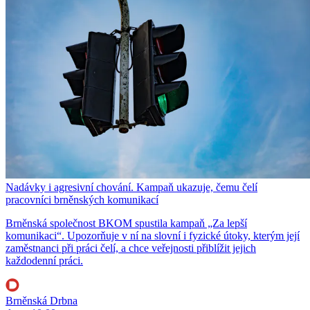
Nadávky i agresivní chování. Kampaň ukazuje, čemu čelí
pracovníci brněnských komunikací
Brněnská společnost BKOM spustila kampaň „Za lepší
komunikaci“. Upozorňuje v ní na slovní i fyzické útoky, kterým její
zaměstnanci při práci čelí, a chce veřejnosti přiblížit jejich
každodenní práci.
Brněnská Drbna