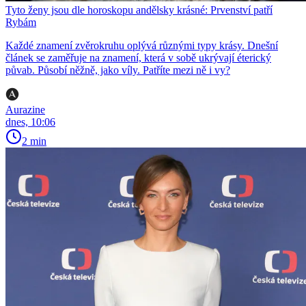
Tyto ženy jsou dle horoskopu andělsky krásné: Prvenství patří
Rybám
Každé znamení zvěrokruhu oplývá různými typy krásy. Dnešní
článek se zaměřuje na znamení, která v sobě ukrývají éterický
půvab. Působí něžně, jako víly. Patříte mezi ně i vy?
Aurazine
dnes, 10:06
2 min