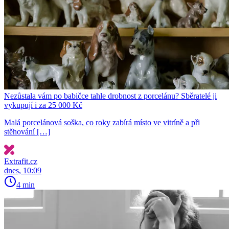
Nezůstala vám po babičce tahle drobnost z porcelánu? Sběratelé ji
vykupují i za 25 000 Kč
Malá porcelánová soška, co roky zabírá místo ve vitríně a při
stěhování […]
Extrafit.cz
dnes, 10:09
4 min