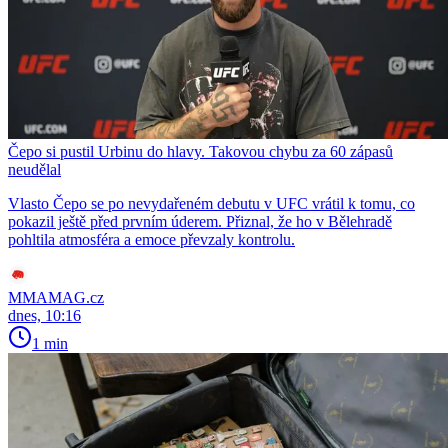
Čepo si pustil Urbinu do hlavy. Takovou chybu za 60 zápasů
neudělal
Vlasto Čepo se po nevydařeném debutu v UFC vrátil k tomu, co
pokazil ještě před prvním úderem. Přiznal, že ho v Bělehradě
pohltila atmosféra a emoce převzaly kontrolu.
MMAMAG.cz
dnes, 10:16
1 min