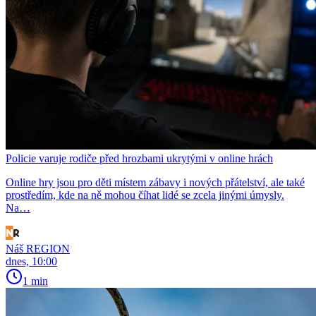
Policie varuje rodiče před hrozbami ukrytými v online hrách
Online hry jsou pro děti místem zábavy i nových přátelství, ale také
prostředím, kde na ně mohou číhat lidé se zcela jinými úmysly.
Na…
Náš REGION
dnes, 10:00
1 min