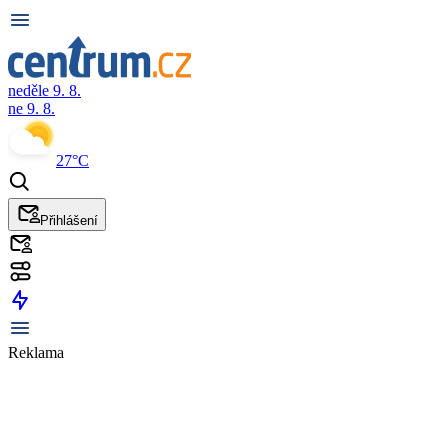
neděle 9. 8.
ne 9. 8.
27°C
Přihlášení
Reklama