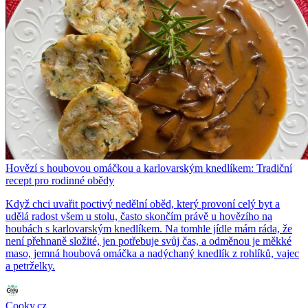
Hovězí s houbovou omáčkou a karlovarským knedlíkem: Tradiční
recept pro rodinné obědy
Když chci uvařit poctivý nedělní oběd, který provoní celý byt a
udělá radost všem u stolu, často skončím právě u hovězího na
houbách s karlovarským knedlíkem. Na tomhle jídle mám ráda, že
není přehnaně složité, jen potřebuje svůj čas, a odměnou je měkké
maso, jemná houbová omáčka a nadýchaný knedlík z rohlíků, vajec
a petrželky.
Cooky.cz