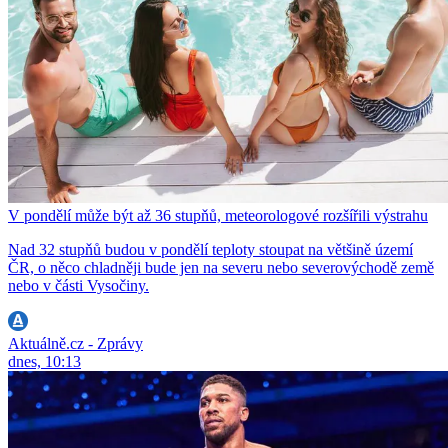
V pondělí může být až 36 stupňů, meteorologové rozšířili výstrahu
Nad 32 stupňů budou v pondělí teploty stoupat na většině území
ČR, o něco chladněji bude jen na severu nebo severovýchodě země
nebo v části Vysočiny.
Aktuálně.cz - Zprávy
dnes, 10:13