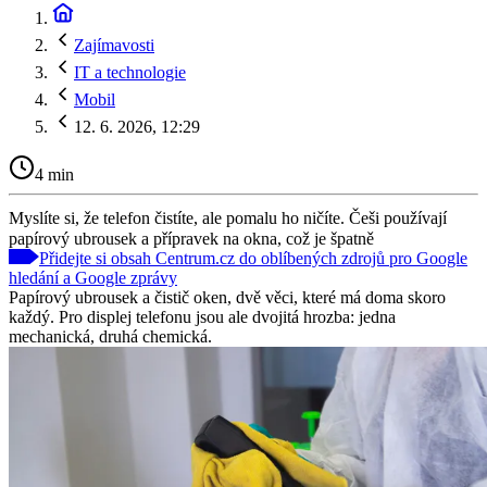
Zajímavosti
IT a technologie
Mobil
12. 6. 2026, 12:29
4 min
Myslíte si, že telefon čistíte, ale pomalu ho ničíte. Češi používají
papírový ubrousek a přípravek na okna, což je špatně
Přidejte si obsah Centrum.cz do oblíbených zdrojů pro Google
hledání a Google zprávy
Papírový ubrousek a čistič oken, dvě věci, které má doma skoro
každý. Pro displej telefonu jsou ale dvojitá hrozba: jedna
mechanická, druhá chemická.