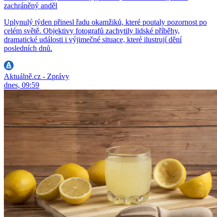
zachráněný anděl
Uplynulý týden přinesl řadu okamžiků, které poutaly pozornost po
celém světě. Objektivy fotografů zachytily lidské příběhy,
dramatické události i výjimečné situace, které ilustrují dění
posledních dnů.
Aktuálně.cz - Zprávy
dnes, 09:59