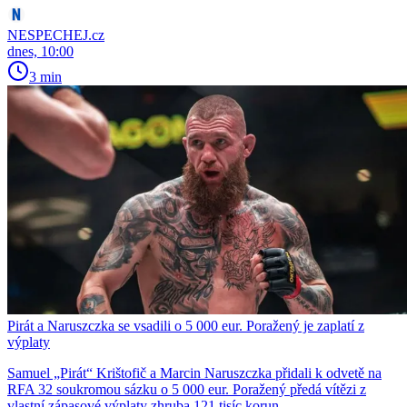
NESPECHEJ.cz
dnes, 10:00
3 min
Pirát a Naruszczka se vsadili o 5 000 eur. Poražený je zaplatí z
výplaty
Samuel „Pirát“ Krištofič a Marcin Naruszczka přidali k odvetě na
RFA 32 soukromou sázku o 5 000 eur. Poražený předá vítězi z
vlastní zápasové výplaty zhruba 121 tisíc korun.