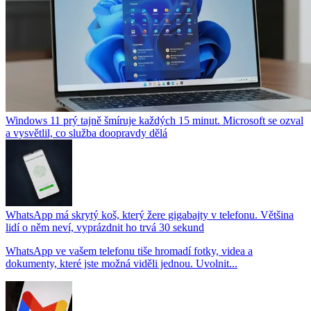
Windows 11 prý tajně šmíruje každých 15 minut. Microsoft se ozval
a vysvětlil, co služba doopravdy dělá
WhatsApp má skrytý koš, který žere gigabajty v telefonu. Většina
lidí o něm neví, vyprázdnit ho trvá 30 sekund
WhatsApp ve vašem telefonu tiše hromadí fotky, videa a
dokumenty, které jste možná viděli jednou. Uvolnit...