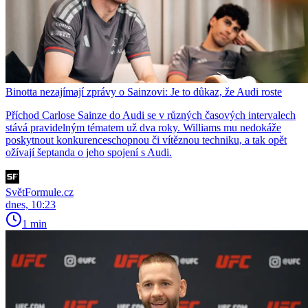
Binotta nezajímají zprávy o Sainzovi: Je to důkaz, že Audi roste
Příchod Carlose Sainze do Audi se v různých časových intervalech
stává pravidelným tématem už dva roky. Williams mu nedokáže
poskytnout konkurenceschopnou či vítěznou techniku, a tak opět
ožívají šeptanda o jeho spojení s Audi.
SvětFormule.cz
dnes, 10:23
1 min