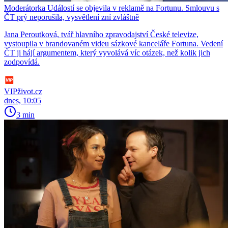
Moderátorka Událostí se objevila v reklamě na Fortunu. Smlouvu s
ČT prý neporušila, vysvětlení zní zvláštně
Jana Peroutková, tvář hlavního zpravodajství České televize,
vystoupila v brandovaném videu sázkové kanceláře Fortuna. Vedení
ČT ji hájí argumentem, který vyvolává víc otázek, než kolik jich
zodpovídá.
VIPživot.cz
dnes, 10:05
3 min