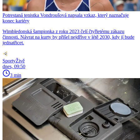
Potrestaná tenistka Vondroušová napsala vzkaz, který naznačuje
konec kariéry
Wimbledonská šampionka z roku 2023 čelí čtyřletému zákazu
činnosti. Návrat na kurty by přišel nejdříve v létě 2030, kdy jí bude
jednatřicet.
SportyŽivě
dnes, 09:50
3 min