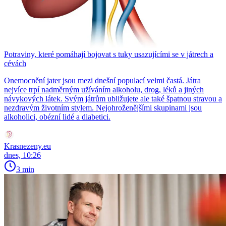
Potraviny, které pomáhají bojovat s tuky usazujícími se v játrech a
cévách
Onemocnění jater jsou mezi dnešní populací velmi častá. Játra
nejvíce trpí nadměrným užíváním alkoholu, drog, léků a jiných
návykových látek. Svým játrům ubližujete ale také špatnou stravou a
nezdravým životním stylem. Nejohroženějšími skupinami jsou
alkoholici, obézní lidé a diabetici.
Krasnezeny.eu
dnes, 10:26
3 min