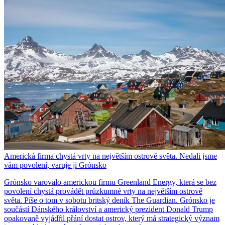
Americká firma chystá vrty na největším ostrově světa. Nedali jsme
vám povolení, varuje ji Grónsko
Grónsko varovalo americkou firmu Greenland Energy, která se bez
povolení chystá provádět průzkumné vrty na největším ostrově
světa. Píše o tom v sobotu britský deník The Guardian. Grónsko je
součástí Dánského království a americký prezident Donald Trump
opakovaně vyjádřil přání dostat ostrov, který má strategický význam