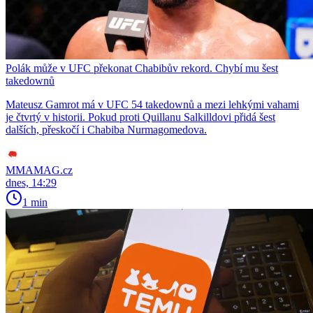
Polák může v UFC překonat Chabibův rekord. Chybí mu šest
takedownů
Mateusz Gamrot má v UFC 54 takedownů a mezi lehkými vahami
je čtvrtý v historii. Pokud proti Quillanu Salkilldovi přidá šest
dalších, přeskočí i Chabiba Nurmagomedova.
MMAMAG.cz
dnes, 14:29
1 min