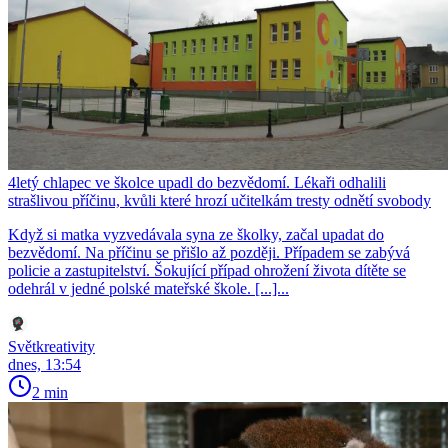
4letý chlapec ve školce upadl do bezvědomí. Lékaři odhalili
strašlivou příčinu, kvůli které hrozí učitelkám tresty odnětí svobody
Když si matka vyzvedávala syna ze školky, začal upadat do
bezvědomí. Na příčinu se přišlo až později. Případem se zabývá
policie a zastupitelství. Šokující případ ohrožení života dítěte se
odehrál v jedné polské mateřské škole. [...]...
Světkreativity
dnes, 13:54
2 min