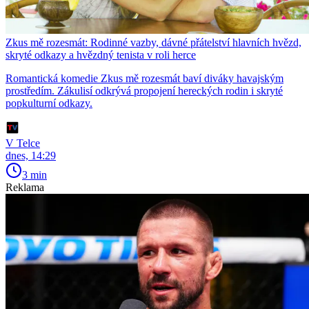
Zkus mě rozesmát: Rodinné vazby, dávné přátelství hlavních hvězd,
skryté odkazy a hvězdný tenista v roli herce
Romantická komedie Zkus mě rozesmát baví diváky havajským
prostředím. Zákulisí odkrývá propojení hereckých rodin i skryté
popkulturní odkazy.
V Telce
dnes, 14:29
3 min
Reklama