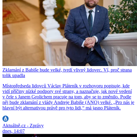
Zklamání z Babiše bude velké, tvrdí vlivný lidovec. Ví, proč strana
tolik upadla
Místopředseda lidovců Václav Pláteník v rozhovoru popisuje, kde
vidí příčiny nízké podpory své strany, a naznačuje, jak nové vedení
v čele s Janem Grolichem pracuje na tom, aby se to změnilo. Podle
něj bude zklamání z vlády Andreje Babiše (ANO) velké. „Pro nás je
hlavní být alternativou právě pro tyto lidi,“ má jasno Pláteník.
Aktuálně.cz - Zprávy
dnes, 14:07