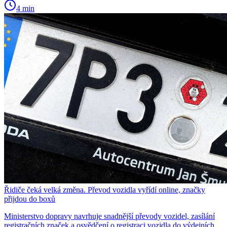
4 min
Řidiče čeká velká změna. Převod vozidla vyřídí online, značky
přijdou do boxů
Ministerstvo dopravy navrhuje snadnější převody vozidel, zasílání
registračních značek a osvědčení o registraci vozidla do výdejních