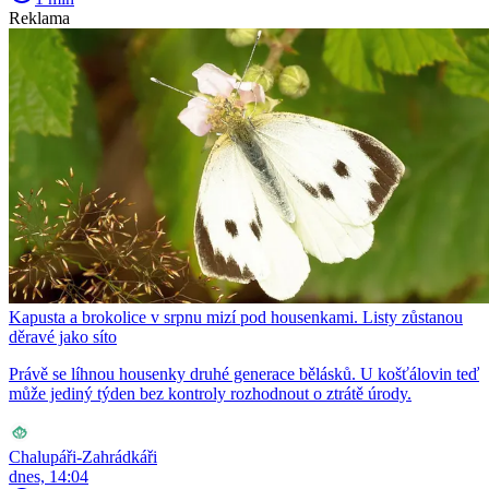
Reklama
Kapusta a brokolice v srpnu mizí pod housenkami. Listy zůstanou
děravé jako síto
Právě se líhnou housenky druhé generace bělásků. U košťálovin teď
může jediný týden bez kontroly rozhodnout o ztrátě úrody.
Chalupáři-Zahrádkáři
dnes, 14:04