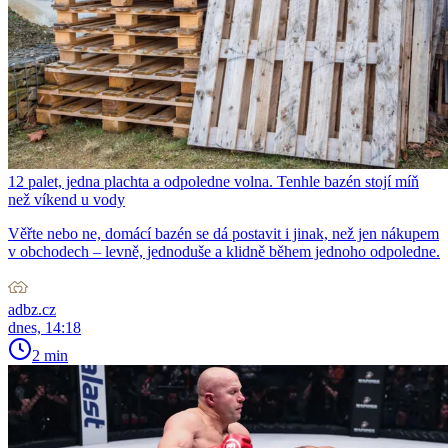
12 palet, jedna plachta a odpoledne volna. Tenhle bazén stojí míň
než víkend u vody
Věřte nebo ne, domácí bazén se dá postavit i jinak, než jen nákupem
v obchodech – levně, jednoduše a klidně během jednoho odpoledne.
adbz.cz
dnes, 14:18
2 min