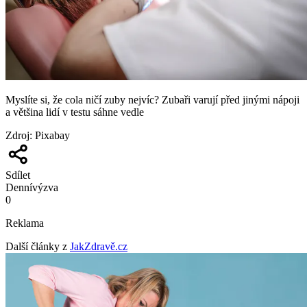
Myslíte si, že cola ničí zuby nejvíc? Zubaři varují před jinými nápoji
a většina lidí v testu sáhne vedle
Zdroj
:
Pixabay
Sdílet
Denní
výzva
0
Reklama
Další články z
JakZdravě.cz