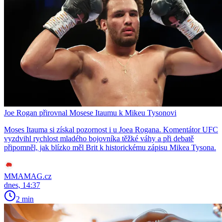
Joe Rogan přirovnal Mosese Itaumu k Mikeu Tysonovi
Moses Itauma si získal pozornost i u Joea Rogana. Komentátor UFC
vyzdvihl rychlost mladého bojovníka těžké váhy a při debatě
připomněl, jak blízko měl Brit k historickému zápisu Mikea Tysona.
MMAMAG.cz
dnes, 14:37
2 min