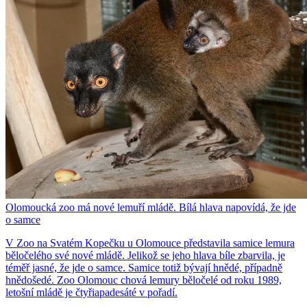
Olomoucká zoo má nové lemuří mládě. Bílá hlava napovídá, že jde
o samce
V Zoo na Svatém Kopečku u Olomouce představila samice lemura
běločelého své nové mládě. Jelikož se jeho hlava bíle zbarvila, je
téměř jasné, že jde o samce. Samice totiž bývají hnědé, případně
hnědošedé. Zoo Olomouc chová lemury běločelé od roku 1989,
letošní mládě je čtyřiapadesáté v pořadí.