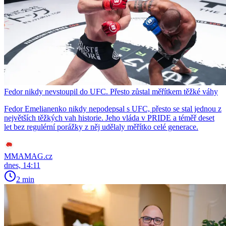
Fedor nikdy nevstoupil do UFC. Přesto zůstal měřítkem těžké váhy
Fedor Emelianenko nikdy nepodepsal s UFC, přesto se stal jednou z
největších těžkých vah historie. Jeho vláda v PRIDE a téměř deset
let bez regulérní porážky z něj udělaly měřítko celé generace.
MMAMAG.cz
dnes, 14:11
2 min