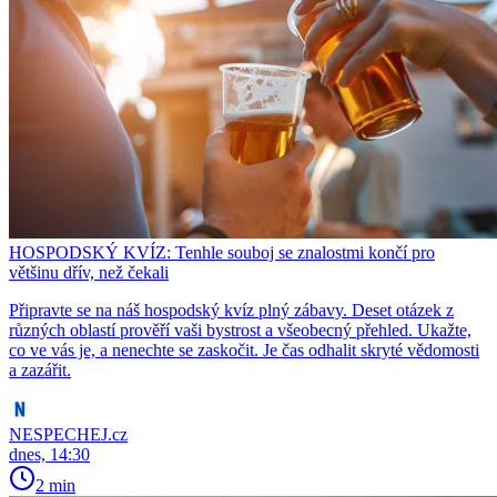
HOSPODSKÝ KVÍZ: Tenhle souboj se znalostmi končí pro
většinu dřív, než čekali
Připravte se na náš hospodský kvíz plný zábavy. Deset otázek z
různých oblastí prověří vaši bystrost a všeobecný přehled. Ukažte,
co ve vás je, a nenechte se zaskočit. Je čas odhalit skryté vědomosti
a zazářit.
NESPECHEJ.cz
dnes, 14:30
2 min