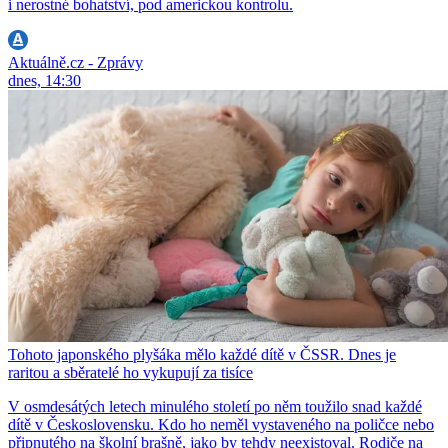
i nerostné bohatství, pod americkou kontrolu.
Aktuálně.cz - Zprávy
dnes, 14:30
Tohoto japonského plyšáka mělo každé dítě v ČSSR. Dnes je
raritou a sběratelé ho vykupují za tisíce
V osmdesátých letech minulého století po něm toužilo snad každé
dítě v Československu. Kdo ho neměl vystaveného na poličce nebo
připnutého na školní brašně, jako by tehdy neexistoval. Rodiče na