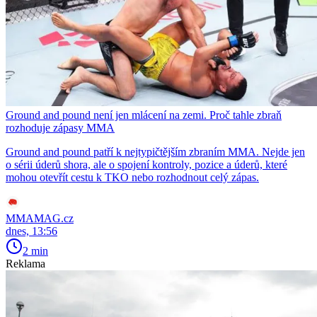
Ground and pound není jen mlácení na zemi. Proč tahle zbraň
rozhoduje zápasy MMA
Ground and pound patří k nejtypičtějším zbraním MMA. Nejde jen
o sérii úderů shora, ale o spojení kontroly, pozice a úderů, které
mohou otevřít cestu k TKO nebo rozhodnout celý zápas.
MMAMAG.cz
dnes, 13:56
2 min
Reklama