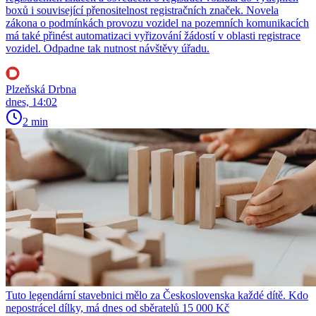
boxů i související přenositelnost registračních značek. Novela
zákona o podmínkách provozu vozidel na pozemních komunikacích
má také přinést automatizaci vyřizování žádostí v oblasti registrace
vozidel. Odpadne tak nutnost návštěvy úřadu.
Plzeňská Drbna
dnes, 14:02
2 min
Tuto legendární stavebnici mělo za Československa každé dítě. Kdo
nepostrácel dílky, má dnes od sběratelů 15 000 Kč