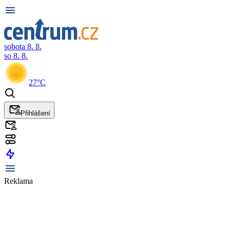
sobota 8. 8.
so 8. 8.
27°C
Přihlášení
Reklama