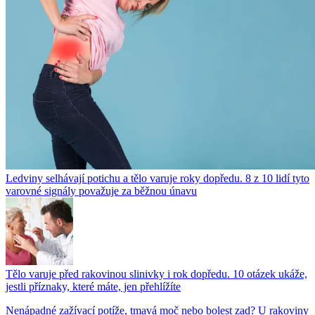
Ledviny selhávají potichu a tělo varuje roky dopředu. 8 z 10 lidí tyto
varovné signály považuje za běžnou únavu
Tělo varuje před rakovinou slinivky i rok dopředu. 10 otázek ukáže,
jestli příznaky, které máte, jen přehlížíte
Nenápadné zažívací potíže, tmavá moč nebo bolest zad? U rakoviny