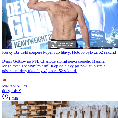
Ruský obr trefil soupeře kopem do hlavy. Hotovo bylo za 52 sekund
Denis Goltsov na PFL Charlotte zlomil neporaženého Hasana
Mezhieva už v první minutě. Kop do hlavy při pokusu o strh a
následné údery ukončily zápas za 52 sekund.
MMAMAG.cz
dnes, 14:19
1 min