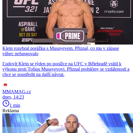
Klein rozebral porážku s Musayevem. Přiznal, co mu v zápase
vůbec nefungovalo
Ľudovít Klein se týden po porážce na UFC v Bělehradě vrátil k
výkonu proti Tofiqu Musayevovi. Přiznal problémy se vzdáleností a
chce se soustředit na další návrat.
MMAMAG.cz
dnes, 14:23
1 min
Reklama