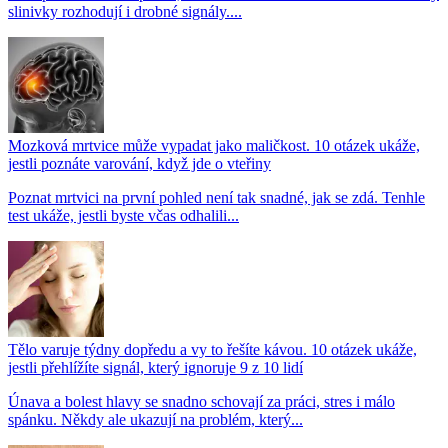
slinivky rozhodují i drobné signály....
Mozková mrtvice může vypadat jako maličkost. 10 otázek ukáže,
jestli poznáte varování, když jde o vteřiny
Poznat mrtvici na první pohled není tak snadné, jak se zdá. Tenhle
test ukáže, jestli byste včas odhalili...
Tělo varuje týdny dopředu a vy to řešíte kávou. 10 otázek ukáže,
jestli přehlížíte signál, který ignoruje 9 z 10 lidí
Únava a bolest hlavy se snadno schovají za práci, stres i málo
spánku. Někdy ale ukazují na problém, který...