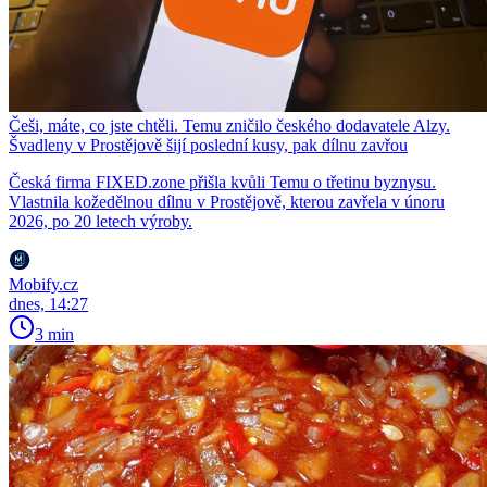
Češi, máte, co jste chtěli. Temu zničilo českého dodavatele Alzy.
Švadleny v Prostějově šijí poslední kusy, pak dílnu zavřou
Česká firma FIXED.zone přišla kvůli Temu o třetinu byznysu.
Vlastnila kožedělnou dílnu v Prostějově, kterou zavřela v únoru
2026, po 20 letech výroby.
Mobify.cz
dnes, 14:27
3 min