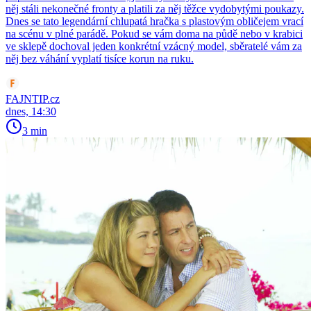
něj stáli nekonečné fronty a platili za něj těžce vydobytými poukazy.
Dnes se tato legendární chlupatá hračka s plastovým obličejem vrací
na scénu v plné parádě. Pokud se vám doma na půdě nebo v krabici
ve sklepě dochoval jeden konkrétní vzácný model, sběratelé vám za
něj bez váhání vyplatí tisíce korun na ruku.
FAJNTIP.cz
dnes, 14:30
3 min