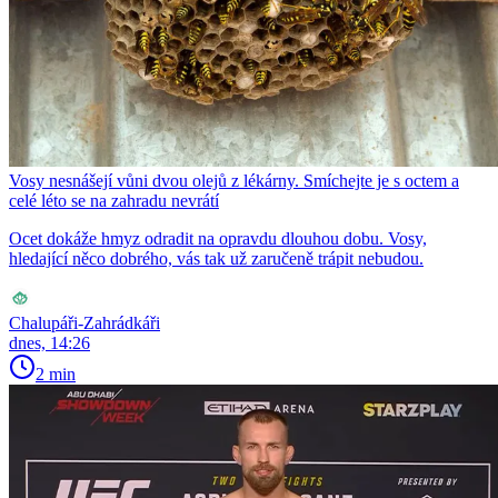
Vosy nesnášejí vůni dvou olejů z lékárny. Smíchejte je s octem a
celé léto se na zahradu nevrátí
Ocet dokáže hmyz odradit na opravdu dlouhou dobu. Vosy,
hledající něco dobrého, vás tak už zaručeně trápit nebudou.
Chalupáři-Zahrádkáři
dnes, 14:26
2 min