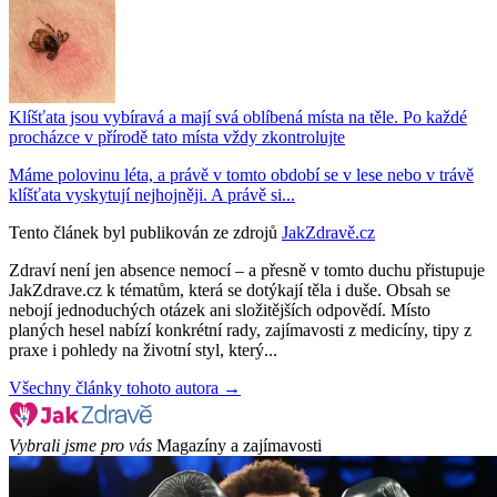
Klíšťata jsou vybíravá a mají svá oblíbená místa na těle. Po každé
procházce v přírodě tato místa vždy zkontrolujte
Máme polovinu léta, a právě v tomto období se v lese nebo v trávě
klíšťata vyskytují nejhojněji. A právě si...
Tento článek byl publikován ze zdrojů
JakZdravě.cz
Zdraví není jen absence nemocí – a přesně v tomto duchu přistupuje
JakZdrave.cz k tématům, která se dotýkají těla i duše. Obsah se
nebojí jednoduchých otázek ani složitějších odpovědí. Místo
planých hesel nabízí konkrétní rady, zajímavosti z medicíny, tipy z
praxe i pohledy na životní styl, který...
Všechny články tohoto autora →
Vybrali jsme pro vás
Magazíny a zajímavosti