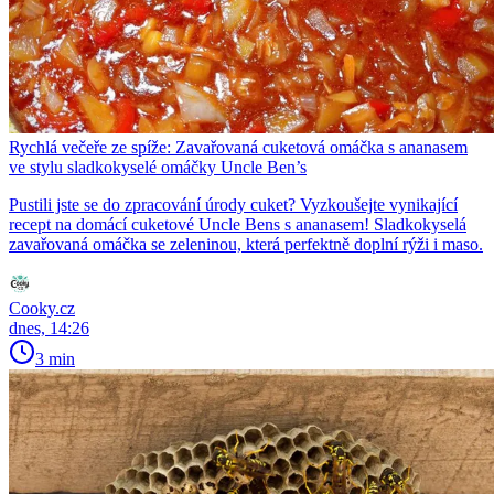
Rychlá večeře ze spíže: Zavařovaná cuketová omáčka s ananasem
ve stylu sladkokyselé omáčky Uncle Ben’s
Pustili jste se do zpracování úrody cuket? Vyzkoušejte vynikající
recept na domácí cuketové Uncle Bens s ananasem! Sladkokyselá
zavařovaná omáčka se zeleninou, která perfektně doplní rýži i maso.
Cooky.cz
dnes, 14:26
3 min