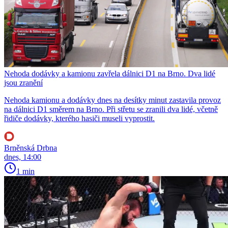
Nehoda dodávky a kamionu zavřela dálnici D1 na Brno. Dva lidé
jsou zranění
Nehoda kamionu a dodávky dnes na desítky minut zastavila provoz
na dálnici D1 směrem na Brno. Při střetu se zranili dva lidé, včetně
řidiče dodávky, kterého hasiči museli vyprostit.
Brněnská Drbna
dnes, 14:00
1 min