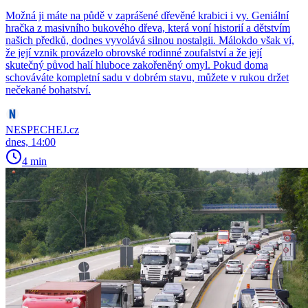
Možná ji máte na půdě v zaprášené dřevěné krabici i vy. Geniální
hračka z masivního bukového dřeva, která voní historií a dětstvím
našich předků, dodnes vyvolává silnou nostalgii. Málokdo však ví,
že její vznik provázelo obrovské rodinné zoufalství a že její
skutečný původ halí hluboce zakořeněný omyl. Pokud doma
schováváte kompletní sadu v dobrém stavu, můžete v rukou držet
nečekané bohatství.
NESPECHEJ.cz
dnes, 14:00
4 min