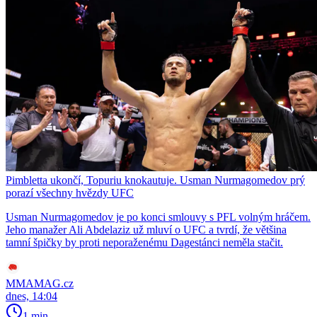
Pimbletta ukončí, Topuriu knokautuje. Usman Nurmagomedov prý
porazí všechny hvězdy UFC
Usman Nurmagomedov je po konci smlouvy s PFL volným hráčem.
Jeho manažer Ali Abdelaziz už mluví o UFC a tvrdí, že většina
tamní špičky by proti neporaženému Dagestánci neměla stačit.
MMAMAG.cz
dnes, 14:04
1 min