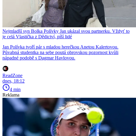
Nejmladší syn Bolka Polívky Jan ukázal svou partnerku. Vždyť to
je celá Vlastička z Dědictví, píší lidé
Jan Polívka tvoří pár s mladou herečkou Anetou Kalertovou.
Půvabná studentka na sebe poutá obrovskou pozornost kvůli
nápadné podobě s Dagmar Havlovou.
ReadZone
dnes, 18:12
4 min
Reklama