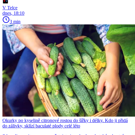
V Telce
dnes, 18:10
3 min
Okurky po kyselině citronové rostou do šířky i délky. Kdo ji přidá
do zálivky, sklízí baculaté plody celé léto