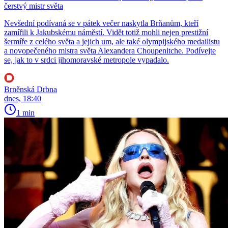
čerstvý mistr světa
Nevšední podívaná se v pátek večer naskytla Brňanům, kteří
zamířili k Jakubskému náměstí. Vidět totiž mohli nejen prestižní
šermíře z celého světa a jejich um, ale také olympijského medailistu
a novopečeného mistra světa Alexandera Choupenitche. Podívejte
se, jak to v srdci jihomoravské metropole vypadalo.
Brněnská Drbna
dnes, 18:40
1 min