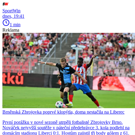
SportWin
dnes, 19:41
1 min
Reklama
Brněnská Zbrojovka poprvé klopýtla, doma nestačila na Liberec
První porážku v nové sezoně utrpěli fotbalisté Zbrojovky Brno.
Nováček nejvyšší soutěže v páteční předehrávce 3. kola podlehl na
domácím stadionu Liberci 0:1. Hostům zajistil tři body gólem z 61.