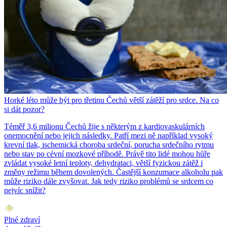
Horké léto může být pro třetinu Čechů větší zátěží pro srdce. Na co
si dát pozor?
Téměř 3,6 milionu Čechů žije s některým z kardiovaskulárních
onemocnění nebo jejich následky. Patří mezi ně například vysoký
krevní tlak, ischemická choroba srdeční, porucha srdečního rytmu
nebo stav po cévní mozkové příhodě. Právě tito lidé mohou hůře
zvládat vysoké letní teploty, dehydrataci, větší fyzickou zátěž i
změny režimu během dovolených. Častější konzumace alkoholu pak
může riziko dále zvyšovat. Jak tedy riziko problémů se srdcem co
nejvíc snížit?
Plné zdraví