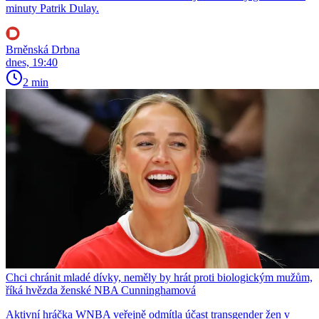
minuty Patrik Dulay.
Brněnská Drbna
dnes, 19:40
2 min
Chci chránit mladé dívky, neměly by hrát proti biologickým mužům,
říká hvězda ženské NBA Cunninghamová
Aktivní hráčka WNBA veřejně odmítla účast transgender žen v