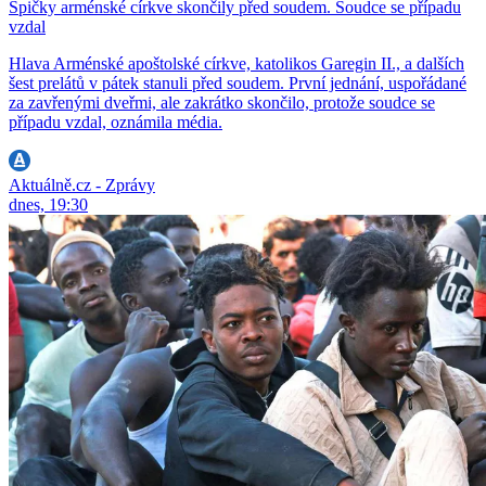
Špičky arménské církve skončily před soudem. Soudce se případu
vzdal
Hlava Arménské apoštolské církve, katolikos Garegin II., a dalších
šest prelátů v pátek stanuli před soudem. První jednání, uspořádané
za zavřenými dveřmi, ale zakrátko skončilo, protože soudce se
případu vzdal, oznámila média.
Aktuálně.cz - Zprávy
dnes, 19:30