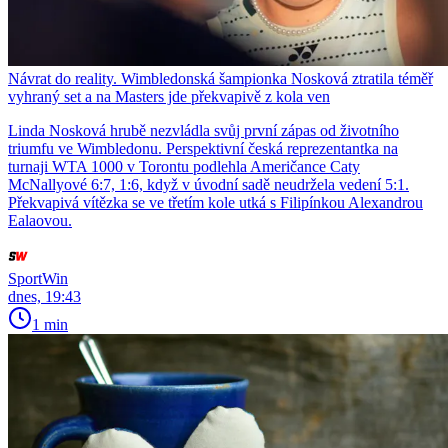
Návrat do reality. Wimbledonská šampionka Nosková ztratila téměř
vyhraný set a na Masters jde překvapivě z kola ven
Linda Nosková hrubě nezvládla svůj první zápas od životního
triumfu ve Wimbledonu. Perspektivní česká reprezentantka na
turnaji WTA 1000 v Torontu podlehla Američance Caty
McNallyové 6:7, 1:6, když v úvodní sadě neudržela vedení 5:1.
Překvapivá vítězka se ve třetím kole utká s Filipínkou Alexandrou
Ealaovou.
SportWin
dnes, 19:43
1 min