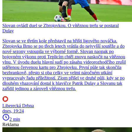
Slovan ovládl duel se Zbrojovkou. O vítěznou trefu se postaral
Dulay
Slovan se ve třetím kole představil na hřišti ligového nováčka.
Zbrojovka Brno se po třech letech vrátila do nejvyšší soutěže a do
nové sezony vstoupila ve výborné formě. Slovan naopak po
bojovném výkonu proti Teplicím chtěl znovu naskočit na vítěznou
vlnu. V úvodu duelu hlavní sudí po zásahu videorozhodčího zrušil
udělenou červenou kartu pro Zbrojovku. První půle tak skončila
bezbrankově, přesto si oba celky ve velmi náročném utkání
vypracovaly řadu příležitostí. Zlom přišel ve druhé půli, kdy se po
dlouhém vhazování dostal k hlavičce Patrik Dulay a Slovanu tak
zařídil jedinou a zároveň vítěznou trefu.
Liberecká Drbna
dnes, 19:24
2 min
Reklama