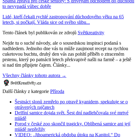
Špatná zpráva pro české seniory: S dřívějším odchodem do důchodu
to nevypadá vůbec dobře
Lidé, kteří čekali rychlé zastropování důchodového věku na 65
letech, si počkají. Vláda sice od svého slibu...
Tento článek byl publikován ze zdrojů
Světkreativity
Nejde tu o suché návody, ale o sousedskou inspiraci podaná s
nadhledem. Jednoho dne vás tu může zaujmout recept na rychlou
cuketovou buchtu, druhý den vás zas pohltí příběh o ztraceném
prstenu, který po patnácti letech překvapivě našli na farmě – a ještě
si nad tím připijete čajem. Články...
Všechny články tohoto autora →
Další články z kategorie
Příroda
Šestnáct slonů zemřelo po otravě kyanidem, spekuluje se o
otrávených rajčatech
Delfíní samice dojala svět. Šest dní nadlehčovala své mrtvé
mládě
Porod v české zoo skončil tragicky. Oblíbená samice ani její
mládě nepřežily
VIDEO: „Jihoamerická obdoba útoku na Kapitol.“ Do