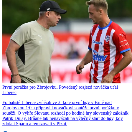
První porážka pro Zbrojovku. Povedený rozjezd nováčka uťal
Liberec
Fotbalisté Liberce zvítězili ve 3. kole první ligy v Brně nad
Zbrojovkou 1:0 a připravili nováčkovi soutěže první porážku v
soutěži. O výhře Slovanu rozhodl po hodině hry slovenský záložník
Patrik Dulay. Brňané tak nenavázali na výtečný start do ligy, kdy
zdolali Spartu a remizovali v Plzni.