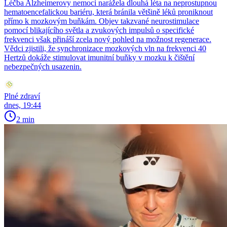
Léčba Alzheimerovy nemoci narážela dlouhá léta na neprostupnou
hematoencefalickou bariéru, která bránila většině léků proniknout
přímo k mozkovým buňkám. Objev takzvané neurostimulace
pomocí blikajícího světla a zvukových impulsů o specifické
frekvenci však přináší zcela nový pohled na možnost regenerace.
Vědci zjistili, že synchronizace mozkových vln na frekvenci 40
Hertzů dokáže stimulovat imunitní buňky v mozku k čištění
nebezpečných usazenin.
Plné zdraví
dnes, 19:44
2 min