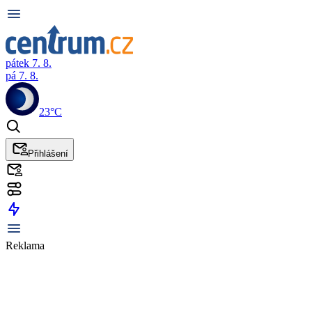
pátek 7. 8.
pá 7. 8.
23°C
Přihlášení
Reklama