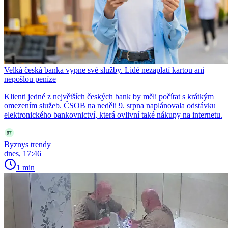
Velká česká banka vypne své služby. Lidé nezaplatí kartou ani
nepošlou peníze
Klienti jedné z největších českých bank by měli počítat s krátkým
omezením služeb. ČSOB na neděli 9. srpna naplánovala odstávku
elektronického bankovnictví, která ovlivní také nákupy na internetu.
Byznys trendy
dnes, 17:46
1 min