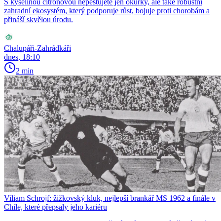
S kyselinou citronovou nepěstujete jen okurky, ale také robustní
zahradní ekosystém, který podporuje růst, bojuje proti chorobám a
přináší skvělou úrodu.
Chalupáři-Zahrádkáři
dnes, 18:10
2 min
Viliam Schrojf: žižkovský kluk, nejlepší brankář MS 1962 a finále v
Chile, které přepsaly jeho kariéru