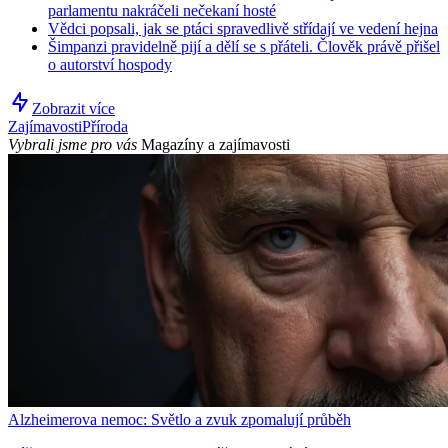
parlamentu nakráčeli nečekaní hosté
Vědci popsali, jak se ptáci spravedlivě střídají ve vedení hejna
Šimpanzi pravidelně pijí a dělí se s přáteli. Člověk právě přišel
o autorství hospody
Zobrazit více
Zajímavosti
Příroda
Vybrali jsme pro vás
Magazíny a zajímavosti
Alzheimerova nemoc: Světlo a zvuk zpomalují průběh