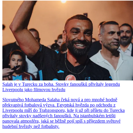
Salah je v Turecku za boha. Stovky fanoušků přivítaly legendu
Liverpoolu jako filmovou hvězdu
Slovutného Mohameda Salaha čeká nová a pro mnohé hodně
překvapivá fotbalová výzva. Egyptská hvězda po odchodu z
Liverpoolu míří do Trabzonsporu, kde ji už při příletu do Turecka
přivítaly stovky nadšených fanoušků. Na istanbulském letišti
panovala atmosféra, jaká se běžně pojí spíš s příjezdem světové
hudební hvězdy než fotbalisty.