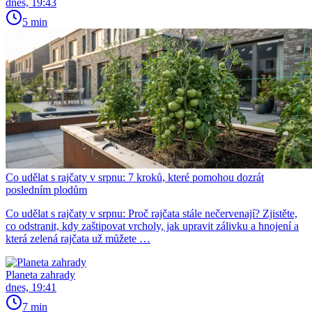
dnes, 19:43
5 min
Co udělat s rajčaty v srpnu: 7 kroků, které pomohou dozrát
posledním plodům
Co udělat s rajčaty v srpnu: Proč rajčata stále nečervenají? Zjistěte,
co odstranit, kdy zaštipovat vrcholy, jak upravit zálivku a hnojení a
která zelená rajčata už můžete …
Planeta zahrady
dnes, 19:41
7 min