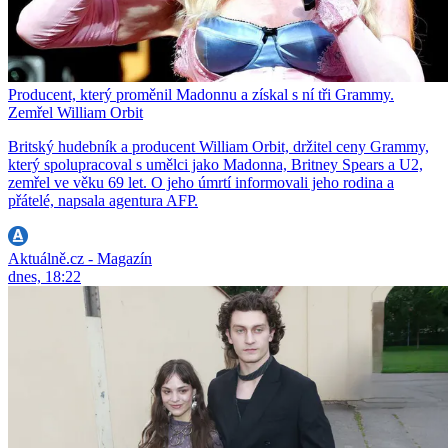
Producent, který proměnil Madonnu a získal s ní tři Grammy.
Zemřel William Orbit
Britský hudebník a producent William Orbit, držitel ceny Grammy,
který spolupracoval s umělci jako Madonna, Britney Spears a U2,
zemřel ve věku 69 let. O jeho úmrtí informovali jeho rodina a
přátelé, napsala agentura AFP.
Aktuálně.cz - Magazín
dnes, 18:22