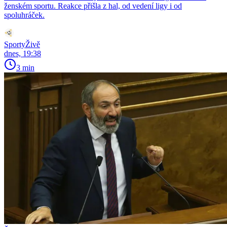
ženském sportu. Reakce přišla z hal, od vedení ligy i od
spoluhráček.
SportyŽivě
dnes, 19:38
3 min