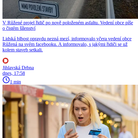
V Růžené projel řidič po nově položeném asfaltu. Vedení obce píše
o čistém šílenství
Lidská blbost opravdu nezná mezí, informovalo včera vedení obce
Růžená na svém facebooku. A informovalo, s jakými řidiči se už
kolem staveb setkali.
Jihlavská Drbna
dnes, 17:58
1 min