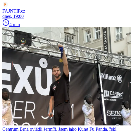
FAJNTIP.cz
dnes, 19:00
4 min
Centrum Brna ovládli šermíři. Jsem jako Kung Fu Panda, řekl