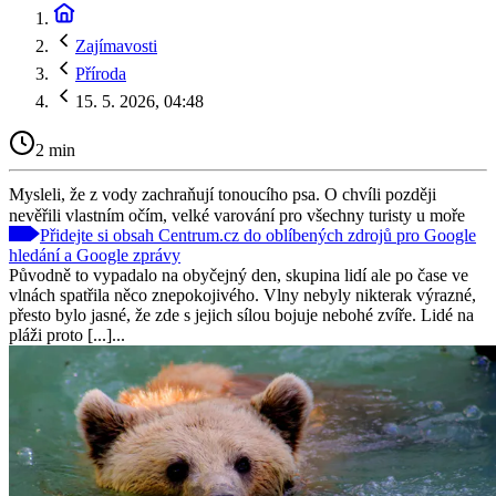
Zajímavosti
Příroda
15. 5. 2026, 04:48
2 min
Mysleli, že z vody zachraňují tonoucího psa. O chvíli později
nevěřili vlastním očím, velké varování pro všechny turisty u moře
Přidejte si obsah Centrum.cz do oblíbených zdrojů pro Google
hledání a Google zprávy
Původně to vypadalo na obyčejný den, skupina lidí ale po čase ve
vlnách spatřila něco znepokojivého. Vlny nebyly nikterak výrazné,
přesto bylo jasné, že zde s jejich sílou bojuje nebohé zvíře. Lidé na
pláži proto [...]...