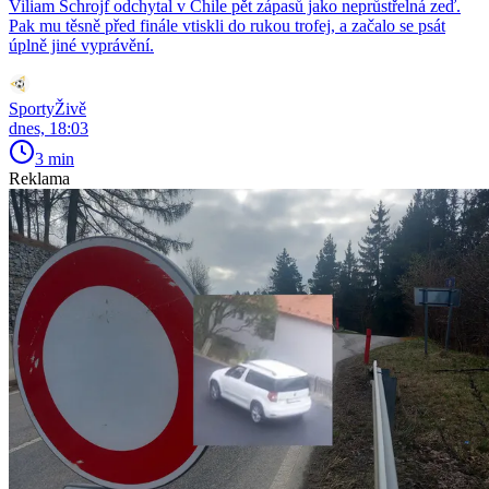
Viliam Schrojf odchytal v Chile pět zápasů jako neprůstřelná zeď.
Pak mu těsně před finále vtiskli do rukou trofej, a začalo se psát
úplně jiné vyprávění.
SportyŽivě
dnes, 18:03
3 min
Reklama