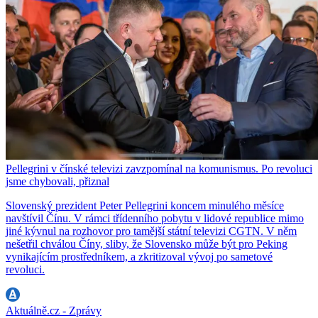
Pellegrini v čínské televizi zavzpomínal na komunismus. Po revoluci
jsme chybovali, přiznal
Slovenský prezident Peter Pellegrini koncem minulého měsíce
navštívil Čínu. V rámci třídenního pobytu v lidové republice mimo
jiné kývnul na rozhovor pro tamější státní televizi CGTN. V něm
nešetřil chválou Číny, sliby, že Slovensko může být pro Peking
vynikajícím prostředníkem, a zkritizoval vývoj po sametové
revoluci.
Aktuálně.cz - Zprávy