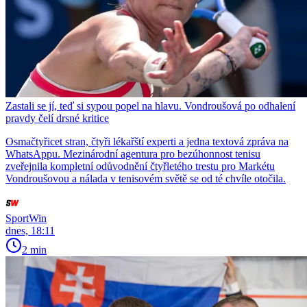
Zastali se jí, teď si sypou popel na hlavu. Vondroušová po odhalení
pravdy čelí drsné kritice
Osmačtyřicet stran, čtyři lékařští experti a jedna textová zpráva na
WhatsAppu. Mezinárodní agentura pro bezúhonnost tenisu
zveřejnila kompletní odůvodnění čtyřletého trestu pro Markétu
Vondroušovou a nálada v tenisovém světě se od té chvíle otočila.
SportWin
dnes, 18:11
2 min