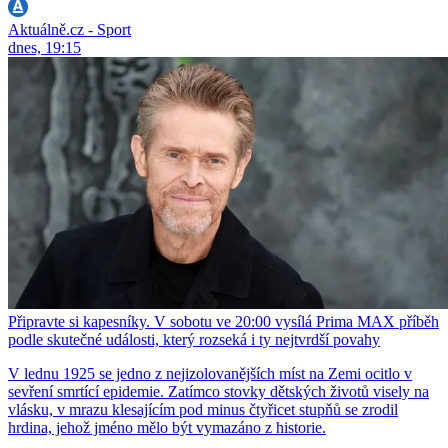
Aktuálně.cz - Sport
dnes, 19:15
Připravte si kapesníky. V sobotu ve 20:00 vysílá Prima MAX příběh
podle skutečné události, který rozseká i ty nejtvrdší povahy
V lednu 1925 se jedno z nejizolovanějších míst na Zemi ocitlo v
sevření smrtící epidemie. Zatímco stovky dětských životů visely na
vlásku, v mrazu klesajícím pod minus čtyřicet stupňů se zrodil
hrdina, jehož jméno mělo být vymazáno z historie.