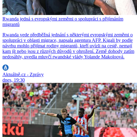
Rwanda jedná s evropskými zeměmi o spolupráci s přijímáním
migrantů
Rwanda vede předběžná jednání s některými evropskými zeměmi o
spolupráci v oblasti migrace, napsala agentura AFP. Kigali by podle
návrhu mohlo přijímat rodiny migrantů, kteří uvízli na cestě, nemají
kam jít nebo jsou z různých důvodů v ohrožení. Země dohody zatím
nedosáhly, uvedla mluvčí rwandské vlády Yolande Makoloová.
Aktuálně.cz - Zprávy
dnes, 19:30