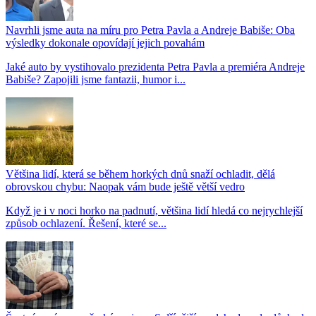
Navrhli jsme auta na míru pro Petra Pavla a Andreje Babiše: Oba
výsledky dokonale opovídají jejich povahám
Jaké auto by vystihovalo prezidenta Petra Pavla a premiéra Andreje
Babiše? Zapojili jsme fantazii, humor i...
Většina lidí, která se během horkých dnů snaží ochladit, dělá
obrovskou chybu: Naopak vám bude ještě větší vedro
Když je i v noci horko na padnutí, většina lidí hledá co nejrychlejší
způsob ochlazení. Řešení, které se...