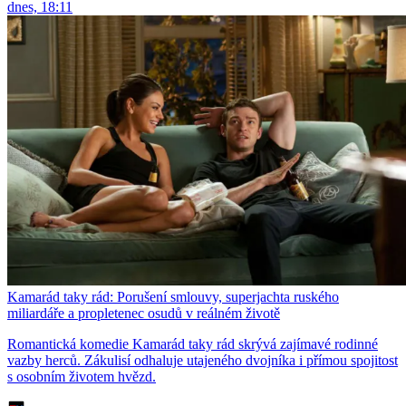
dnes, 18:11
Kamarád taky rád: Porušení smlouvy, superjachta ruského
miliardáře a propletenec osudů v reálném životě
Romantická komedie Kamarád taky rád skrývá zajímavé rodinné
vazby herců. Zákulisí odhaluje utajeného dvojníka i přímou spojitost
s osobním životem hvězd.