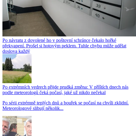
Po návratu z dovolené ho v poštovní schránce čekalo hořké
překvapení. Prošel si hotovým peklem. Tuhle chybu může udělat
doslova každý
Po extrémních vedrech přijde prudká změna: V příštích dnech nás
podle meteorologů čeká počasí, jaké už nikdo nečekal
Po sérii extrémně teplých dnů a bouřek se počasí na chvíli zklidní.
Meteorologové slibují několik...