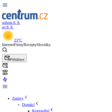
sobota 8. 8.
so 8. 8.
23°C
Internet
Firmy
Recepty
Slovníky
Přihlášení
Zprávy
Domácí
Regionální