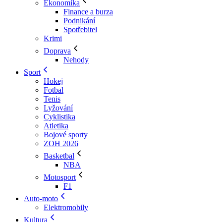
Ekonomika
Finance a burza
Podnikání
Spotřebitel
Krimi
Doprava
Nehody
Sport
Hokej
Fotbal
Tenis
Lyžování
Cyklistika
Atletika
Bojové sporty
ZOH 2026
Basketbal
NBA
Motosport
F1
Auto-moto
Elektromobily
Kultura