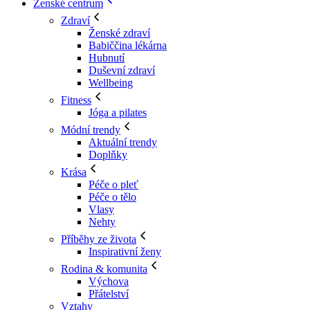
Ženské centrum
Zdraví
Ženské zdraví
Babiččina lékárna
Hubnutí
Duševní zdraví
Wellbeing
Fitness
Jóga a pilates
Módní trendy
Aktuální trendy
Doplňky
Krása
Péče o pleť
Péče o tělo
Vlasy
Nehty
Příběhy ze života
Inspirativní ženy
Rodina & komunita
Výchova
Přátelství
Vztahy