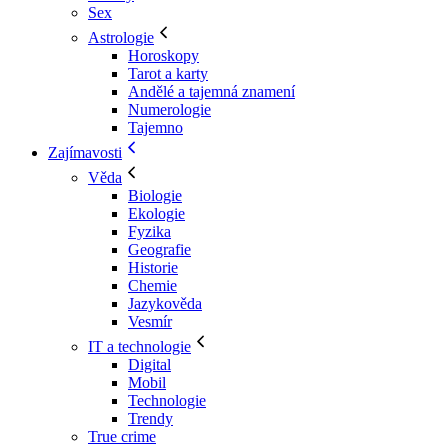
Sex
Astrologie
Horoskopy
Tarot a karty
Andělé a tajemná znamení
Numerologie
Tajemno
Zajímavosti
Věda
Biologie
Ekologie
Fyzika
Geografie
Historie
Chemie
Jazykověda
Vesmír
IT a technologie
Digital
Mobil
Technologie
Trendy
True crime