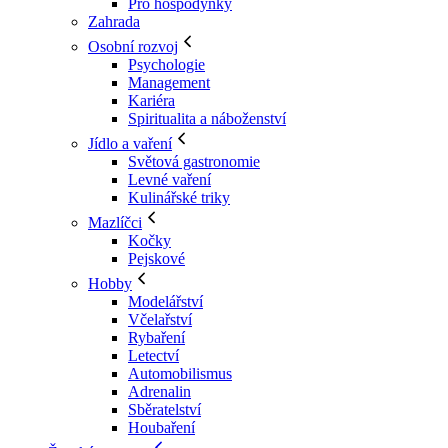
Pro hospodyňky
Zahrada
Osobní rozvoj
Psychologie
Management
Kariéra
Spiritualita a náboženství
Jídlo a vaření
Světová gastronomie
Levné vaření
Kulinářské triky
Mazlíčci
Kočky
Pejskové
Hobby
Modelářství
Včelařství
Rybaření
Letectví
Automobilismus
Adrenalin
Sběratelství
Houbaření