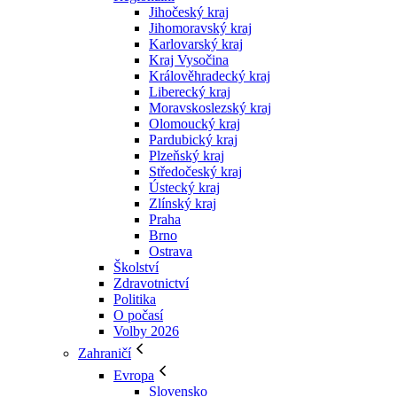
Jihočeský kraj
Jihomoravský kraj
Karlovarský kraj
Kraj Vysočina
Králověhradecký kraj
Liberecký kraj
Moravskoslezský kraj
Olomoucký kraj
Pardubický kraj
Plzeňský kraj
Středočeský kraj
Ústecký kraj
Zlínský kraj
Praha
Brno
Ostrava
Školství
Zdravotnictví
Politika
O počasí
Volby 2026
Zahraničí
Evropa
Slovensko