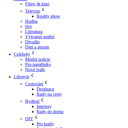
Filmy & kino
Televize
Reality show
Hudba
Hry
Literatura
Výtvarné umění
Divadlo
Digi a stream
Celebrity
Módní policie
Pro pamětníky
Nové tváře
Lifestyle
Cestování
Destinace
Rady na cesty
Bydlení
Interiery
Rady do domu
DIY
Pro kutily