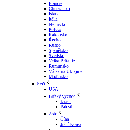
Francie
Chorvatsko
Island
Itálie
Německo
Polsko
Rakousko
Řecko
Rusko
Španělsko
Švédsko
Velká Británie
Rumunsko
Válka na Ukrajině
Maďarsko
Svět
USA
Blízký východ
Izrael
Palestina
Asie
Čína
Jižní Korea