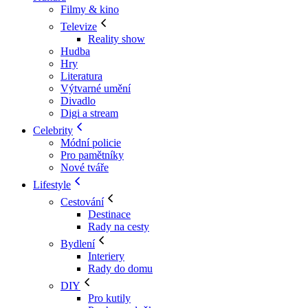
Filmy & kino
Televize
Reality show
Hudba
Hry
Literatura
Výtvarné umění
Divadlo
Digi a stream
Celebrity
Módní policie
Pro pamětníky
Nové tváře
Lifestyle
Cestování
Destinace
Rady na cesty
Bydlení
Interiery
Rady do domu
DIY
Pro kutily