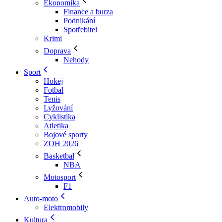
Ekonomika
Finance a burza
Podnikání
Spotřebitel
Krimi
Doprava
Nehody
Sport
Hokej
Fotbal
Tenis
Lyžování
Cyklistika
Atletika
Bojové sporty
ZOH 2026
Basketbal
NBA
Motosport
F1
Auto-moto
Elektromobily
Kultura