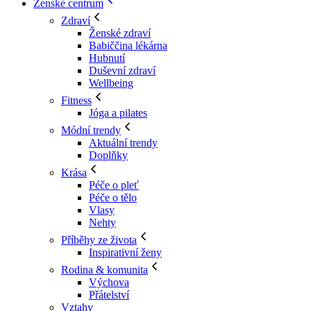
Ženské centrum
Zdraví
Ženské zdraví
Babiččina lékárna
Hubnutí
Duševní zdraví
Wellbeing
Fitness
Jóga a pilates
Módní trendy
Aktuální trendy
Doplňky
Krása
Péče o pleť
Péče o tělo
Vlasy
Nehty
Příběhy ze života
Inspirativní ženy
Rodina & komunita
Výchova
Přátelství
Vztahy