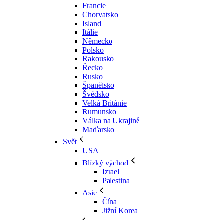
Francie
Chorvatsko
Island
Itálie
Německo
Polsko
Rakousko
Řecko
Rusko
Španělsko
Švédsko
Velká Británie
Rumunsko
Válka na Ukrajině
Maďarsko
Svět
USA
Blízký východ
Izrael
Palestina
Asie
Čína
Jižní Korea