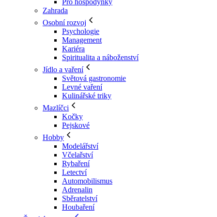
Pro hospodyňky
Zahrada
Osobní rozvoj
Psychologie
Management
Kariéra
Spiritualita a náboženství
Jídlo a vaření
Světová gastronomie
Levné vaření
Kulinářské triky
Mazlíčci
Kočky
Pejskové
Hobby
Modelářství
Včelařství
Rybaření
Letectví
Automobilismus
Adrenalin
Sběratelství
Houbaření