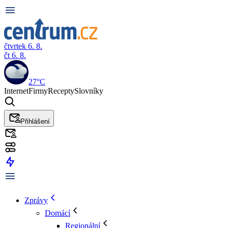
čtvrtek 6. 8.
čt 6. 8.
27°C
Internet
Firmy
Recepty
Slovníky
Přihlášení
Zprávy
Domácí
Regionální