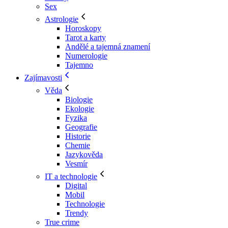
Sex
Astrologie
Horoskopy
Tarot a karty
Andělé a tajemná znamení
Numerologie
Tajemno
Zajímavosti
Věda
Biologie
Ekologie
Fyzika
Geografie
Historie
Chemie
Jazykověda
Vesmír
IT a technologie
Digital
Mobil
Technologie
Trendy
True crime