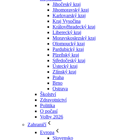
Jihočeský kraj
Jihomoravský kraj
Karlovarský kraj
Kraj Vysočina
Králověhradecký kraj
Liberecký kraj
Moravskoslezský kraj
Olomoucký kraj
Pardubický kraj
Plzeňský kraj
Středočeský kraj
Ústecký kraj
Zlínský kraj
Praha
Brno
Ostrava
Školství
Zdravotnictví
Politika
O počasí
Volby 2026
Zahraničí
Evropa
Slovensko