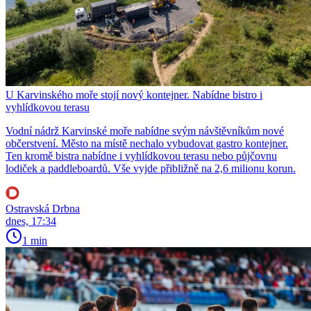
U Karvinského moře stojí nový kontejner. Nabídne bistro i
vyhlídkovou terasu
Vodní nádrž Karvinské moře nabídne svým návštěvníkům nové
občerstvení. Město na místě nechalo vybudovat gastro kontejner.
Ten kromě bistra nabídne i vyhlídkovou terasu nebo půjčovnu
lodiček a paddleboardů. Vše vyjde přibližně na 2,6 milionu korun.
Ostravská Drbna
dnes, 17:34
1 min