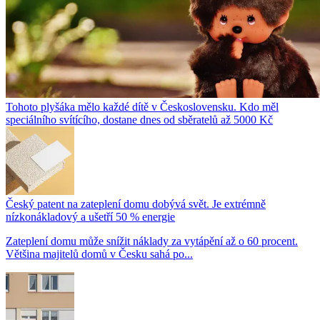
Tohoto plyšáka mělo každé dítě v Československu. Kdo měl
speciálního svítícího, dostane dnes od sběratelů až 5000 Kč
Český patent na zateplení domu dobývá svět. Je extrémně
nízkonákladový a ušetří 50 % energie
Zateplení domu může snížit náklady za vytápění až o 60 procent.
Většina majitelů domů v Česku sahá po...