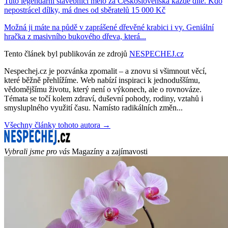
Tuto legendární stavebnici mělo za Československa každé dítě. Kdo
nepostrácel dílky, má dnes od sběratelů 15 000 Kč
Možná ji máte na půdě v zaprášené dřevěné krabici i vy. Geniální
hračka z masivního bukového dřeva, která...
Tento článek byl publikován ze zdrojů
NESPECHEJ.cz
Nespechej.cz je pozvánka zpomalit – a znovu si všimnout věcí,
které běžně přehlížíme. Web nabízí inspiraci k jednoduššímu,
vědomějšímu životu, který není o výkonech, ale o rovnováze.
Témata se točí kolem zdraví, duševní pohody, rodiny, vztahů i
smysluplného využití času. Namísto radikálních změn...
Všechny články tohoto autora →
Vybrali jsme pro vás
Magazíny a zajímavosti