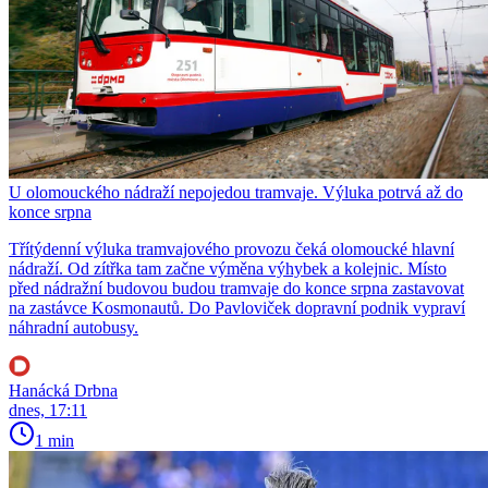
U olomouckého nádraží nepojedou tramvaje. Výluka potrvá až do
konce srpna
Třítýdenní výluka tramvajového provozu čeká olomoucké hlavní
nádraží. Od zítřka tam začne výměna výhybek a kolejnic. Místo
před nádražní budovou budou tramvaje do konce srpna zastavovat
na zastávce Kosmonautů. Do Pavloviček dopravní podnik vypraví
náhradní autobusy.
Hanácká Drbna
dnes, 17:11
1 min