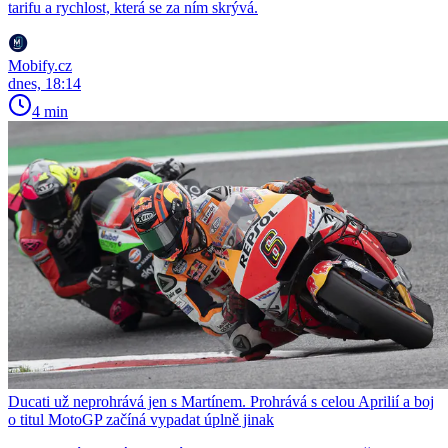
tarifu a rychlost, která se za ním skrývá.
Mobify.cz
dnes, 18:14
4 min
Ducati už neprohrává jen s Martínem. Prohrává s celou Aprilií a boj
o titul MotoGP začíná vypadat úplně jinak