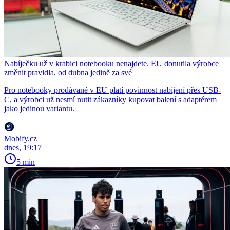
Nabíječku už v krabici notebooku nenajdete. EU donutila výrobce
změnit pravidla, od dubna jedině za své
Pro notebooky prodávané v EU platí povinnost nabíjení přes USB-
C, a výrobci už nesmí nutit zákazníky kupovat balení s adaptérem
jako jedinou variantu.
Mobify.cz
dnes, 19:17
5 min