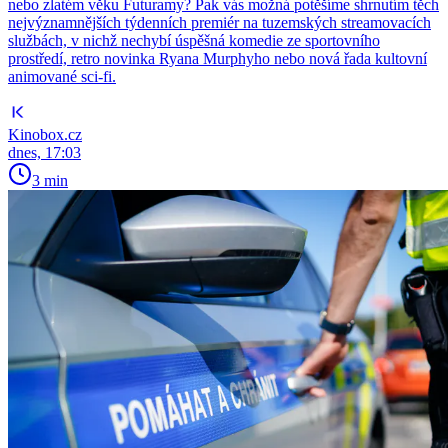
nebo zlatém věku Futuramy? Pak vás možná potěšíme shrnutím těch
nejvýznamnějších týdenních premiér na tuzemských streamovacích
službách, v nichž nechybí úspěšná komedie ze sportovního
prostředí, retro novinka Ryana Murphyho nebo nová řada kultovní
animované sci-fi.
Kinobox.cz
dnes, 17:03
3 min