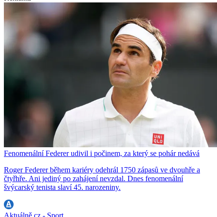
Fenomenální Federer udivil i počinem, za který se pohár nedává
Roger Federer během kariéry odehrál 1750 zápasů ve dvouhře a
čtyřhře. Ani jediný po zahájení nevzdal. Dnes fenomenální
švýcarský tenista slaví 45. narozeniny.
Aktuálně.cz - Sport