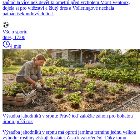
zaútočila více než devět kilometrů před vrcholem Mont Ventoux,
dojela si pro vítězství a žlutý dres a Volleringové nechala
patnáctisekundový deficit.
Vše o sportu
dnes, 17:06
4 min
Výsadba jahodníků v srpnu: Právě teď založíte záhon pro bohatou
úrodu příští rok
Výsadba jahodníků v srpnu má oproti jarnímu termínu jednu velkou
výhodu: rostliny získají dostatek času k zakořenění. Díky tomu