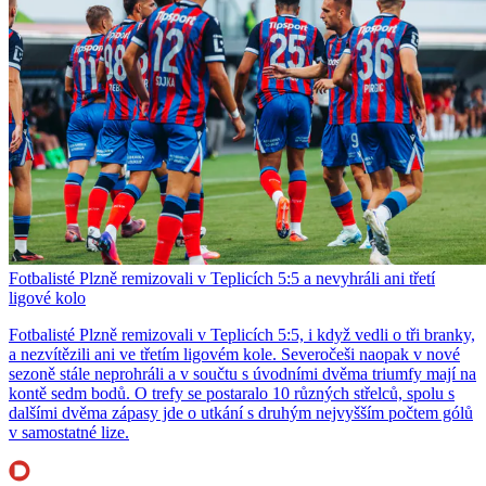
Fotbalisté Plzně remizovali v Teplicích 5:5 a nevyhráli ani třetí
ligové kolo
Fotbalisté Plzně remizovali v Teplicích 5:5, i když vedli o tři branky,
a nezvítězili ani ve třetím ligovém kole. Severočeši naopak v nové
sezoně stále neprohráli a v součtu s úvodními dvěma triumfy mají na
kontě sedm bodů. O trefy se postaralo 10 různých střelců, spolu s
dalšími dvěma zápasy jde o utkání s druhým nejvyšším počtem gólů
v samostatné lize.