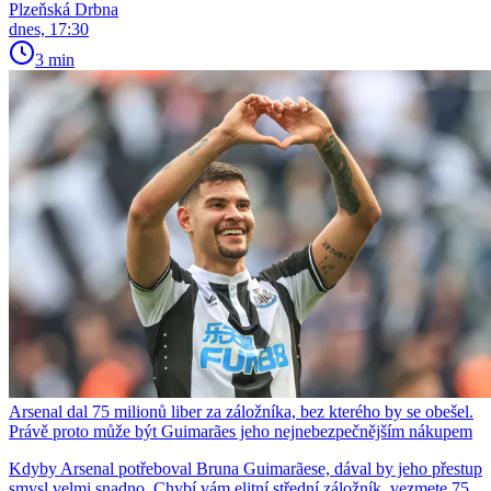
Plzeňská Drbna
dnes, 17:30
3 min
Arsenal dal 75 milionů liber za záložníka, bez kterého by se obešel.
Právě proto může být Guimarães jeho nejnebezpečnějším nákupem
Kdyby Arsenal potřeboval Bruna Guimarãese, dával by jeho přestup
smysl velmi snadno. Chybí vám elitní střední záložník, vezmete 75