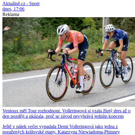
Aktuálně.cz - Sport
dnes, 17:06
Reklama
Ventoux měl Tour rozhodnout. Volleringová si vzala žlutý dres až o
den později a ukázala, proč se závod nevyhrává jedním kopcem
Ještě v pátek večer vypadala Demi Volleringová jako jedna z
poražených královské etapy. Katarzyna Niewiadoma-Phinney