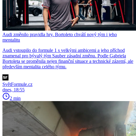
Audi změnilo pravidla hry. Bortoleto chválí nový tým i jeho
mentalitu
Audi vstoupilo do formule 1 s velkými ambicemi a jeho příchod
znamenal pro bývalý tým Sauber zásadní změnu. Podle Gabriela
Bortoleta se proměnila nejen finanční situace a technické zázemí, ale
především mentalita celého týmu.
SvětFormule.cz
dnes, 18:55
2 min