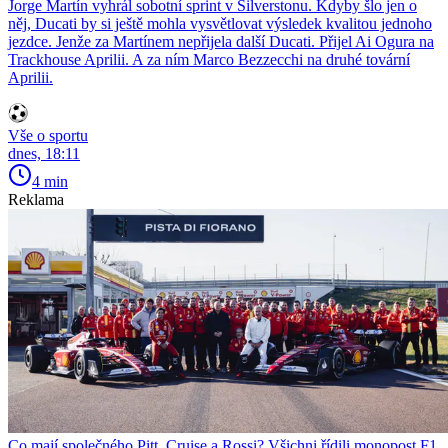
Jorge Martín vyhrál sobotní sprint v Silverstonu. Kdyby šlo jen o
něj, Ducati by si ještě mohla vysvětlovat výsledek kvalitou jednoho
jezdce. Jenže za Martínem nepřijela další Ducati. Přijel Ai Ogura na
Trackhouse Aprilii. A za ním Marco Bezzecchi na druhé tovární
Aprilii.
Vše o sportu
dnes, 18:11
4 min
Reklama
Co mají společného Pitt, Cruise a Rossi? Všichni řídili monopost F1