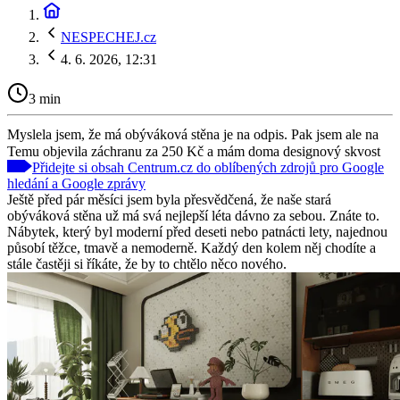
NESPECHEJ.cz
4. 6. 2026, 12:31
3 min
Myslela jsem, že má obýváková stěna je na odpis. Pak jsem ale na
Temu objevila záchranu za 250 Kč a mám doma designový skvost
Přidejte si obsah Centrum.cz do oblíbených zdrojů pro Google
hledání a Google zprávy
Ještě před pár měsíci jsem byla přesvědčená, že naše stará
obýváková stěna už má svá nejlepší léta dávno za sebou. Znáte to.
Nábytek, který byl moderní před deseti nebo patnácti lety, najednou
působí těžce, tmavě a nemoderně. Každý den kolem něj chodíte a
stále častěji si říkáte, že by to chtělo něco nového.