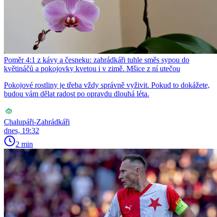
Poměr 4:1 z kávy a česneku: zahrádkáři tuhle směs sypou do
květináčů a pokojovky kvetou i v zimě. Mšice z ní utečou
Pokojové rostliny je třeba vždy správně vyživit. Pokud to dokážete,
budou vám dělat radost po opravdu dlouhá léta.
Chalupáři-Zahrádkáři
dnes, 19:32
2 min