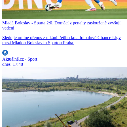
Mladá Boleslav - Sparta 2:0. Domácí z penalty zaslouženě zvyšují
vedení
Sledujte online přenos z utkání třetího kola fotbalové Chance Ligy
mezi Mladou Boleslaví a Spartou Praha.
Aktuálně.cz - Sport
dnes, 17:48