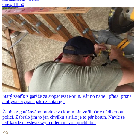
dnes, 18:50
Starý žebřík z garáže za stopadesát korun. Pár ho natřel, přidal prkna
a obývák vypadá jako z katalogu
Žebřík z garážového prodeje za korun přetvořil pár v nádhernou
polici. Zabralo jim to jen chvilku a stálo je to pár korun. Navíc se
teď každé návštěvě svým dílem můžou pochlubit.