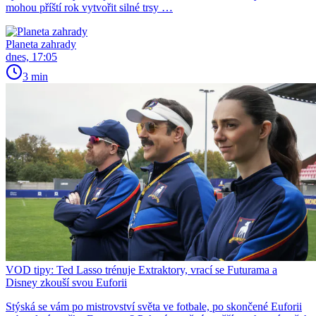
mohou příští rok vytvořit silné trsy …
Planeta zahrady
dnes, 17:05
3 min
VOD tipy: Ted Lasso trénuje Extraktory, vrací se Futurama a
Disney zkouší svou Euforii
Stýská se vám po mistrovství světa ve fotbale, po skončené Euforii