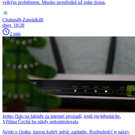
velkým problémem. Mnoho prostředků už máte doma.
Chalupáři-Zahrádkáři
dnes, 18:28
2 min
Jedno číslo na faktuře za internet prozradí, jestli (ne)přeplácíte.
Většina Čechů ho nikdy nekontrolovala
Nejde o částku, kterou každý měsíc zaplatíte. Rozhodující je název