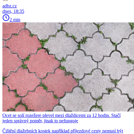
adbz.cz
dnes, 18:35
2 min
Ocet se solí rozežere plevel mezi dlaždicemi za 12 hodin. Stačí
jeden správný poměr, jinak to nefunguje
Čištění dlažebních kostek například příjezdové cesty nemusí být