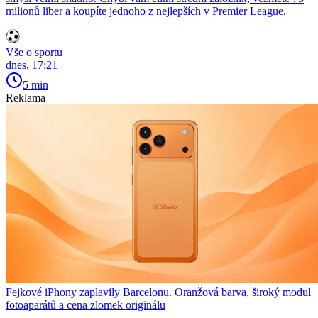
milionů liber a koupíte jednoho z nejlepších v Premier League.
Vše o sportu
dnes, 17:21
5 min
Reklama
Fejkové iPhony zaplavily Barcelonu. Oranžová barva, široký modul
fotoaparátů a cena zlomek originálu