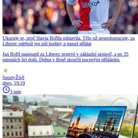
Ukazuje se, proč Slavia Bořila odstavila. Tělo už nespolupracuje, za
Liberec odehrál jen půl hodiny a musel střídat
Jan Bořil nastoupil za Liberec poprvé v základní sestavě, a po 35
minutách šel dolů. Debut v Brně skončil nuceným střídáním.
SportyŽivě
dnes, 19:19
3 min