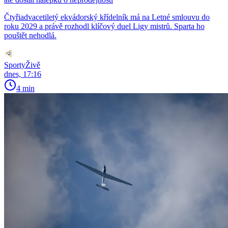
Čtyřiadvacetiletý ekvádorský křídelník má na Letné smlouvu do
roku 2029 a právě rozhodl klíčový duel Ligy mistrů. Sparta ho
pouštět nehodlá.
SportyŽivě
dnes, 17:16
4 min