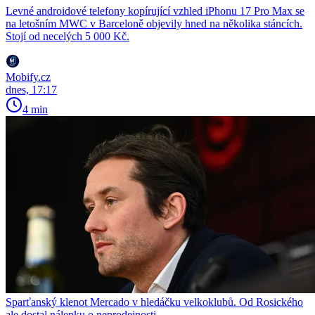
Levné androidové telefony kopírující vzhled iPhonu 17 Pro Max se
na letošním MWC v Barceloně objevily hned na několika stáncích.
Stojí od necelých 5 000 Kč.
Mobify.cz
dnes, 17:17
4 min
Sparťanský klenot Mercado v hledáčku velkoklubů. Od Rosického
ale dostal nálepku o neprodejnosti