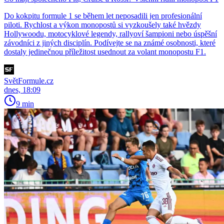
Do kokpitu formule 1 se během let neposadili jen profesionální
piloti. Rychlost a výkon monopostů si vyzkoušely také hvězdy
Hollywoodu, motocyklové legendy, rallyoví šampioni nebo úspěšní
závodníci z jiných disciplín. Podívejte se na známé osobnosti, které
dostaly jedinečnou příležitost usednout za volant monopostu F1.
SvětFormule.cz
dnes, 18:09
9 min