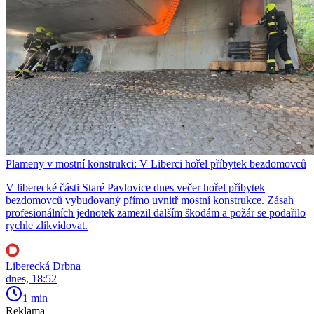
Plameny v mostní konstrukci: V Liberci hořel příbytek bezdomovců
V liberecké části Staré Pavlovice dnes večer hořel příbytek
bezdomovců vybudovaný přímo uvnitř mostní konstrukce. Zásah
profesionálních jednotek zamezil dalším škodám a požár se podařilo
rychle zlikvidovat.
Liberecká Drbna
dnes, 18:52
1 min
Reklama