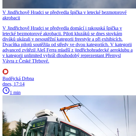
V Jindřichově Hradci se předvedla špička v letecké bezmotorové
akrobacii
V Jindřichově Hradci se předvedla domácí i rakouská špička v
letecké bezmotorové akrobacii. Piloti kluzáků se dnes stovkám
diváků ukázali v nesoutěžní kategorii freestyle a při exhibicích.
Dvacítka pilotů soutěžila od středy ve dvou kategoriích. V kategorii
advanced zvítězil Aleš Ferra mladší z jindřichohradecké aeroklubu a
v kategorii unlimited vyhrál dlouhodobý reprezentant Přemysl
Vávra z České Třebové.
Budějcká Drbna
dnes, 17:14
1 min