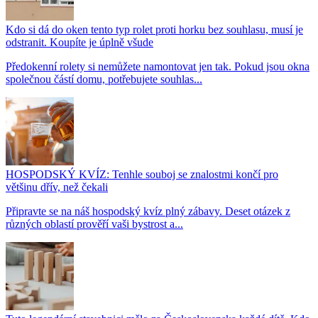
Kdo si dá do oken tento typ rolet proti horku bez souhlasu, musí je
odstranit. Koupíte je úplně všude
Předokenní rolety si nemůžete namontovat jen tak. Pokud jsou okna
společnou částí domu, potřebujete souhlas...
HOSPODSKÝ KVÍZ: Tenhle souboj se znalostmi končí pro
většinu dřív, než čekali
Připravte se na náš hospodský kvíz plný zábavy. Deset otázek z
různých oblastí prověří vaši bystrost a...