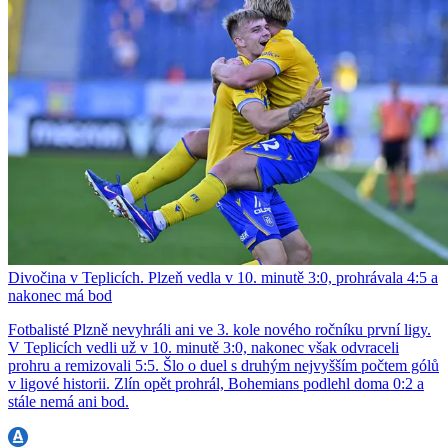
Divočina v Teplicích. Plzeň vedla v 10. minutě 3:0, prohrávala 4:5 a
nakonec má bod
Fotbalisté Plzně nevyhráli ani ve 3. kole nového ročníku první ligy.
V Teplicích vedli už v 10. minutě 3:0, nakonec však odvraceli
prohru a remizovali 5:5. Šlo o duel s druhým nejvyšším počtem gólů
v ligové historii. Zlín opět prohrál, Bohemians podlehl doma 0:2 a
stále nemá ani bod.