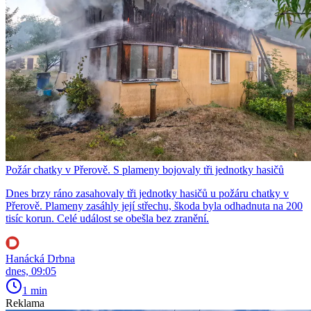
Požár chatky v Přerově. S plameny bojovaly tři jednotky hasičů
Dnes brzy ráno zasahovaly tři jednotky hasičů u požáru chatky v
Přerově. Plameny zasáhly její střechu, škoda byla odhadnuta na 200
tisíc korun. Celé událost se obešla bez zranění.
Hanácká Drbna
dnes, 09:05
1 min
Reklama