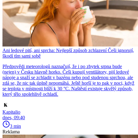
Ani ledové pití, ani sprcha: Nejlepší způsob zchlazení Češi ignorují,
škodí tím sami sobě
Předpovědi meteorologů naznačují, že i po zbytek srpna bude
(nejen) v Česku hlavně horko. Češi kupují ventilátory, pijí ledové
nápoje a snaží se zchladit v bazénu nebo pod studenou sprchou, ale
zdá se, že nic tak úplně nepomáhá. Ještě horší je to pak v noci, když
se teplota v místnosti blíží k 30 °C. Naštěstí existuje skvělý způsob,
který tělo spolehlivě ochladí.
Kapitalio
dnes, 09:40
3 min
Reklama