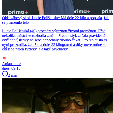
Obří váhový skok Lucie Polišenské: Má dole 22 kilo a popsala, jak
se jí změnilo tělo
Lucie Polišenská (40) prochází výraznou životní proměnou. Před
několika měsíci se rozhodla změnit životní styl, začala pravidelně
cvičit a výsledky na sebe nenechaly dlouho čekat. Pro Aplausin.cz
nyní prozradila, že už má dole 22 kilogramů a díky nové rutině se
cítí lépe nejen fyzicky, ale také psychicky.
Aplausin.cz
dnes, 09:13
2 min