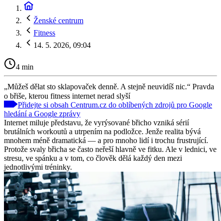
Ženské centrum
Fitness
14. 5. 2026, 09:04
4 min
„Můžeš dělat sto sklapovaček denně. A stejně neuvidíš nic.“ Pravda
o břiše, kterou fitness internet nerad slyší
Přidejte si obsah Centrum.cz do oblíbených zdrojů pro Google
hledání a Google zprávy
Internet miluje představu, že vyrýsované břicho vzniká sérií
brutálních workoutů a utrpením na podložce. Jenže realita bývá
mnohem méně dramatická — a pro mnoho lidí i trochu frustrující.
Protože svaly břicha se často neřeší hlavně ve fitku. Ale v lednici, ve
stresu, ve spánku a v tom, co člověk dělá každý den mezi
jednotlivými tréninky.