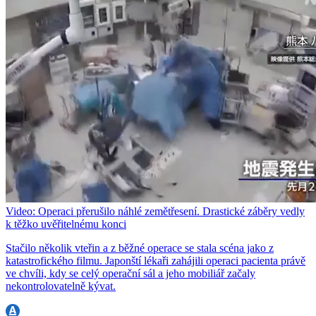
Video: Operaci přerušilo náhlé zemětřesení. Drastické záběry vedly
k těžko uvěřitelnému konci
Stačilo několik vteřin a z běžné operace se stala scéna jako z
katastrofického filmu. Japonští lékaři zahájili operaci pacienta právě
ve chvíli, kdy se celý operační sál a jeho mobiliář začaly
nekontrolovatelně kývat.