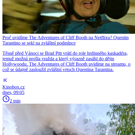
Proč uvidíme The Adventures of Cliff Booth na Netflixu? Quentin
Tarantino se sekl na zvláštní podmínce
Těsně před Vánoci se Brad Pitt vrátí do role hrdinného kaskadéra,
jemuž možná prošla vražda a který výrazně zasáhl do dějin
Hollywoodu. The Adventures of Cliff Booth uvidíme na streamu, o
což se údajně zasloužil zvláštní vrtoch Quentina Tarantina.
Kinobox.cz
dnes, 09:05
2 min