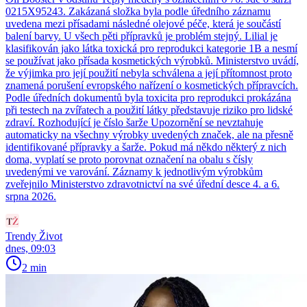
0215X95243. Zakázaná složka byla podle úředního záznamu
uvedena mezi přísadami následné olejové péče, která je součástí
balení barvy. U všech pěti přípravků je problém stejný. Lilial je
klasifikován jako látka toxická pro reprodukci kategorie 1B a nesmí
se používat jako přísada kosmetických výrobků. Ministerstvo uvádí,
že výjimka pro její použití nebyla schválena a její přítomnost proto
znamená porušení evropského nařízení o kosmetických přípravcích.
Podle úředních dokumentů byla toxicita pro reprodukci prokázána
při testech na zvířatech a použití látky představuje riziko pro lidské
zdraví. Rozhodující je číslo šarže Upozornění se nevztahuje
automaticky na všechny výrobky uvedených značek, ale na přesně
identifikované přípravky a šarže. Pokud má někdo některý z nich
doma, vyplatí se proto porovnat označení na obalu s čísly
uvedenými ve varování. Záznamy k jednotlivým výrobkům
zveřejnilo Ministerstvo zdravotnictví na své úřední desce 4. a 6.
srpna 2026.
Trendy Život
dnes, 09:03
2 min