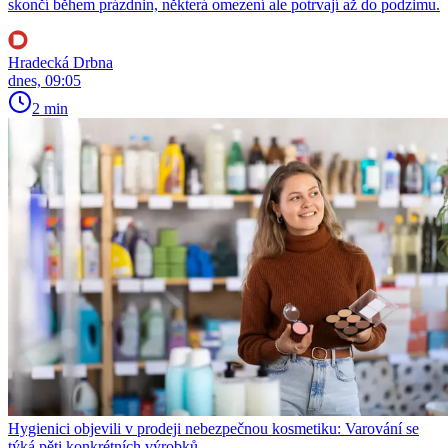
skončí během prázdnin, některá omezení ale potrvají až do podzimu.
Hradecká Drbna
dnes, 09:05
2 min
Hygienici objevili v prodeji nebezpečnou kosmetiku: Varování se
týká pěti konkrétních výrobků