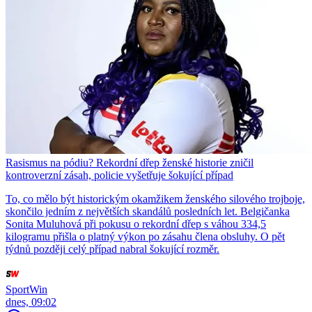
Rasismus na pódiu? Rekordní dřep ženské historie zničil
kontroverzní zásah, policie vyšetřuje šokující případ
To, co mělo být historickým okamžikem ženského silového trojboje,
skončilo jedním z největších skandálů posledních let. Belgičanka
Sonita Muluhová při pokusu o rekordní dřep s váhou 334,5
kilogramu přišla o platný výkon po zásahu člena obsluhy. O pět
týdnů později celý případ nabral šokující rozměr.
SportWin
dnes, 09:02