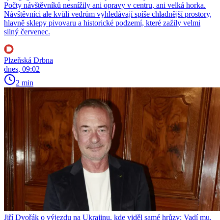
Počty návštěvníků nesnížily ani opravy v centru, ani velká horka.
Návštěvníci ale kvůli vedrům vyhledávají spíše chladnější prostory,
hlavně sklepy pivovaru a historické podzemí, které zažily velmi
silný červenec.
Plzeňská Drbna
dnes, 09:02
2 min
Jiří Dvořák o výjezdu na Ukrajinu, kde viděl samé hrůzy: Vadí mu,