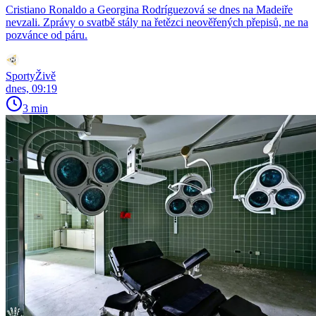
Cristiano Ronaldo a Georgina Rodríguezová se dnes na Madeiře
nevzali. Zprávy o svatbě stály na řetězci neověřených přepisů, ne na
pozvánce od páru.
SportyŽivě
dnes, 09:19
3 min