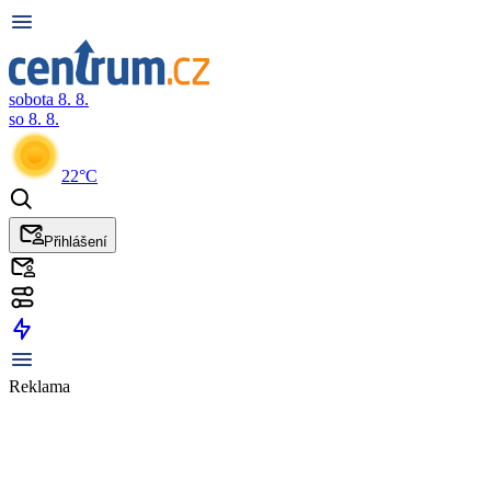
sobota 8. 8.
so 8. 8.
22°C
Přihlášení
Reklama