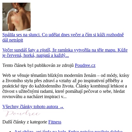
Spálila ses na slunci. Co udělat dnes večer a čím si kůži rozhodně
dál netrápit
Večer sundáš šaty a zjistíš, že ramínka vytvořila na těle mapu. Kůže
je červená, horká, napjatá a každý...
Tento článek byl publikován ze zdrojů
Poudree.cz
Web se věnuje tématům blízkým moderním ženám – od módy, krásy
a životního stylu přes zdraví a vztahy až po inspirativní příběhy a
praktické tipy do každodenního života. Články kombinují lehkost a
čtivost s užitečnými radami, které pomáhají pečovat o sebe, hledat
rovnováhu a nacházet inspiraci v...
Všechny články tohoto autora →
Další články z kategorie
Fitness
Ani chůze, ani jízda na kole. Srdce nejvíce posiluje daleko