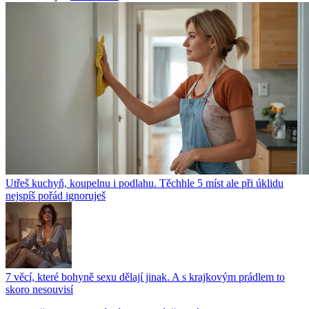
Utřeš kuchyň, koupelnu i podlahu. Těchhle 5 míst ale při úklidu
nejspíš pořád ignoruješ
7 věcí, které bohyně sexu dělají jinak. A s krajkovým prádlem to
skoro nesouvisí