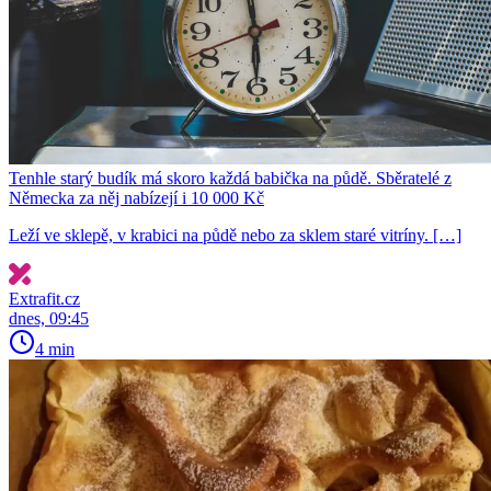
Tenhle starý budík má skoro každá babička na půdě. Sběratelé z
Německa za něj nabízejí i 10 000 Kč
Leží ve sklepě, v krabici na půdě nebo za sklem staré vitríny. […]
Extrafit.cz
dnes, 09:45
4 min