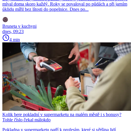
míval doma skoro každý. Roky se povaloval po půdách a při jarním
úklidu mířil bez lítosti do popelnice. Dnes po...
Bruneta v kuchyni
dnes, 09:23
4 min
Kolik bere pokladní v supermarketu na malém městě i s bonusy?
Tohle číslo čekal málokdo
Pokladna v supermarketu patří k profesím, které si většina lidí