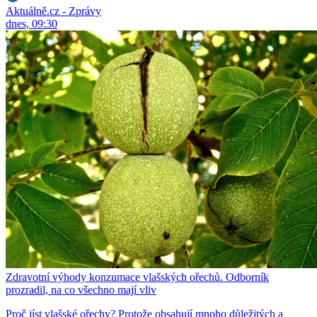
Aktuálně.cz - Zprávy
dnes, 09:30
Zdravotní výhody konzumace vlašských ořechů. Odborník
prozradil, na co všechno mají vliv
Proč jíst vlašské ořechy? Protože obsahují mnoho důležitých a