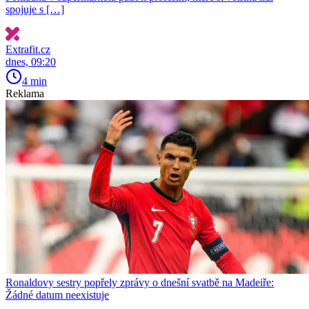
spojuje s […]
Extrafit.cz
dnes, 09:20
4 min
Reklama
Ronaldovy sestry popřely zprávy o dnešní svatbě na Madeiře:
Žádné datum neexistuje