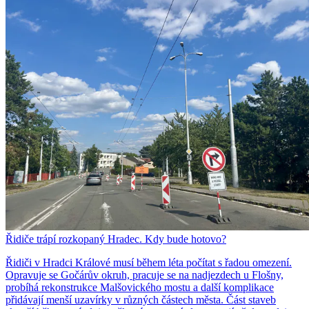
Řidiče trápí rozkopaný Hradec. Kdy bude hotovo?
Řidiči v Hradci Králové musí během léta počítat s řadou omezení.
Opravuje se Gočárův okruh, pracuje se na nadjezdech u Flošny,
probíhá rekonstrukce Malšovického mostu a další komplikace
přidávají menší uzavírky v různých částech města. Část staveb