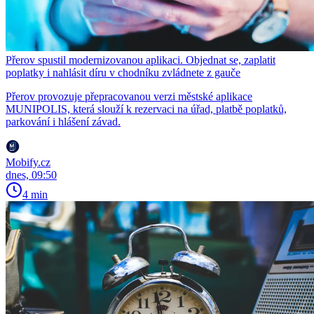
Přerov spustil modernizovanou aplikaci. Objednat se, zaplatit
poplatky i nahlásit díru v chodníku zvládnete z gauče
Přerov provozuje přepracovanou verzi městské aplikace
MUNIPOLIS, která slouží k rezervaci na úřad, platbě poplatků,
parkování i hlášení závad.
Mobify.cz
dnes, 09:50
4 min