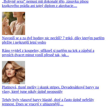
„Bohyně sexu“ nemusí mít dokonalé tělo, zásuvku plnou
krajkového prádla ani tajný diplom z akrobacie....
Navoníš se a za dvě hodiny nic necítíš? 7 triků, díky kterým parfém
přežije i nejkrutjší letní vedro
Ráno vyjdeš z koupelny, stříkneš si parfém na krk a zápěstí a
prvních dvacet minut voníš přesně tak, jak...
Platinová, tlusté melíry i skunk stripes. Devadesátkové barvy na
vlasy, které jsme nikdy úplně neopustily
Tehdy byly vlasové barvy hlasité, drzé a často úplně neřešily
jemnost. Dnes se vracejí v uhlazenější,...