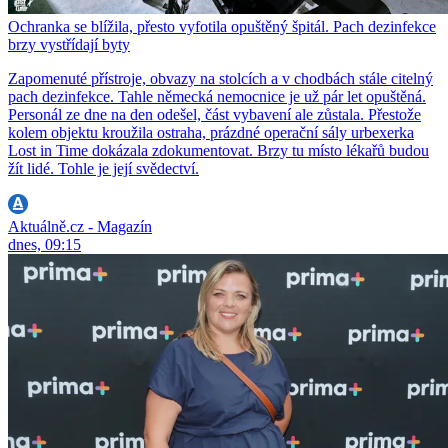
Ochranka se blížila, přesto vyfotila opuštěný špitál. Pach dezinfekce
brzy vystřídají byty
Zapomenuté přístroje, obvazy na stolcích a v chodbách stále citelný
pach dezinfekce. Tahle německá nemocnice je už pár let opuštěná.
Personál ze dne na den odešel, část vybavení ale zůstala. Přestože
kolem objektu kroužila ostraha, prázdné operační sály urbexerka
Lost in Time dokázala zdokumentovat. Brzy tu místo lékařů budou
žít lidé. Tohle je její svědectví.
Aktuálně.cz - Magazín
dnes, 09:15