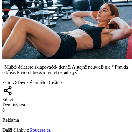
„Můžeš dělat sto sklapovaček denně. A stejně neuvidíš nic.“ Pravda
o břiše, kterou fitness internet nerad slyší
Zdroj
:
Šťavnatý příběh - Čeština
Sdílet
Denní
výzva
0
Reklama
Další články z
Poudree.cz