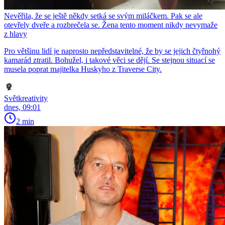
Nevěřila, že se ještě někdy setká se svým miláčkem. Pak se ale
otevřely dveře a rozbrečela se. Žena tento moment nikdy nevymaže
z hlavy
Pro většinu lidí je naprosto nepředstavitelné, že by se jejich čtyřnohý
kamarád ztratil. Bohužel, i takové věci se dějí. Se stejnou situací se
musela poprat majitelka Huskyho z Traverse City.
Světkreativity
dnes, 09:01
2 min