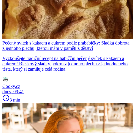
Pečený svítek s kakaem a cukrem podle prababičky: Sladká dobrota
z jednoho plechu, kterou mám v paměti z dětství
Vyzkoušejte tradiční recept na babiččin pečený svítek s kakaem a
cukrem! Bleskový sladký pokrm z jednoho plechu z jednoduchého
těsta, který si zamiluje celá rodina.
Cooky.cz
dnes, 09:41
3 min