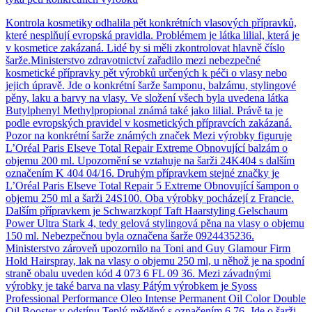
Kontrola kosmetiky odhalila pět konkrétních vlasových přípravků,
které nesplňují evropská pravidla. Problémem je látka lilial, která je
v kosmetice zakázaná. Lidé by si měli zkontrolovat hlavně číslo
šarže.Ministerstvo zdravotnictví zařadilo mezi nebezpečné
kosmetické přípravky pět výrobků určených k péči o vlasy nebo
jejich úpravě. Jde o konkrétní šarže šamponu, balzámu, stylingové
pěny, laku a barvy na vlasy. Ve složení všech byla uvedena látka
Butylphenyl Methylpropional známá také jako lilial. Právě ta je
podle evropských pravidel v kosmetických přípravcích zakázaná.
Pozor na konkrétní šarže známých značek Mezi výrobky figuruje
L’Oréal Paris Elseve Total Repair Extreme Obnovující balzám o
objemu 200 ml. Upozornění se vztahuje na šarži 24K404 s dalším
označením K 404 04/16. Druhým přípravkem stejné značky je
L’Oréal Paris Elseve Total Repair 5 Extreme Obnovující šampon o
objemu 250 ml a šarži 24S100. Oba výrobky pocházejí z Francie.
Dalším přípravkem je Schwarzkopf Taft Haarstyling Gelschaum
Power Ultra Stark 4, tedy gelová stylingová pěna na vlasy o objemu
150 ml. Nebezpečnou byla označena šarže 0924435236.
Ministerstvo zároveň upozornilo na Toni and Guy Glamour Firm
Hold Hairspray, lak na vlasy o objemu 250 ml, u něhož je na spodní
straně obalu uveden kód 4 073 6 FL 09 36. Mezi závadnými
výrobky je také barva na vlasy Pátým výrobkem je Syoss
Professional Performance Oleo Intense Permanent Oil Color Double
Oil Booster v odstínu Teplý měděný s označením 6 76. Jde o šarži