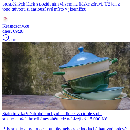
prospěšných látek s pozitivním vlivem na lidské zdraví. Už jen z
toho důvodu si zaslouží své místo v jídelníčku.
Krasnezeny.eu
dnes, 09:28
3 min
Stálo to v každé druhé kuchyni na lince. Za tuhle sadu
smaltovaných hrnců dnes sběratelé nabízejí až 15 000 Kč
Bílý smaltovaný hrnec s puntíky nebo v jednoduché barevné polevě