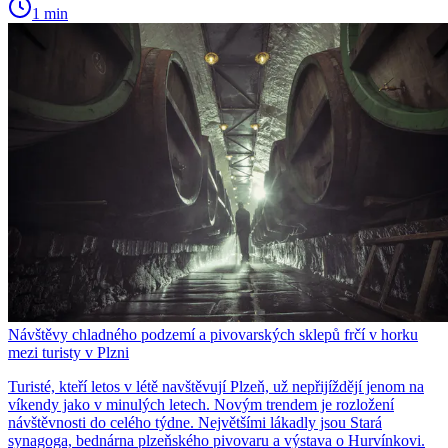
1 min
Návštěvy chladného podzemí a pivovarských sklepů frčí v horku
mezi turisty v Plzni
Turisté, kteří letos v létě navštěvují Plzeň, už nepřijíždějí jenom na
víkendy jako v minulých letech. Novým trendem je rozložení
návštěvnosti do celého týdne. Největšími lákadly jsou Stará
synagoga, bednárna plzeňského pivovaru a výstava o Hurvínkovi.