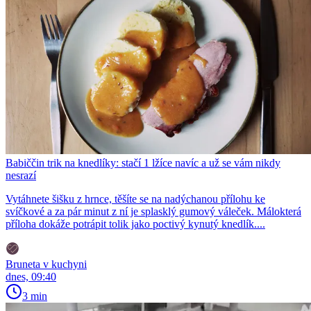
Babiččin trik na knedlíky: stačí 1 lžíce navíc a už se vám nikdy
nesrazí
Vytáhnete šišku z hrnce, těšíte se na nadýchanou přílohu ke
svíčkové a za pár minut z ní je splasklý gumový váleček. Málokterá
příloha dokáže potrápit tolik jako poctivý kynutý knedlík....
Bruneta v kuchyni
dnes, 09:40
3 min