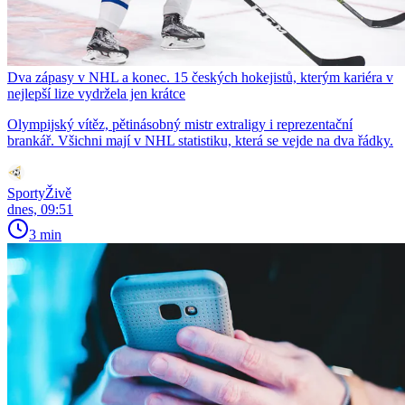
Dva zápasy v NHL a konec. 15 českých hokejistů, kterým kariéra v
nejlepší lize vydržela jen krátce
Olympijský vítěz, pětinásobný mistr extraligy i reprezentační
brankář. Všichni mají v NHL statistiku, která se vejde na dva řádky.
SportyŽivě
dnes, 09:51
3 min