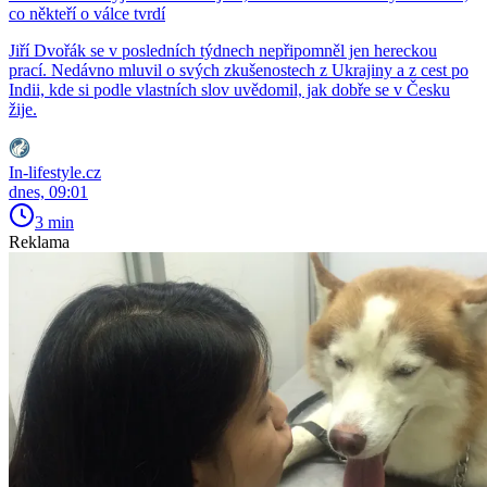
co někteří o válce tvrdí
Jiří Dvořák se v posledních týdnech nepřipomněl jen hereckou
prací. Nedávno mluvil o svých zkušenostech z Ukrajiny a z cest po
Indii, kde si podle vlastních slov uvědomil, jak dobře se v Česku
žije.
In-lifestyle.cz
dnes, 09:01
3 min
Reklama