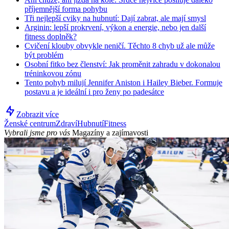
příjemnější forma pohybu
Tři nejlepší cviky na hubnutí: Dají zabrat, ale mají smysl
Arginin: lepší prokrvení, výkon a energie, nebo jen další
fitness doplněk?
Cvičení klouby obvykle neničí. Těchto 8 chyb už ale může
být problém
Osobní fitko bez členství: Jak proměnit zahradu v dokonalou
tréninkovou zónu
Tento pohyb milují Jennifer Aniston i Hailey Bieber. Formuje
postavu a je ideální i pro ženy po padesátce
Zobrazit více
Ženské centrum
Zdraví
Hubnutí
Fitness
Vybrali jsme pro vás
Magazíny a zajímavosti