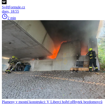
SvětFormule.cz
dnes, 18:55
2 min
Plameny v mostní konstrukci: V Liberci hořel příbytek bezdomovců