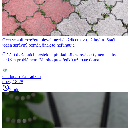
Ocet se solí rozežere plevel mezi dlaždicemi za 12 hodin. Stačí
jeden správný poměr, jinak to nefunguje
Čištění dlažebních kostek například příjezdové cesty nemusí být
velkým problémem. Mnoho prostředků už máte doma.
Chalupáři-Zahrádkáři
dnes, 18:28
2 min