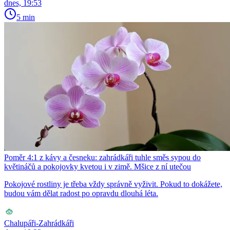
dnes, 19:53
5 min
Poměr 4:1 z kávy a česneku: zahrádkáři tuhle směs sypou do
květináčů a pokojovky kvetou i v zimě. Mšice z ní utečou
Pokojové rostliny je třeba vždy správně vyživit. Pokud to dokážete,
budou vám dělat radost po opravdu dlouhá léta.
Chalupáři-Zahrádkáři