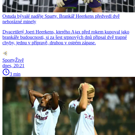
Ostuda bývalé naděje Sparty. Brankář Heerkens předvedl dvě
nehorázné minely
Dvacetiletý Joeri Heerkens, kterého Ajax před rokem kupoval jako
brankáře budoucnosti, si za šest srpnových dnů připsal dvě trapné
chyby, jednu v přípravě, druhou v ostrém zápase.
SportyŽivě
dnes, 20:21
3 min