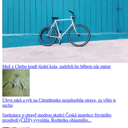
Muž z Chebu kradl jízdní kola, zadrželi ho během pár minut
Úhyn raků a ryb na Chrudimsku nezpůsobila otrava, za vším je
sucho
Spekulace o otravě modrou skalicí Česká inspekce životního
prostředí (ČIŽP) vyvrátila. Ředitelka oblastního...