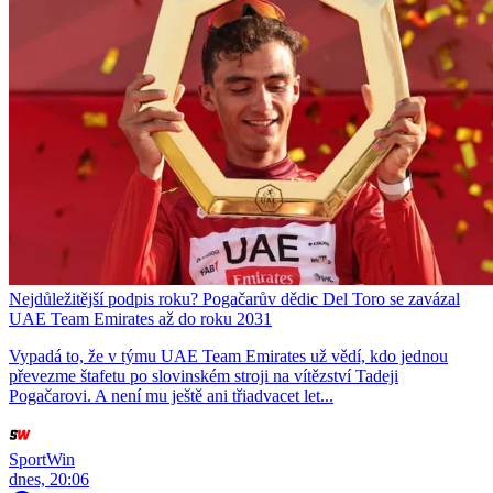
Nejdůležitější podpis roku? Pogačarův dědic Del Toro se zavázal
UAE Team Emirates až do roku 2031
Vypadá to, že v týmu UAE Team Emirates už vědí, kdo jednou
převezme štafetu po slovinském stroji na vítězství Tadeji
Pogačarovi. A není mu ještě ani třiadvacet let...
SportWin
dnes, 20:06