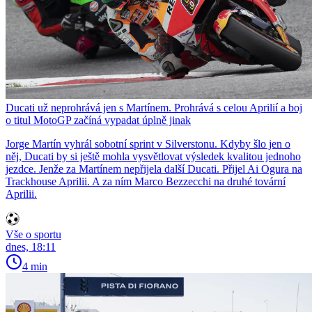
Ducati už neprohrává jen s Martínem. Prohrává s celou Aprilií a boj
o titul MotoGP začíná vypadat úplně jinak
Jorge Martín vyhrál sobotní sprint v Silverstonu. Kdyby šlo jen o
něj, Ducati by si ještě mohla vysvětlovat výsledek kvalitou jednoho
jezdce. Jenže za Martínem nepřijela další Ducati. Přijel Ai Ogura na
Trackhouse Aprilii. A za ním Marco Bezzecchi na druhé tovární
Aprilii.
Vše o sportu
dnes, 18:11
4 min