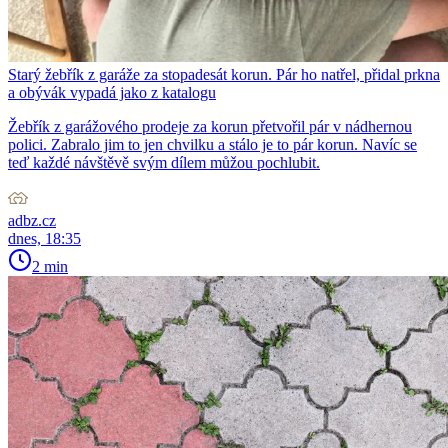
Starý žebřík z garáže za stopadesát korun. Pár ho natřel, přidal prkna
a obývák vypadá jako z katalogu
Žebřík z garážového prodeje za korun přetvořil pár v nádhernou
polici. Zabralo jim to jen chvilku a stálo je to pár korun. Navíc se
teď každé návštěvě svým dílem můžou pochlubit.
adbz.cz
dnes, 18:35
2 min