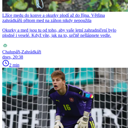
Lžíce medu do konve a okurky plodí až do října. Většina
zahrádkářů přitom med na záhon nikdy nepoužila
Okurky a med jsou tu od toho, aby vaše letní zahradničení bylo
plodné i veselé. Když víte, jak na to, určitě nešlápnete vedle.
Chalupáři-Zahrádkáři
dnes, 20:38
2 min