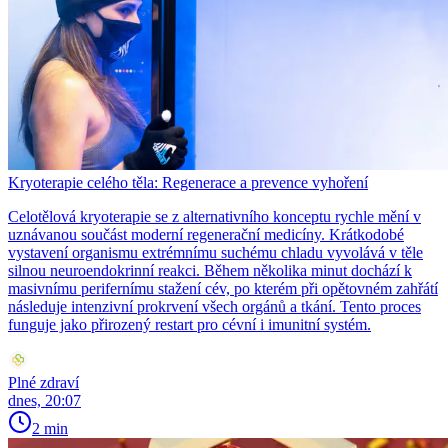
Kryoterapie celého těla: Regenerace a prevence vyhoření
Celotělová kryoterapie se z alternativního konceptu rychle mění v
uznávanou součást moderní regenerační medicíny. Krátkodobé
vystavení organismu extrémnímu suchému chladu vyvolává v těle
silnou neuroendokrinní reakci. Během několika minut dochází k
masivnímu perifernímu stažení cév, po kterém při opětovném zahřátí
následuje intenzivní prokrvení všech orgánů a tkání. Tento proces
funguje jako přirozený restart pro cévní i imunitní systém.
Plné zdraví
dnes, 20:07
2 min