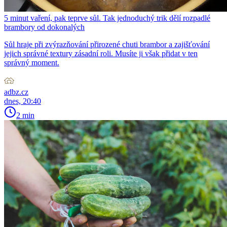
5 minut vaření, pak teprve sůl. Tak jednoduchý trik dělí rozpadlé
brambory od dokonalých
Sůl hraje při zvýrazňování přirozené chuti brambor a zajišťování
jejich správné textury zásadní roli. Musíte ji však přidat v ten
správný moment.
adbz.cz
dnes, 20:40
2 min