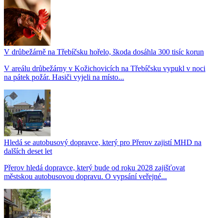
V drůbežárně na Třebíčsku hořelo, škoda dosáhla 300 tisíc korun
V areálu drůbežárny v Kožichovicích na Třebíčsku vypukl v noci
na pátek požár. Hasiči vyjeli na místo...
Hledá se autobusový dopravce, který pro Přerov zajistí MHD na
dalších deset let
Přerov hledá dopravce, který bude od roku 2028 zajišťovat
městskou autobusovou dopravu. O vypsání veřejné...