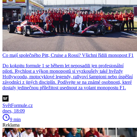
Co mají společného Pitt, Cruise a Rossi? Všichni řídili monopost F1
Do kokpitu formule 1 se během let neposadili jen profesionální
piloti. Rychlost a výkon monopostů si vyzkoušely také hvězdy
Hollywoodu, motocyklové legendy, rallyoví šampioni nebo úspěšní
závodníci z jiných disciplín. Podívejte se na známé osobnosti, které
dostaly jedinečnou příležitost usednout za volant monopostu F1.
SvětFormule.cz
dnes, 18:09
9 min
Reklama