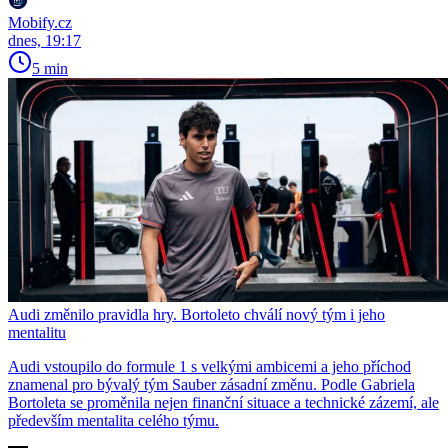
Mobify.cz
dnes, 19:17
5 min
Audi změnilo pravidla hry. Bortoleto chválí nový tým i jeho
mentalitu
Audi vstoupilo do formule 1 s velkými ambicemi a jeho příchod
znamenal pro bývalý tým Sauber zásadní změnu. Podle Gabriela
Bortoleta se proměnila nejen finanční situace a technické zázemí, ale
především mentalita celého týmu.