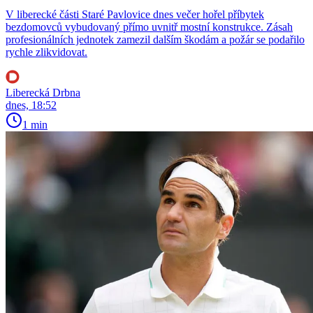
V liberecké části Staré Pavlovice dnes večer hořel příbytek
bezdomovců vybudovaný přímo uvnitř mostní konstrukce. Zásah
profesionálních jednotek zamezil dalším škodám a požár se podařilo
rychle zlikvidovat.
Liberecká Drbna
dnes, 18:52
1 min