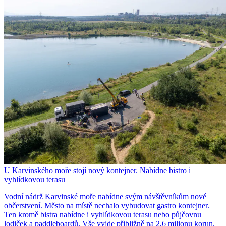
U Karvinského moře stojí nový kontejner. Nabídne bistro i
vyhlídkovou terasu
Vodní nádrž Karvinské moře nabídne svým návštěvníkům nové
občerstvení. Město na místě nechalo vybudovat gastro kontejner.
Ten kromě bistra nabídne i vyhlídkovou terasu nebo půjčovnu
lodiček a paddleboardů. Vše vyjde přibližně na 2,6 milionu korun.