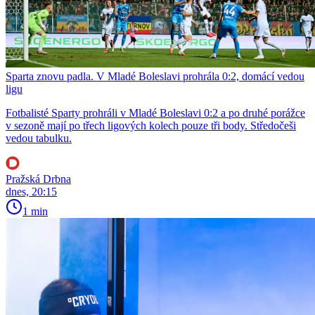
Sparta znovu padla. V Mladé Boleslavi prohrála 0:2, domácí vedou
ligu
Fotbalisté Sparty prohráli v Mladé Boleslavi 0:2 a po druhé porážce
v sezoně mají po třech ligových kolech pouze tři body. Středočeši
vedou tabulku.
Pražská Drbna
dnes, 20:15
1 min