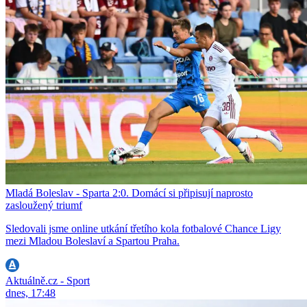
Mladá Boleslav - Sparta 2:0. Domácí si připisují naprosto
zasloužený triumf
Sledovali jsme online utkání třetího kola fotbalové Chance Ligy
mezi Mladou Boleslaví a Spartou Praha.
Aktuálně.cz - Sport
dnes, 17:48