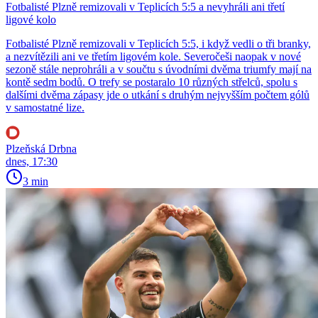
Fotbalisté Plzně remizovali v Teplicích 5:5 a nevyhráli ani třetí
ligové kolo
Fotbalisté Plzně remizovali v Teplicích 5:5, i když vedli o tři branky,
a nezvítězili ani ve třetím ligovém kole. Severočeši naopak v nové
sezoně stále neprohráli a v součtu s úvodními dvěma triumfy mají na
kontě sedm bodů. O trefy se postaralo 10 různých střelců, spolu s
dalšími dvěma zápasy jde o utkání s druhým nejvyšším počtem gólů
v samostatné lize.
Plzeňská Drbna
dnes, 17:30
3 min