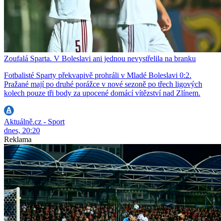
Zoufalá Sparta. V Boleslavi ani jednou nevystřelila na branku
Fotbalisté Sparty překvapivě prohráli v Mladé Boleslavi 0:2.
Pražané mají po druhé porážce v nové sezoně po třech ligových
kolech pouze tři body za upocené domácí vítězství nad Zlínem.
Aktuálně.cz - Sport
dnes, 20:20
Reklama