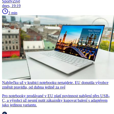
SportyŽivě
dnes, 19:19
3 min
Nabíječku už v krabici notebooku nenajdete. EU donutila výrobce
změnit pravidla, od dubna jedině za své
Pro notebooky prodávané v EU platí povinnost nabíjení přes USB-
C, a výrobci už nesmí nutit zákazníky kupovat balení s adaptérem
jako jedinou variantu.