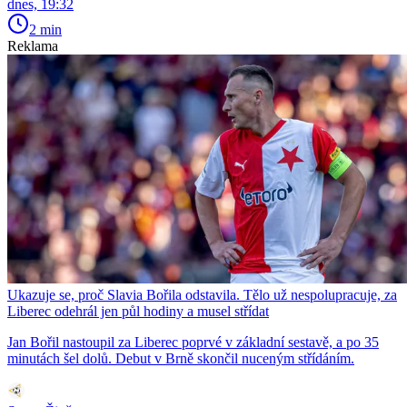
dnes, 19:32
2 min
Reklama
Ukazuje se, proč Slavia Bořila odstavila. Tělo už nespolupracuje, za
Liberec odehrál jen půl hodiny a musel střídat
Jan Bořil nastoupil za Liberec poprvé v základní sestavě, a po 35
minutách šel dolů. Debut v Brně skončil nuceným střídáním.