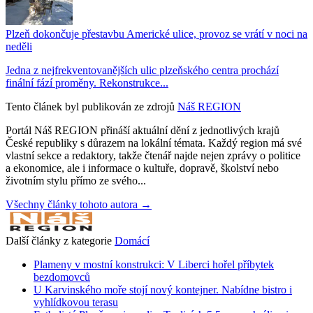
Plzeň dokončuje přestavbu Americké ulice, provoz se vrátí v noci na
neděli
Jedna z nejfrekventovanějších ulic plzeňského centra prochází
finální fází proměny. Rekonstrukce...
Tento článek byl publikován ze zdrojů
Náš REGION
Portál Náš REGION přináší aktuální dění z jednotlivých krajů
České republiky s důrazem na lokální témata. Každý region má své
vlastní sekce a redaktory, takže čtenář najde nejen zprávy o politice
a ekonomice, ale i informace o kultuře, dopravě, školství nebo
životním stylu přímo ze svého...
Všechny články tohoto autora →
Další články z kategorie
Domácí
Plameny v mostní konstrukci: V Liberci hořel příbytek
bezdomovců
U Karvinského moře stojí nový kontejner. Nabídne bistro i
vyhlídkovou terasu