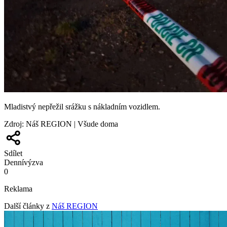
Mladistvý nepřežil srážku s nákladním vozidlem.
Zdroj
:
Náš REGION | Všude doma
Sdílet
Denní
výzva
0
Reklama
Další články z
Náš REGION