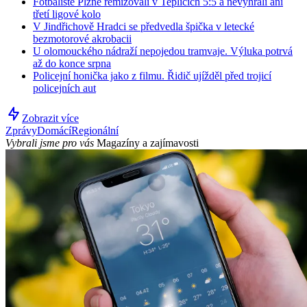
Fotbalisté Plzně remizovali v Teplicích 5:5 a nevyhráli ani
třetí ligové kolo
V Jindřichově Hradci se předvedla špička v letecké
bezmotorové akrobacii
U olomouckého nádraží nepojedou tramvaje. Výluka potrvá
až do konce srpna
Policejní honička jako z filmu. Řidič ujížděl před trojicí
policejních aut
Zobrazit více
Zprávy
Domácí
Regionální
Vybrali jsme pro vás
Magazíny a zajímavosti