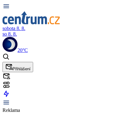
sobota 8. 8.
so 8. 8.
20°C
Přihlášení
Reklama