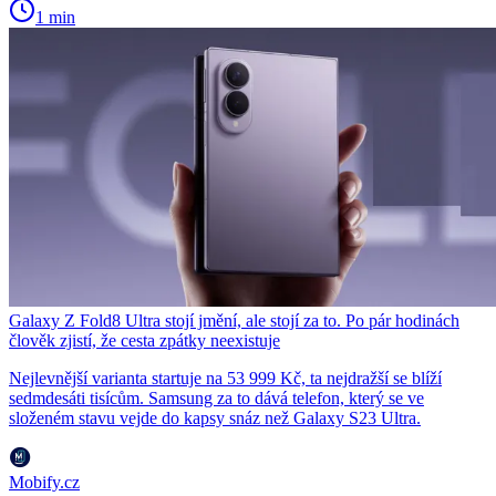
1 min
Galaxy Z Fold8 Ultra stojí jmění, ale stojí za to. Po pár hodinách
člověk zjistí, že cesta zpátky neexistuje
Nejlevnější varianta startuje na 53 999 Kč, ta nejdražší se blíží
sedmdesáti tisícům. Samsung za to dává telefon, který se ve
složeném stavu vejde do kapsy snáz než Galaxy S23 Ultra.
Mobify.cz