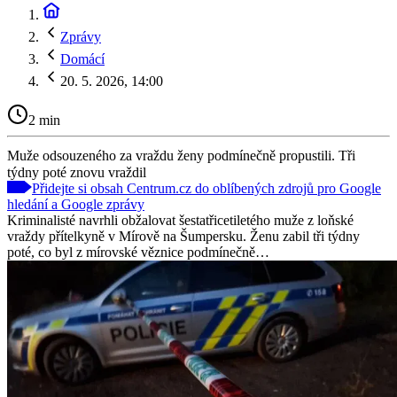
Zprávy
Domácí
20. 5. 2026, 14:00
2 min
Muže odsouzeného za vraždu ženy podmínečně propustili. Tři
týdny poté znovu vraždil
Přidejte si obsah Centrum.cz do oblíbených zdrojů pro Google
hledání a Google zprávy
Kriminalisté navrhli obžalovat šestatřicetiletého muže z loňské
vraždy přítelkyně v Mírově na Šumpersku. Ženu zabil tři týdny
poté, co byl z mírovské věznice podmínečně…