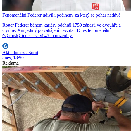
Fenomenální Federer udivil i počinem, za který se pohár nedává
Roger Federer během kariéry odehrál 1750 zápasů ve dvouhře a
čtyřhře. Ani jediný po zahájení nevzdal. Dnes fenomenální
švýcarský tenista slaví 45. narozeniny.
Aktuálně.cz - Sport
dnes, 18:50
Reklama