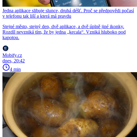
Jedna aplikace slibuje slunce, druhá déšť. Proč se předpovědi počasí
v telefonu tak liší a která má pravdu
Stejné město, stejný den, dvě aplikace, a dvě úplně jiné ikonky.
Rozdíl nevzniká tím, že by jedna „kecala“. Vzniká hluboko pod
kapotou.
Mobify.cz
dnes, 20:42
4 min