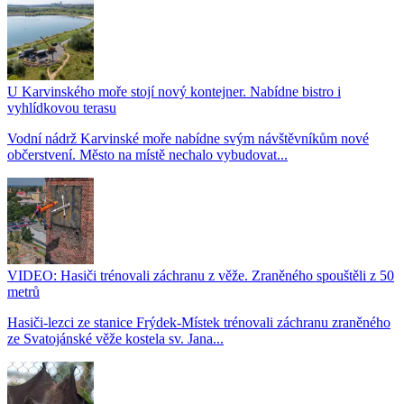
U Karvinského moře stojí nový kontejner. Nabídne bistro i
vyhlídkovou terasu
Vodní nádrž Karvinské moře nabídne svým návštěvníkům nové
občerstvení. Město na místě nechalo vybudovat...
VIDEO: Hasiči trénovali záchranu z věže. Zraněného spouštěli z 50
metrů
Hasiči-lezci ze stanice Frýdek-Místek trénovali záchranu zraněného
ze Svatojánské věže kostela sv. Jana...