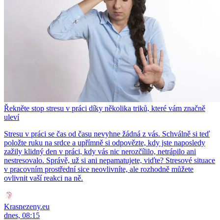
Řekněte stop stresu v práci díky několika triků, které vám značně
uleví
Stresu v práci se čas od času nevyhne žádná z vás. Schválně si teď
položte ruku na srdce a upřímně si odpovězte, kdy jste naposledy
zažily klidný den v práci, kdy vás nic nerozčílilo, netrápilo ani
nestresovalo. Správě, už si ani nepamatujete, viďte? Stresové situace
v pracovním prostřední sice neovlivníte, ale rozhodně můžete
ovlivnit vaší reakci na ně.
Krasnezeny.eu
dnes, 08:15