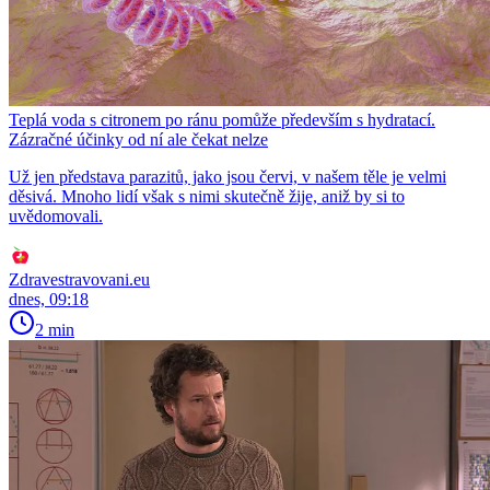
Teplá voda s citronem po ránu pomůže především s hydratací.
Zázračné účinky od ní ale čekat nelze
Už jen představa parazitů, jako jsou červi, v našem těle je velmi
děsivá. Mnoho lidí však s nimi skutečně žije, aniž by si to
uvědomovali.
Zdravestravovani.eu
dnes, 09:18
2 min