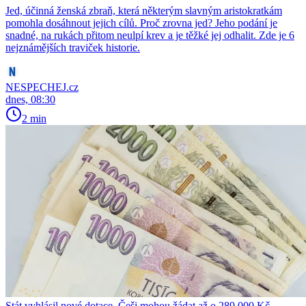
Jed, účinná ženská zbraň, která některým slavným aristokratkám
pomohla dosáhnout jejich cílů. Proč zrovna jed? Jeho podání je
snadné, na rukách přitom neulpí krev a je těžké jej odhalit. Zde je 6
nejznámějších traviček historie.
NESPECHEJ.cz
dnes, 08:30
2 min
Stát vyhlásil nové dotace. Češi mohou žádat až o 289 000 Kč