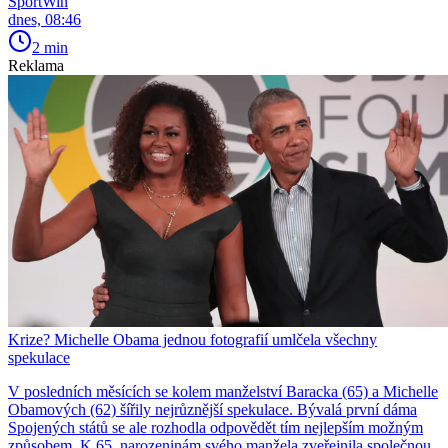
SportWin
dnes, 08:46
2 min
Reklama
Krize? Michelle Obama jednou fotografií umlčela všechny
spekulace
V posledních měsících se kolem manželství Baracka (65) a Michelle
Obamových (62) šířily nejrůznější spekulace. Bývalá první dáma
Spojených států se ale rozhodla odpovědět tím nejlepším možným
způsobem. K 65. narozeninám svého manžela zveřejnila společnou