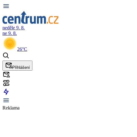
neděle 9. 8.
ne 9. 8.
26°C
Přihlášení
Reklama