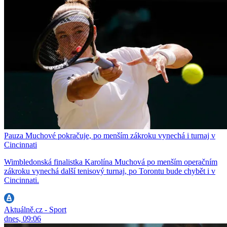
Pauza Muchové pokračuje, po menším zákroku vynechá i turnaj v
Cincinnati
Wimbledonská finalistka Karolína Muchová po menším operačním
zákroku vynechá další tenisový turnaj, po Torontu bude chybět i v
Cincinnati.
Aktuálně.cz - Sport
dnes, 09:06