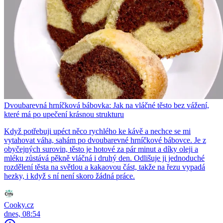
Dvoubarevná hrníčková bábovka: Jak na vláčné těsto bez vážení,
které má po upečení krásnou strukturu
Když potřebuji upéct něco rychlého ke kávě a nechce se mi
vytahovat váha, sahám po dvoubarevné hrníčkové bábovce. Je z
obyčejných surovin, těsto je hotové za pár minut a díky oleji a
mléku zůstává pěkně vláčná i druhý den. Odlišuje ji jednoduché
rozdělení těsta na světlou a kakaovou část, takže na řezu vypadá
hezky, i když s ní není skoro žádná práce.
Cooky.cz
dnes, 08:54