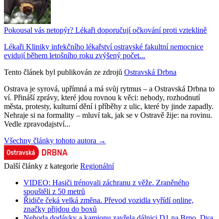
Pokousal vás netopýr? Lékaři doporučují očkování proti vzteklině
Lékaři Kliniky infekčního lékařství ostravské fakultní nemocnice
evidují během letošního roku zvýšený počet...
Tento článek byl publikován ze zdrojů
Ostravská Drbna
Ostrava je syrová, upřímná a má svůj rytmus – a Ostravská Drbna to
ví. Přináší zprávy, které jdou rovnou k věci: nehody, rozhodnutí
města, protesty, kulturní dění i příběhy z ulic, které by jinde zapadly.
Nehraje si na formality – mluví tak, jak se v Ostravě žije: na rovinu.
Vedle zpravodajství...
Všechny články tohoto autora →
Další články z kategorie
Regionální
VIDEO: Hasiči trénovali záchranu z věže. Zraněného
spouštěli z 50 metrů
Řidiče čeká velká změna. Převod vozidla vyřídí online,
značky přijdou do boxů
Nehoda dodávky a kamionu zavřela dálnici D1 na Brno. Dva