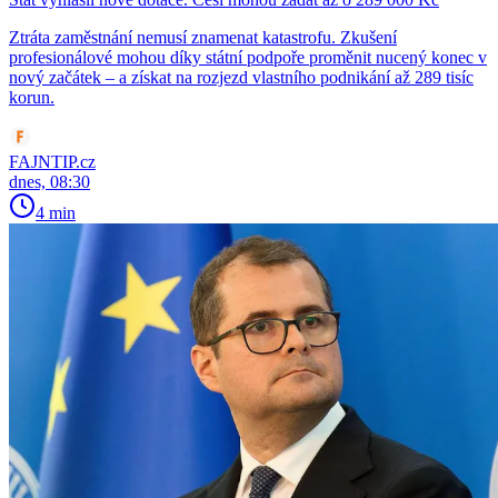
Ztráta zaměstnání nemusí znamenat katastrofu. Zkušení
profesionálové mohou díky státní podpoře proměnit nucený konec v
nový začátek – a získat na rozjezd vlastního podnikání až 289 tisíc
korun.
FAJNTIP.cz
dnes, 08:30
4 min