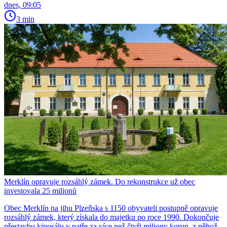
dnes, 09:05
3 min
Merklín opravuje rozsáhlý zámek. Do rekonstrukce už obec
investovala 25 milionů
Obec Merklín na jihu Plzeňska s 1150 obyvateli postupně opravuje
rozsáhlý zámek, který získala do majetku po roce 1990. Dokončuje
přestavbu kinosálu v patře za více než čtyři miliony korun, z něhož