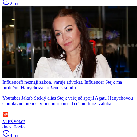
2 min
Influenceři neznají zákon, varuje advokát. Influencer Stejk má
problém, Hanychová ho žene k soudu
Youtuber Jakub Steklý alias Stejk veřejně spojil Agátu Hanychovou
s pohlavně přenosnými chorobami. Teď mu hrozí žaloba.
VIPživot.cz
dnes, 08:48
4 min