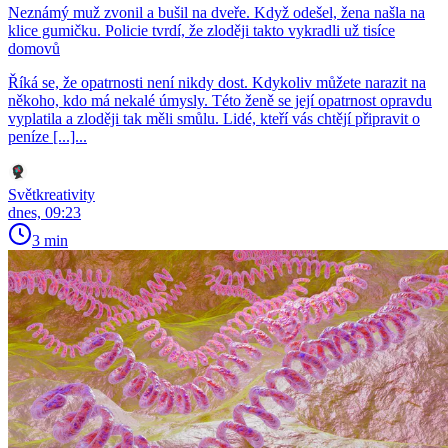
Neznámý muž zvonil a bušil na dveře. Když odešel, žena našla na
klice gumičku. Policie tvrdí, že zloději takto vykradli už tisíce
domovů
Říká se, že opatrnosti není nikdy dost. Kdykoliv můžete narazit na
někoho, kdo má nekalé úmysly. Této ženě se její opatrnost opravdu
vyplatila a zloději tak měli smůlu. Lidé, kteří vás chtějí připravit o
peníze [...]...
Světkreativity
dnes, 09:23
3 min