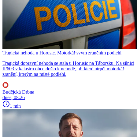
Tragická nehoda u Horusic. Motorkář svým zraněním podlehl
Tragická dopravní nehoda se stala u Horusic na Táborsku. Na silnici
II/603 v katastru obce došlo k nehodě, při které utrpěl motorkář
zranění, kterým na místě podlehl.
Budějcká Drbna
dnes, 08:26
1 min