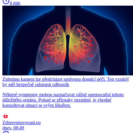
4 min
Zubnímu kameni lze předcházet správnou domácí péčí. Ten vzniklý
by měl bezpečně odstranit odborník
Některé symptomy mohou naznačovat vážné onemocnění tohoto
důležitého orgánu. Pokud se příznaky nezmírní, je vhodné
konzultovat situaci se svým lékařem.
Zdravestravovani.eu
dnes, 08:49