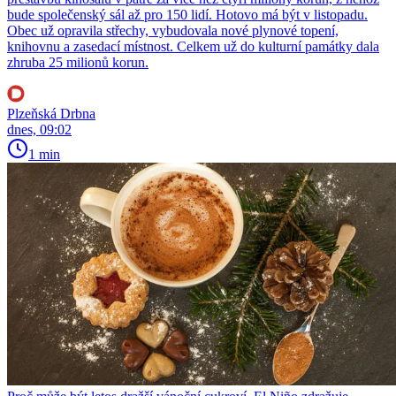
bude společenský sál až pro 150 lidí. Hotovo má být v listopadu.
Obec už opravila střechy, vybudovala nové plynové topení,
knihovnu a zasedací místnost. Celkem už do kulturní památky dala
zhruba 25 milionů korun.
Plzeňská Drbna
dnes, 09:02
1 min