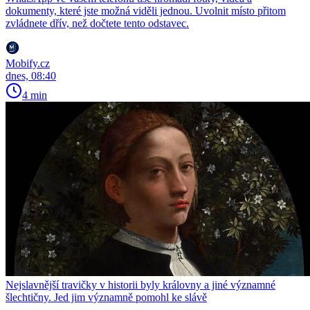
dokumenty, které jste možná viděli jednou. Uvolnit místo přitom
zvládnete dřív, než dočtete tento odstavec.
Mobify.cz
dnes, 08:40
4 min
Nejslavnější travičky v historii byly královny a jiné významné
šlechtičny. Jed jim významně pomohl ke slávě