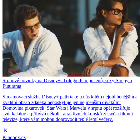
Srpnové novinky na Disney+: Trilogie Pán prstenů, sexy Střepy a
Futurama
Streamovací služba Disney+ patří také u nás k těm nejoblíbenějším a
kvalitní obsah zdaleka neposkytuje jen nejmenším divákům.
Domovina pixarovek, Star Wars i Marvelu v srpnu opět rozšiřuje
svůj katalog a přibývá několik atraktivních kousků ze světa filmu i
televize, které vám mohou doprovodit teplé letní večery.
Kinobox.cz