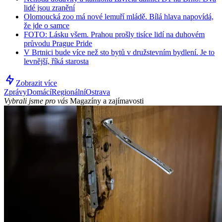
lidé jsou zranění
Olomoucká zoo má nové lemuří mládě. Bílá hlava napovídá,
že jde o samce
FOTO: Lásku všem. Prahou prošly tisíce lidí na duhovém
průvodu Prague Pride
V Brtnici bude více než sto bytů v družstevním bydlení. Je to
levnější, říká starosta
Zobrazit více
Zprávy
Domácí
Regionální
Ostrava
Vybrali jsme pro vás
Magazíny a zajímavosti