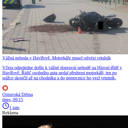
Vážná nehoda v Havířově. Motorkáře musel odvézt vrtulník
Včera odpoledne došlo k vážné dopravní nehodě na Hlavní třídě v
Havířově. Řidič osobního auta nedal přednost motorkáři, ten po
srážce skončil až na chodníku a do nemocnice ho vezl vrtulník.
Ostravská Drbna
dnes, 09:15
1 min
Reklama