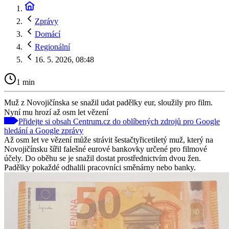
Zprávy
Domácí
Regionální
16. 5. 2026, 08:48
1 min
Muž z Novojičínska se snažil udat padělky eur, sloužily pro film.
Nyní mu hrozí až osm let vězení
Přidejte si obsah Centrum.cz do oblíbených zdrojů pro Google
hledání a Google zprávy
Až osm let ve vězení může strávit šestačtyřicetiletý muž, který na
Novojičínsku šířil falešné eurové bankovky určené pro filmové
účely. Do oběhu se je snažil dostat prostřednictvím dvou žen.
Padělky pokaždé odhalili pracovníci směnárny nebo banky.