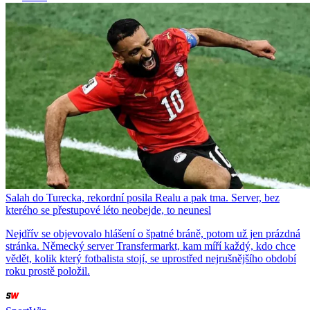
Salah do Turecka, rekordní posila Realu a pak tma. Server, bez
kterého se přestupové léto neobejde, to neunesl
Nejdřív se objevovalo hlášení o špatné bráně, potom už jen prázdná
stránka. Německý server Transfermarkt, kam míří každý, kdo chce
vědět, kolik který fotbalista stojí, se uprostřed nejrušnějšího období
roku prostě položil.