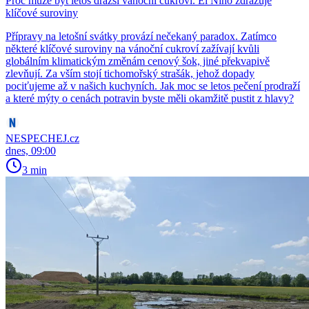
Proč může být letos dražší vánoční cukroví. El Niño zdražuje
klíčové suroviny
Přípravy na letošní svátky provází nečekaný paradox. Zatímco
některé klíčové suroviny na vánoční cukroví zažívají kvůli
globálním klimatickým změnám cenový šok, jiné překvapivě
zlevňují. Za vším stojí tichomořský strašák, jehož dopady
pociťujeme až v našich kuchyních. Jak moc se letos pečení prodraží
a které mýty o cenách potravin byste měli okamžitě pustit z hlavy?
NESPECHEJ.cz
dnes, 09:00
3 min