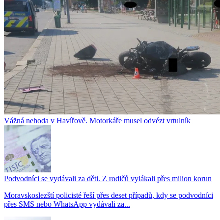
Vážná nehoda v Havířově. Motorkáře musel odvézt vrtulník
Podvodníci se vydávali za děti. Z rodičů vylákali přes milion korun
Moravskoslezští policisté řeší přes deset případů, kdy se podvodníci
přes SMS nebo WhatsApp vydávali za...