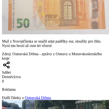
Muž z Novojičínska se snažil udat padělky eur, sloužily pro film.
Nyní mu hrozí až osm let vězení
Zdroj
:
Ostravská Drbna - zprávy z Ostravy a Moravskoslezského
kraje
Sdílet
Denní
výzva
0
Reklama
Další články z
Ostravská Drbna