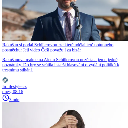
Rakušan si podal Schillerovou, ze které udělal terč potupného
posměchu: Její video Češi považují za bizár
Rakušanova reakce na Alenu Schillerovou nezůstala jen u jedné
poznámky. Do hry se vrátila i starší hlasování o vydání politiků k
trestnímu stíhání.
In-lifestyle.cz
dnes, 08:16
3 min