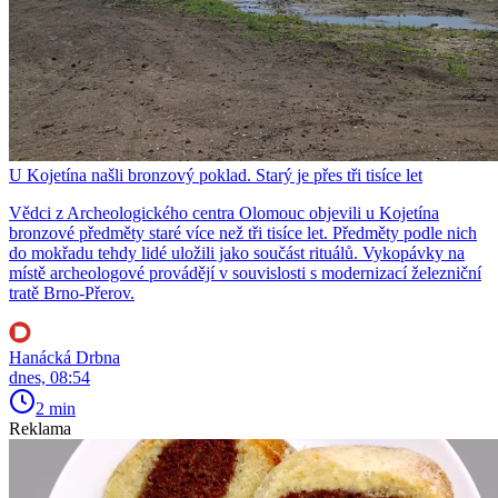
U Kojetína našli bronzový poklad. Starý je přes tři tisíce let
Vědci z Archeologického centra Olomouc objevili u Kojetína
bronzové předměty staré více než tři tisíce let. Předměty podle nich
do mokřadu tehdy lidé uložili jako součást rituálů. Vykopávky na
místě archeologové provádějí v souvislosti s modernizací železniční
tratě Brno-Přerov.
Hanácká Drbna
dnes, 08:54
2 min
Reklama