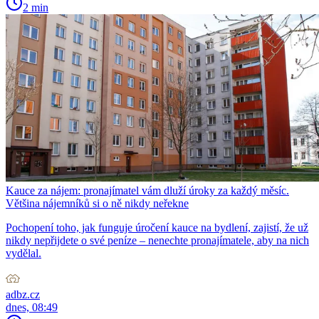
2 min
Kauce za nájem: pronajímatel vám dluží úroky za každý měsíc.
Většina nájemníků si o ně nikdy neřekne
Pochopení toho, jak funguje úročení kauce na bydlení, zajistí, že už
nikdy nepřijdete o své peníze – nenechte pronajímatele, aby na nich
vydělal.
adbz.cz
dnes, 08:49