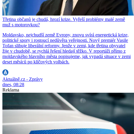
Třetina občanů je chudá, hrozí krize. Vyřeší problémy malé země
muž s motorovkou?
Moldavsko, nejchudší země Evropy, znovu svírá energetická krize,
politické spory i rostoucí nedůvěra veřejnosti. Nový premiér Vasile
Tofan slibuje liberální reformy. Jenže v zemi, kde třetina obyvatel
žije v chudobě, se rychlá řešení hledají těžko. V reportáži přímo z
moldavského hlavního města popisujeme, jak vypadá situace v zemi
deset měsíců po klíčových volbách.
Aktuálně.cz - Zprávy
dnes, 08:28
Reklama