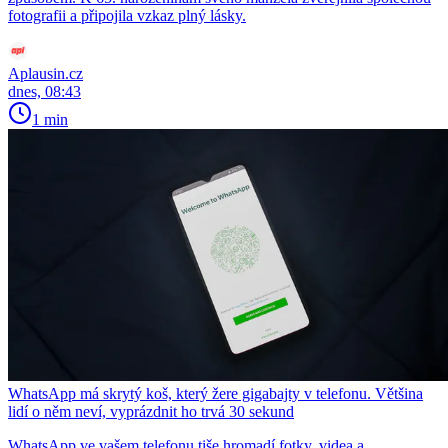
fotografii a připojila vzkaz plný lásky.
Aplausin.cz
dnes, 08:43
1 min
WhatsApp má skrytý koš, který žere gigabajty v telefonu. Většina
lidí o něm neví, vyprázdnit ho trvá 30 sekund
WhatsApp ve vašem telefonu tiše hromadí fotky, videa a