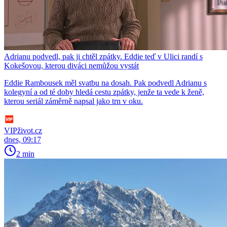
Adrianu podvedl, pak ji chtěl zpátky. Eddie teď v Ulici randí s
Kokešovou, kterou diváci nemůžou vystát
Eddie Rambousek měl svatbu na dosah. Pak podvedl Adrianu s
kolegyní a od té doby hledá cestu zpátky, jenže ta vede k ženě,
kterou seriál záměrně napsal jako trn v oku.
VIPživot.cz
dnes, 09:17
2 min