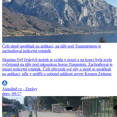
Češi slepě spoléhali na aplikaci, na túře pod Traunsteinem je
zachraňoval policejní vrtulník
Skupina čtyř českých turistů se ocitla v nouzi a na konci byla zcela
vyčerpaná na túře pod rakouskou horou Traunstein. Zachraňovat je
musel policejní vrtulník. Češi přecenili své síly a slepě se spoléhali
na aplikaci, píše v neděli o sobotní události server Kronen Zeitung.
Aktuálně.cz - Zprávy
dnes, 09:17