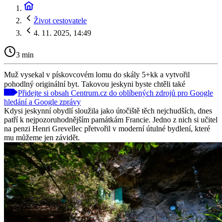
Život cestovatele
4. 11. 2025, 14:49
3 min
Muž vysekal v pískovcovém lomu do skály 5+kk a vytvořil
pohodlný originální byt. Takovou jeskyni byste chtěli také
Přidejte si obsah Centrum.cz do oblíbených zdrojů pro Google
hledání a Google zprávy
Kdysi jeskynní obydlí sloužila jako útočiště těch nejchudších, dnes
patří k nejpozoruhodnějším památkám Francie. Jedno z nich si učitel
na penzi Henri Grevellec přetvořil v moderní útulné bydlení, které
mu můžeme jen závidět.