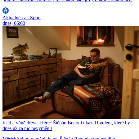
Aktuálně.cz - Sport
dnes, 06:00
Klid a vůně dřeva. Herec Štěpán Benoni ukázal bydlení, které by
dnes už za nic nevyměnil
Městský shon vyměnil herec Štěpán Benoni za romantiku