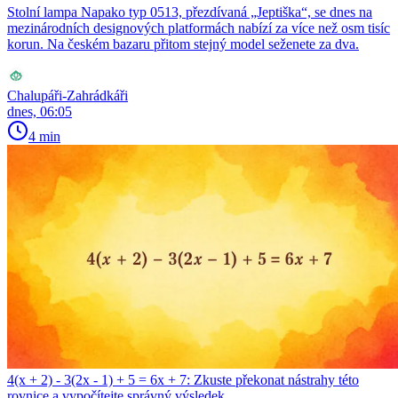
Stolní lampa Napako typ 0513, přezdívaná „Jeptiška“, se dnes na
mezinárodních designových platformách nabízí za více než osm tisíc
korun. Na českém bazaru přitom stejný model seženete za dva.
Chalupáři-Zahrádkáři
dnes, 06:05
4 min
4(x + 2) - 3(2x - 1) + 5 = 6x + 7: Zkuste překonat nástrahy této
rovnice a vypočítejte správný výsledek