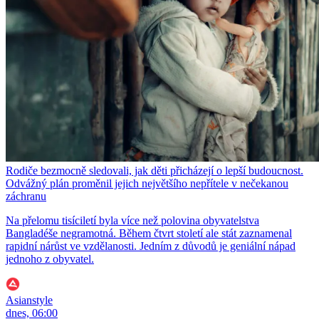
Rodiče bezmocně sledovali, jak děti přicházejí o lepší budoucnost.
Odvážný plán proměnil jejich největšího nepřítele v nečekanou
záchranu
Na přelomu tisíciletí byla více než polovina obyvatelstva
Bangladéše negramotná. Během čtvrt století ale stát zaznamenal
rapidní nárůst ve vzdělanosti. Jedním z důvodů je geniální nápad
jednoho z obyvatel.
Asianstyle
dnes, 06:00