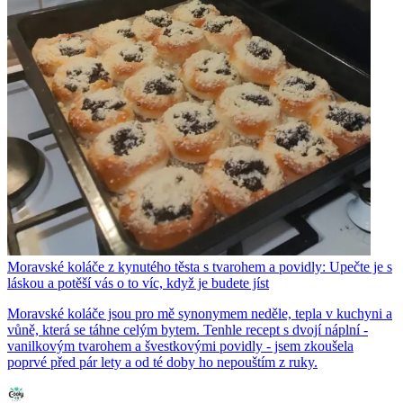
Moravské koláče z kynutého těsta s tvarohem a povidly: Upečte je s
láskou a potěší vás o to víc, když je budete jíst
Moravské koláče jsou pro mě synonymem neděle, tepla v kuchyni a
vůně, která se táhne celým bytem. Tenhle recept s dvojí náplní -
vanilkovým tvarohem a švestkovými povidly - jsem zkoušela
poprvé před pár lety a od té doby ho nepouštím z ruky.