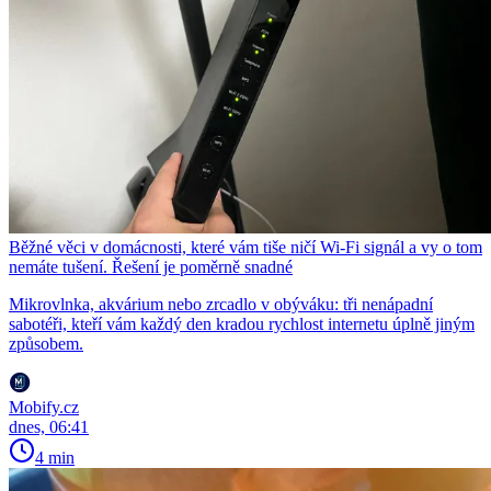
Běžné věci v domácnosti, které vám tiše ničí Wi-Fi signál a vy o tom
nemáte tušení. Řešení je poměrně snadné
Mikrovlnka, akvárium nebo zrcadlo v obýváku: tři nenápadní
sabotéři, kteří vám každý den kradou rychlost internetu úplně jiným
způsobem.
Mobify.cz
dnes, 06:41
4 min