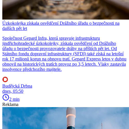
Úzkokolejka získala osvědčení Drážního úřadu o bezpečnosti na
dalších pět let
Společnost Gepard Infra, která spravuje infrastrukturu
jindřichohradecké úzkokolejky, získala osvědčení od Drážního
úřadu o bezpečnosti provozovatele dráhy na příštích pět let. Od
Státního fondu dopravní infrastruktury (SFDI) také získá na letošní
rok 17 milionů korun na obnovu tratí. Gepard Express letos v dubnu
obnovil na historických tratích provoz po 3,5 letech. Vlaky zastavila
insolvence předchozího majitele.
Budějcká Drbna
dnes, 05:50
2 min
Reklama