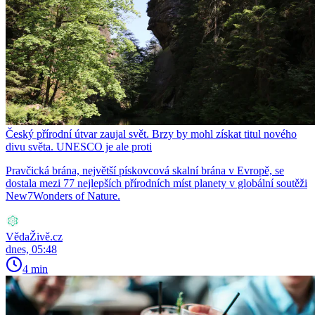
Český přírodní útvar zaujal svět. Brzy by mohl získat titul nového
divu světa. UNESCO je ale proti
Pravčická brána, největší pískovcová skalní brána v Evropě, se
dostala mezi 77 nejlepších přírodních míst planety v globální soutěži
New7Wonders of Nature.
VědaŽivě.cz
dnes, 05:48
4 min