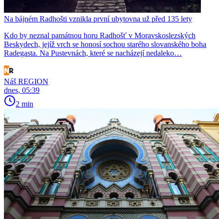
Na bájném Radhošti vznikla první ubytovna už před 135 lety
Kdo by neznal památnou horu Radhošť v Moravskoslezských
Beskydech, jejíž vrch se honosí sochou starého slovanského boha
Radegasta. Na Pustevnách, které se nacházejí nedaleko…
Náš REGION
dnes, 05:39
2 min