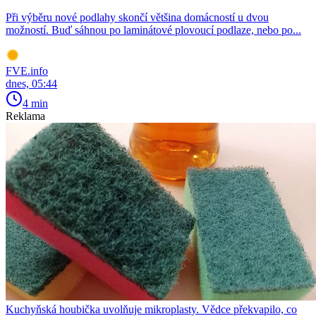
Při výběru nové podlahy skončí většina domácností u dvou
možností. Buď sáhnou po laminátové plovoucí podlaze, nebo po...
FVE.info
dnes, 05:44
4 min
Reklama
Kuchyňská houbička uvolňuje mikroplasty. Vědce překvapilo, co