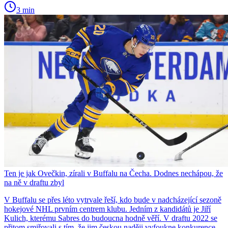
3 min
Ten je jak Ovečkin, zírali v Buffalu na Čecha. Dodnes nechápou, že
na ně v draftu zbyl
V Buffalu se přes léto vytrvale řeší, kdo bude v nadcházející sezoně
hokejové NHL prvním centrem klubu. Jedním z kandidátů je Jiří
Kulich, kterému Sabres do budoucna hodně věří. V draftu 2022 se
přitom smiřovali s tím, že jim českou naději vyfoukne konkurence.