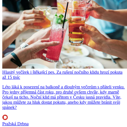
Hlasitý večírek i štěkající pes. Za rušení nočního klidu hrozí pokuta
až 15 tisíc
Léto láká k posezení na balkoně a dlouhým večerům s přáteli venku.
Pro jedny příjemná část roku, pro druhé ovšem chvíle, kdy marně
čekají na ticho. Noční klid má přitom v Česku jasná pravidla. Víte,
jakou můžete za hluk dostat pokutu, anebo kdy můžete bránit svůj
spánek?
Pražská Drbna