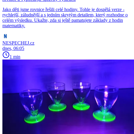
Jako děti jsme rovnice řešili celé hodiny. Tohle je dospělá verze -
rychlejší, záludnější a s jedním skrytým detailem, který rozhodne o
celém výsledku. Ukažte, zda si ještě pamatujete základy z hodin
matematiky.
NESPECHEJ.cz
dnes, 06:05
1 min