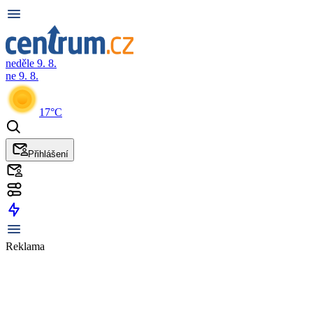
neděle 9. 8.
ne 9. 8.
17°C
Přihlášení
Reklama