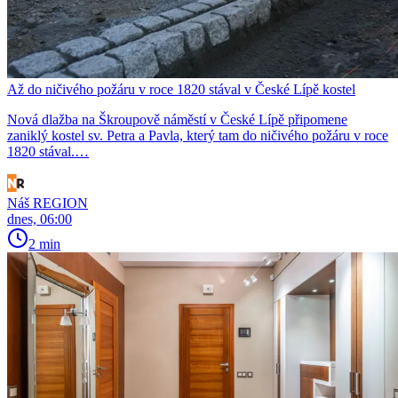
Až do ničivého požáru v roce 1820 stával v České Lípě kostel
Nová dlažba na Škroupově náměstí v České Lípě připomene
zaniklý kostel sv. Petra a Pavla, který tam do ničivého požáru v roce
1820 stával.…
Náš REGION
dnes, 06:00
2 min