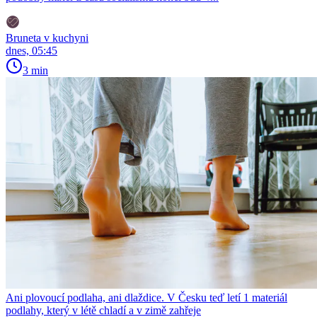
Bruneta v kuchyni
dnes, 05:45
3 min
Ani plovoucí podlaha, ani dlaždice. V Česku teď letí 1 materiál
podlahy, který v létě chladí a v zimě zahřeje