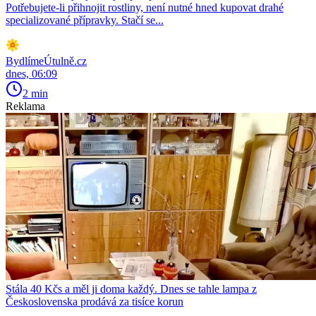
Potřebujete-li přihnojit rostliny, není nutné hned kupovat drahé
specializované přípravky. Stačí se...
BydlímeÚtulně.cz
dnes, 06:09
2 min
Reklama
Stála 40 Kčs a měl ji doma každý. Dnes se tahle lampa z
Československa prodává za tisíce korun