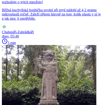
rozhoduje o jejich množství
Běžná kuchyňská houbička uvolní při mytí nádobí až 4,2 gramu
mikroplastů ročně. Záleží přitom hlavně na tom, kolik plastu v ní je
a jak moc ji opotřebíte.
Chalupáři-Zahrádkáři
dnes, 05:40
3 min