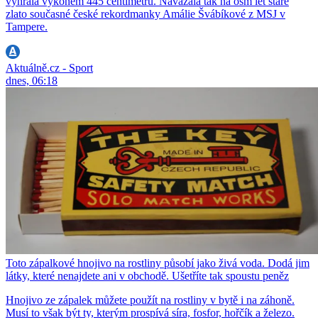
vyhrála výkonem 445 centimetrů. Navázala tak na osm let staré
zlato současné české rekordmanky Amálie Švábíkové z MSJ v
Tampere.
Aktuálně.cz - Sport
dnes, 06:18
Toto zápalkové hnojivo na rostliny působí jako živá voda. Dodá jim
látky, které nenajdete ani v obchodě. Ušetříte tak spoustu peněz
Hnojivo ze zápalek můžete použít na rostliny v bytě i na záhoně.
Musí to však být ty, kterým prospívá síra, fosfor, hořčík a železo.