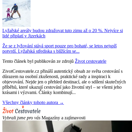
Lyžařské areály budou zdražovat tuto zimu až o 20 %. Nejvíce si
lidé připlatí v Jizerkách
Že se z lyžování stává sport pouze pro bohaté, se letos nejspíš
potvrdí. Lyžařská střediska s blížícím se...
Tento článek byl publikován ze zdrojů
Život cestovatele
ZivotCestovatele.cz přináší autentický obsah ze světa cestování s
důrazem na osobní zkušenosti, praktické rady a inspiraci k
objevování. Nejde jen o přehled destinací, ale o sdílení skutečných
příběhů, které ukazují cestování jako životní styl – se všemi jeho
krásami i výzvami. Články kombinují...
Všechny články tohoto autora →
Vybrali jsme pro vás
Magazíny a zajímavosti