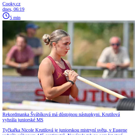
Cooky.cz
dnes, 06:19
5 min
Rekordmanka Švábíková má důstojnou nástupkyni. Krutilová
vyhrála juniorské MS
Tyčkařka Nicole Krutilová je juniorskou mistryní světa, v Eugene