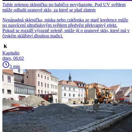
Tuhle zelenou skleničku po babičce nevyhazujte. Pod UV světlem
může odhalit uranové sklo, za které se platí zlatem
Nenápadná sklenička, miska nebo cukřenka ze staré kredence může
po nasvícení ultrafialovým světlem předvést překvapivý efekt.
Pokud se rozzáří výrazně zeleně, může jít o uranové sklo, které má v
českém sklářství dlouhou tradici.
Kapitalio
dnes, 06:02
3 min