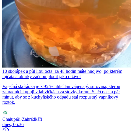
10 skořápek a půl litru octa: za 48 hodin máte hnojivo, po kterém
rajčata a okurky začnou plodit jako o život
Vaječná skořápka je z 95 % uhličitan vápenatý, surovina, kterou
zahradníci kupují v lahvičkách za stovky korun. Stačí ocet a pár
minut, aby se z kuchyňského odpadu stal rozpustný vápníkový
roztok.
Chalupáři-Zahrádkáři
dnes, 06:36