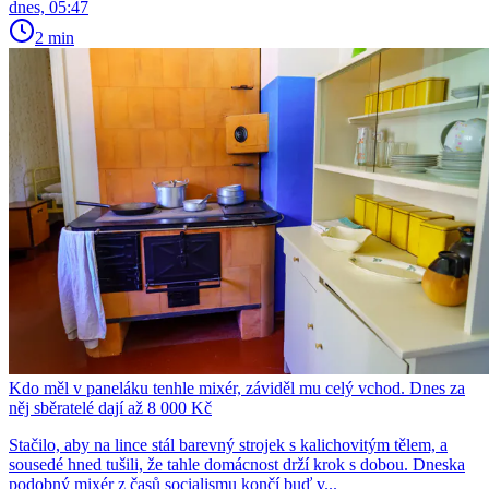
dnes, 05:47
2 min
Kdo měl v paneláku tenhle mixér, záviděl mu celý vchod. Dnes za
něj sběratelé dají až 8 000 Kč
Stačilo, aby na lince stál barevný strojek s kalichovitým tělem, a
sousedé hned tušili, že tahle domácnost drží krok s dobou. Dneska
podobný mixér z časů socialismu končí buď v...