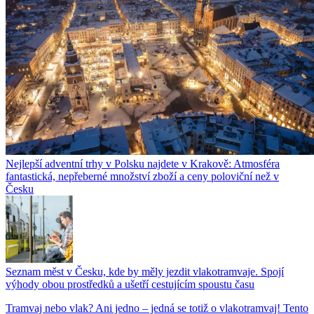
Nejlepší adventní trhy v Polsku najdete v Krakově: Atmosféra
fantastická, nepřeberné množství zboží a ceny poloviční než v
Česku
Seznam měst v Česku, kde by měly jezdit vlakotramvaje. Spojí
výhody obou prostředků a ušetří cestujícím spoustu času
Tramvaj nebo vlak? Ani jedno – jedná se totiž o vlakotramvaj! Tento