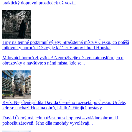
praktický dopravní prostředek už vozí...
Tipy na temné podzimní výlety: Strašidelná místa v Česku, co potěší
milovníky hororů. Děsivý je klášter Vranov i hrad Houska
Milovníci hororů zbystřete! Neprožívejte děsivou atmosféru jen u
obrazovky a navštivte s námi místa, kde se...
Kvíz: Nejšílenější díla Davida Černého rozesetá po Česku. Určete,
kde se nachází Hostina obrů, Lilith či čůrající postavy
David Černý má jednu úžasnou schopnost – zvládne ohromit i
pohoršit zároveň. Jeho díla mnohdy vyvolávají...