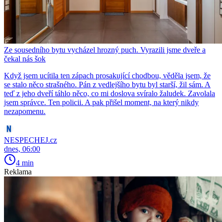
Ze sousedního bytu vycházel hrozný puch. Vyrazili jsme dveře a
čekal nás šok
Když jsem ucítila ten zápach prosakující chodbou, věděla jsem, že
se stalo něco strašného. Pán z vedlejšího bytu byl starší, žil sám. A
teď z jeho dveří táhlo něco, co mi doslova svíralo žaludek. Zavolala
jsem správce. Ten policii. A pak přišel moment, na který nikdy
nezapomenu.
NESPECHEJ.cz
dnes, 06:00
4 min
Reklama