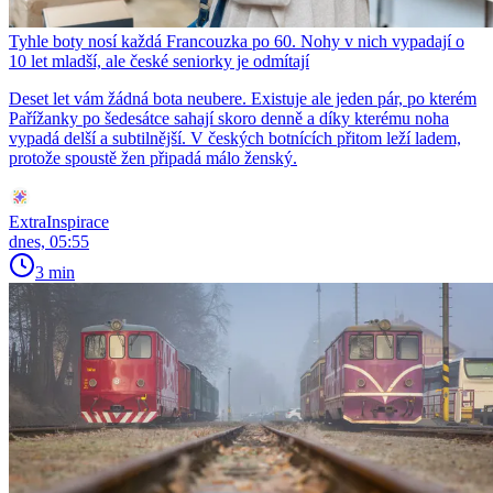
Tyhle boty nosí každá Francouzka po 60. Nohy v nich vypadají o
10 let mladší, ale české seniorky je odmítají
Deset let vám žádná bota neubere. Existuje ale jeden pár, po kterém
Pařížanky po šedesátce sahají skoro denně a díky kterému noha
vypadá delší a subtilnější. V českých botnících přitom leží ladem,
protože spoustě žen připadá málo ženský.
ExtraInspirace
dnes, 05:55
3 min