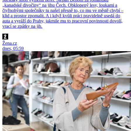
„kanadské divočiny“ na jihu Čech. Obklopený lesy, loukami a
čtyřnohými společníky tu našel přesně to, co mu ve městě chybí –
klid a prostor zpomalit. A i když kvůli práci pravidelně usedá do
auta a vyráží do Prahy, jakmile mu to pracovní povinnosti dovolí,
vrací se zpátky na jih.
Žena.cz
dnes, 05:59