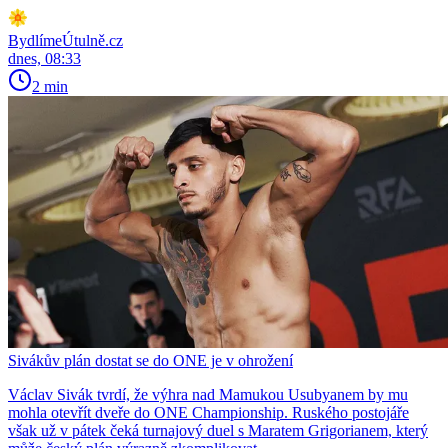
BydlímeÚtulně.cz
dnes, 08:33
2 min
Sivákův plán dostat se do ONE je v ohrožení
Václav Sivák tvrdí, že výhra nad Mamukou Usubyanem by mu
mohla otevřít dveře do ONE Championship. Ruského postojáře
však už v pátek čeká turnajový duel s Maratem Grigorianem, který