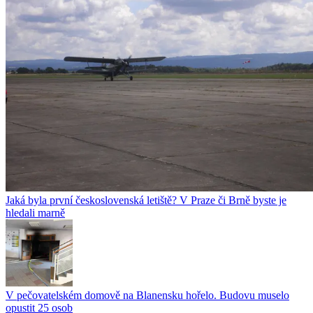
Jaká byla první československá letiště? V Praze či Brně byste je
hledali marně
V pečovatelském domově na Blanensku hořelo. Budovu muselo
opustit 25 osob