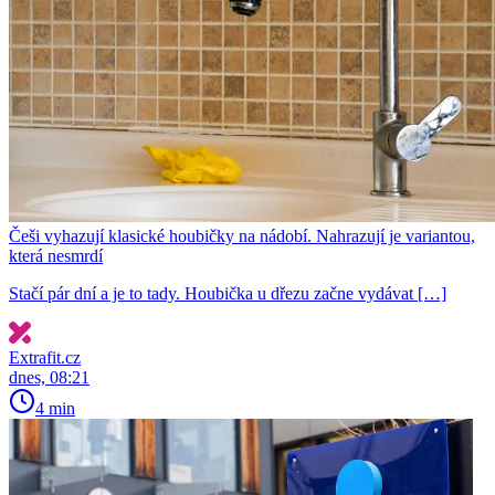
Češi vyhazují klasické houbičky na nádobí. Nahrazují je variantou,
která nesmrdí
Stačí pár dní a je to tady. Houbička u dřezu začne vydávat […]
Extrafit.cz
dnes, 08:21
4 min