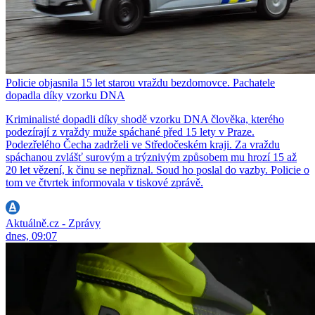
Policie objasnila 15 let starou vraždu bezdomovce. Pachatele
dopadla díky vzorku DNA
Kriminalisté dopadli díky shodě vzorku DNA člověka, kterého
podezírají z vraždy muže spáchané před 15 lety v Praze.
Podezřelého Čecha zadrželi ve Středočeském kraji. Za vraždu
spáchanou zvlášť surovým a trýznivým způsobem mu hrozí 15 až
20 let vězení, k činu se nepřiznal. Soud ho poslal do vazby. Policie o
tom ve čtvrtek informovala v tiskové zprávě.
Aktuálně.cz - Zprávy
dnes, 09:07