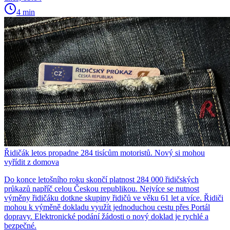
4 min
Řidičák letos propadne 284 tisícům motoristů. Nový si mohou
vyřídit z domova
Do konce letošního roku skončí platnost 284 000 řidičských
průkazů napříč celou Českou republikou. Nejvíce se nutnost
výměny řidičáku dotkne skupiny řidičů ve věku 61 let a více. Řidiči
mohou k výměně dokladu využít jednoduchou cestu přes Portál
dopravy. Elektronické podání žádosti o nový doklad je rychlé a
bezpečné.