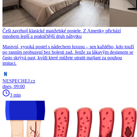
Češi zavrhují klasické manželské postele. Z Ameriky přichází
mnohem lepší a praktičtější druh nábytku
Masivní, vysoká postel s nádechem luxusu – sen každého, kdo touží
po ranním probuzení bez bolesti zad. Jenže za lákavým designem se
často skrývá past, kvůli které můžete utratit majlant za pouhou
imitaci.
NESPECHEJ.cz
dnes, 09:00
3 min