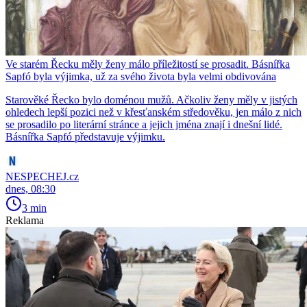
Ve starém Řecku měly ženy málo příležitostí se prosadit. Básnířka
Sapfó byla výjimka, už za svého života byla velmi obdivována
Starověké Řecko bylo doménou mužů. Ačkoliv ženy měly v jistých
ohledech lepší pozici než v křesťanském středověku, jen málo z nich
se prosadilo po literární stránce a jejich jména znají i dnešní lidé.
Básnířka Sapfó představuje výjimku.
NESPECHEJ.cz
dnes, 08:30
3 min
Reklama