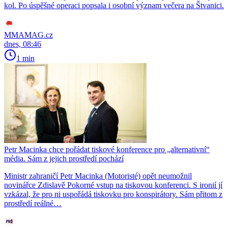
kol. Po úspěšné operaci popsala i osobní význam večera na Štvanici.
MMAMAG.cz
dnes, 08:46
1 min
Petr Macinka chce pořádat tiskové konference pro „alternativní“
média. Sám z jejich prostředí pochází
Ministr zahraničí Petr Macinka (Motoristé) opět neumožnil
novinářce Zdislavě Pokorné vstup na tiskovou konferenci. S ironií jí
vzkázal, že pro ni uspořádá tiskovku pro konspirátory. Sám přitom z
prostředí reálné…