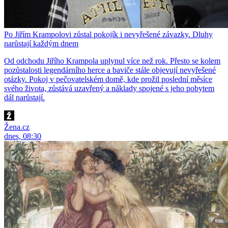
Po Jiřím Krampolovi zůstal pokojík i nevyřešené závazky. Dluhy
narůstají každým dnem
Od odchodu Jiřího Krampola uplynul více než rok. Přesto se kolem
pozůstalosti legendárního herce a baviče stále objevují nevyřešené
otázky. Pokoj v pečovatelském domě, kde prožil poslední měsíce
svého života, zůstává uzavřený a náklady spojené s jeho pobytem
dál narůstají.
Žena.cz
dnes, 08:30