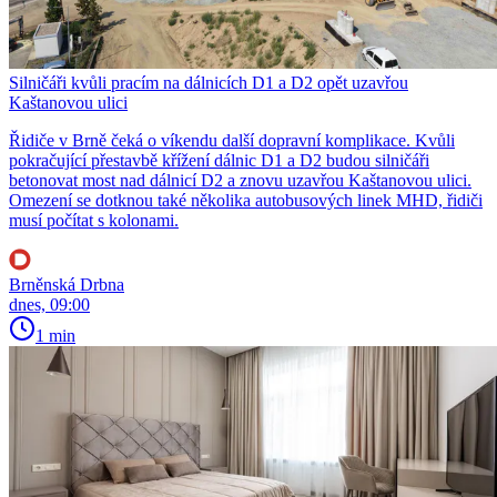
Silničáři kvůli pracím na dálnicích D1 a D2 opět uzavřou
Kaštanovou ulici
Řidiče v Brně čeká o víkendu další dopravní komplikace. Kvůli
pokračující přestavbě křížení dálnic D1 a D2 budou silničáři
betonovat most nad dálnicí D2 a znovu uzavřou Kaštanovou ulici.
Omezení se dotknou také několika autobusových linek MHD, řidiči
musí počítat s kolonami.
Brněnská Drbna
dnes, 09:00
1 min