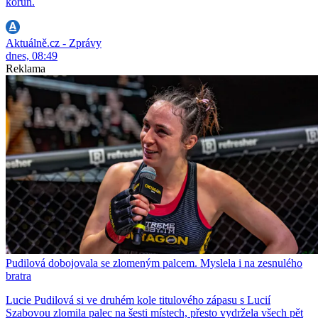
korun.
Aktuálně.cz - Zprávy
dnes, 08:49
Reklama
Pudilová dobojovala se zlomeným palcem. Myslela i na zesnulého
bratra
Lucie Pudilová si ve druhém kole titulového zápasu s Lucií
Szabovou zlomila palec na šesti místech, přesto vydržela všech pět