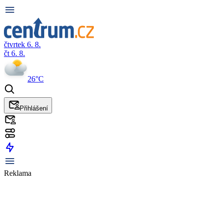
čtvrtek 6. 8.
čt 6. 8.
26°C
Přihlášení
Reklama