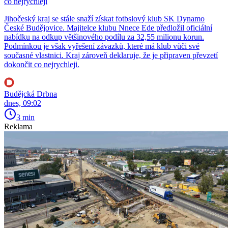
co nejrychleji
Jihočeský kraj se stále snaží získat fotbslový klub SK Dynamo
České Budějovice. Majitelce klubu Nnece Ede předložil oficiální
nabídku na odkup většinového podílu za 32,55 milionu korun.
Podmínkou je však vyřešení závazků, které má klub vůči své
současné vlastnici. Kraj zároveň deklaruje, že je připraven převzetí
dokončit co nejrychleji.
Budějcká Drbna
dnes, 09:02
3 min
Reklama