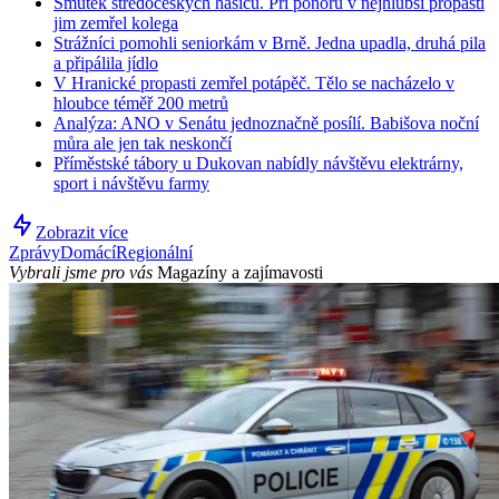
Smutek středočeských hasičů. Při ponoru v nejhlubší propasti
jim zemřel kolega
Strážníci pomohli seniorkám v Brně. Jedna upadla, druhá pila
a připálila jídlo
V Hranické propasti zemřel potápěč. Tělo se nacházelo v
hloubce téměř 200 metrů
Analýza: ANO v Senátu jednoznačně posílí. Babišova noční
můra ale jen tak neskončí
Příměstské tábory u Dukovan nabídly návštěvu elektrárny,
sport i návštěvu farmy
Zobrazit více
Zprávy
Domácí
Regionální
Vybrali jsme pro vás
Magazíny a zajímavosti