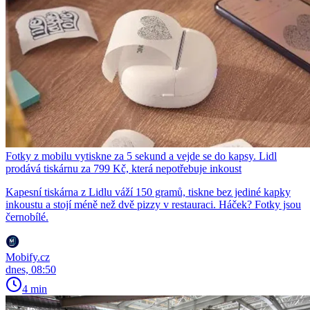
Fotky z mobilu vytiskne za 5 sekund a vejde se do kapsy. Lidl
prodává tiskárnu za 799 Kč, která nepotřebuje inkoust
Kapesní tiskárna z Lidlu váží 150 gramů, tiskne bez jediné kapky
inkoustu a stojí méně než dvě pizzy v restauraci. Háček? Fotky jsou
černobílé.
Mobify.cz
dnes, 08:50
4 min