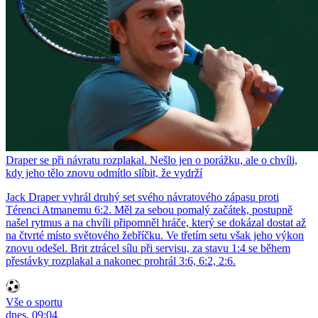
Draper se při návratu rozplakal. Nešlo jen o porážku, ale o chvíli,
kdy jeho tělo znovu odmítlo slíbit, že vydrží
Jack Draper vyhrál druhý set svého návratového zápasu proti
Térenci Atmanemu 6:2. Měl za sebou pomalý začátek, postupně
našel rytmus a na chvíli připomněl hráče, který se dokázal dostat až
na čtvrté místo světového žebříčku. Ve třetím setu však jeho výkon
znovu odešel. Brit ztrácel sílu při servisu, za stavu 1:4 se během
přestávky rozplakal a nakonec prohrál 3:6, 6:2, 2:6.
Vše o sportu
dnes, 09:04