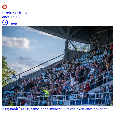
Plzeňská Drbna
dnes, 09:02
1 min
Kraj nabízí za Dynamo 32,55 milionu. Převod akcií chce dokončit