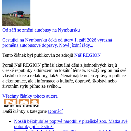
Od září se změní autobusy na Nymbursku
Cestující na Nymbursku čeká od úterý 1. září 2026 výrazná
proměna autobusové dopravy. Nové jízdní řády...
Tento článek byl publikován ze zdrojů
Náš REGION
Portál Náš REGION přináší aktuální dění z jednotlivých krajů
České republiky s důrazem na lokální témata. Každý region má své
vlastní sekce a redaktory, takže čtenář najde nejen zprávy o politice
a ekonomice, ale i informace o kultuře, dopravě, školství nebo
životním stylu přímo ze svého...
Všechny články tohoto autora →
Další články z kategorie
Domácí
Nosáli bělohubí se poprvé narodili v plzeňské zoo. Matka své
potomky přísně střeží