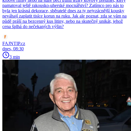
krbové římsy nebo na staré peci trůnil těžký kovový předmět, který
pamatoval ještě rakousko-uherské mocnářství? Zatímco pro nás to
byla jen krásná dekorace, sběratelé dnes za ty nejvzácnější kousky
neváhají zaplatit tisíce korun na ruku. Jak ale poznat, zda se vám na
půdě práší na bezcenný kus litiny, nebo na skutečný unikát, jehož
cena šplhá do nečekaných výšin?
FAJNTIP.cz
dnes, 08:30
3 min