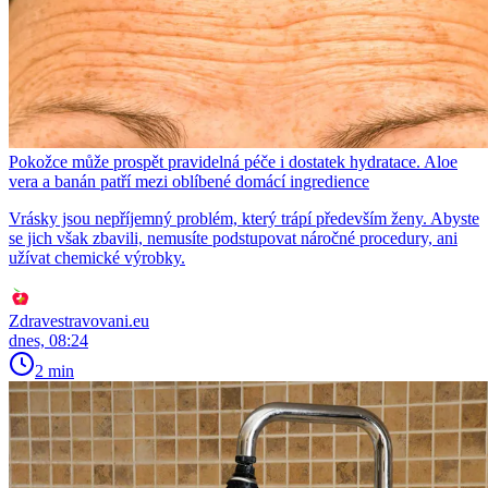
Pokožce může prospět pravidelná péče i dostatek hydratace. Aloe
vera a banán patří mezi oblíbené domácí ingredience
Vrásky jsou nepříjemný problém, který trápí především ženy. Abyste
se jich však zbavili, nemusíte podstupovat náročné procedury, ani
užívat chemické výrobky.
Zdravestravovani.eu
dnes, 08:24
2 min