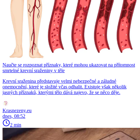
Naučte se rozpoznat příznaky, které mohou ukazovat na přítomnost
smrtelné krevní sraženiny v těle
Krevní sraženina představuje velmi nebezpečné a záludné
onemocnění, které je složité včas odhalit. Existuje však několik
jasných příznaků, kterými tělo dává najevo, že se něco děje.
Krasnezeny.eu
dnes, 08:52
2 min