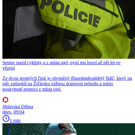
Senior srazil cyklisty a z místa ujel, nyní mu hrozí až pět let ve
vězení
Ze dvou trestných činů je obviněný třiasedmdesátiletý řidič, který na
jaře způsobil na Žďársku vážnou dopravní nehodu a místo
poskytnutí pomoci z místa ujel.
Jihlavská Drbna
dnes, 09:04
1 min