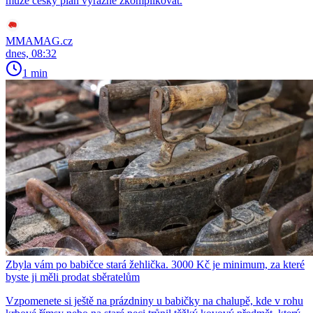
může český plán výrazně zkomplikovat.
MMAMAG.cz
dnes, 08:32
1 min
Zbyla vám po babičce stará žehlička. 3000 Kč je minimum, za které
byste ji měli prodat sběratelům
Vzpomenete si ještě na prázdniny u babičky na chalupě, kde v rohu