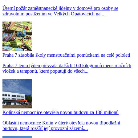
Úterní požár zaměstnanecké jídelny v domově pro osoby se
zdravotním postižením ve Velkých Opatovicích na...
Praha 7 zásobila školy menstruačními pomůckami na celé pololetí
Praha 7 tento týden převzala dalších 160 kilogramů menstruačních
vložek a tamponů, které poputují do všech...
Kolínská nemocnice otevřela novou budovu za 138 milionů
Oblastní nemocnice Kolín v úterý otevřela novou třípodlažní
budovu, která rozšíří její provozní zázemí....