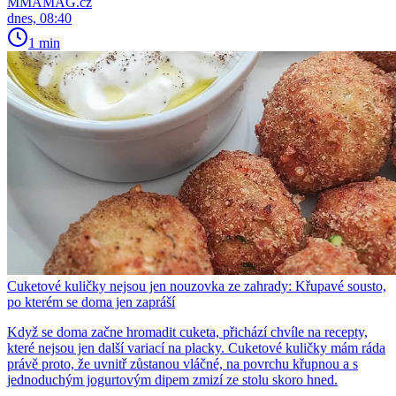
MMAMAG.cz
dnes, 08:40
1 min
Cuketové kuličky nejsou jen nouzovka ze zahrady: Křupavé sousto,
po kterém se doma jen zapráší
Když se doma začne hromadit cuketa, přichází chvíle na recepty,
které nejsou jen další variací na placky. Cuketové kuličky mám ráda
právě proto, že uvnitř zůstanou vláčné, na povrchu křupnou a s
jednoduchým jogurtovým dipem zmizí ze stolu skoro hned.