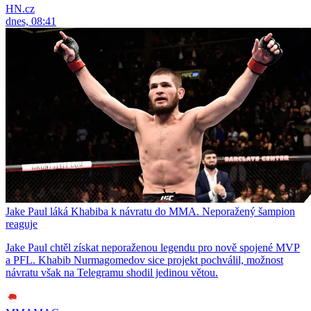
HN.cz
dnes, 08:41
Jake Paul láká Khabiba k návratu do MMA. Neporažený šampion
reaguje
Jake Paul chtěl získat neporaženou legendu pro nově spojené MVP
a PFL. Khabib Nurmagomedov sice projekt pochválil, možnost
návratu však na Telegramu shodil jedinou větou.