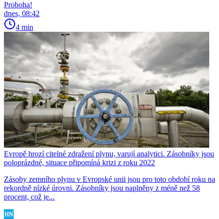
Proboha!
dnes, 08:42
4 min
Evropě hrozí citelné zdražení plynu, varují analytici. Zásobníky jsou
poloprázdné, situace připomíná krizi z roku 2022
Zásoby zemního plynu v Evropské unii jsou pro toto období roku na
rekordně nízké úrovni. Zásobníky jsou naplněny z méně než 58
procent, což je...