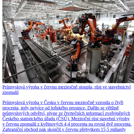
Průmyslová výroba v červnu meziročně stoupla, růst ve stavebnictví
zpomalil
Průmyslová výroba v Česku v červnu meziročně vzrostla o čtyři
procenta, tedy nejvíce od loňského prosince. Dařilo se většině
průmyslových odvětví, plyne ze čtvrtečních informací zveřejněných
Českého statistického úřadu (ČSÚ). Meziroční růst stavební výroby
v červnu zpomalil z květnových 4,4 procenta na rovná dvě procenta.
Zahraniční obchod pak skončil v červnu přebytkem 15,5 miliardy