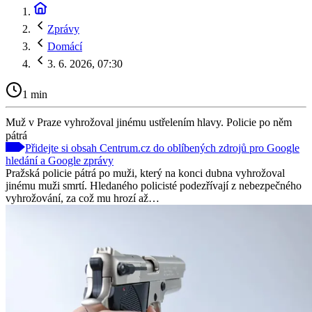
Zprávy
Domácí
3. 6. 2026, 07:30
1 min
Muž v Praze vyhrožoval jinému ustřelením hlavy. Policie po něm
pátrá
Přidejte si obsah Centrum.cz do oblíbených zdrojů pro Google
hledání a Google zprávy
Pražská policie pátrá po muži, který na konci dubna vyhrožoval
jinému muži smrtí. Hledaného policisté podezřívají z nebezpečného
vyhrožování, za což mu hrozí až…