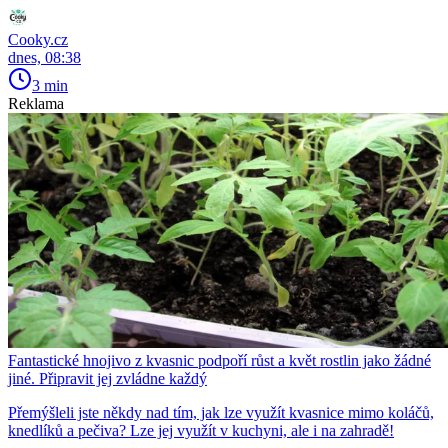
Cooky.cz
dnes, 08:38
3 min
Reklama
Fantastické hnojivo z kvasnic podpoří růst a květ rostlin jako žádné
jiné. Připravit jej zvládne každý
Přemýšleli jste někdy nad tím, jak lze využít kvasnice mimo koláčů,
knedlíků a pečiva? Lze jej využít v kuchyni, ale i na zahradě!