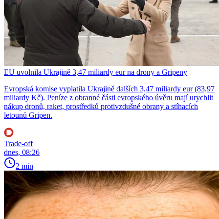
EU uvolnila Ukrajině 3,47 miliardy eur na drony a Gripeny
Evropská komise vyplatila Ukrajině dalších 3,47 miliardy eur (83,97
miliardy Kč). Peníze z obranné části evropského úvěru mají urychlit
nákup dronů, raket, prostředků protivzdušné obrany a stíhacích
letounů Gripen.
Trade-off
dnes, 08:26
2 min