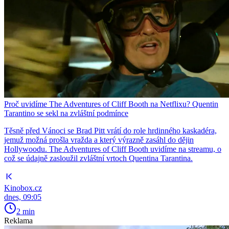
Proč uvidíme The Adventures of Cliff Booth na Netflixu? Quentin
Tarantino se sekl na zvláštní podmínce
Těsně před Vánoci se Brad Pitt vrátí do role hrdinného kaskadéra,
jemuž možná prošla vražda a který výrazně zasáhl do dějin
Hollywoodu. The Adventures of Cliff Booth uvidíme na streamu, o
což se údajně zasloužil zvláštní vrtoch Quentina Tarantina.
Kinobox.cz
dnes, 09:05
2 min
Reklama