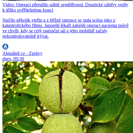
Video: Operaci přerušilo náhlé zemětřesení. Drastické záběry vedly
k těžko uvěřitelnému konci
Stačilo několik vteřin a z běžné operace se stala scéna jako z
katastrofického filmu. Japonští lékaři zahájili operaci pacienta právě
ve chvíli, kdy se celý operační sál a jeho mobiliář začaly
nekontrolovatelně kývat.
Aktuálně.cz - Zprávy
dnes, 09:30