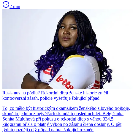
2 min
Rasismus na pódiu? Rekordní dřep ženské historie zničil
kontroverzní zásah, policie vyšetřuje šokující případ
To, co mělo být historickým okamžikem ženského silového trojboje,
skončilo jedním z největších skandálů posledních let. Belgičanka
Sonita Muluhová při pokusu o rekordní dřep s váhou 334,5
kilogramu přišla o platný výkon po zásahu člena obsluhy. O pět
týdnů později celý případ nabral šokující rozměr.