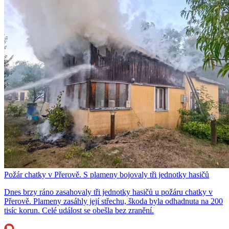
Požár chatky v Přerově. S plameny bojovaly tři jednotky hasičů
Dnes brzy ráno zasahovaly tři jednotky hasičů u požáru chatky v
Přerově. Plameny zasáhly její střechu, škoda byla odhadnuta na 200
tisíc korun. Celé událost se obešla bez zranění.