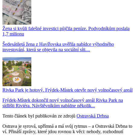
Žena si kvůli falešné investici půjčila peníze. Podvodníkům poslala
1,7 milionu
Šedesátiletá žena z Havířovska uvěřila nabídce výhodného
investování, která se objevila na sociální síti....
Rivka Park je hotový. Frýdek-Místek otevře nový volnočasový areál
Frýdek-Místek dokončil nový volnočasový areál Rivka Park na
sídlišti Riviéra. Návštěvníkům nabídne několik...
Tento článek byl publikován ze zdrojů
Ostravská Drbna
Ostrava je syrová, upřímná a má svůj rytmus – a Ostravská Drbna to
ví. Přináší zprávy, které jdou rovnou k věci: nehody, rozhodnutí