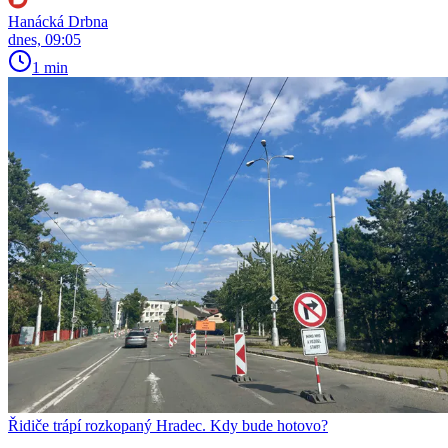
Hanácká Drbna
dnes, 09:05
1 min
Řidiče trápí rozkopaný Hradec. Kdy bude hotovo?