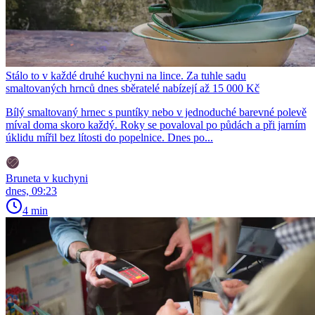
Stálo to v každé druhé kuchyni na lince. Za tuhle sadu
smaltovaných hrnců dnes sběratelé nabízejí až 15 000 Kč
Bílý smaltovaný hrnec s puntíky nebo v jednoduché barevné polevě
míval doma skoro každý. Roky se povaloval po půdách a při jarním
úklidu mířil bez lítosti do popelnice. Dnes po...
Bruneta v kuchyni
dnes, 09:23
4 min