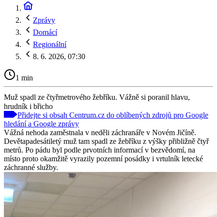
Zprávy
Domácí
Regionální
8. 6. 2026, 07:30
1 min
Muž spadl ze čtyřmetrového žebříku. Vážně si poranil hlavu,
hrudník i břicho
Přidejte si obsah Centrum.cz do oblíbených zdrojů pro Google
hledání a Google zprávy
Vážná nehoda zaměstnala v neděli záchranáře v Novém Jičíně.
Devětapadesátiletý muž tam spadl ze žebříku z výšky přibližně čtyř
metrů. Po pádu byl podle prvotních informací v bezvědomí, na
místo proto okamžitě vyrazily pozemní posádky i vrtulník letecké
záchranné služby.