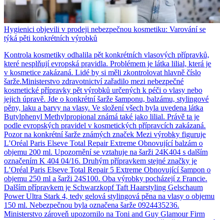
Hygienici objevili v prodeji nebezpečnou kosmetiku: Varování se
týká pěti konkrétních výrobků
Kontrola kosmetiky odhalila pět konkrétních vlasových přípravků,
které nesplňují evropská pravidla. Problémem je látka lilial, která je
v kosmetice zakázaná. Lidé by si měli zkontrolovat hlavně číslo
šarže.Ministerstvo zdravotnictví zařadilo mezi nebezpečné
kosmetické přípravky pět výrobků určených k péči o vlasy nebo
jejich úpravě. Jde o konkrétní šarže šamponu, balzámu, stylingové
pěny, laku a barvy na vlasy. Ve složení všech byla uvedena látka
Butylphenyl Methylpropional známá také jako lilial. Právě ta je
podle evropských pravidel v kosmetických přípravcích zakázaná.
Pozor na konkrétní šarže známých značek Mezi výrobky figuruje
L’Oréal Paris Elseve Total Repair Extreme Obnovující balzám o
objemu 200 ml. Upozornění se vztahuje na šarži 24K404 s dalším
označením K 404 04/16. Druhým přípravkem stejné značky je
L’Oréal Paris Elseve Total Repair 5 Extreme Obnovující šampon o
objemu 250 ml a šarži 24S100. Oba výrobky pocházejí z Francie.
Dalším přípravkem je Schwarzkopf Taft Haarstyling Gelschaum
Power Ultra Stark 4, tedy gelová stylingová pěna na vlasy o objemu
150 ml. Nebezpečnou byla označena šarže 0924435236.
Ministerstvo zároveň upozornilo na Toni and Guy Glamour Firm