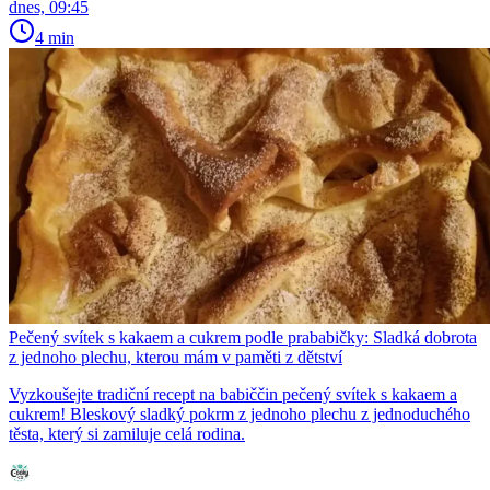
dnes, 09:45
4 min
Pečený svítek s kakaem a cukrem podle prababičky: Sladká dobrota
z jednoho plechu, kterou mám v paměti z dětství
Vyzkoušejte tradiční recept na babiččin pečený svítek s kakaem a
cukrem! Bleskový sladký pokrm z jednoho plechu z jednoduchého
těsta, který si zamiluje celá rodina.