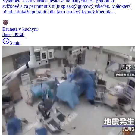
Vytáhnete šišku z hrnce, těšíte se na nadýchanou přílohu ke
svíčkové a za pár minut z ní je splasklý gumový váleček. Málokterá
příloha dokáže potrápit tolik jako poctivý kynutý knedlík....
Bruneta v kuchyni
dnes, 09:40
3 min