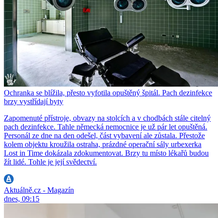
Ochranka se blížila, přesto vyfotila opuštěný špitál. Pach dezinfekce
brzy vystřídají byty
Zapomenuté přístroje, obvazy na stolcích a v chodbách stále citelný
pach dezinfekce. Tahle německá nemocnice je už pár let opuštěná.
Personál ze dne na den odešel, část vybavení ale zůstala. Přestože
kolem objektu kroužila ostraha, prázdné operační sály urbexerka
Lost in Time dokázala zdokumentovat. Brzy tu místo lékařů budou
žít lidé. Tohle je její svědectví.
Aktuálně.cz - Magazín
dnes, 09:15