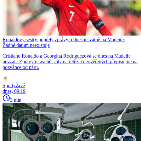
Ronaldovy sestry popřely zprávy o dnešní svatbě na Madeiře:
Žádné datum neexistuje
Cristiano Ronaldo a Georgina Rodríguezová se dnes na Madeiře
nevzali. Zprávy o svatbě stály na řetězci neověřených přepisů, ne na
pozvánce od páru.
SportyŽivě
dnes, 09:19
3 min