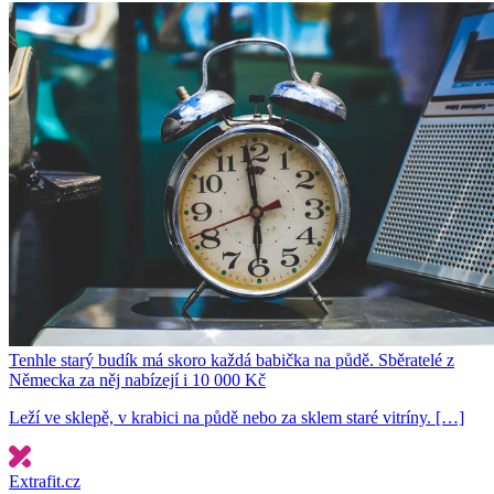
Tenhle starý budík má skoro každá babička na půdě. Sběratelé z
Německa za něj nabízejí i 10 000 Kč
Leží ve sklepě, v krabici na půdě nebo za sklem staré vitríny. […]
Extrafit.cz