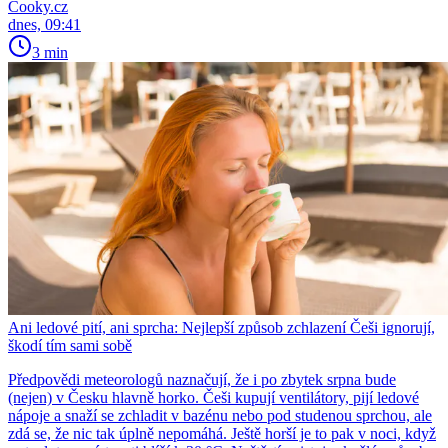
Cooky.cz
dnes, 09:41
3 min
Ani ledové pití, ani sprcha: Nejlepší způsob zchlazení Češi ignorují,
škodí tím sami sobě
Předpovědi meteorologů naznačují, že i po zbytek srpna bude
(nejen) v Česku hlavně horko. Češi kupují ventilátory, pijí ledové
nápoje a snaží se zchladit v bazénu nebo pod studenou sprchou, ale
zdá se, že nic tak úplně nepomáhá. Ještě horší je to pak v noci, když