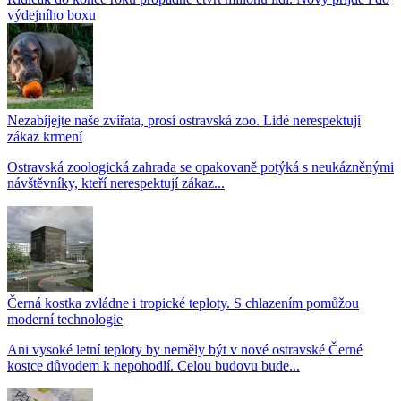
výdejního boxu
Nezabíjejte naše zvířata, prosí ostravská zoo. Lidé nerespektují
zákaz krmení
Ostravská zoologická zahrada se opakovaně potýká s neukázněnými
návštěvníky, kteří nerespektují zákaz...
Černá kostka zvládne i tropické teploty. S chlazením pomůžou
moderní technologie
Ani vysoké letní teploty by neměly být v nové ostravské Černé
kostce důvodem k nepohodlí. Celou budovu bude...