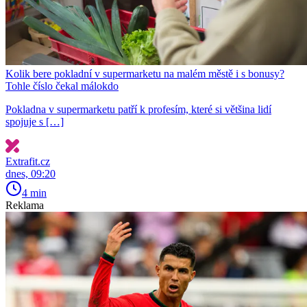
Kolik bere pokladní v supermarketu na malém městě i s bonusy?
Tohle číslo čekal málokdo
Pokladna v supermarketu patří k profesím, které si většina lidí
spojuje s […]
Extrafit.cz
dnes, 09:20
4 min
Reklama