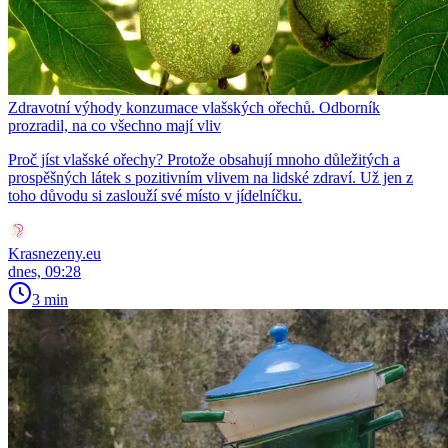
Zdravotní výhody konzumace vlašských ořechů. Odborník
prozradil, na co všechno mají vliv
Proč jíst vlašské ořechy? Protože obsahují mnoho důležitých a
prospěšných látek s pozitivním vlivem na lidské zdraví. Už jen z
toho důvodu si zaslouží své místo v jídelníčku.
Krasnezeny.eu
dnes, 09:28
3 min