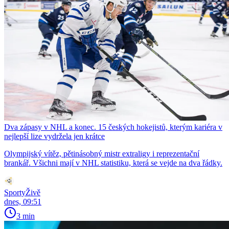
Dva zápasy v NHL a konec. 15 českých hokejistů, kterým kariéra v
nejlepší lize vydržela jen krátce
Olympijský vítěz, pětinásobný mistr extraligy i reprezentační
brankář. Všichni mají v NHL statistiku, která se vejde na dva řádky.
SportyŽivě
dnes, 09:51
3 min