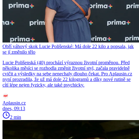
Obří váhový skok Lucie Polišenské: Má dole 22 kilo a popsala, jak
se jí změnilo tělo
Lucie Polišenská (40) prochází výraznou životní proměnou. Před
několika měsíci se rozhodla změnit životní styl, začala pravidelně
cvičit a výsledky na sebe nenechaly dlouho čekat. Pro Aplausin.cz
nyní prozradila, že už má dole 22 kilogramů a díky nové rutině se
cítí lépe nejen fyzicky, ale také psychicky.
Aplausin.cz
dnes, 09:13
2 min