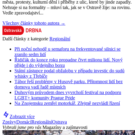
města, protesty, kulturní dění i příběhy z ulic, které by jinde zapadly.
Nehraje si na formality – mluví tak, jak se v Ostravě žije: na rovinu.
Vedle zpravodajství...
Všechny články tohoto autora →
Další články z kategorie
Regionální
Při noční nehodě u semaforu na frekventované silnici se
zranilo sedm lidí
Řidičák do konce roku propadne čtvrt milionu lidí. Nový
přijde i do výdejního boxu
Státní zástupce podal obžalobu v případu investic do sudů
whisky z Třebíče
Tábor řeší problémy v Husově parku. Přítomnost lidí bez
domova vadí řadě místních
Duhovým průvodem dnes vyvrcholí festival na podporu
LGBT+ komunity Prague Pride
Na Znojemsku zemřel motorkář. Zřejmě nezvládl řízení
Zobrazit více
Zprávy
Domácí
Regionální
Ostrava
Vybrali jsme pro vás
Magazíny a zajímavosti