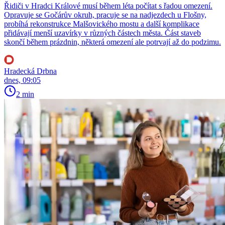
Řidiči v Hradci Králové musí během léta počítat s řadou omezení.
Opravuje se Gočárův okruh, pracuje se na nadjezdech u Flošny,
probíhá rekonstrukce Malšovického mostu a další komplikace
přidávají menší uzavírky v různých částech města. Část staveb
skončí během prázdnin, některá omezení ale potrvají až do podzimu.
Hradecká Drbna
dnes, 09:05
2 min