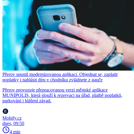
Přerov spustil modernizovanou aplikaci. Objednat se, zaplatit
poplatky i nahlásit díru v chodníku zvládnete z gauče
Přerov provozuje přepracovanou verzi městské aplikace
MUNIPOLIS, která slouží k rezervaci na úřad, platbě poplatků,
parkování i hlášení závad.
Mobify.cz
dnes, 09:50
4 min