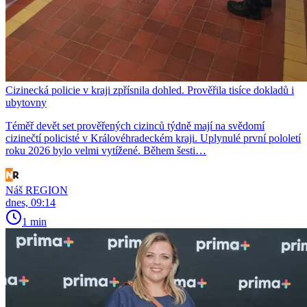
Cizinecká policie v kraji zpřísnila dohled. Prověřila tisíce dokladů i
ubytovny
Téměř devět set prověřených cizinců týdně mají na svědomí
cizinečtí policisté v Královéhradeckém kraji. Uplynulé první pololetí
roku 2026 bylo velmi vytížené. Během šesti…
Náš REGION
dnes, 09:14
1 min