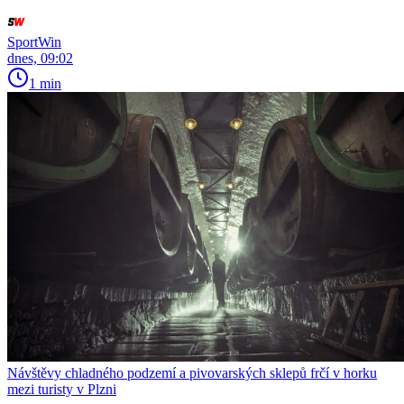
SportWin
dnes, 09:02
1 min
Návštěvy chladného podzemí a pivovarských sklepů frčí v horku
mezi turisty v Plzni