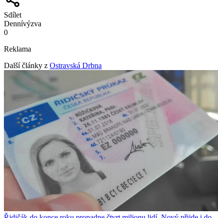
Sdílet
Denní
výzva
0
Reklama
Další články z
Ostravská Drbna
Řidičák do konce roku propadne čtvrt milionu lidí. Nový přijde i do