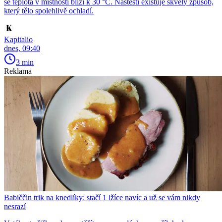
se teplota v místnosti blíží k 30 °C. Naštěstí existuje skvělý způsob,
který tělo spolehlivě ochladí.
Kapitalio
dnes, 09:40
3 min
Reklama
Babiččin trik na knedlíky: stačí 1 lžíce navíc a už se vám nikdy
nesrazí