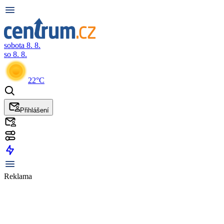
sobota 8. 8.
so 8. 8.
22°C
Přihlášení
Reklama