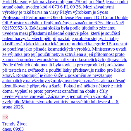
Hold Hairspray, lak na vlasy o objemu 250 ml, u něhož je na spodní
straně obalu uveden kód 4 073 6 FL 09 36. Mezi závadnými
výrobky je také barva na vlasy Pátým výrobkem je Syoss
Professional Performance Oleo Intense Permanent Oil Color Double
Oil Booster v odstínu Teplý měděný s označením 6 76. Jde o šarži
0215X95243. Zakázaná složka byla podle úředního záznamu
uvedena mezi přísadami následné olejové péče, která je součástí
balení barvy. U všech pěti přípravků je problém stejný. Lilial je
klasifikován jako látka toxická pro reprodukci kategorie 1B a nesmí
se používat jako přísada kosmetických výrobků. Ministerstvo uvádí,
že výjimka pro její použití nebyla schválena a její přítomnost proto
znamená porušení evropského nařízení o kosmetických přípravcích.
Podle úředních dokumentů byla toxicita pro reprodukci prokázána
při testech na zvířatech a použití látky představuje riziko pro lidské
zdraví. Rozhodující je číslo šarže Upozornění se nevztahuje
automaticky na všechny výrobky uvedených značek, ale na přesně
identifikované přípravky a šarže. Pokud má někdo některý z nich
doma, vyplatí se proto porovnat označení na obalu s čísly
uvedenými ve varování. Záznamy k jednotlivým výrobkům
zveřejnilo Ministerstvo zdravotnictví na své úřední desce 4. a 6.
srpna 2026.
Trendy Život
dnes, 09:03