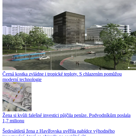
Černá kostka zvládne i tropické teploty. S chlazením pomůžou
moderní technologie
Žena si kvůli falešné investici půjčila peníze. Podvodníkům poslala
1,7 milionu
Šedesátiletá žena z Havířovska uvěřila nabídce výhodného