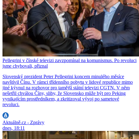
Pellegrini v čínské televizi zavzpomínal na komunismus. Po revoluci
jsme chybovali, přiznal
Slovenský prezident Peter Pellegrini koncem minulého měsíce
navštívil Čínu. V rámci třídenního pobytu v lidové republice mimo
jiné kývnul na rozhovor pro tamější státní televizi CGTN. V něm
nešetřil chválou Číny, sliby, že Slovensko může být pro Peking
vynikajícím prostředníkem, a zkritizoval vývoj po sametové
revoluci.
Aktuálně.cz - Zprávy
dnes, 18:11