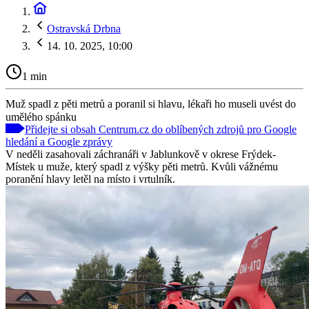
Ostravská Drbna
14. 10. 2025, 10:00
1 min
Muž spadl z pěti metrů a poranil si hlavu, lékaři ho museli uvést do
umělého spánku
Přidejte si obsah Centrum.cz do oblíbených zdrojů pro Google
hledání a Google zprávy
V neděli zasahovali záchranáři v Jablunkově v okrese Frýdek-
Místek u muže, který spadl z výšky pěti metrů. Kvůli vážnému
poranění hlavy letěl na místo i vrtulník.