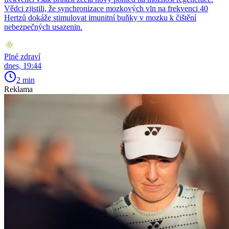
Vědci zjistili, že synchronizace mozkových vln na frekvenci 40
Hertzů dokáže stimulovat imunitní buňky v mozku k čištění
nebezpečných usazenin.
Plné zdraví
dnes, 19:44
2 min
Reklama