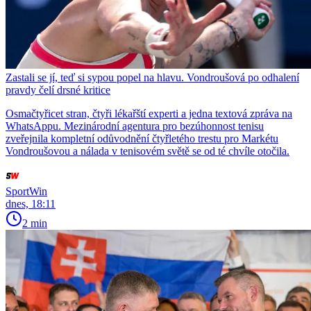
Zastali se jí, teď si sypou popel na hlavu. Vondroušová po odhalení
pravdy čelí drsné kritice
Osmačtyřicet stran, čtyři lékařští experti a jedna textová zpráva na
WhatsAppu. Mezinárodní agentura pro bezúhonnost tenisu
zveřejnila kompletní odůvodnění čtyřletého trestu pro Markétu
Vondroušovou a nálada v tenisovém světě se od té chvíle otočila.
SportWin
dnes, 18:11
2 min