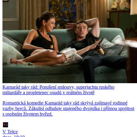
Kamarád taky rád: Porušení smlouvy, superjachta ruského
miliardáře a propletenec osudů v reálném životě
Romantická komedie Kamarád taky rád skrývá zajímavé rodinné
vazby herců. Zákulisí odhaluje utajeného dvojníka i přímou spojitost
s osobním životem hvězd.
V Telce