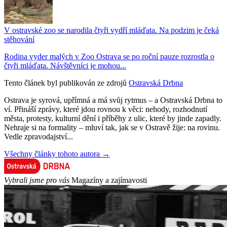
V ostravské zoo se narodila čtyři vydří mláďata. Na podzim je čeká
stěhování
Rodina vyder malých v Zoo Ostrava se po roční pauze rozrostla o
čtyři mláďata. Návštěvníci je mohou...
Tento článek byl publikován ze zdrojů
Ostravská Drbna
Ostrava je syrová, upřímná a má svůj rytmus – a Ostravská Drbna to
ví. Přináší zprávy, které jdou rovnou k věci: nehody, rozhodnutí
města, protesty, kulturní dění i příběhy z ulic, které by jinde zapadly.
Nehraje si na formality – mluví tak, jak se v Ostravě žije: na rovinu.
Vedle zpravodajství...
Všechny články tohoto autora →
Vybrali jsme pro vás
Magazíny a zajímavosti