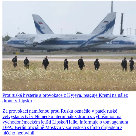
Protiruská hysterie a provokace z Kyjeva, reaguje Kreml na nález
dronu v Lipsku
Za provokaci namířenou proti Rusku označilo v pátek ruské
velvyslanectví v Německu úterní nález dronu s výbušninou na
východoněmeckém letišti Lipsko/Halle. Informuje o tom agentura
DPA. Berlín oficiálně Moskvu v souvislosti s tímto případem z
ničeho neobvinil.