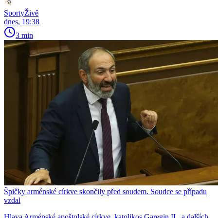
SportyŽivě
dnes, 19:38
3 min
Špičky arménské církve skončily před soudem. Soudce se případu
vzdal
Hlava Arménské apoštolské církve, katolikos Garegin II., a dalších