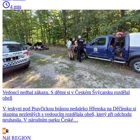
4 min
Vedoucí nedbal zákazu. S dětmi si v Českém Švýcarsku rozdělal
oheň
V jeskyni pod Pravčickou bránou nedaleko Hřenska na Děčínsku si
skupina nezletilých s vedoucím rozdělala oheň, který při odchodu
neuhasila. V národním parku České…
Náš REGION