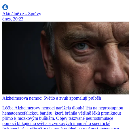
Aktuálně.cz - Zprávy
dnes, 20:23
Alzheimerova nemoc: Světlo a zvuk zpomalují průběh
Léčba Alzheimerovy nemoci narážela dlouhá léta na neprostupnou
hematoencefalickou bariéru, která bránila většině léků proniknout
přímo k mozkovým buňkám. Objev takzvané neurostimulace
pomocí blikajícího světla a zvukových impulsů o specifické
frekvenci však přináší zcela nový pohled na možnost regenerace.