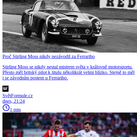
Proč Stirling Moss nikdy nezávodil za Ferrariho
Stirling Moss se nikdy nestal mistrem světa v královně motorsportu.
Přesto měl britský pilot k titulu několikrát velmi blízko. Stejně to měl
i se závodním postem u Ferrariho.
SvětFormule.cz
dnes, 21:24
1 min