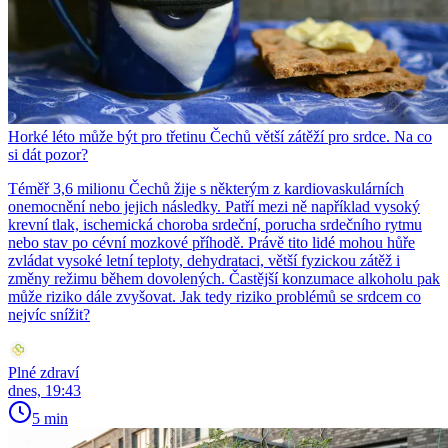
Horké léto může být pro třetinu Čechů větší zátěží pro srdce. Na co
si dát pozor?
Téměř 3,6 milionu Čechů žije s některým z kardiovaskulárních
onemocnění nebo jejich následky. Patří mezi ně například vysoký
krevní tlak, ischemická choroba srdeční, porucha srdečního rytmu
nebo stav po cévní mozkové příhodě. Právě tito lidé mohou hůře
zvládat vysoké letní teploty, dehydrataci, větší fyzickou zátěž i
změny režimu během dovolených. Častější konzumace alkoholu pak
může riziko dále zvyšovat. Jak tedy riziko problémů se srdcem co
nejvíc snížit?
Plné zdraví
dnes, 19:43
5 min