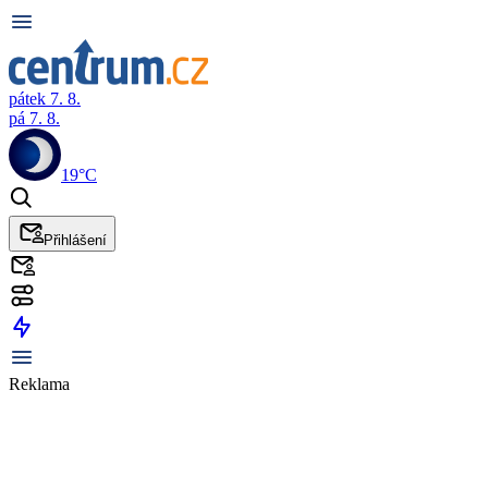
pátek 7. 8.
pá 7. 8.
19°C
Přihlášení
Reklama