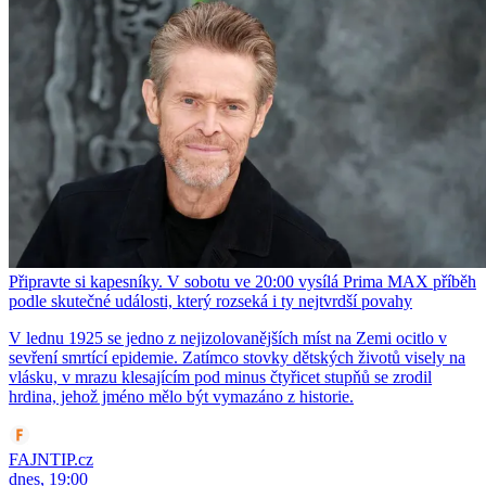
Připravte si kapesníky. V sobotu ve 20:00 vysílá Prima MAX příběh
podle skutečné události, který rozseká i ty nejtvrdší povahy
V lednu 1925 se jedno z nejizolovanějších míst na Zemi ocitlo v
sevření smrtící epidemie. Zatímco stovky dětských životů visely na
vlásku, v mrazu klesajícím pod minus čtyřicet stupňů se zrodil
hrdina, jehož jméno mělo být vymazáno z historie.
FAJNTIP.cz
dnes, 19:00