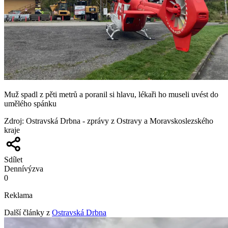
Muž spadl z pěti metrů a poranil si hlavu, lékaři ho museli uvést do
umělého spánku
Zdroj
:
Ostravská Drbna - zprávy z Ostravy a Moravskoslezského
kraje
Sdílet
Denní
výzva
0
Reklama
Další články z
Ostravská Drbna