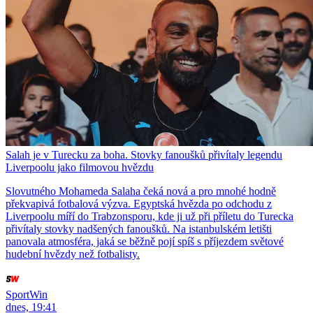
Salah je v Turecku za boha. Stovky fanoušků přivítaly legendu
Liverpoolu jako filmovou hvězdu
Slovutného Mohameda Salaha čeká nová a pro mnohé hodně
překvapivá fotbalová výzva. Egyptská hvězda po odchodu z
Liverpoolu míří do Trabzonsporu, kde ji už při příletu do Turecka
přivítaly stovky nadšených fanoušků. Na istanbulském letišti
panovala atmosféra, jaká se běžně pojí spíš s příjezdem světové
hudební hvězdy než fotbalisty.
SportWin
dnes, 19:41