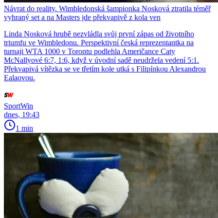
Návrat do reality. Wimbledonská šampionka Nosková ztratila téměř
vyhraný set a na Masters jde překvapivě z kola ven
Linda Nosková hrubě nezvládla svůj první zápas od životního
triumfu ve Wimbledonu. Perspektivní česká reprezentantka na
turnaji WTA 1000 v Torontu podlehla Američance Caty
McNallyové 6:7, 1:6, když v úvodní sadě neudržela vedení 5:1.
Překvapivá vítězka se ve třetím kole utká s Filipínkou Alexandrou
Ealaovou.
SportWin
dnes, 19:43
1 min