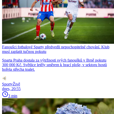
Fanoušci fotbalové Sparty předvedli nepochopitelné chování. Klub
musí zaplatit tučnou pokutu
Sparta Praha dostala za výtržnosti svých fanoušků v Brně pokutu
300 000 Kč. Světlice letěly směrem k hrací ploše, v sektoru hostů
hořela střecha toalet.
SportyŽivě
dnes, 20:55
3 min