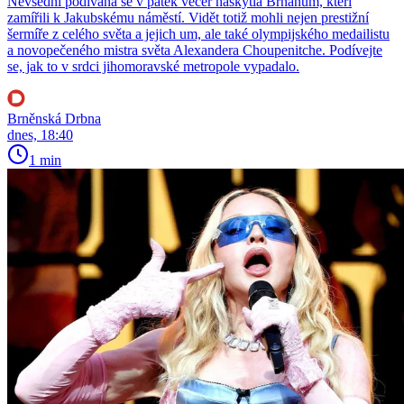
Nevšední podívaná se v pátek večer naskytla Brňanům, kteří
zamířili k Jakubskému náměstí. Vidět totiž mohli nejen prestižní
šermíře z celého světa a jejich um, ale také olympijského medailistu
a novopečeného mistra světa Alexandera Choupenitche. Podívejte
se, jak to v srdci jihomoravské metropole vypadalo.
Brněnská Drbna
dnes, 18:40
1 min