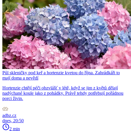
Půl skleničky pod keř a hortenzie kvetou do října. Zahrádkáři to
mají doma a nevědí
Hortenzie chtějí péči obzvlášť v létě, když se jim z květů dělají
nadýchané koule jako z pohádky. Právě tehdy potřebují pořádnou
porci živin.
adbz.cz
dnes, 20:50
2 min