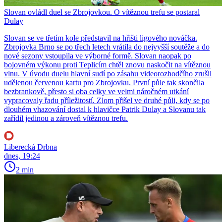
Slovan ovládl duel se Zbrojovkou. O vítěznou trefu se postaral
Dulay
Slovan se ve třetím kole představil na hřišti ligového nováčka.
Zbrojovka Brno se po třech letech vrátila do nejvyšší soutěže a do
nové sezony vstoupila ve výborné formě. Slovan naopak po
bojovném výkonu proti Teplicím chtěl znovu naskočit na vítěznou
vlnu. V úvodu duelu hlavní sudí po zásahu videorozhodčího zrušil
udělenou červenou kartu pro Zbrojovku. První půle tak skončila
bezbrankově, přesto si oba celky ve velmi náročném utkání
vypracovaly řadu příležitostí. Zlom přišel ve druhé půli, kdy se po
dlouhém vhazování dostal k hlavičce Patrik Dulay a Slovanu tak
zařídil jedinou a zároveň vítěznou trefu.
Liberecká Drbna
dnes, 19:24
2 min