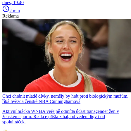
dnes, 19:40
2 min
Reklama
Chci chránit mladé dívky, neměly by hrát proti biologickým mužům,
říká hvězda ženské NBA Cunninghamová
Aktivní hráčka WNBA veřejně odmítla účast transgender žen v
ženském sportu. Reakce přišla z hal, od vedení ligy i od
spoluhráček.