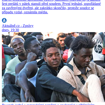
šest prelátů v pátek stanuli před soudem. První jednání, uspořádané
za zavřenými dveřmi, ale zakrátko skončilo, protože soudce se
případu vzdal, oznámila média.
Aktuálně.cz - Zprávy
dnes, 19:30