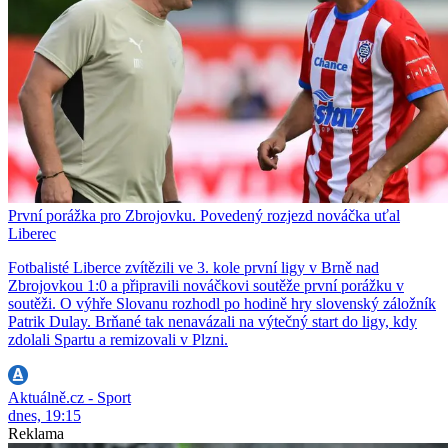
První porážka pro Zbrojovku. Povedený rozjezd nováčka uťal
Liberec
Fotbalisté Liberce zvítězili ve 3. kole první ligy v Brně nad
Zbrojovkou 1:0 a připravili nováčkovi soutěže první porážku v
soutěži. O výhře Slovanu rozhodl po hodině hry slovenský záložník
Patrik Dulay. Brňané tak nenavázali na výtečný start do ligy, kdy
zdolali Spartu a remizovali v Plzni.
Aktuálně.cz - Sport
dnes, 19:15
Reklama