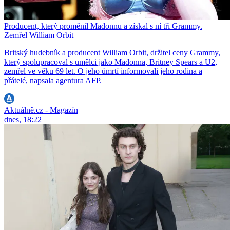
Producent, který proměnil Madonnu a získal s ní tři Grammy.
Zemřel William Orbit
Britský hudebník a producent William Orbit, držitel ceny Grammy,
který spolupracoval s umělci jako Madonna, Britney Spears a U2,
zemřel ve věku 69 let. O jeho úmrtí informovali jeho rodina a
přátelé, napsala agentura AFP.
Aktuálně.cz - Magazín
dnes, 18:22