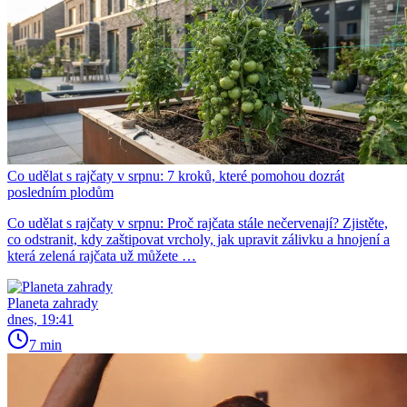
Co udělat s rajčaty v srpnu: 7 kroků, které pomohou dozrát
posledním plodům
Co udělat s rajčaty v srpnu: Proč rajčata stále nečervenají? Zjistěte,
co odstranit, kdy zaštipovat vrcholy, jak upravit zálivku a hnojení a
která zelená rajčata už můžete …
Planeta zahrady
dnes, 19:41
7 min