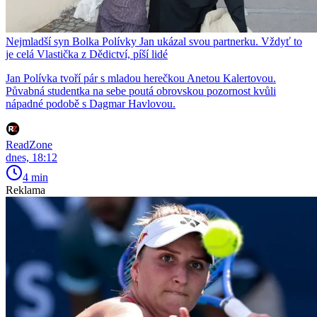
Nejmladší syn Bolka Polívky Jan ukázal svou partnerku. Vždyť to
je celá Vlastička z Dědictví, píší lidé
Jan Polívka tvoří pár s mladou herečkou Anetou Kalertovou.
Půvabná studentka na sebe poutá obrovskou pozornost kvůli
nápadné podobě s Dagmar Havlovou.
ReadZone
dnes, 18:12
4 min
Reklama