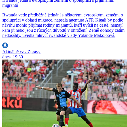
Rwanda jedná s evropskými zeměmi o spolupráci s přijímáním
migrantů
Rwanda vede předběžná jednání s některými evropskými zeměmi o
spolupráci v oblasti migrace, napsala agentura AFP. Kigali by podle
návrhu mohlo přijímat rodiny migrantů, kteří uvízli na cestě, nemají
kam jít nebo jsou z různých důvodů v ohrožení. Země dohody zatím
nedosáhly, uvedla mluvčí rwandské vlády Yolande Makoloová.
Aktuálně.cz - Zprávy
dnes, 19:30