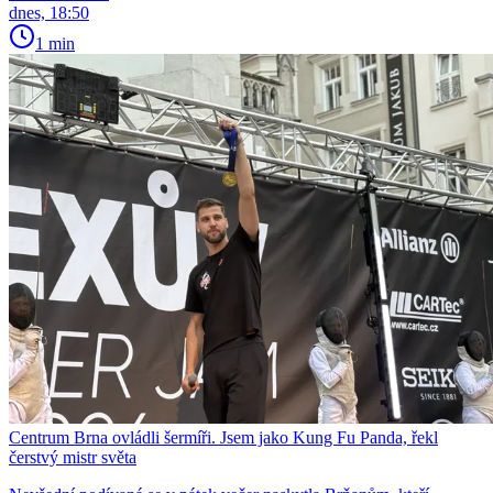
dnes, 18:50
1 min
Centrum Brna ovládli šermíři. Jsem jako Kung Fu Panda, řekl
čerstvý mistr světa