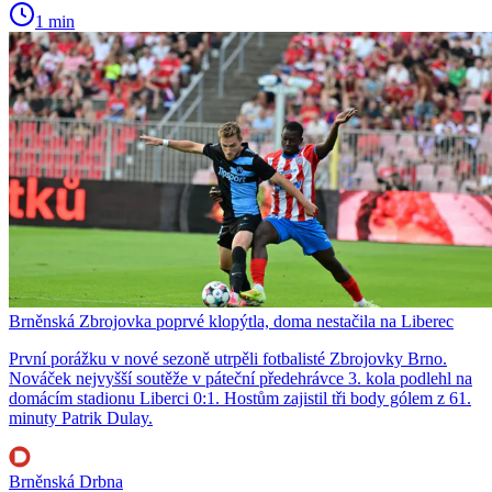
1 min
Brněnská Zbrojovka poprvé klopýtla, doma nestačila na Liberec
První porážku v nové sezoně utrpěli fotbalisté Zbrojovky Brno.
Nováček nejvyšší soutěže v páteční předehrávce 3. kola podlehl na
domácím stadionu Liberci 0:1. Hostům zajistil tři body gólem z 61.
minuty Patrik Dulay.
Brněnská Drbna