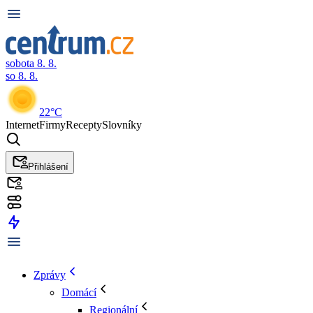
sobota 8. 8.
so 8. 8.
22°C
Internet
Firmy
Recepty
Slovníky
Přihlášení
Zprávy
Domácí
Regionální