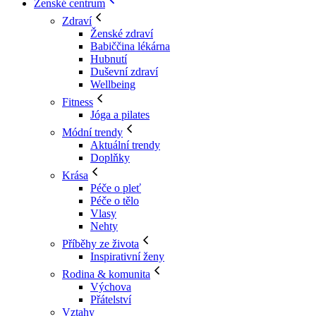
Ženské centrum
Zdraví
Ženské zdraví
Babiččina lékárna
Hubnutí
Duševní zdraví
Wellbeing
Fitness
Jóga a pilates
Módní trendy
Aktuální trendy
Doplňky
Krása
Péče o pleť
Péče o tělo
Vlasy
Nehty
Příběhy ze života
Inspirativní ženy
Rodina & komunita
Výchova
Přátelství
Vztahy