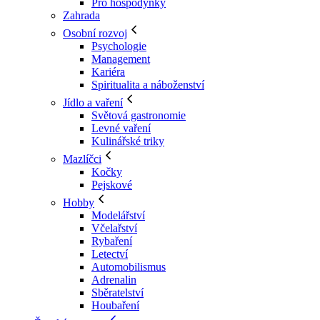
Pro hospodyňky
Zahrada
Osobní rozvoj
Psychologie
Management
Kariéra
Spiritualita a náboženství
Jídlo a vaření
Světová gastronomie
Levné vaření
Kulinářské triky
Mazlíčci
Kočky
Pejskové
Hobby
Modelářství
Včelařství
Rybaření
Letectví
Automobilismus
Adrenalin
Sběratelství
Houbaření