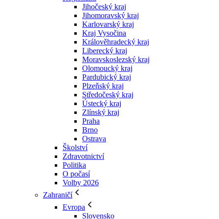
Jihočeský kraj
Jihomoravský kraj
Karlovarský kraj
Kraj Vysočina
Králověhradecký kraj
Liberecký kraj
Moravskoslezský kraj
Olomoucký kraj
Pardubický kraj
Plzeňský kraj
Středočeský kraj
Ústecký kraj
Zlínský kraj
Praha
Brno
Ostrava
Školství
Zdravotnictví
Politika
O počasí
Volby 2026
Zahraničí
Evropa
Slovensko