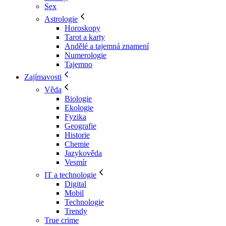
Sex
Astrologie
Horoskopy
Tarot a karty
Andělé a tajemná znamení
Numerologie
Tajemno
Zajímavosti
Věda
Biologie
Ekologie
Fyzika
Geografie
Historie
Chemie
Jazykověda
Vesmír
IT a technologie
Digital
Mobil
Technologie
Trendy
True crime