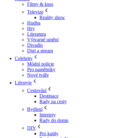
Filmy & kino
Televize
Reality show
Hudba
Hry
Literatura
Výtvarné umění
Divadlo
Digi a stream
Celebrity
Módní policie
Pro pamětníky
Nové tváře
Lifestyle
Cestování
Destinace
Rady na cesty
Bydlení
Interiery
Rady do domu
DIY
Pro kutily