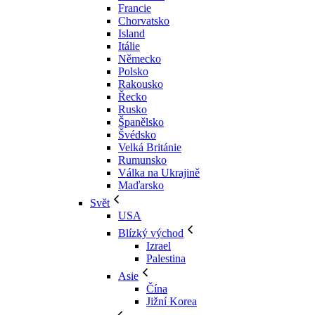
Francie
Chorvatsko
Island
Itálie
Německo
Polsko
Rakousko
Řecko
Rusko
Španělsko
Švédsko
Velká Británie
Rumunsko
Válka na Ukrajině
Maďarsko
Svět
USA
Blízký východ
Izrael
Palestina
Asie
Čína
Jižní Korea