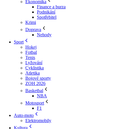
Ekonomika
Finance a burza
Podnikání
Spotřebitel
Krimi
Doprava
Nehody
Sport
Hokej
Fotbal
Tenis
Lyžování
Cyklistika
Atletika
Bojové sporty
ZOH 2026
Basketbal
NBA
Motosport
F1
Auto-moto
Elektromobily
Kultura