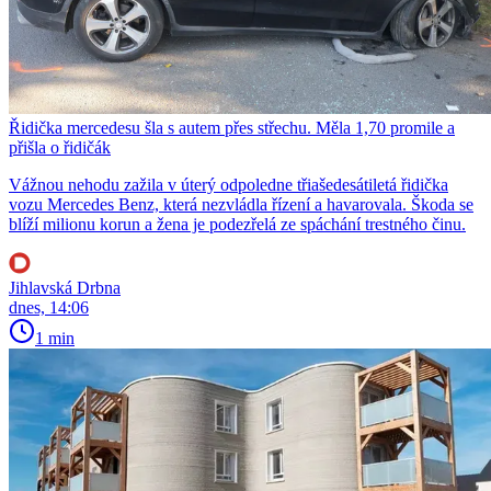
Řidička mercedesu šla s autem přes střechu. Měla 1,70 promile a
přišla o řidičák
Vážnou nehodu zažila v úterý odpoledne třiašedesátiletá řidička
vozu Mercedes Benz, která nezvládla řízení a havarovala. Škoda se
blíží milionu korun a žena je podezřelá ze spáchání trestného činu.
Jihlavská Drbna
dnes, 14:06
1 min