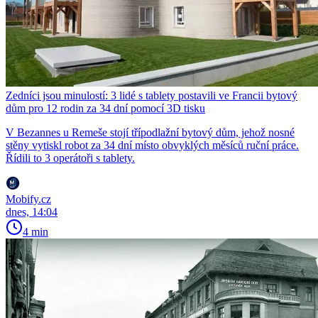
Zedníci jsou minulostí: 3 lidé s tablety postavili ve Francii bytový
dům pro 12 rodin za 34 dní pomocí 3D tisku
V Bezannes u Remeše stojí třípodlažní bytový dům, jehož nosné
stěny vytiskl robot za 34 dní místo obvyklých měsíců ruční práce.
Řídili to 3 operátoři s tablety.
Mobify.cz
dnes, 14:04
4 min