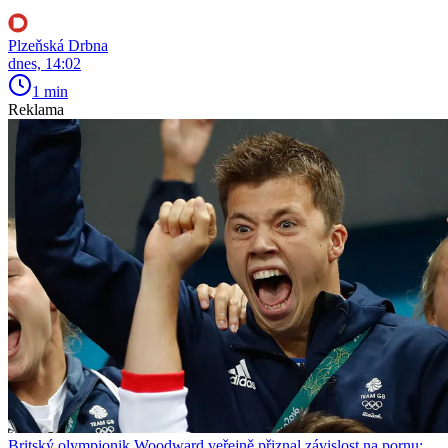
Plzeňská Drbna
dnes, 14:02
1 min
Reklama
Britský olympionik Woodward veřejně přiznal závislost na pornu: