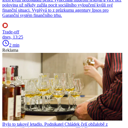
polovina už někdy zažila pocit sociálního vyloučení kvůli své
finanční situaci. Vyplývá to z průzkumu agentury Ipsos pro
Garanční systém finančního trhu.
Trade-off
dnes, 13:25
2 min
Reklama
Bylo to takové letadlo. Podnikatel Chládek čelí obžalobě z