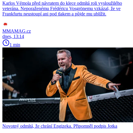
Karlos Vémola před návratem do klece odmítá roli vysloužilého
veterána. Neporaženému Frédéricu Vosgrönemu vzkázal, že ve
Frankfurtu neustoupí ani pod tlakem a půjde mu ublížit.
MMAMAG.cz
dnes, 13:14
1 min
Novotný odmítá, že chrání Engizeka. Připomněl podpis Jotka