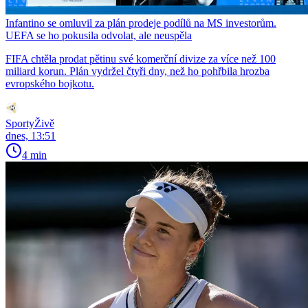
Infantino se omluvil za plán prodeje podílů na MS investorům.
UEFA se ho pokusila odvolat, ale neuspěla
FIFA chtěla prodat pětinu své komerční divize za více než 100
miliard korun. Plán vydržel čtyři dny, než ho pohřbila hrozba
evropského bojkotu.
SportyŽivě
dnes, 13:51
4 min