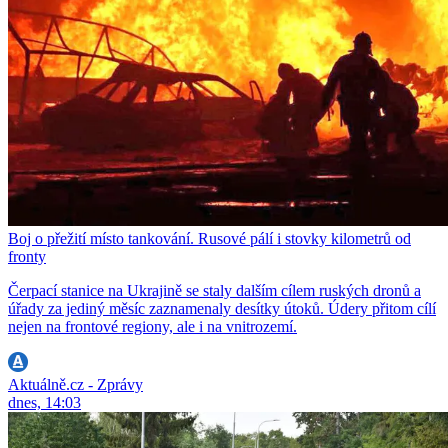
Boj o přežití místo tankování. Rusové pálí i stovky kilometrů od
fronty
Čerpací stanice na Ukrajině se staly dalším cílem ruských dronů a
úřady za jediný měsíc zaznamenaly desítky útoků. Údery přitom cílí
nejen na frontové regiony, ale i na vnitrozemí.
Aktuálně.cz - Zprávy
dnes, 14:03