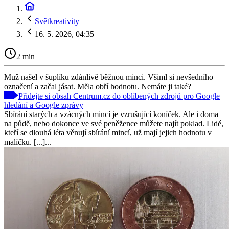
Světkreativity
16. 5. 2026, 04:35
2 min
Muž našel v šuplíku zdánlivě běžnou minci. Všiml si nevšedního
označení a začal jásat. Měla obří hodnotu. Nemáte ji také?
Přidejte si obsah Centrum.cz do oblíbených zdrojů pro Google
hledání a Google zprávy
Sbírání starých a vzácných mincí je vzrušující koníček. Ale i doma
na půdě, nebo dokonce ve své peněžence můžete najít poklad. Lidé,
kteří se dlouhá léta věnují sbírání mincí, už mají jejich hodnotu v
malíčku. [...]...