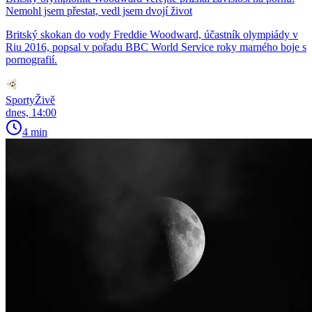
Nemohl jsem přestat, vedl jsem dvojí život
Britský skokan do vody Freddie Woodward, účastník olympiády v
Riu 2016, popsal v pořadu BBC World Service roky marného boje s
pornografií.
SportyŽivě
dnes, 14:00
4 min