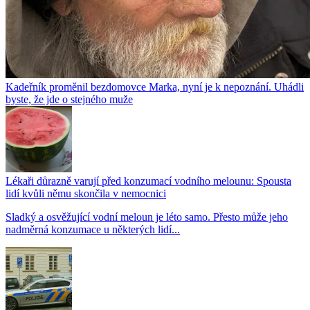
Kadeřník proměnil bezdomovce Marka, nyní je k nepoznání. Uhádli
byste, že jde o stejného muže
Lékaři důrazně varují před konzumací vodního melounu: Spousta
lidí kvůli němu skončila v nemocnici
Sladký a osvěžující vodní meloun je léto samo. Přesto může jeho
nadměrná konzumace u některých lidí...