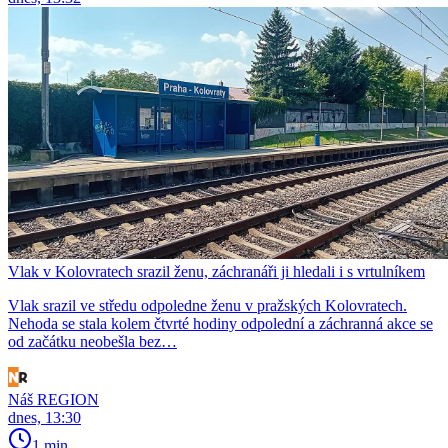
Vlak v Kolovratech srazil ženu, záchranáři ji hledali i s vrtulníkem
Vlak srazil ve středu odpoledne ženu v pražských Kolovratech.
Nehoda se stala kolem čtvrté hodiny odpolední a záchranná akce se
od začátku neobešla bez…
Náš REGION
dnes, 13:30
1 min