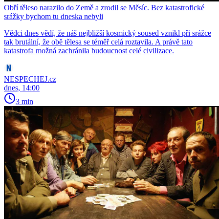
Obří těleso narazilo do Země a zrodil se Měsíc. Bez katastrofické
srážky bychom tu dneska nebyli
Vědci dnes vědí, že náš nejbližší kosmický soused vznikl při srážce
tak brutální, že obě tělesa se téměř celá roztavila. A právě tato
katastrofa možná zachránila budoucnost celé civilizace.
NESPECHEJ.cz
dnes, 14:00
3 min