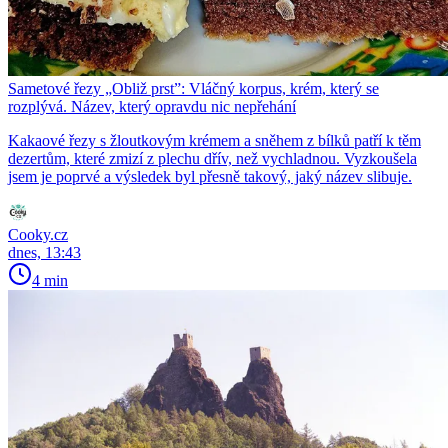
Sametové řezy „Obliž prst”: Vláčný korpus, krém, který se
rozplývá. Název, který opravdu nic nepřehání
Kakaové řezy s žloutkovým krémem a sněhem z bílků patří k těm
dezertům, které zmizí z plechu dřív, než vychladnou. Vyzkoušela
jsem je poprvé a výsledek byl přesně takový, jaký název slibuje.
Cooky.cz
dnes, 13:43
4 min