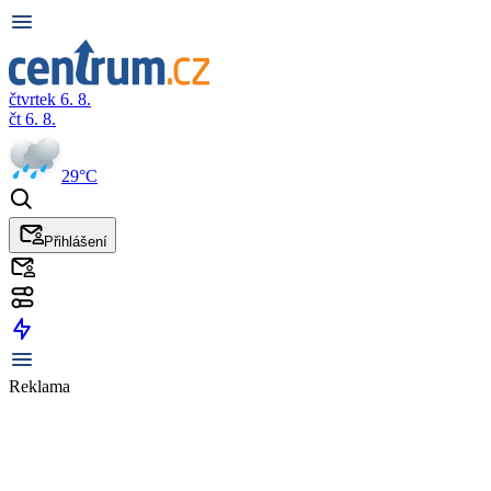
čtvrtek 6. 8.
čt 6. 8.
29°C
Přihlášení
Reklama