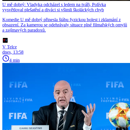
U mě dobrý: Vladyka odcházel s ledem na tváři, Polívka
vysvětloval plešatění a diváci si všimli školáckých chyb
Komedie U mě dobrý přinesla štábu fyzickou bolest i zklamání z
obsazení. Za kamerou se odehrávaly situace plné filmařských omylů
a zajímavých paradoxů.
V Telce
dnes, 13:58
4 min