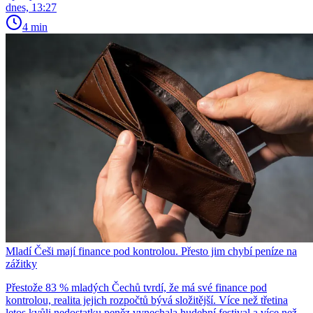
dnes, 13:27
4 min
Mladí Češi mají finance pod kontrolou. Přesto jim chybí peníze na
zážitky
Přestože 83 % mladých Čechů tvrdí, že má své finance pod
kontrolou, realita jejich rozpočtů bývá složitější. Více než třetina
letos kvůli nedostatku peněz vynechala hudební festival a více než