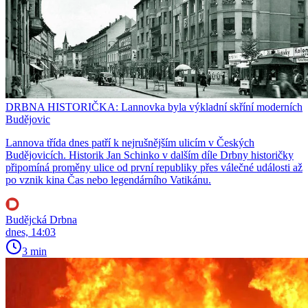
DRBNA HISTORIČKA: Lannovka byla výkladní skříní moderních
Budějovic
Lannova třída dnes patří k nejrušnějším ulicím v Českých
Budějovicích. Historik Jan Schinko v dalším díle Drbny historičky
připomíná proměny ulice od první republiky přes válečné události až
po vznik kina Čas nebo legendárního Vatikánu.
Budějcká Drbna
dnes, 14:03
3 min