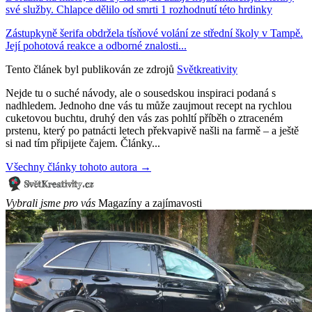
své služby. Chlapce dělilo od smrti 1 rozhodnutí této hrdinky
Zástupkyně šerifa obdržela tísňové volání ze střední školy v Tampě.
Její pohotová reakce a odborné znalosti...
Tento článek byl publikován ze zdrojů
Světkreativity
Nejde tu o suché návody, ale o sousedskou inspiraci podaná s
nadhledem. Jednoho dne vás tu může zaujmout recept na rychlou
cuketovou buchtu, druhý den vás zas pohltí příběh o ztraceném
prstenu, který po patnácti letech překvapivě našli na farmě – a ještě
si nad tím připijete čajem. Články...
Všechny články tohoto autora →
Vybrali jsme pro vás
Magazíny a zajímavosti