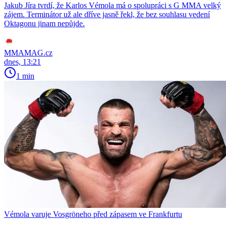
Jakub Jíra tvrdí, že Karlos Vémola má o spolupráci s G MMA velký
zájem. Terminátor už ale dříve jasně řekl, že bez souhlasu vedení
Oktagonu jinam nepůjde.
MMAMAG.cz
dnes, 13:21
1 min
Vémola varuje Vosgröneho před zápasem ve Frankfurtu