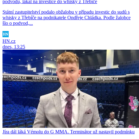
podvodu, lákal na investice do whisky z Třebíče
Státní zastupitelství podalo obžalobu v případu investic do sudů s
whisky z Třebíče na podnikatele Ondřeje Chládka. Podle žalobce
šlo o podvod,...
HN.cz
dnes, 13:25
Jíra dál láká Vémolu do G MMA. Terminátor už nastavil podmínku