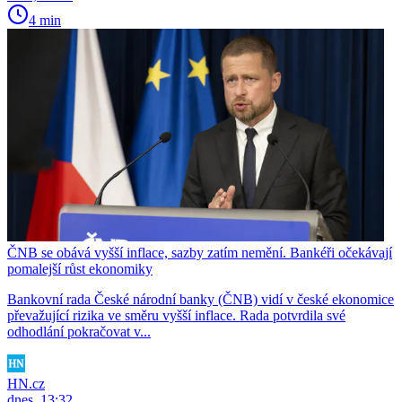
4 min
ČNB se obává vyšší inflace, sazby zatím nemění. Bankéři očekávají
pomalejší růst ekonomiky
Bankovní rada České národní banky (ČNB) vidí v české ekonomice
převažující rizika ve směru vyšší inflace. Rada potvrdila své
odhodlání pokračovat v...
HN.cz
dnes, 13:32