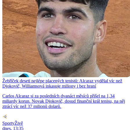
Žebříček deseti nejlépe placených tenistů: Alcaraz vydělal víc než
Djokovič, Williamsová inkasuje miliony i bez hraní
Carlos Alcaraz si za posledních dvanáct měsíců přišel na 1,34
miliardy korun. Novak Djokovič, dosud finanční král tenisu, na něj
ztrácí víc než 37 milionů dolarů.
SportyŽivě
dnes, 13:35