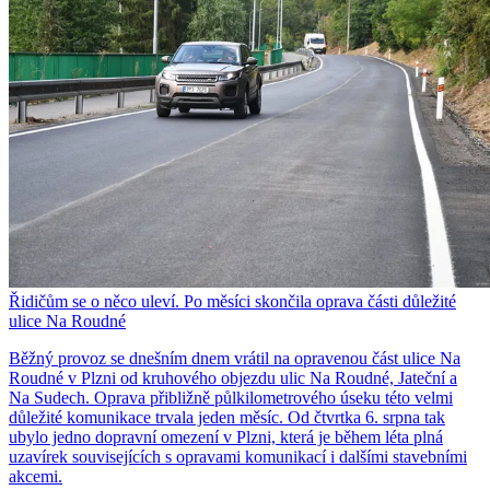
Řidičům se o něco uleví. Po měsíci skončila oprava části důležité
ulice Na Roudné
Běžný provoz se dnešním dnem vrátil na opravenou část ulice Na
Roudné v Plzni od kruhového objezdu ulic Na Roudné, Jateční a
Na Sudech. Oprava přibližně půlkilometrového úseku této velmi
důležité komunikace trvala jeden měsíc. Od čtvrtka 6. srpna tak
ubylo jedno dopravní omezení v Plzni, která je během léta plná
uzavírek souvisejících s opravami komunikací i dalšími stavebními
akcemi.