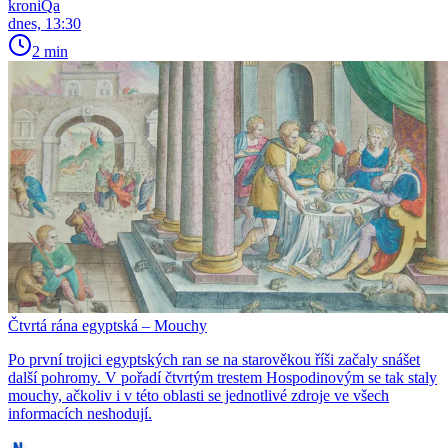
kroniQa
dnes, 13:30
2 min
Čtvrtá rána egyptská – Mouchy
Po první trojici egyptských ran se na starověkou říši začaly snášet
další pohromy. V pořadí čtvrtým trestem Hospodinovým se tak staly
mouchy, ačkoliv i v této oblasti se jednotlivé zdroje ve všech
informacích neshodují.