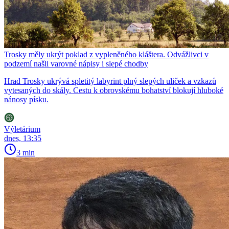
Trosky měly ukrýt poklad z vypleněného kláštera. Odvážlivci v
podzemí našli varovné nápisy i slepé chodby
Hrad Trosky ukrývá spletitý labyrint plný slepých uliček a vzkazů
vytesaných do skály. Cestu k obrovskému bohatství blokují hluboké
nánosy písku.
Výletárium
dnes, 13:35
3 min