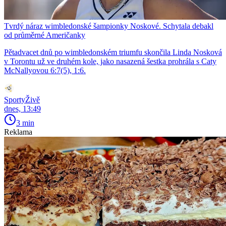
Tvrdý náraz wimbledonské šampionky Noskové. Schytala debakl
od průměrné Američanky
Pětadvacet dnů po wimbledonském triumfu skončila Linda Nosková
v Torontu už ve druhém kole, jako nasazená šestka prohrála s Caty
McNallyovou 6:7(5), 1:6.
SportyŽivě
dnes, 13:49
3 min
Reklama