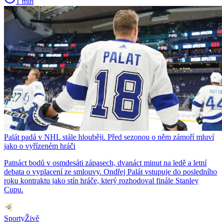
1 min
Palát padá v NHL stále hlouběji. Před sezonou o něm zámoří mluví
jako o vyřízeném hráči
Patnáct bodů v osmdesáti zápasech, dvanáct minut na ledě a letní
debata o vyplacení ze smlouvy. Ondřej Palát vstupuje do posledního
roku kontraktu jako stín hráče, který rozhodoval finále Stanley
Cupu.
SportyŽivě