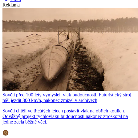
Reklama
Sověti před 100 lety vymysleli vlak budoucnosti. Futuristický stroj
měl jezdit 300 km/h, nakonec zmizel v archivech
Sověti chtěli ve třicátých letech postavit vlak na obřích koulích.
Odvážný projekt rychlovlaku budoucnosti nakonec ztroskotal na
jedné zcela běžné věci.