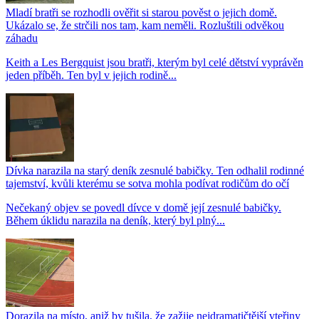
Mladí bratři se rozhodli ověřit si starou pověst o jejich domě.
Ukázalo se, že strčili nos tam, kam neměli. Rozluštili odvěkou
záhadu
Keith a Les Bergquist jsou bratři, kterým byl celé dětství vyprávěn
jeden příběh. Ten byl v jejich rodině...
Dívka narazila na starý deník zesnulé babičky. Ten odhalil rodinné
tajemství, kvůli kterému se sotva mohla podívat rodičům do očí
Nečekaný objev se povedl dívce v domě její zesnulé babičky.
Během úklidu narazila na deník, který byl plný...
Dorazila na místo, aniž by tušila, že zažije nejdramatičtější vteřiny