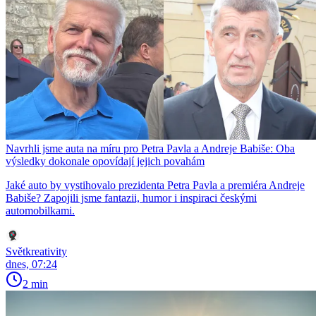
Navrhli jsme auta na míru pro Petra Pavla a Andreje Babiše: Oba
výsledky dokonale opovídají jejich povahám
Jaké auto by vystihovalo prezidenta Petra Pavla a premiéra Andreje
Babiše? Zapojili jsme fantazii, humor i inspiraci českými
automobilkami.
Světkreativity
dnes, 07:24
2 min