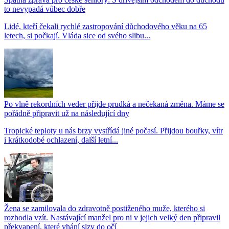
to nevypadá vůbec dobře
Lidé, kteří čekali rychlé zastropování důchodového věku na 65
letech, si počkají. Vláda sice od svého slibu...
Po vlně rekordních veder přijde prudká a nečekaná změna. Máme se
pořádně připravit už na následující dny
Tropické teploty u nás brzy vystřídá jiné počasí. Přijdou bouřky, vítr
i krátkodobé ochlazení, další letní...
Žena se zamilovala do zdravotně postiženého muže, kterého si
rozhodla vzít. Nastávající manžel pro ni v jejich velký den připravil
překvapení, které vhání slzy do očí