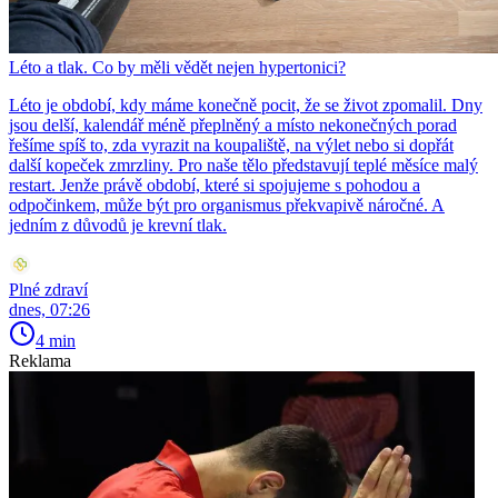
Léto a tlak. Co by měli vědět nejen hypertonici?
Léto je období, kdy máme konečně pocit, že se život zpomalil. Dny
jsou delší, kalendář méně přeplněný a místo nekonečných porad
řešíme spíš to, zda vyrazit na koupaliště, na výlet nebo si dopřát
další kopeček zmrzliny. Pro naše tělo představují teplé měsíce malý
restart. Jenže právě období, které si spojujeme s pohodou a
odpočinkem, může být pro organismus překvapivě náročné. A
jedním z důvodů je krevní tlak.
Plné zdraví
dnes, 07:26
4 min
Reklama