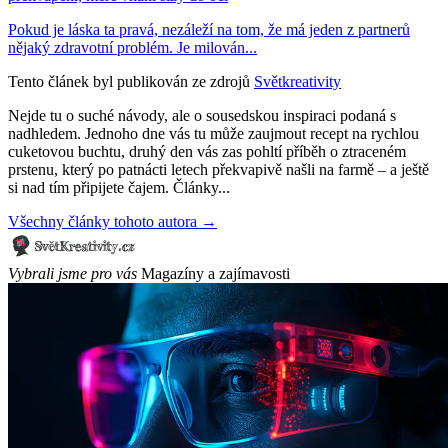
Pokud je láska ta pravá, nezáleží na tom, že má jeden z partnerů
nějaký zdravotní problém. Je milován...
Tento článek byl publikován ze zdrojů
Světkreativity
Nejde tu o suché návody, ale o sousedskou inspiraci podaná s
nadhledem. Jednoho dne vás tu může zaujmout recept na rychlou
cuketovou buchtu, druhý den vás zas pohltí příběh o ztraceném
prstenu, který po patnácti letech překvapivě našli na farmě – a ještě
si nad tím připijete čajem. Články...
Všechny články tohoto autora →
Vybrali jsme pro vás
Magazíny a zajímavosti