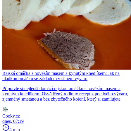
Rajská omáčka s hovězím masem a kynutým knedlíkem: Jak na
hladkou omáčku se základem v silném vývaru
Připravte si nejlepší domácí rajskou omáčku s hovězím masem a
kynutým knedlíkem! Osvědčený rodinný recept z poctivého vývaru,
zjemněný smetanou a bez zbytečného koření, který si zamilujete.
Cooky.cz
dnes, 07:19
4 min