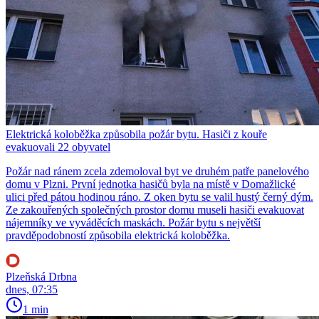
Elektrická koloběžka způsobila požár bytu. Hasiči z kouře
evakuovali 22 obyvatel
Požár nad ránem zcela zdemoloval byt ve druhém patře panelového
domu v Plzni. První jednotka hasičů byla na místě v Domažlické
ulici před pátou hodinou ráno. Z oken bytu se valil hustý černý dým.
Ze zakouřených společných prostor domu museli hasiči evakuovat
nájemníky ve vyváděcích maskách. Požár bytu s největší
pravděpodobností způsobila elektrická koloběžka.
Plzeňská Drbna
dnes, 07:35
1 min