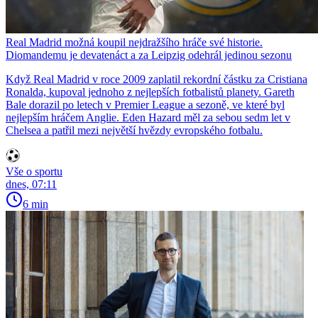
Real Madrid možná koupil nejdražšího hráče své historie.
Diomandemu je devatenáct a za Leipzig odehrál jedinou sezonu
Když Real Madrid v roce 2009 zaplatil rekordní částku za Cristiana
Ronalda, kupoval jednoho z nejlepších fotbalistů planety. Gareth
Bale dorazil po letech v Premier League a sezoně, ve které byl
nejlepším hráčem Anglie. Eden Hazard měl za sebou sedm let v
Chelsea a patřil mezi největší hvězdy evropského fotbalu.
Vše o sportu
dnes, 07:11
6 min