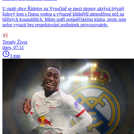
U malé obce Řídelov na Vysočině se mezi stromy ukrývá bývalý
žulový lom s čistou vodou a výrazně klidnější atmosférou než na
běžných koupalištích. Místo patří potápěčskému klubu, proto sem
nelze vyrazit bez respektování podmínek provozovatele.
Trendy Život
dnes, 07:11
3 min