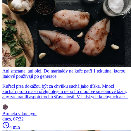
Ani smetana, ani olej. Do marinády na kuře patří 1 tekutina, kterou
Italové používají po generace
Kuřecí prsa dokážou být za chvilku suchá jako tříska. Mnozí
kuchaři proto maso přelijí olejem nebo ho utopí ve smetanové lázni,
aby zachránili aspoň trochu šťavnatosti. V italských kuchyních ale...
Bruneta v kuchyni
dnes, 07:32
4 min