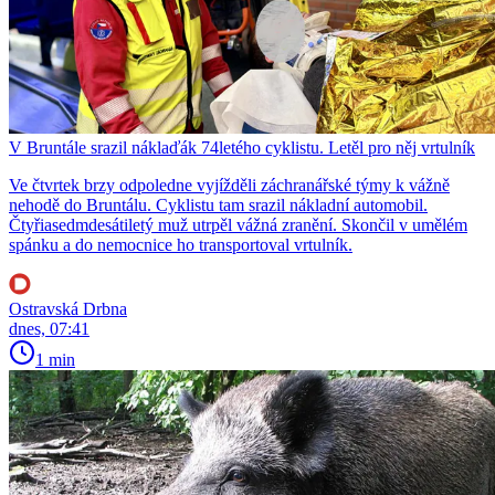
V Bruntále srazil náklaďák 74letého cyklistu. Letěl pro něj vrtulník
Ve čtvrtek brzy odpoledne vyjížděli záchranářské týmy k vážně
nehodě do Bruntálu. Cyklistu tam srazil nákladní automobil.
Čtyřiasedmdesátiletý muž utrpěl vážná zranění. Skončil v umělém
spánku a do nemocnice ho transportoval vrtulník.
Ostravská Drbna
dnes, 07:41
1 min