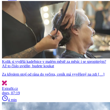
Kolik si vydělá kadeřnice v malém městě za měsíc i se spropitným?
Až to číslo uvidíte, budete koukat
Za křeslem stojí od rána do večera, ceník má vyvěšený na zdi […]
Extrafit.cz
dnes, 07:19
4 min