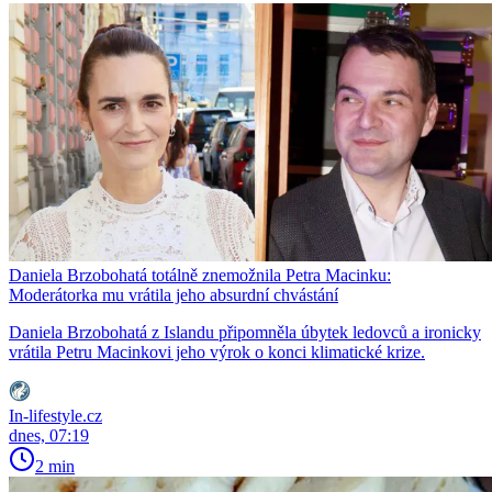
Daniela Brzobohatá totálně znemožnila Petra Macinku:
Moderátorka mu vrátila jeho absurdní chvástání
Daniela Brzobohatá z Islandu připomněla úbytek ledovců a ironicky
vrátila Petru Macinkovi jeho výrok o konci klimatické krize.
In-lifestyle.cz
dnes, 07:19
2 min