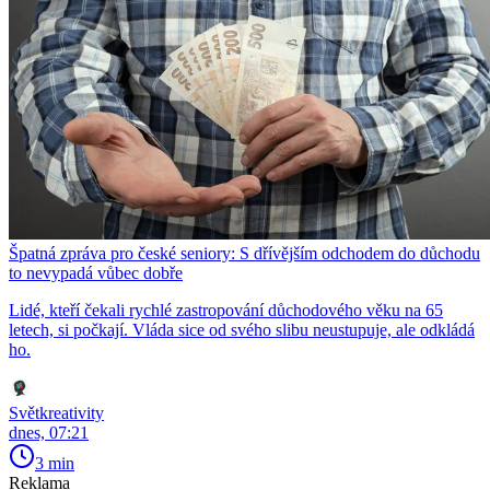
Špatná zpráva pro české seniory: S dřívějším odchodem do důchodu
to nevypadá vůbec dobře
Lidé, kteří čekali rychlé zastropování důchodového věku na 65
letech, si počkají. Vláda sice od svého slibu neustupuje, ale odkládá
ho.
Světkreativity
dnes, 07:21
3 min
Reklama