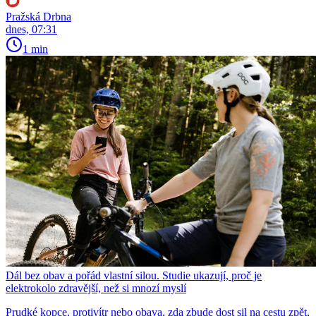
Pražská Drbna
dnes, 07:31
1 min
Dál bez obav a pořád vlastní silou. Studie ukazují, proč je
elektrokolo zdravější, než si mnozí myslí
Prudké kopce, protivítr nebo obava, zda zbude dost sil na cestu zpět,