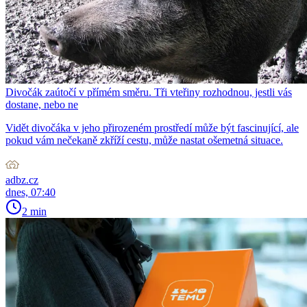
Divočák zaútočí v přímém směru. Tři vteřiny rozhodnou, jestli vás
dostane, nebo ne
Vidět divočáka v jeho přirozeném prostředí může být fascinující, ale
pokud vám nečekaně zkříží cestu, může nastat ošemetná situace.
adbz.cz
dnes, 07:40
2 min