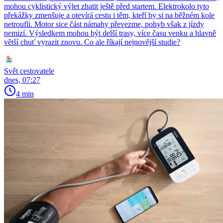
mohou cyklistický výlet zhatit ještě před startem. Elektrokolo tyto
překážky zmenšuje a otevírá cestu i těm, kteří by si na běžném kole
netroufli. Motor sice část námahy převezme, pohyb však z jízdy
nemizí. Výsledkem mohou být delší trasy, více času venku a hlavně
větší chuť vyrazit znovu. Co ale říkají nejnovější studie?
Svět cestovatele
dnes, 07:27
4 min