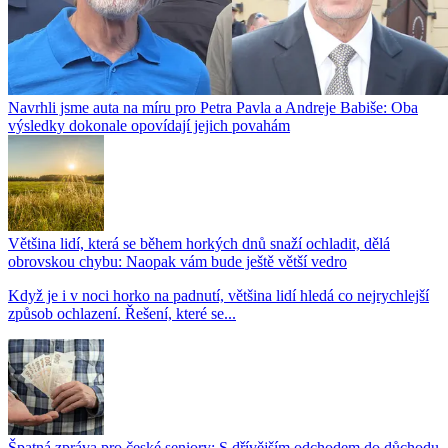
Navrhli jsme auta na míru pro Petra Pavla a Andreje Babiše: Oba
výsledky dokonale opovídají jejich povahám
Většina lidí, která se během horkých dnů snaží ochladit, dělá
obrovskou chybu: Naopak vám bude ještě větší vedro
Když je i v noci horko na padnutí, většina lidí hledá co nejrychlejší
způsob ochlazení. Řešení, které se...
Špatná zpráva pro české seniory: S dřívějším odchodem do důchodu