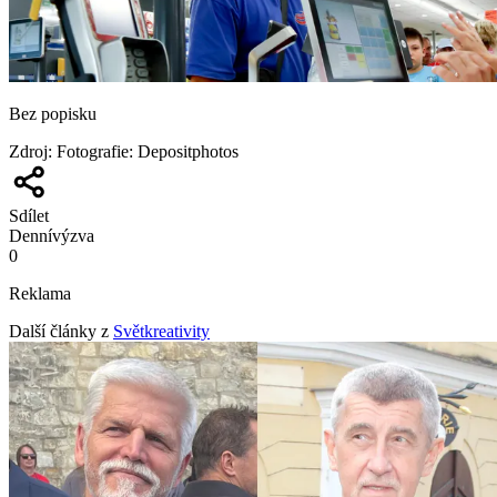
Bez popisku
Zdroj
:
Fotografie: Depositphotos
Sdílet
Denní
výzva
0
Reklama
Další články z
Světkreativity