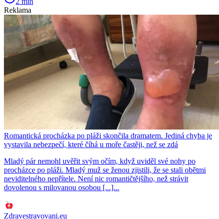
2 min
Reklama
Romantická procházka po pláži skončila dramatem. Jediná chyba je
vystavila nebezpečí, které číhá u moře častěji, než se zdá
Mladý pár nemohl uvěřit svým očím, když uviděl své nohy po
procházce po pláži. Mladý muž se ženou zjistili, že se stali obětmi
neviditelného nepřítele. Není nic romantičtějšího, než strávit
dovolenou s milovanou osobou [...]...
Zdravestravovani.eu