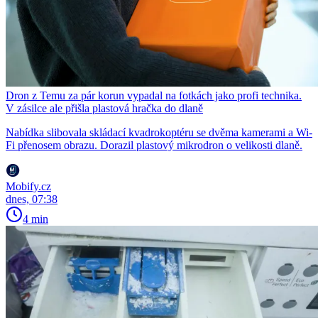
Dron z Temu za pár korun vypadal na fotkách jako profi technika.
V zásilce ale přišla plastová hračka do dlaně
Nabídka slibovala skládací kvadrokoptéru se dvěma kamerami a Wi-
Fi přenosem obrazu. Dorazil plastový mikrodron o velikosti dlaně.
Mobify.cz
dnes, 07:38
4 min