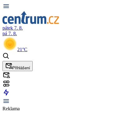
pátek 7. 8.
pá 7. 8.
21°C
Přihlášení
Reklama