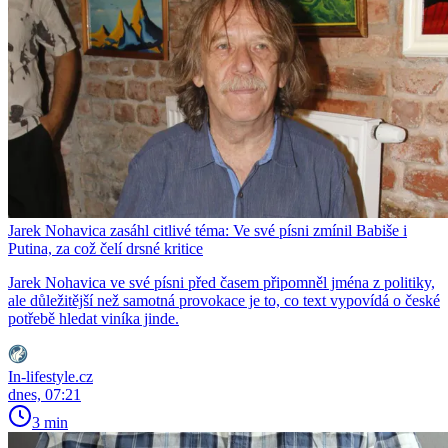
Jarek Nohavica zasáhl citlivé téma: Ve své písni zmínil Babiše i
Putina, za což čelí drsné kritice
Jarek Nohavica ve své písni před časem připomněl jména z politiky,
ale důležitější než samotná provokace je to, co text vypovídá o české
potřebě hledat viníka jinde.
In-lifestyle.cz
dnes, 07:21
3 min