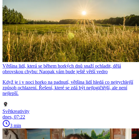
Většina lidí, která se během horkých dnů snaží ochladit, dělá
obrovskou chybu: Naopak vám bude ještě větší vedro
Když je i v noci horko na padnutí, většina lidí hledá co nejrychlejší
způsob ochlazení. Řešení, které se zdá být nejlogičtější, ale není
nejlepší.
Světkreativity
dnes, 07:22
3 min