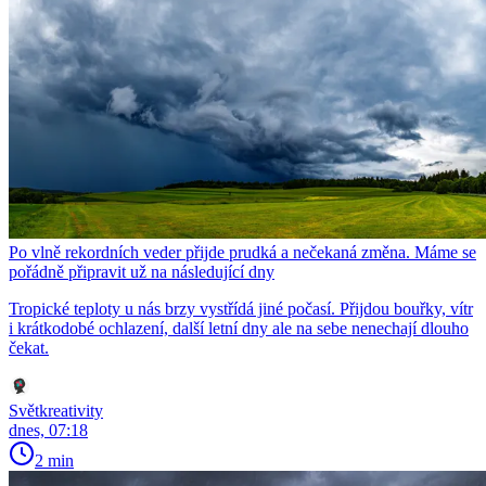
Po vlně rekordních veder přijde prudká a nečekaná změna. Máme se
pořádně připravit už na následující dny
Tropické teploty u nás brzy vystřídá jiné počasí. Přijdou bouřky, vítr
i krátkodobé ochlazení, další letní dny ale na sebe nenechají dlouho
čekat.
Světkreativity
dnes, 07:18
2 min