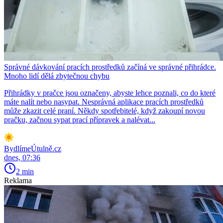
Správné dávkování pracích prostředků začíná ve správné přihrádce.
Mnoho lidí dělá zbytečnou chybu
Přihrádky v pračce jsou označeny, abyste lehce poznali, co do které
máte nalít nebo nasypat. Nesprávná aplikace pracích prostředků
může zkazit celé praní. Někdy spotřebitelé, když zakoupí novou
pračku, začnou sypat prací přípravek a nalévat...
BydlímeÚtulně.cz
dnes, 07:36
2 min
Reklama