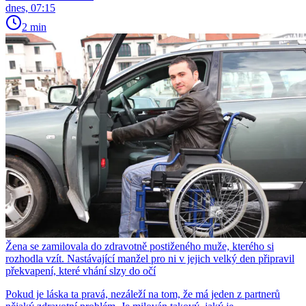
dnes, 07:15
2 min
Žena se zamilovala do zdravotně postiženého muže, kterého si
rozhodla vzít. Nastávající manžel pro ni v jejich velký den připravil
překvapení, které vhání slzy do očí
Pokud je láska ta pravá, nezáleží na tom, že má jeden z partnerů