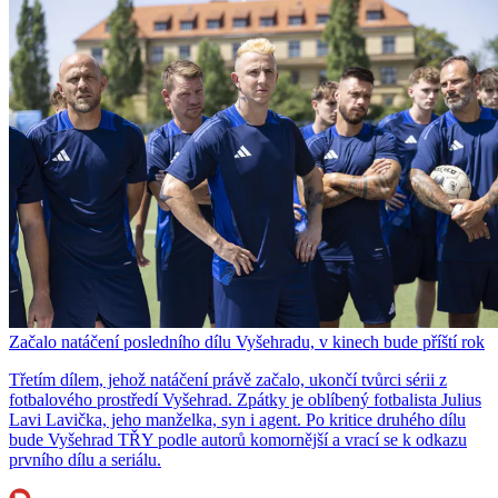
Začalo natáčení posledního dílu Vyšehradu, v kinech bude příští rok
Třetím dílem, jehož natáčení právě začalo, ukončí tvůrci sérii z
fotbalového prostředí Vyšehrad. Zpátky je oblíbený fotbalista Julius
Lavi Lavička, jeho manželka, syn i agent. Po kritice druhého dílu
bude Vyšehrad TŘY podle autorů komornější a vrací se k odkazu
prvního dílu a seriálu.