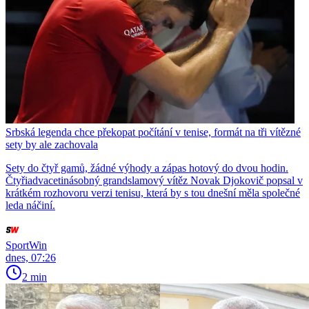
Srbská legenda chce překopat počítání v tenise, formát na tři vítězné
sety by ale zachovala
Sety do čtyř gamů, žádné výhody a zápas hotový do dvou hodin.
Čtyřiadvacetinásobný grandslamový vítěz Novak Djokovič popsal v
krátkém rozhovoru verzi tenisu, která by s tou dnešní měla společné
leda náčiní.
SportWin
dnes, 07:26
2 min