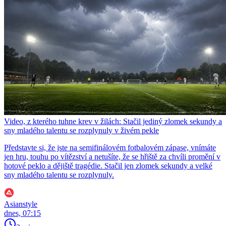
Video, z kterého tuhne krev v žilách: Stačil jediný zlomek sekundy a
sny mladého talentu se rozplynuly v živém pekle
Představte si, že jste na semifinálovém fotbalovém zápase, vnímáte
jen hru, touhu po vítězství a netušíte, že se hřiště za chvíli promění v
hotové peklo a dějiště tragédie. Stačil jen zlomek sekundy a velké
sny mladého talentu se rozplynuly.
Asianstyle
dnes, 07:15