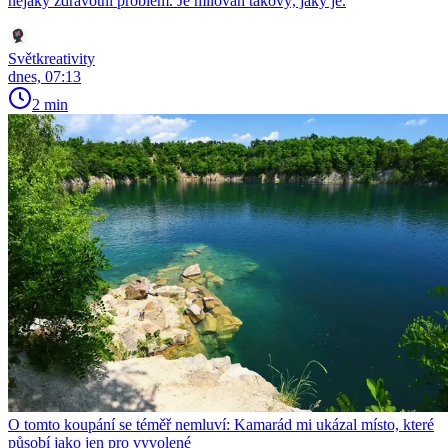
nějaký zdravotní problém. Je milován takový, jaký je.
Světkreativity
dnes, 07:13
2 min
O tomto koupání se téměř nemluví: Kamarád mi ukázal místo, které
působí jako jen pro vyvolené