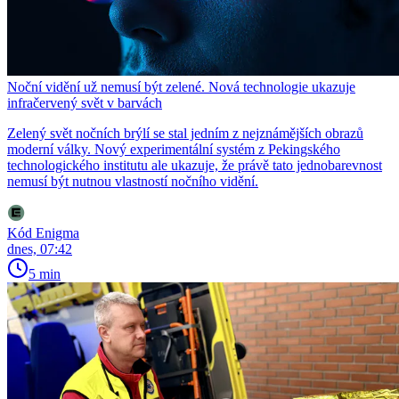
Noční vidění už nemusí být zelené. Nová technologie ukazuje
infračervený svět v barvách
Zelený svět nočních brýlí se stal jedním z nejznámějších obrazů
moderní války. Nový experimentální systém z Pekingského
technologického institutu ale ukazuje, že právě tato jednobarevnost
nemusí být nutnou vlastností nočního vidění.
Kód Enigma
dnes, 07:42
5 min