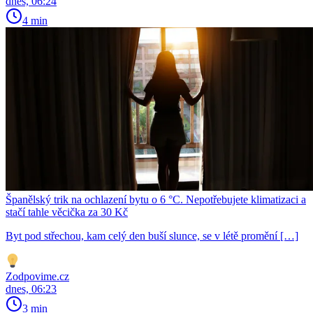
dnes, 06:24
4 min
Španělský trik na ochlazení bytu o 6 °C. Nepotřebujete klimatizaci a
stačí tahle věcička za 30 Kč
Byt pod střechou, kam celý den buší slunce, se v létě promění […]
Zodpovime.cz
dnes, 06:23
3 min