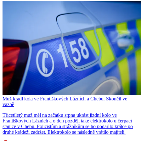
Muž kradl kola ve Františkových Lázních a Chebu. Skončil ve
vazbě
Třicetiletý muž měl na začátku srpna ukrást jízdní kolo ve
Františkových Lázních a o den později také elektrokolo u čerpací
stanice v Chebu. Policistům a strážníkům se ho podařilo krátce po
druhé krádeži zadržet. Elektrokolo se následně vrátilo majiteli.