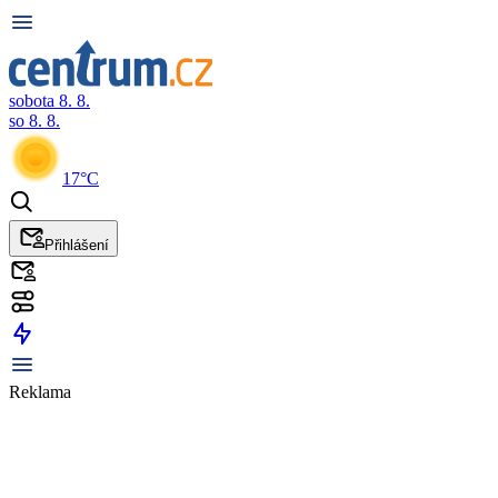
sobota 8. 8.
so 8. 8.
17°C
Přihlášení
Reklama