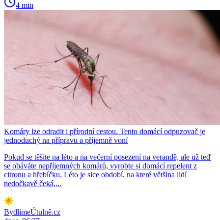
4 min
Komáry lze odradit i přírodní cestou. Tento domácí odpuzovač je
jednoduchý na přípravu a příjemně voní
Pokud se těšíte na léto a na večerní posezení na verandě, ale už teď
se obáváte nepříjemných komárů, vyrobte si domácí repelent z
citronu a hřebíčku. Léto je sice období, na které většina lidí
nedočkavě čeká,...
BydlímeÚtulně.cz