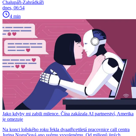
Chalupáři-Zahrádkáři
dnes, 06:54
4 min
Jako kdyby mi zabili milence. Čína zakázala AI partnerství, Amerika
je omezuje
Na konci loňského roku řekla dvaatřicetiletá pracovnice call centra
Jurina Nogučiová ano svému vyvolenému. Od milionů jiných