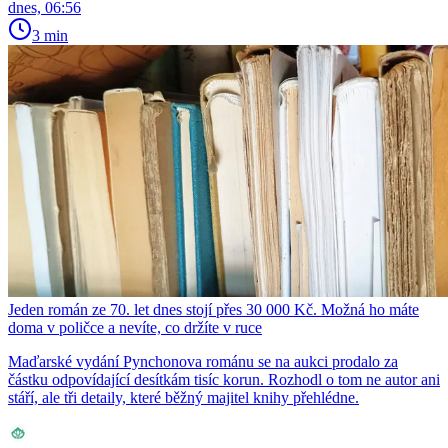
dnes, 06:56
3 min
Jeden román ze 70. let dnes stojí přes 30 000 Kč. Možná ho máte
doma v poličce a nevíte, co držíte v ruce
Maďarské vydání Pynchonova románu se na aukci prodalo za
částku odpovídající desítkám tisíc korun. Rozhodl o tom ne autor ani
stáří, ale tři detaily, které běžný majitel knihy přehlédne.