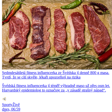
Sedmdesátiletá fitness influencerka ze Švédska jí denně 800 g masa.
Tvrdí, že se cítí skvěle, lékaři upozorňují na rizika
Švédská fitness influencerka jí téměř výhradně maso už přes osm let.
Harvardský epidemiolog to označuje za „v zásadě strašný nápad“.
SportyŽivě
dnes, 06:59