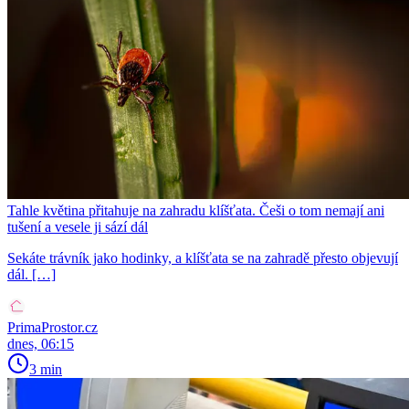
Tahle květina přitahuje na zahradu klíšťata. Češi o tom nemají ani
tušení a vesele ji sází dál
Sekáte trávník jako hodinky, a klíšťata se na zahradě přesto objevují
dál. […]
PrimaProstor.cz
dnes, 06:15
3 min