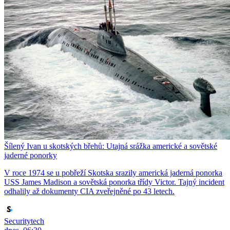
Šílený Ivan u skotských břehů: Utajná srážka americké a sovětské
jaderné ponorky
V roce 1974 se u pobřeží Skotska srazily americká jaderná ponorka
USS James Madison a sovětská ponorka třídy Victor. Tajný incident
odhalily až dokumenty CIA zveřejněné po 43 letech.
Securitytech