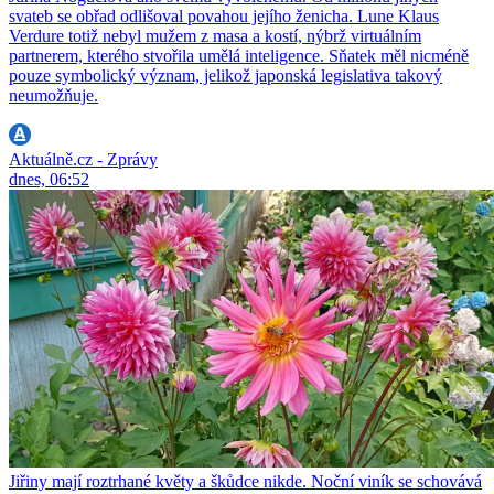
svateb se obřad odlišoval povahou jejího ženicha. Lune Klaus
Verdure totiž nebyl mužem z masa a kostí, nýbrž virtuálním
partnerem, kterého stvořila umělá inteligence. Sňatek měl nicméně
pouze symbolický význam, jelikož japonská legislativa takový
neumožňuje.
Aktuálně.cz - Zprávy
dnes, 06:52
Jiřiny mají roztrhané květy a škůdce nikde. Noční viník se schovává