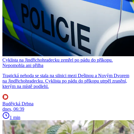
Cyklista na Jindřichohradecku zemřel po pádu do příkopu.
Nepomohla ani přilba
Tragická nehoda se stala na silnici mezi Deštnou a Novým Dvorem
na Jindřichohradecku. Cyklista po pádu do příkopu utrpěl zranění,
kterým na místě podlehl.
Budějcká Drbna
dnes, 06:39
1 min