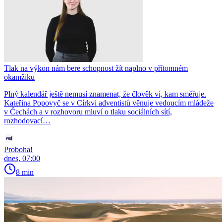
Tlak na výkon nám bere schopnost žít naplno v přítomném
okamžiku
Plný kalendář ještě nemusí znamenat, že člověk ví, kam směřuje.
Kateřina Popovyč se v Církvi adventistů věnuje vedoucím mládeže
v Čechách a v rozhovoru mluví o tlaku sociálních sítí,
rozhodovací…
Proboha!
dnes, 07:00
8 min