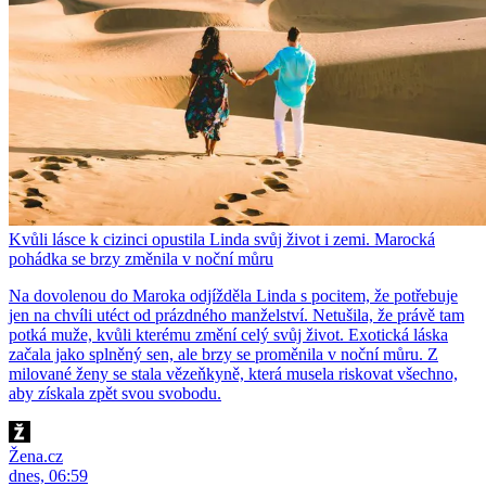
Kvůli lásce k cizinci opustila Linda svůj život i zemi. Marocká
pohádka se brzy změnila v noční můru
Na dovolenou do Maroka odjížděla Linda s pocitem, že potřebuje
jen na chvíli utéct od prázdného manželství. Netušila, že právě tam
potká muže, kvůli kterému změní celý svůj život. Exotická láska
začala jako splněný sen, ale brzy se proměnila v noční můru. Z
milované ženy se stala vězeňkyně, která musela riskovat všechno,
aby získala zpět svou svobodu.
Žena.cz
dnes, 06:59