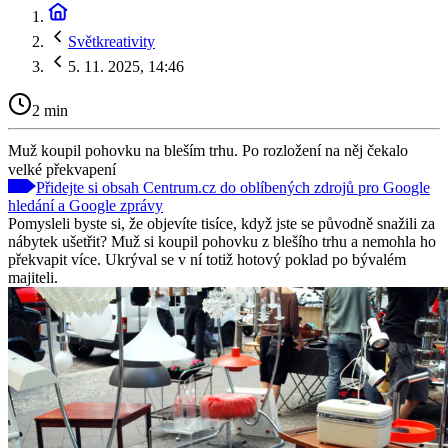
Světkreativity
5. 11. 2025, 14:46
2 min
Muž koupil pohovku na bleším trhu. Po rozložení na něj čekalo
velké překvapení
Přidejte si obsah Centrum.cz do oblíbených zdrojů pro Google
hledání a Google zprávy
Pomysleli byste si, že objevíte tisíce, když jste se původně snažili za
nábytek ušetřit? Muž si koupil pohovku z blešího trhu a nemohla ho
překvapit více. Ukrýval se v ní totiž hotový poklad po bývalém
majiteli.