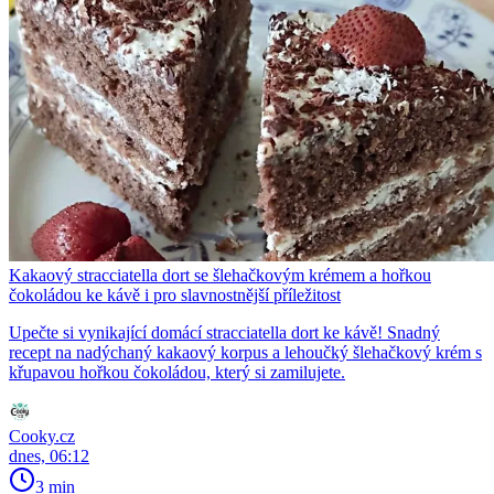
Kakaový stracciatella dort se šlehačkovým krémem a hořkou
čokoládou ke kávě i pro slavnostnější příležitost
Upečte si vynikající domácí stracciatella dort ke kávě! Snadný
recept na nadýchaný kakaový korpus a lehoučký šlehačkový krém s
křupavou hořkou čokoládou, který si zamilujete.
Cooky.cz
dnes, 06:12
3 min