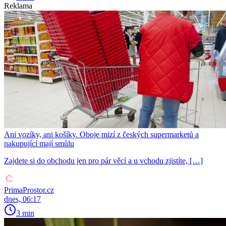
Reklama
Ani vozíky, ani košíky. Oboje mizí z českých supermarketů a
nakupující mají smůlu
Zajdete si do obchodu jen pro pár věcí a u vchodu zjistíte, […]
PrimaProstor.cz
dnes, 06:17
3 min