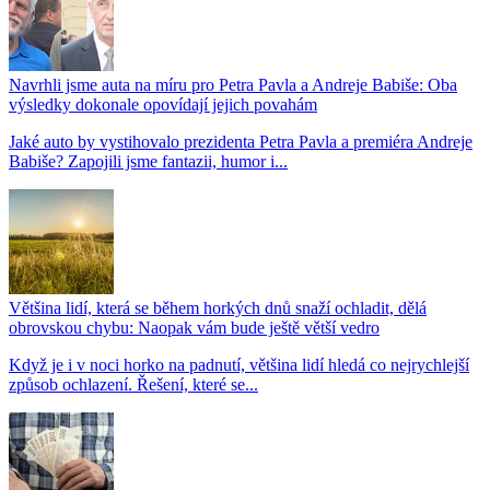
Navrhli jsme auta na míru pro Petra Pavla a Andreje Babiše: Oba
výsledky dokonale opovídají jejich povahám
Jaké auto by vystihovalo prezidenta Petra Pavla a premiéra Andreje
Babiše? Zapojili jsme fantazii, humor i...
Většina lidí, která se během horkých dnů snaží ochladit, dělá
obrovskou chybu: Naopak vám bude ještě větší vedro
Když je i v noci horko na padnutí, většina lidí hledá co nejrychlejší
způsob ochlazení. Řešení, které se...