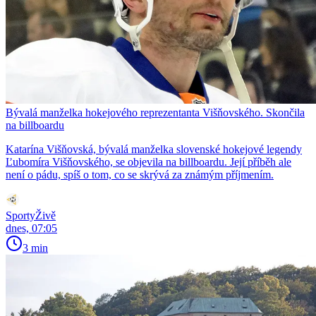
Bývalá manželka hokejového reprezentanta Višňovského. Skončila
na billboardu
Katarína Višňovská, bývalá manželka slovenské hokejové legendy
Ľubomíra Višňovského, se objevila na billboardu. Její příběh ale
není o pádu, spíš o tom, co se skrývá za známým příjmením.
SportyŽivě
dnes, 07:05
3 min