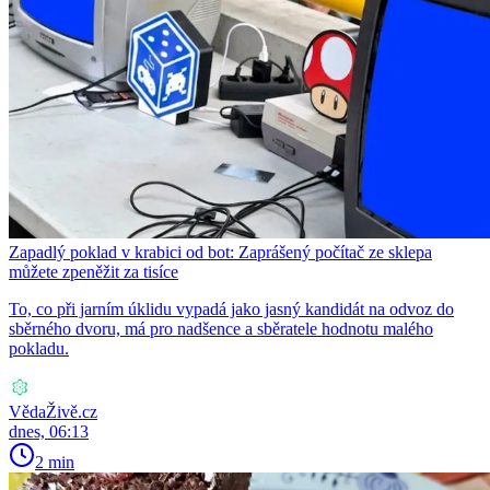
Zapadlý poklad v krabici od bot: Zaprášený počítač ze sklepa
můžete zpeněžit za tisíce
To, co při jarním úklidu vypadá jako jasný kandidát na odvoz do
sběrného dvoru, má pro nadšence a sběratele hodnotu malého
pokladu.
VědaŽivě.cz
dnes, 06:13
2 min