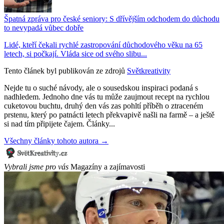
Špatná zpráva pro české seniory: S dřívějším odchodem do důchodu
to nevypadá vůbec dobře
Lidé, kteří čekali rychlé zastropování důchodového věku na 65
letech, si počkají. Vláda sice od svého slibu...
Tento článek byl publikován ze zdrojů
Světkreativity
Nejde tu o suché návody, ale o sousedskou inspiraci podaná s
nadhledem. Jednoho dne vás tu může zaujmout recept na rychlou
cuketovou buchtu, druhý den vás zas pohltí příběh o ztraceném
prstenu, který po patnácti letech překvapivě našli na farmě – a ještě
si nad tím připijete čajem. Články...
Všechny články tohoto autora →
Vybrali jsme pro vás
Magazíny a zajímavosti