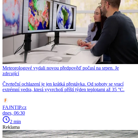
Meteorologové vydali novou předpověď počasí na srpen. Je
zdrcující
Čtvrteční ochlazení je jen krátká přestávka. Od soboty se vrací
extrémní vedra, která vyvrcholí příští týden teplotami až 35 °C.
FAJNTIP.cz
dnes, 06:30
2 min
Reklama