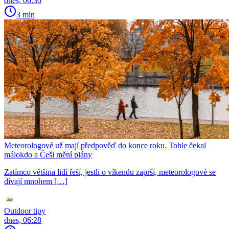
dnes, 06:30
3 min
Meteorologové už mají předpověď do konce roku. Tohle čekal
málokdo a Češi mění plány
Zatímco většina lidí řeší, jestli o víkendu zaprší, meteorologové se
dívají mnohem […]
Outdoor tipy
dnes, 06:28