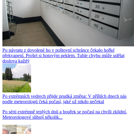
Po návratu z dovolené ho v poštovní schránce čekalo hořké
překvapení. Prošel si hotovým peklem. Tuhle chybu může udělat
doslova každý
Po extrémních vedrech přijde prudká změna: V příštích dnech nás
podle meteorologů čeká počasí, jaké už nikdo nečekal
Po sérii extrémně teplých dnů a bouřek se počasí na chvíli zklidní.
Meteorologové slibují několik...