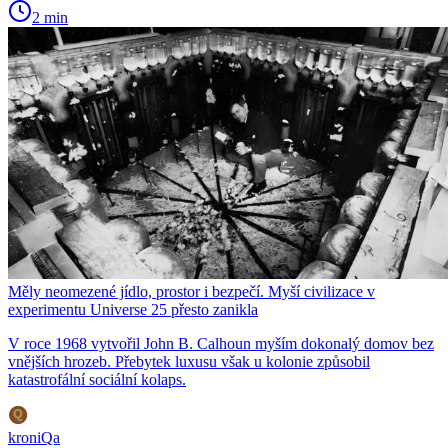
2 min
Měly neomezené jídlo, prostor i bezpečí. Myší civilizace v
experimentu Universe 25 přesto zanikla
V roce 1968 vytvořil John B. Calhoun myším dokonalý domov bez
vnějších hrozeb. Přebytek luxusu však u kolonie způsobil
katastrofální sociální kolaps.
kroniQa