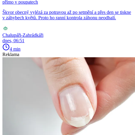
přímo v poupatech
Škvor obecný vylézá za potravou až po setmění a přes den se tiskne
v záhybech květů. Proto ho ranní kontrola záhonu neodhalí.
Chalupáři-Zahrádkáři
dnes, 06:51
4 min
Reklama