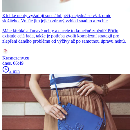
Křehké nehty vyžadují speciální péči, nejedná se však o nic
složitého. Vraťte jim jejich zdravý vzhled snadno a rychle
Máte křehké a lámavé nehty a chcete to konečně změnit? Příčin
existuje celá řada, takže je potřeba zvolit komplexní strategii pro
zlepšení daného problému od výživy až po samotnou úpravu nehtů.
Krasnezeny.eu
dnes, 06:49
2 min