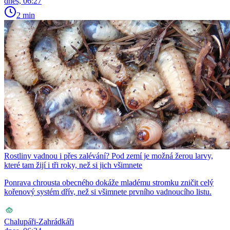
dnes, 06:27
2 min
Rostliny vadnou i přes zalévání? Pod zemí je možná žerou larvy,
které tam žijí i tři roky, než si jich všimnete
Ponrava chrousta obecného dokáže mladému stromku zničit celý
kořenový systém dřív, než si všimnete prvního vadnoucího listu.
Chalupáři-Zahrádkáři