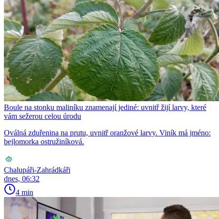
Boule na stonku maliníku znamenají jediné: uvnitř žijí larvy, které
vám sežerou celou úrodu
Oválná zduřenina na prutu, uvnitř oranžové larvy. Viník má jméno:
bejlomorka ostružiníková.
Chalupáři-Zahrádkáři
dnes, 06:32
4 min