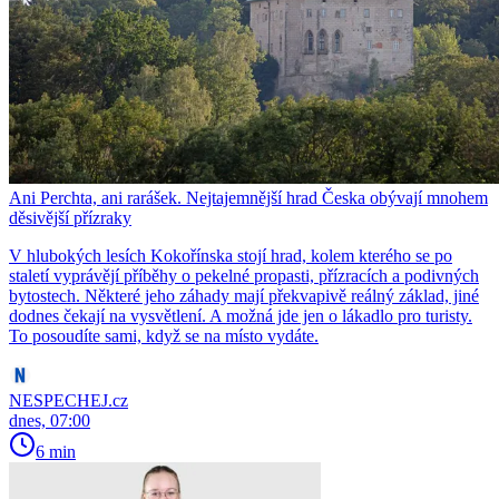
Ani Perchta, ani rarášek. Nejtajemnější hrad Česka obývají mnohem
děsivější přízraky
V hlubokých lesích Kokořínska stojí hrad, kolem kterého se po
staletí vyprávějí příběhy o pekelné propasti, přízracích a podivných
bytostech. Některé jeho záhady mají překvapivě reálný základ, jiné
dodnes čekají na vysvětlení. A možná jde jen o lákadlo pro turisty.
To posoudíte sami, když se na místo vydáte.
NESPECHEJ.cz
dnes, 07:00
6 min