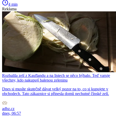
4 min
Reklama
Rozbalila zelí z Kauflandu a na listech se něco hýbalo. Teď varuje
všechny, kdo nakupují balenou zeleninu
Dnes si musíte skutečně dávat velký pozor na to, co si kupujete v
obchodech. Tato zákaznice si přinesla domů nechutné čínské zelí.
adbz.cz
dnes, 06:57