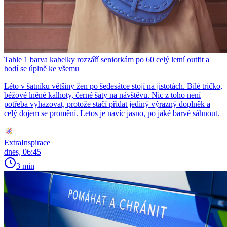
Tahle 1 barva kabelky rozzáří seniorkám po 60 celý letní outfit a
hodí se úplně ke všemu
Léto v šatníku většiny žen po šedesátce stojí na jistotách. Bílé tričko,
béžové lněné kalhoty, černé šaty na návštěvu. Nic z toho není
potřeba vyhazovat, protože stačí přidat jediný výrazný doplněk a
celý dojem se promění. Letos je navíc jasno, po jaké barvě sáhnout.
ExtraInspirace
dnes, 06:45
3 min