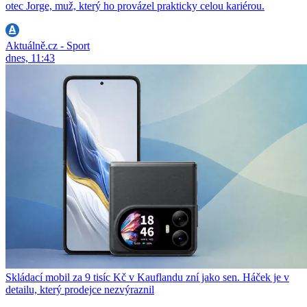
otec Jorge, muž, který ho provázel prakticky celou kariérou.
Aktuálně.cz - Sport
dnes, 11:43
Skládací mobil za 9 tisíc Kč v Kauflandu zní jako sen. Háček je v
detailu, který prodejce nezvýraznil