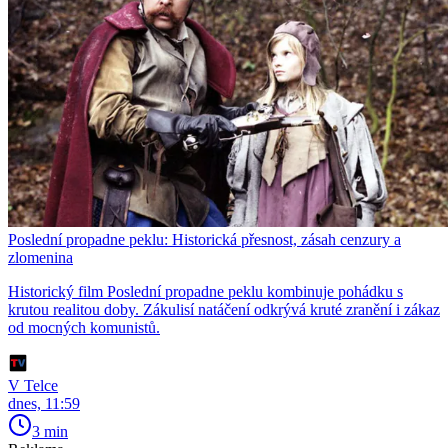
Poslední propadne peklu: Historická přesnost, zásah cenzury a
zlomenina
Historický film Poslední propadne peklu kombinuje pohádku s
krutou realitou doby. Zákulisí natáčení odkrývá kruté zranění i zákaz
od mocných komunistů.
V Telce
dnes, 11:59
3 min