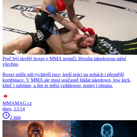
Proč být skvělý boxer v MMA nestačí. Hrozba takedownu mění
všechno
Boxer může mít rychlejší ruce, lepší práci na nohách i přesnější
kombinace. V MMA ale musí současně hlídat takedown, low kick,
klinč i submise, a tím se mění vzdálenost, postoj i obrana.
MMAMAG.cz
dnes, 13:14
2 min