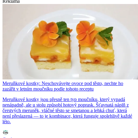
Reklama
Meruňkové kostky: Neschovávejte ovoce pod těsto, nechte ho
zazářit v letním moučníku podle tohoto receptu
Meruňkové kostky jsou přesně ten typ moučníku, který vypadá
nenápadně, ale u stolu způsobí hotový poprask. Šťavnatá náplň z
čerstvých meruněk, vláčné těsto se smetanou a lehká chuť, která
není přeslazená — to je kombinace, která funguje spolehlivě každé
léto.