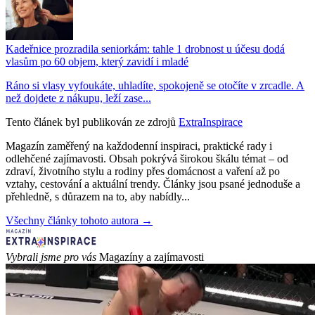
Kadeřnice prozradila seniorkám: tahle 1 drobnost u účesu dodá
vlasům po 60 objem, který zavidí i mladé
Ráno si vlasy vyfoukáte, uhladíte, spokojeně se otočíte v zrcadle. A
než dojdete z nákupu, leží zase...
Tento článek byl publikován ze zdrojů
ExtraInspirace
Magazín zaměřený na každodenní inspiraci, praktické rady i
odlehčené zajímavosti. Obsah pokrývá širokou škálu témat – od
zdraví, životního stylu a rodiny přes domácnost a vaření až po
vztahy, cestování a aktuální trendy. Články jsou psané jednoduše a
přehledně, s důrazem na to, aby nabídly...
Všechny články tohoto autora →
Vybrali jsme pro vás
Magazíny a zajímavosti