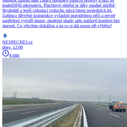
Majitelé zahrad stále častěji opouštějí tradiční pergoly a sází na
praktičtější alternativu. Plachtové stínění se díky snadné údržbě,
flexibilitě a lepší cirkulaci vzduchu stává hitem posledních let.
Zatímco dřevěné konstrukce vyžadují pravidelnou péči a pevné
zastřešení vytváří dusno, moderní shade sails nabízejí komfort bez
starostí. Co všechno dokážou a na co si dát pozor při výběru?
NESPECHEJ.cz
dnes, 12:00
4 min