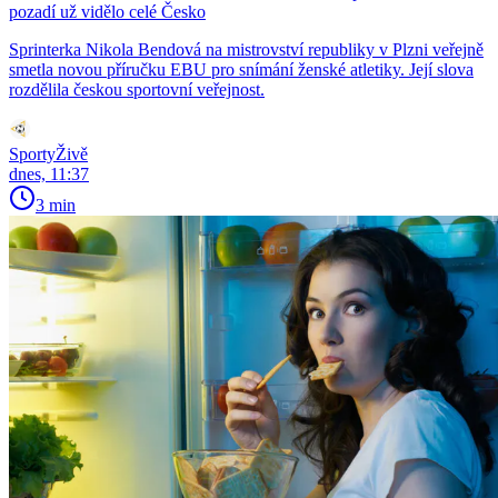
pozadí už vidělo celé Česko
Sprinterka Nikola Bendová na mistrovství republiky v Plzni veřejně
smetla novou příručku EBU pro snímání ženské atletiky. Její slova
rozdělila českou sportovní veřejnost.
SportyŽivě
dnes, 11:37
3 min