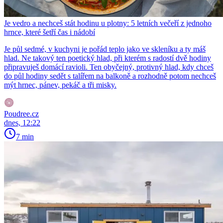
Je vedro a nechceš stát hodinu u plotny: 5 letních večeří z jednoho
hrnce, které šetří čas i nádobí
Je půl sedmé, v kuchyni je pořád teplo jako ve skleníku a ty máš
hlad. Ne takový ten poetický hlad, při kterém s radostí dvě hodiny
připravuješ domácí ravioli. Ten obyčejný, protivný hlad, kdy chceš
do půl hodiny sedět s talířem na balkoně a rozhodně potom nechceš
mýt hrnec, pánev, pekáč a tři misky.
Poudree.cz
dnes, 12:22
7 min