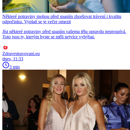
Některé potraviny mohou před spaním zhoršovat trávení i kvalitu
odpočinku. Vyplatí se je večer omezit
Jíst některé potraviny před spaním vašemu tělu opravdu neprospívá.
Toto jsou ty, kterým byste se měli nejvíce vyhýbat.
Zdravestravovani.eu
dnes, 11:33
3 min