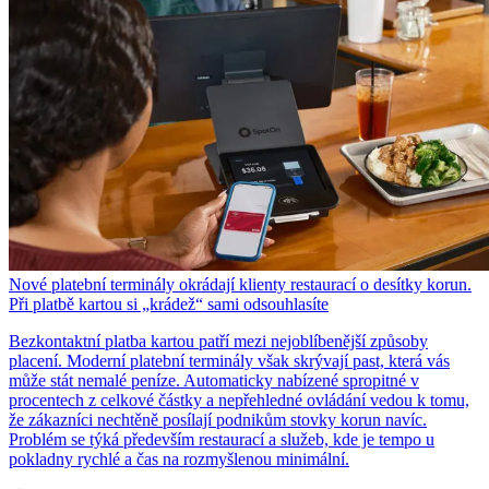
Nové platební terminály okrádají klienty restaurací o desítky korun.
Při platbě kartou si „krádež“ sami odsouhlasíte
Bezkontaktní platba kartou patří mezi nejoblíbenější způsoby
placení. Moderní platební terminály však skrývají past, která vás
může stát nemalé peníze. Automaticky nabízené spropitné v
procentech z celkové částky a nepřehledné ovládání vedou k tomu,
že zákazníci nechtěně posílají podnikům stovky korun navíc.
Problém se týká především restaurací a služeb, kde je tempo u
pokladny rychlé a čas na rozmyšlenou minimální.