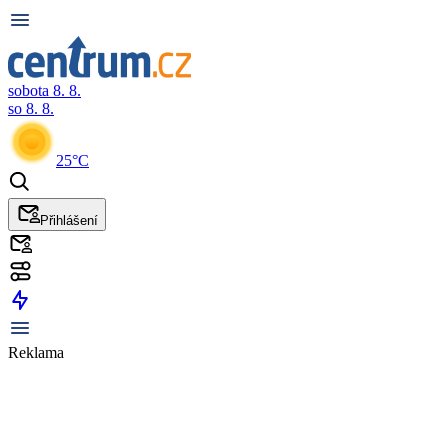
sobota 8. 8.
so 8. 8.
25°C
Přihlášení
Reklama