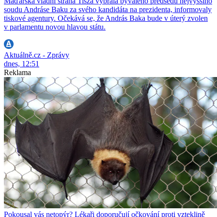
Maďarská vládní strana Tisza vybrala bývalého předsedu nejvyššího
soudu Andráse Baku za svého kandidáta na prezidenta, informovaly
tiskové agentury. Očekává se, že András Baka bude v úterý zvolen
v parlamentu novou hlavou státu.
Aktuálně.cz - Zprávy
dnes, 12:51
Reklama
Pokousal vás netopýr? Lékaři doporučují očkování proti vzteklině