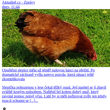
Aktuálně.cz - Zprávy
dnes, 11:44
Opuštěná slepice měla už téměř nulovou šanci na přežití. Po
dramatické záchraně vyšla najevo pravda, která situaci ještě
zkomplikovala
Slepičku pohozenou v lese čekal těžký osud. Její majitel se jí zbavil
zvláště krutým způsobem. Naštěstí šel kolem dobrý muž, který
zavolal pomoc právě včas. Lidé by si měli pořizovat zvíře jen tehdy,
jsou-li schopni se [...]...