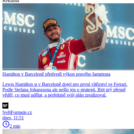
Reklama
Hamilton v Barceloně předvedl výkon pravého šampiona
Lewis Hamilton si v Barceloně dojel pro první vítězství ve Ferrari.
Podle Stefana Johanssona ale nešlo jen o strategii. Brit prý přesně
věděl, co musí udělat, a perfektně svůj plán zrealizoval.
SvětFormule.cz
dnes, 11:51
2 min