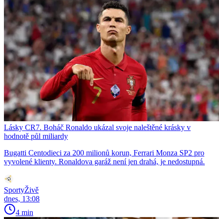
Lásky CR7. Boháč Ronaldo ukázal svoje naleštěné krásky v
hodnotě půl miliardy
Bugatti Centodieci za 200 milionů korun, Ferrari Monza SP2 pro
vyvolené klienty. Ronaldova garáž není jen drahá, je nedostupná.
SportyŽivě
dnes, 13:08
4 min