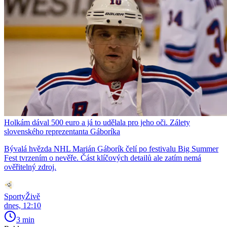
Holkám dával 500 euro a já to udělala pro jeho oči. Zálety
slovenského reprezentanta Gáboríka
Bývalá hvězda NHL Marián Gáborík čelí po festivalu Big Summer
Fest tvrzením o nevěře. Část klíčových detailů ale zatím nemá
ověřitelný zdroj.
SportyŽivě
dnes, 12:10
3 min