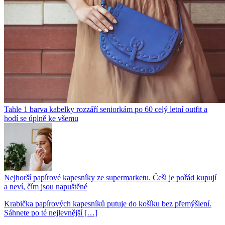
Tahle 1 barva kabelky rozzáří seniorkám po 60 celý letní outfit a
hodí se úplně ke všemu
Nejhorší papírové kapesníky ze supermarketu. Češi je pořád kupují
a neví, čím jsou napuštěné
Krabička papírových kapesníků putuje do košíku bez přemýšlení.
Sáhnete po té nejlevnější […]