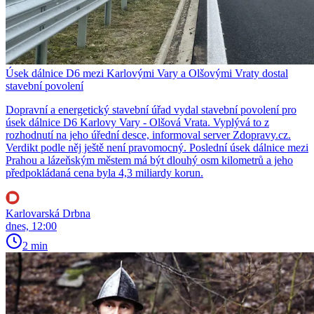
Úsek dálnice D6 mezi Karlovými Vary a Olšovými Vraty dostal
stavební povolení
Dopravní a energetický stavební úřad vydal stavební povolení pro
úsek dálnice D6 Karlovy Vary - Olšová Vrata. Vyplývá to z
rozhodnutí na jeho úřední desce, informoval server Zdopravy.cz.
Verdikt podle něj ještě není pravomocný. Poslední úsek dálnice mezi
Prahou a lázeňským městem má být dlouhý osm kilometrů a jeho
předpokládaná cena byla 4,3 miliardy korun.
Karlovarská Drbna
dnes, 12:00
2 min