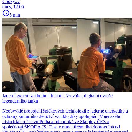
Cooky.cz
dnes, 12:05
5 min
Jaderní experti zachraňují historii. Vytvářejí digitální dvojče
legendárního tanku
Neobvyklé propojení špičkových technologií z jaderné energetiky a
ochrany kulturního dědictví vzniklo díky spolupráci Vojenského
historického ústavu Praha a odborníků ze Skupiny ČEZ a
společnosti ŠKODA JS. Ti se v rámci firemního dobrovolnictví