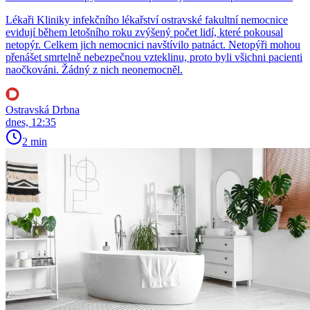
Lékaři Kliniky infekčního lékařství ostravské fakultní nemocnice
evidují během letošního roku zvýšený počet lidí, které pokousal
netopýr. Celkem jich nemocnici navštívilo patnáct. Netopýři mohou
přenášet smrtelně nebezpečnou vzteklinu, proto byli všichni pacienti
naočkováni. Žádný z nich neonemocněl.
Ostravská Drbna
dnes, 12:35
2 min