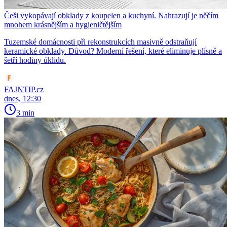
Češi vykopávají obklady z koupelen a kuchyní. Nahrazují je něčím
mnohem krásnějším a hygieničtějším
Tuzemské domácnosti při rekonstrukcích masivně odstraňují
keramické obklady. Důvod? Moderní řešení, které eliminuje plísně a
šetří hodiny úklidu.
FAJNTIP.cz
dnes, 12:30
3 min