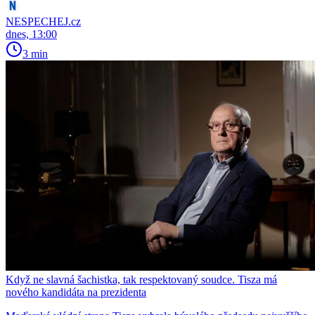
NESPECHEJ.cz
dnes, 13:00
3 min
Když ne slavná šachistka, tak respektovaný soudce. Tisza má
nového kandidáta na prezidenta