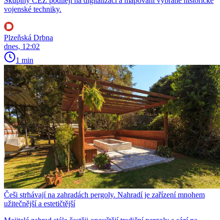
Skupiny ČEZ podílejí na digitalizaci a mapování vybrané historické
vojenské techniky.
Plzeňská Drbna
dnes, 12:02
1 min
Češi strhávají na zahradách pergoly. Nahradí je zařízení mnohem
užitečnější a estetičtější