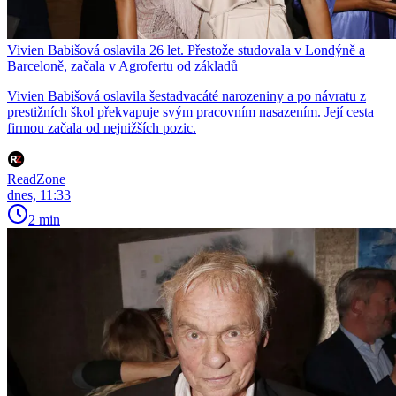
Vivien Babišová oslavila 26 let. Přestože studovala v Londýně a
Barceloně, začala v Agrofertu od základů
Vivien Babišová oslavila šestadvacáté narozeniny a po návratu z
prestižních škol překvapuje svým pracovním nasazením. Její cesta
firmou začala od nejnižších pozic.
ReadZone
dnes, 11:33
2 min