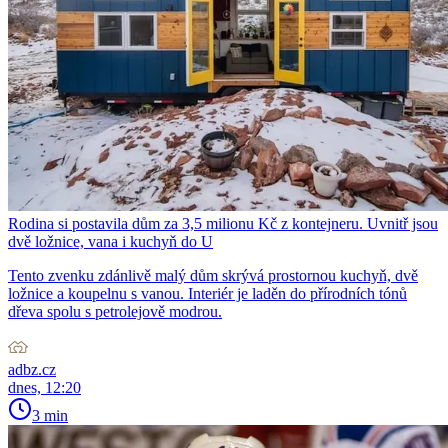
Rodina si postavila dům za 3,5 milionu Kč z kontejneru. Uvnitř jsou
dvě ložnice, vana i kuchyň do U
Tento zvenku zdánlivě malý dům skrývá prostornou kuchyň, dvě
ložnice a koupelnu s vanou. Interiér je laděn do přírodních tónů
dřeva spolu s petrolejově modrou.
adbz.cz
dnes, 12:20
3 min