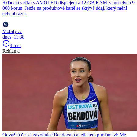
Skládací véčko s AMOLED displejem a 12 GB RAM za necelých 9
000 korun. Jenže na produktové kartě se skrývá údaj, který mění
celý obrázek.
Mobify.cz
dnes, 11:38
3 min
Reklama
Odvážná česká závodnice Bendová o atletickém puritánství: Mé