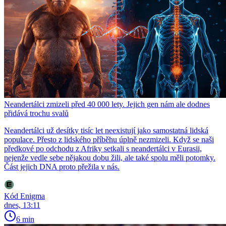
Neandertálci zmizeli před 40 000 lety. Jejich gen nám ale dodnes
přidává trochu svalů
Neandertálci už desítky tisíc let neexistují jako samostatná lidská
populace. Přesto z lidského příběhu úplně nezmizeli. Když se naši
předkové po odchodu z Afriky setkali s neandertálci v Eurasii,
nejenže vedle sebe nějakou dobu žili, ale také spolu měli potomky.
Část jejich DNA proto přežila v nás.
Kód Enigma
dnes, 13:11
6 min