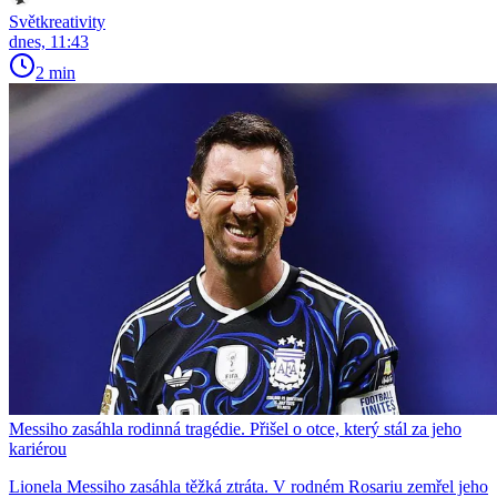
Světkreativity
dnes, 11:43
2 min
Messiho zasáhla rodinná tragédie. Přišel o otce, který stál za jeho
kariérou
Lionela Messiho zasáhla těžká ztráta. V rodném Rosariu zemřel jeho