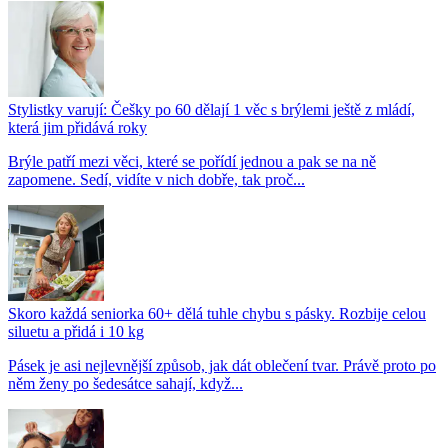
Stylistky varují: Češky po 60 dělají 1 věc s brýlemi ještě z mládí,
která jim přidává roky
Brýle patří mezi věci, které se pořídí jednou a pak se na ně
zapomene. Sedí, vidíte v nich dobře, tak proč...
Skoro každá seniorka 60+ dělá tuhle chybu s pásky. Rozbije celou
siluetu a přidá i 10 kg
Pásek je asi nejlevnější způsob, jak dát oblečení tvar. Právě proto po
něm ženy po šedesátce sahají, když...