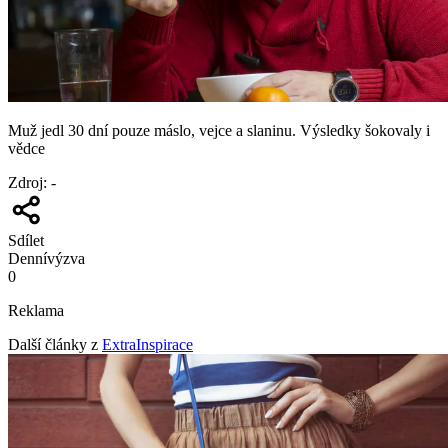
Muž jedl 30 dní pouze máslo, vejce a slaninu. Výsledky šokovaly i
vědce
Zdroj
:
-
Sdílet
Denní
výzva
0
Reklama
Další články z
ExtraInspirace