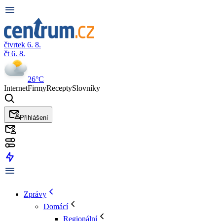
čtvrtek 6. 8.
čt 6. 8.
26°C
Internet
Firmy
Recepty
Slovníky
Přihlášení
Zprávy
Domácí
Regionální