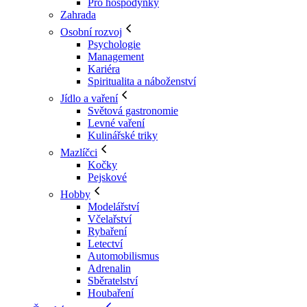
Pro hospodyňky
Zahrada
Osobní rozvoj
Psychologie
Management
Kariéra
Spiritualita a náboženství
Jídlo a vaření
Světová gastronomie
Levné vaření
Kulinářské triky
Mazlíčci
Kočky
Pejskové
Hobby
Modelářství
Včelařství
Rybaření
Letectví
Automobilismus
Adrenalin
Sběratelství
Houbaření