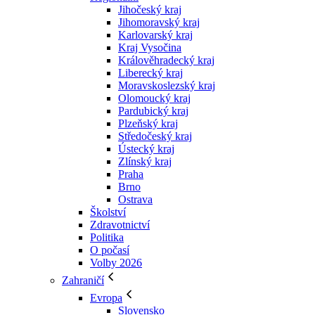
Jihočeský kraj
Jihomoravský kraj
Karlovarský kraj
Kraj Vysočina
Králověhradecký kraj
Liberecký kraj
Moravskoslezský kraj
Olomoucký kraj
Pardubický kraj
Plzeňský kraj
Středočeský kraj
Ústecký kraj
Zlínský kraj
Praha
Brno
Ostrava
Školství
Zdravotnictví
Politika
O počasí
Volby 2026
Zahraničí
Evropa
Slovensko