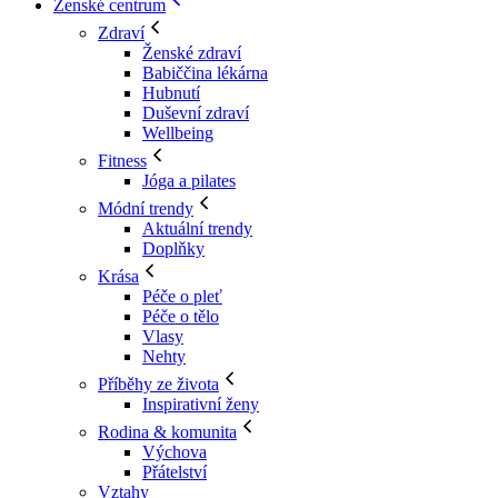
Ženské centrum
Zdraví
Ženské zdraví
Babiččina lékárna
Hubnutí
Duševní zdraví
Wellbeing
Fitness
Jóga a pilates
Módní trendy
Aktuální trendy
Doplňky
Krása
Péče o pleť
Péče o tělo
Vlasy
Nehty
Příběhy ze života
Inspirativní ženy
Rodina & komunita
Výchova
Přátelství
Vztahy