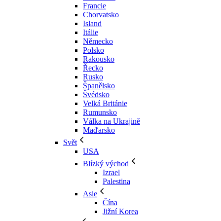
Francie
Chorvatsko
Island
Itálie
Německo
Polsko
Rakousko
Řecko
Rusko
Španělsko
Švédsko
Velká Británie
Rumunsko
Válka na Ukrajině
Maďarsko
Svět
USA
Blízký východ
Izrael
Palestina
Asie
Čína
Jižní Korea