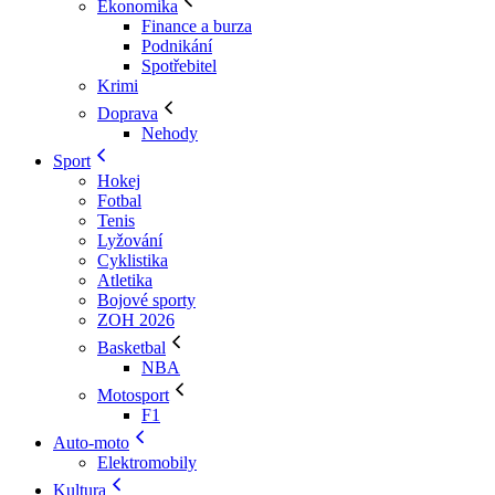
Ekonomika
Finance a burza
Podnikání
Spotřebitel
Krimi
Doprava
Nehody
Sport
Hokej
Fotbal
Tenis
Lyžování
Cyklistika
Atletika
Bojové sporty
ZOH 2026
Basketbal
NBA
Motosport
F1
Auto-moto
Elektromobily
Kultura