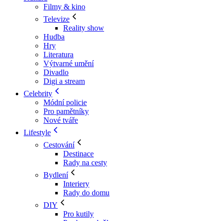
Filmy & kino
Televize
Reality show
Hudba
Hry
Literatura
Výtvarné umění
Divadlo
Digi a stream
Celebrity
Módní policie
Pro pamětníky
Nové tváře
Lifestyle
Cestování
Destinace
Rady na cesty
Bydlení
Interiery
Rady do domu
DIY
Pro kutily