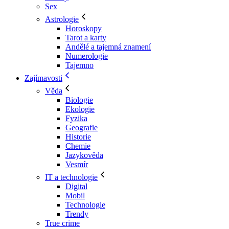
Sex
Astrologie
Horoskopy
Tarot a karty
Andělé a tajemná znamení
Numerologie
Tajemno
Zajímavosti
Věda
Biologie
Ekologie
Fyzika
Geografie
Historie
Chemie
Jazykověda
Vesmír
IT a technologie
Digital
Mobil
Technologie
Trendy
True crime