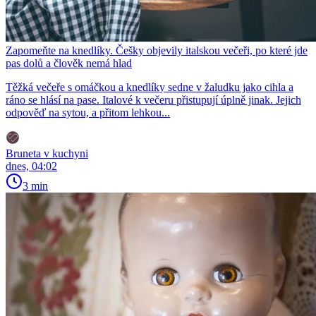
Zapomeňte na knedlíky. Češky objevily italskou večeři, po které jde
pas dolů a člověk nemá hlad
Těžká večeře s omáčkou a knedlíky sedne v žaludku jako cihla a
ráno se hlásí na pase. Italové k večeru přistupují úplně jinak. Jejich
odpověď na sytou, a přitom lehkou...
Bruneta v kuchyni
dnes, 04:02
3 min