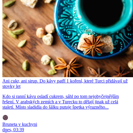
Ani cukr, ani sirup. Do kávy patří 1 koření, které Turci přidávají už
stovky let
Kdo si ranní kávu osladí cukrem, sáhl po tom nejobyčejnějším
řešení. V arabských zemích a v Turecku to dělají jinak už celá
staletí. Místo sladidla do šálku putuje špetka výrazného...
Bruneta v kuchyni
dnes, 03:39