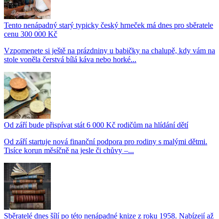
Tento nenápadný starý typicky český hrneček má dnes pro sběratele
cenu 300 000 Kč
Vzpomenete si ještě na prázdniny u babičky na chalupě, kdy vám na
stole voněla čerstvá bílá káva nebo horké...
Od září bude přispívat stát 6 000 Kč rodičům na hlídání dětí
Od září startuje nová finanční podpora pro rodiny s malými dětmi.
Tisíce korun měsíčně na jesle či chůvy –...
Sběratelé dnes šílí po této nenápadné knize z roku 1958. Nabízejí až