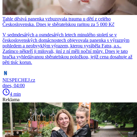
Tahle děsivá panenka vzbuzovala trauma u dětí z celého
Československa. Dnes je sběratelskou raritou za 5 000 Kč
V sedmdesátých a osmdesátých letech minulého století se v
československých domácnostech objevovala panenka s výrazným
pohledem a neobvyklým výrazem, kterou vyráběla Fatra, a.s..
Zatímco někteří ji milovali, jiní z ní měli noční můry. Dnes je tato
hračka vyhledávanou sběratelskou položkou, jejíž cena dosahuje až
pěti tisíc korun.
NESPECHEJ.cz
dnes, 04:00
4 min
Reklama