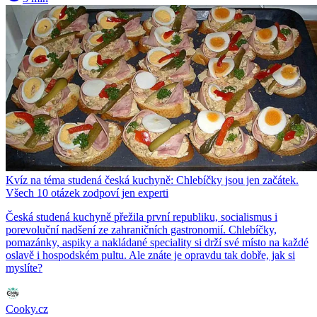
Kvíz na téma studená česká kuchyně: Chlebíčky jsou jen začátek.
Všech 10 otázek zodpoví jen experti
Česká studená kuchyně přežila první republiku, socialismus i
porevoluční nadšení ze zahraničních gastronomií. Chlebíčky,
pomazánky, aspiky a nakládané speciality si drží své místo na každé
oslavě i hospodském pultu. Ale znáte je opravdu tak dobře, jak si
myslíte?
Cooky.cz