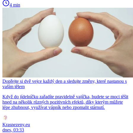
4 min
Dopřejte si dvě vejce každý den a sledujte změny, které nastanou s
vaším tělem
Když do jídelníčku zařadíte pravidelně vajíčka, budete se moci těšit
hned na několik různých pozitivních efektů, díky kterým můžete
lépe zhubnout, využívat vápník nebo zpomalit stárnutí.
Krasnezeny.eu
dnes, 03:33