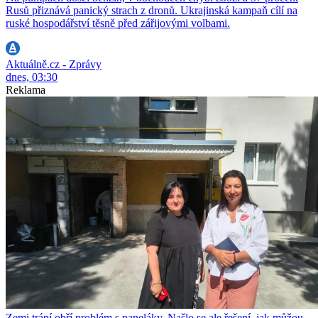
Rusů přiznává panický strach z dronů. Ukrajinská kampaň cílí na
ruské hospodářství těsně před zářijovými volbami.
Aktuálně.cz - Zprávy
dnes, 03:30
Reklama
Zemi trápí obří problém s paneláky. Našlo se ale řešení, jak můžou