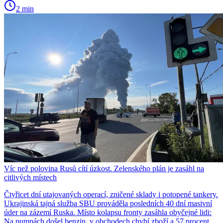
2 min
Víc než polovina Rusů cítí úzkost. Zelenského plán je zasáhl na
citlivých místech
Čtyřicet dní utajovaných operací, zničené sklady i potopené tankery.
Ukrajinská tajná služba SBU prováděla posledních 40 dní masivní
úder na zázemí Ruska. Místo kolapsu fronty zasáhla obyčejné lidi:
Na pumpách došel benzin, v obchodech chybí zboží a 57 procent