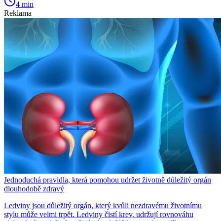
4 min
Reklama
Jednoduchá pravidla, která pomohou udržet životně důležitý orgán
dlouhodobě zdravý
Ledviny jsou důležitý orgán, který kvůli nezdravému životnímu
stylu může velmi trpět. Ledviny čistí krev, udržují rovnováhu