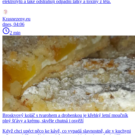
elektrolytů a také odstraňují odpadní látky a toxiny z těla.
Krasnezeny.eu
dnes, 04:06
2 min
Broskvový koláč s tvarohem a drobenkou je křehký letní moučník
plný šťávy a krému, skvěle chutná i osvěží
Když chci upéct něco ke kávě, co vypadá slavnostně, ale v kuchyni