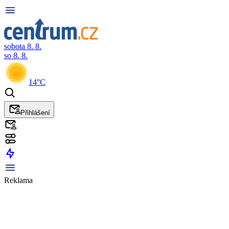
sobota 8. 8.
so 8. 8.
14°C
Přihlášení
Reklama