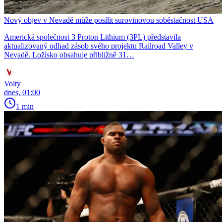
Nový objev v Nevadě může posílit surovinovou soběstačnost USA
Americká společnost 3 Proton Lithium (3PL) představila
aktualizovaný odhad zásob svého projektu Railroad Valley v
Nevadě. Ložisko obsahuje přibližně 31…
Volty
dnes, 01:00
1 min