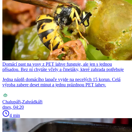
Domácí past na vosy z PET lahve funguje, ale jen s jednou
přísadou. Bez ní chytáte včely a čmeláky, které zahrada potřebuje
Jedna náplň domácího lapače vyjde na necelých 15 korun. Celá
výroba zabere deset minut a jednu prázdnou PET lahev.
Chalupáři-Zahrádkáři
dnes, 04:20
4 min