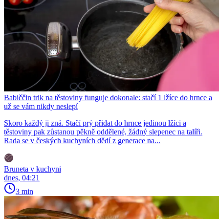
Babiččin trik na těstoviny funguje dokonale: stačí 1 lžíce do hrnce a
už se vám nikdy neslepí
Skoro každý ji zná. Stačí prý přidat do hrnce jedinou lžíci a
těstoviny pak zůstanou pěkně oddělené, žádný slepenec na talíři.
Rada se v českých kuchyních dědí z generace na...
Bruneta v kuchyni
dnes, 04:21
3 min