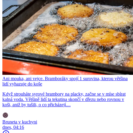
Ani mouka, ani vejce. Bramboráky spojí 1 surovina, kterou většina
lidí vyhazuje do koše
Když strouháte syrové brambory na placky, začne se v míse sbírat
kalná voda. Většině lidí ta tekutina skončí v dřezu nebo rovnou v
koši, aniž by tušili, o co přicházejí....
Bruneta v kuchyni
dnes, 04:16