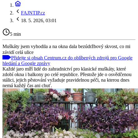
FAJNTIP.cz
18. 5. 2026, 03:01
5 min
Muškáty jsem vyhodila a na okna dala bezúdržbový skvost, co mi
závidí celá ulice
Přidejte si obsah Centrum.cz do oblíbených zdrojů pro Google
hledání a Google zprávy
Každé jaro míří lidé do zahradnictví pro klasické muškáty, které
zdobí okna i balkony po celé republice. Přestože jde o osvědčenou
stálici, jejich pěstování vyžaduje pravidelnou péči, na kterou dnes
nemá každý čas ani chuť.