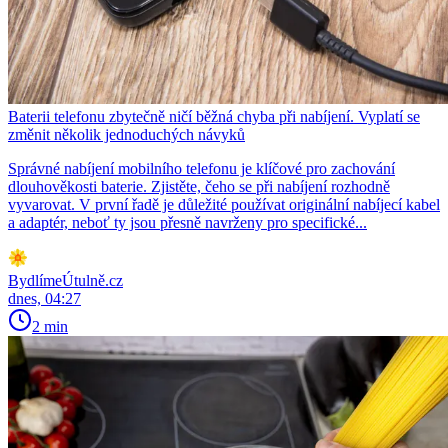
Baterii telefonu zbytečně ničí běžná chyba při nabíjení. Vyplatí se
změnit několik jednoduchých návyků
Správné nabíjení mobilního telefonu je klíčové pro zachování
dlouhověkosti baterie. Zjistěte, čeho se při nabíjení rozhodně
vyvarovat. V první řadě je důležité používat originální nabíjecí kabel
a adaptér, neboť ty jsou přesně navrženy pro specifické...
BydlímeÚtulně.cz
dnes, 04:27
2 min