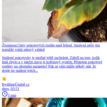
Žloutnoucí listy pokojových rostlin mají řešení. Správná péče jim
pomůže vrátit zdravý vzhled
Spálené pokojovky je možné ještě zachránit. Záleží na tom, kolik
listů zbylo a v jakém stavu je kořenový systém. Pěstujete pokojové
rostliny na okenním parapetu? Pak se vám může někdy stát, že
dojde ke spálení jejich...
BydlímeÚtulně.cz
dnes, 03:51
3 min