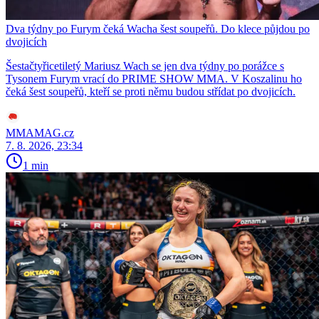
Dva týdny po Furym čeká Wacha šest soupeřů. Do klece půjdou po
dvojicích
Šestačtyřicetiletý Mariusz Wach se jen dva týdny po porážce s
Tysonem Furym vrací do PRIME SHOW MMA. V Koszalinu ho
čeká šest soupeřů, kteří se proti němu budou střídat po dvojicích.
MMAMAG.cz
7. 8. 2026, 23:34
1 min