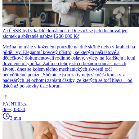
Za ČSSR byl v každé domácnosti. Dnes už se jich dochoval jen
zlomek a sběratelé nabízejí 200 000 Kč
Možná ho máte v koženém pouzdře na dně skříně nebo v krabici na
půdě i vy. Elegantní kovový přístroj, se kterým naši tátové a
dědečkové dokumentovali rodinné oslavy, výlety na Karlštejn i letní
dovolené u rybníka. Zatímco tehdy šlo o běžnou součást našich
životů, dnes se kolem těchto mechanických skvostů točí
neuvěřitelné peníze. Sběratelé jsou za ty nejvzácnější kousky z
padesátých let ochotni zaplatit částky, ze kterých se točí hlava – od
tisíců až po stovky tisíc korun.
FAJNTIP.cz
dnes, 03:30
3 min