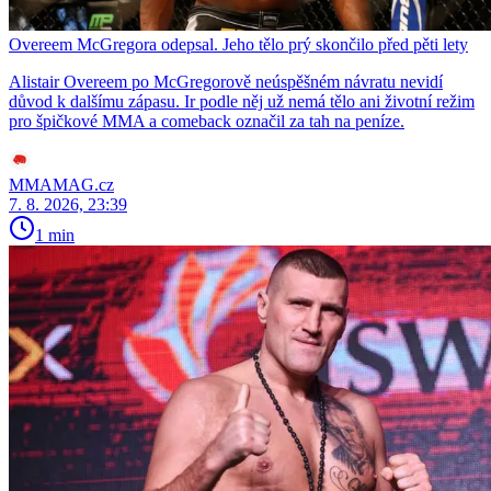
Overeem McGregora odepsal. Jeho tělo prý skončilo před pěti lety
Alistair Overeem po McGregorově neúspěšném návratu nevidí
důvod k dalšímu zápasu. Ir podle něj už nemá tělo ani životní režim
pro špičkové MMA a comeback označil za tah na peníze.
MMAMAG.cz
7. 8. 2026, 23:39
1 min