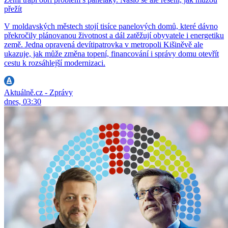
přežít
V moldavských městech stojí tisíce panelových domů, které dávno
překročily plánovanou životnost a dál zatěžují obyvatele i energetiku
země. Jedna opravená devítipatrovka v metropoli Kišiněvě ale
ukazuje, jak může změna topení, financování i správy domu otevřít
cestu k rozsáhlejší modernizaci.
Aktuálně.cz - Zprávy
dnes, 03:30