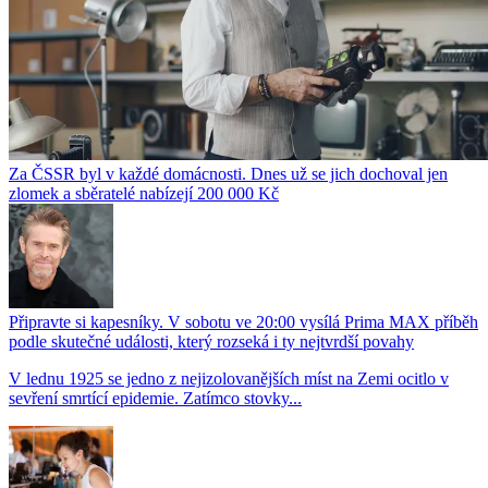
Za ČSSR byl v každé domácnosti. Dnes už se jich dochoval jen
zlomek a sběratelé nabízejí 200 000 Kč
Připravte si kapesníky. V sobotu ve 20:00 vysílá Prima MAX příběh
podle skutečné události, který rozseká i ty nejtvrdší povahy
V lednu 1925 se jedno z nejizolovanějších míst na Zemi ocitlo v
sevření smrtící epidemie. Zatímco stovky...