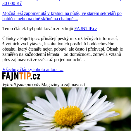
30 000 Kč
Možná leží zapomenutá v krabici na půdě, ve starém sekretáři po
babičce nebo na dně skříně na chalupě....
Tento článek byl publikován ze zdrojů
FAJNTIP.cz
Články z FajnTip.cz přinášejí pestrý mix užitečných informací,
životních vychytávek, inspirativních postřehů i oddechového
obsahu, který čtenáře nejen pobaví, ale často i překvapí. Obsah je
zaměřen na každodenní témata – od domácnosti, zdraví a vztahů
přes zajímavosti ze světa až po jednoduché...
Všechny články tohoto autora →
Vybrali jsme pro vás
Magazíny a zajímavosti