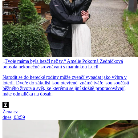
„Tvoje máma byla hezčí než ty.“ Amelie Pokorná Zedníčková
popsala nekonečné srovnávání s maminkou Lucií
Narodit se do herecké rodiny může zvenčí vypadat jako výhra v
loterii. Dveře do zákulisí jsou otevřené, známé tváře jsou součástí
běžného života a svět, ke kterému se jiní složitě propracovávají,
máte odmalička na dosah.
Žena.cz
dnes, 03:59