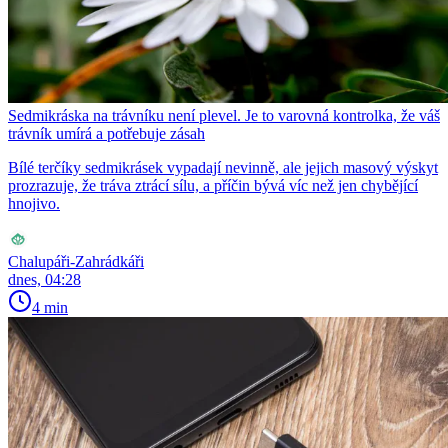
Sedmikráska na trávníku není plevel. Je to varovná kontrolka, že váš
trávník umírá a potřebuje zásah
Bílé terčíky sedmikrásek vypadají nevinně, ale jejich masový výskyt
prozrazuje, že tráva ztrácí sílu, a příčin bývá víc než jen chybějící
hnojivo.
Chalupáři-Zahrádkáři
dnes, 04:28
4 min