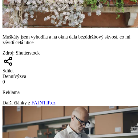
Muškáty jsem vyhodila a na okna dala bezúdržbový skvost, co mi
závidí celá ulice
Zdroj
:
Shutterstock
Sdílet
Denní
výzva
0
Reklama
Další články z
FAJNTIP.cz