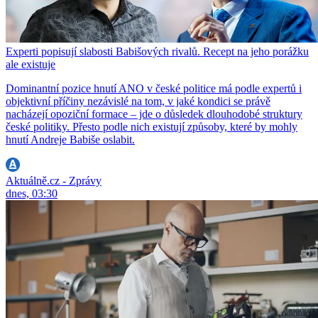
Experti popisují slabosti Babišových rivalů. Recept na jeho porážku
ale existuje
Dominantní pozice hnutí ANO v české politice má podle expertů i
objektivní příčiny nezávislé na tom, v jaké kondici se právě
nacházejí opoziční formace – jde o důsledek dlouhodobé struktury
české politiky. Přesto podle nich existují způsoby, které by mohly
hnutí Andreje Babiše oslabit.
Aktuálně.cz - Zprávy
dnes, 03:30