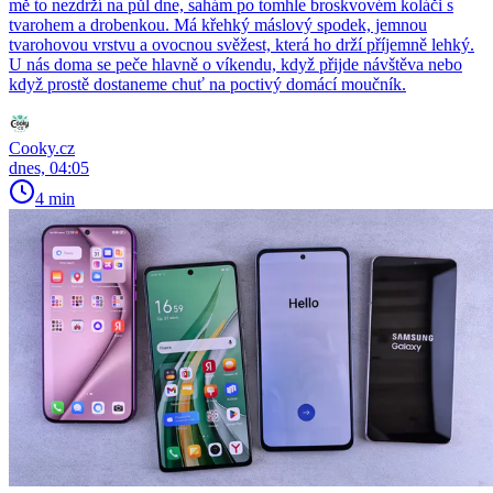
mě to nezdrží na půl dne, sahám po tomhle broskvovém koláči s
tvarohem a drobenkou. Má křehký máslový spodek, jemnou
tvarohovou vrstvu a ovocnou svěžest, která ho drží příjemně lehký.
U nás doma se peče hlavně o víkendu, když přijde návštěva nebo
když prostě dostaneme chuť na poctivý domácí moučník.
Cooky.cz
dnes, 04:05
4 min