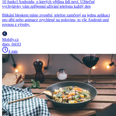
10 funkcí Androidu, o kterých většina lidí neví. Užitečné
vychytávky vám zpříjemní užívání telefonu každý den
Blikání bleskem místo zvonění, telefon zamčený na jednu aplikaci
pro děti nebo animace zrychlené na polovinu, to vše Android umí
rovnou z výroby.
Mobify.cz
dnes, 04:03
4 min