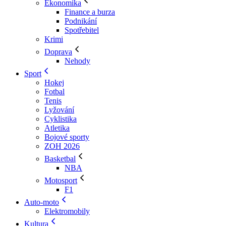
Ekonomika
Finance a burza
Podnikání
Spotřebitel
Krimi
Doprava
Nehody
Sport
Hokej
Fotbal
Tenis
Lyžování
Cyklistika
Atletika
Bojové sporty
ZOH 2026
Basketbal
NBA
Motosport
F1
Auto-moto
Elektromobily
Kultura