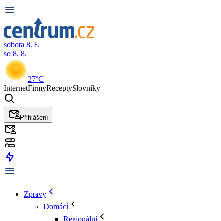
sobota 8. 8.
so 8. 8.
27°C
Internet
Firmy
Recepty
Slovníky
Přihlášení
Zprávy
Domácí
Regionální