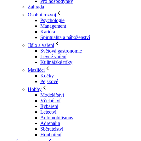
Pro hospodyňky
Zahrada
Osobní rozvoj
Psychologie
Management
Kariéra
Spiritualita a náboženství
Jídlo a vaření
Světová gastronomie
Levné vaření
Kulinářské triky
Mazlíčci
Kočky
Pejskové
Hobby
Modelářství
Včelařství
Rybaření
Letectví
Automobilismus
Adrenalin
Sběratelství
Houbaření