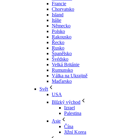
Francie
Chorvatsko
Island
Itálie
Německo
Polsko
Rakousko
Řecko
Rusko
Španělsko
Švédsko
Velká Británie
Rumunsko
Válka na Ukrajině
Maďarsko
Svět
USA
Blízký východ
Izrael
Palestina
Asie
Čína
Jižní Korea