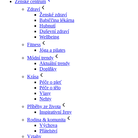
Ženské centrum
Zdraví
Ženské zdraví
Babiččina lékárna
Hubnutí
Duševní zdraví
Wellbeing
Fitness
Jóga a pilates
Módní trendy
Aktuální trendy
Doplňky
Krása
Péče o pleť
Péče o tělo
Vlasy
Nehty
Příběhy ze života
Inspirativní ženy
Rodina & komunita
Výchova
Přátelství
Vztahy