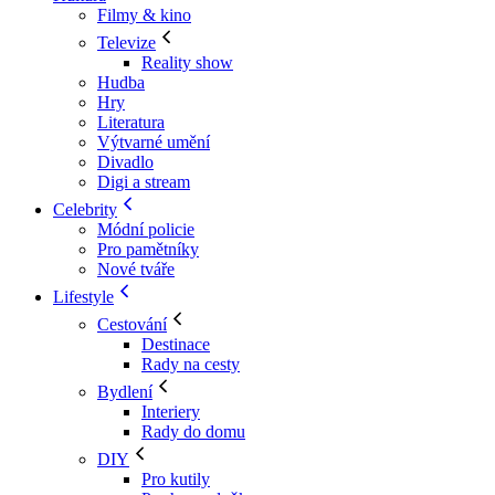
Filmy & kino
Televize
Reality show
Hudba
Hry
Literatura
Výtvarné umění
Divadlo
Digi a stream
Celebrity
Módní policie
Pro pamětníky
Nové tváře
Lifestyle
Cestování
Destinace
Rady na cesty
Bydlení
Interiery
Rady do domu
DIY
Pro kutily