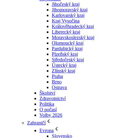
Jihočeský kraj
Jihomoravský kraj
Karlovarský kraj
Kraj Vysočina
Králověhradecký kraj
Liberecký kraj
Moravskoslezský kraj
Olomoucký kraj
Pardubický kraj
Plzeňský kraj
Středočeský kraj
Ústecký kraj
Zlínský kraj
Praha
Brno
Ostrava
Školství
Zdravotnictví
Politika
O počasí
Volby 2026
Zahraničí
Evropa
Slovensko