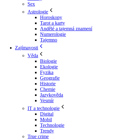
Sex
Astrologie
Horoskopy
Tarot a karty
Andělé a tajemná znamení
Numerologie
Tajemno
Zajímavosti
Věda
Biologie
Ekologie
Fyzika
Geografie
Historie
Chemie
Jazykověda
Vesmír
IT a technologie
Digital
Mobil
Technologie
Trendy
True crime