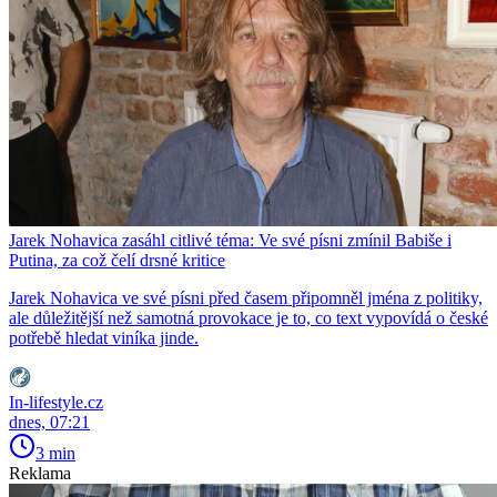
Jarek Nohavica zasáhl citlivé téma: Ve své písni zmínil Babiše i
Putina, za což čelí drsné kritice
Jarek Nohavica ve své písni před časem připomněl jména z politiky,
ale důležitější než samotná provokace je to, co text vypovídá o české
potřebě hledat viníka jinde.
In-lifestyle.cz
dnes, 07:21
3 min
Reklama