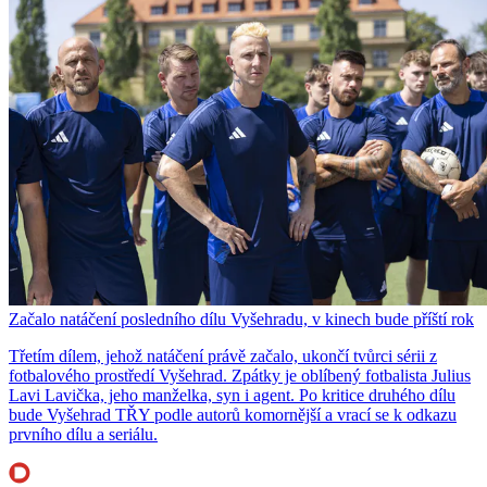
Začalo natáčení posledního dílu Vyšehradu, v kinech bude příští rok
Třetím dílem, jehož natáčení právě začalo, ukončí tvůrci sérii z
fotbalového prostředí Vyšehrad. Zpátky je oblíbený fotbalista Julius
Lavi Lavička, jeho manželka, syn i agent. Po kritice druhého dílu
bude Vyšehrad TŘY podle autorů komornější a vrací se k odkazu
prvního dílu a seriálu.