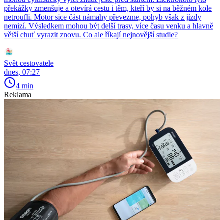
překážky zmenšuje a otevírá cestu i těm, kteří by si na běžném kole
netroufli. Motor sice část námahy převezme, pohyb však z jízdy
nemizí. Výsledkem mohou být delší trasy, více času venku a hlavně
větší chuť vyrazit znovu. Co ale říkají nejnovější studie?
Svět cestovatele
dnes, 07:27
4 min
Reklama