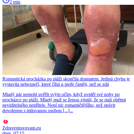
2 min
Romantická procházka po pláži skončila dramatem. Jediná chyba je
vystavila nebezpečí, které číhá u moře častěji, než se zdá
Mladý pár nemohl uvěřit svým očím, když uviděl své nohy po
procházce po pláži. Mladý muž se ženou zjistili, že se stali obětmi
neviditelného nepřítele. Není nic romantičtějšího, než strávit
dovolenou s milovanou osobou [...]...
Zdravestravovani.eu
dnes, 07:15