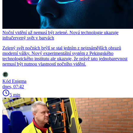
Noční vidění už nemusí být zelené. Nová technologie ukazuje
infračervený svět v barvách
Zelený svět nočních brýlí se stal jedním z nejznámějších obrazů
moderní války. Nový experimentální systém z Pekingského
technologického institutu ale ukazuje, že právě tato jednobarevnost
nemusí být nutnou vlastností nočního vidění.
Kód Enigma
dnes, 07:42
5 min