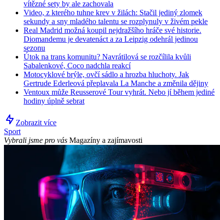
vítězné sety by ale zachovala
Video, z kterého tuhne krev v žilách: Stačil jediný zlomek
sekundy a sny mladého talentu se rozplynuly v živém pekle
Real Madrid možná koupil nejdražšího hráče své historie.
Diomandemu je devatenáct a za Leipzig odehrál jedinou
sezonu
Útok na trans komunitu? Navrátilová se rozčílila kvůli
Sabalenkové, Coco nadchla reakcí
Motocyklové brýle, ovčí sádlo a hrozba hluchoty. Jak
Gertrude Ederleová přeplavala La Manche a změnila dějiny
Ventoux může Reusserové Tour vyhrát. Nebo jí během jediné
hodiny úplně sebrat
Zobrazit více
Sport
Vybrali jsme pro vás
Magazíny a zajímavosti