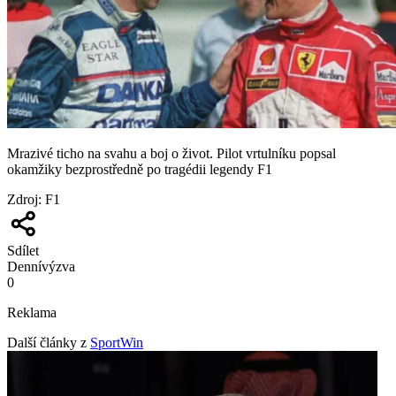
Mrazivé ticho na svahu a boj o život. Pilot vrtulníku popsal
okamžiky bezprostředně po tragédii legendy F1
Zdroj
:
F1
Sdílet
Denní
výzva
0
Reklama
Další články z
SportWin