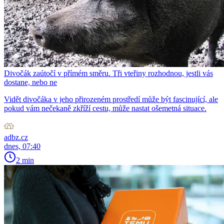
Divočák zaútočí v přímém směru. Tři vteřiny rozhodnou, jestli vás
dostane, nebo ne
Vidět divočáka v jeho přirozeném prostředí může být fascinující, ale
pokud vám nečekaně zkříží cestu, může nastat ošemetná situace.
adbz.cz
dnes, 07:40
2 min