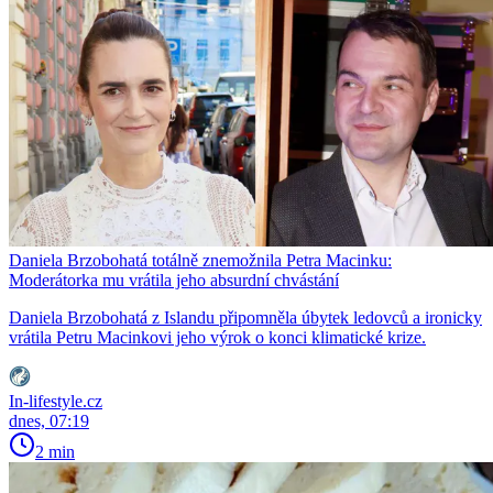
Daniela Brzobohatá totálně znemožnila Petra Macinku:
Moderátorka mu vrátila jeho absurdní chvástání
Daniela Brzobohatá z Islandu připomněla úbytek ledovců a ironicky
vrátila Petru Macinkovi jeho výrok o konci klimatické krize.
In-lifestyle.cz
dnes, 07:19
2 min