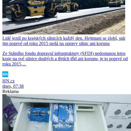
Lidé jezdí po krajských silnicích každý den. Hejtmani se zlobí, stát
jim poprvé od roku 2015 nedá na opravy silnic ani korunu
Ze Státního fondu dopravní infrastruktury (SFDI) nedostanou letos
kraje na své silnice druhých a třetích tříd ani korunu, je to poprvé od
roku 2015,...
HN.cz
dnes, 07:38
Reklama