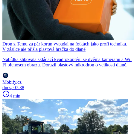
Dron z Temu za pár korun vypadal na fotkách jako profi technika.
V zásilce ale přišla plastová hračka do dlaně
Nabídka slibovala skládací kvadrokoptéru se dvěma kamerami a Wi-
Fi přenosem obrazu. Dorazil plastový mikrodron o velikosti dlaně.
Mobify.cz
dnes, 07:38
4 min