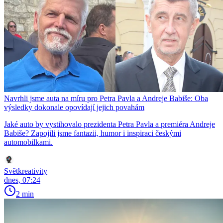
Navrhli jsme auta na míru pro Petra Pavla a Andreje Babiše: Oba
výsledky dokonale opovídají jejich povahám
Jaké auto by vystihovalo prezidenta Petra Pavla a premiéra Andreje
Babiše? Zapojili jsme fantazii, humor i inspiraci českými
automobilkami.
Světkreativity
dnes, 07:24
2 min