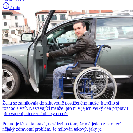
2 min
Žena se zamilovala do zdravotně postiženého muže, kterého si
rozhodla vzít. Nastávající manžel pro ni v jejich velký den připravil
překvapení, které vhání slzy do očí
Pokud je láska ta pravá, nezáleží na tom, že má jeden z partnerů
nějaký zdravotní problém. Je milován takový, jaký je.