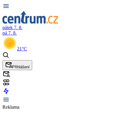
pátek 7. 8.
pá 7. 8.
21°C
Přihlášení
Reklama