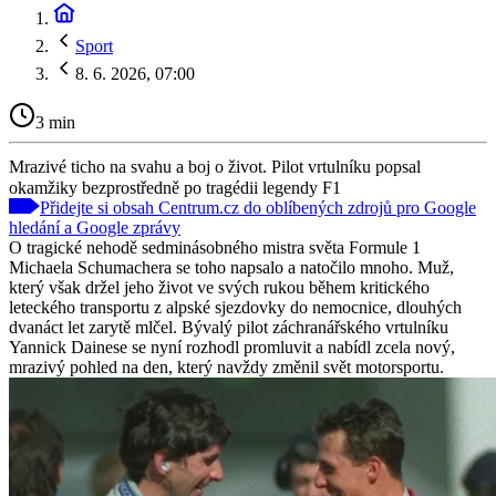
Sport
8. 6. 2026, 07:00
3 min
Mrazivé ticho na svahu a boj o život. Pilot vrtulníku popsal
okamžiky bezprostředně po tragédii legendy F1
Přidejte si obsah Centrum.cz do oblíbených zdrojů pro Google
hledání a Google zprávy
O tragické nehodě sedminásobného mistra světa Formule 1
Michaela Schumachera se toho napsalo a natočilo mnoho. Muž,
který však držel jeho život ve svých rukou během kritického
leteckého transportu z alpské sjezdovky do nemocnice, dlouhých
dvanáct let zarytě mlčel. Bývalý pilot záchranářského vrtulníku
Yannick Dainese se nyní rozhodl promluvit a nabídl zcela nový,
mrazivý pohled na den, který navždy změnil svět motorsportu.