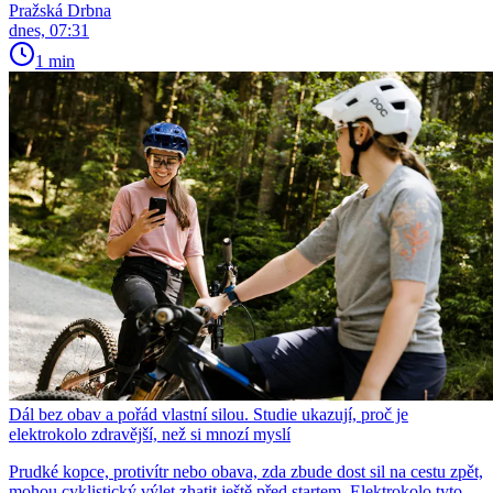
Pražská Drbna
dnes, 07:31
1 min
Dál bez obav a pořád vlastní silou. Studie ukazují, proč je
elektrokolo zdravější, než si mnozí myslí
Prudké kopce, protivítr nebo obava, zda zbude dost sil na cestu zpět,
mohou cyklistický výlet zhatit ještě před startem. Elektrokolo tyto