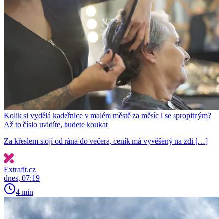
Kolik si vydělá kadeřnice v malém městě za měsíc i se spropitným?
Až to číslo uvidíte, budete koukat
Za křeslem stojí od rána do večera, ceník má vyvěšený na zdi […]
Extrafit.cz
dnes, 07:19
4 min