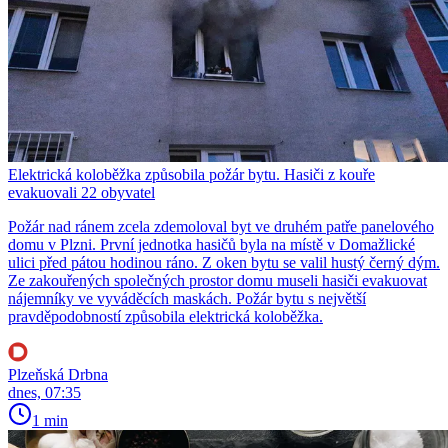
Elektrická koloběžka způsobila požár bytu. Hasiči z kouře
evakuovali 22 obyvatel
Požár nad ránem zcela zdemoloval byt ve druhém patře panelového
domu v Plzni. První jednotka hasičů byla na místě v Domažlické
ulici před pátou hodinou ráno. Z oken bytu se valil hustý černý dým.
Ze zakouřených společných prostor domu museli hasiči evakuovat
nájemníky ve vyváděcích maskách. Požár bytu s největší
pravděpodobností způsobila elektrická koloběžka.
Plzeňská Drbna
dnes, 07:35
1 min