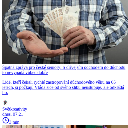
Špatná zpráva pro české seniory: S dřívějším odchodem do důchodu
to nevypadá vůbec dobře
Lidé, kteří čekali rychlé zastropování důchodového věku na 65
letech, si počkají. Vláda sice od svého slibu neustupuje, ale odkládá
ho.
Světkreativity
dnes, 07:21
3 min