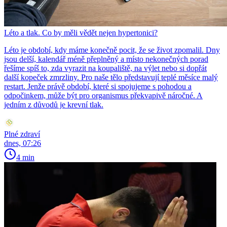
Léto a tlak. Co by měli vědět nejen hypertonici?
Léto je období, kdy máme konečně pocit, že se život zpomalil. Dny
jsou delší, kalendář méně přeplněný a místo nekonečných porad
řešíme spíš to, zda vyrazit na koupaliště, na výlet nebo si dopřát
další kopeček zmrzliny. Pro naše tělo představují teplé měsíce malý
restart. Jenže právě období, které si spojujeme s pohodou a
odpočinkem, může být pro organismus překvapivě náročné. A
jedním z důvodů je krevní tlak.
Plné zdraví
dnes, 07:26
4 min