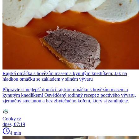
Rajská omáčka s hovězím masem a kynutým knedlíkem: Jak na
hladkou omáčku se základem v silném vývaru
Připravte si nejlepší domácí rajskou omáčku s hovězím masem a
kynutým knedlíkem! Osvědčený rodinný recept z poctivého vývaru,
zjemněný smetanou a bez zbytečného koření, který si zamilujete.
Cooky.cz
dnes, 07:19
4 min