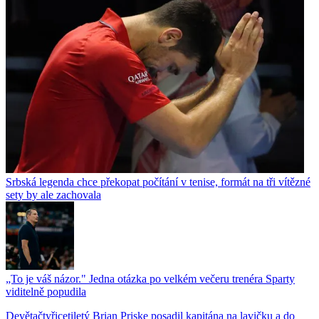
Srbská legenda chce překopat počítání v tenise, formát na tři vítězné
sety by ale zachovala
„To je váš názor." Jedna otázka po velkém večeru trenéra Sparty
viditelně popudila
Devětačtyřicetiletý Brian Priske posadil kapitána na lavičku a do