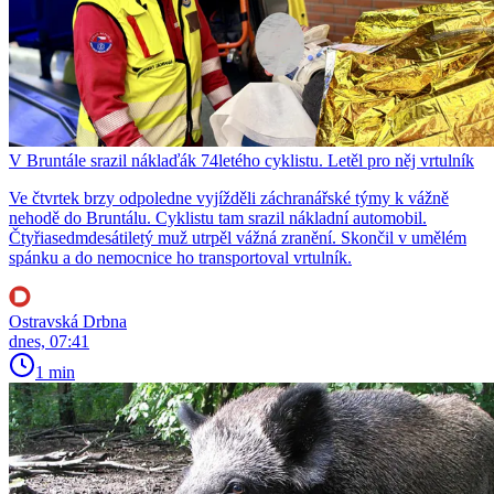
V Bruntále srazil náklaďák 74letého cyklistu. Letěl pro něj vrtulník
Ve čtvrtek brzy odpoledne vyjížděli záchranářské týmy k vážně
nehodě do Bruntálu. Cyklistu tam srazil nákladní automobil.
Čtyřiasedmdesátiletý muž utrpěl vážná zranění. Skončil v umělém
spánku a do nemocnice ho transportoval vrtulník.
Ostravská Drbna
dnes, 07:41
1 min