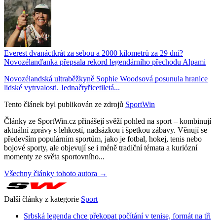
Everest dvanáctkrát za sebou a 2000 kilometrů za 29 dní?
Novozélanďanka přepsala rekord legendárního přechodu Alpami
Novozélandská ultraběžkyně Sophie Woodsová posunula hranice
lidské vytrvalosti. Jednačtyřicetiletá...
Tento článek byl publikován ze zdrojů
SportWin
Články ze SportWin.cz přinášejí svěží pohled na sport – kombinují
aktuální zprávy s lehkostí, nadsázkou i špetkou zábavy. Věnují se
především populárním sportům, jako je fotbal, hokej, tenis nebo
bojové sporty, ale objevují se i méně tradiční témata a kuriózní
momenty ze světa sportovního...
Všechny články tohoto autora →
Další články z kategorie
Sport
Srbská legenda chce překopat počítání v tenise, formát na tři