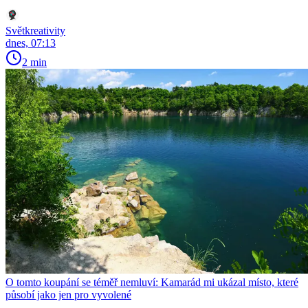
Světkreativity
dnes, 07:13
2 min
O tomto koupání se téměř nemluví: Kamarád mi ukázal místo, které
působí jako jen pro vyvolené