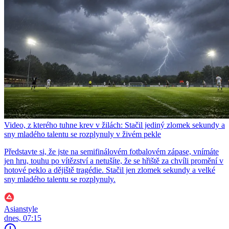
Video, z kterého tuhne krev v žilách: Stačil jediný zlomek sekundy a
sny mladého talentu se rozplynuly v živém pekle
Představte si, že jste na semifinálovém fotbalovém zápase, vnímáte
jen hru, touhu po vítězství a netušíte, že se hřiště za chvíli promění v
hotové peklo a dějiště tragédie. Stačil jen zlomek sekundy a velké
sny mladého talentu se rozplynuly.
Asianstyle
dnes, 07:15