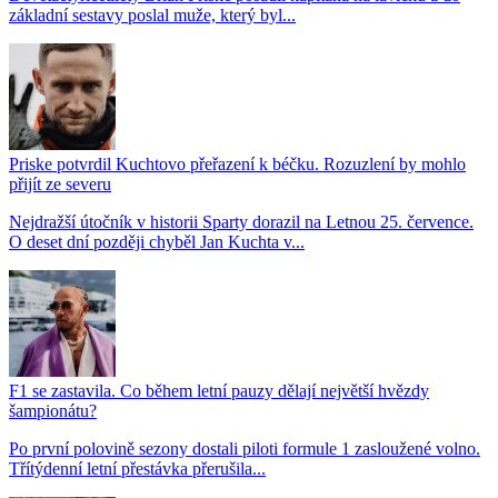
základní sestavy poslal muže, který byl...
Priske potvrdil Kuchtovo přeřazení k béčku. Rozuzlení by mohlo
přijít ze severu
Nejdražší útočník v historii Sparty dorazil na Letnou 25. července.
O deset dní později chyběl Jan Kuchta v...
F1 se zastavila. Co během letní pauzy dělají největší hvězdy
šampionátu?
Po první polovině sezony dostali piloti formule 1 zasloužené volno.
Třítýdenní letní přestávka přerušila...