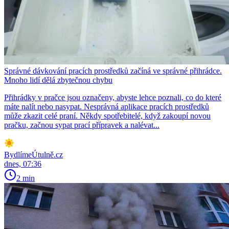
Správné dávkování pracích prostředků začíná ve správné přihrádce.
Mnoho lidí dělá zbytečnou chybu
Přihrádky v pračce jsou označeny, abyste lehce poznali, co do které
máte nalít nebo nasypat. Nesprávná aplikace pracích prostředků
může zkazit celé praní. Někdy spotřebitelé, když zakoupí novou
pračku, začnou sypat prací přípravek a nalévat...
BydlímeÚtulně.cz
dnes, 07:36
2 min