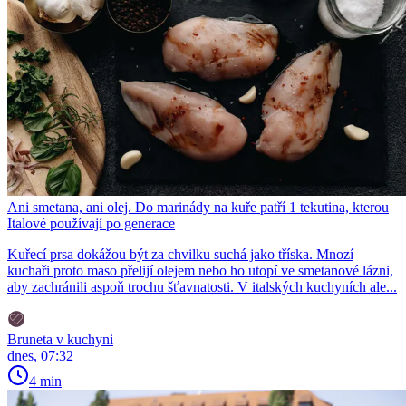
Ani smetana, ani olej. Do marinády na kuře patří 1 tekutina, kterou
Italové používají po generace
Kuřecí prsa dokážou být za chvilku suchá jako tříska. Mnozí
kuchaři proto maso přelijí olejem nebo ho utopí ve smetanové lázni,
aby zachránili aspoň trochu šťavnatosti. V italských kuchyních ale...
Bruneta v kuchyni
dnes, 07:32
4 min