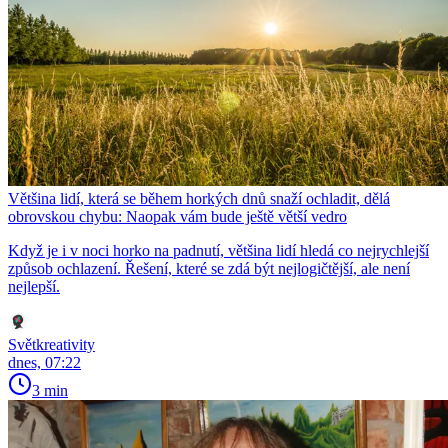
Většina lidí, která se během horkých dnů snaží ochladit, dělá
obrovskou chybu: Naopak vám bude ještě větší vedro
Když je i v noci horko na padnutí, většina lidí hledá co nejrychlejší
způsob ochlazení. Řešení, které se zdá být nejlogičtější, ale není
nejlepší.
Světkreativity
dnes, 07:22
3 min