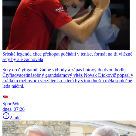
Srbská legenda chce překopat počítání v tenise, formát na tři vítězné
sety by ale zachovala
Sety do čtyř gamů, žádné výhody a zápas hotový do dvou hodin.
Čtyřiadvacetinásobný grandslamový vítěz Novak Djokovič popsal v
krátkém rozhovoru verzi tenisu, která by s tou dnešní měla společné
leda náčiní.
SportWin
dnes, 07:26
2 min