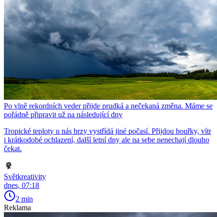
Po vlně rekordních veder přijde prudká a nečekaná změna. Máme se
pořádně připravit už na následující dny
Tropické teploty u nás brzy vystřídá jiné počasí. Přijdou bouřky, vítr
i krátkodobé ochlazení, další letní dny ale na sebe nenechají dlouho
čekat.
Světkreativity
dnes, 07:18
2 min
Reklama