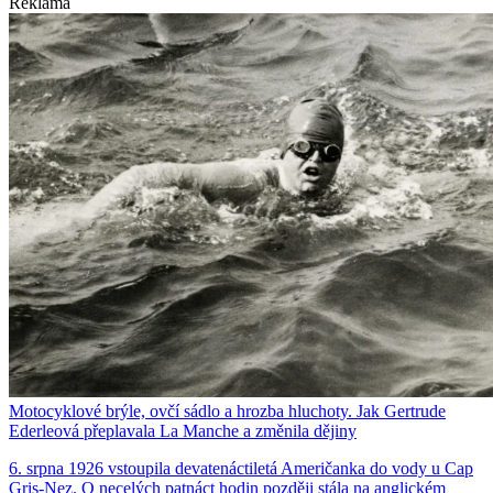
Reklama
Motocyklové brýle, ovčí sádlo a hrozba hluchoty. Jak Gertrude
Ederleová přeplavala La Manche a změnila dějiny
6. srpna 1926 vstoupila devatenáctiletá Američanka do vody u Cap
Gris-Nez. O necelých patnáct hodin později stála na anglickém