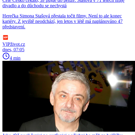
Celé Česko čekalo, že půjde do penze. Stašová v 71 letech hraje
divadlo a do důchodu se nechystá
Herečka Simona Stašová přestala točit filmy. Není to ale konec
kariéry. Z jeviště neodchází, jen letos v létě má naplánováno 47
představení.
VIPživot.cz
dnes, 07:05
4 min