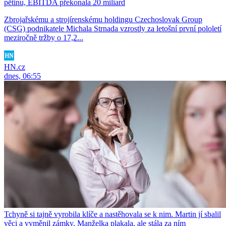
pětinu, EBITDA překonala 20 miliard
Zbrojařskému a strojírenskému holdingu Czechoslovak Group
(CSG) podnikatele Michala Strnada vzrostly za letošní první pololetí
meziročně tržby o 17,2...
HN.cz
dnes, 06:55
Tchyně si tajně vyrobila klíče a nastěhovala se k nim. Martin jí sbalil
věci a vyměnil zámky. Manželka plakala, ale stála za ním