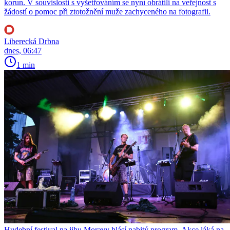
korun. V souvislosti s vyšetřováním se nyní obrátili na veřejnost s
žádostí o pomoc při ztotožnění muže zachyceného na fotografii.
Liberecká Drbna
dnes, 06:47
1 min
Hudební festival na jihu Moravy hlásí nabitý program. Akce láká na