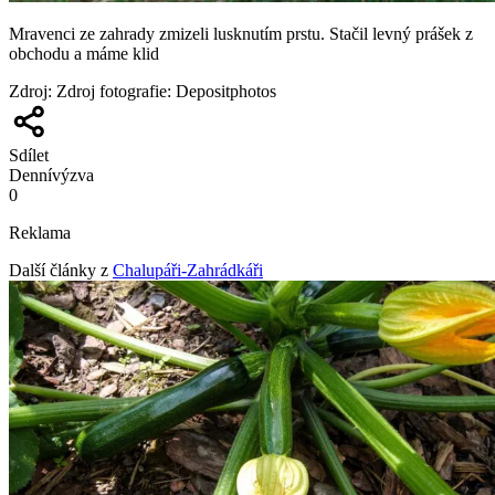
Mravenci ze zahrady zmizeli lusknutím prstu. Stačil levný prášek z
obchodu a máme klid
Zdroj
:
Zdroj fotografie: Depositphotos
Sdílet
Denní
výzva
0
Reklama
Další články z
Chalupáři-Zahrádkáři