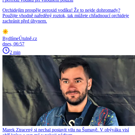
Orchidejím prospěje peroxid vodíku! Že to nejde dohromady?
Použijte vhodně naředěný roztok, tak můžete chřadnoucí orchideje
zachránit před úhynem.
BydlímeÚtulně.cz
dnes, 06:57
2 min
Marek Ztracený si nechal postavit vilu na Šumavě. V obýváku visí