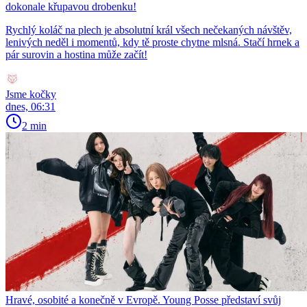
dokonale křupavou drobenku!
Rychlý koláč na plech je absolutní král všech nečekaných návštěv,
lenivých neděl i momentů, kdy tě proste chytne mlsná. Stačí hrnek a
pár surovin a hostina může začít!
Jsme kočky
dnes, 06:31
2 min
Hravé, osobité a konečně v Evropě. Young Posse představí svůj