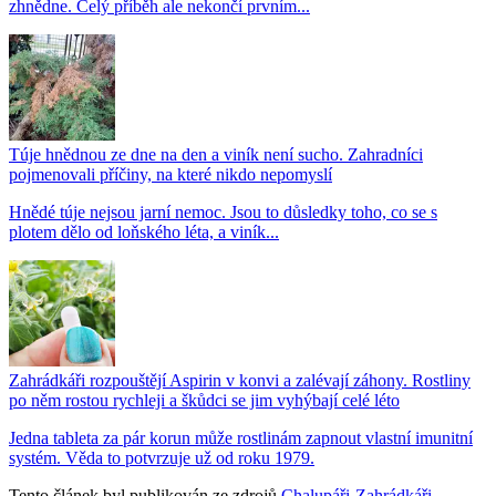
zhnědne. Celý příběh ale nekončí prvním...
Túje hnědnou ze dne na den a viník není sucho. Zahradníci
pojmenovali příčiny, na které nikdo nepomyslí
Hnědé túje nejsou jarní nemoc. Jsou to důsledky toho, co se s
plotem dělo od loňského léta, a viník...
Zahrádkáři rozpouštějí Aspirin v konvi a zalévají záhony. Rostliny
po něm rostou rychleji a škůdci se jim vyhýbají celé léto
Jedna tableta za pár korun může rostlinám zapnout vlastní imunitní
systém. Věda to potvrzuje už od roku 1979.
Tento článek byl publikován ze zdrojů
Chalupáři-Zahrádkáři