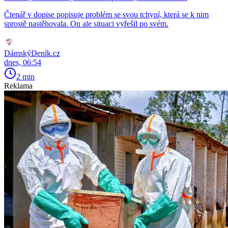
Čtenář v dopise popisuje problém se svou tchyní, která se k nim
sprostě nastěhovala. On ale situaci vyřešil po svém.
DámskýDeník.cz
dnes, 06:54
2 min
Reklama