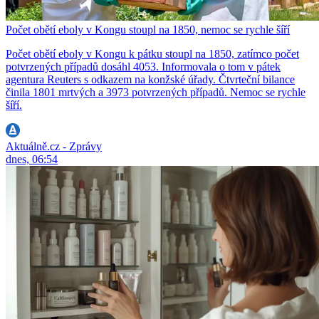
Počet obětí eboly v Kongu stoupl na 1850, nemoc se rychle šíří
Počet obětí eboly v Kongu k pátku stoupl na 1850, zatímco počet
potvrzených případů dosáhl 4053. Informovala o tom v pátek
agentura Reuters s odkazem na konžské úřady. Čtvrteční bilance
činila 1801 mrtvých a 3973 potvrzených případů. Nemoc se rychle
šíří.
Aktuálně.cz - Zprávy
dnes, 06:54