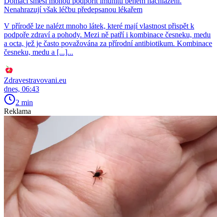
Domácí směsi mohou podpořit imunitu během nachlazení.
Nenahrazují však léčbu předepsanou lékařem
V přírodě lze nalézt mnoho látek, které mají vlastnost přispět k
podpoře zdraví a pohody. Mezi ně patří i kombinace česneku, medu
a octa, jež je často považována za přírodní antibiotikum. Kombinace
česneku, medu a [...]...
Zdravestravovani.eu
dnes, 06:43
2 min
Reklama