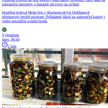
zahraniční interprety a štamprli slivovice na uvítání
Hudební festival Metla fest v jihomoravských Dubňanech
představuje letošní program. Pořadatelé lákají na zahraniční kapely i
velmi netradiční uvítání hostů.
Výletárium
dnes, 06:44
2 min