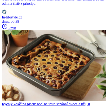
odmítá čistě z principu.
In-lifestyle.cz
dnes, 06:38
3 min
Rychlý koláč na plech: hoď na těsto sezónní ovoce a užij si