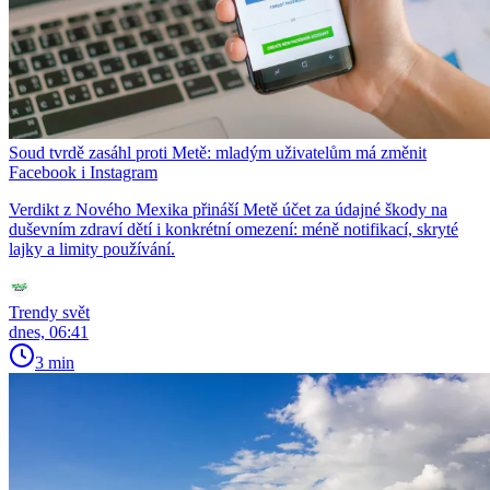
Soud tvrdě zasáhl proti Metě: mladým uživatelům má změnit
Facebook i Instagram
Verdikt z Nového Mexika přináší Metě účet za údajné škody na
duševním zdraví dětí i konkrétní omezení: méně notifikací, skryté
lajky a limity používání.
Trendy svět
dnes, 06:41
3 min