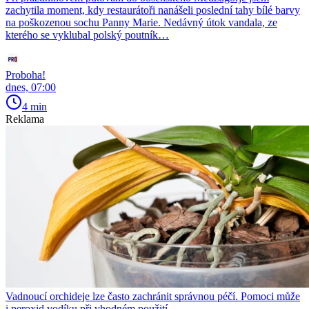
zachytila moment, kdy restaurátoři nanášeli poslední tahy bílé barvy
na poškozenou sochu Panny Marie. Nedávný útok vandala, ze
kterého se vyklubal polský poutník…
Proboha!
dnes, 07:00
4 min
Reklama
Vadnoucí orchideje lze často zachránit správnou péčí. Pomoci může
i peroxid vodíku při vhodném použití