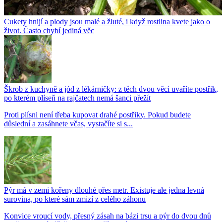
Cukety hnijí a plody jsou malé a žluté, i když rostlina kvete jako o
život. Často chybí jediná věc
Škrob z kuchyně a jód z lékárničky: z těch dvou věcí uvaříte postřik,
po kterém plíseň na rajčatech nemá šanci přežít
Proti plísni není třeba kupovat drahé postřiky. Pokud budete
důslední a zasáhnete včas, vystačíte si s...
Pýr má v zemi kořeny dlouhé přes metr. Existuje ale jedna levná
surovina, po které sám zmizí z celého záhonu
Konvice vroucí vody, přesný zásah na bázi trsu a pýr do dvou dnů