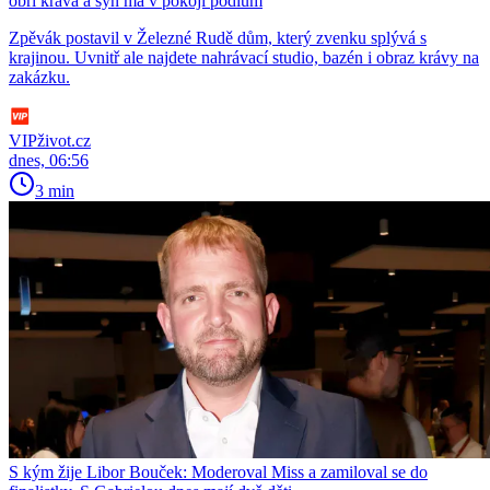
obří kráva a syn má v pokoji pódium
Zpěvák postavil v Železné Rudě dům, který zvenku splývá s
krajinou. Uvnitř ale najdete nahrávací studio, bazén i obraz krávy na
zakázku.
VIPživot.cz
dnes, 06:56
3 min
S kým žije Libor Bouček: Moderoval Miss a zamiloval se do