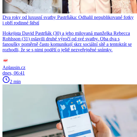
Dva roky od luxusní svatby Pastrňáka: Odhalil nepublikované fotky
i obří rodinné štěstí
Hokejista David Pastrňák (30) a jeho milovaná manželka Rebecca
Rohlsson (31) oslavili druhé výročí od své svatby. Oba dva s
fanoušky poměrně často komunikují skrz sociální sítě a tentokrát se
rozhodli, že se s nimi podělí o ještě nezveřejněné snímky.
Aplausin.cz
dnes, 06:41
2 min