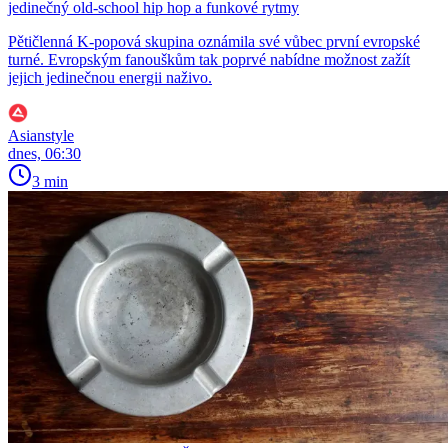
jedinečný old-school hip hop a funkové rytmy
Pětičlenná K-popová skupina oznámila své vůbec první evropské
turné. Evropským fanouškům tak poprvé nabídne možnost zažít
jejich jedinečnou energii naživo.
Asianstyle
dnes, 06:30
3 min