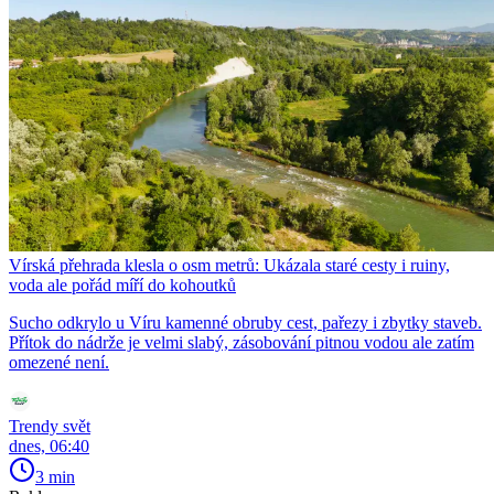
Vírská přehrada klesla o osm metrů: Ukázala staré cesty i ruiny,
voda ale pořád míří do kohoutků
Sucho odkrylo u Víru kamenné obruby cest, pařezy i zbytky staveb.
Přítok do nádrže je velmi slabý, zásobování pitnou vodou ale zatím
omezené není.
Trendy svět
dnes, 06:40
3 min