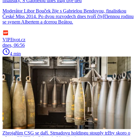
finalistky. S Gabrielou dnes mají dvě děti
Moderátor Libor Bouček žije s Gabrielou Bendovou, finalistkou
České Miss 2014. Po dvou rozvodech dnes tvoří čtyřčlennou rodinu
se synem Albertem a dcerou Beátou.
VIPživot.cz
dnes, 06:56
4 min
Zbrojařům CSG se daří. Strnadovu holdingu stouply tržby skoro o