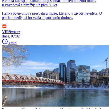
Neměla kde spát, kamarádka jí sehnala nocleh u cizího muže.
Kynychová s ním žije už přes 30 let
Hanka Kynychová přespala u muže, kterého v životě neviděla. O
pár let později si ho vzala a jsou spolu dodnes.
VIPživot.cz
dnes, 07:02
3 min