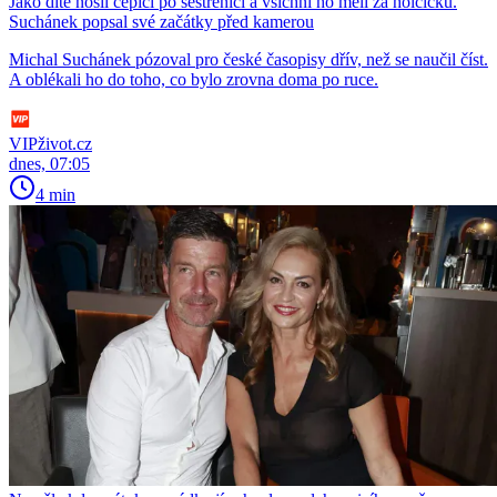
Jako dítě nosil čepici po sestřenici a všichni ho měli za holčičku.
Suchánek popsal své začátky před kamerou
Michal Suchánek pózoval pro české časopisy dřív, než se naučil číst.
A oblékali ho do toho, co bylo zrovna doma po ruce.
VIPživot.cz
dnes, 07:05
4 min