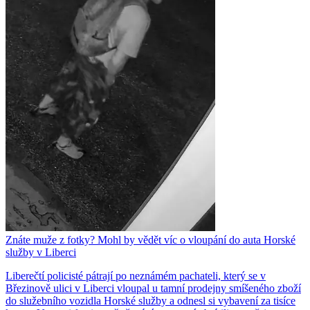
Znáte muže z fotky? Mohl by vědět víc o vloupání do auta Horské
služby v Liberci
Liberečtí policisté pátrají po neznámém pachateli, který se v
Březinově ulici v Liberci vloupal u tamní prodejny smíšeného zboží
do služebního vozidla Horské služby a odnesl si vybavení za tisíce