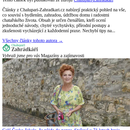
Články z Chalupari-Zahradkari.cz nabízejí praktický pohled na vše,
co souvisí s bydlením, zahradou, údržbou domu i radostmi
chatařského života. Obsah je určen čtenářům, kteří ocení
jednoduché návody, chytré vychytávky, přírodní postupy a
zkušenosti vycházející z každodenní praxe. Nechybí tipy na...
Všechny články tohoto autora →
Vybrali jsme pro vás
Magazíny a zajímavosti