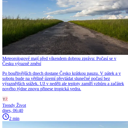
Meteorologové mají před víkendem dobrou zprávu: Počasí se v
Česku výrazně změní
Po bouřlivějších dnech dostane Česko krátkou pauzu. V pátek a v
sobotu bude na většině území převládat slunečné počasí bez
výraznějších srážek. Už v neděli ale teploty zamíří vzhůru a začátek
nového týdne znovu přinese tropická vedra.
Trendy Život
dnes, 06:40
2 min