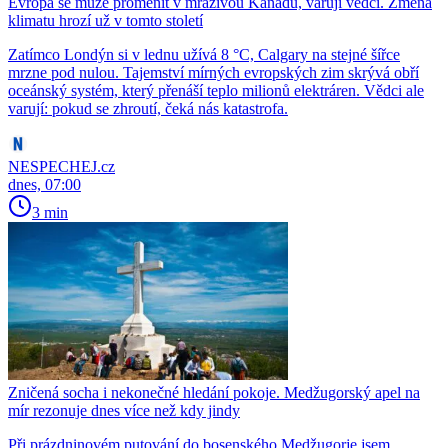
Evropa se může proměnit v mrazivou Kanadu, varují vědci. Změna
klimatu hrozí už v tomto století
Zatímco Londýn si v lednu užívá 8 °C, Calgary na stejné šířce
mrzne pod nulou. Tajemství mírných evropských zim skrývá obří
oceánský systém, který přenáší teplo milionů elektráren. Vědci ale
varují: pokud se zhroutí, čeká nás katastrofa.
NESPECHEJ.cz
dnes, 07:00
3 min
Zničená socha i nekonečné hledání pokoje. Medžugorský apel na
mír rezonuje dnes více než kdy jindy
Při prázdninovém putování do bosenského Medžugorje jsem