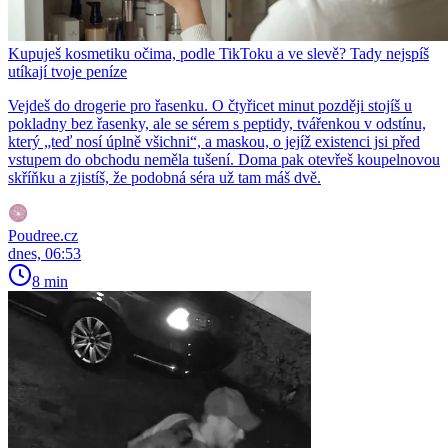
Kupuješ kosmetiku očima, podle TikToku a ve slevě? Tady nejspíš
utíkají tvoje peníze
Vejdeš do drogerie pro řasenku. O čtyřicet minut později stojíš u
pokladny bez řasenky, ale se sérem s peptidy, tvářenkou v odstínu,
který „teď nosí úplně všichni“, a maskou, o jejíž existenci jsi před
vstupem do obchodu neměla tušení. Doma pak otevřeš koupelnovou
skříňku a zjistíš, že podobná séra už tam máš dvě.
Poudree.cz
dnes, 06:53
8 min