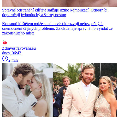
Správné odstranění klíštěte snižuje riziko komplikací. Odborníci
doporučují jednoduchý a šetrný postup
Kousnutí klíštětem může snadno vést k rozvoji nebezpečných
onemocnění či jiných problémů. Základem je správně ho vyndat ze
zakousnutého místa.
Zdravestravovani.eu
dnes, 06:42
2 min