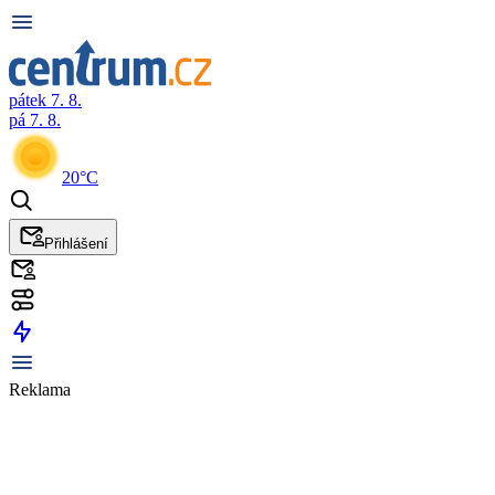
pátek 7. 8.
pá 7. 8.
20°C
Přihlášení
Reklama