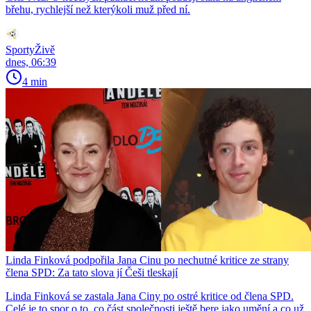
břehu, rychlejší než kterýkoli muž před ní.
SportyŽivě
dnes, 06:39
4 min
Linda Finková podpořila Jana Cinu po nechutné kritice ze strany
člena SPD: Za tato slova jí Češi tleskají
Linda Finková se zastala Jana Ciny po ostré kritice od člena SPD.
Celé je to spor o to, co část společnosti ještě bere jako umění a co už