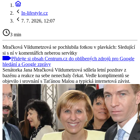
In-lifestyle.cz
7. 7. 2026, 12:07
3 min
Mračková Vildumetzová se pochlubila fotkou v plavkách: Sledující
si s ní v komentářích neberou servítky
Přidejte si obsah Centrum.cz do oblíbených zdrojů pro Google
hledání a Google zprávy
Senátorka Jana Mračková Vildumetzová sdílela letní pozdrav z
bazénu a reakce na sebe nenechaly čekat. Vedle komplimentů se
objevilo i srovnání s Taťánou Malou a typická internetová závist.