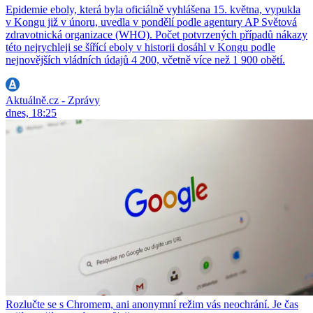
Epidemie eboly, která byla oficiálně vyhlášena 15. května, vypukla
v Kongu již v únoru, uvedla v pondělí podle agentury AP Světová
zdravotnická organizace (WHO). Počet potvrzených případů nákazy
této nejrychleji se šířící eboly v historii dosáhl v Kongu podle
nejnovějších vládních údajů 4 200, včetně více než 1 900 obětí.
Aktuálně.cz - Zprávy
dnes, 18:25
Rozlučte se s Chromem, ani anonymní režim vás neochrání. Je čas