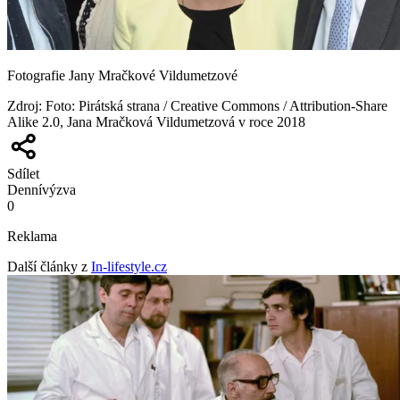
Fotografie Jany Mračkové Vildumetzové
Zdroj
:
Foto: Pirátská strana / Creative Commons / Attribution-Share
Alike 2.0, Jana Mračková Vildumetzová v roce 2018
Sdílet
Denní
výzva
0
Reklama
Další články z
In-lifestyle.cz