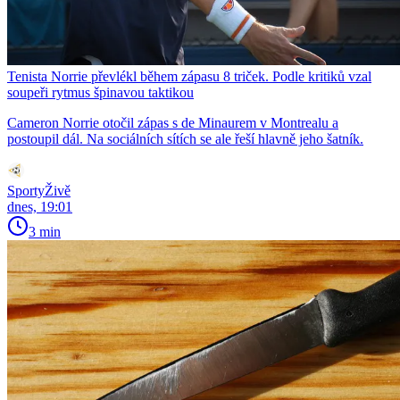
Tenista Norrie převlékl během zápasu 8 triček. Podle kritiků vzal
soupeři rytmus špinavou taktikou
Cameron Norrie otočil zápas s de Minaurem v Montrealu a
postoupil dál. Na sociálních sítích se ale řeší hlavně jeho šatník.
SportyŽivě
dnes, 19:01
3 min