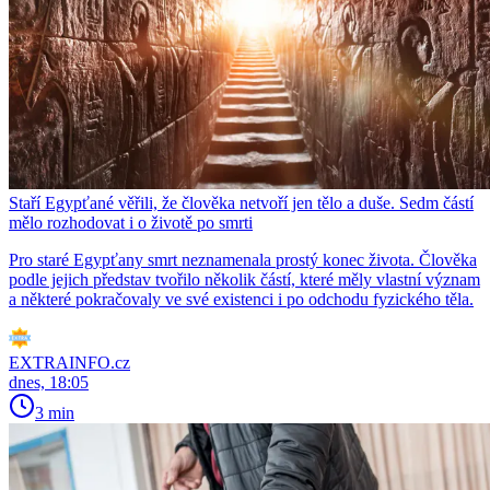
Staří Egypťané věřili, že člověka netvoří jen tělo a duše. Sedm částí
mělo rozhodovat i o životě po smrti
Pro staré Egypťany smrt neznamenala prostý konec života. Člověka
podle jejich představ tvořilo několik částí, které měly vlastní význam
a některé pokračovaly ve své existenci i po odchodu fyzického těla.
EXTRAINFO.cz
dnes, 18:05
3 min