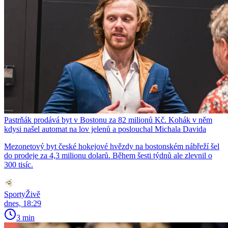
Pastrňák prodává byt v Bostonu za 82 milionů Kč. Kohák v něm
kdysi našel automat na lov jelenů a poslouchal Michala Davida
Mezonetový byt české hokejové hvězdy na bostonském nábřeží šel
do prodeje za 4,3 milionu dolarů. Během šesti týdnů ale zlevnil o
300 tisíc.
SportyŽivě
dnes, 18:29
3 min