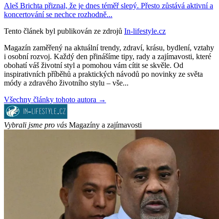
Aleš Brichta přiznal, že je dnes téměř slepý. Přesto zůstává aktivní a
koncertování se nechce rozhodně...
Tento článek byl publikován ze zdrojů
In-lifestyle.cz
Magazín zaměřený na aktuální trendy, zdraví, krásu, bydlení, vztahy
i osobní rozvoj. Každý den přinášíme tipy, rady a zajímavosti, které
obohatí váš životní styl a pomohou vám cítit se skvěle. Od
inspirativních příběhů a praktických návodů po novinky ze světa
módy a zdravého životního stylu – vše...
Všechny články tohoto autora →
Vybrali jsme pro vás
Magazíny a zajímavosti