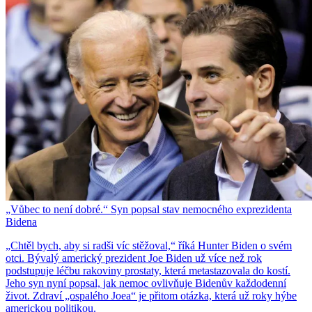
„Vůbec to není dobré.“ Syn popsal stav nemocného exprezidenta
Bidena
„Chtěl bych, aby si radši víc stěžoval,“ říká Hunter Biden o svém
otci. Bývalý americký prezident Joe Biden už více než rok
podstupuje léčbu rakoviny prostaty, která metastazovala do kostí.
Jeho syn nyní popsal, jak nemoc ovlivňuje Bidenův každodenní
život. Zdraví „ospalého Joea“ je přitom otázka, která už roky hýbe
americkou politikou.