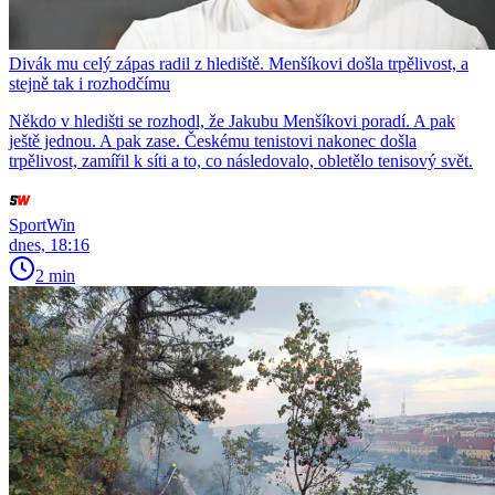
Divák mu celý zápas radil z hlediště. Menšíkovi došla trpělivost, a
stejně tak i rozhodčímu
Někdo v hledišti se rozhodl, že Jakubu Menšíkovi poradí. A pak
ještě jednou. A pak zase. Českému tenistovi nakonec došla
trpělivost, zamířil k síti a to, co následovalo, obletělo tenisový svět.
SportWin
dnes, 18:16
2 min