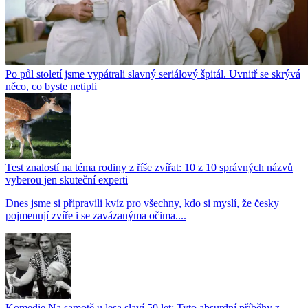
Po půl století jsme vypátrali slavný seriálový špitál. Uvnitř se skrývá
něco, co byste netipli
Test znalostí na téma rodiny z říše zvířat: 10 z 10 správných názvů
vyberou jen skuteční experti
Dnes jsme si připravili kvíz pro všechny, kdo si myslí, že česky
pojmenují zvíře i se zavázanýma očima....
Komedie Na samotě u lesa slaví 50 let: Tyto absurdní příběhy z