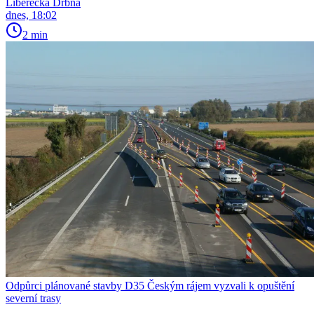
Liberecká Drbna
dnes, 18:02
2 min
Odpůrci plánované stavby D35 Českým rájem vyzvali k opuštění
severní trasy