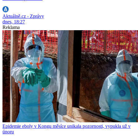
Aktuálně.cz - Zprávy
dnes, 18:27
Reklama
Epidemie eboly v Kongu měsíce unikala pozornosti, vypukla už v
únoru