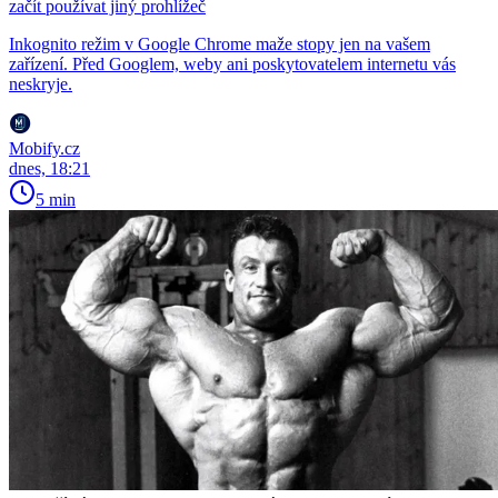
začít používat jiný prohlížeč
Inkognito režim v Google Chrome maže stopy jen na vašem
zařízení. Před Googlem, weby ani poskytovatelem internetu vás
neskryje.
Mobify.cz
dnes, 18:21
5 min