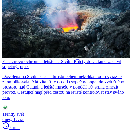
Etna znovu ochromila letiště na Sicílii. Přílety do Catanie zastavil
sopečný popel
Dovolená na Sicílii se části turistů během několika hodin výrazně
zkomplikovala. Aktivita Etny dostala sopečný popel do vzdušného
prostoru nad Catanií a letiště muselo v pondělí 10. srpna omezit
provoz. Cestující mají před cestou na letiště kontrolovat stav svého
letu.
Trendy svět
dnes, 17:52
2 min