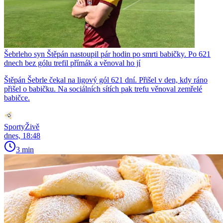
Šebrleho syn Štěpán nastoupil pár hodin po smrti babičky. Po 621
dnech bez gólu trefil přímák a věnoval ho jí
Štěpán Šebrle čekal na ligový gól 621 dní. Přišel v den, kdy ráno
přišel o babičku. Na sociálních sítích pak trefu věnoval zemřelé
babičce.
SportyŽivě
dnes, 18:48
3 min