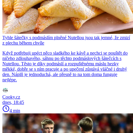
Tyhle šátečky s podmáslím plněné Nutellou jsou tak jemné, že zmizí
z plechu během chvíle
Když potřebuji upéct něco sladkého ke kávě a nechci se pouštět do
ničeho zdlouhavého, sáhnu po těchto podmáslových šátečcích s
Nutellou. Těsto je díky podmáslí a rozpuštěnému máslu hezky
měkké, dobře se s ním pracuje a po upečení zůstává vláčné i druhý
den. Náplň je jednoduchá, ale přesně to na tom doma funguje
nejlépe.
Cooky.cz
dnes, 18:45
4 min