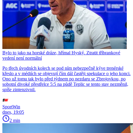
Bylo to jako na horské dráze, hřímal Hyský. Ztratit tříbrankové
vedení není normální
Po třech úvodních kolech se pod ním nebezpečně kýve trenérské
křeslo a v médiích se objevují čím dál častěji spekulace o jeho konci.
Ono už tomu tak bylo před týdnem po nezdaru se Zbrojovkou, po
sobotní divoké přestřelce 5:5 na půdě Teplic se tento stav nezměnil,
spíše zintenzivnil.
SportWin
dnes, 19:05
2 min