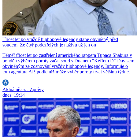
Třicet let po vraždě hiphopové legendy stane obviněný před
soudem. Ze čtyř podezřelých je naživu už jen on
Téměř třicet let po zastřelení amerického rappera Tupaca Shakura v
pondělí výběrem poroty začal soud s Duanem "Keffem D" Davisem
obviněným ze zosnování vraždy hiphopové legendy. Informuje o
tom agentura AP, podle níž může výběr poroty trvat většinu týdne.
Aktuálně.cz - Zprávy
dnes, 19:14