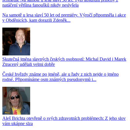
natáčení většina fanoušků nikdy neslyšela
Na samotě u lesa slaví 50 let od premiéry. Výročí připomněla i akce
v Obděnicích, kam dorazili Zdeněk...
Skutečná jména slavných českých osobností: Michal David i Marek
Ztracený udělali velmi dobře
České hvězdy známe po jméně, ale u řady z nich nejde o jméno
rodné. Připomínáme osm známých pseudonymů i...
Aleš Brichta otevřeně o svých zdravotních problémech: Z jeho slov
vám ukápne slza