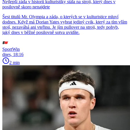
Nejlepší záda v historii kulturistiky stála na stroji, který dnes v
posilovně skoro nenajdete
Šest titulů Mr. Olympia a záda, o kterých se v kulturistice mluví
dodnes. Když má Dorian Yates vybrat jediný cvik, který za tím vším
stojí, nezaváhá ani vteřinu. Je jím pullover na stroji, tedy pohyb,
jaký dnes v běžné posilovně sotva uvidíte.
SportWin
dnes, 18:16
2 min