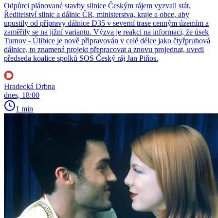
Odpůrci plánované stavby silnice Českým rájem vyzvali stát,
Ředitelství silnic a dálnic ČR, ministerstva, kraje a obce, aby
upustily od přípravy dálnice D35 v severní trase cenným územím a
zaměřily se na jižní variantu. Výzva je reakcí na informaci, že úsek
Turnov - Úlibice je nově připravován v celé délce jako čtyřpruhová
dálnice, to znamená projekt přepracovat a znovu projednat, uvedl
předseda koalice spolků SOS Český ráj Jan Piňos.
Hradecká Drbna
dnes, 18:00
1 min