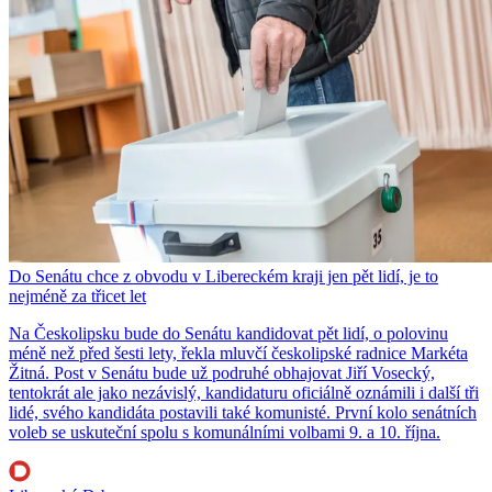
Do Senátu chce z obvodu v Libereckém kraji jen pět lidí, je to
nejméně za třicet let
Na Českolipsku bude do Senátu kandidovat pět lidí, o polovinu
méně než před šesti lety, řekla mluvčí českolipské radnice Markéta
Žitná. Post v Senátu bude už podruhé obhajovat Jiří Vosecký,
tentokrát ale jako nezávislý, kandidaturu oficiálně oznámili i další tři
lidé, svého kandidáta postavili také komunisté. První kolo senátních
voleb se uskuteční spolu s komunálními volbami 9. a 10. října.