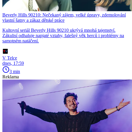
Beverly Hills 90210: Nečekaný zájem, velké úpravy, zdemolování
vlastní šatny a zákaz dětské práce
Kultovní seriál Beverly Hills 90210 ukrývá mnohá tajemství.
Zákulisí odhaluje napjaté vztahy, falešný věk herců i problémy na
samotném natáčení.
V Telce
dnes, 17:59
3 min
Reklama