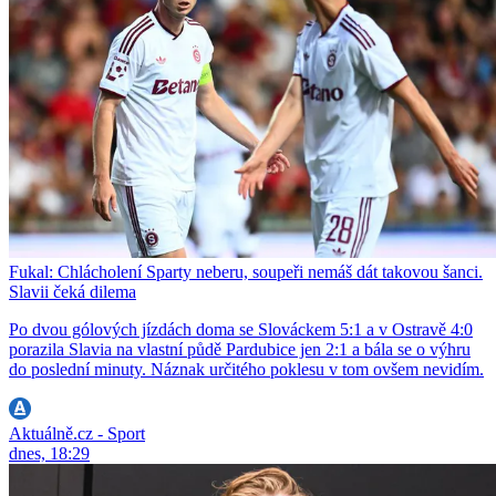
Fukal: Chlácholení Sparty neberu, soupeři nemáš dát takovou šanci.
Slavii čeká dilema
Po dvou gólových jízdách doma se Slováckem 5:1 a v Ostravě 4:0
porazila Slavia na vlastní půdě Pardubice jen 2:1 a bála se o výhru
do poslední minuty. Náznak určitého poklesu v tom ovšem nevidím.
Aktuálně.cz - Sport
dnes, 18:29