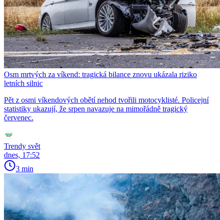
Osm mrtvých za víkend: tragická bilance znovu ukázala riziko
letních silnic
Pět z osmi víkendových obětí nehod tvořili motocyklisté. Policejní
statistiky ukazují, že srpen navazuje na mimořádně tragický
červenec.
Trendy svět
dnes, 17:52
3 min