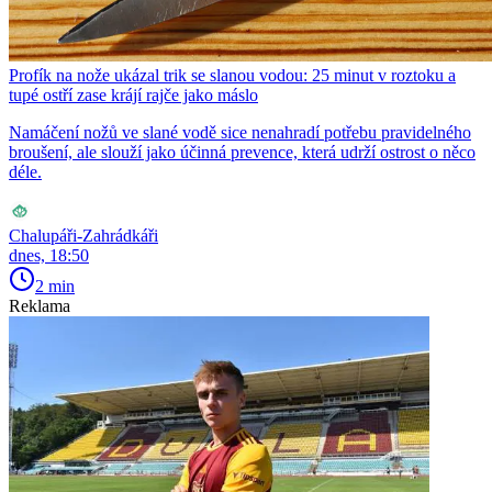
Profík na nože ukázal trik se slanou vodou: 25 minut v roztoku a
tupé ostří zase krájí rajče jako máslo
Namáčení nožů ve slané vodě sice nenahradí potřebu pravidelného
broušení, ale slouží jako účinná prevence, která udrží ostrost o něco
déle.
Chalupáři-Zahrádkáři
dnes, 18:50
2 min
Reklama