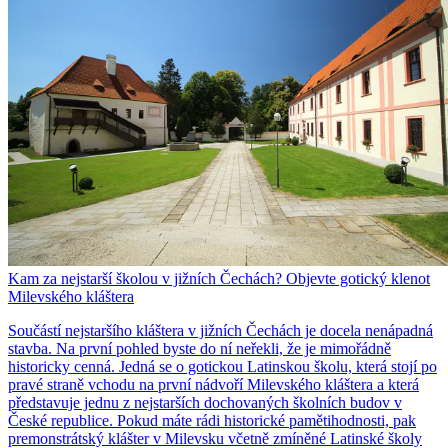
Kam za nejstarší školou v jižních Čechách? Objevte gotický klenot
Milevského kláštera
Součástí nejstaršího kláštera v jižních Čechách je docela nenápadná
stavba. Na první pohled byste do ní neřekli, že je mimořádně
historicky cenná. Jedná se o gotickou Latinskou školu, která stojí po
pravé straně vchodu na první nádvoří Milevského kláštera a která
představuje jednu z nejstarších dochovaných školních budov v
České republice. Pokud máte rádi historické pamětihodnosti, pak
premonstrátský klášter v Milevsku včetně zmíněné Latinské školy