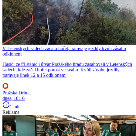
V Letenských sadech začalo hořet, tramvaje jezdily kvůli zásahu
odklonem
Hasiči ze tří stanic i útvar Pražského hradu zasahovali v Letenských
sadech, kde začal hořet porost ve svahu. Kvůli zásahu jezdily
tramvaje linek 12 a 15 odklonem.
Pražská Drbna
dnes, 18:16
1 min
Reklama