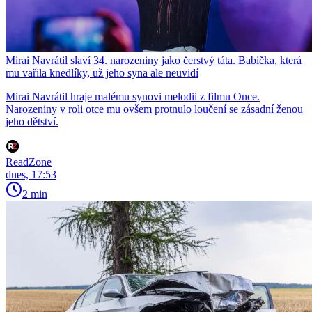
Mirai Navrátil slaví 34. narozeniny jako čerstvý táta. Babička, která
mu vařila knedlíky, už jeho syna ale neuvidí
Mirai Navrátil hraje malému synovi melodii z filmu Once.
Narozeniny v roli otce mu ovšem protnulo loučení se zásadní ženou
jeho dětství.
ReadZone
dnes, 17:53
2 min