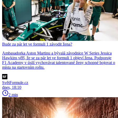
Bude za pár let ve formuli 1 závodit žena?
Ambasadorka Aston Martinu a bývalá závodnice W Series Jessica
Hawkins věří, že se za pár let ve formuli 1 objeví žena. Podporuje
F1 Academy v úsilí vychovávat talentované ženy schopné bojovat o
místa na startovním roštu.
SvětFormule.cz
dnes, 18:10
2 min