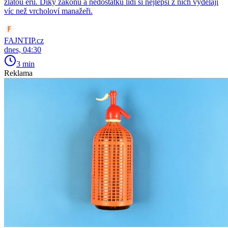
zlatou éru. Díky zákonu a nedostatku lidí si nejlepší z nich vydělají
víc než vrcholoví manažeři.
FAJNTIP.cz
dnes, 04:30
3 min
Reklama