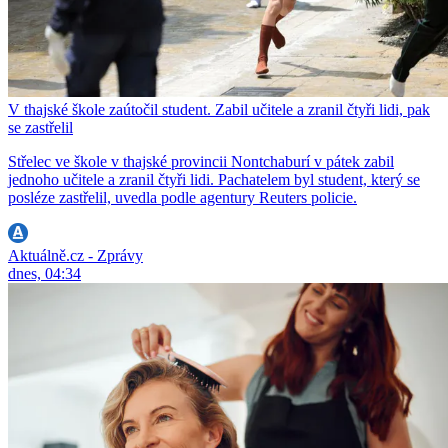
V thajské škole zaútočil student. Zabil učitele a zranil čtyři lidi, pak
se zastřelil
Střelec ve škole v thajské provincii Nontchaburí v pátek zabil
jednoho učitele a zranil čtyři lidi. Pachatelem byl student, který se
posléze zastřelil, uvedla podle agentury Reuters policie.
Aktuálně.cz - Zprávy
dnes, 04:34