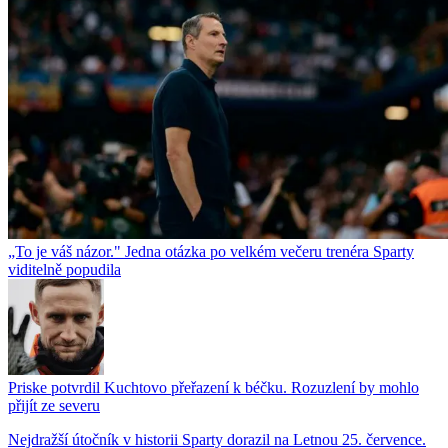
„To je váš názor." Jedna otázka po velkém večeru trenéra Sparty
viditelně popudila
Priske potvrdil Kuchtovo přeřazení k béčku. Rozuzlení by mohlo
přijít ze severu
Nejdražší útočník v historii Sparty dorazil na Letnou 25. července.