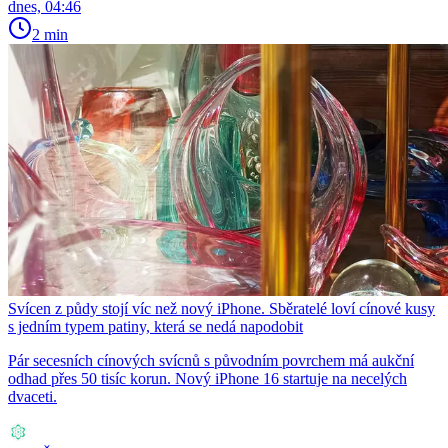
dnes, 04:46
2 min
Svícen z půdy stojí víc než nový iPhone. Sběratelé loví cínové kusy
s jedním typem patiny, která se nedá napodobit
Pár secesních cínových svícnů s původním povrchem má aukční
odhad přes 50 tisíc korun. Nový iPhone 16 startuje na necelých
dvaceti.