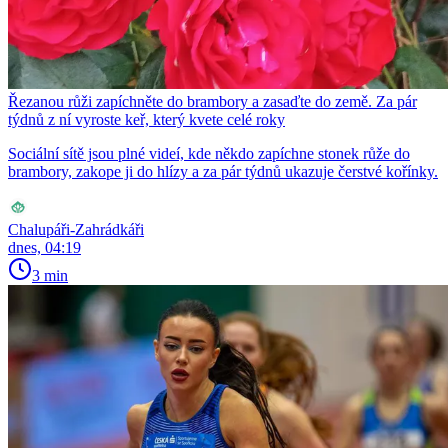
Řezanou růži zapíchněte do brambory a zasaďte do země. Za pár
týdnů z ní vyroste keř, který kvete celé roky
Sociální sítě jsou plné videí, kde někdo zapíchne stonek růže do
brambory, zakope ji do hlízy a za pár týdnů ukazuje čerstvé kořínky.
Chalupáři-Zahrádkáři
dnes, 04:19
3 min