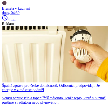
Bruneta v kuchyni
dnes, 04:39
4 min
Reklama
Špatná zpráva pro české domácnosti. Odborníci předpovídají, že
energie v zimě zase podraží
Venku panuje léto a topení řeší málokdo. Jenže teplo, které si v zimě
pustíme z radiátoru nebo plynového...