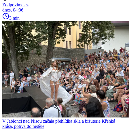
Zodpovime.cz
dnes, 04:36
3 min
V Jablonci nad Nisou začala přehlídka skla a bižuterie Křehká
krása, potrvá do neděle