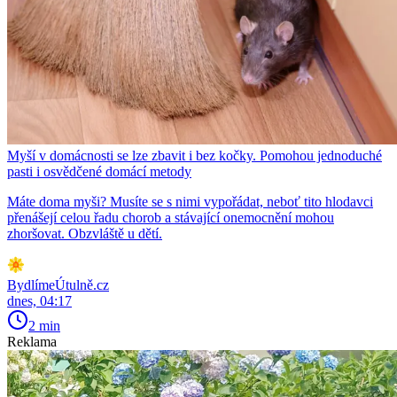
Myší v domácnosti se lze zbavit i bez kočky. Pomohou jednoduché
pasti i osvědčené domácí metody
Máte doma myši? Musíte se s nimi vypořádat, neboť tito hlodavci
přenášejí celou řadu chorob a stávající onemocnění mohou
zhoršovat. Obzvláště u dětí.
BydlímeÚtulně.cz
dnes, 04:17
2 min
Reklama