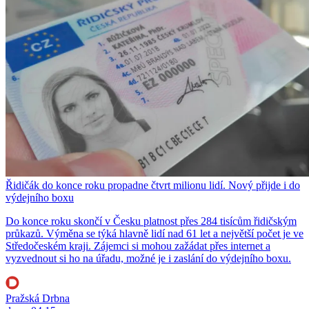
Řidičák do konce roku propadne čtvrt milionu lidí. Nový přijde i do
výdejního boxu
Do konce roku skončí v Česku platnost přes 284 tisícům řidičským
průkazů. Výměna se týká hlavně lidí nad 61 let a největší počet je ve
Středočeském kraji. Zájemci si mohou zažádat přes internet a
vyzvednout si ho na úřadu, možné je i zaslání do výdejního boxu.
Pražská Drbna