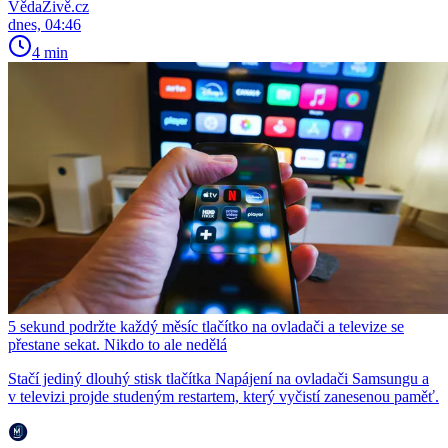
VědaŽivě.cz
dnes, 04:46
4 min
5 sekund podržte každý měsíc tlačítko na ovladači a televize se
přestane sekat. Nikdo to ale nedělá
Stačí jediný dlouhý stisk tlačítka Napájení na ovladači Samsungu a
v televizi projde studeným restartem, který vyčistí zanesenou paměť.