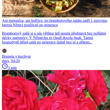
Ani majonéza, ani hořčice: do bramborového salátu patří 1 surovina,
kterou Němci používají po generace
Bramborový salát si u nás většina lidí neumí představit bez pořádné
dávky majonézy. V Německu to chodí docela jinak. Tamní
hospodyně dělají salát po generace úplně bez ní a přitom...
Bruneta v kuchyni
dnes, 04:20
3 min