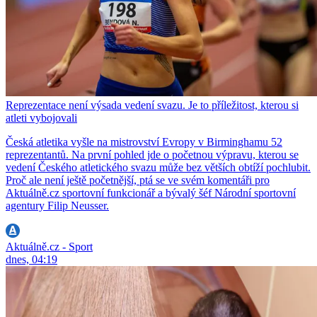
Reprezentace není výsada vedení svazu. Je to příležitost, kterou si
atleti vybojovali
Česká atletika vyšle na mistrovství Evropy v Birminghamu 52
reprezentantů. Na první pohled jde o početnou výpravu, kterou se
vedení Českého atletického svazu může bez větších obtíží pochlubit.
Proč ale není ještě početnější, ptá se ve svém komentáři pro
Aktuálně.cz sportovní funkcionář a bývalý šéf Národní sportovní
agentury Filip Neusser.
Aktuálně.cz - Sport
dnes, 04:19