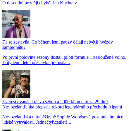
O deset dní později chyběl Jan Kuchta v...
F1 se zastavila. Co během letní pauzy dělají největší hvězdy
šampionátu?
Po první polovině sezony dostali piloti formule 1 zasloužené volno.
Třítýdenní letní přestávka přerušila...
Everest dvanáctkrát za sebou a 2000 kilometrů za 29 dní?
Novozélanďanka přepsala rekord legendárního přechodu Alpami
Novozélandská ultraběžkyně Sophie Woodsová posunula hranice
lidské vytrvalosti. Jednačtyřicetiletá...