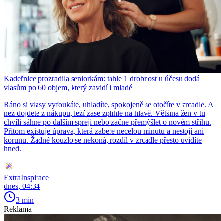
Kadeřnice prozradila seniorkám: tahle 1 drobnost u účesu dodá
vlasům po 60 objem, který zavidí i mladé
Ráno si vlasy vyfoukáte, uhladíte, spokojeně se otočíte v zrcadle. A
než dojdete z nákupu, leží zase zplihle na hlavě. Většina žen v tu
chvíli sáhne po dalším spreji nebo začne přemýšlet o novém střihu.
Přitom existuje úprava, která zabere necelou minutu a nestojí ani
korunu. Žádné kouzlo se nekoná, rozdíl v zrcadle přesto uvidíte
hned.
ExtraInspirace
dnes, 04:34
3 min
Reklama