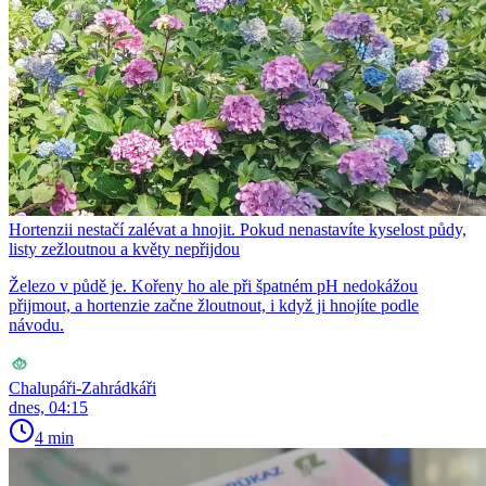
Hortenzii nestačí zalévat a hnojit. Pokud nenastavíte kyselost půdy,
listy zežloutnou a květy nepřijdou
Železo v půdě je. Kořeny ho ale při špatném pH nedokážou
přijmout, a hortenzie začne žloutnout, i když ji hnojíte podle
návodu.
Chalupáři-Zahrádkáři
dnes, 04:15
4 min