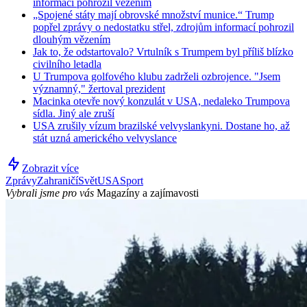
informací pohrozil vězením
„Spojené státy mají obrovské množství munice.“ Trump
popřel zprávy o nedostatku střel, zdrojům informací pohrozil
dlouhým vězením
Jak to, že odstartovalo? Vrtulník s Trumpem byl příliš blízko
civilního letadla
U Trumpova golfového klubu zadrželi ozbrojence. "Jsem
významný," žertoval prezident
Macinka otevře nový konzulát v USA, nedaleko Trumpova
sídla. Jiný ale zruší
USA zrušily vízum brazilské velvyslankyni. Dostane ho, až
stát uzná amerického velvyslance
Zobrazit více
Zprávy
Zahraničí
Svět
USA
Sport
Vybrali jsme pro vás
Magazíny a zajímavosti