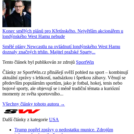
Konec smělých plánů pro Křetínského. Největším akcionářem u
londýnského West Hamu nebude
Smělé plány Newcastlu na ovládnutí londýnského West Hamu
doznaly značných trhlin. Majitel pražské Sparty...
Tento článek byl publikován ze zdrojů
SportWin
Články ze SportWin.cz přinášejí svěží pohled na sport – kombinují
aktuální zprávy s lehkostí, nadsázkou i špetkou zábavy. Věnují se
především populárním sportům, jako je fotbal, hokej, tenis nebo
bojové sporty, ale objevují se i méně tradiční témata a kuriózní
momenty ze světa sportovního...
Všechny články tohoto autora →
Další články z kategorie
USA
Trump popřel zprávy o nedostatku munice. Zdrojům