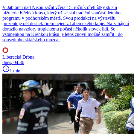
V Jablonci nad Nisou začal včera 15. ročník přehlídky skla a
bižuterie Křehká krása, který už se stal tradiční součástí letního
programu v podhorském městě. Svou produkci na výstavišti
prezentuje pět desítek firem nejen z Libereckého kraje. Na zahájení
dorazilo navzdory tropickému počasí několik stovek lidí. Se
vstupenkou na Křehkou krásu je letos znovu možné zamířit i do
sousedního sklářského muzea.
Liberecká Drbna
dnes, 04:36
1 min