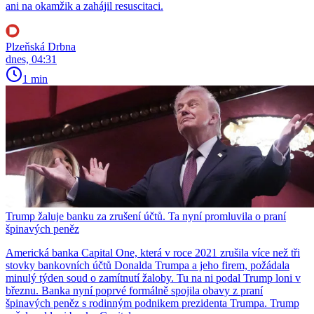
ani na okamžik a zahájil resuscitaci.
Plzeňská Drbna
dnes, 04:31
1 min
Trump žaluje banku za zrušení účtů. Ta nyní promluvila o praní
špinavých peněz
Americká banka Capital One, která v roce 2021 zrušila více než tři
stovky bankovních účtů Donalda Trumpa a jeho firem, požádala
minulý týden soud o zamítnutí žaloby. Tu na ni podal Trump loni v
březnu. Banka nyní poprvé formálně spojila obavy z praní
špinavých peněz s rodinným podnikem prezidenta Trumpa. Trump