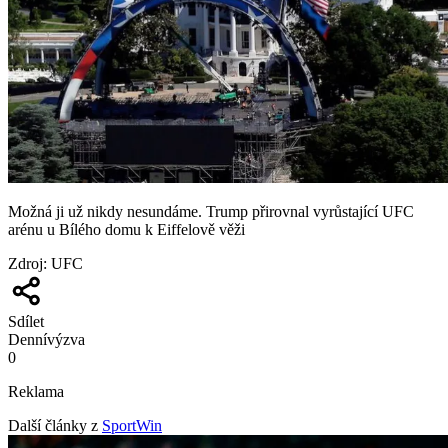
Možná ji už nikdy nesundáme. Trump přirovnal vyrůstající UFC
arénu u Bílého domu k Eiffelově věži
Zdroj
:
UFC
Sdílet
Denní
výzva
0
Reklama
Další články z
SportWin