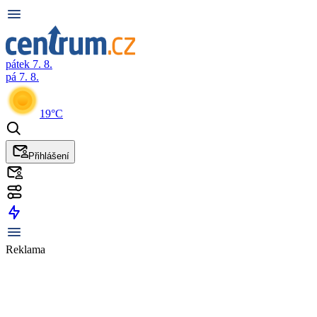
pátek 7. 8.
pá 7. 8.
19°C
Přihlášení
Reklama