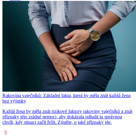
Rakovina vaječníků: Základní fakta, která by měla znát každá žena
bez výjimky
Každá žena by měla znát rizikové faktory rakoviny vaječníků a znát
příznaky této zrádné nemoci, aby dokázala odhalit tu správnou
chvíli, kdy situaci začít řešit. Zjistěte, o jaké příznaky jde.