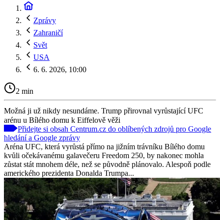
Zprávy
Zahraničí
Svět
USA
6. 6. 2026, 10:00
2 min
Možná ji už nikdy nesundáme. Trump přirovnal vyrůstající UFC
arénu u Bílého domu k Eiffelově věži
Přidejte si obsah Centrum.cz do oblíbených zdrojů pro Google
hledání a Google zprávy
Aréna UFC, která vyrůstá přímo na jižním trávníku Bílého domu
kvůli očekávanému galavečeru Freedom 250, by nakonec mohla
zůstat stát mnohem déle, než se původně plánovalo. Alespoň podle
amerického prezidenta Donalda Trumpa...