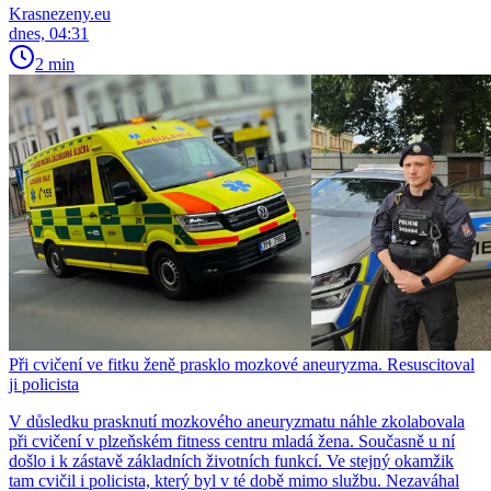
Krasnezeny.eu
dnes, 04:31
2 min
Při cvičení ve fitku ženě prasklo mozkové aneuryzma. Resuscitoval
ji policista
V důsledku prasknutí mozkového aneuryzmatu náhle zkolabovala
při cvičení v plzeňském fitness centru mladá žena. Současně u ní
došlo i k zástavě základních životních funkcí. Ve stejný okamžik
tam cvičil i policista, který byl v té době mimo službu. Nezaváhal