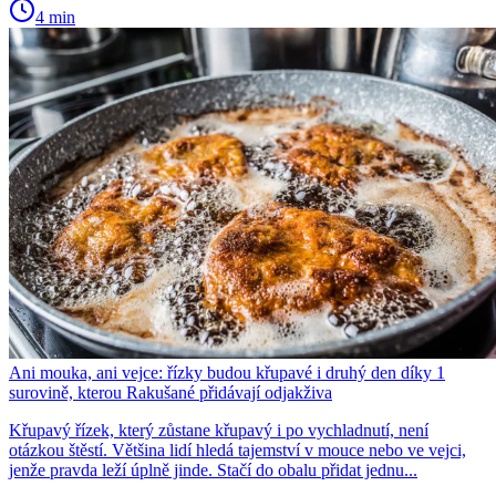
4 min
Ani mouka, ani vejce: řízky budou křupavé i druhý den díky 1
surovině, kterou Rakušané přidávají odjakživa
Křupavý řízek, který zůstane křupavý i po vychladnutí, není
otázkou štěstí. Většina lidí hledá tajemství v mouce nebo ve vejci,
jenže pravda leží úplně jinde. Stačí do obalu přidat jednu...