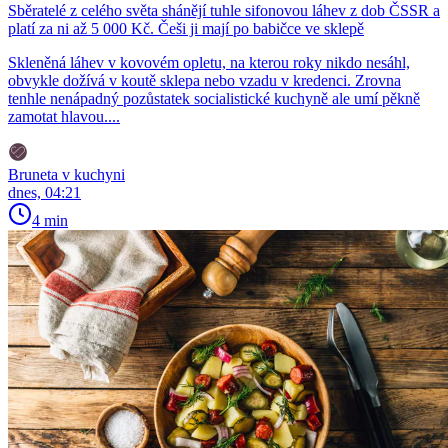
Sběratelé z celého světa shánějí tuhle sifonovou láhev z dob ČSSR a
platí za ni až 5 000 Kč. Češi ji mají po babičce ve sklepě
Skleněná láhev v kovovém opletu, na kterou roky nikdo nesáhl,
obvykle dožívá v koutě sklepa nebo vzadu v kredenci. Zrovna
tenhle nenápadný pozůstatek socialistické kuchyně ale umí pěkně
zamotat hlavou....
Bruneta v kuchyni
dnes, 04:21
4 min