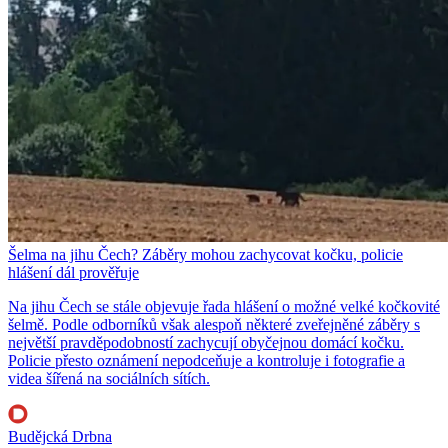
Šelma na jihu Čech? Záběry mohou zachycovat kočku, policie
hlášení dál prověřuje
Na jihu Čech se stále objevuje řada hlášení o možné velké kočkovité
šelmě. Podle odborníků však alespoň některé zveřejněné záběry s
největší pravděpodobností zachycují obyčejnou domácí kočku.
Policie přesto oznámení nepodceňuje a kontroluje i fotografie a
videa šířená na sociálních sítích.
Budějcká Drbna