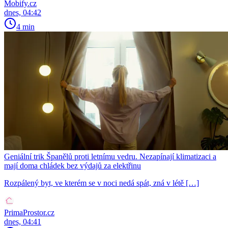
Mobify.cz
dnes, 04:42
4 min
Geniální trik Španělů proti letnímu vedru. Nezapínají klimatizaci a
mají doma chládek bez výdajů za elektřinu
Rozpálený byt, ve kterém se v noci nedá spát, zná v létě […]
PrimaProstor.cz
dnes, 04:41