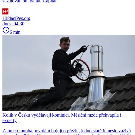
zažaloval loni banku Capital
HlídacíPes.org
dnes, 04:30
6 min
Kolik v Česku vydělávají kominíci. Měsíční mzda překvapila i
experty
Zatímco mnohá povolání bojují o přežití, jedno staré řemeslo zažívá