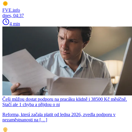
FVE.info
dnes, 04:37
4 min
Češi můžou dostat podporu na pracáku klidně i 38500 Kč měsíčně.
Stačí ale 1 chyba a přijdou o ni
Reforma, která začala platit od ledna 2026, zvedla podporu v
nezaměstnanosti na […]