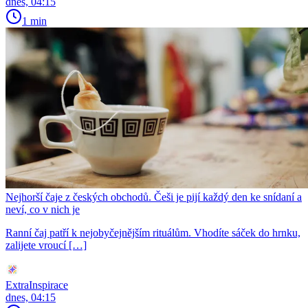
dnes, 04:15
1 min
Nejhorší čaje z českých obchodů. Češi je pijí každý den ke snídaní a
neví, co v nich je
Ranní čaj patří k nejobyčejnějším rituálům. Vhodíte sáček do hrnku,
zalijete vroucí […]
ExtraInspirace
dnes, 04:15