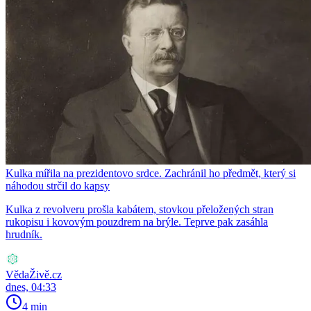
Kulka mířila na prezidentovo srdce. Zachránil ho předmět, který si
náhodou strčil do kapsy
Kulka z revolveru prošla kabátem, stovkou přeložených stran
rukopisu i kovovým pouzdrem na brýle. Teprve pak zasáhla
hrudník.
VědaŽivě.cz
dnes, 04:33
4 min