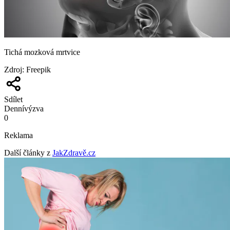
Tichá mozková mrtvice
Zdroj
:
Freepik
Sdílet
Denní
výzva
0
Reklama
Další články z
JakZdravě.cz