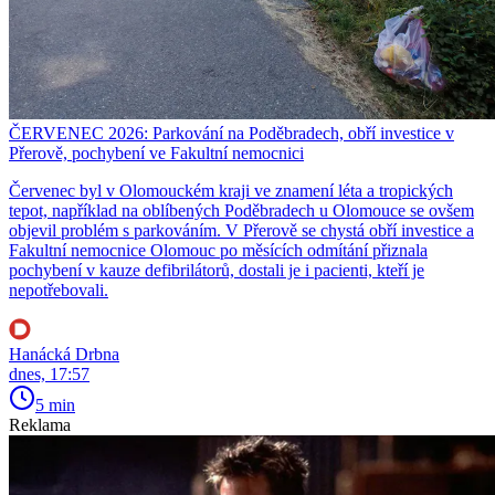
ČERVENEC 2026: Parkování na Poděbradech, obří investice v
Přerově, pochybení ve Fakultní nemocnici
Červenec byl v Olomouckém kraji ve znamení léta a tropických
tepot, například na oblíbených Poděbradech u Olomouce se ovšem
objevil problém s parkováním. V Přerově se chystá obří investice a
Fakultní nemocnice Olomouc po měsících odmítání přiznala
pochybení v kauze defibrilátorů, dostali je i pacienti, kteří je
nepotřebovali.
Hanácká Drbna
dnes, 17:57
5 min
Reklama