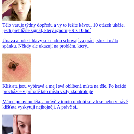
Tělo varuje týdny dopředu a vy to řešíte kávou. 10 otázek ukáže,
jestli přehlížíte signál, který ignoruje 9 z 10 lidí
Únava a bolest hlavy se snadno schovají za práci, stres i málo
spánku. Někdy ale ukazují na problém, který...
Klíšťata jsou vybíravá a mají svá oblíbená místa na těle. Po každé
procházce v přírodě tato místa vždy zkontrolujte
Máme polovinu léta, a právě v tomto období se v lese nebo v trávě
klíšťata vyskytují nejhojněji. A právě si...