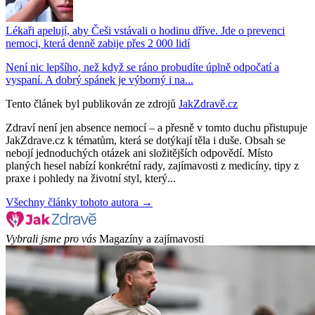
Lékaři apelují, aby Češi vstávali o hodinu dříve. Jde o prevenci
nemoci, která denně zabije přes 2 000 lidí
Není nic lepšího, než když se ráno probudíte úplně odpočatí a
vyspaní. A dobrý spánek je výborný i na...
Tento článek byl publikován ze zdrojů
JakZdravě.cz
Zdraví není jen absence nemocí – a přesně v tomto duchu přistupuje
JakZdrave.cz k tématům, která se dotýkají těla i duše. Obsah se
nebojí jednoduchých otázek ani složitějších odpovědí. Místo
planých hesel nabízí konkrétní rady, zajímavosti z medicíny, tipy z
praxe i pohledy na životní styl, který...
Všechny články tohoto autora →
Vybrali jsme pro vás
Magazíny a zajímavosti