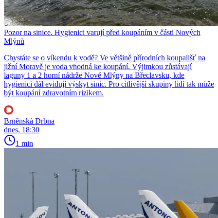
Pozor na sinice. Hygienici varují před koupáním v části Nových
Mlýnů
Chystáte se o víkendu k vodě? Ve většině přírodních koupališť na
jižní Moravě je voda vhodná ke koupání. Výjimkou zůstávají
laguny 1 a 2 horní nádrže Nové Mlýny na Břeclavsku, kde
hygienici dál evidují výskyt sinic. Pro citlivější skupiny lidí tak může
být koupání zdravotním rizikem.
Brněnská Drbna
dnes, 18:30
1 min