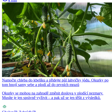
4 min
Namočte chleba do kbelíku a přidejte půl lahvičky jódu. Okurky po
tom hnojí samy sebe a plodí až do prvních mrazů
Okurky se mohou na zahradě změnit doslova v plodící nezmary.
Musíte je jen správně vyživit – a pak už se jen těšit z výsledků.