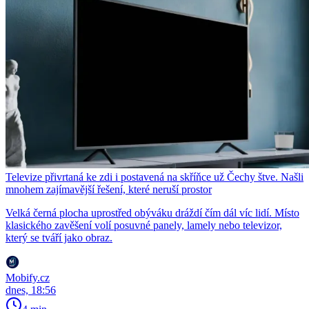
Televize přivrtaná ke zdi i postavená na skříňce už Čechy štve. Našli
mnohem zajímavější řešení, které neruší prostor
Velká černá plocha uprostřed obýváku dráždí čím dál víc lidí. Místo
klasického zavěšení volí posuvné panely, lamely nebo televizor,
který se tváří jako obraz.
Mobify.cz
dnes, 18:56