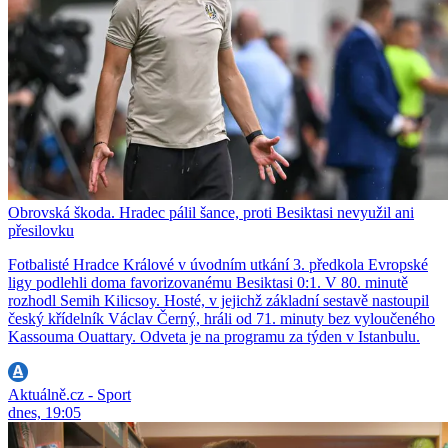
Obrovská škoda. Hradec pálil šance, proti Besiktasi nevyužil ani
přesilovku
Fotbalisté Hradce Králové v úvodním utkání 3. předkola Evropské
ligy podlehli doma favorizovanému Besiktasi 0:1. V 80. minutě
rozhodl Semih Kilicsoy. Hosté, v jejichž základní sestavě nastoupil
český křídelník Václav Černý, hráli od 71. minuty bez vyloučeného
Kassouma Ouattary. Odveta je na programu za týden v Istanbulu.
Aktuálně.cz - Sport
dnes, 19:05