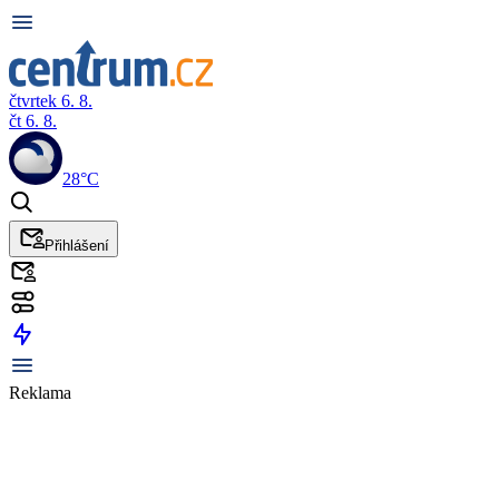
čtvrtek 6. 8.
čt 6. 8.
28°C
Přihlášení
Reklama