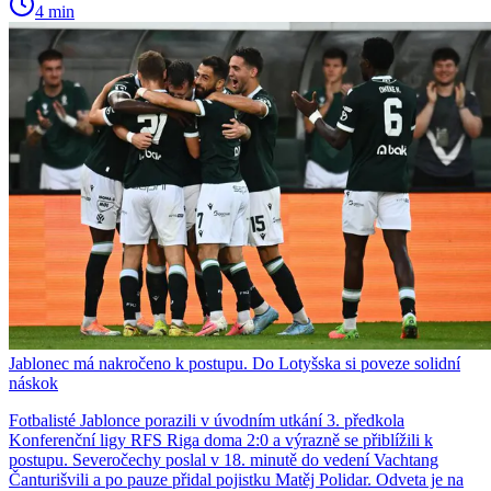
4 min
Jablonec má nakročeno k postupu. Do Lotyšska si poveze solidní
náskok
Fotbalisté Jablonce porazili v úvodním utkání 3. předkola
Konferenční ligy RFS Riga doma 2:0 a výrazně se přiblížili k
postupu. Severočechy poslal v 18. minutě do vedení Vachtang
Čanturišvili a po pauze přidal pojistku Matěj Polidar. Odveta je na