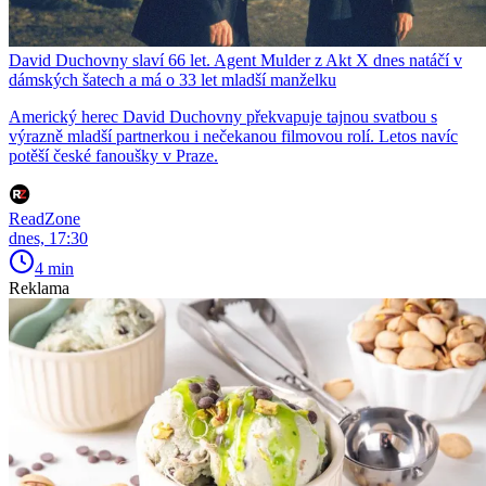
David Duchovny slaví 66 let. Agent Mulder z Akt X dnes natáčí v
dámských šatech a má o 33 let mladší manželku
Americký herec David Duchovny překvapuje tajnou svatbou s
výrazně mladší partnerkou i nečekanou filmovou rolí. Letos navíc
potěší české fanoušky v Praze.
ReadZone
dnes, 17:30
4 min
Reklama