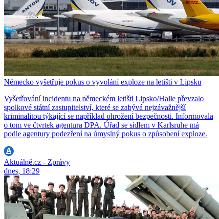
Německo vyšetřuje pokus o vyvolání exploze na letišti v Lipsku
Vyšetřování incidentu na německém letišti Lipsko/Halle převzalo
spolkové státní zastupitelství, které se zabývá nejzávažnější
kriminalitou týkající se například ohrožení bezpečnosti. Informovala
o tom ve čtvrtek agentura DPA. Úřad se sídlem v Karlsruhe má
podle agentury podezření na úmyslný pokus o způsobení exploze.
Aktuálně.cz - Zprávy
dnes, 18:29