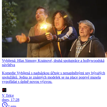
Vybíjená: Hlas Simony Krainové, druhá spolupráce a hollywoodská
návštěva
Komedie Vybíjená s nadsázkou účtuje s nenaplněnými sny bývalých
spolužáků. Jedna ze známých modelek se na place poprvé musela
vypořádat s úplně novou výzvou.
V Telce
dnes, 17:28
2 min