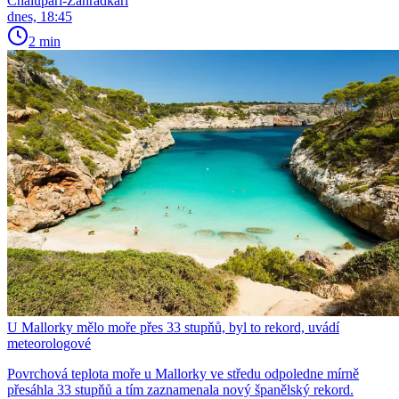
Chalupáři-Zahrádkáři
dnes, 18:45
2 min
U Mallorky mělo moře přes 33 stupňů, byl to rekord, uvádí
meteorologové
Povrchová teplota moře u Mallorky ve středu odpoledne mírně
přesáhla 33 stupňů a tím zaznamenala nový španělský rekord.