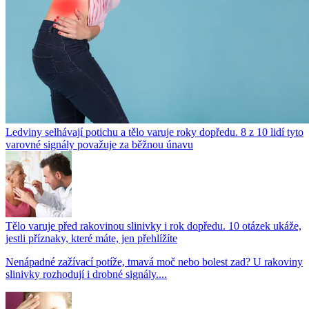
Ledviny selhávají potichu a tělo varuje roky dopředu. 8 z 10 lidí tyto
varovné signály považuje za běžnou únavu
Tělo varuje před rakovinou slinivky i rok dopředu. 10 otázek ukáže,
jestli příznaky, které máte, jen přehlížíte
Nenápadné zažívací potíže, tmavá moč nebo bolest zad? U rakoviny
slinivky rozhodují i drobné signály....