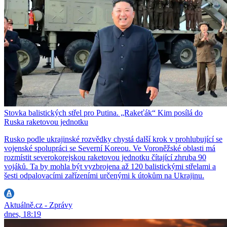
Stovka balistických střel pro Putina. „Rakeťák“ Kim posílá do
Ruska raketovou jednotku
Rusko podle ukrajinské rozvědky chystá další krok v prohlubující se
vojenské spolupráci se Severní Koreou. Ve Voroněžské oblasti má
rozmístit severokorejskou raketovou jednotku čítající zhruba 90
vojáků. Ta by mohla být vyzbrojena až 120 balistickými střelami a
šesti odpalovacími zařízeními určenými k útokům na Ukrajinu.
Aktuálně.cz - Zprávy
dnes, 18:19