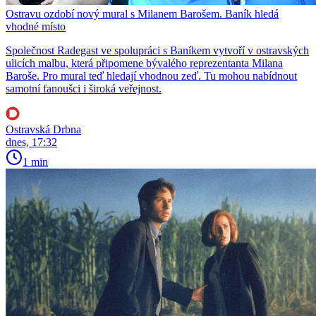
Ostravu ozdobí nový mural s Milanem Barošem. Baník hledá
vhodné místo
Společnost Radegast ve spolupráci s Baníkem vytvoří v ostravských
ulicích malbu, která připomene bývalého reprezentanta Milana
Baroše. Pro mural teď hledají vhodnou zeď. Tu mohou nabídnout
samotní fanoušci i široká veřejnost.
Ostravská Drbna
dnes, 17:32
1 min