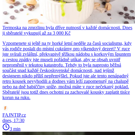
Termoska na zmrzlinu byla dříve nutností v každé domácnosti. Dnes
ji sběratelé vykupují až za 3 000 Kč
Vzpomenete si ještě na ty horké letní neděle za časů socialismu, kdy
vás rodiče poslali do místní cukrárny pro víkendový dezert? V ruce
jste svírali zvláštní, překvapivě těžkou nádobu s korkovým špuntem
a cestou zpátky jste museli pořádně utíkat, aby se obsah uvnitř
neproměnil v tekutou katastrofu. Tehdy to byla naprosto běžná
součást snad každé československé domácnosti, nad jejímž
designem nikdo příliš nepřemýšlel. Pokud jste ale tento nenápadný
retro kousek nevyhodili a dodnes vám leží zapomenutý na chalupě
nebo na dně babiččiny spíže, možná máte v ruce nečekaný poklad.
Sběratelé jsou totiž dnes ochotni za zachovalé kousky zaplatit tisíce
korun na ruku.
FAJNTIP.cz
dnes, 17:30
3 min