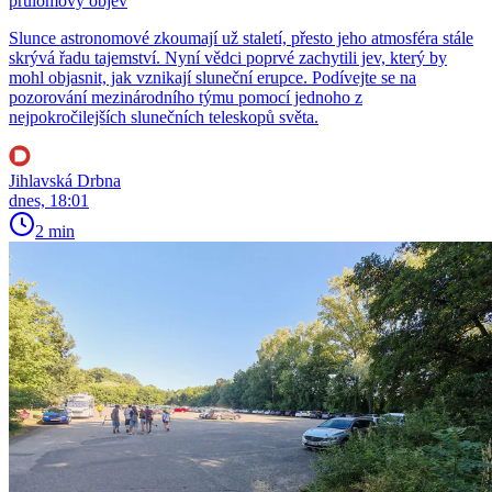
průlomový objev
Slunce astronomové zkoumají už staletí, přesto jeho atmosféra stále
skrývá řadu tajemství. Nyní vědci poprvé zachytili jev, který by
mohl objasnit, jak vznikají sluneční erupce. Podívejte se na
pozorování mezinárodního týmu pomocí jednoho z
nejpokročilejších slunečních teleskopů světa.
Jihlavská Drbna
dnes, 18:01
2 min