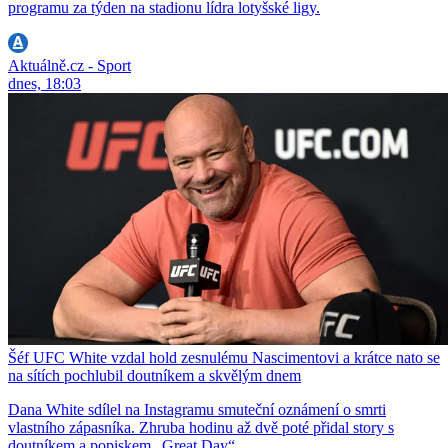
programu za týden na stadionu lídra lotyšské ligy.
Aktuálně.cz - Sport
dnes, 18:03
Šéf UFC White vzdal hold zesnulému Nascimentovi a krátce nato se
na sítích pochlubil doutníkem a skvělým dnem
Dana White sdílel na Instagramu smuteční oznámení o smrti
vlastního zápasníka. Zhruba hodinu až dvě poté přidal story s
doutníkem a popiskem „Great Day“.