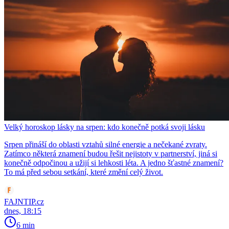
Velký horoskop lásky na srpen: kdo konečně potká svoji lásku
Srpen přináší do oblasti vztahů silné energie a nečekané zvraty.
Zatímco některá znamení budou řešit nejistoty v partnerství, jiná si
konečně odpočinou a užijí si lehkosti léta. A jedno šťastné znamení?
To má před sebou setkání, které změní celý život.
FAJNTIP.cz
dnes, 18:15
6 min