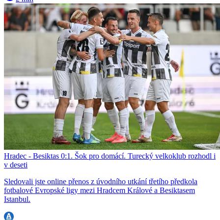
Hradec - Besiktas 0:1. Šok pro domácí. Turecký velkoklub rozhodl i
v deseti
Sledovali jste online přenos z úvodního utkání třetího předkola
fotbalové Evropské ligy mezi Hradcem Králové a Besiktasem
Istanbul.