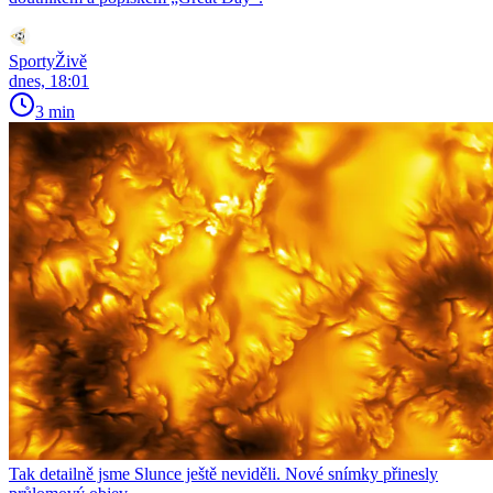
SportyŽivě
dnes, 18:01
3 min
Tak detailně jsme Slunce ještě neviděli. Nové snímky přinesly