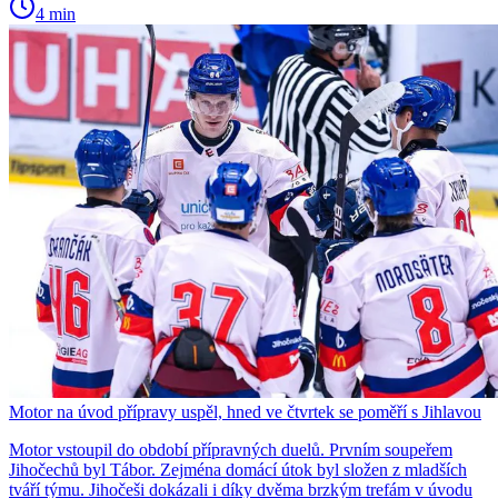
4 min
Motor na úvod přípravy uspěl, hned ve čtvrtek se poměří s Jihlavou
Motor vstoupil do období přípravných duelů. Prvním soupeřem
Jihočechů byl Tábor. Zejména domácí útok byl složen z mladších
tváří týmu. Jihočeši dokázali i díky dvěma brzkým trefám v úvodu