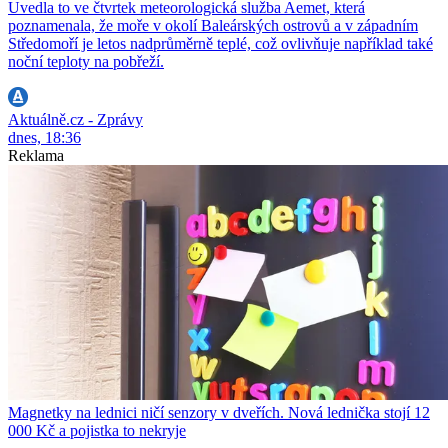
Uvedla to ve čtvrtek meteorologická služba Aemet, která
poznamenala, že moře v okolí Baleárských ostrovů a v západním
Středomoří je letos nadprůměrně teplé, což ovlivňuje například také
noční teploty na pobřeží.
Aktuálně.cz - Zprávy
dnes, 18:36
Reklama
Magnetky na lednici ničí senzory v dveřích. Nová lednička stojí 12
000 Kč a pojistka to nekryje