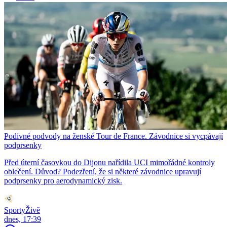
Podivné podvody na ženské Tour de France. Závodnice si vycpávají
podprsenky
Před úterní časovkou do Dijonu nařídila UCI mimořádné kontroly
oblečení. Důvod? Podezření, že si některé závodnice upravují
podprsenky pro aerodynamický zisk.
SportyŽivě
dnes, 17:39