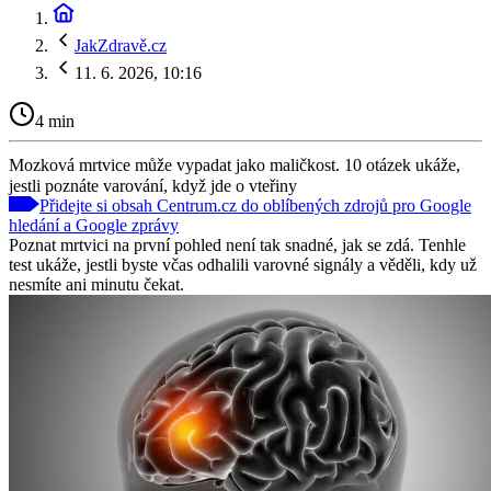
JakZdravě.cz
11. 6. 2026, 10:16
4 min
Mozková mrtvice může vypadat jako maličkost. 10 otázek ukáže,
jestli poznáte varování, když jde o vteřiny
Přidejte si obsah Centrum.cz do oblíbených zdrojů pro Google
hledání a Google zprávy
Poznat mrtvici na první pohled není tak snadné, jak se zdá. Tenhle
test ukáže, jestli byste včas odhalili varovné signály a věděli, kdy už
nesmíte ani minutu čekat.