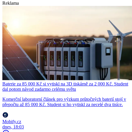
Reklama
Baterie za 85 000 Kč si vytiskl na 3D tiskárně za 2 000 Kč. Student
dal potom návod zadarmo celému světu
Komerční laboratorní článek pro výzkum průtočných baterií stojí v
přepočtu až 85 000 Kč. Student si ho vytiskl za necelé dva tisíce.
Mobify.cz
dnes, 18:03