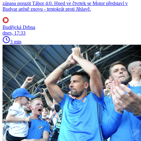
zápasu porazit Tábor 4:0. Hned ve čtvrtek se Motor představí v
Budvar aréně znovu - tentokrát proti Jihlavě.
Budějcká Drbna
dnes, 17:33
3 min