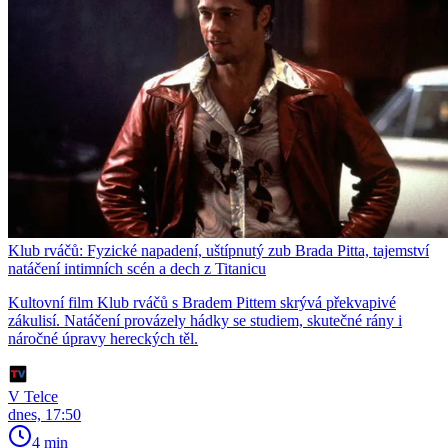
Klub rváčů: Fyzické napadení, uštípnutý zub Brada Pitta, tajemství
natáčení intimních scén a dech z Titanicu
Kultovní film Klub rváčů s Bradem Pittem skrývá překvapivé
zákulisí. Natáčení provázely hádky se studiem, skutečné rány i
náročné úpravy hereckých těl.
V Telce
dnes, 17:50
4 min