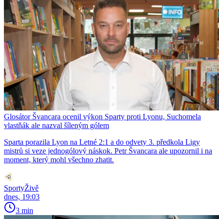
Glosátor Švancara ocenil výkon Sparty proti Lyonu, Suchomela
vlastňák ale nazval šíleným gólem
Sparta porazila Lyon na Letné 2:1 a do odvety 3. předkola Ligy
mistrů si veze jednogólový náskok. Petr Švancara ale upozornil i na
moment, který mohl všechno zhatit.
SportyŽivě
dnes, 19:03
3 min