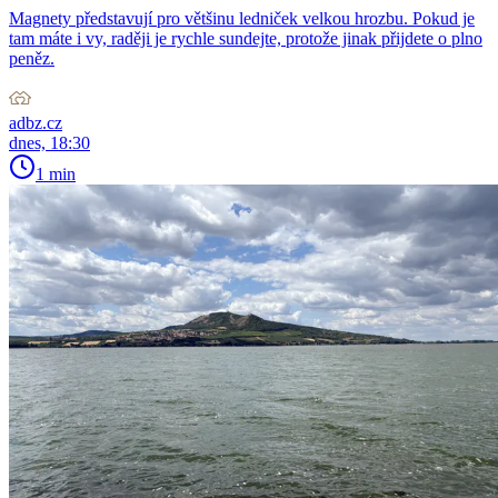
Magnety představují pro většinu ledniček velkou hrozbu. Pokud je
tam máte i vy, raději je rychle sundejte, protože jinak přijdete o plno
peněz.
adbz.cz
dnes, 18:30
1 min