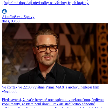
„frajerům“ dopadají předsudky na všechny jejich krajany.
Aktuálně.cz - Zprávy
dnes, 03:30
Ve čtvrtek ve 22:00 vytáhne Prima MAX z archivu nejlepší film
všech dob
Představte si, že vaše bezesné noci splynou v nekonečnou, šedivou
kopii reality, ze které není úniku. Pak ale stačí jedno náhodné