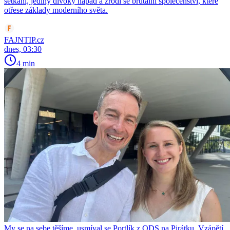
setkání, jediný divoký nápad a zrodí se brutální společenství, které
otřese základy moderního světa.
FAJNTIP.cz
dnes, 03:30
4 min
My se na sebe těšíme, usmíval se Portlík z ODS na Pirátku. Vzápětí