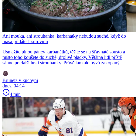
Ani mouka, ani strouhanka: karbanátky nebudou suché, když do
masa přidáte 1 surovinu
Usmažíte plnou pánev karbanátků, těšíte se na šťavnaté sousto a
místo toho koušete do suché, drolivé placky. Většina lidí příště
sáhne po další hrsti strouhanky. Právě tam ale bývá zakopaný...
Bruneta v kuchyni
dnes, 04:14
4 min