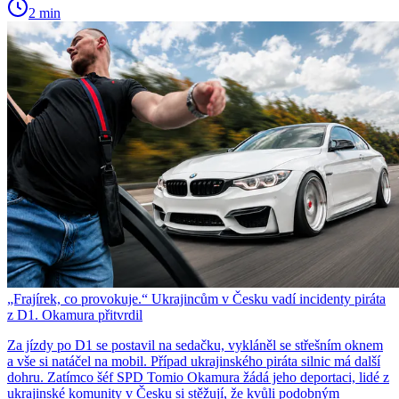
2 min
„Frajírek, co provokuje.“ Ukrajincům v Česku vadí incidenty piráta
z D1. Okamura přitvrdil
Za jízdy po D1 se postavil na sedačku, vykláněl se střešním oknem
a vše si natáčel na mobil. Případ ukrajinského piráta silnic má další
dohru. Zatímco šéf SPD Tomio Okamura žádá jeho deportaci, lidé z
ukrajinské komunity v Česku si stěžují, že kvůli podobným