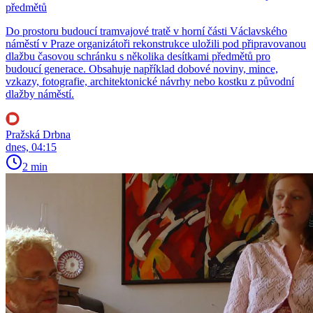
předmětů
Do prostoru budoucí tramvajové tratě v horní části Václavského
náměstí v Praze organizátoři rekonstrukce uložili pod připravovanou
dlažbu časovou schránku s několika desítkami předmětů pro
budoucí generace. Obsahuje například dobové noviny, mince,
vzkazy, fotografie, architektonické návrhy nebo kostku z původní
dlažby náměstí.
Pražská Drbna
dnes, 04:15
2 min