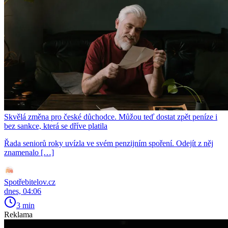
Skvělá změna pro české důchodce. Můžou teď dostat zpět peníze i
bez sankce, která se dříve platila
Řada seniorů roky uvízla ve svém penzijním spoření. Odejít z něj
znamenalo […]
Spotřebitelov.cz
dnes, 04:06
3 min
Reklama