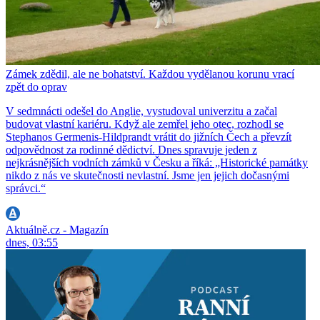
Zámek zdědil, ale ne bohatství. Každou vydělanou korunu vrací
zpět do oprav
V sedmnácti odešel do Anglie, vystudoval univerzitu a začal
budovat vlastní kariéru. Když ale zemřel jeho otec, rozhodl se
Stephanos Germenis-Hildprandt vrátit do jižních Čech a převzít
odpovědnost za rodinné dědictví. Dnes spravuje jeden z
nejkrásnějších vodních zámků v Česku a říká: „Historické památky
nikdo z nás ve skutečnosti nevlastní. Jsme jen jejich dočasnými
správci.“
Aktuálně.cz - Magazín
dnes, 03:55