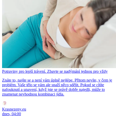
Potraviny pro lepší trávení. Zbavte se nadýmání jednou pro vždy
Znáte to, najíte se a není vám úplně nejlépe. Přitom nevíte, v čem je
problém. Vaše tělo se vám ale snaží něco sdělit. Pokud se cítíte
nafouknutí a unavení, když jste se právě dobře najedli, může to
znamenat nevhodnou kombinaci jídla.
Krasnezeny.eu
dnes, 04:00