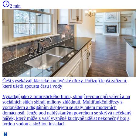
2 min
Češi vysekávají klasické kuchyňské dřezy. Pořizují lepší zařízení,
které ušetří spoustu času i vody
Vypadají jako z futuristického filmu, slibují revoluci při vaření a na
sociálních sítích sbírají miliony zhlédnutí. Multifunkční dřezy s
vodopádem a digitálním displejem se staly hitem moderních
domácností. Jenže pod nablýskaným povrchem se skrývá nečekaný
háček, který může z vaší vysněné kuchyně udělat nekonečný boj s
tvrdou vodou a složitou instalací.