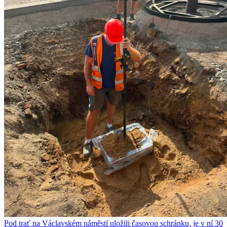
Pod trať na Václavském náměstí uložili časovou schránku, je v ní 30