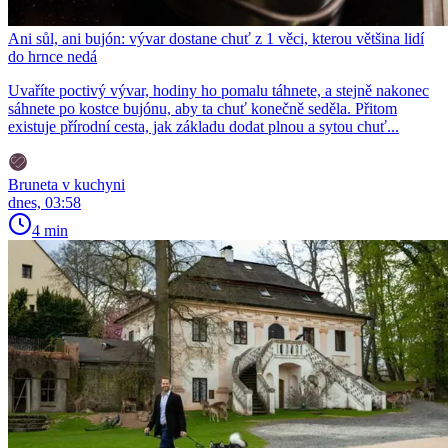
Ani sůl, ani bujón: vývar dostane chuť z 1 věci, kterou většina lidí
do hrnce nedá
Uvaříte poctivý vývar, hodiny ho pomalu táhnete, a stejně nakonec
sáhnete po kostce bujónu, aby ta chuť konečně seděla. Přitom
existuje přírodní cesta, jak základu dodat plnou a sytou chuť...
Bruneta v kuchyni
dnes, 03:58
4 min