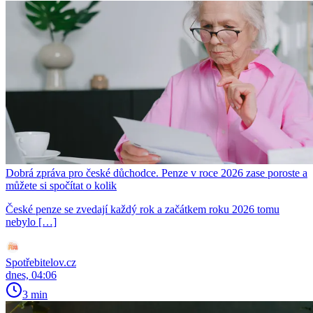
Dobrá zpráva pro české důchodce. Penze v roce 2026 zase poroste a
můžete si spočítat o kolik
České penze se zvedají každý rok a začátkem roku 2026 tomu
nebylo […]
Spotřebitelov.cz
dnes, 04:06
3 min