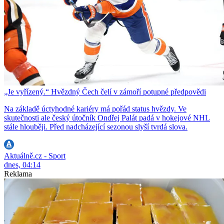
„Je vyřízený.“ Hvězdný Čech čelí v zámoří potupné předpovědi
Na základě úctyhodné kariéry má pořád status hvězdy. Ve
skutečnosti ale český útočník Ondřej Palát padá v hokejové NHL
stále hlouběji. Před nadcházející sezonou slyší tvrdá slova.
Aktuálně.cz - Sport
dnes, 04:14
Reklama