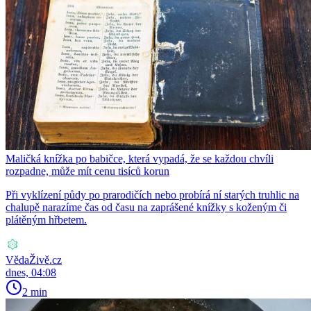
Maličká knížka po babičce, která vypadá, že se každou chvíli
rozpadne, může mít cenu tisíců korun
Při vyklízení půdy po prarodičích nebo probírá ní starých truhlic na
chalupě narazíme čas od času na zaprášené knížky s koženým či
plátěným hřbetem.
VědaŽivě.cz
dnes, 04:08
2 min