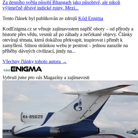
Za denního světla působí Bhangarh jako působivé, ale nikoli
výjimečně děsivé indické ruiny. Mezi...
Tento článek byl publikován ze zdrojů
Kód Enigma
KodEnigma.cz se věnuje zajímavostem napříč obory – od přírody a
historie přes vědu, vesmír až po záhady a nečekané objevy. Články
otevírají témata, která dokážou překvapit, inspirovat i přimět k
zamyšlení. Silnou stránkou webu je pestrost – jednou narazíte na
příběhy dávných civilizací, jindy na...
Všechny články tohoto autora →
Vybrali jsme pro vás
Magazíny a zajímavosti