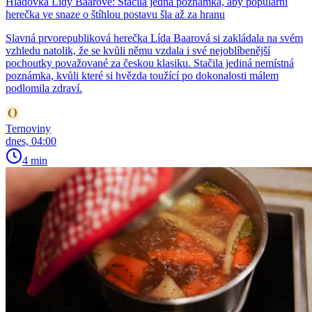
Hladovka Lídy Baarové: Stačila jedna poznámka, aby populární
herečka ve snaze o štíhlou postavu šla až za hranu
Slavná prvorepubliková herečka Lída Baarová si zakládala na svém
vzhledu natolik, že se kvůli němu vzdala i své nejoblíbenější
pochoutky považované za českou klasiku. Stačila jediná nemístná
poznámka, kvůli které si hvězda toužící po dokonalosti málem
podlomila zdraví.
Ternoviny
dnes, 04:00
4 min