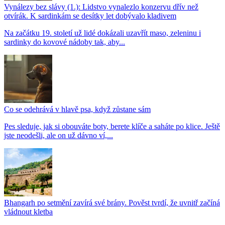
Vynálezy bez slávy (1.): Lidstvo vynalezlo konzervu dřív než
otvírák. K sardinkám se desítky let dobývalo kladivem
Na začátku 19. století už lidé dokázali uzavřít maso, zeleninu i
sardinky do kovové nádoby tak, aby...
Co se odehrává v hlavě psa, když zůstane sám
Pes sleduje, jak si obouváte boty, berete klíče a saháte po klice. Ještě
jste neodešli, ale on už dávno ví,...
Bhangarh po setmění zavírá své brány. Pověst tvrdí, že uvnitř začíná
vládnout kletba