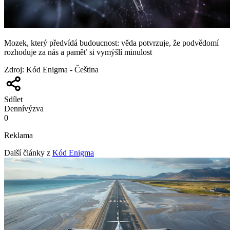
Mozek, který předvídá budoucnost: věda potvrzuje, že podvědomí
rozhoduje za nás a paměť si vymýšlí minulost
Zdroj
:
Kód Enigma - Čeština
Sdílet
Denní
výzva
0
Reklama
Další články z
Kód Enigma