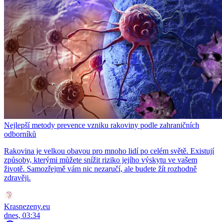
Nejlepší metody prevence vzniku rakoviny podle zahraničních
odborníků
Rakovina je velkou obavou pro mnoho lidí po celém světě. Existují
způsoby, kterými můžete snížit riziko jejího výskytu ve vašem
životě. Samozřejmě vám nic nezaručí, ale budete žít rozhodně
zdravěji.
Krasnezeny.eu
dnes, 03:34