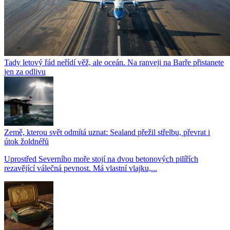
Tady letový řád neřídí věž, ale oceán. Na ranveji na Barře přistanete
jen za odlivu
Země, kterou svět odmítá uznat: Sealand přežil střelbu, převrat i
útok žoldnéřů
Uprostřed Severního moře stojí na dvou betonových pilířích
rezavějící válečná pevnost. Má vlastní vlajku,...