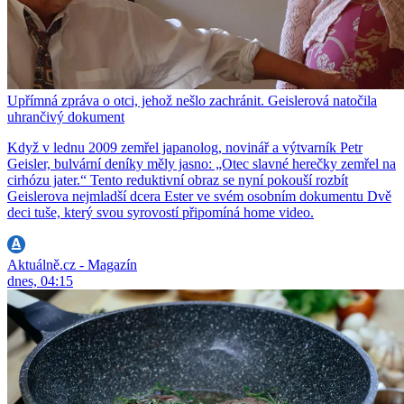
Upřímná zpráva o otci, jehož nešlo zachránit. Geislerová natočila
uhrančivý dokument
Když v lednu 2009 zemřel japanolog, novinář a výtvarník Petr
Geisler, bulvární deníky měly jasno: „Otec slavné herečky zemřel na
cirhózu jater.“ Tento reduktivní obraz se nyní pokouší rozbít
Geislerova nejmladší dcera Ester ve svém osobním dokumentu Dvě
deci tuše, který svou syrovostí připomíná home video.
Aktuálně.cz - Magazín
dnes, 04:15