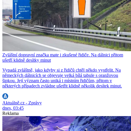
Zvláštní dopravní značka mate i zkušené řidiče. Na dálnici přitom
ušetří klidně desítky minut
Vypadá zvláštně, jako kdyby si z řidičů chtěl někdo vystřelit. Na
německých dálnicích se objevuje velká bílá tabule s oranžovou
šipkou. Její význam často uniká i místním řidičům, přitom v
některých případech zvládne ušetřit klidně několik desítek minut.
Aktuálně.cz - Zprávy
dnes, 03:45
Reklama