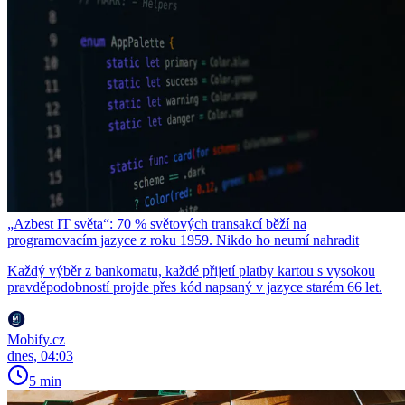
„Azbest IT světa“: 70 % světových transakcí běží na
programovacím jazyce z roku 1959. Nikdo ho neumí nahradit
Každý výběr z bankomatu, každé přijetí platby kartou s vysokou
pravděpodobností projde přes kód napsaný v jazyce starém 66 let.
Mobify.cz
dnes, 04:03
5 min