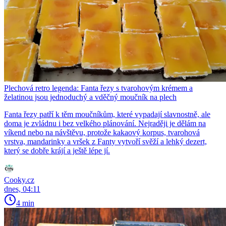
Plechová retro legenda: Fanta řezy s tvarohovým krémem a
želatinou jsou jednoduchý a vděčný moučník na plech
Fanta řezy patří k těm moučníkům, které vypadají slavnostně, ale
doma je zvládnu i bez velkého plánování. Nejraději je dělám na
víkend nebo na návštěvu, protože kakaový korpus, tvarohová
vrstva, mandarinky a vršek z Fanty vytvoří svěží a lehký dezert,
který se dobře krájí a ještě lépe jí.
Cooky.cz
dnes, 04:11
4 min