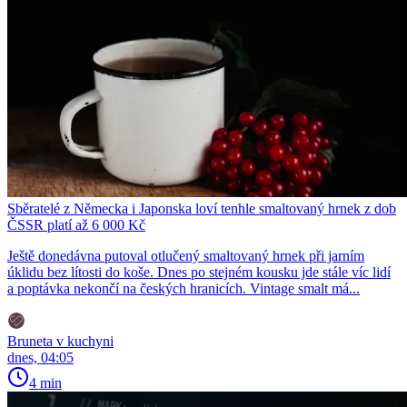
Sběratelé z Německa i Japonska loví tenhle smaltovaný hrnek z dob
ČSSR platí až 6 000 Kč
Ještě donedávna putoval otlučený smaltovaný hrnek při jarním
úklidu bez lítosti do koše. Dnes po stejném kousku jde stále víc lidí
a poptávka nekončí na českých hranicích. Vintage smalt má...
Bruneta v kuchyni
dnes, 04:05
4 min