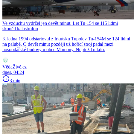
Ve vzduchu vydržel jen devět minut. Let Tu-154 se 115 lidmi
skončil katastrofou
3. ledna 1994 odstartoval z Irkutsku Tupolev Tu-154M se 124 lidmi
na palubě. O devět minut později už hořící stroj padal mezi
hospodářské budovy u obce Mamony. Nepřežil nikdo.
VědaŽivě.cz
dnes, 04:24
3 min