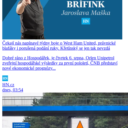
Čekají nás napínavé týdny boje o West Ham United, právnické
blafáky i porušená podání ruky. Křetínský se jen tak nevzdá
Dobré ráno z Hospodářek, je čtvrtek 6. srpna, Orlen Unipetrol
zveřejní hospodářské výsledky za první pololetí, ČNB představí
nové ekonomické prognózy...
HN.cz
dnes, 03:54