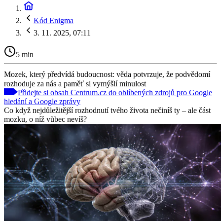
Kód Enigma
3. 11. 2025, 07:11
5 min
Mozek, který předvídá budoucnost: věda potvrzuje, že podvědomí
rozhoduje za nás a paměť si vymýšlí minulost
Přidejte si obsah Centrum.cz do oblíbených zdrojů pro Google
hledání a Google zprávy
Co když nejdůležitější rozhodnutí tvého života nečiníš ty – ale část
mozku, o níž vůbec nevíš?