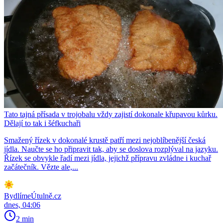
Tato tajná přísada v trojobalu vždy zajistí dokonale křupavou kůrku.
Dělají to tak i šéfkuchaři
Smažený řízek v dokonalé krustě patří mezi nejoblíbenější česká
jídla. Naučte se ho připravit tak, aby se doslova rozplýval na jazyku.
Řízek se obvykle řadí mezi jídla, jejichž přípravu zvládne i kuchař
začátečník. Vězte ale,...
BydlímeÚtulně.cz
dnes, 04:06
2 min