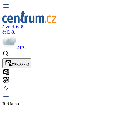
čtvrtek 6. 8.
čt 6. 8.
24°C
Přihlášení
Reklama