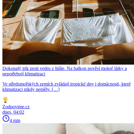
Dokonalý trik proti vedru z Itálie. Na balkon pověsí mokré látky a
nepotřebují klimatizaci
Ve středomořských zemích zvládají tropické dny i domácnosti, které
klimatizaci nikdy neměly. […]
Zodpovime.cz
dnes, 04:02
4 min