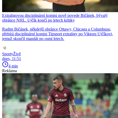
Extraligovou disciplinární komisi nově povede Bičánek, bývalý
obránce NHL. Ujčík končí po letech kritiky
Radim Bičánek, někdejší obránce Ottawy, Chicaga a Columbusu,
přebírá disciplinární komisi Tipsport extraligy po Viktoru Ujčíkovi,
jemuž skončil mandát po osmi letech.
SportyŽivě
dnes, 11:51
4 min
Reklama