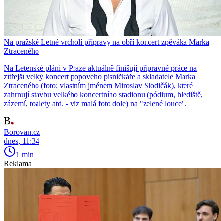
Na pražské Letné vrcholí přípravy na obří koncert zpěváka Marka
Ztraceného
Na Letenské pláni v Praze aktuálně finišují přípravné práce na
zítřejší velký koncert popového písničkáře a skladatele Marka
Ztraceného (foto; vlastním jménem Miroslav Slodičák), které
zahrnují stavbu velkého koncertního stadionu (pódium, hlediště,
zázemí, toalety atd. - viz malá foto dole) na "zelené louce".
Borovan.cz
dnes, 11:34
1 min
Reklama