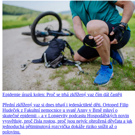
Epidemie úrazů kolen: Proč se trhá zkřížený vaz čím dál častěji
Přední zkřížený vaz si dnes trhají i jedenáctileté děti. Ortoped Filip
Hudeček z Fakultní nemocnice u svaté Anny v Brně mluví o
skutečné epidemii – a v Longevity podcastu Hospodářských novin
vysvětluje, proč čísla rostou, proč jsou nejvíc ohrožená děvčata a jak
jednoduchá pětiminutová rozcvička dokáže riziko snížit až o
polovinu.