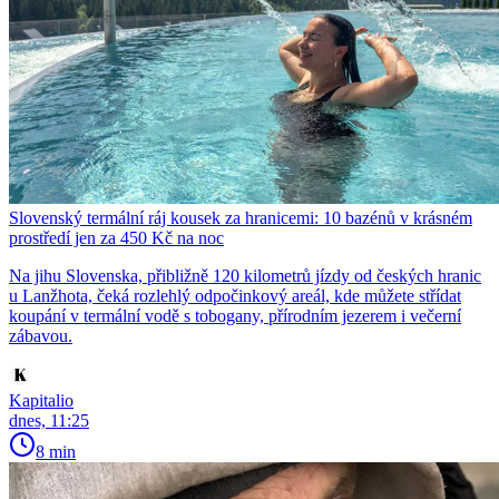
Slovenský termální ráj kousek za hranicemi: 10 bazénů v krásném
prostředí jen za 450 Kč na noc
Na jihu Slovenska, přibližně 120 kilometrů jízdy od českých hranic
u Lanžhota, čeká rozlehlý odpočinkový areál, kde můžete střídat
koupání v termální vodě s tobogany, přírodním jezerem i večerní
zábavou.
Kapitalio
dnes, 11:25
8 min