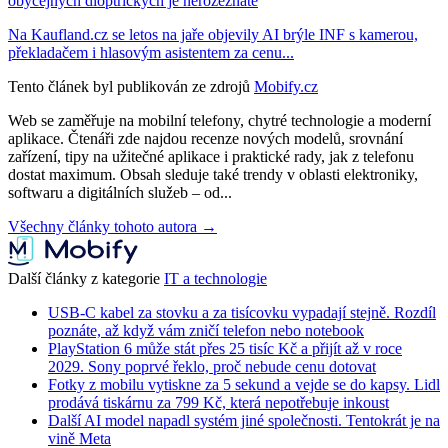
obyčejných dioptrických je nerozeznáte
Na Kaufland.cz se letos na jaře objevily AI brýle INF s kamerou,
překladačem i hlasovým asistentem za cenu...
Tento článek byl publikován ze zdrojů
Mobify.cz
Web se zaměřuje na mobilní telefony, chytré technologie a moderní
aplikace. Čtenáři zde najdou recenze nových modelů, srovnání
zařízení, tipy na užitečné aplikace i praktické rady, jak z telefonu
dostat maximum. Obsah sleduje také trendy v oblasti elektroniky,
softwaru a digitálních služeb – od...
Všechny články tohoto autora →
Další články z kategorie
IT a technologie
USB-C kabel za stovku a za tisícovku vypadají stejně. Rozdíl
poznáte, až když vám zničí telefon nebo notebook
PlayStation 6 může stát přes 25 tisíc Kč a přijít až v roce
2029. Sony poprvé řeklo, proč nebude cenu dotovat
Fotky z mobilu vytiskne za 5 sekund a vejde se do kapsy. Lidl
prodává tiskárnu za 799 Kč, která nepotřebuje inkoust
Další AI model napadl systém jiné společnosti. Tentokrát je na
vině Meta