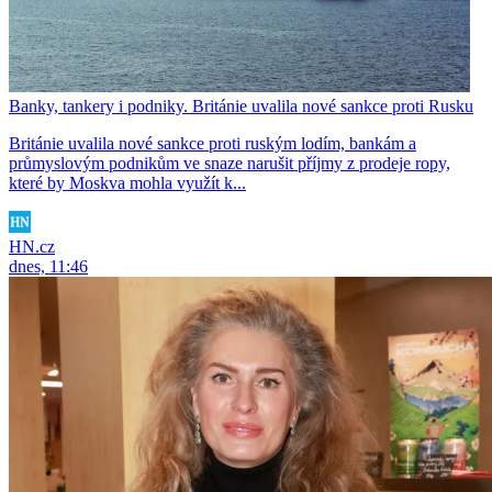
Banky, tankery i podniky. Británie uvalila nové sankce proti Rusku
Británie uvalila nové sankce proti ruským lodím, bankám a
průmyslovým podnikům ve snaze narušit příjmy z prodeje ropy,
které by Moskva mohla využít k...
HN.cz
dnes, 11:46