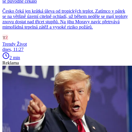
se původně čekalo
Česko čeká jen krátká úleva od tropických teplot. Zatímco v pátek
se na většině území citelně ochladí, už během neděle se mají teploty
znovu dostat nad třicet stupňů. Na jihu Moravy navíc přetrvává
mimořádná tepelná zátěž a vysoké riziko požárů.
Trendy Život
dnes, 11:27
2 min
Reklama