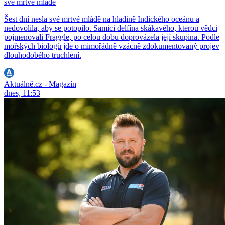
své mrtvé mládě
Šest dní nesla své mrtvé mládě na hladině Indického oceánu a
nedovolila, aby se potopilo. Samici delfína skákavého, kterou vědci
pojmenovali Fraggle, po celou dobu doprovázela její skupina. Podle
mořských biologů jde o mimořádně vzácně zdokumentovaný projev
dlouhodobého truchlení.
Aktuálně.cz - Magazín
dnes, 11:53