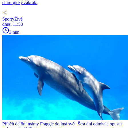
chirurgický zákrok.
SportyŽivě
dnes, 11:53
3 min
Příběh delfíní mámy Fraggle dojímá svět. Šest dní odmítala opustit