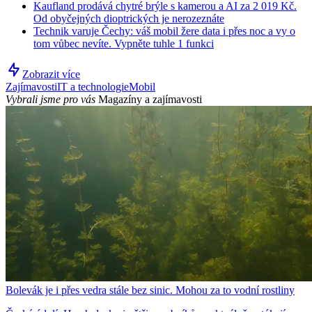
Kaufland prodává chytré brýle s kamerou a AI za 2 019 Kč.
Od obyčejných dioptrických je nerozeznáte
Technik varuje Čechy: váš mobil žere data i přes noc a vy o
tom vůbec nevíte. Vypněte tuhle 1 funkci
Zobrazit více
Zajímavosti
IT a technologie
Mobil
Vybrali jsme pro vás
Magazíny a zajímavosti
Bolevák je i přes vedra stále bez sinic. Mohou za to vodní rostliny