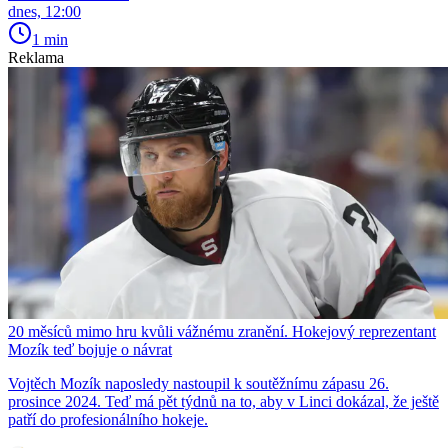
dnes, 12:00
1 min
Reklama
20 měsíců mimo hru kvůli vážnému zranění. Hokejový reprezentant
Mozík teď bojuje o návrat
Vojtěch Mozík naposledy nastoupil k soutěžnímu zápasu 26.
prosince 2024. Teď má pět týdnů na to, aby v Linci dokázal, že ještě
patří do profesionálního hokeje.