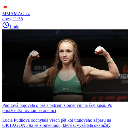
MMAMAG.cz
dnes, 11:55
1 min
Pudilová bojovala o pás s palcem zlomeným na šest kusů. Po
porážce šla rovnou na operaci
Lucie Pudilová odchytala všech pět kol titulového zápasu na
OKTAGONu 92 se zlomeninou, která si vyžádala okamžitý