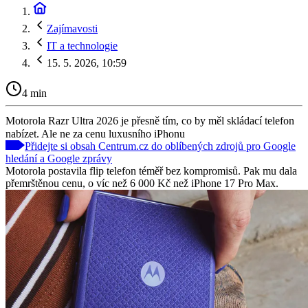
Zajímavosti
IT a technologie
15. 5. 2026, 10:59
4 min
Motorola Razr Ultra 2026 je přesně tím, co by měl skládací telefon
nabízet. Ale ne za cenu luxusního iPhonu
Přidejte si obsah Centrum.cz do oblíbených zdrojů pro Google
hledání a Google zprávy
Motorola postavila flip telefon téměř bez kompromisů. Pak mu dala
přemrštěnou cenu, o víc než 6 000 Kč než iPhone 17 Pro Max.