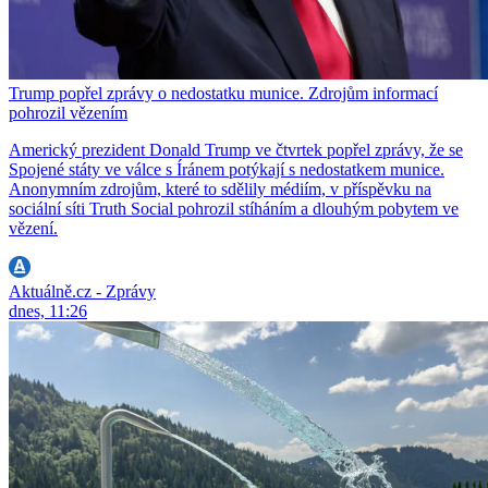
Trump popřel zprávy o nedostatku munice. Zdrojům informací
pohrozil vězením
Americký prezident Donald Trump ve čtvrtek popřel zprávy, že se
Spojené státy ve válce s Íránem potýkají s nedostatkem munice.
Anonymním zdrojům, které to sdělily médiím, v příspěvku na
sociální síti Truth Social pohrozil stíháním a dlouhým pobytem ve
vězení.
Aktuálně.cz - Zprávy
dnes, 11:26