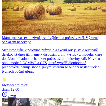
Máme pro vás exkluzivní první výhled na počasí v září. Výrazné
ochlazení nečekejte
Sice jsme stále v polovině prázdnin a školní rok je stále relativně
daleko, již dnes již máme k dispozici první výstupy z modelů, které
dokážou odhadnout charakter počasí až do poloviny září. Navíc u
obou modelů ECMWF a CFS, které vytváří dlouhodobé
předpovědi, panuje shoda, jakým směrem se bude v následujících
týdnech počasí ubírat.
Meteocentrum.cz
dnes, 12:00
2 min