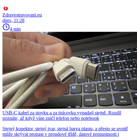
Zdravestravovani.eu
dnes, 11:28
4 min
USB-C kabel za stovku a za tisícovku vypadají stejně. Rozdíl
poznáte, až když vám zničí telefon nebo notebook
Stejný konektor, stejný tvar, stejná barva plastu, a přesto se uvnitř
může skrývat propast v proudové třídě, datové propustnosti i