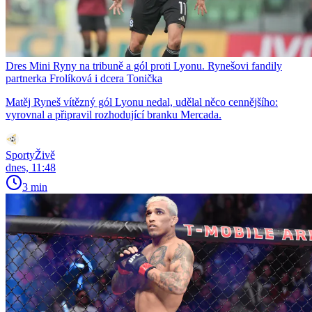
Dres Mini Ryny na tribuně a gól proti Lyonu. Rynešovi fandily
partnerka Frolíková i dcera Tonička
Matěj Ryneš vítězný gól Lyonu nedal, udělal něco cennějšího:
vyrovnal a připravil rozhodující branku Mercada.
SportyŽivě
dnes, 11:48
3 min