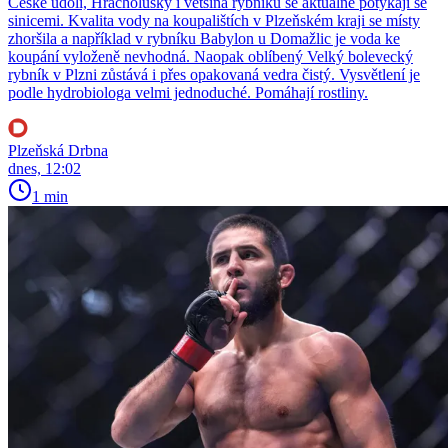
České údolí, Hracholusky i většina rybníků se aktuálně potýkají se
sinicemi. Kvalita vody na koupalištích v Plzeňském kraji se místy
zhoršila a například v rybníku Babylon u Domažlic je voda ke
koupání vyloženě nevhodná. Naopak oblíbený Velký bolevecký
rybník v Plzni zůstává i přes opakovaná vedra čistý. Vysvětlení je
podle hydrobiologa velmi jednoduché. Pomáhají rostliny.
Plzeňská Drbna
dnes, 12:02
1 min