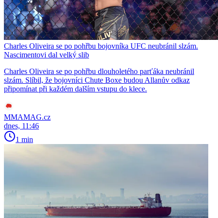
Charles Oliveira se po pohřbu bojovníka UFC neubránil slzám.
Nascimentovi dal velký slib
Charles Oliveira se po pohřbu dlouholetého parťáka neubránil
slzám. Slíbil, že bojovníci Chute Boxe budou Allanův odkaz
připomínat při každém dalším vstupu do klece.
MMAMAG.cz
dnes, 11:46
1 min