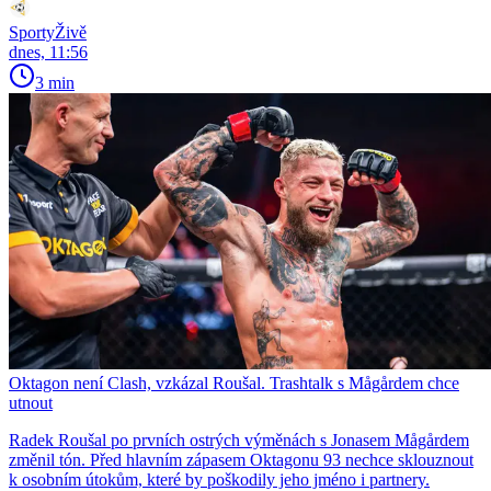
SportyŽivě
dnes, 11:56
3 min
Oktagon není Clash, vzkázal Roušal. Trashtalk s Mågårdem chce
utnout
Radek Roušal po prvních ostrých výměnách s Jonasem Mågårdem
změnil tón. Před hlavním zápasem Oktagonu 93 nechce sklouznout
k osobním útokům, které by poškodily jeho jméno i partnery.