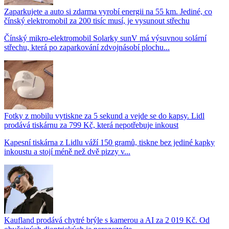
Zaparkujete a auto si zdarma vyrobí energii na 55 km. Jediné, co
čínský elektromobil za 200 tisíc musí, je vysunout střechu
Čínský mikro-elektromobil Solarky sunV má výsuvnou solární
střechu, která po zaparkování zdvojnásobí plochu...
Fotky z mobilu vytiskne za 5 sekund a vejde se do kapsy. Lidl
prodává tiskárnu za 799 Kč, která nepotřebuje inkoust
Kapesní tiskárna z Lidlu váží 150 gramů, tiskne bez jediné kapky
inkoustu a stojí méně než dvě pizzy v...
Kaufland prodává chytré brýle s kamerou a AI za 2 019 Kč. Od