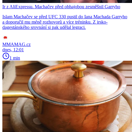
Ir z AliExpressu. Machačev před obhajobou zesměšnil Garryho
Islam Machačev se před UFC 330 pustil do Iana Machada Garryho
a doporučil mu méně rozhovorů a více tréninku. Z irsko-
dagestánského srovnání si pak udělal legraci.
MMAMAG.cz
dnes, 12:01
1 min