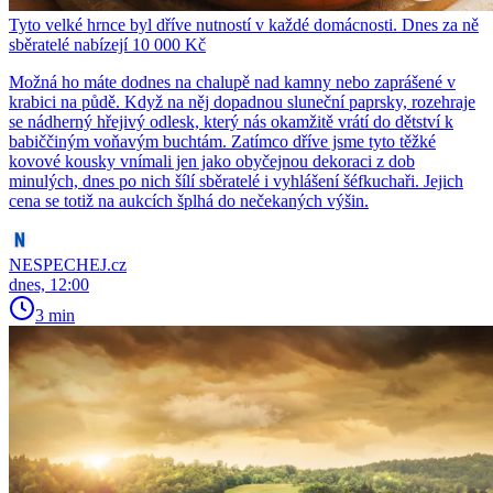
Tyto velké hrnce byl dříve nutností v každé domácnosti. Dnes za ně
sběratelé nabízejí 10 000 Kč
Možná ho máte dodnes na chalupě nad kamny nebo zaprášené v
krabici na půdě. Když na něj dopadnou sluneční paprsky, rozehraje
se nádherný hřejivý odlesk, který nás okamžitě vrátí do dětství k
babiččiným voňavým buchtám. Zatímco dříve jsme tyto těžké
kovové kousky vnímali jen jako obyčejnou dekoraci z dob
minulých, dnes po nich šílí sběratelé i vyhlášení šéfkuchaři. Jejich
cena se totiž na aukcích šplhá do nečekaných výšin.
NESPECHEJ.cz
dnes, 12:00
3 min