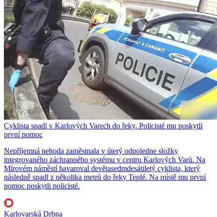
Cyklista spadl v Karlových Varech do řeky. Policisté mu poskytli
první pomoc
Nepříjemná nehoda zaměstnala v úterý odpoledne složky
integrovaného záchranného systému v centru Karlových Varů. Na
Mírovém náměstí havaroval devětasedmdesátiletý cyklista, který
následně spadl z několika metrů do řeky Teplé. Na místě mu první
pomoc poskytli policisté.
Karlovarská Drbna