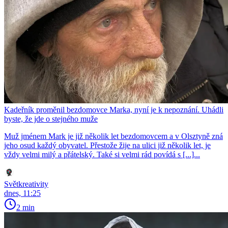
Kadeřník proměnil bezdomovce Marka, nyní je k nepoznání. Uhádli
byste, že jde o stejného muže
Muž jménem Mark je již několik let bezdomovcem a v Olsztyně zná
jeho osud každý obyvatel. Přestože žije na ulici již několik let, je
vždy velmi milý a přátelský. Také si velmi rád povídá s [...]...
Světkreativity
dnes, 11:25
2 min