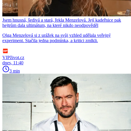
Jsem hnusná, šedivá a stará, řekla Menzelová. Její kadeřnice pak
hejtrům dala ultimátum, na které nikdo neodpověděl
Olga Menzelová si z urážek na svůj vzhled udělala veřejný
experiment. Stačila jedna podmínka, a kritici zmlkli.
VIPživot.cz
dnes, 11:40
3 min