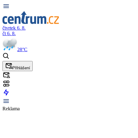
čtvrtek 6. 8.
čt 6. 8.
28°C
Přihlášení
Reklama