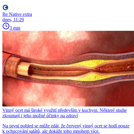
Be Native extra
dnes, 11:29
3 min
Vinný ocet má široké využití především v kuchyni. Některé studie
zkoumají i jeho možné účinky na zdraví
Na první pohled se může zdát, že červený vinný ocet se hodí pouze
k ochucování salátů, ale dokáže toho mnohem více.