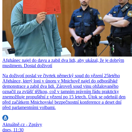
Afghánec najel do davu a zabil dva lidi, aby ukázal, že je dobrým
muslimem. Dostal doživotí
Na doživotí poslal ve čtvrtek německý soud do vězení 25letého
Afghánce, který loni v únoru v Mnichově najel do odborářské
demonstrace a zabil dva lidi. Zároveň soud vinu obžalovaného
označil za zvlášť těžkou, což v tamním právním řádu prakticky
znemožňuje propuštění z vězení po 15 letech. Útok se odehrál den
před začátkem Mnichovské bezpečnostní konference a deset dní
před parlamentními volbami.
Aktuálně.cz - Zprávy
dnes, 11:30