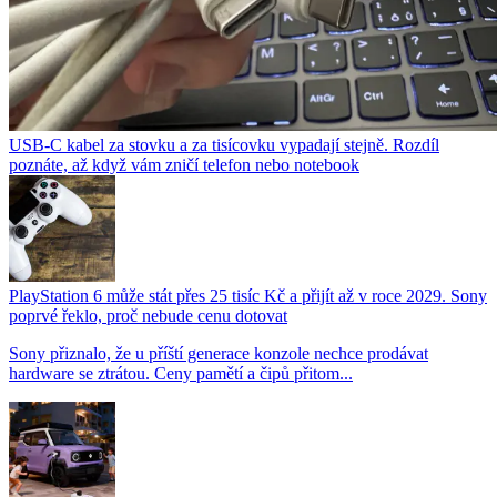
USB-C kabel za stovku a za tisícovku vypadají stejně. Rozdíl
poznáte, až když vám zničí telefon nebo notebook
PlayStation 6 může stát přes 25 tisíc Kč a přijít až v roce 2029. Sony
poprvé řeklo, proč nebude cenu dotovat
Sony přiznalo, že u příští generace konzole nechce prodávat
hardware se ztrátou. Ceny pamětí a čipů přitom...