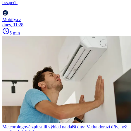
bezpečí.
Mobify.cz
dnes, 11:28
5 min
Meteorologové zpřesnili výhled na další dny: Vedra dorazí dřív, než