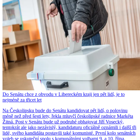
Do Senátu chce z obvodu v Libereckém kraji jen pět lidí, je to
nejméně za třicet let
Na Českolipsku bude do Senátu kandidovat pět lidí, o polovinu
méně než před šesti lety, řekla mluvčí českolipské radnice Markéta
Žitná. Post v Senátu bude už podruhé obhajovat Jiří Vosecký,
tentokrát ale jako nezávislý, kandidaturu oficiálně oznámili i další tři
lidé, svého kandidáta postavili také komunisté. První kolo senátních
voleb se uskuteční spolu s komunálními volbami 9. a 10. října.