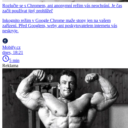
Rozlučte se s Chromem, ani anonymní režim vás neochrání. Je čas
začít používat jiný prohlížeč
Inkognito režim v Google Chrome maže stopy jen na vašem
zařízení. Před Googlem, weby ani poskytovatelem internetu vás
neskryje.
Mobify.cz
dnes, 18:21
5 min
Reklama