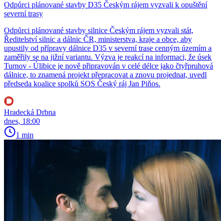
Odpůrci plánované stavby D35 Českým rájem vyzvali k opuštění
severní trasy
Odpůrci plánované stavby silnice Českým rájem vyzvali stát,
Ředitelství silnic a dálnic ČR, ministerstva, kraje a obce, aby
upustily od přípravy dálnice D35 v severní trase cenným územím a
zaměřily se na jižní variantu. Výzva je reakcí na informaci, že úsek
Turnov - Úlibice je nově připravován v celé délce jako čtyřpruhová
dálnice, to znamená projekt přepracovat a znovu projednat, uvedl
předseda koalice spolků SOS Český ráj Jan Piňos.
Hradecká Drbna
dnes, 18:00
1 min