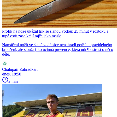
Profík na nože ukázal trik se slanou vodou: 25 minut v roztoku a
tupé ostří zase krájí rajče jako máslo
Namáčení nožů ve slané vodě sice nenahradí potřebu pravidelného
broušení, ale slouží jako účinná prevence, která udrží ostrost o něco
déle.
Chalupáři-Zahrádkáři
dnes, 18:50
2 min