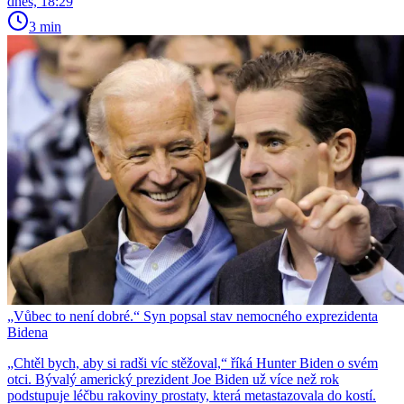
dnes, 18:29
3 min
„Vůbec to není dobré.“ Syn popsal stav nemocného exprezidenta
Bidena
„Chtěl bych, aby si radši víc stěžoval,“ říká Hunter Biden o svém
otci. Bývalý americký prezident Joe Biden už více než rok
podstupuje léčbu rakoviny prostaty, která metastazovala do kostí.