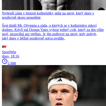
Nejlepší záda v historii kulturistiky stála na stroji, který dnes v
posilovně skoro nenajdete
Šest titulů Mr. Olympia a záda, o kterých se v kulturistice mluví
dodnes. Když má Dorian Yates vybrat jediný cvik, který za tím vším
stojí, nezaváhá ani vteřinu. Je jím pullover na stroji, tedy pohyb,
jaký dnes v běžné posilovně sotva uvidíte.
SportWin
dnes, 18:16
2 min