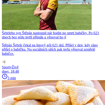
Šebrleho syn Štěpán nastoupil pár hodin po smrti babičky. Po 621
dnech bez gólu trefil přímák a věnoval ho jí
Štěpán Šebrle čekal na ligový gól 621 dní. Přišel v den, kdy ráno
přišel o babičku. Na sociálních sítích pak trefu věnoval zemřelé
babičce.
SportyŽivě
dnes, 18:48
3 min