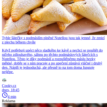
Tyhle šátečky s podmáslím plněné Nutellou jsou tak jemné, že zmizí
z plechu během chvíle
Když potřebuji upéct něco sladkého ke kávě a nechci se pouštět do
ničeho zdlouhavého, sáhnu po těchto podmáslových šátečcích s
Nutellou. Těsto je díky podmáslí a rozpuštěnému máslu hezky
měkké, dobře se s ním pracuje a po upečení zůstává vláčné i druhý
den. Náplň je jednoduchá, ale přesně to na tom doma funguje
nejlépe.
Cooky.cz
dnes, 18:45
4 min
Reklama