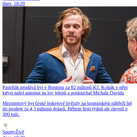
dnes, 18:29
Pastrňák prodává byt v Bostonu za 82 milionů Kč. Kohák v něm
kdysi našel automat na lov jelenů a poslouchal Michala Davida
Mezonetový byt české hokejové hvězdy na bostonském nábřeží šel
do prodeje za 4,3 milionu dolarů. Během šesti týdnů ale zlevnil o
300 tisíc.
SportyŽivě