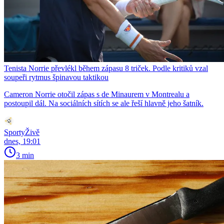
Tenista Norrie převlékl během zápasu 8 triček. Podle kritiků vzal
soupeři rytmus špinavou taktikou
Cameron Norrie otočil zápas s de Minaurem v Montrealu a
postoupil dál. Na sociálních sítích se ale řeší hlavně jeho šatník.
SportyŽivě
dnes, 19:01
3 min