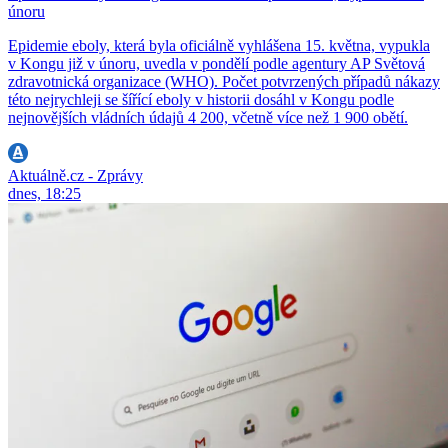
únoru
Epidemie eboly, která byla oficiálně vyhlášena 15. května, vypukla
v Kongu již v únoru, uvedla v pondělí podle agentury AP Světová
zdravotnická organizace (WHO). Počet potvrzených případů nákazy
této nejrychleji se šířící eboly v historii dosáhl v Kongu podle
nejnovějších vládních údajů 4 200, včetně více než 1 900 obětí.
Aktuálně.cz - Zprávy
dnes, 18:25