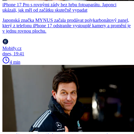
iPhone 17 Pro s rovnými zády bez hrbu fotoaparátu. Japonci
ukázali, jak měl od začátku skutečně vypadat
Japonská značka MYNUS začala prodávat polykarbonátový panel,
který z telefonu iPhone 17 odstraníte vystouplé kamery a promění je
v jednu rovnou plochu.
Mobify.cz
dnes, 19:41
4 min