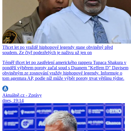
Třicet let po vraždě hiphopové legendy stane obviněný před
soudem. Ze čtyř podezřelých je naživu už jen on
Téměř třicet let po zastřelení amerického rappera Tupaca Shakura v
pondělí výběrem poroty začal soud s Duanem "Keffem D" Davisem
obviněným ze zosnování vraždy hiphopové legendy. Informuje o
tom agentura AP, podle níž může výběr poroty trvat většinu týdne.
Aktuálně.cz - Zprávy
dnes, 19:14