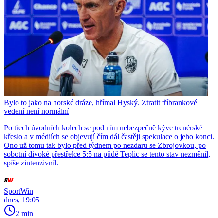
Bylo to jako na horské dráze, hřímal Hyský. Ztratit tříbrankové
vedení není normální
Po třech úvodních kolech se pod ním nebezpečně kýve trenérské
křeslo a v médiích se objevují čím dál častěji spekulace o jeho konci.
Ono už tomu tak bylo před týdnem po nezdaru se Zbrojovkou, po
sobotní divoké přestřelce 5:5 na půdě Teplic se tento stav nezměnil,
spíše zintenzivnil.
SportWin
dnes, 19:05
2 min