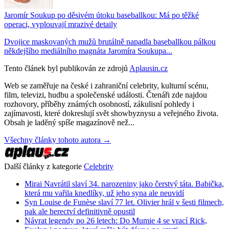
Jaromír Soukup po děsivém útoku baseballkou: Má po těžké
operaci, vyplouvají mrazivé detaily
Dvojice maskovaných mužů brutálně napadla baseballkou pálkou
někdejšího mediálního magnáta Jaromíra Soukupa...
Tento článek byl publikován ze zdrojů
Aplausin.cz
Web se zaměřuje na české i zahraniční celebrity, kulturní scénu,
film, televizi, hudbu a společenské události. Čtenáři zde najdou
rozhovory, příběhy známých osobností, zákulisní pohledy i
zajímavosti, které dokreslují svět showbyznysu a veřejného života.
Obsah je laděný spíše magazínově než...
Všechny články tohoto autora →
Další články z kategorie
Celebrity
Mirai Navrátil slaví 34. narozeniny jako čerstvý táta. Babička,
která mu vařila knedlíky, už jeho syna ale neuvidí
Syn Louise de Funèse slaví 77 let. Olivier hrál v šesti filmech,
pak ale herectví definitivně opustil
Návrat legendy po 26 letech: Do Mumie 4 se vrací Rick,