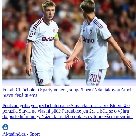
Fukal: Chlácholení Sparty neberu, soupeři nemáš dát takovou šanci.
Slavii čeká dilema
Po dvou gólových jízdách doma se Slováckem 5:1 a v Ostravě 4:0
porazila Slavia na vlastní půdě Pardubice jen 2:1 a bála se o výhru
do poslední minuty. Náznak určitého poklesu v tom ovšem nevidím.
Aktuálně.cz - Sport