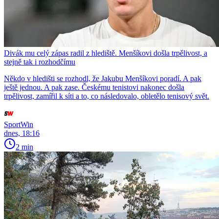
Divák mu celý zápas radil z hlediště. Menšíkovi došla trpělivost, a
stejně tak i rozhodčímu
Někdo v hledišti se rozhodl, že Jakubu Menšíkovi poradí. A pak
ještě jednou. A pak zase. Českému tenistovi nakonec došla
trpělivost, zamířil k síti a to, co následovalo, obletělo tenisový svět.
SportWin
dnes, 18:16
2 min