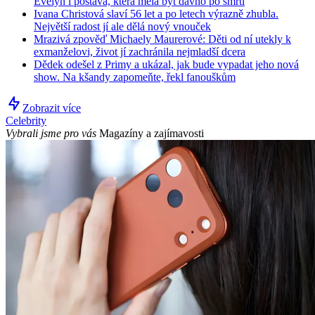
Evelyn i postava, která měla být dávno po smrti
Ivana Christová slaví 56 let a po letech výrazně zhubla.
Největší radost jí ale dělá nový vnouček
Mrazivá zpověď Michaely Maurerové: Děti od ní utekly k
exmanželovi, život jí zachránila nejmladší dcera
Dědek odešel z Primy a ukázal, jak bude vypadat jeho nová
show. Na kšandy zapomeňte, řekl fanouškům
Zobrazit více
Celebrity
Vybrali jsme pro vás
Magazíny a zajímavosti