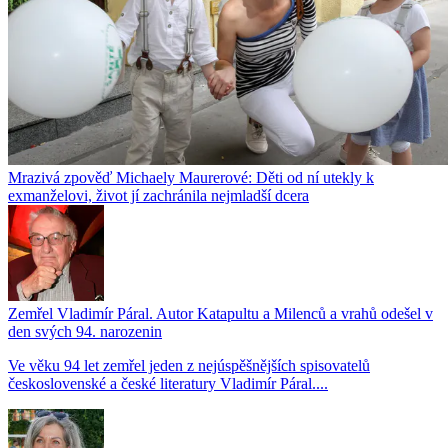
Mrazivá zpověď Michaely Maurerové: Děti od ní utekly k
exmanželovi, život jí zachránila nejmladší dcera
Zemřel Vladimír Páral. Autor Katapultu a Milenců a vrahů odešel v
den svých 94. narozenin
Ve věku 94 let zemřel jeden z nejúspěšnějších spisovatelů
československé a české literatury Vladimír Páral....