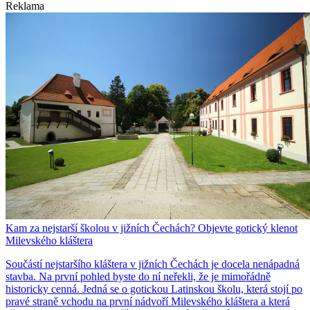
Reklama
Kam za nejstarší školou v jižních Čechách? Objevte gotický klenot
Milevského kláštera
Součástí nejstaršího kláštera v jižních Čechách je docela nenápadná
stavba. Na první pohled byste do ní neřekli, že je mimořádně
historicky cenná. Jedná se o gotickou Latinskou školu, která stojí po
pravé straně vchodu na první nádvoří Milevského kláštera a která