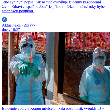
Jeho syn nyní popsal, jak nemoc ovlivňuje Bidenův každodenní
život. Zdraví „ospalého Joea“ je přitom otázka, která už roky hýbe
americkou politikou.
Aktuálně.cz - Zprávy
dnes, 18:27
Epidemie eboly v Kongu měsíce unikala pozornosti, vypukla už v