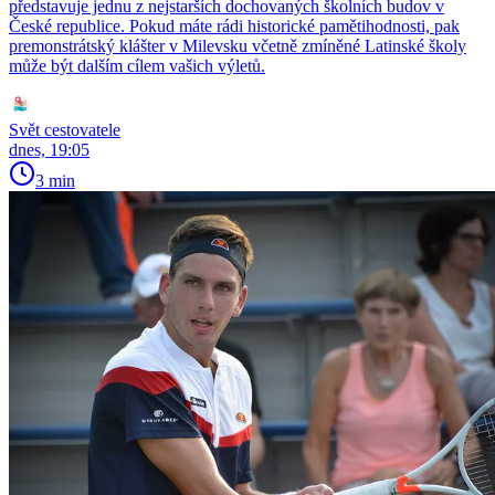
představuje jednu z nejstarších dochovaných školních budov v
České republice. Pokud máte rádi historické pamětihodnosti, pak
premonstrátský klášter v Milevsku včetně zmíněné Latinské školy
může být dalším cílem vašich výletů.
Svět cestovatele
dnes, 19:05
3 min