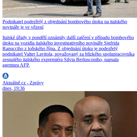
Podnikatel podezřelý z objednání bombového útoku na italského
novináře je ve vězení
Italské úřady v pondělí oznámily další zatčení v případu bombového
útoku na vozidla italského investigativního novináře Sigfrida
Ranucciho z loňského října. Z objednání útoku je podezřelý
podnikatel Valter Lavitola, považovaný za blízkého spolupracovníka
zesnulého italského expremiéra Silvia Berlusconiho, napsala
agentura AFP.
Aktuálně.cz - Zprávy
dnes, 19:36