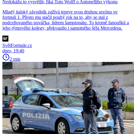
Nedokážu to vysvětlit, říká Toto Wolff o Antonelliho výkonu
Mladý italský závodník zažívá teprve svou druhou sezónu ve
formuli 1. Přesto mu stačil pouhý rok na to, aby se stal z
podceňovaného nováčka, lídrem šampionátu. To kromě fanoušků a
jeho týmového kolegy, překvapilo i samotného šéfa Mercedesu.
SvětFormule.cz
dnes, 19:40
2 min