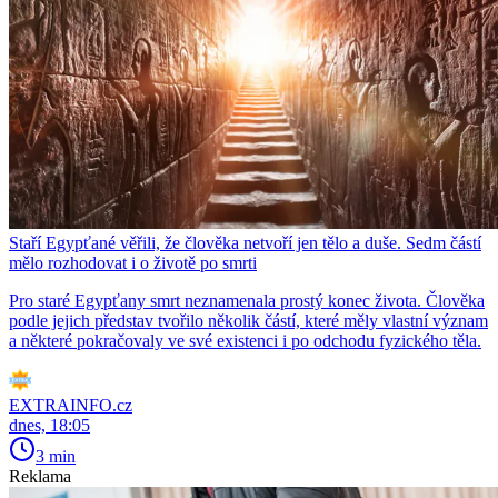
Staří Egypťané věřili, že člověka netvoří jen tělo a duše. Sedm částí
mělo rozhodovat i o životě po smrti
Pro staré Egypťany smrt neznamenala prostý konec života. Člověka
podle jejich představ tvořilo několik částí, které měly vlastní význam
a některé pokračovaly ve své existenci i po odchodu fyzického těla.
EXTRAINFO.cz
dnes, 18:05
3 min
Reklama