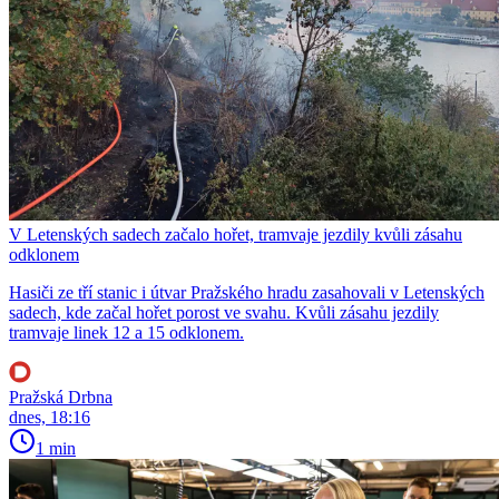
V Letenských sadech začalo hořet, tramvaje jezdily kvůli zásahu
odklonem
Hasiči ze tří stanic i útvar Pražského hradu zasahovali v Letenských
sadech, kde začal hořet porost ve svahu. Kvůli zásahu jezdily
tramvaje linek 12 a 15 odklonem.
Pražská Drbna
dnes, 18:16
1 min