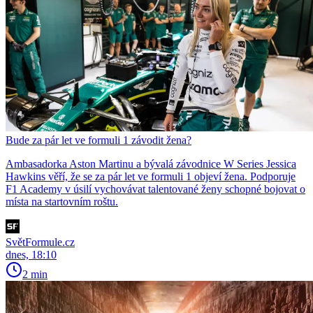
Bude za pár let ve formuli 1 závodit žena?
Ambasadorka Aston Martinu a bývalá závodnice W Series Jessica
Hawkins věří, že se za pár let ve formuli 1 objeví žena. Podporuje
F1 Academy v úsilí vychovávat talentované ženy schopné bojovat o
místa na startovním roštu.
SvětFormule.cz
dnes, 18:10
2 min