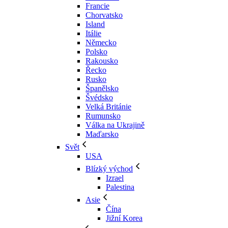
Francie
Chorvatsko
Island
Itálie
Německo
Polsko
Rakousko
Řecko
Rusko
Španělsko
Švédsko
Velká Británie
Rumunsko
Válka na Ukrajině
Maďarsko
Svět
USA
Blízký východ
Izrael
Palestina
Asie
Čína
Jižní Korea