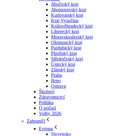
Jihočeský kraj
Jihomoravský kraj
Karlovarský kraj
Kraj Vysočina
Králověhradecký kraj
Liberecký kraj
Moravskoslezský kraj
Olomoucký kraj
Pardubický kraj
Plzeňský kraj
Středočeský kraj
Ústecký kraj
Zlínský kraj
Praha
Brno
Ostrava
Školství
Zdravotnictví
Politika
O počasí
Volby 2026
Zahraničí
Evropa
Slovensko