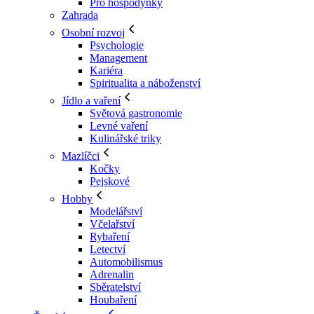
Pro hospodyňky
Zahrada
Osobní rozvoj
Psychologie
Management
Kariéra
Spiritualita a náboženství
Jídlo a vaření
Světová gastronomie
Levné vaření
Kulinářské triky
Mazlíčci
Kočky
Pejskové
Hobby
Modelářství
Včelařství
Rybaření
Letectví
Automobilismus
Adrenalin
Sběratelství
Houbaření