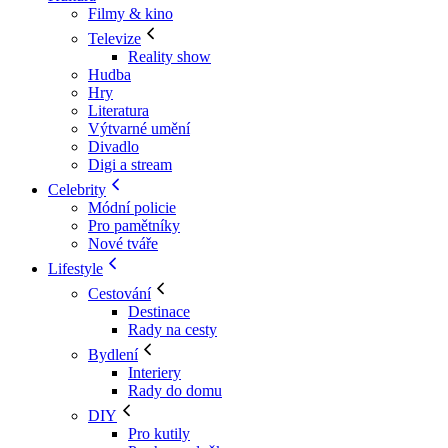
Filmy & kino
Televize
Reality show
Hudba
Hry
Literatura
Výtvarné umění
Divadlo
Digi a stream
Celebrity
Módní policie
Pro pamětníky
Nové tváře
Lifestyle
Cestování
Destinace
Rady na cesty
Bydlení
Interiery
Rady do domu
DIY
Pro kutily