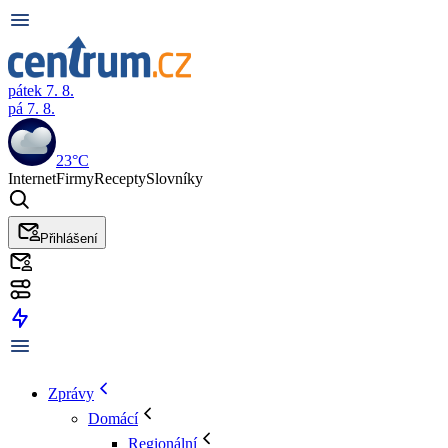
pátek 7. 8.
pá 7. 8.
23°C
Internet
Firmy
Recepty
Slovníky
Přihlášení
Zprávy
Domácí
Regionální