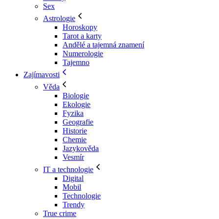
Sex
Astrologie
Horoskopy
Tarot a karty
Andělé a tajemná znamení
Numerologie
Tajemno
Zajímavosti
Věda
Biologie
Ekologie
Fyzika
Geografie
Historie
Chemie
Jazykověda
Vesmír
IT a technologie
Digital
Mobil
Technologie
Trendy
True crime