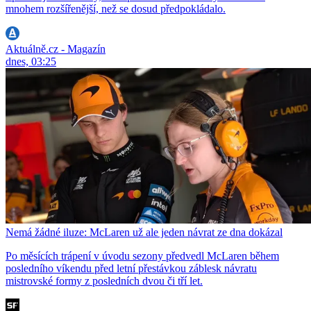
mnohem rozšířenější, než se dosud předpokládalo.
Aktuálně.cz - Magazín
dnes, 03:25
Nemá žádné iluze: McLaren už ale jeden návrat ze dna dokázal
Po měsících trápení v úvodu sezony předvedl McLaren během
posledního víkendu před letní přestávkou záblesk návratu
mistrovské formy z posledních dvou či tří let.