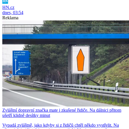
HN.cz
dnes, 03:54
Reklama
Zvláštní dopravní značka mate i zkušené řidiče. Na dálnici přitom
ušetří klidně desítky minut
Vypadá zvláštně, jako kdyby si z řidičů chtěl někdo vystřelit. Na