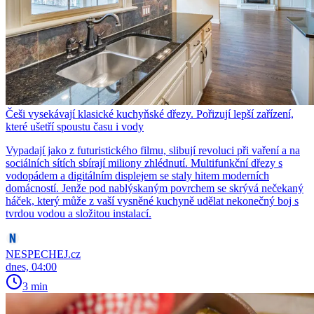
Češi vysekávají klasické kuchyňské dřezy. Pořizují lepší zařízení,
které ušetří spoustu času i vody
Vypadají jako z futuristického filmu, slibují revoluci při vaření a na
sociálních sítích sbírají miliony zhlédnutí. Multifunkční dřezy s
vodopádem a digitálním displejem se staly hitem moderních
domácností. Jenže pod nablýskaným povrchem se skrývá nečekaný
háček, který může z vaší vysněné kuchyně udělat nekonečný boj s
tvrdou vodou a složitou instalací.
NESPECHEJ.cz
dnes, 04:00
3 min