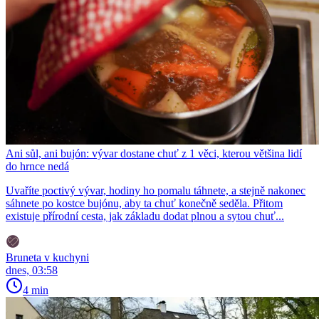
Ani sůl, ani bujón: vývar dostane chuť z 1 věci, kterou většina lidí
do hrnce nedá
Uvaříte poctivý vývar, hodiny ho pomalu táhnete, a stejně nakonec
sáhnete po kostce bujónu, aby ta chuť konečně seděla. Přitom
existuje přírodní cesta, jak základu dodat plnou a sytou chuť...
Bruneta v kuchyni
dnes, 03:58
4 min