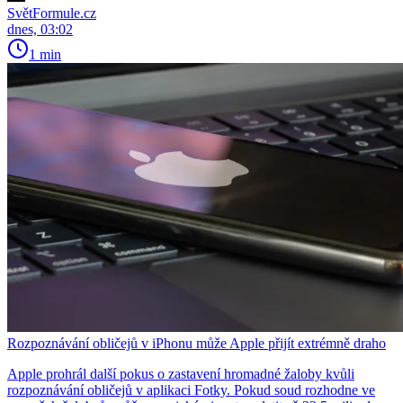
SvětFormule.cz
dnes, 03:02
1 min
Rozpoznávání obličejů v iPhonu může Apple přijít extrémně draho
Apple prohrál další pokus o zastavení hromadné žaloby kvůli
rozpoznávání obličejů v aplikaci Fotky. Pokud soud rozhodne ve