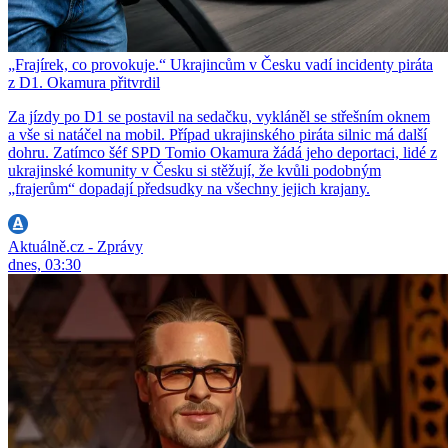
„Frajírek, co provokuje.“ Ukrajincům v Česku vadí incidenty piráta
z D1. Okamura přitvrdil
Za jízdy po D1 se postavil na sedačku, vykláněl se střešním oknem
a vše si natáčel na mobil. Případ ukrajinského piráta silnic má další
dohru. Zatímco šéf SPD Tomio Okamura žádá jeho deportaci, lidé z
ukrajinské komunity v Česku si stěžují, že kvůli podobným
„frajerům“ dopadají předsudky na všechny jejich krajany.
Aktuálně.cz - Zprávy
dnes, 03:30