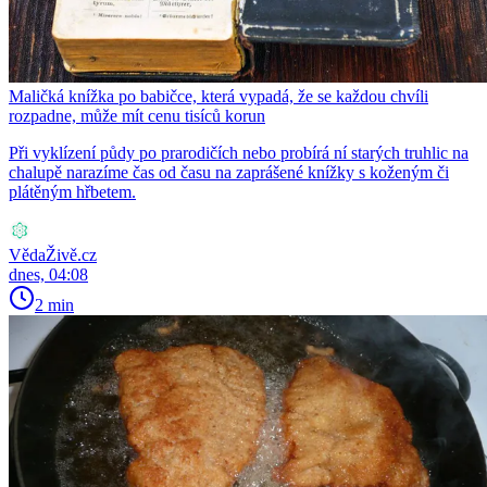
Maličká knížka po babičce, která vypadá, že se každou chvíli
rozpadne, může mít cenu tisíců korun
Při vyklízení půdy po prarodičích nebo probírá ní starých truhlic na
chalupě narazíme čas od času na zaprášené knížky s koženým či
plátěným hřbetem.
VědaŽivě.cz
dnes, 04:08
2 min