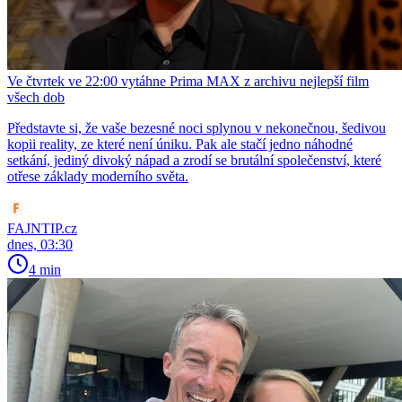
Ve čtvrtek ve 22:00 vytáhne Prima MAX z archivu nejlepší film
všech dob
Představte si, že vaše bezesné noci splynou v nekonečnou, šedivou
kopii reality, ze které není úniku. Pak ale stačí jedno náhodné
setkání, jediný divoký nápad a zrodí se brutální společenství, které
otřese základy moderního světa.
FAJNTIP.cz
dnes, 03:30
4 min