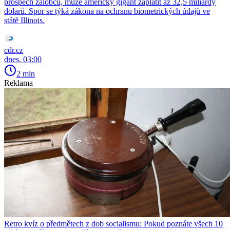
prospěch žalobců, může americký gigant zaplatit až 32,5 miliardy
dolarů. Spor se týká zákona na ochranu biometrických údajů ve
státě Illinois.
cdr.cz
dnes, 03:00
2 min
Reklama
Retro kvíz o předmětech z dob socialismu: Pokud poznáte všech 10