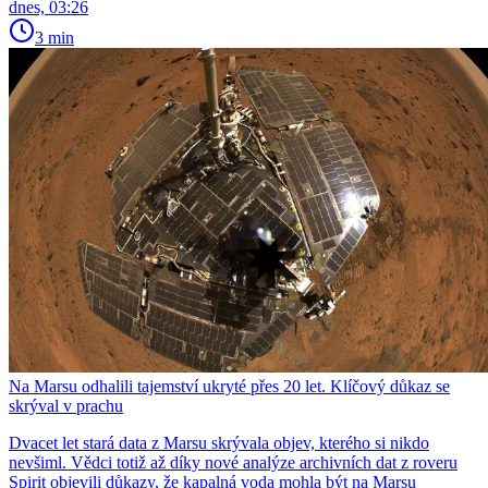
dnes, 03:26
3 min
Na Marsu odhalili tajemství ukryté přes 20 let. Klíčový důkaz se
skrýval v prachu
Dvacet let stará data z Marsu skrývala objev, kterého si nikdo
nevšiml. Vědci totiž až díky nové analýze archivních dat z roveru
Spirit objevili důkazy, že kapalná voda mohla být na Marsu