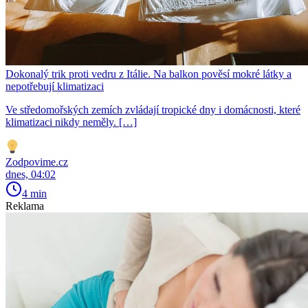
Dokonalý trik proti vedru z Itálie. Na balkon pověsí mokré látky a
nepotřebují klimatizaci
Ve středomořských zemích zvládají tropické dny i domácnosti, které
klimatizaci nikdy neměly. […]
Zodpovime.cz
dnes, 04:02
4 min
Reklama