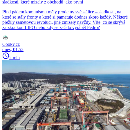
sladkosti, které mizely z obchodů jako první
Před pádem komunismu měly prodejny své stálice – sladkosti, na
které se stály fronty a které si pamatuje dodnes skoro každý. Některé
přežily sametovou revoluci, jiné zmizely navždy. Víte, co se skrývá
za zkratkou LIPO nebo kdy se začalo vyrábět Pedro?
Cooky.cz
dnes, 01:52
2 min