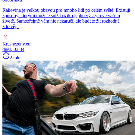
Rakovina je velkou obavou pro mnoho lidí po celém světě. Existují
způsoby, kterými můžete snížit riziko jejího výskytu ve vašem
životě. Samozřejmě vám nic nezaručí, ale budete žít rozhodně
zdravěji.
Krasnezeny.eu
dnes, 03:34
2 min