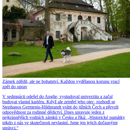
Zámek zdědil, ale ne bohatství. Každou vydělanou korunu vrací
zpět do oprav
V sedmnácti odešel do Anglie, vystudoval univerzitu a začal
budovat vlastní kariéru. Když ale zemřel jeho otec, rozhodl se
Stephanos Germenis-Hildprandt vrátit do jižních Čech a převzít
odpovědnost za rodinné dědictví. Dnes spravuje jeden z
nejkrásnějších vodních zámků v Česku a říká: „Historické památky
nikdo z nás ve skutečnosti nevlastní. Jsme jen jejich dočasnými
správci.“