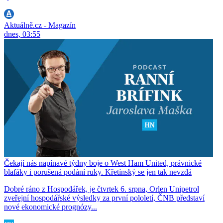
Aktuálně.cz - Magazín
dnes, 03:55
Čekají nás napínavé týdny boje o West Ham United, právnické
blafáky i porušená podání ruky. Křetínský se jen tak nevzdá
Dobré ráno z Hospodářek, je čtvrtek 6. srpna, Orlen Unipetrol
zveřejní hospodářské výsledky za první pololetí, ČNB představí
nové ekonomické prognózy...