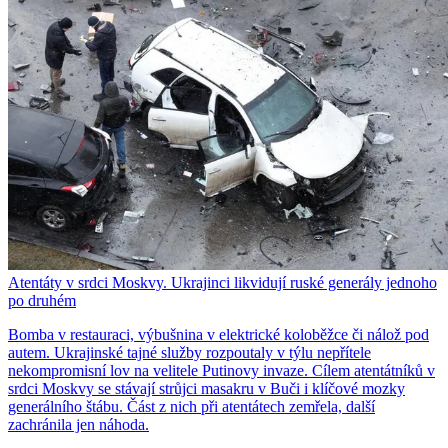
Atentáty v srdci Moskvy. Ukrajinci likvidují ruské generály jednoho
po druhém
Bomba v restauraci, výbušnina v elektrické koloběžce či nálož pod
autem. Ukrajinské tajné služby rozpoutaly v týlu nepřítele
nekompromisní lov na velitele Putinovy invaze. Cílem atentátníků v
srdci Moskvy se stávají strůjci masakru v Buči i klíčové mozky
generálního štábu. Část z nich při atentátech zemřela, další
zachránila jen náhoda.