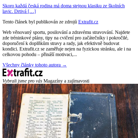
Skoro každá česká rodina má doma stejnou klasiku ze školních
lavic. Drtivá […]
Tento článek byl publikován ze zdrojů
Extrafit.cz
Web věnovaný sportu, posilování a zdravému stravování. Najdete
zde tréninkové plány, tipy na cvičení pro začátečníky i pokročilé,
doporučení k doplňkům stravy a rady, jak efektivně budovat
kondici. Extrafit.cz se zaměřuje nejen na fyzickou stránku, ale i na
celkovou pohodu – přináší motivaci,...
Všechny články tohoto autora →
Vybrali jsme pro vás
Magazíny a zajímavosti