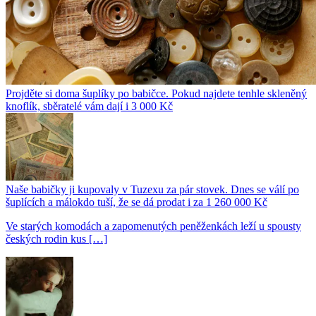
Projděte si doma šuplíky po babičce. Pokud najdete tenhle skleněný
knoflík, sběratelé vám dají i 3 000 Kč
Naše babičky ji kupovaly v Tuzexu za pár stovek. Dnes se válí po
šuplících a málokdo tuší, že se dá prodat i za 1 260 000 Kč
Ve starých komodách a zapomenutých peněženkách leží u spousty
českých rodin kus […]