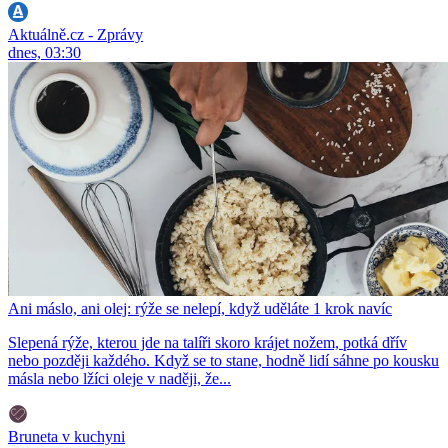
Aktuálně.cz - Zprávy
dnes, 03:30
Ani máslo, ani olej: rýže se nelepí, když uděláte 1 krok navíc
Slepená rýže, kterou jde na talíři skoro krájet nožem, potká dřív
nebo později každého. Když se to stane, hodně lidí sáhne po kousku
másla nebo lžíci oleje v naději, že...
Bruneta v kuchyni