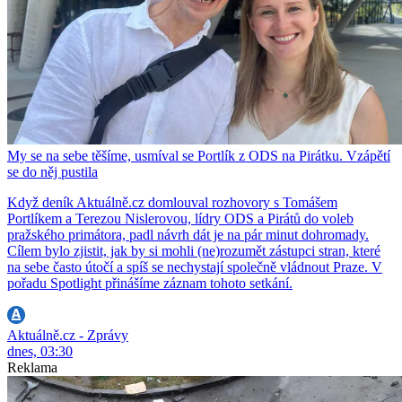
My se na sebe těšíme, usmíval se Portlík z ODS na Pirátku. Vzápětí
se do něj pustila
Když deník Aktuálně.cz domlouval rozhovory s Tomášem
Portlíkem a Terezou Nislerovou, lídry ODS a Pirátů do voleb
pražského primátora, padl návrh dát je na pár minut dohromady.
Cílem bylo zjistit, jak by si mohli (ne)rozumět zástupci stran, které
na sebe často útočí a spíš se nechystají společně vládnout Praze. V
pořadu Spotlight přinášíme záznam tohoto setkání.
Aktuálně.cz - Zprávy
dnes, 03:30
Reklama