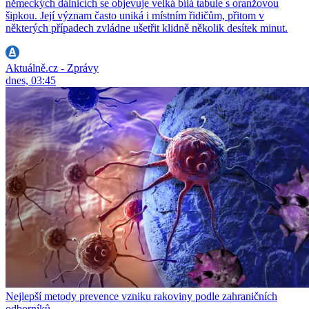
německých dálnicích se objevuje velká bílá tabule s oranžovou
šipkou. Její význam často uniká i místním řidičům, přitom v
některých případech zvládne ušetřit klidně několik desítek minut.
Aktuálně.cz - Zprávy
dnes, 03:45
Nejlepší metody prevence vzniku rakoviny podle zahraničních
odborníků