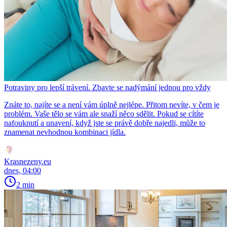
Potraviny pro lepší trávení. Zbavte se nadýmání jednou pro vždy
Znáte to, najíte se a není vám úplně nejlépe. Přitom nevíte, v čem je
problém. Vaše tělo se vám ale snaží něco sdělit. Pokud se cítíte
nafouknutí a unavení, když jste se právě dobře najedli, může to
znamenat nevhodnou kombinaci jídla.
Krasnezeny.eu
dnes, 04:00
2 min