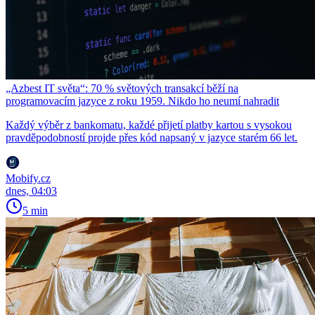
„Azbest IT světa“: 70 % světových transakcí běží na
programovacím jazyce z roku 1959. Nikdo ho neumí nahradit
Každý výběr z bankomatu, každé přijetí platby kartou s vysokou
pravděpodobností projde přes kód napsaný v jazyce starém 66 let.
Mobify.cz
dnes, 04:03
5 min