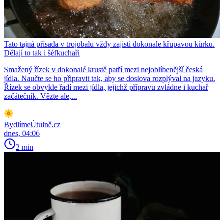
Tato tajná přísada v trojobalu vždy zajistí dokonale křupavou kůrku.
Dělají to tak i šéfkuchaři
Smažený řízek v dokonalé krustě patří mezi nejoblíbenější česká
jídla. Naučte se ho připravit tak, aby se doslova rozplýval na jazyku.
Řízek se obvykle řadí mezi jídla, jejichž přípravu zvládne i kuchař
začátečník. Vězte ale,...
BydlímeÚtulně.cz
dnes, 04:06
2 min