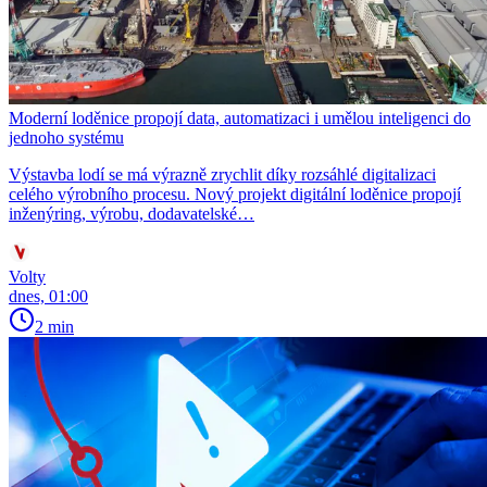
Moderní loděnice propojí data, automatizaci i umělou inteligenci do
jednoho systému
Výstavba lodí se má výrazně zrychlit díky rozsáhlé digitalizaci
celého výrobního procesu. Nový projekt digitální loděnice propojí
inženýring, výrobu, dodavatelské…
Volty
dnes, 01:00
2 min