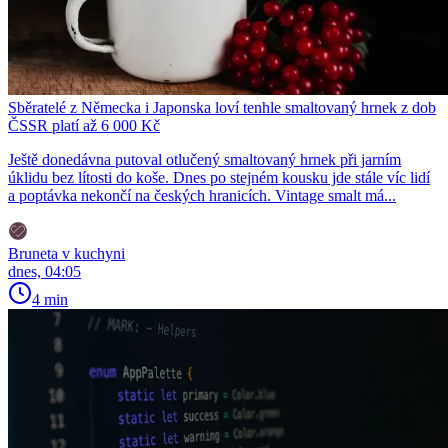
Sběratelé z Německa i Japonska loví tenhle smaltovaný hrnek z dob
ČSSR platí až 6 000 Kč
Ještě donedávna putoval otlučený smaltovaný hrnek při jarním
úklidu bez lítosti do koše. Dnes po stejném kousku jde stále víc lidí
a poptávka nekončí na českých hranicích. Vintage smalt má...
Bruneta v kuchyni
dnes, 04:05
4 min