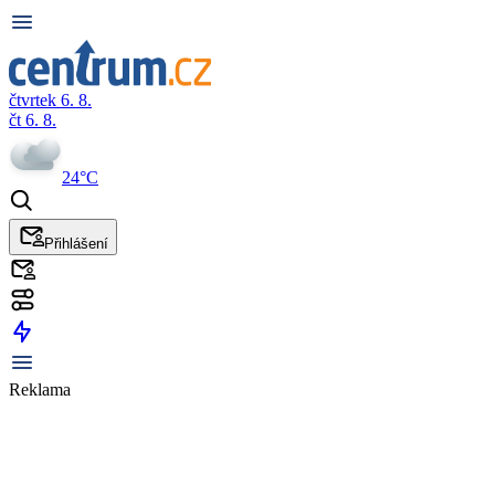
čtvrtek 6. 8.
čt 6. 8.
24°C
Přihlášení
Reklama