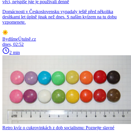
věcí, nejspíše jste je používali denně
Domácnosti v Československu vypadaly ještě před několika
desítkami let úplně jinak než dnes. S naším kvízem na tu dobu
vzpomenete.
BydlímeÚtulně.cz
dnes, 02:52
2 min
Retro kvíz o cukrovinkách z dob socialismu: Poznejte slavné