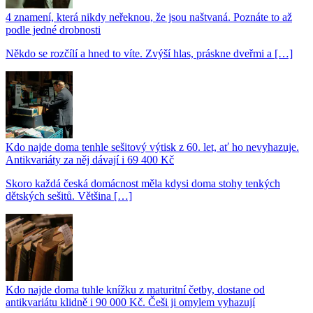
4 znamení, která nikdy neřeknou, že jsou naštvaná. Poznáte to až
podle jedné drobnosti
Někdo se rozčílí a hned to víte. Zvýší hlas, práskne dveřmi a […]
Kdo najde doma tenhle sešitový výtisk z 60. let, ať ho nevyhazuje.
Antikvariáty za něj dávají i 69 400 Kč
Skoro každá česká domácnost měla kdysi doma stohy tenkých
dětských sešitů. Většina […]
Kdo najde doma tuhle knížku z maturitní četby, dostane od
antikvariátu klidně i 90 000 Kč. Češi ji omylem vyhazují