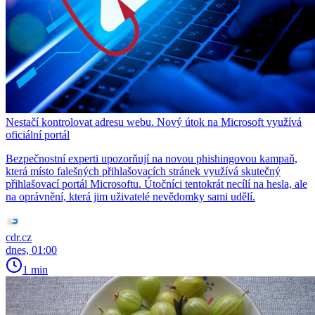
Nestačí kontrolovat adresu webu. Nový útok na Microsoft využívá
oficiální portál
Bezpečnostní experti upozorňují na novou phishingovou kampaň,
která místo falešných přihlašovacích stránek využívá skutečný
přihlašovací portál Microsoftu. Útočníci tentokrát necílí na hesla, ale
na oprávnění, která jim uživatelé nevědomky sami udělí.
cdr.cz
dnes, 01:00
1 min