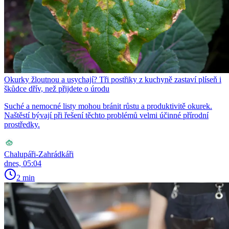
Okurky žloutnou a usychají? Tři postřiky z kuchyně zastaví plíseň i
škůdce dřív, než přijdete o úrodu
Suché a nemocné listy mohou bránit růstu a produktivitě okurek.
Naštěstí bývají při řešení těchto problémů velmi účinné přírodní
prostředky.
Chalupáři-Zahrádkáři
dnes, 05:04
2 min