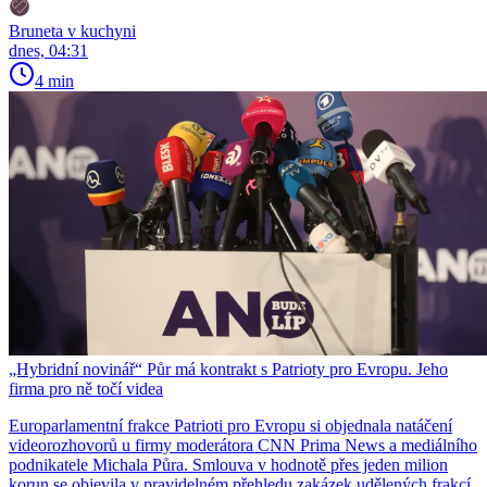
Bruneta v kuchyni
dnes, 04:31
4 min
„Hybridní novinář“ Půr má kontrakt s Patrioty pro Evropu. Jeho
firma pro ně točí videa
Europarlamentní frakce Patrioti pro Evropu si objednala natáčení
videorozhovorů u firmy moderátora CNN Prima News a mediálního
podnikatele Michala Půra. Smlouva v hodnotě přes jeden milion
korun se objevila v pravidelném přehledu zakázek udělených frakcí