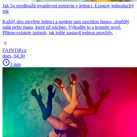
Jak 5x prodloužit trvanlivost potravin v lednici. Existuje jednoduchý
trik
Každý den otevřete lednici a najdete tam zaschlou šunкu, zhnědlý
salát nebo maso, které už páchne. Vyhodíte to a koupíte nové.
Přitom existuje způsob, jak tohle zastavit jednou provždy.
FAJNTIP.cz
dnes, 04:30
3 min