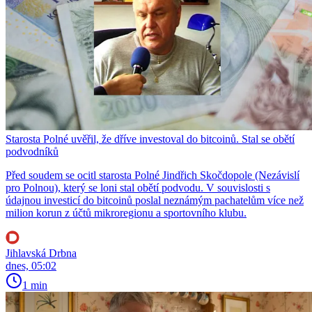
Starosta Polné uvěřil, že dříve investoval do bitcoinů. Stal se obětí
podvodníků
Před soudem se ocitl starosta Polné Jindřich Skočdopole (Nezávislí
pro Polnou), který se loni stal obětí podvodu. V souvislosti s
údajnou investicí do bitcoinů poslal neznámým pachatelům více než
milion korun z účtů mikroregionu a sportovního klubu.
Jihlavská Drbna
dnes, 05:02
1 min