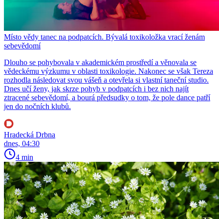
Místo vědy tanec na podpatcích. Bývalá toxikoložka vrací ženám
sebevědomí
Dlouho se pohybovala v akademickém prostředí a věnovala se
vědeckému výzkumu v oblasti toxikologie. Nakonec se však Tereza
rozhodla následovat svou vášeň a otevřela si vlastní taneční studio.
Dnes učí ženy, jak skrze pohyb v podpatcích i bez nich najít
ztracené sebevědomí, a bourá předsudky o tom, že pole dance patří
jen do nočních klubů.
Hradecká Drbna
dnes, 04:30
4 min