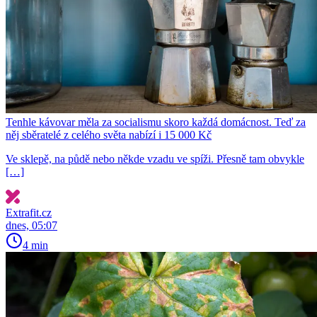
Tenhle kávovar měla za socialismu skoro každá domácnost. Teď za
něj sběratelé z celého světa nabízí i 15 000 Kč
Ve sklepě, na půdě nebo někde vzadu ve spíži. Přesně tam obvykle
[…]
Extrafit.cz
dnes, 05:07
4 min