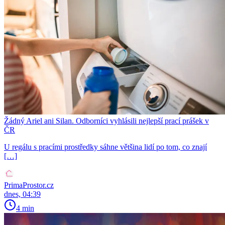
Žádný Ariel ani Silan. Odborníci vyhlásili nejlepší prací prášek v
ČR
U regálu s pracími prostředky sáhne většina lidí po tom, co znají
[…]
PrimaProstor.cz
dnes, 04:39
4 min