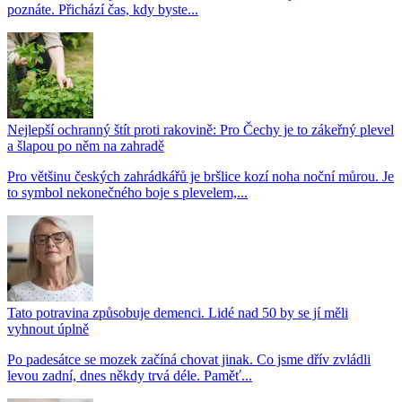
poznáte. Přichází čas, kdy byste...
Nejlepší ochranný štít proti rakovině: Pro Čechy je to zákeřný plevel
a šlapou po něm na zahradě
Pro většinu českých zahrádkářů je bršlice kozí noha noční můrou. Je
to symbol nekonečného boje s plevelem,...
Tato potravina způsobuje demenci. Lidé nad 50 by se jí měli
vyhnout úplně
Po padesátce se mozek začíná chovat jinak. Co jsme dřív zvládli
levou zadní, dnes někdy trvá déle. Paměť...