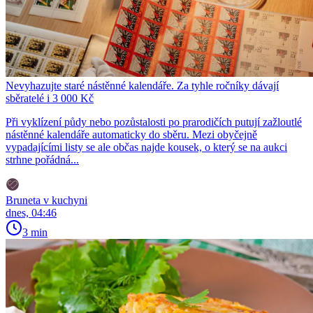
Nevyhazujte staré nástěnné kalendáře. Za tyhle ročníky dávají
sběratelé i 3 000 Kč
Při vyklízení půdy nebo pozůstalosti po prarodičích putují zažloutlé
nástěnné kalendáře automaticky do sběru. Mezi obyčejně
vypadajícími listy se ale občas najde kousek, o který se na aukci
strhne pořádná...
Bruneta v kuchyni
dnes, 04:46
3 min