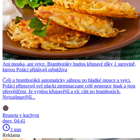
Ani mouka, ani vejce. Bramboráky budou křupavé díky 1 surovině,
kterou Poláci přidávají odjakživa
Češi u bramboráků automaticky sáhnou po hladké mouce a vejci.
Poláci připravují své placki ziemniaczane celé generace jinak a jsou
přesvědčeni, že vyjdou křupavější a víc cítit po bramborách.
Nejzajímavější...
Bruneta v kuchyni
dnes, 04:41
3 min
Reklama