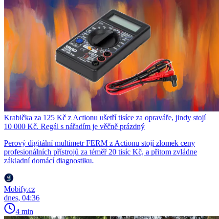
Krabička za 125 Kč z Actionu ušetří tisíce za opraváře, jindy stojí
10 000 Kč. Regál s nářadím je věčně prázdný
Perový digitální multimetr FERM z Actionu stojí zlomek ceny
profesionálních přístrojů za téměř 20 tisíc Kč, a přitom zvládne
základní domácí diagnostiku.
Mobify.cz
dnes, 04:36
4 min