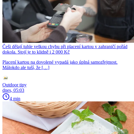
Češi dělají tuhle velkou chybu při placení kartou v zahraničí pořád
dokola. Stojí je to klidně i 2 000 Kč
Placení kartou na dovolené vypadá jako úplná samozřejmost.
Málokdo ale tuší, že […]
Outdoor tipy
dnes, 05:03
4 min