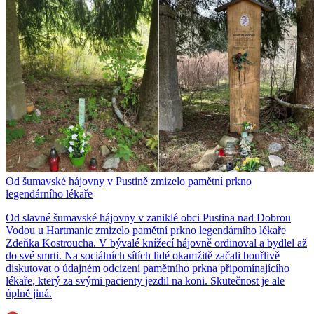
Od šumavské hájovny v Pustině zmizelo pamětní prkno
legendárního lékaře
Od slavné šumavské hájovny v zaniklé obci Pustina nad Dobrou
Vodou u Hartmanic zmizelo pamětní prkno legendárního lékaře
Zdeňka Kostroucha. V bývalé knížecí hájovně ordinoval a bydlel až
do své smrti. Na sociálních sítích lidé okamžitě začali bouřlivě
diskutovat o údajném odcizení pamětního prkna připomínajícího
lékaře, který za svými pacienty jezdil na koni. Skutečnost je ale
úplně jiná.