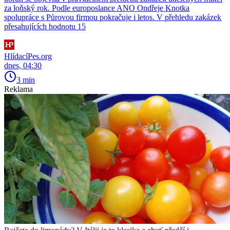
za loňský rok. Podle europoslance ANO Ondřeje Knotka
spolupráce s Půrovou firmou pokračuje i letos. V přehledu zakázek
přesahujících hodnotu 15
HlídacíPes.org
dnes, 04:30
3 min
Reklama