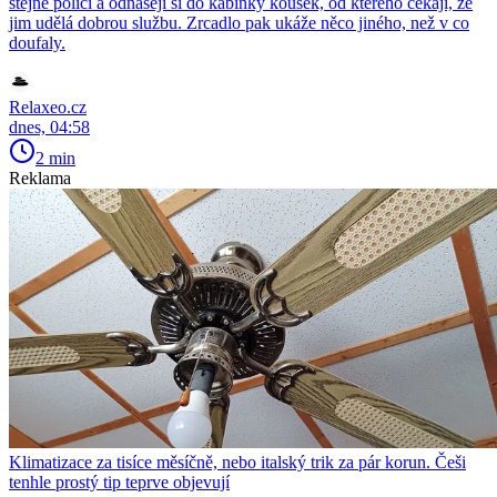
stejné polici a odnášejí si do kabinky kousek, od kterého čekají, že
jim udělá dobrou službu. Zrcadlo pak ukáže něco jiného, než v co
doufaly.
Relaxeo.cz
dnes, 04:58
2 min
Reklama
Klimatizace za tisíce měsíčně, nebo italský trik za pár korun. Češi
tenhle prostý tip teprve objevují