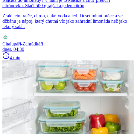
Rajčata do limonády? V Itálii je to klasika a chuť předčí i
citrónovku. Stačí 500 g rajčat a jeden citrón
Zralé letní rajče, citron, cukr, voda a led. Deset minut práce a ve
džbánu je nápoj, který chutná víc jako zahradní limonáda než jako
tekutý salát.
Chalupáři-Zahrádkáři
dnes, 04:30
4 min