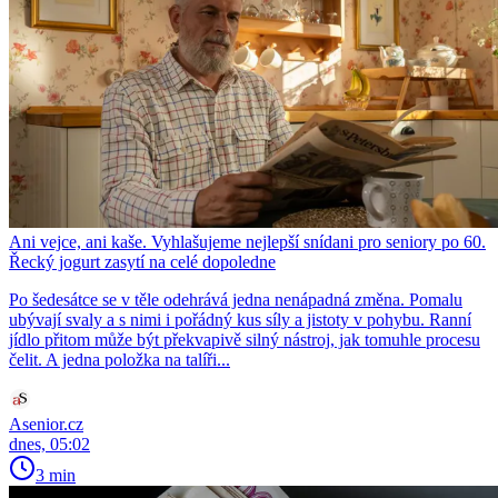
Ani vejce, ani kaše. Vyhlašujeme nejlepší snídani pro seniory po 60.
Řecký jogurt zasytí na celé dopoledne
Po šedesátce se v těle odehrává jedna nenápadná změna. Pomalu
ubývají svaly a s nimi i pořádný kus síly a jistoty v pohybu. Ranní
jídlo přitom může být překvapivě silný nástroj, jak tomuhle procesu
čelit. A jedna položka na talíři...
Asenior.cz
dnes, 05:02
3 min