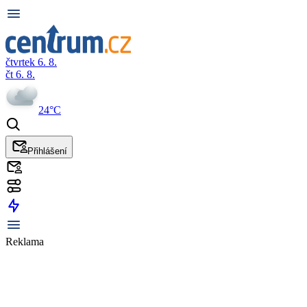
čtvrtek 6. 8.
čt 6. 8.
24°C
Přihlášení
Reklama