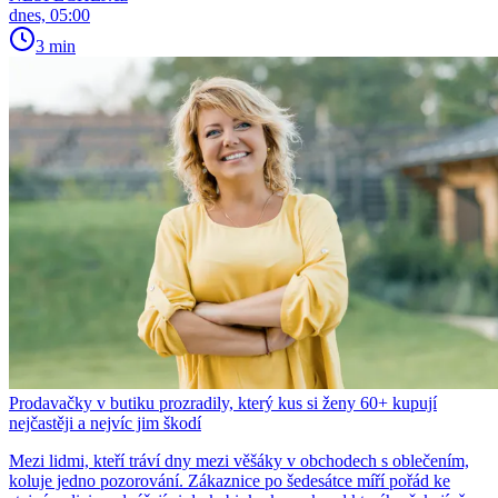
dnes, 05:00
3 min
Prodavačky v butiku prozradily, který kus si ženy 60+ kupují
nejčastěji a nejvíc jim škodí
Mezi lidmi, kteří tráví dny mezi věšáky v obchodech s oblečením,
koluje jedno pozorování. Zákaznice po šedesátce míří pořád ke