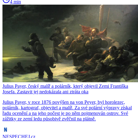
4 min
Julius Payer, český malíř a polárník, který objevil Zemi Františka
Josefa. Zastavit jej nedokázala ani ztráta oka
Julius Payer, v roce 1876 povýšen na von Peyer, byl horolezec,
polárník, kartograf, objevitel a malíř. Za své polární výpravy získal
řadu ocenění a na jeho počest je po něm pojmenován ostrov. Své
zážitky ze zemí ledu působivě zvěčnil na plátně.
NESPECHEJ.cz