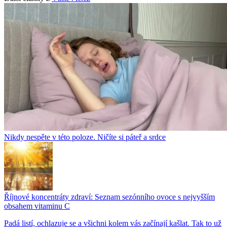
Nikdy nespěte v této poloze. Ničíte si páteř a srdce
Říjnové koncentráty zdraví: Seznam sezónního ovoce s nejvyšším
obsahem vitaminu C
Padá listí, ochlazuje se a všichni kolem vás začínají kašlat. Tak to už