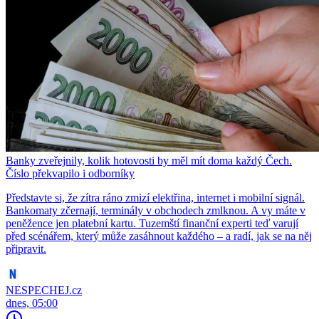
Banky zveřejnily, kolik hotovosti by měl mít doma každý Čech.
Číslo překvapilo i odborníky
Představte si, že zítra ráno zmizí elektřina, internet i mobilní signál.
Bankomaty zčernají, terminály v obchodech zmlknou. A vy máte v
peněžence jen platební kartu. Tuzemští finanční experti teď varují
před scénářem, který může zasáhnout každého – a radí, jak se na něj
připravit.
NESPECHEJ.cz
dnes, 05:00