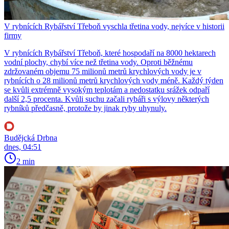
V rybnících Rybářství Třeboň vyschla třetina vody, nejvíce v historii
firmy
V rybnících Rybářství Třeboň, které hospodaří na 8000 hektarech
vodní plochy, chybí více než třetina vody. Oproti běžnému
zdržovaném objemu 75 milionů metrů krychlových vody je v
rybnících o 28 milionů metrů krychlových vody méně. Každý týden
se kvůli extrémně vysokým teplotám a nedostatku srážek odpaří
další 2,5 procenta. Kvůli suchu začali rybáři s výlovy některých
rybníků předčasně, protože by jinak ryby uhynuly.
Budějcká Drbna
dnes, 04:51
2 min