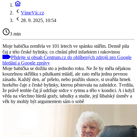
VímeVíc.cz
28. 9. 2025, 10:54
3 min
Moje babička zemřela ve 101 letech ve spánku stářím. Denně pila
čaj z této české bylinky, co chrání před infarktem i rakovinou
Přidejte si obsah Centrum.cz do oblíbených zdrojů pro Google
hledání a Google zprávy
Moje babička se dožila sto a jednoho roku. Ne že by měla nějakou
kouzelnou skříňku s pilulkami mládí, ale zato měla jednu pevnou
zásadu. Každý den, ať pršelo, nebo pražilo slunce, si uvařila hrnek
horkého čaje z české bylinky, kterou pěstovala na zahrádce. Tvrdila,
že právě tenhle čaj jí udržuje srdce v rytmu a tělo v kondici. A i když
věda na všechno hledá grafy, tabulky a studie, její šibalský úsměv a
věk by mohly být argumentem sám o sobě