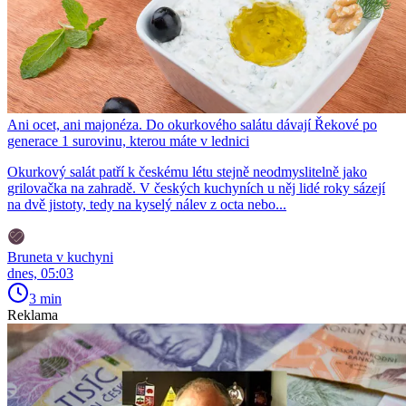
Ani ocet, ani majonéza. Do okurkového salátu dávají Řekové po
generace 1 surovinu, kterou máte v lednici
Okurkový salát patří k českému létu stejně neodmyslitelně jako
grilovačka na zahradě. V českých kuchyních u něj lidé roky sázejí
na dvě jistoty, tedy na kyselý nálev z octa nebo...
Bruneta v kuchyni
dnes, 05:03
3 min
Reklama