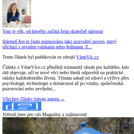
Toto je věk, od kterého začíná žena skutečně stárnout
Stárnutí žen je často popisováno jako pozvolný proces, který
přichází s prvními vráskami nebo šedinami. Z...
Tento článek byl publikován ze zdrojů
VímeVíc.cz
Články z VímeVíce.cz přinášejí rozmanitý obsah pro každého, kdo
rád objevuje, učí se nové věci nebo hledá odpovědi na praktické
otázky každodenního života. Témata sahají od zdraví a výživy přes
psychologii, technologie a domácnost až po vztahy, společenská
pozorování nebo nevšední...
Všechny články tohoto autora →
Vybrali jsme pro vás
Magazíny a zajímavosti