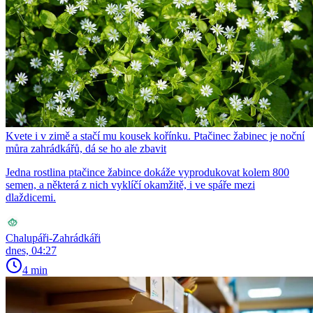
Kvete i v zimě a stačí mu kousek kořínku. Ptačinec žabinec je noční
můra zahrádkářů, dá se ho ale zbavit
Jedna rostlina ptačince žabince dokáže vyprodukovat kolem 800
semen, a některá z nich vyklíčí okamžitě, i ve spáře mezi
dlaždicemi.
Chalupáři-Zahrádkáři
dnes, 04:27
4 min