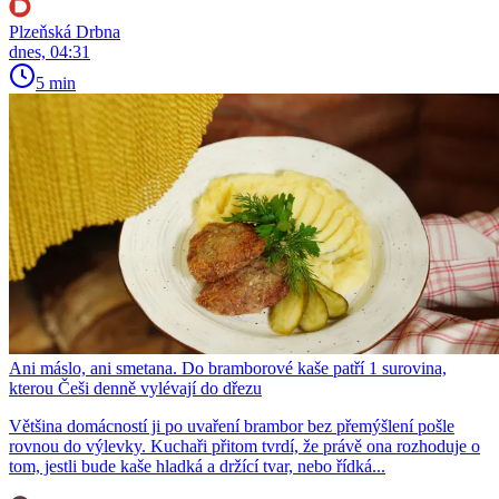
Plzeňská Drbna
dnes, 04:31
5 min
Ani máslo, ani smetana. Do bramborové kaše patří 1 surovina,
kterou Češi denně vylévají do dřezu
Většina domácností ji po uvaření brambor bez přemýšlení pošle
rovnou do výlevky. Kuchaři přitom tvrdí, že právě ona rozhoduje o
tom, jestli bude kaše hladká a držící tvar, nebo řídká...