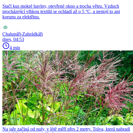
Stačí kus mokré bavlny, otevřené okno a trocha větru. Vzduch
procházející vlhkou textilií se ochladí až o 5 °C, a nestojí to ani
korunu za elektřinu.
Chalupáři-Zahrádkáři
dnes, 04:53
4 min
Na jaře začíná od nuly, v létě měří přes 2 metry. Tráva, která nahradí