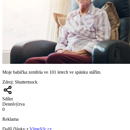
Moje babička zemřela ve 101 letech ve spánku stářím.
Zdroj
:
Shuttertsock
Sdílet
Denní
výzva
0
Reklama
Další články z
VímeVíc.cz