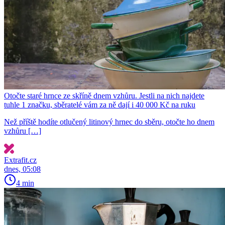
Otočte staré hrnce ze skříně dnem vzhůru. Jestli na nich najdete
tuhle 1 značku, sběratelé vám za ně dají i 40 000 Kč na ruku
Než příště hodíte otlučený litinový hrnec do sběru, otočte ho dnem
vzhůru […]
Extrafit.cz
dnes, 05:08
4 min