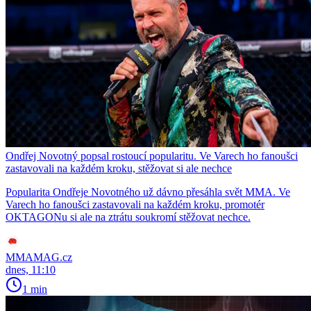
Ondřej Novotný popsal rostoucí popularitu. Ve Varech ho fanoušci
zastavovali na každém kroku, stěžovat si ale nechce
Popularita Ondřeje Novotného už dávno přesáhla svět MMA. Ve
Varech ho fanoušci zastavovali na každém kroku, promotér
OKTAGONu si ale na ztrátu soukromí stěžovat nechce.
MMAMAG.cz
dnes, 11:10
1 min