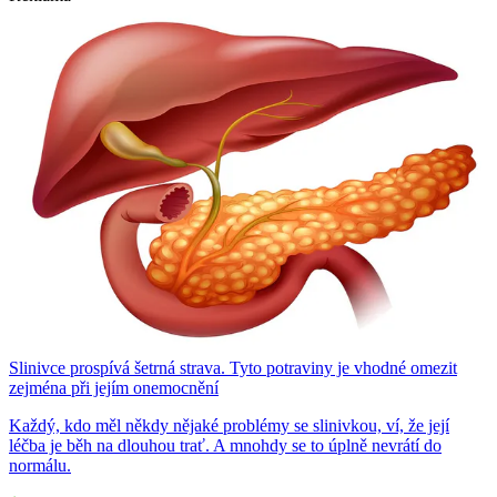
Slinivce prospívá šetrná strava. Tyto potraviny je vhodné omezit
zejména při jejím onemocnění
Každý, kdo měl někdy nějaké problémy se slinivkou, ví, že její
léčba je běh na dlouhou trať. A mnohdy se to úplně nevrátí do
normálu.