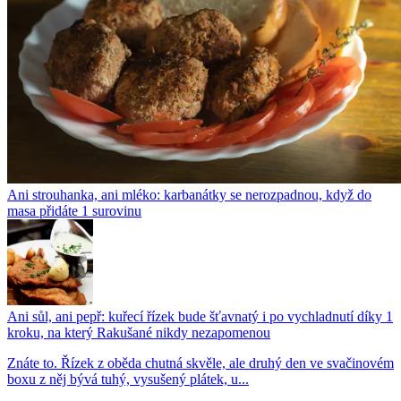
Ani strouhanka, ani mléko: karbanátky se nerozpadnou, když do
masa přidáte 1 surovinu
Ani sůl, ani pepř: kuřecí řízek bude šťavnatý i po vychladnutí díky 1
kroku, na který Rakušané nikdy nezapomenou
Znáte to. Řízek z oběda chutná skvěle, ale druhý den ve svačinovém
boxu z něj bývá tuhý, vysušený plátek, u...