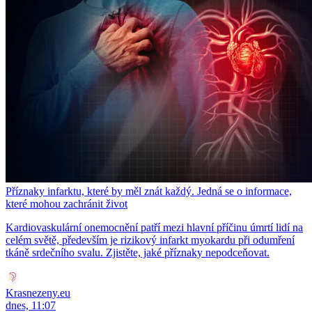
Příznaky infarktu, které by měl znát každý. Jedná se o informace,
které mohou zachránit život
Kardiovaskulární onemocnění patří mezi hlavní příčinu úmrtí lidí na
celém světě, především je rizikový infarkt myokardu při odumření
tkáně srdečního svalu. Zjistěte, jaké příznaky nepodceňovat.
Krasnezeny.eu
dnes, 11:07