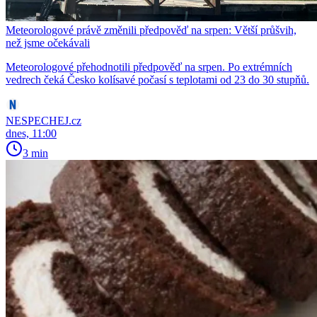
Meteorologové právě změnili předpověď na srpen: Větší průšvih,
než jsme očekávali
Meteorologové přehodnotili předpověď na srpen. Po extrémních
vedrech čeká Česko kolísavé počasí s teplotami od 23 do 30 stupňů.
NESPECHEJ.cz
dnes, 11:00
3 min