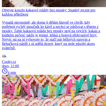
Objevte kouzlo kakaové rolády bez mouky: Snadný recept pro
každou příležitost
Vypadá slavnostně, ale doma ji dělám hlavně ve chvíli, kdy
potřebuji rychlý moučník ke kávě a nechci se zdržovat s těstem z
mouky. Tahle kakaová roláda bez mouky stojí na vejcích, kakau a
krátkém pečení, takže je jemná, lehká a hotová překvapivě brzy.
Nejvíc mi na ní vyhovuje to, že stačí pár běžných surovin a
šlehačková náplň z ní udělá dezert, který na stole působí skoro
svátečně.
Cooky.cz
dnes, 11:00
4 min