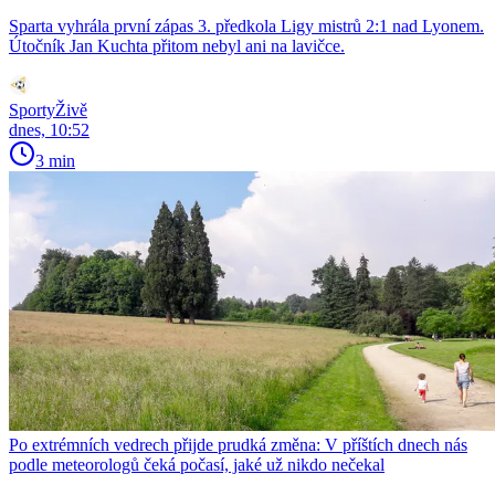
Sparta vyhrála první zápas 3. předkola Ligy mistrů 2:1 nad Lyonem.
Útočník Jan Kuchta přitom nebyl ani na lavičce.
SportyŽivě
dnes, 10:52
3 min
Po extrémních vedrech přijde prudká změna: V příštích dnech nás
podle meteorologů čeká počasí, jaké už nikdo nečekal