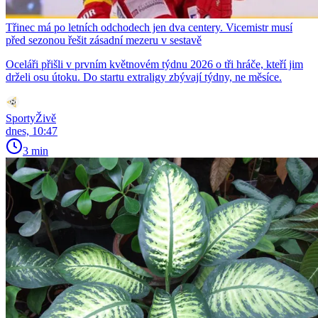
Třinec má po letních odchodech jen dva centery. Vicemistr musí
před sezonou řešit zásadní mezeru v sestavě
Oceláři přišli v prvním květnovém týdnu 2026 o tři hráče, kteří jim
drželi osu útoku. Do startu extraligy zbývají týdny, ne měsíce.
SportyŽivě
dnes, 10:47
3 min