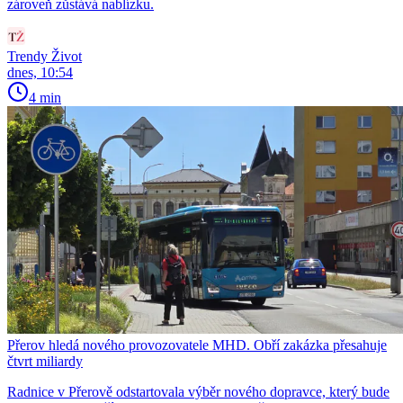
zároveň zůstává nablízku.
Trendy Život
dnes, 10:54
4 min
Přerov hledá nového provozovatele MHD. Obří zakázka přesahuje
čtvrt miliardy
Radnice v Přerově odstartovala výběr nového dopravce, který bude