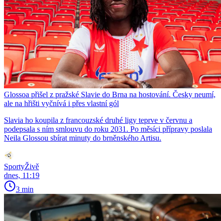
Glossoa přišel z pražské Slavie do Brna na hostování. Česky neumí,
ale na hřišti vyčnívá i přes vlastní gól
Slavia ho koupila z francouzské druhé ligy teprve v červnu a
podepsala s ním smlouvu do roku 2031. Po měsíci přípravy poslala
Neila Glossou sbírat minuty do brněnského Artisu.
SportyŽivě
dnes, 11:19
3 min