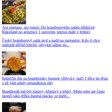
Ani smetana, ani jogurt. Do bramborového salátu přidávají
Rakušané po generace 1 surovinu, kterou máte v lednici
Český bramborový salát stojí a padá na majonéze. Kdo ji chce
nahradit něčím lehčím, obvykle sáhne po...
Babiččin trik na bramboráky funguje vždycky: stačí 1 lžíce do těsta
a už vám nikdy nenasáknou olej
Bramborák má být zlatavý, křupavý a lehký. Místo toho ale často
skončí jako těžká mastná placka, ze které...