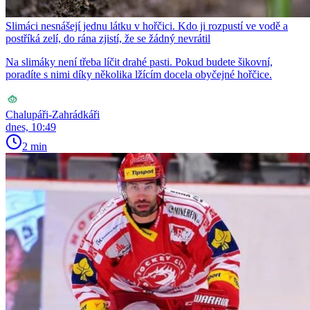
Slimáci nesnášejí jednu látku v hořčici. Kdo ji rozpustí ve vodě a
postříká zelí, do rána zjistí, že se žádný nevrátil
Na slimáky není třeba líčit drahé pasti. Pokud budete šikovní,
poradíte s nimi díky několika lžícím docela obyčejné hořčice.
Chalupáři-Zahrádkáři
dnes, 10:49
2 min