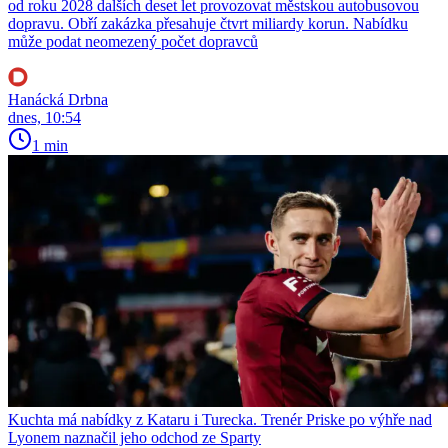
od roku 2028 dalších deset let provozovat městskou autobusovou
dopravu. Obří zakázka přesahuje čtvrt miliardy korun. Nabídku
může podat neomezený počet dopravců
Hanácká Drbna
dnes, 10:54
1 min
Kuchta má nabídky z Kataru i Turecka. Trenér Priske po výhře nad
Lyonem naznačil jeho odchod ze Sparty