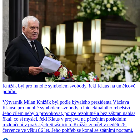
Knížák byl pro mnohé symbolem svobody, řekl Klaus na umělcově
pohřbu
Výtvarník Milan Knížák byl podle bývalého prezidenta Václava
Klause pro mnohé symbolem svobody a intelektuálního rebelství.
Jeho cílem nebylo provokovat, pouze rezolutně a bez zábran nahlas
říkal, co si myslel, řekl Klaus v projevu na pátečním posledním
rozloučení v pražských Strašnicích. Knížák zemřel v neděli 26.
července ve věku 86 let. Jeho pohřeb se konal se státními poctami.