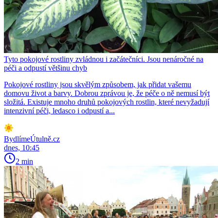
Tyto pokojové rostliny zvládnou i začátečníci. Jsou nenáročné na
péči a odpustí většinu chyb
Pokojové rostliny jsou skvělým způsobem, jak přidat vašemu
domovu život a barvy. Dobrou zprávou je, že péče o ně nemusí být
složitá. Existuje mnoho druhů pokojových rostlin, které nevyžadují
intenzivní péči, ledasco i odpustí a...
BydlímeÚtulně.cz
dnes, 10:45
2 min