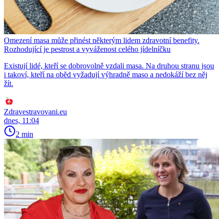
Omezení masa může přinést některým lidem zdravotní benefity.
Rozhodující je pestrost a vyváženost celého jídelníčku
Existují lidé, kteří se dobrovolně vzdali masa. Na druhou stranu jsou
i takoví, kteří na oběd vyžadují výhradně maso a nedokáží bez něj
žít.
Zdravestravovani.eu
dnes, 11:04
2 min