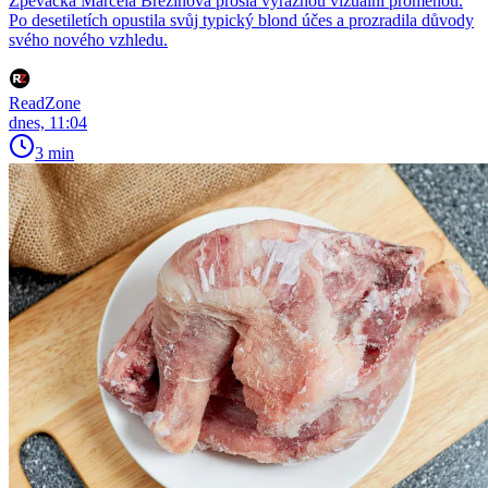
Zpěvačka Marcela Březinová prošla výraznou vizuální proměnou.
Po desetiletích opustila svůj typický blond účes a prozradila důvody
svého nového vzhledu.
ReadZone
dnes, 11:04
3 min