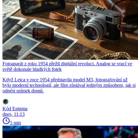
Fotoaparát z roku 1954 přežil digitální revoluci. Analog se vrací ve
světě dokonale hladkých fotek
Když Leica v roce 1954 představila model M3, fotografování už
bylo moderní technologií, ale film zůstával jediným způsobem, jak si
odnést snímek domů.
Kód Enigma
dnes, 11:13
5 min