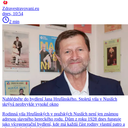
Zdravestravovani.eu
dnes, 10:54
2 min
Nahlédněte do bydlení Jana Hrušínského. Stoletá vila v Nuslích
skrývá neobvykle vysoké okno
Rodinná vila Hrušínských v pražských Nuslích není jen známou
adresou slavného hereckého rodu. Dům z roku 1928 dnes funguje
jako vícegenerační bydlení, kde má každá část rodiny vlastní patro a