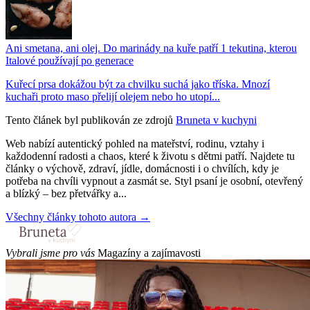
Ani smetana, ani olej. Do marinády na kuře patří 1 tekutina, kterou
Italové používají po generace
Kuřecí prsa dokážou být za chvilku suchá jako tříska. Mnozí
kuchaři proto maso přelijí olejem nebo ho utopí...
Tento článek byl publikován ze zdrojů
Bruneta v kuchyni
Web nabízí autentický pohled na mateřství, rodinu, vztahy i
každodenní radosti a chaos, které k životu s dětmi patří. Najdete tu
články o výchově, zdraví, jídle, domácnosti i o chvílích, kdy je
potřeba na chvíli vypnout a zasmát se. Styl psaní je osobní, otevřený
a blízký – bez přetvářky a...
Všechny články tohoto autora →
Vybrali jsme pro vás
Magazíny a zajímavosti