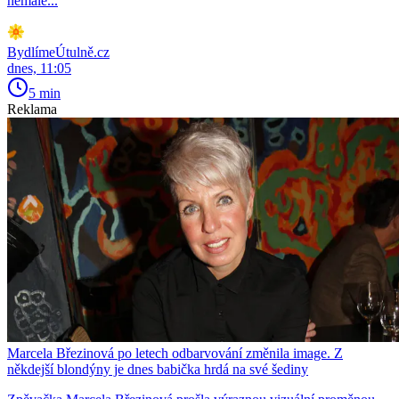
nemalé...
BydlímeÚtulně.cz
dnes, 11:05
5 min
Reklama
Marcela Březinová po letech odbarvování změnila image. Z
někdejší blondýny je dnes babička hrdá na své šediny