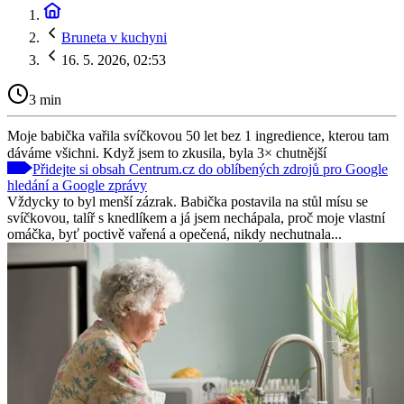
Bruneta v kuchyni
16. 5. 2026, 02:53
3 min
Moje babička vařila svíčkovou 50 let bez 1 ingredience, kterou tam
dáváme všichni. Když jsem to zkusila, byla 3× chutnější
Přidejte si obsah Centrum.cz do oblíbených zdrojů pro Google
hledání a Google zprávy
Vždycky to byl menší zázrak. Babička postavila na stůl mísu se
svíčkovou, talíř s knedlíkem a já jsem nechápala, proč moje vlastní
omáčka, byť poctivě vařená a opečená, nikdy nechutnala...