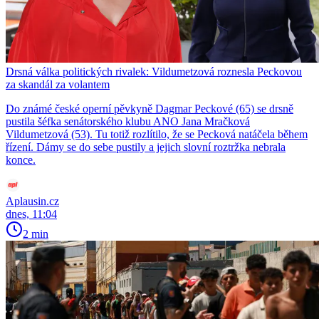
Drsná válka politických rivalek: Vildumetzová roznesla Peckovou
za skandál za volantem
Do známé české operní pěvkyně Dagmar Peckové (65) se drsně
pustila šéfka senátorského klubu ANO Jana Mračková
Vildumetzová (53). Tu totiž rozlítilo, že se Pecková natáčela během
řízení. Dámy se do sebe pustily a jejich slovní roztržka nebrala
konce.
Aplausin.cz
dnes, 11:04
2 min