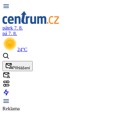
pátek 7. 8.
pá 7. 8.
24°C
Přihlášení
Reklama