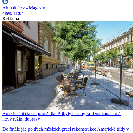
Aktuálně.cz - Magazín
dnes, 11:04
Reklama
Americká třída se proměnila. Přibyly stromy, sdílená zóna a má
nový režim dopravy
Do finále jde po třech měsících prací rekonstrukce Americké třídy v