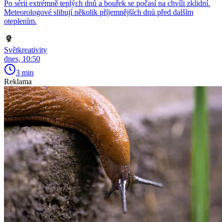
Po sérii extrémně teplých dnů a bouřek se počasí na chvíli zklidní.
Meteorologové slibují několik příjemnějších dnů před dalším
oteplením.
Světkreativity
dnes, 10:50
3 min
Reklama