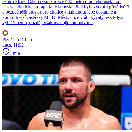
centru Plzně. Cílem rekonstrukce 440 metrů dlouhého úseku od
takzvaného Mrakodrapu ke Klatovské třídě bylo vytvořit přívětivější
a bezpečnější prostor pro chodce a nabídnout lépe dostupné a
komfortnější zastávky MHD. Město chce vrátit bývalý lesk kdysi
vyhlášenému, později však uvadajícímu bulváru.
Plzeňská Drbna
dnes, 11:02
2 min