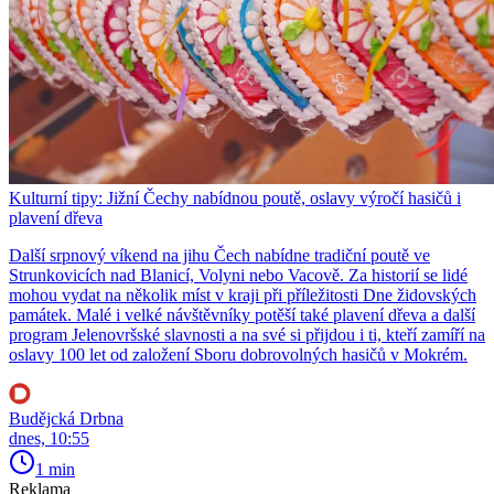
Kulturní tipy: Jižní Čechy nabídnou poutě, oslavy výročí hasičů i
plavení dřeva
Další srpnový víkend na jihu Čech nabídne tradiční poutě ve
Strunkovicích nad Blanicí, Volyni nebo Vacově. Za historií se lidé
mohou vydat na několik míst v kraji při příležitosti Dne židovských
památek. Malé i velké návštěvníky potěší také plavení dřeva a další
program Jelenovršské slavnosti a na své si přijdou i ti, kteří zamíří na
oslavy 100 let od založení Sboru dobrovolných hasičů v Mokrém.
Budějcká Drbna
dnes, 10:55
1 min
Reklama