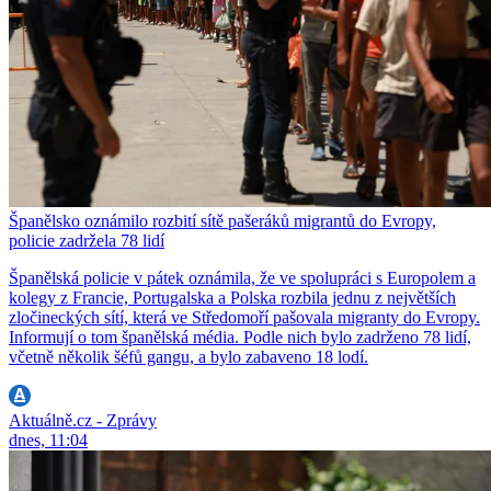
Španělsko oznámilo rozbití sítě pašeráků migrantů do Evropy,
policie zadržela 78 lidí
Španělská policie v pátek oznámila, že ve spolupráci s Europolem a
kolegy z Francie, Portugalska a Polska rozbila jednu z největších
zločineckých sítí, která ve Středomoří pašovala migranty do Evropy.
Informují o tom španělská média. Podle nich bylo zadrženo 78 lidí,
včetně několik šéfů gangu, a bylo zabaveno 18 lodí.
Aktuálně.cz - Zprávy
dnes, 11:04