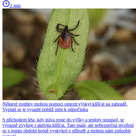
2 min
Některé rostliny mohou pomoci omezit výskyt klíšťat na zahradě.
Vyplatí se je vysadit poblíž míst k odpočinku
S příchodem léta, kdy tráva roste do výšky a teploty stoupají, se
výrazně zvyšuje i aktivita klíšťat. Tato malá, ale nebezpečná stvoření
se v tomto období hojně vyskytují v přírodě a mohou nám způsobit