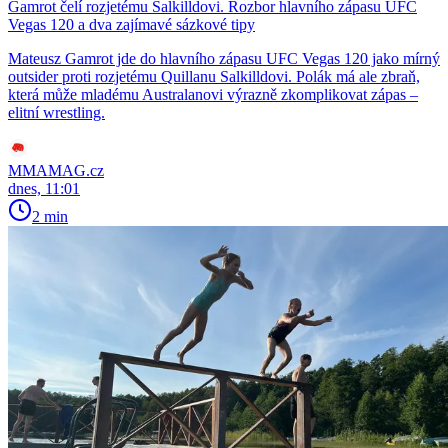
Gamrot čelí rozjetému Salkilldovi. Rozbor hlavního zápasu UFC
Vegas 120 a dva zajímavé sázkové tipy
Mateusz Gamrot jde do hlavního zápasu UFC Vegas 120 jako mírný
outsider proti rozjetému Quillanu Salkilldovi. Polák má ale zbraň,
která může mladému Australanovi výrazně zkomplikovat zápas –
elitní wrestling.
MMAMAG.cz
dnes, 11:01
2 min