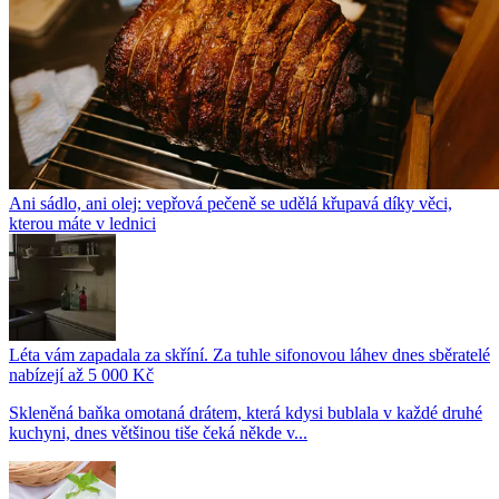
Ani sádlo, ani olej: vepřová pečeně se udělá křupavá díky věci,
kterou máte v lednici
Léta vám zapadala za skříní. Za tuhle sifonovou láhev dnes sběratelé
nabízejí až 5 000 Kč
Skleněná baňka omotaná drátem, která kdysi bublala v každé druhé
kuchyni, dnes většinou tiše čeká někde v...