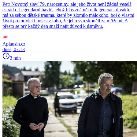
Petr Novotný slaví 79. narozeniny, ale jeho život není žádná veselá
estráda. Legendární bavič, jehož hlas zná několik generací diváků,
má za sebou dětské trauma, které by zlomilo málokoho, boj o vlastní
život po mrtvici i bolest z toho, že jeho syn skončil za mřížemi. A
přesto se prý každý den snaží najít důvod k úsměvu.
Aplausin.cz
dnes, 07:13
3 min