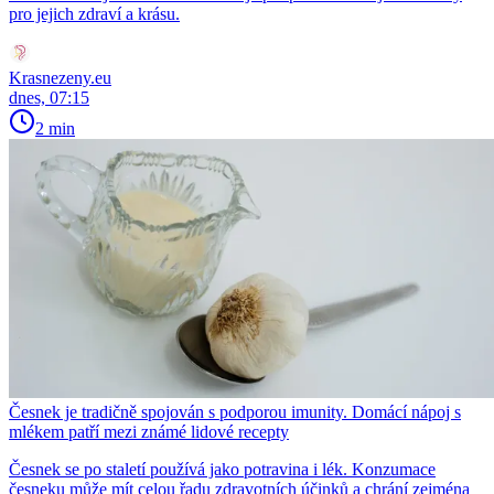
pro jejich zdraví a krásu.
Krasnezeny.eu
dnes, 07:15
2 min
Česnek je tradičně spojován s podporou imunity. Domácí nápoj s
mlékem patří mezi známé lidové recepty
Česnek se po staletí používá jako potravina i lék. Konzumace
česneku může mít celou řadu zdravotních účinků a chrání zejména