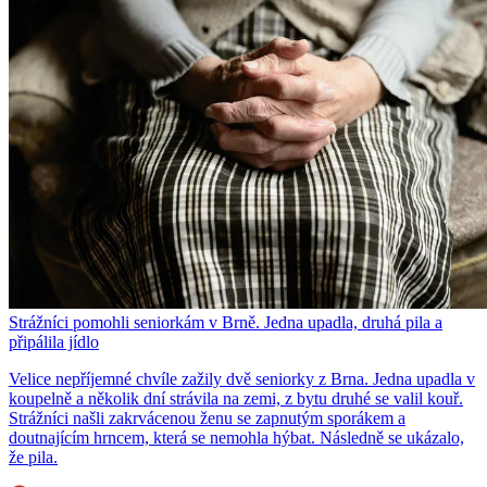
Strážníci pomohli seniorkám v Brně. Jedna upadla, druhá pila a
připálila jídlo
Velice nepříjemné chvíle zažily dvě seniorky z Brna. Jedna upadla v
koupelně a několik dní strávila na zemi, z bytu druhé se valil kouř.
Strážníci našli zakrvácenou ženu se zapnutým sporákem a
doutnajícím hrncem, která se nemohla hýbat. Následně se ukázalo,
že pila.