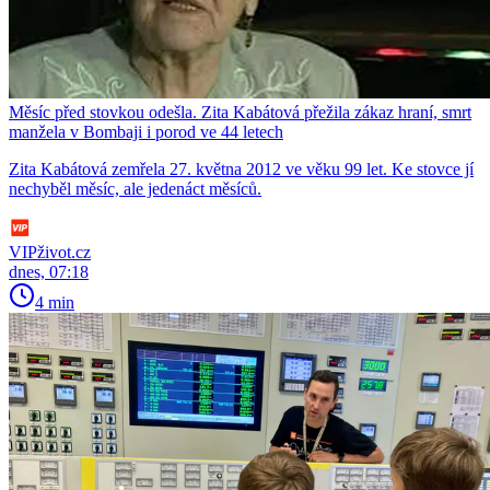
Měsíc před stovkou odešla. Zita Kabátová přežila zákaz hraní, smrt
manžela v Bombaji i porod ve 44 letech
Zita Kabátová zemřela 27. května 2012 ve věku 99 let. Ke stovce jí
nechyběl měsíc, ale jedenáct měsíců.
VIPživot.cz
dnes, 07:18
4 min