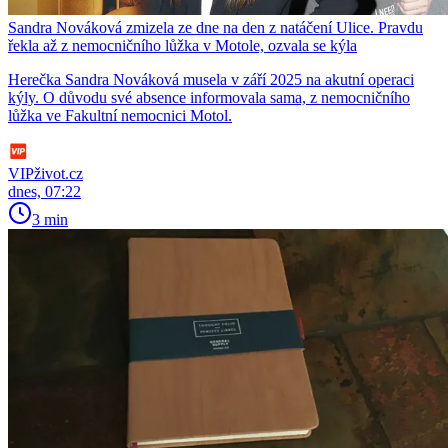
Sandra Nováková zmizela ze dne na den z natáčení Ulice. Pravdu
řekla až z nemocničního lůžka v Motole, ozvala se kýla
Herečka Sandra Nováková musela v září 2025 na akutní operaci
kýly. O důvodu své absence informovala sama, z nemocničního
lůžka ve Fakultní nemocnici Motol.
VIPživot.cz
dnes, 07:22
3 min