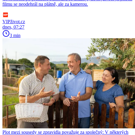
filmu se neodehrál na plátně, ale za kamerou.
VIPživot.cz
dnes, 07:27
3 min
Plot mezi sousedy se zpravidla považuje za společný: V některých