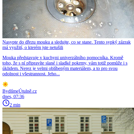
Nasypte do dřezu mouku a sledujte, co se stane. Tento sypký zázrak
má využití, o kterém jste netušili
Mouka představuje v kuchyni univerzálního pomocníka. Kromě
toho, že s ní připravíte slané i sladké pokrmy, vám totiž pomůže i s
úklidem. Nerez je velmi oblíbeným materiálem, a to pro svou
odolnost i všestrannost. Jeho...
BydlímeÚtulně.cz
dnes, 07:36
2 min