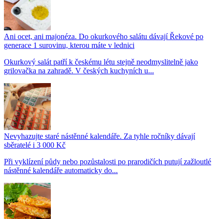
Ani ocet, ani majonéza. Do okurkového salátu dávají Řekové po
generace 1 surovinu, kterou máte v lednici
Okurkový salát patří k českému létu stejně neodmyslitelně jako
grilovačka na zahradě. V českých kuchyních u...
Nevyhazujte staré nástěnné kalendáře. Za tyhle ročníky dávají
sběratelé i 3 000 Kč
Při vyklízení půdy nebo pozůstalosti po prarodičích putují zažloutlé
nástěnné kalendáře automaticky do...