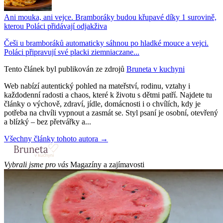
Ani mouka, ani vejce. Bramboráky budou křupavé díky 1 surovině,
kterou Poláci přidávají odjakživa
Češi u bramboráků automaticky sáhnou po hladké mouce a vejci.
Poláci připravují své placki ziemniaczane...
Tento článek byl publikován ze zdrojů
Bruneta v kuchyni
Web nabízí autentický pohled na mateřství, rodinu, vztahy i
každodenní radosti a chaos, které k životu s dětmi patří. Najdete tu
články o výchově, zdraví, jídle, domácnosti i o chvílích, kdy je
potřeba na chvíli vypnout a zasmát se. Styl psaní je osobní, otevřený
a blízký – bez přetvářky a...
Všechny články tohoto autora →
Vybrali jsme pro vás
Magazíny a zajímavosti