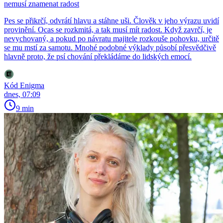
nemusí znamenat radost
Pes se přikrčí, odvrátí hlavu a stáhne uši. Člověk v jeho výrazu uvidí
provinění. Ocas se rozkmitá, a tak musí mít radost. Když zavrčí, je
nevychovaný, a pokud po návratu majitele rozkouše pohovku, určitě
se mu mstí za samotu. Mnohé podobné výklady působí přesvědčivě
hlavně proto, že psí chování překládáme do lidských emocí.
Kód Enigma
dnes, 07:09
9 min