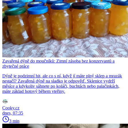
Zavařená dýně do moučníků: Zimní zásoba bez konzervantů a
zbytečné práce
Dýně je podzimní hit, ale co s ní, když jí máte plný sklep a mrazák
nestačí? Zavařená dýně na sladko je odpověď. Sklenice vydrží
měsíce a kdykoliv sáhnete po koláči, buchtách nebo palačinkách,
máte základ hotový během vteřiny.
Cooky.cz
dnes, 07:35
3 min