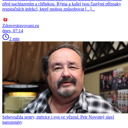
před nachlazením a chřipkou. Rýma a kašel jsou častými příznaky
respiračních infekcí, které mohou způsobovat [...]...
Zdravestravovani.eu
dnes, 07:14
2 min
Sebevražda sestry, mrtvice i syn ve vězení: Petr Novotný slaví
narozeniny