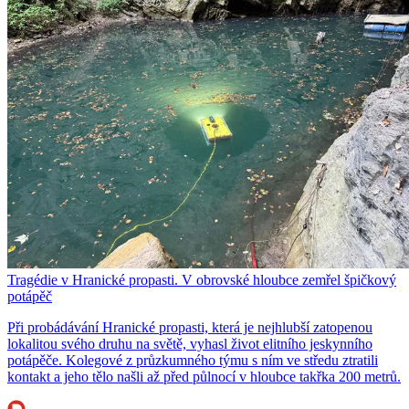
Tragédie v Hranické propasti. V obrovské hloubce zemřel špičkový
potápěč
Při probádávání Hranické propasti, která je nejhlubší zatopenou
lokalitou svého druhu na světě, vyhasl život elitního jeskynního
potápěče. Kolegové z průzkumného týmu s ním ve středu ztratili
kontakt a jeho tělo našli až před půlnocí v hloubce takřka 200 metrů.