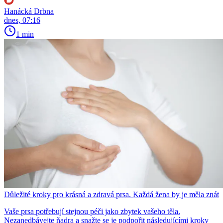
Hanácká Drbna
dnes, 07:16
1 min
Důležité kroky pro krásná a zdravá prsa. Každá žena by je měla znát
Vaše prsa potřebují stejnou péči jako zbytek vašeho těla.
Nezanedbávejte ňadra a snažte se je podpořit následujícími kroky