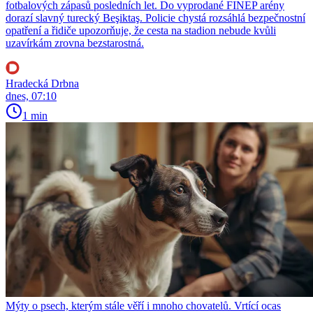
fotbalových zápasů posledních let. Do vyprodané FINEP arény
dorazí slavný turecký Beşiktaş. Policie chystá rozsáhlá bezpečnostní
opatření a řidiče upozorňuje, že cesta na stadion nebude kvůli
uzavírkám zrovna bezstarostná.
Hradecká Drbna
dnes, 07:10
1 min
Mýty o psech, kterým stále věří i mnoho chovatelů. Vrtící ocas