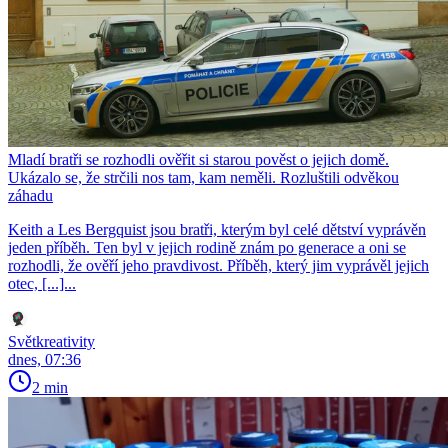
Mladí bratři se rozhodli ověřit si starou pověst o jejich domě.
Ukázalo se, že strčili nos tam, kam neměli. Rozluštili odvěkou
záhadu
Keith a Les Bergquist jsou bratři, kterým byl celé dětství vyprávěn
jeden příběh. Ten byl v jejich rodině znám po generace a oni se
rozhodli, že ověří jeho pravdivost. Příběh, který jim vyprávěl jejich
otec, [...]...
Světkreativity
dnes, 07:36
2 min