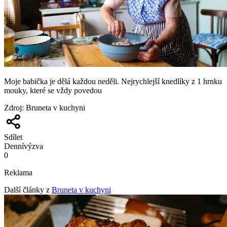
Moje babička je dělá každou neděli. Nejrychlejší knedlíky z 1 hrnku
mouky, které se vždy povedou
Zdroj
:
Bruneta v kuchyni
Sdílet
Denní
výzva
0
Reklama
Další články z
Bruneta v kuchyni