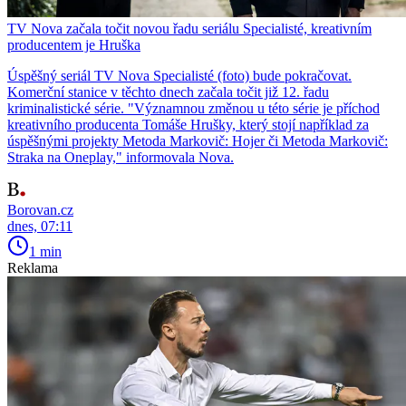
TV Nova začala točit novou řadu seriálu Specialisté, kreativním
producentem je Hruška
Úspěšný seriál TV Nova Specialisté (foto) bude pokračovat.
Komerční stanice v těchto dnech začala točit již 12. řadu
kriminalistické série. "Významnou změnou u této série je příchod
kreativního producenta Tomáše Hrušky, který stojí například za
úspěšnými projekty Metoda Markovič: Hojer či Metoda Markovič:
Straka na Oneplay," informovala Nova.
Borovan.cz
dnes, 07:11
1 min
Reklama