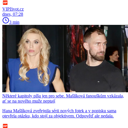
VIPživot.cz
dnes, 07:28
3 min
Některé kapitoly píšu jen pro sebe. Mašlíková fanouškům vzkázala,
ať se na nového muže neptají
Hana Mašlíková zveřejnila sérii nových fotek a v popisku sama
otevřela otázku, kdo stojí za objektivem. Odpověď ale nedala.