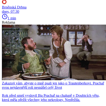
Brněnská Drbna
dnes, 07:30
1 min
Reklama
Zakazuji vám, abyste o mně psali jen jako o Trautenberkovi. Prachař
svou nejslavnější roli nesnášel celý život
Rok před smrtí vyslovil Ilja Prachař na chalupě v Doubicích větu,
která měla přežít všechny jeho nekrology. Nepřežila.