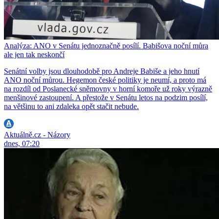
Analýza: ANO v Senátu jednoznačně posílí. Babišova noční můra
ale jen tak neskončí
Senátní volby jsou dlouhodobě pro Andreje Babiše a jeho hnutí
ANO noční můrou. Hegemon české politiky je neumí, a proto má
na rozdíl od Poslanecké sněmovny v horní komoře už roky výrazně
menšinové zastoupení. A přestože v Senátu letos na podzim posílí,
na většinu to ani zdaleka opět stačit nebude.
Aktuálně.cz - Názory
dnes, 07:20