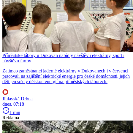
Příměstské tábory u Dukovan nabídly návštěvu elektrárny, sport i
návštěvu farmy
Zatímco zaměstnanci jaderné elektrárny v Dukovanech i v červenci
pracovali na zajištění elektrické energie pro české domácnosti, jejich
děti jen sršely dětskou energií na příměstských táborech.
Jihlavská Drbna
dnes, 07:18
1 min
Reklama