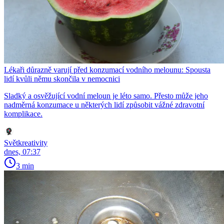
Lékaři důrazně varují před konzumací vodního melounu: Spousta
lidí kvůli němu skončila v nemocnici
Sladký a osvěžující vodní meloun je léto samo. Přesto může jeho
nadměrná konzumace u některých lidí způsobit vážné zdravotní
komplikace.
Světkreativity
dnes, 07:37
3 min