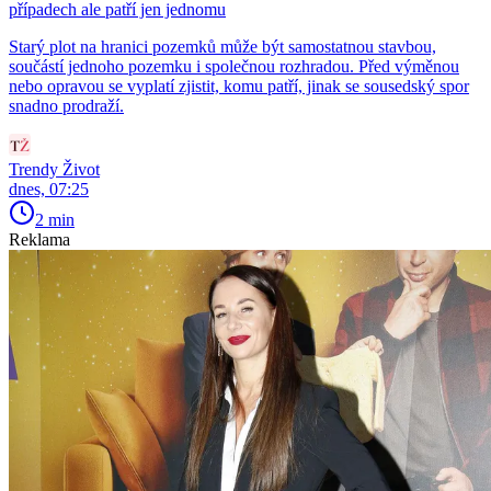
případech ale patří jen jednomu
Starý plot na hranici pozemků může být samostatnou stavbou,
součástí jednoho pozemku i společnou rozhradou. Před výměnou
nebo opravou se vyplatí zjistit, komu patří, jinak se sousedský spor
snadno prodraží.
Trendy Život
dnes, 07:25
2 min
Reklama