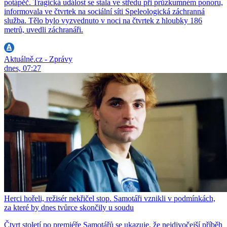
potápěč. Tragická událost se stala ve středu při průzkumném ponoru,
informovala ve čtvrtek na sociální síti Speleologická záchranná
služba. Tělo bylo vyzvednuto v noci na čtvrtek z hloubky 186
metrů, uvedli záchranáři.
Aktuálně.cz - Zprávy
dnes, 07:27
Herci hořeli, režisér nekřičel stop. Samotáři vznikli v podmínkách,
za které by dnes tvůrce skončily u soudu
Čtvrt století po premiéře Samotářů se ukazuje, že nejdivočejší příběh