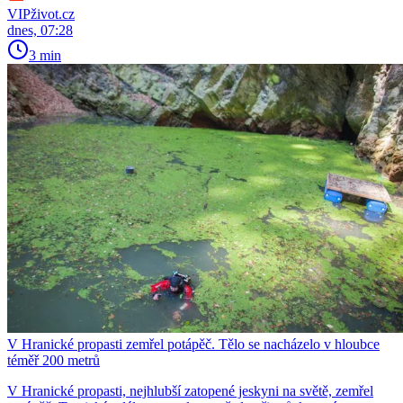
VIPživot.cz
dnes, 07:28
3 min
V Hranické propasti zemřel potápěč. Tělo se nacházelo v hloubce
téměř 200 metrů
V Hranické propasti, nejhlubší zatopené jeskyni na světě, zemřel