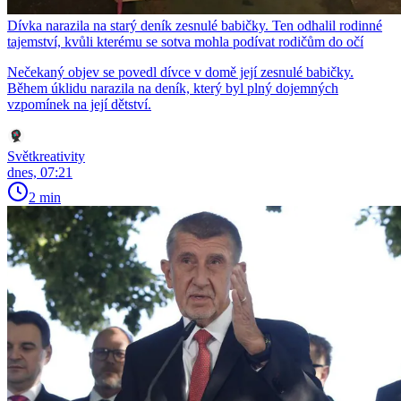
Dívka narazila na starý deník zesnulé babičky. Ten odhalil rodinné
tajemství, kvůli kterému se sotva mohla podívat rodičům do očí
Nečekaný objev se povedl dívce v domě její zesnulé babičky.
Během úklidu narazila na deník, který byl plný dojemných
vzpomínek na její dětství.
Světkreativity
dnes, 07:21
2 min