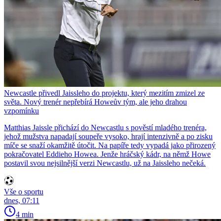
Newcastle přivedl Jaissleho do projektu, který mezitím zmizel ze
světa. Nový trenér nepřebírá Howeův tým, ale jeho drahou
vzpomínku
Matthias Jaissle přichází do Newcastlu s pověstí mladého trenéra,
jehož mužstva napadají soupeře vysoko, hrají intenzivně a po zisku
míče se snaží okamžitě útočit. Na papíře tedy vypadá jako přirozený
pokračovatel Eddieho Howea. Jenže hráčský kádr, na němž Howe
postavil svou nejsilnější verzi Newcastlu, už na Jaissleho nečeká.
Vše o sportu
dnes, 07:11
4 min