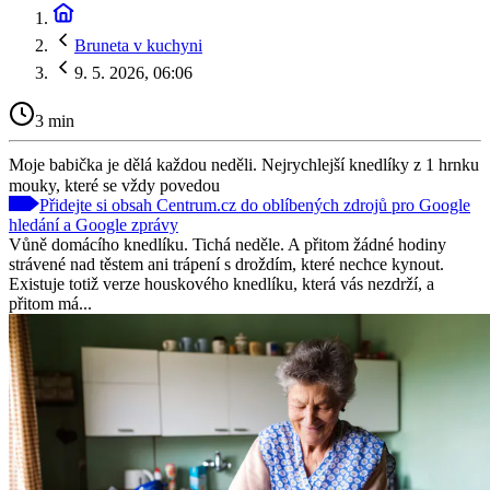
Bruneta v kuchyni
9. 5. 2026, 06:06
3 min
Moje babička je dělá každou neděli. Nejrychlejší knedlíky z 1 hrnku
mouky, které se vždy povedou
Přidejte si obsah Centrum.cz do oblíbených zdrojů pro Google
hledání a Google zprávy
Vůně domácího knedlíku. Tichá neděle. A přitom žádné hodiny
strávené nad těstem ani trápení s droždím, které nechce kynout.
Existuje totiž verze houskového knedlíku, která vás nezdrží, a
přitom má...