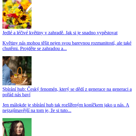
Jedlé a léčivé květiny v zahradě. Jak si je snadno vypěstovat
Květiny nás mohou těšit nejen svou barevnou rozmanitostí, ale také
chutěmi. Projděte se zahradou a...
Sbírání hub: Český fenomén, který se dědí z generace na generaci a
pořád nás baví
Jen málokde je sbírání hub tak rozšířeným koníčkem jako u nás. A
nejzajímavější na tom je, že si tuto...