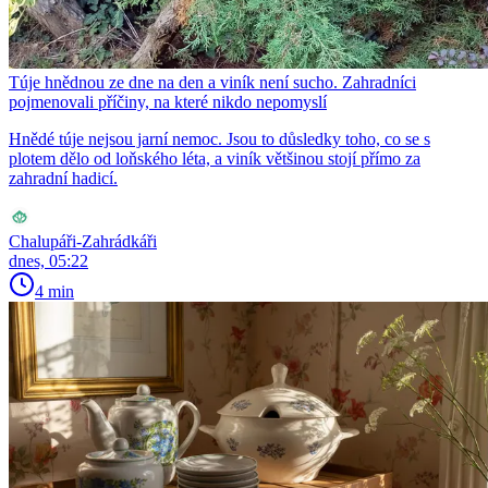
Túje hnědnou ze dne na den a viník není sucho. Zahradníci
pojmenovali příčiny, na které nikdo nepomyslí
Hnědé túje nejsou jarní nemoc. Jsou to důsledky toho, co se s
plotem dělo od loňského léta, a viník většinou stojí přímo za
zahradní hadicí.
Chalupáři-Zahrádkáři
dnes, 05:22
4 min