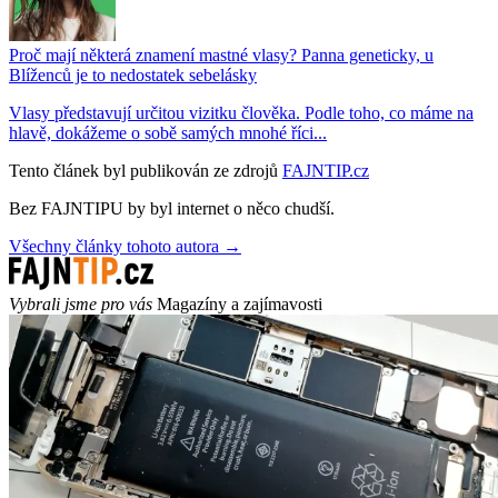
Proč mají některá znamení mastné vlasy? Panna geneticky, u
Blíženců je to nedostatek sebelásky
Vlasy představují určitou vizitku člověka. Podle toho, co máme na
hlavě, dokážeme o sobě samých mnohé říci...
Tento článek byl publikován ze zdrojů
FAJNTIP.cz
Bez FAJNTIPU by byl internet o něco chudší.
Všechny články tohoto autora →
Vybrali jsme pro vás
Magazíny a zajímavosti