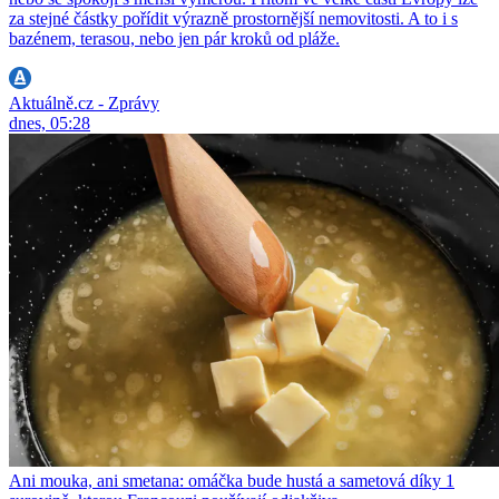
za stejné částky pořídit výrazně prostornější nemovitosti. A to i s
bazénem, terasou, nebo jen pár kroků od pláže.
Aktuálně.cz - Zprávy
dnes, 05:28
Ani mouka, ani smetana: omáčka bude hustá a sametová díky 1