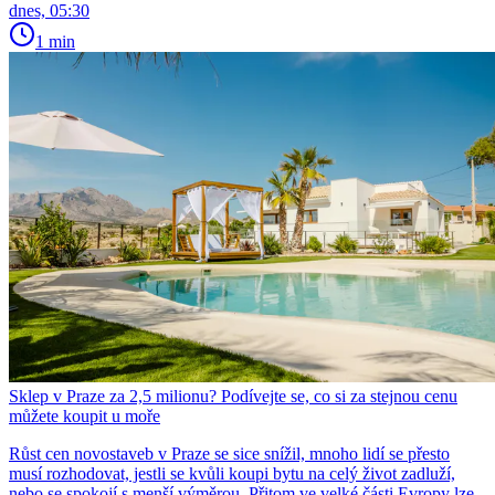
dnes, 05:30
1 min
Sklep v Praze za 2,5 milionu? Podívejte se, co si za stejnou cenu
můžete koupit u moře
Růst cen novostaveb v Praze se sice snížil, mnoho lidí se přesto
musí rozhodovat, jestli se kvůli koupi bytu na celý život zadluží,
nebo se spokojí s menší výměrou. Přitom ve velké části Evropy lze