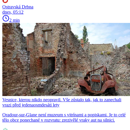
Ostravská Drbna
dnes, 05:12
2 min
Vesnice, kterou nikdo neopravil. Vše zůstalo tak, jak to zanechali
vrazi před jedenaosmdesáti lety
Oradour-sur-Glane není muzeum s vitrínami a popiskami. Je to celé
tělo obce ponechané v rozvratu: zrezivělé vraky aut na silnici.