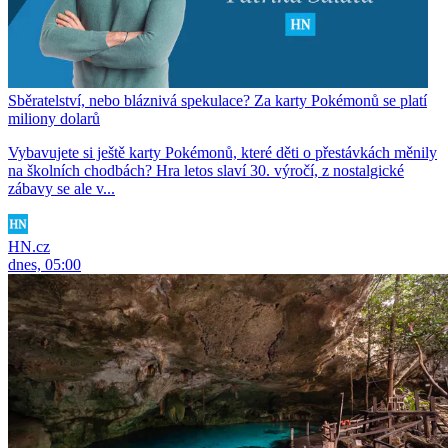
Sběratelství, nebo bláznivá spekulace? Za karty Pokémonů se platí
miliony dolarů
Vybavujete si ještě karty Pokémonů, které děti o přestávkách měnily
na školních chodbách? Hra letos slaví 30. výročí, z nostalgické
zábavy se ale v...
HN.cz
dnes, 05:00