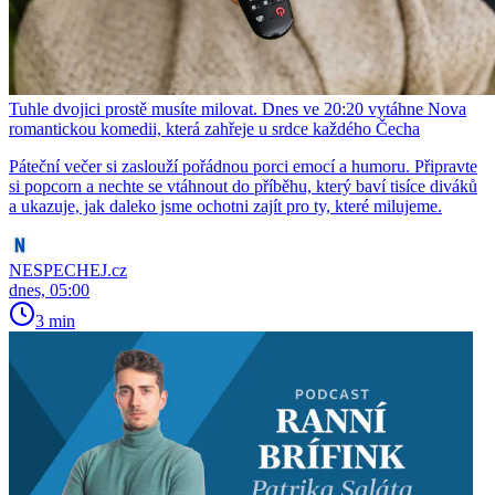
Tuhle dvojici prostě musíte milovat. Dnes ve 20:20 vytáhne Nova
romantickou komedii, která zahřeje u srdce každého Čecha
Páteční večer si zaslouží pořádnou porci emocí a humoru. Připravte
si popcorn a nechte se vtáhnout do příběhu, který baví tisíce diváků
a ukazuje, jak daleko jsme ochotni zajít pro ty, které milujeme.
NESPECHEJ.cz
dnes, 05:00
3 min