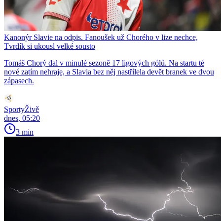
Kanonýr Slavie na odpis. Fanoušek už Chorého v lize nechce,
Tvrdík si ukousl velké sousto
Tomáš Chorý dal v minulé sezoně 17 ligových gólů. Na startu té
nové zatím nehraje, a Slavia bez něj nastřílela devět branek ve dvou
zápasech.
SportyŽivě
dnes, 05:20
3 min