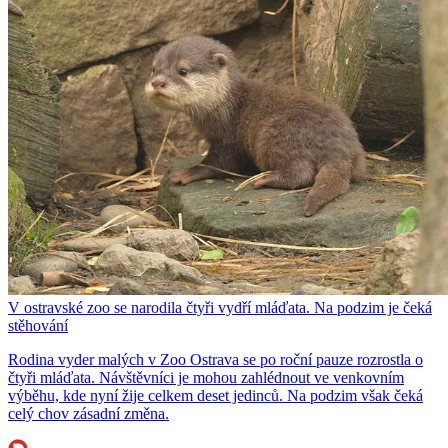
V ostravské zoo se narodila čtyři vydří mláďata. Na podzim je čeká
stěhování
Rodina vyder malých v Zoo Ostrava se po roční pauze rozrostla o
čtyři mláďata. Návštěvníci je mohou zahlédnout ve venkovním
výběhu, kde nyní žije celkem deset jedinců. Na podzim však čeká
celý chov zásadní změna.