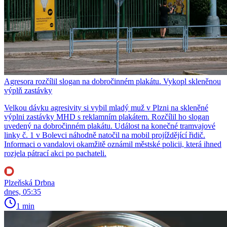
Agresora rozčílil slogan na dobročinném plakátu. Vykopl skleněnou
výplň zastávky
Velkou dávku agresivity si vybil mladý muž v Plzni na skleněné
výplni zastávky MHD s reklamním plakátem. Rozčílil ho slogan
uvedený na dobročinném plakátu. Událost na konečné tramvajové
linky č. 1 v Bolevci náhodně natočil na mobil projíždějící řidič.
Informaci o vandalovi okamžitě oznámil městské policii, která ihned
rozjela pátrací akci po pachateli.
Plzeňská Drbna
dnes, 05:35
1 min