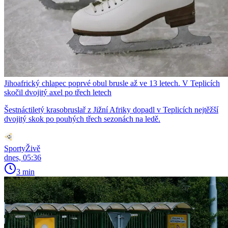
Jihoafrický chlapec poprvé obul brusle až ve 13 letech. V Teplicích
skočil dvojitý axel po třech letech
Šestnáctiletý krasobruslař z Jižní Afriky dopadl v Teplicích nejtěžší
dvojitý skok po pouhých třech sezonách na ledě.
SportyŽivě
dnes, 05:36
3 min