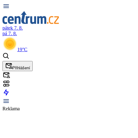
pátek 7. 8.
pá 7. 8.
19°C
Přihlášení
Reklama