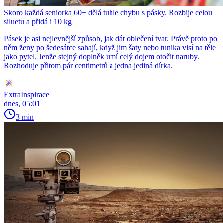
Skoro každá seniorka 60+ dělá tuhle chybu s pásky. Rozbije celou
siluetu a přidá i 10 kg
Pásek je asi nejlevnější způsob, jak dát oblečení tvar. Právě proto po
něm ženy po šedesátce sahají, když jim šaty nebo tunika visí na těle
jako pytel. Jenže stejný doplněk umí celý dojem otočit naruby.
Rozhoduje přitom pár centimetrů a jedna jediná dírka.
ExtraInspirace
dnes, 05:01
3 min