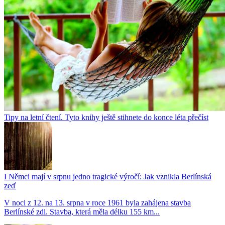
Tipy na letní čtení. Tyto knihy ještě stihnete do konce léta přečíst
I Němci mají v srpnu jedno tragické výročí: Jak vznikla Berlínská
zeď
V noci z 12. na 13. srpna v roce 1961 byla zahájena stavba
Berlínské zdi. Stavba, která měla délku 155 km...