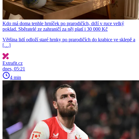
Kdo má doma tenhle hrníček po prarodičích, drží v ruce velký
poklad. Sběratelé ze zahraničí za něj platí i 30 000 Kč
Většina lidí odloží staré hrnky po prarodičích do krabice ve sklepě a
[…]
Extrafit.cz
dnes, 05:21
4 min