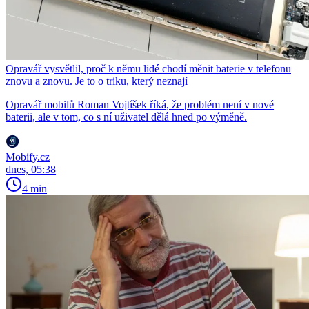
Opravář vysvětlil, proč k němu lidé chodí měnit baterie v telefonu
znovu a znovu. Je to o triku, který neznají
Opravář mobilů Roman Vojtíšek říká, že problém není v nové
baterii, ale v tom, co s ní uživatel dělá hned po výměně.
Mobify.cz
dnes, 05:38
4 min