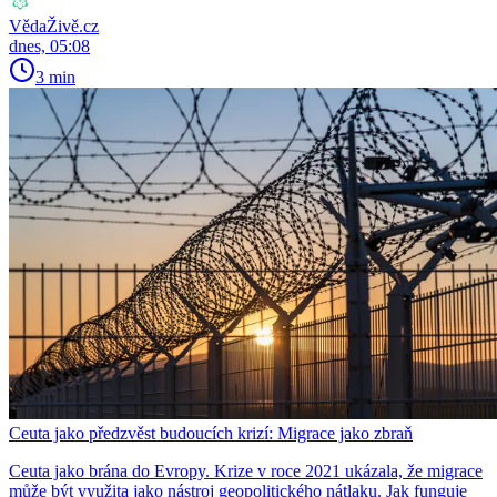
VědaŽivě.cz
dnes, 05:08
3 min
Ceuta jako předzvěst budoucích krizí: Migrace jako zbraň
Ceuta jako brána do Evropy. Krize v roce 2021 ukázala, že migrace
může být využita jako nástroj geopolitického nátlaku. Jak funguje