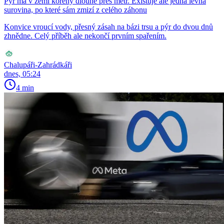
Pýr má v zemi kořeny dlouhé přes metr. Existuje ale jedna levná
surovina, po které sám zmizí z celého záhonu
Konvice vroucí vody, přesný zásah na bázi trsu a pýr do dvou dnů
zhnědne. Celý příběh ale nekončí prvním spařením.
Chalupáři-Zahrádkáři
dnes, 05:24
4 min