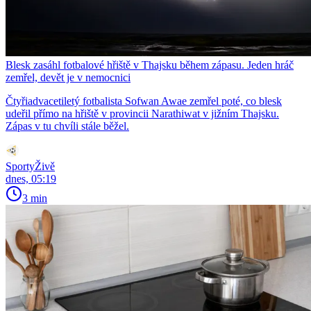
Blesk zasáhl fotbalové hřiště v Thajsku během zápasu. Jeden hráč
zemřel, devět je v nemocnici
Čtyřiadvacetiletý fotbalista Sofwan Awae zemřel poté, co blesk
udeřil přímo na hřiště v provincii Narathiwat v jižním Thajsku.
Zápas v tu chvíli stále běžel.
SportyŽivě
dnes, 05:19
3 min