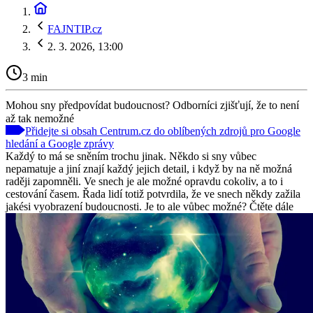
FAJNTIP.cz
2. 3. 2026, 13:00
3 min
Mohou sny předpovídat budoucnost? Odborníci zjišťují, že to není
až tak nemožné
Přidejte si obsah Centrum.cz do oblíbených zdrojů pro Google
hledání a Google zprávy
Každý to má se sněním trochu jinak. Někdo si sny vůbec
nepamatuje a jiní znají každý jejich detail, i když by na ně možná
raději zapomněli. Ve snech je ale možné opravdu cokoliv, a to i
cestování časem. Řada lidí totiž potvrdila, že ve snech někdy zažila
jakési vyobrazení budoucnosti. Je to ale vůbec možné? Čtěte dále