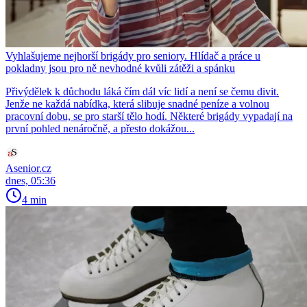
Vyhlašujeme nejhorší brigády pro seniory. Hlídač a práce u
pokladny jsou pro ně nevhodné kvůli zátěži a spánku
Přivýdělek k důchodu láká čím dál víc lidí a není se čemu divit.
Jenže ne každá nabídka, která slibuje snadné peníze a volnou
pracovní dobu, se pro starší tělo hodí. Některé brigády vypadají na
první pohled nenáročně, a přesto dokážou...
Asenior.cz
dnes, 05:36
4 min