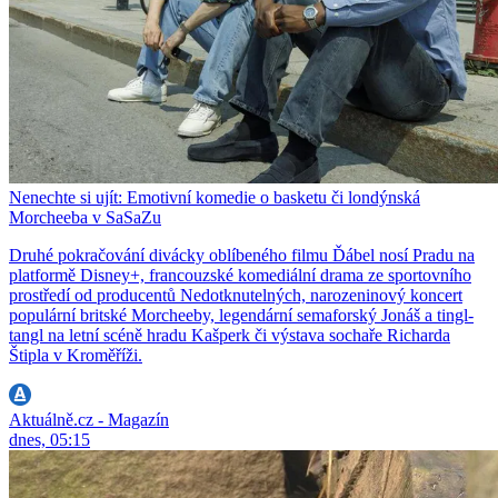
Nenechte si ujít: Emotivní komedie o basketu či londýnská
Morcheeba v SaSaZu
Druhé pokračování divácky oblíbeného filmu Ďábel nosí Pradu na
platformě Disney+, francouzské komediální drama ze sportovního
prostředí od producentů Nedotknutelných, narozeninový koncert
populární britské Morcheeby, legendární semaforský Jonáš a tingl-
tangl na letní scéně hradu Kašperk či výstava sochaře Richarda
Štipla v Kroměříži.
Aktuálně.cz - Magazín
dnes, 05:15