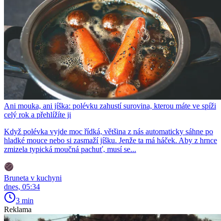
Ani mouka, ani jíška: polévku zahustí surovina, kterou máte ve spíži
celý rok a přehlížíte ji
Když polévka vyjde moc řídká, většina z nás automaticky sáhne po
hladké mouce nebo si zasmaží jíšku. Jenže ta má háček. Aby z hrnce
zmizela typická moučná pachuť, musí se...
Bruneta v kuchyni
dnes, 05:34
3 min
Reklama