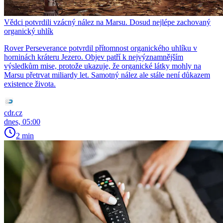
Vědci potvrdili vzácný nález na Marsu. Dosud nejlépe zachovaný
organický uhlík
Rover Perseverance potvrdil přítomnost organického uhlíku v
horninách kráteru Jezero. Objev patří k nejvýznamnějším
výsledkům mise, protože ukazuje, že organické látky mohly na
Marsu přetrvat miliardy let. Samotný nález ale stále není důkazem
existence života.
cdr.cz
dnes, 05:00
2 min