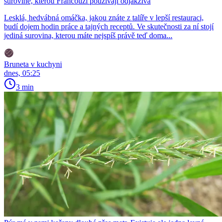
surovině, kterou Francouzi používají odjakživa
Lesklá, hedvábná omáčka, jakou znáte z talíře v lepší restauraci,
budí dojem hodin práce a tajných receptů. Ve skutečnosti za ní stojí
jediná surovina, kterou máte nejspíš právě teď doma...
Bruneta v kuchyni
dnes, 05:25
3 min