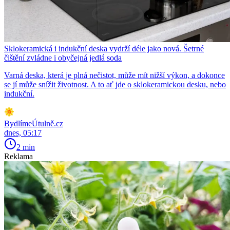
Sklokeramická i indukční deska vydrží déle jako nová. Šetrné
čištění zvládne i obyčejná jedlá soda
Varná deska, která je plná nečistot, může mít nižší výkon, a dokonce
se jí může snížit životnost. A to ať jde o sklokeramickou desku, nebo
indukční.
BydlímeÚtulně.cz
dnes, 05:17
2 min
Reklama