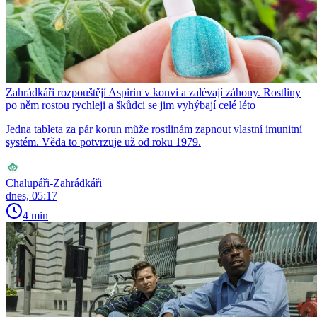
Zahrádkáři rozpouštějí Aspirin v konvi a zalévají záhony. Rostliny
po něm rostou rychleji a škůdci se jim vyhýbají celé léto
Jedna tableta za pár korun může rostlinám zapnout vlastní imunitní
systém. Věda to potvrzuje už od roku 1979.
Chalupáři-Zahrádkáři
dnes, 05:17
4 min