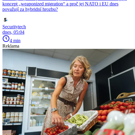
koncept „weaponized migration“ a proč jej NATO i EU dnes
považují za hybridní hrozbu?
Securitytech
dnes, 05:04
4 min
Reklama