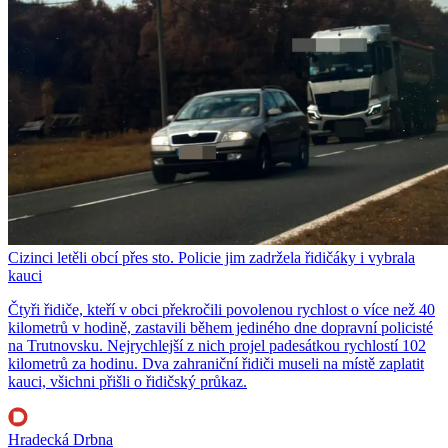
Cizinci letěli obcí přes sto. Policie jim zadržela řidičáky i vybrala
kauci
Čtyři řidiče, kteří v obci překročili povolenou rychlost o více než 40
kilometrů v hodině, zastavili během jediného dne dopravní policisté
na Trutnovsku. Nejrychlejší z nich projel padesátkou rychlostí 102
kilometrů za hodinu. Dva zahraniční řidiči museli na místě zaplatit
kauci, všichni přišli o řidičský průkaz.
Hradecká Drbna