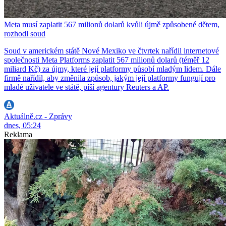
Meta musí zaplatit 567 milionů dolarů kvůli újmě způsobené dětem,
rozhodl soud
Soud v americkém státě Nové Mexiko ve čtvrtek nařídil internetové
společnosti Meta Platforms zaplatit 567 milionů dolarů (téměř 12
miliard Kč) za újmy, které její platformy působí mladým lidem. Dále
firmě nařídil, aby změnila způsob, jakým její platformy fungují pro
mladé uživatele ve státě, píší agentury Reuters a AP.
Aktuálně.cz - Zprávy
dnes, 05:24
Reklama