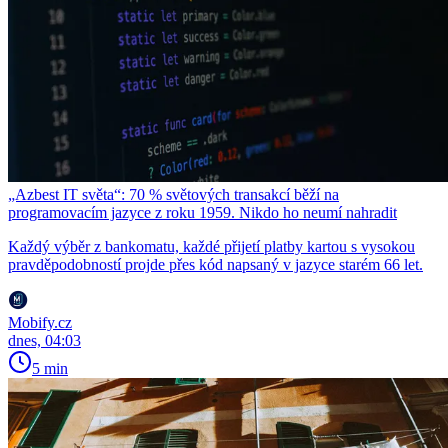
„Azbest IT světa“: 70 % světových transakcí běží na
programovacím jazyce z roku 1959. Nikdo ho neumí nahradit
Každý výběr z bankomatu, každé přijetí platby kartou s vysokou
pravděpodobností projde přes kód napsaný v jazyce starém 66 let.
Mobify.cz
dnes, 04:03
5 min