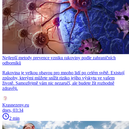
Nejlepší metody prevence vzniku rakoviny podle zahraničních
odborníků
Rakovina je velkou obavou pro mnoho lidí po celém světě. Existují
způsoby, kterými můžete snížit riziko jejího výskytu ve vašem
životě. Samozřejmě vám nic nezaručí, ale budete žít rozhodně
zdravěji.
Krasnezeny.eu
dnes, 03:34
2 min