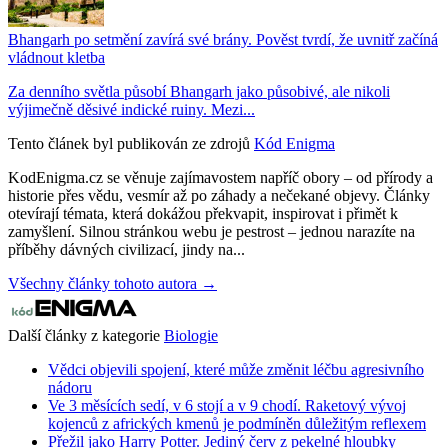
Bhangarh po setmění zavírá své brány. Pověst tvrdí, že uvnitř začíná
vládnout kletba
Za denního světla působí Bhangarh jako působivé, ale nikoli
výjimečně děsivé indické ruiny. Mezi...
Tento článek byl publikován ze zdrojů
Kód Enigma
KodEnigma.cz se věnuje zajímavostem napříč obory – od přírody a
historie přes vědu, vesmír až po záhady a nečekané objevy. Články
otevírají témata, která dokážou překvapit, inspirovat i přimět k
zamyšlení. Silnou stránkou webu je pestrost – jednou narazíte na
příběhy dávných civilizací, jindy na...
Všechny články tohoto autora →
Další články z kategorie
Biologie
Vědci objevili spojení, které může změnit léčbu agresivního
nádoru
Ve 3 měsících sedí, v 6 stojí a v 9 chodí. Raketový vývoj
kojenců z afrických kmenů je podmíněn důležitým reflexem
Přežil jako Harry Potter. Jediný červ z pekelné hloubky