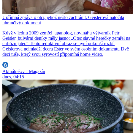
Upřímná zpráva o otci, jehož nešlo zachránit. Geislerová natočila
uhrančivý dokument
Když v lednu 2009 zemřel japanolog, novinář a výtvarník Petr
Geisler, bulvární deníky měly jasno: „Otec slavné herečky zemřel na
cirhózu jater.“ Tento reduktivní obraz se nyní pokouší rozbít
Geislerova nejmladší dcera Ester ve svém osobním dokumentu Dvě
deci tuše, který svou syrovostí připomíná home video.
Aktuálně.cz - Magazín
dnes, 04:15