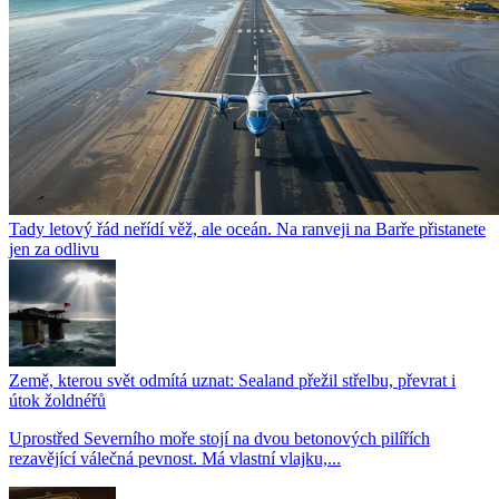
Tady letový řád neřídí věž, ale oceán. Na ranveji na Barře přistanete
jen za odlivu
Země, kterou svět odmítá uznat: Sealand přežil střelbu, převrat i
útok žoldnéřů
Uprostřed Severního moře stojí na dvou betonových pilířích
rezavějící válečná pevnost. Má vlastní vlajku,...