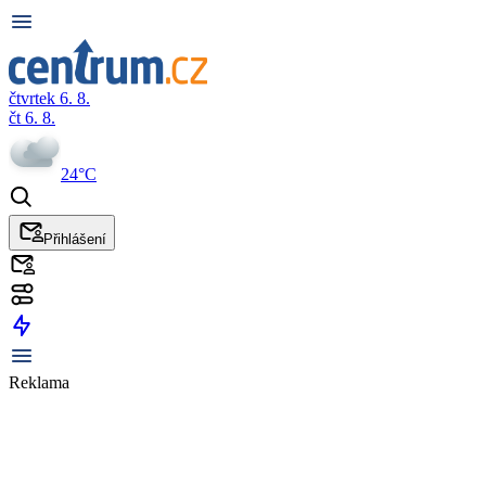
čtvrtek 6. 8.
čt 6. 8.
24°C
Přihlášení
Reklama