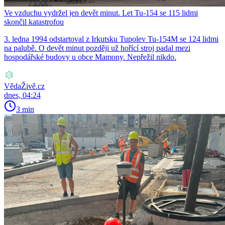
Ve vzduchu vydržel jen devět minut. Let Tu-154 se 115 lidmi
skončil katastrofou
3. ledna 1994 odstartoval z Irkutsku Tupolev Tu-154M se 124 lidmi
na palubě. O devět minut později už hořící stroj padal mezi
hospodářské budovy u obce Mamony. Nepřežil nikdo.
VědaŽivě.cz
dnes, 04:24
3 min