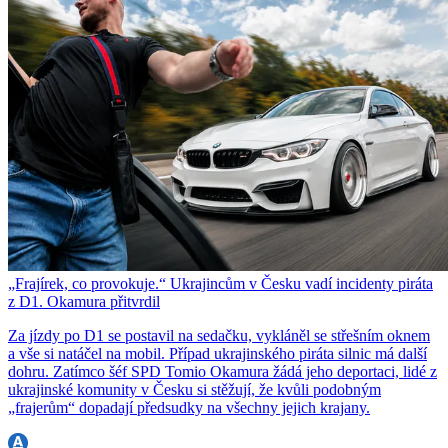
„Frajírek, co provokuje.“ Ukrajincům v Česku vadí incidenty piráta
z D1. Okamura přitvrdil
Za jízdy po D1 se postavil na sedačku, vykláněl se střešním oknem
a vše si natáčel na mobil. Případ ukrajinského piráta silnic má další
dohru. Zatímco šéf SPD Tomio Okamura žádá jeho deportaci, lidé z
ukrajinské komunity v Česku si stěžují, že kvůli podobným
„frajerům“ dopadají předsudky na všechny jejich krajany.