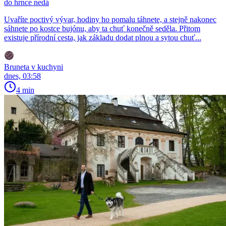
do hrnce nedá
Uvaříte poctivý vývar, hodiny ho pomalu táhnete, a stejně nakonec
sáhnete po kostce bujónu, aby ta chuť konečně seděla. Přitom
existuje přírodní cesta, jak základu dodat plnou a sytou chuť...
Bruneta v kuchyni
dnes, 03:58
4 min