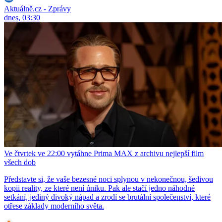
Aktuálně.cz - Zprávy
dnes, 03:30
Ve čtvrtek ve 22:00 vytáhne Prima MAX z archivu nejlepší film
všech dob
Představte si, že vaše bezesné noci splynou v nekonečnou, šedivou
kopii reality, ze které není úniku. Pak ale stačí jedno náhodné
setkání, jediný divoký nápad a zrodí se brutální společenství, které
otřese základy moderního světa.