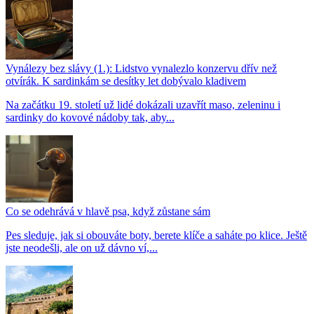
Vynálezy bez slávy (1.): Lidstvo vynalezlo konzervu dřív než
otvírák. K sardinkám se desítky let dobývalo kladivem
Na začátku 19. století už lidé dokázali uzavřít maso, zeleninu i
sardinky do kovové nádoby tak, aby...
Co se odehrává v hlavě psa, když zůstane sám
Pes sleduje, jak si obouváte boty, berete klíče a saháte po klice. Ještě
jste neodešli, ale on už dávno ví,...