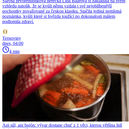
Slavná prvorepubliková herečka Lída Baarová si zakládala na svém
vzhledu natolik, že se kvůli němu vzdala i své nejoblíbenější
pochoutky považované za českou klasiku. Stačila jediná nemístná
poznámka, kvůli které si hvězda toužící po dokonalosti málem
podlomila zdraví.
Ternoviny
dnes, 04:00
4 min
Ani sůl, ani bujón: vývar dostane chuť z 1 věci, kterou většina lidí