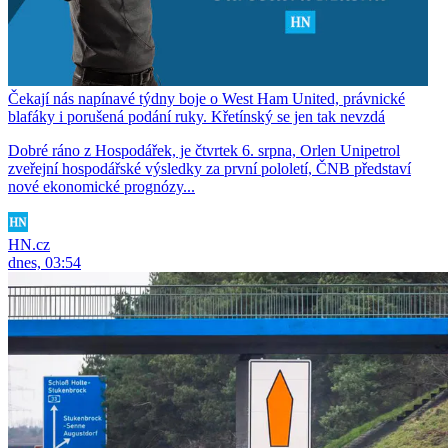
Čekají nás napínavé týdny boje o West Ham United, právnické
blafáky i porušená podání ruky. Křetínský se jen tak nevzdá
Dobré ráno z Hospodářek, je čtvrtek 6. srpna, Orlen Unipetrol
zveřejní hospodářské výsledky za první pololetí, ČNB představí
nové ekonomické prognózy...
HN.cz
dnes, 03:54