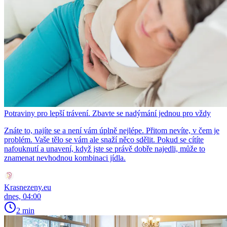
Potraviny pro lepší trávení. Zbavte se nadýmání jednou pro vždy
Znáte to, najíte se a není vám úplně nejlépe. Přitom nevíte, v čem je
problém. Vaše tělo se vám ale snaží něco sdělit. Pokud se cítíte
nafouknutí a unavení, když jste se právě dobře najedli, může to
znamenat nevhodnou kombinaci jídla.
Krasnezeny.eu
dnes, 04:00
2 min