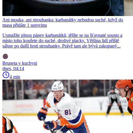
Ani mouka, ani strouhanka: karbanátky nebudou suché, když do
masa přidáte 1 surovinu
Usmažíte plnou pánev karbanátků, těšíte se na šťavnaté sousto a
místo toho koušete do suché, drolivé placky. Většina lidí příště
sáhne po další hrsti strouhanky. Právě tam ale bývá zakopaný...
Bruneta v kuchyni
dnes, 04:14
4 min