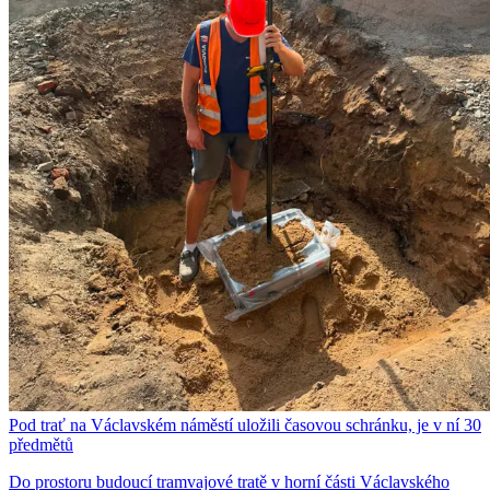
Pod trať na Václavském náměstí uložili časovou schránku, je v ní 30
předmětů
Do prostoru budoucí tramvajové tratě v horní části Václavského