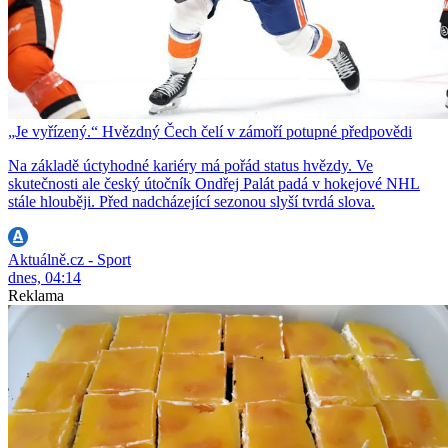
„Je vyřízený.“ Hvězdný Čech čelí v zámoří potupné předpovědi
Na základě úctyhodné kariéry má pořád status hvězdy. Ve
skutečnosti ale český útočník Ondřej Palát padá v hokejové NHL
stále hlouběji. Před nadcházející sezonou slyší tvrdá slova.
Aktuálně.cz - Sport
dnes, 04:14
Reklama