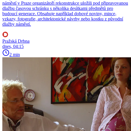
náměstí v Praze organizátoři rekonstrukce uložili pod připravovanou
dlažbu časovou schránku s několika desítkami předmětů pro
budoucí generace. Obsahuje například dobové noviny, mince,
vzkazy, fotografie, architektonické návrhy nebo kostku z původní
dlažby náměstí.
Pražská Drbna
dnes, 04:15
2 min