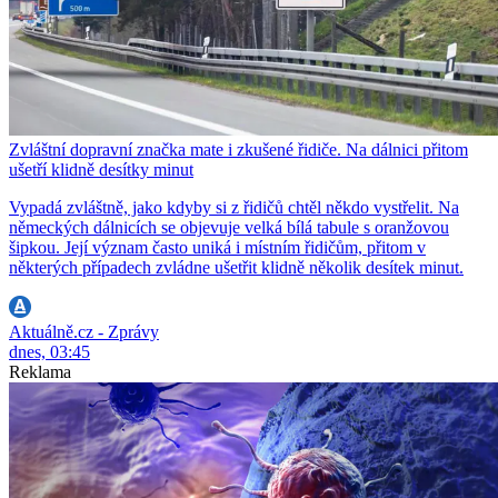
Zvláštní dopravní značka mate i zkušené řidiče. Na dálnici přitom
ušetří klidně desítky minut
Vypadá zvláštně, jako kdyby si z řidičů chtěl někdo vystřelit. Na
německých dálnicích se objevuje velká bílá tabule s oranžovou
šipkou. Její význam často uniká i místním řidičům, přitom v
některých případech zvládne ušetřit klidně několik desítek minut.
Aktuálně.cz - Zprávy
dnes, 03:45
Reklama