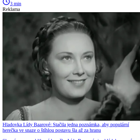
3 min
Reklama
Hladovka Lídy Baarové: Stačila jedna poznámka, aby populární
herečka ve snaze o štíhlou postavu šla až za hranu