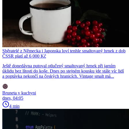
Sběratelé z Německa i Japonska loví tenhle smaltovaný hrnek z dob
ČSSR platí až 6 000 Kč
Ještě donedávna putoval otlučený smaltovaný hrnek při jarním
úklidu bez lítosti do koše. Dnes po stejném kousku jde stále víc lidí
a poptávka nekončí na českých hranicích. Vintage smalt má...
Bruneta v kuchyni
dnes, 04:05
4 min