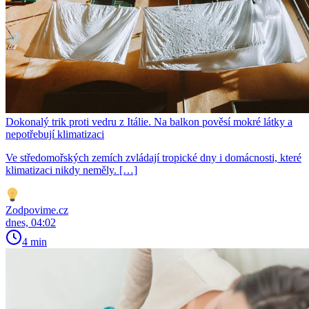
Dokonalý trik proti vedru z Itálie. Na balkon pověsí mokré látky a
nepotřebují klimatizaci
Ve středomořských zemích zvládají tropické dny i domácnosti, které
klimatizaci nikdy neměly. […]
Zodpovime.cz
dnes, 04:02
4 min