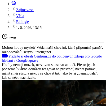
Zajímavosti
Věda
Biologie
1. 6. 2026, 13:15
9 min
Mohou houby myslet? Vědci našli chování, které připomíná paměť,
rozhodování i skrytou inteligenci
Přidejte si obsah Centrum.cz do oblíbených zdrojů pro Google
hledání a Google zprávy
Houby nemají mozek, nervovou soustavu ani oči. Přesto jejich
podzemní vlákna dokážou reagovat na prostředí, hledat potravu,
měnit směr růstu a někdy se chovat tak, jako by si „pamatovala“,
kde se něco nacházelo.