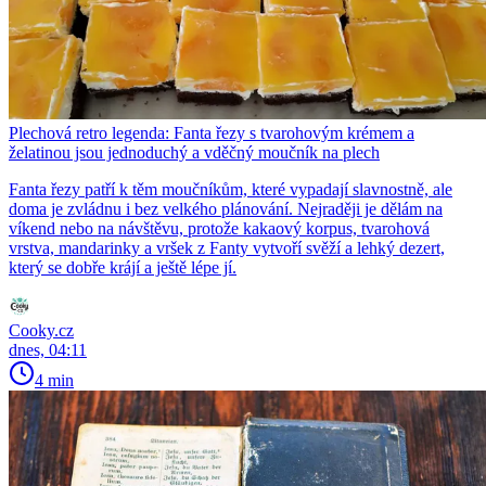
Plechová retro legenda: Fanta řezy s tvarohovým krémem a
želatinou jsou jednoduchý a vděčný moučník na plech
Fanta řezy patří k těm moučníkům, které vypadají slavnostně, ale
doma je zvládnu i bez velkého plánování. Nejraději je dělám na
víkend nebo na návštěvu, protože kakaový korpus, tvarohová
vrstva, mandarinky a vršek z Fanty vytvoří svěží a lehký dezert,
který se dobře krájí a ještě lépe jí.
Cooky.cz
dnes, 04:11
4 min