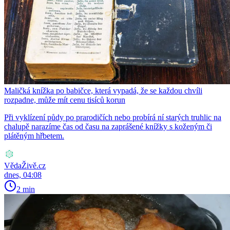
Maličká knížka po babičce, která vypadá, že se každou chvíli
rozpadne, může mít cenu tisíců korun
Při vyklízení půdy po prarodičích nebo probírá ní starých truhlic na
chalupě narazíme čas od času na zaprášené knížky s koženým či
plátěným hřbetem.
VědaŽivě.cz
dnes, 04:08
2 min