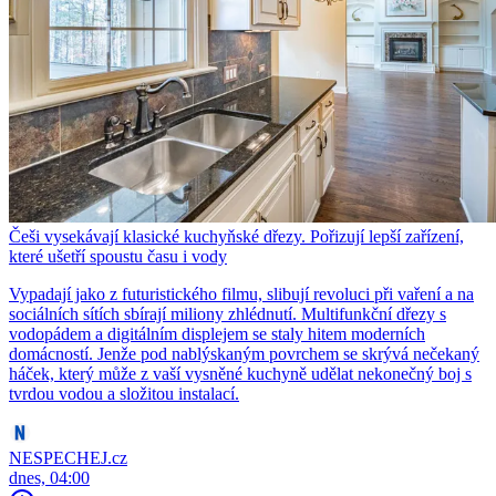
Češi vysekávají klasické kuchyňské dřezy. Pořizují lepší zařízení,
které ušetří spoustu času i vody
Vypadají jako z futuristického filmu, slibují revoluci při vaření a na
sociálních sítích sbírají miliony zhlédnutí. Multifunkční dřezy s
vodopádem a digitálním displejem se staly hitem moderních
domácností. Jenže pod nablýskaným povrchem se skrývá nečekaný
háček, který může z vaší vysněné kuchyně udělat nekonečný boj s
tvrdou vodou a složitou instalací.
NESPECHEJ.cz
dnes, 04:00