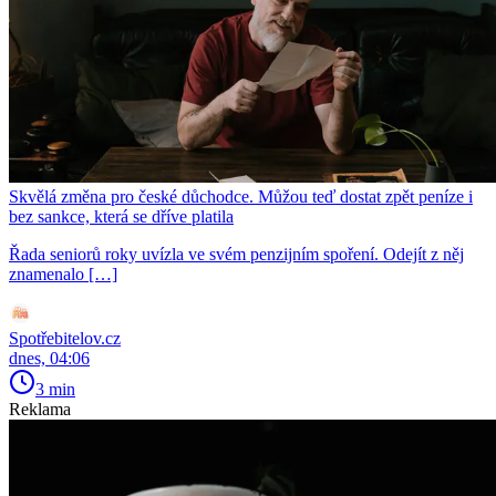
Skvělá změna pro české důchodce. Můžou teď dostat zpět peníze i
bez sankce, která se dříve platila
Řada seniorů roky uvízla ve svém penzijním spoření. Odejít z něj
znamenalo […]
Spotřebitelov.cz
dnes, 04:06
3 min
Reklama