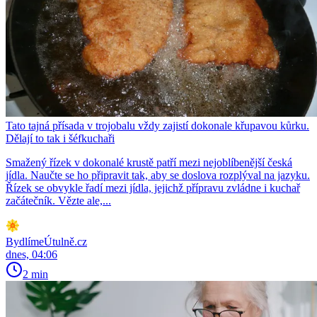
Tato tajná přísada v trojobalu vždy zajistí dokonale křupavou kůrku.
Dělají to tak i šéfkuchaři
Smažený řízek v dokonalé krustě patří mezi nejoblíbenější česká
jídla. Naučte se ho připravit tak, aby se doslova rozplýval na jazyku.
Řízek se obvykle řadí mezi jídla, jejichž přípravu zvládne i kuchař
začátečník. Vězte ale,...
BydlímeÚtulně.cz
dnes, 04:06
2 min