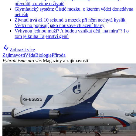
převrátil, co víme o životě
Glymfatický systém: Čistič mozku, o kterém vědci donedávna
netušili
Zívnutí trvá až 10 sekund a mozek při něm nechytá kyslík.
Vědci ho popisují jako nouzové chlazení hlavy
Vyhynou jednou muži? A budou vznikat děti „na míru“? I o
tom je kniha Tajemství genů
Zobrazit více
Zajímavosti
Věda
Biologie
Příroda
Vybrali jsme pro vás
Magazíny a zajímavosti