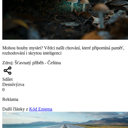
Mohou houby myslet? Vědci našli chování, které připomíná paměť,
rozhodování i skrytou inteligenci
Zdroj
:
Šťavnatý příběh - Čeština
Sdílet
Denní
výzva
0
Reklama
Další články z
Kód Enigma