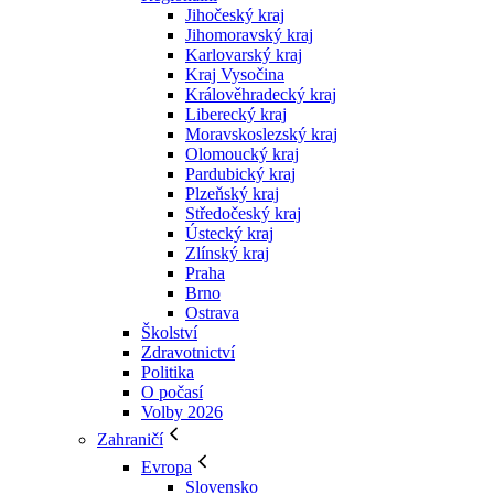
Jihočeský kraj
Jihomoravský kraj
Karlovarský kraj
Kraj Vysočina
Králověhradecký kraj
Liberecký kraj
Moravskoslezský kraj
Olomoucký kraj
Pardubický kraj
Plzeňský kraj
Středočeský kraj
Ústecký kraj
Zlínský kraj
Praha
Brno
Ostrava
Školství
Zdravotnictví
Politika
O počasí
Volby 2026
Zahraničí
Evropa
Slovensko