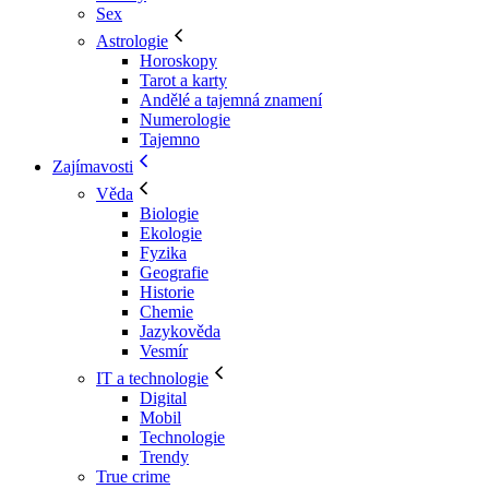
Sex
Astrologie
Horoskopy
Tarot a karty
Andělé a tajemná znamení
Numerologie
Tajemno
Zajímavosti
Věda
Biologie
Ekologie
Fyzika
Geografie
Historie
Chemie
Jazykověda
Vesmír
IT a technologie
Digital
Mobil
Technologie
Trendy
True crime