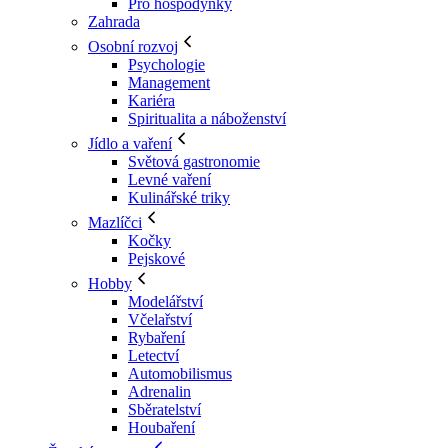
Pro hospodyňky
Zahrada
Osobní rozvoj
Psychologie
Management
Kariéra
Spiritualita a náboženství
Jídlo a vaření
Světová gastronomie
Levné vaření
Kulinářské triky
Mazlíčci
Kočky
Pejskové
Hobby
Modelářství
Včelařství
Rybaření
Letectví
Automobilismus
Adrenalin
Sběratelství
Houbaření