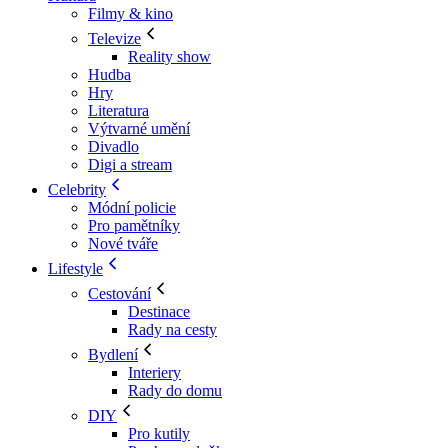
Filmy & kino
Televize
Reality show
Hudba
Hry
Literatura
Výtvarné umění
Divadlo
Digi a stream
Celebrity
Módní policie
Pro pamětníky
Nové tváře
Lifestyle
Cestování
Destinace
Rady na cesty
Bydlení
Interiery
Rady do domu
DIY
Pro kutily