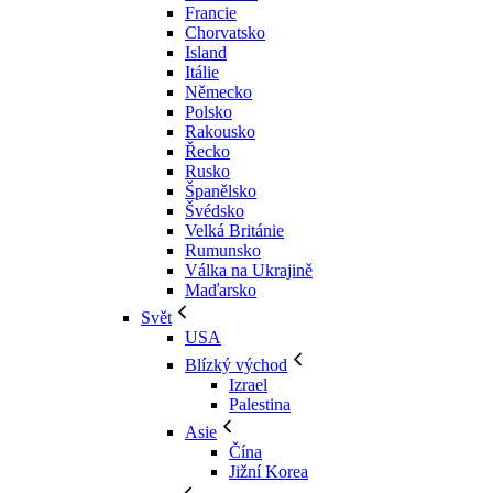
Francie
Chorvatsko
Island
Itálie
Německo
Polsko
Rakousko
Řecko
Rusko
Španělsko
Švédsko
Velká Británie
Rumunsko
Válka na Ukrajině
Maďarsko
Svět
USA
Blízký východ
Izrael
Palestina
Asie
Čína
Jižní Korea