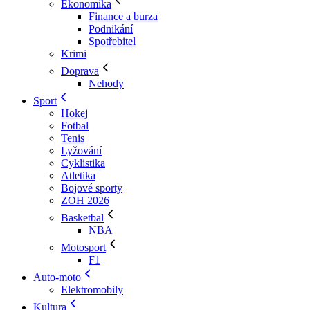
Ekonomika
Finance a burza
Podnikání
Spotřebitel
Krimi
Doprava
Nehody
Sport
Hokej
Fotbal
Tenis
Lyžování
Cyklistika
Atletika
Bojové sporty
ZOH 2026
Basketbal
NBA
Motosport
F1
Auto-moto
Elektromobily
Kultura