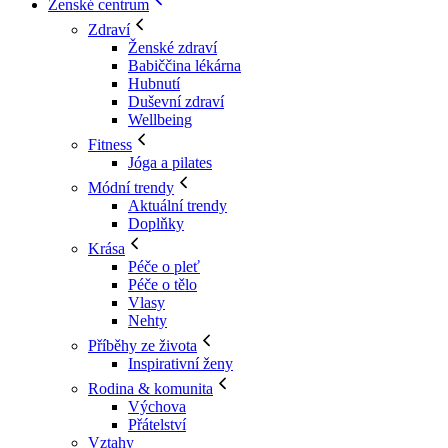
Ženské centrum
Zdraví
Ženské zdraví
Babiččina lékárna
Hubnutí
Duševní zdraví
Wellbeing
Fitness
Jóga a pilates
Módní trendy
Aktuální trendy
Doplňky
Krása
Péče o pleť
Péče o tělo
Vlasy
Nehty
Příběhy ze života
Inspirativní ženy
Rodina & komunita
Výchova
Přátelství
Vztahy