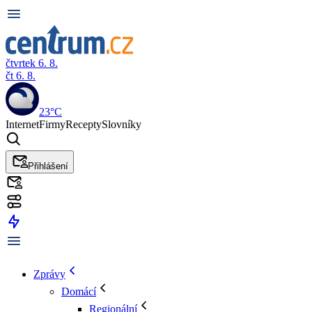
čtvrtek 6. 8.
čt 6. 8.
23°C
Internet
Firmy
Recepty
Slovníky
Přihlášení
Zprávy
Domácí
Regionální