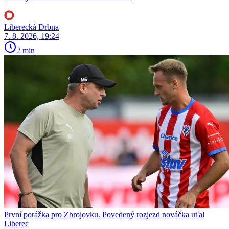
Liberecká Drbna
7. 8. 2026, 19:24
2 min
První porážka pro Zbrojovku. Povedený rozjezd nováčka uťal
Liberec