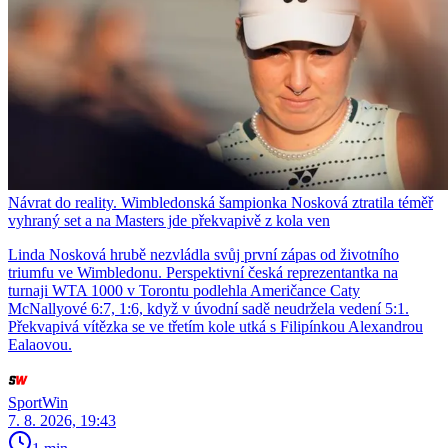
Návrat do reality. Wimbledonská šampionka Nosková ztratila téměř
vyhraný set a na Masters jde překvapivě z kola ven
Linda Nosková hrubě nezvládla svůj první zápas od životního
triumfu ve Wimbledonu. Perspektivní česká reprezentantka na
turnaji WTA 1000 v Torontu podlehla Američance Caty
McNallyové 6:7, 1:6, když v úvodní sadě neudržela vedení 5:1.
Překvapivá vítězka se ve třetím kole utká s Filipínkou Alexandrou
Ealaovou.
SportWin
7. 8. 2026, 19:43