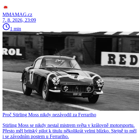
MMAMAG.cz
7. 8. 2026, 23:09
1 min
Proč Stirling Moss nikdy nezávodil za Ferrariho
Stirling Moss se nikdy nestal mistrem světa v královně motorsportu.
Přesto měl britský pilot k titulu několikrát velmi blízko. Stejně to měl
i se závodním postem u Ferrariho.