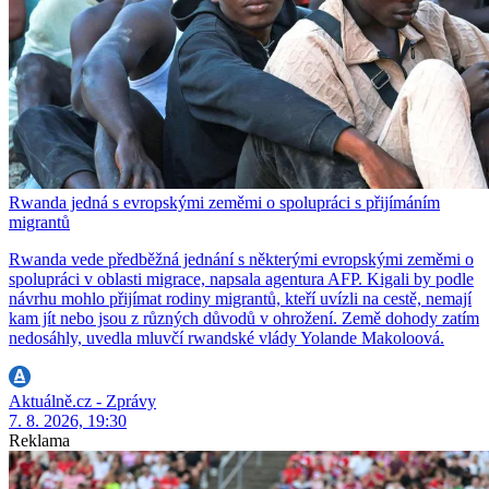
Rwanda jedná s evropskými zeměmi o spolupráci s přijímáním
migrantů
Rwanda vede předběžná jednání s některými evropskými zeměmi o
spolupráci v oblasti migrace, napsala agentura AFP. Kigali by podle
návrhu mohlo přijímat rodiny migrantů, kteří uvízli na cestě, nemají
kam jít nebo jsou z různých důvodů v ohrožení. Země dohody zatím
nedosáhly, uvedla mluvčí rwandské vlády Yolande Makoloová.
Aktuálně.cz - Zprávy
7. 8. 2026, 19:30
Reklama