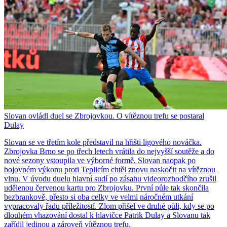
Slovan ovládl duel se Zbrojovkou. O vítěznou trefu se postaral
Dulay
Slovan se ve třetím kole představil na hřišti ligového nováčka.
Zbrojovka Brno se po třech letech vrátila do nejvyšší soutěže a do
nové sezony vstoupila ve výborné formě. Slovan naopak po
bojovném výkonu proti Teplicím chtěl znovu naskočit na vítěznou
vlnu. V úvodu duelu hlavní sudí po zásahu videorozhodčího zrušil
udělenou červenou kartu pro Zbrojovku. První půle tak skončila
bezbrankově, přesto si oba celky ve velmi náročném utkání
vypracovaly řadu příležitostí. Zlom přišel ve druhé půli, kdy se po
dlouhém vhazování dostal k hlavičce Patrik Dulay a Slovanu tak
zařídil jedinou a zároveň vítěznou trefu.