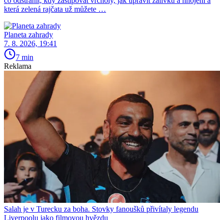
co odstranit, kdy zaštipovat vrcholy, jak upravit zálivku a hnojení a
která zelená rajčata už můžete …
Planeta zahrady
7. 8. 2026, 19:41
7 min
Reklama
Salah je v Turecku za boha. Stovky fanoušků přivítaly legendu
Liverpoolu jako filmovou hvězdu