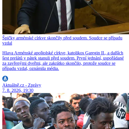
Špičky arménské církve skončily před soudem. Soudce se případu
vzdal
Hlava Arménské apoštolské církve, katolikos Garegin II., a dalších
šest prelátů v pátek stanuli před soudem. První jednání, uspořádané
za zavřenými dveřmi, ale zakrátko skončilo, protože soudce se
případu vzdal, oznámila média.
Aktuálně.cz - Zprávy
7. 8. 2026, 19:30