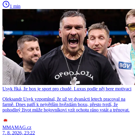
1 min
Usyk říká, že box je sport pro chudé. Luxus podle něj bere motivaci
Oleksandr Usyk vzpomínal, že už ve dvanácti letech pracoval na
farmě. Dnes patří k největším hvězdám boxu, přesto tvrdí, že
pohodlný život může bojovníkovi vzít ochotu ráno vstát a trénovat.
MMAMAG.cz
7. 8. 2026, 23:22