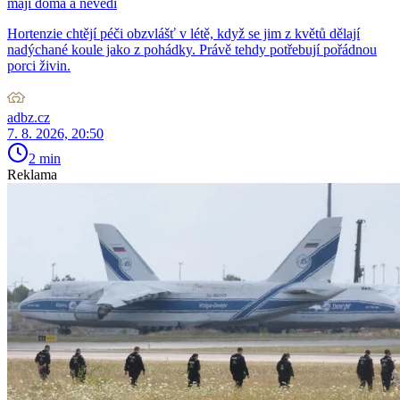
mají doma a nevědí
Hortenzie chtějí péči obzvlášť v létě, když se jim z květů dělají
nadýchané koule jako z pohádky. Právě tehdy potřebují pořádnou
porci živin.
adbz.cz
7. 8. 2026, 20:50
2 min
Reklama