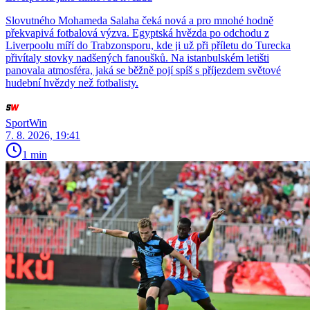
Slovutného Mohameda Salaha čeká nová a pro mnohé hodně
překvapivá fotbalová výzva. Egyptská hvězda po odchodu z
Liverpoolu míří do Trabzonsporu, kde ji už při příletu do Turecka
přivítaly stovky nadšených fanoušků. Na istanbulském letišti
panovala atmosféra, jaká se běžně pojí spíš s příjezdem světové
hudební hvězdy než fotbalisty.
SportWin
7. 8. 2026, 19:41
1 min