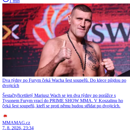
1 min
Dva týdny po Furym čeká Wacha šest soupeřů. Do klece půjdou po
dvojicích
Šestačtyřicetiletý Mariusz Wach se jen dva týdny po porážce s
Tysonem Furym vrací do PRIME SHOW MMA. V Koszalinu ho
čeká šest soupeřů, kteří se proti němu budou střídat po dvojicích.
MMAMAG.cz
7. 8. 2026, 23:34