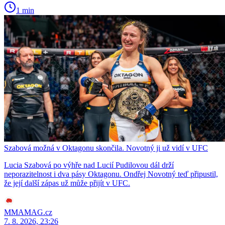
1 min
Szabová možná v Oktagonu skončila. Novotný ji už vidí v UFC
Lucia Szabová po výhře nad Lucií Pudilovou dál drží
neporazitelnost i dva pásy Oktagonu. Ondřej Novotný teď připustil,
že její další zápas už může přijít v UFC.
MMAMAG.cz
7. 8. 2026, 23:26