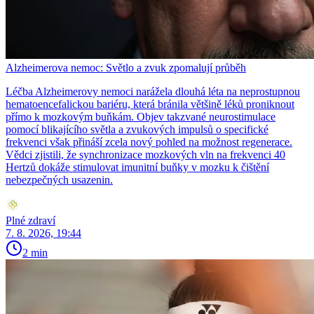
Alzheimerova nemoc: Světlo a zvuk zpomalují průběh
Léčba Alzheimerovy nemoci narážela dlouhá léta na neprostupnou
hematoencefalickou bariéru, která bránila většině léků proniknout
přímo k mozkovým buňkám. Objev takzvané neurostimulace
pomocí blikajícího světla a zvukových impulsů o specifické
frekvenci však přináší zcela nový pohled na možnost regenerace.
Vědci zjistili, že synchronizace mozkových vln na frekvenci 40
Hertzů dokáže stimulovat imunitní buňky v mozku k čištění
nebezpečných usazenin.
Plné zdraví
7. 8. 2026, 19:44
2 min