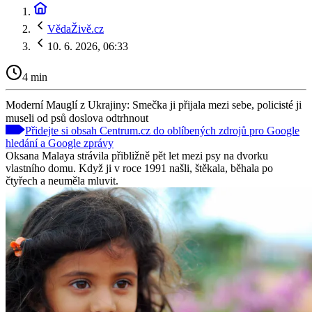
VědaŽivě.cz
10. 6. 2026, 06:33
4 min
Moderní Mauglí z Ukrajiny: Smečka ji přijala mezi sebe, policisté ji
museli od psů doslova odtrhnout
Přidejte si obsah Centrum.cz do oblíbených zdrojů pro Google
hledání a Google zprávy
Oksana Malaya strávila přibližně pět let mezi psy na dvorku
vlastního domu. Když ji v roce 1991 našli, štěkala, běhala po
čtyřech a neuměla mluvit.