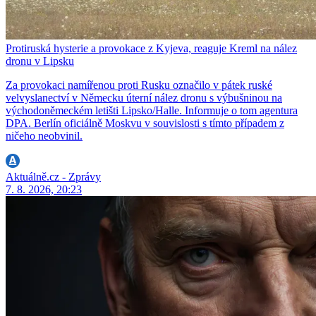
Protiruská hysterie a provokace z Kyjeva, reaguje Kreml na nález
dronu v Lipsku
Za provokaci namířenou proti Rusku označilo v pátek ruské
velvyslanectví v Německu úterní nález dronu s výbušninou na
východoněmeckém letišti Lipsko/Halle. Informuje o tom agentura
DPA. Berlín oficiálně Moskvu v souvislosti s tímto případem z
ničeho neobvinil.
Aktuálně.cz - Zprávy
7. 8. 2026, 20:23