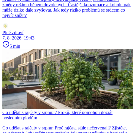
změny režimu během dovolených. Častější konzumace alkoholu pak
může riziko dále zvyšovat. Jak tedy riziko problémů se srdcem co
nejvíc snížit?
Plné zdraví
7. 8. 2026, 19:43
5 min
Co udělat s rajčaty v srpnu: 7 kroků, které pomohou dozrát
posledním plodům
Co udělat s rajčaty v srpnu: Proč rajčata stále nečervenají? Zjistěte,