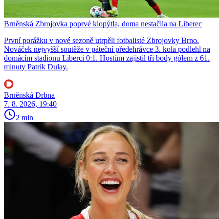
Brněnská Zbrojovka poprvé klopýtla, doma nestačila na Liberec
První porážku v nové sezoně utrpěli fotbalisté Zbrojovky Brno.
Nováček nejvyšší soutěže v páteční předehrávce 3. kola podlehl na
domácím stadionu Liberci 0:1. Hostům zajistil tři body gólem z 61.
minuty Patrik Dulay.
Brněnská Drbna
7. 8. 2026, 19:40
2 min