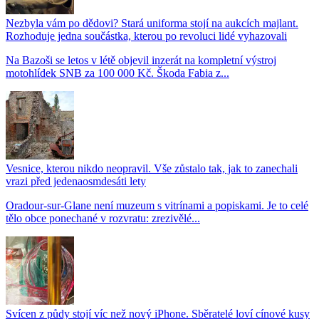
Nezbyla vám po dědovi? Stará uniforma stojí na aukcích majlant.
Rozhoduje jedna součástka, kterou po revoluci lidé vyhazovali
Na Bazoši se letos v létě objevil inzerát na kompletní výstroj
motohlídek SNB za 100 000 Kč. Škoda Fabia z...
Vesnice, kterou nikdo neopravil. Vše zůstalo tak, jak to zanechali
vrazi před jedenaosmdesáti lety
Oradour-sur-Glane není muzeum s vitrínami a popiskami. Je to celé
tělo obce ponechané v rozvratu: zrezivělé...
Svícen z půdy stojí víc než nový iPhone. Sběratelé loví cínové kusy