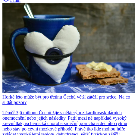
1 min
Horké léto může být pro třetinu Čechů větší zátěží pro srdce. Na co
si dát pozor?
Téměř 3,6 milionu Čechů žije s některým z kardiovaskulárních
onemocnění nebo jejich následky. Patří mezi ně například vysoký
krevní tlak, ischemická choroba srdeční, porucha srdečního rytmu
nebo stav po cévní mozkové příhodě. Právě tito lidé mohou hůře
zvládat vysoké letní teploty, dehydrataci, větší fyzickou zátěž i