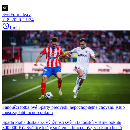
SvětFormule.cz
7. 8. 2026, 21:24
1 min
Fanoušci fotbalové Sparty předvedli nepochopitelné chování. Klub
musí zaplatit tučnou pokutu
Sparta Praha dostala za výtržnosti svých fanoušků v Brně pokutu
300 000 Kč. Světlice letěly směrem k hrací ploše, v sektoru hostů