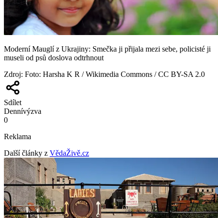
Moderní Mauglí z Ukrajiny: Smečka ji přijala mezi sebe, policisté ji
museli od psů doslova odtrhnout
Zdroj
:
Foto: Harsha K R / Wikimedia Commons / CC BY-SA 2.0
Sdílet
Denní
výzva
0
Reklama
Další články z
VědaŽivě.cz