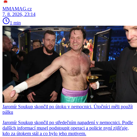
MMAMAG.cz
7. 8. 2026, 23:14
1 min
Jaromír Soukup skončil po útoku v nemocnici. Útočníci měli použít
pálku
Jaromír Soukup skončil po středečním napadení v nemocnici. Podle
dalších informací musel podstoupit operaci a policie nyní zjišťuje,
kdo za útokem stál a co bylo jeho motivem.