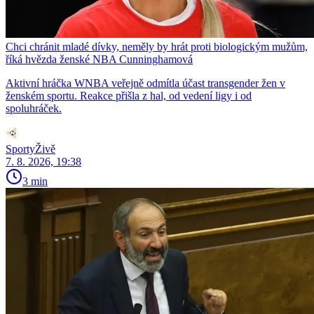
Chci chránit mladé dívky, neměly by hrát proti biologickým mužům,
říká hvězda ženské NBA Cunninghamová
Aktivní hráčka WNBA veřejně odmítla účast transgender žen v
ženském sportu. Reakce přišla z hal, od vedení ligy i od
spoluhráček.
SportyŽivě
7. 8. 2026, 19:38
3 min