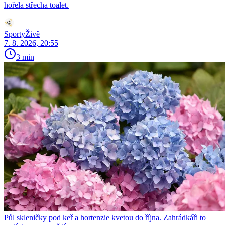
hořela střecha toalet.
SportyŽivě
7. 8. 2026, 20:55
3 min
Půl skleničky pod keř a hortenzie kvetou do října. Zahrádkáři to