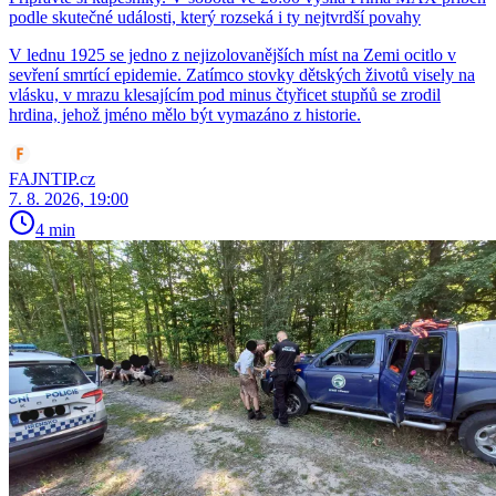
podle skutečné události, který rozseká i ty nejtvrdší povahy
V lednu 1925 se jedno z nejizolovanějších míst na Zemi ocitlo v
sevření smrtící epidemie. Zatímco stovky dětských životů visely na
vlásku, v mrazu klesajícím pod minus čtyřicet stupňů se zrodil
hrdina, jehož jméno mělo být vymazáno z historie.
FAJNTIP.cz
7. 8. 2026, 19:00
4 min