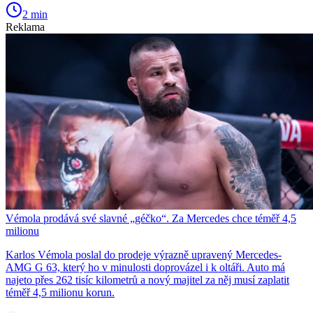
2 min
Reklama
Vémola prodává své slavné „géčko“. Za Mercedes chce téměř 4,5
milionu
Karlos Vémola poslal do prodeje výrazně upravený Mercedes-
AMG G 63, který ho v minulosti doprovázel i k oltáři. Auto má
najeto přes 262 tisíc kilometrů a nový majitel za něj musí zaplatit
téměř 4,5 milionu korun.