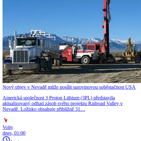
Nový objev v Nevadě může posílit surovinovou soběstačnost USA
Americká společnost 3 Proton Lithium (3PL) představila
aktualizovaný odhad zásob svého projektu Railroad Valley v
Nevadě. Ložisko obsahuje přibližně 31…
Volty
dnes, 01:00