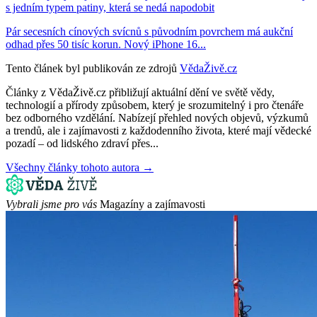
s jedním typem patiny, která se nedá napodobit
Pár secesních cínových svícnů s původním povrchem má aukční
odhad přes 50 tisíc korun. Nový iPhone 16...
Tento článek byl publikován ze zdrojů
VědaŽivě.cz
Články z VědaŽivě.cz přibližují aktuální dění ve světě vědy,
technologií a přírody způsobem, který je srozumitelný i pro čtenáře
bez odborného vzdělání. Nabízejí přehled nových objevů, výzkumů
a trendů, ale i zajímavosti z každodenního života, které mají vědecké
pozadí – od lidského zdraví přes...
Všechny články tohoto autora →
Vybrali jsme pro vás
Magazíny a zajímavosti