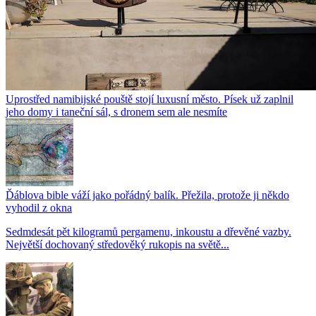
Uprostřed namibijské pouště stojí luxusní město. Písek už zaplnil
jeho domy i taneční sál, s dronem sem ale nesmíte
Ďáblova bible váží jako pořádný balík. Přežila, protože ji někdo
vyhodil z okna
Sedmdesát pět kilogramů pergamenu, inkoustu a dřevěné vazby.
Největší dochovaný středověký rukopis na světě...