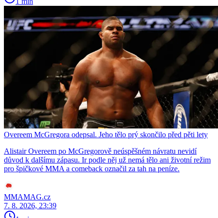
1 min
Overeem McGregora odepsal. Jeho tělo prý skončilo před pěti lety
Alistair Overeem po McGregorově neúspěšném návratu nevidí
důvod k dalšímu zápasu. Ir podle něj už nemá tělo ani životní režim
pro špičkové MMA a comeback označil za tah na peníze.
MMAMAG.cz
7. 8. 2026, 23:39