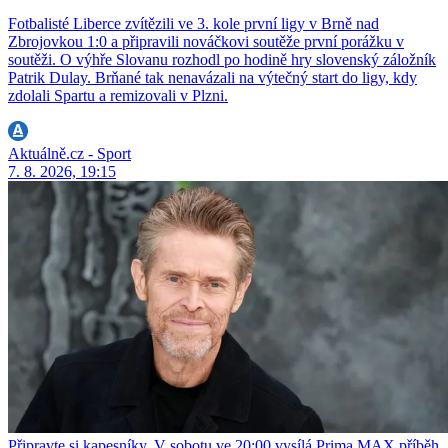
Fotbalisté Liberce zvítězili ve 3. kole první ligy v Brně nad
Zbrojovkou 1:0 a připravili nováčkovi soutěže první porážku v
soutěži. O výhře Slovanu rozhodl po hodině hry slovenský záložník
Patrik Dulay. Brňané tak nenavázali na výtečný start do ligy, kdy
zdolali Spartu a remizovali v Plzni.
Aktuálně.cz - Sport
7. 8. 2026, 19:15
Připravte si kapesníky. V sobotu ve 20:00 vysílá Prima MAX příběh