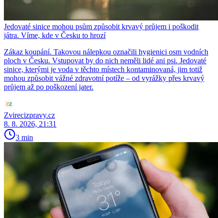
Jedovaté sinice mohou psům způsobit krvavý průjem i poškodit
játra. Víme, kde v Česku to hrozí
Zákaz koupání. Takovou nálepkou označili hygienici osm vodních
ploch v Česku. Vstupovat by do nich neměli lidé ani psi. Jedovaté
sinice, kterými je voda v těchto místech kontaminovaná, jim totiž
mohou způsobit vážné zdravotní potíže – od vyrážky přes krvavý
průjem až po poškození jater.
Zvirecizpravy.cz
8. 8. 2026, 21:31
3 min