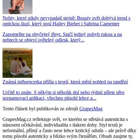
Nehty, které nikdy nevypadají stejně: Beauty svět dobývá trend s
optickou iluzí, který nosí Hailey Bieber i Sabrina Carpenter
Zapomeňte na obyčejný třpyt. Stačí jediný pohyb rukou a na
nehtech se objeví světelný odlesk, který...
Známá influencerka přišla s teorií, která mění pohled na randění
Určitě to znáte. S někým si několik dní nebo týdnů píšete přes
seznamovací aplikaci, všechno působí lehce a...
Tento článek byl publikován ze zdrojů
GrapesMag
GrapesMag.cz reflektuje svět, ve kterém se střetává autenticita s
nánosem očekávání, individualita s tlakem doby. Styl textů je
neformální, přímý a často nese lehce kritický odstín – ale právě díky
tomu působí autenticky a blízko svým čtenářům. Obsah zaujme ty,