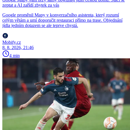
zeptat a AI zařídí zbytek za vás
Google proměnil Mapy v konverzačního asistenta, který rozumí
celým větám a umí doporučit restauraci přímo na trase. Objednání
jídla jedním dotazem se ale teprve chystá.
Mobify.cz
8. 8. 2026, 21:46
4 min