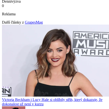
Denní
výzva
0
Reklama
Další články z
GrapesMag
Victoria Beckham i Lucy Hale si oblíbily střih, který dokazuje, že
dokonalost už není v kurzu