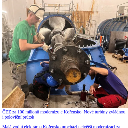
ČEZ za 100 milionů modernizuje Kořensko. Nové turbíny zvládnou
i poloviční průtok
Malá vodní elektrárna Kořensko prochází největší modernizací za