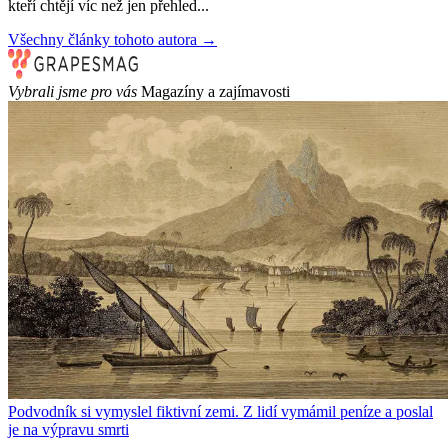
kteří chtějí víc než jen přehled...
Všechny články tohoto autora →
Vybrali jsme pro vás
Magazíny a zajímavosti
Podvodník si vymyslel fiktivní zemi. Z lidí vymámil peníze a poslal
je na výpravu smrti