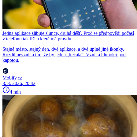
Jedna aplikace slibuje slunce, druhá déšť. Proč se předpovědi počasí
v telefonu tak liší a která má pravdu
Stejné město, stejný den, dvě aplikace, a dvě úplně jiné ikonky.
Rozdíl nevzniká tím, že by jedna „kecala“. Vzniká hluboko pod
kapotou.
Mobify.cz
8. 8. 2026, 20:42
4 min