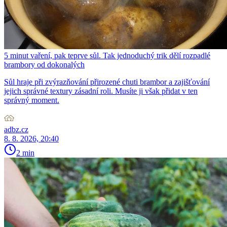
5 minut vaření, pak teprve sůl. Tak jednoduchý trik dělí rozpadlé
brambory od dokonalých
Sůl hraje při zvýrazňování přirozené chuti brambor a zajišťování
jejich správné textury zásadní roli. Musíte ji však přidat v ten
správný moment.
adbz.cz
8. 8. 2026, 20:40
2 min