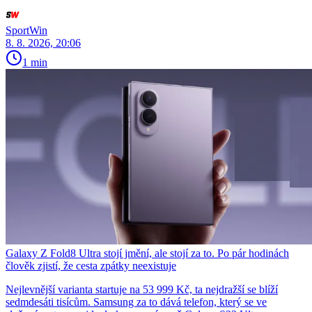
SportWin
8. 8. 2026, 20:06
1 min
Galaxy Z Fold8 Ultra stojí jmění, ale stojí za to. Po pár hodinách
člověk zjistí, že cesta zpátky neexistuje
Nejlevnější varianta startuje na 53 999 Kč, ta nejdražší se blíží
sedmdesáti tisícům. Samsung za to dává telefon, který se ve