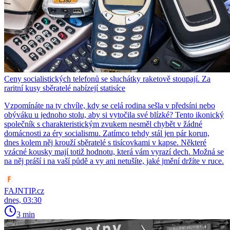
Ceny socialistických telefonů se sluchátky raketově stoupají. Za
raritní kusy sběratelé nabízejí statisíce
Vzpomínáte na ty chvíle, kdy se celá rodina sešla v předsíni nebo
obýváku u jednoho stolu, aby si vytočila své blízké? Tento ikonický
společník s charakteristickým zvukem nesměl chybět v žádné
domácnosti za éry socialismu. Zatímco tehdy stál jen pár korun,
dnes kolem něj krouží sběratelé s tisícovkami v kapse. Některé
vzácné kousky mají totiž hodnotu, která vám vyrazí dech. Možná se
na něj práší i na vaší půdě a vy ani netušíte, jaké jmění držíte v ruce.
FAJNTIP.cz
dnes, 03:30
3 min