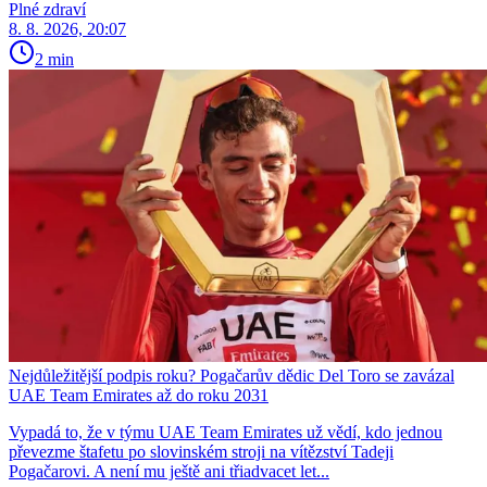
Plné zdraví
8. 8. 2026, 20:07
2 min
Nejdůležitější podpis roku? Pogačarův dědic Del Toro se zavázal
UAE Team Emirates až do roku 2031
Vypadá to, že v týmu UAE Team Emirates už vědí, kdo jednou
převezme štafetu po slovinském stroji na vítězství Tadeji
Pogačarovi. A není mu ještě ani třiadvacet let...