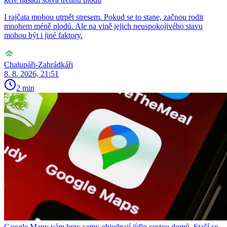
I rajčata mohou utrpět stresem. Pokud se to stane, začnou rodit
mnohem méně plodů. Ale na vině jejich neuspokojivého stavu
mohou být i jiné faktory.
Chalupáři-Zahrádkáři
8. 8. 2026, 21:51
2 min
Google Mapy vám brzy samy objednají jídlo cestou domů. Stačí se