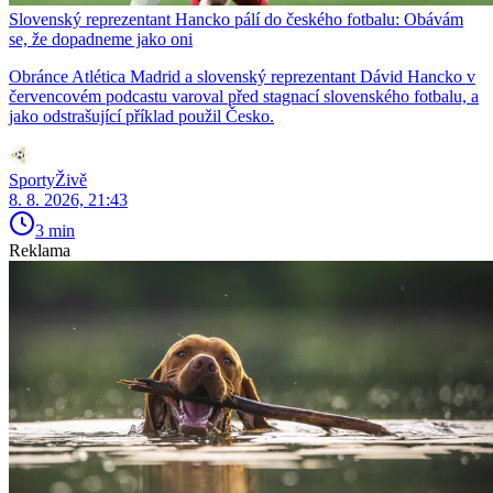
Slovenský reprezentant Hancko pálí do českého fotbalu: Obávám
se, že dopadneme jako oni
Obránce Atlética Madrid a slovenský reprezentant Dávid Hancko v
červencovém podcastu varoval před stagnací slovenského fotbalu, a
jako odstrašující příklad použil Česko.
SportyŽivě
8. 8. 2026, 21:43
3 min
Reklama