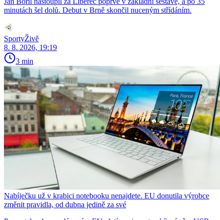
Jan Bořil nastoupil za Liberec poprvé v základní sestavě, a po 35
minutách šel dolů. Debut v Brně skončil nuceným střídáním.
SportyŽivě
8. 8. 2026, 19:19
3 min
Nabíječku už v krabici notebooku nenajdete. EU donutila výrobce
změnit pravidla, od dubna jedině za své