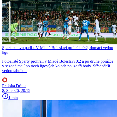
Sparta znovu padla. V Mladé Boleslavi prohrála 0:2, domácí vedou
ligu
Fotbalisté Sparty prohráli v Mladé Boleslavi 0:2 a po druhé porážce
v sezoně mají po třech ligových kolech pouze tři body. Středočeši
vedou tabulku.
Pražská Drbna
8. 8. 2026, 20:15
1 min