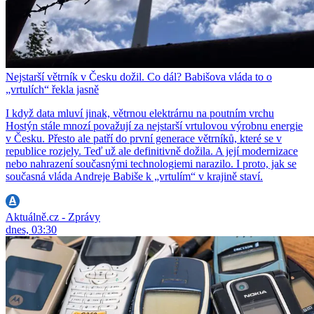
Nejstarší větrník v Česku dožil. Co dál? Babišova vláda to o
„vrtulích“ řekla jasně
I když data mluví jinak, větrnou elektrárnu na poutním vrchu
Hostýn stále mnozí považují za nejstarší vrtulovou výrobnu energie
v Česku. Přesto ale patří do první generace větrníků, které se v
republice rozjely. Teď už ale definitivně dožila. A její modernizace
nebo nahrazení současnými technologiemi narazilo. I proto, jak se
současná vláda Andreje Babiše k „vrtulím“ v krajině staví.
Aktuálně.cz - Zprávy
dnes, 03:30