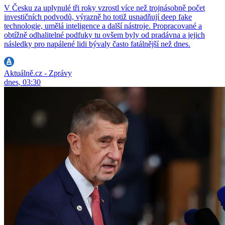
V Česku za uplynulé tři roky vzrostl více než trojnásobně počet
investičních podvodů, výrazně ho totiž usnadňují deep fake
technologie, umělá inteligence a další nástroje. Propracované a
obtížně odhalitelné podfuky tu ovšem byly od pradávna a jejich
následky pro napálené lidi bývaly často fatálnější než dnes.
Aktuálně.cz - Zprávy
dnes, 03:30