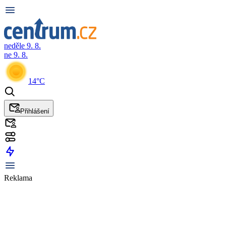
neděle 9. 8.
ne 9. 8.
14°C
Přihlášení
Reklama