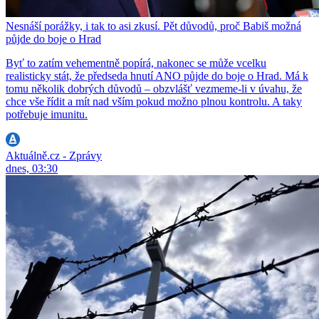
Nesnáší porážky, i tak to asi zkusí. Pět důvodů, proč Babiš možná
půjde do boje o Hrad
Byť to zatím vehementně popírá, nakonec se může vcelku
realisticky stát, že předseda hnutí ANO půjde do boje o Hrad. Má k
tomu několik dobrých důvodů – obzvlášť vezmeme-li v úvahu, že
chce vše řídit a mít nad vším pokud možno plnou kontrolu. A taky
potřebuje imunitu.
Aktuálně.cz - Zprávy
dnes, 03:30