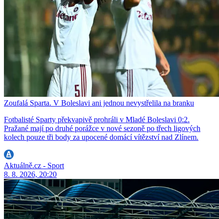
Zoufalá Sparta. V Boleslavi ani jednou nevystřelila na branku
Fotbalisté Sparty překvapivě prohráli v Mladé Boleslavi 0:2.
Pražané mají po druhé porážce v nové sezoně po třech ligových
kolech pouze tři body za upocené domácí vítězství nad Zlínem.
Aktuálně.cz - Sport
8. 8. 2026, 20:20