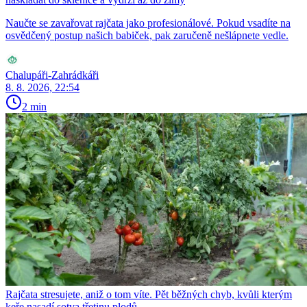
Naučte se zavařovat rajčata jako profesionálové. Pokud vsadíte na
osvědčený postup našich babiček, pak zaručeně nešlápnete vedle.
Chalupáři-Zahrádkáři
8. 8. 2026, 22:54
2 min
Rajčata stresujete, aniž o tom víte. Pět běžných chyb, kvůli kterým
keře nasadí sotva třetinu plodů