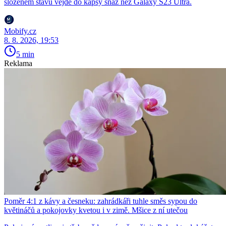
složeném stavu vejde do kapsy snáz než Galaxy S23 Ultra.
Mobify.cz
8. 8. 2026, 19:53
5 min
Reklama
Poměr 4:1 z kávy a česneku: zahrádkáři tuhle směs sypou do
květináčů a pokojovky kvetou i v zimě. Mšice z ní utečou