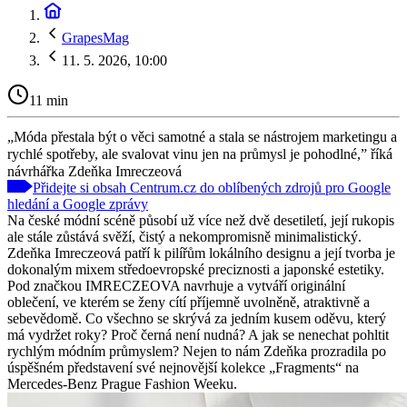
GrapesMag
11. 5. 2026, 10:00
11 min
„Móda přestala být o věci samotné a stala se nástrojem marketingu a
rychlé spotřeby, ale svalovat vinu jen na průmysl je pohodlné,” říká
návrhářka Zdeňka Imreczeová
Přidejte si obsah Centrum.cz do oblíbených zdrojů pro Google
hledání a Google zprávy
Na české módní scéně působí už více než dvě desetiletí, její rukopis
ale stále zůstává svěží, čistý a nekompromisně minimalistický.
Zdeňka Imreczeová patří k pilířům lokálního designu a její tvorba je
dokonalým mixem středoevropské preciznosti a japonské estetiky.
Pod značkou IMRECZEOVA navrhuje a vytváří originální
oblečení, ve kterém se ženy cítí příjemně uvolněně, atraktivně a
sebevědomě. Co všechno se skrývá za jedním kusem oděvu, který
má vydržet roky? Proč černá není nudná? A jak se nenechat pohltit
rychlým módním průmyslem? Nejen to nám Zdeňka prozradila po
úspěšném představení své nejnovější kolekce „Fragments“ na
Mercedes-Benz Prague Fashion Weeku.