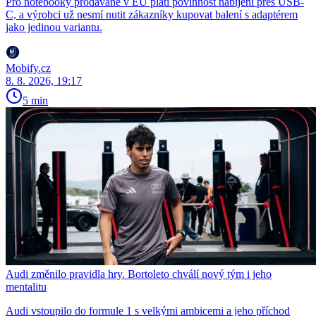
Pro notebooky prodávané v EU platí povinnost nabíjení přes USB-
C, a výrobci už nesmí nutit zákazníky kupovat balení s adaptérem
jako jedinou variantu.
Mobify.cz
8. 8. 2026, 19:17
5 min
Audi změnilo pravidla hry. Bortoleto chválí nový tým i jeho
mentalitu
Audi vstoupilo do formule 1 s velkými ambicemi a jeho příchod