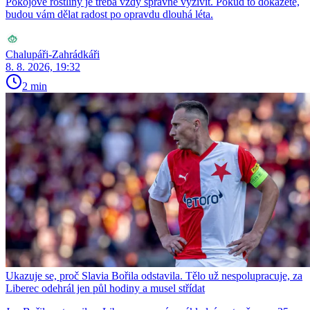
Pokojové rostliny je třeba vždy správně vyživit. Pokud to dokážete,
budou vám dělat radost po opravdu dlouhá léta.
Chalupáři-Zahrádkáři
8. 8. 2026, 19:32
2 min
Ukazuje se, proč Slavia Bořila odstavila. Tělo už nespolupracuje, za
Liberec odehrál jen půl hodiny a musel střídat