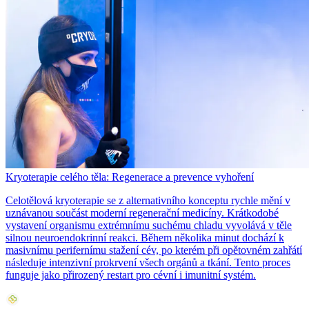
Kryoterapie celého těla: Regenerace a prevence vyhoření
Celotělová kryoterapie se z alternativního konceptu rychle mění v
uznávanou součást moderní regenerační medicíny. Krátkodobé
vystavení organismu extrémnímu suchému chladu vyvolává v těle
silnou neuroendokrinní reakci. Během několika minut dochází k
masivnímu perifernímu stažení cév, po kterém při opětovném zahřátí
následuje intenzivní prokrvení všech orgánů a tkání. Tento proces
funguje jako přirozený restart pro cévní i imunitní systém.