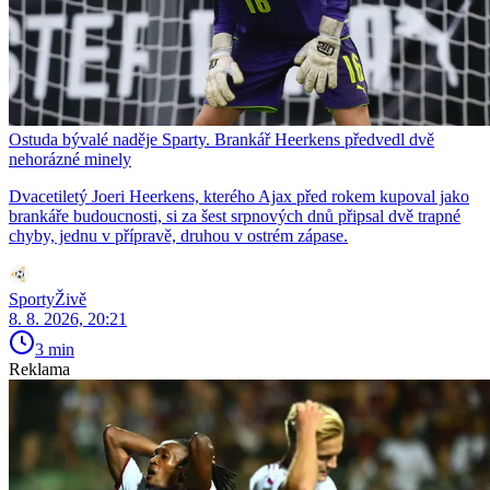
Ostuda bývalé naděje Sparty. Brankář Heerkens předvedl dvě
nehorázné minely
Dvacetiletý Joeri Heerkens, kterého Ajax před rokem kupoval jako
brankáře budoucnosti, si za šest srpnových dnů připsal dvě trapné
chyby, jednu v přípravě, druhou v ostrém zápase.
SportyŽivě
8. 8. 2026, 20:21
3 min
Reklama