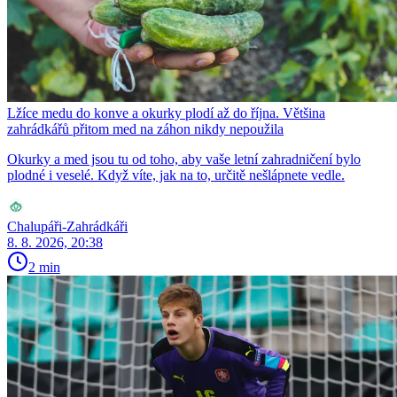
Lžíce medu do konve a okurky plodí až do října. Většina
zahrádkářů přitom med na záhon nikdy nepoužila
Okurky a med jsou tu od toho, aby vaše letní zahradničení bylo
plodné i veselé. Když víte, jak na to, určitě nešlápnete vedle.
Chalupáři-Zahrádkáři
8. 8. 2026, 20:38
2 min