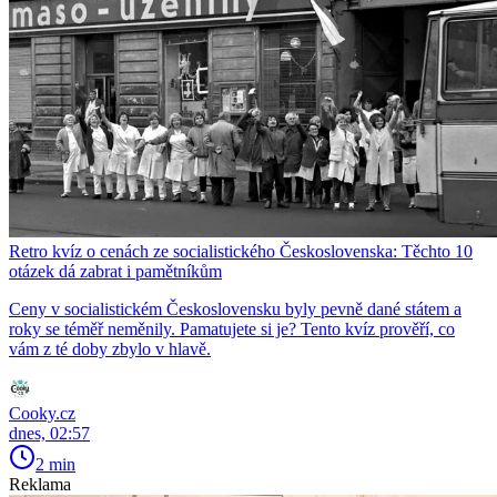
Retro kvíz o cenách ze socialistického Československa: Těchto 10
otázek dá zabrat i pamětníkům
Ceny v socialistickém Československu byly pevně dané státem a
roky se téměř neměnily. Pamatujete si je? Tento kvíz prověří, co
vám z té doby zbylo v hlavě.
Cooky.cz
dnes, 02:57
2 min
Reklama