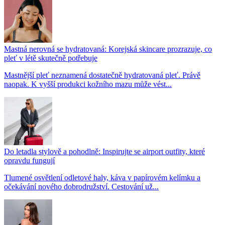
Mastná nerovná se hydratovaná: Korejská skincare prozrazuje, co
pleť v létě skutečně potřebuje
Mastnější pleť neznamená dostatečně hydratovaná pleť. Právě
naopak. K vyšší produkci kožního mazu může vést...
Do letadla stylově a pohodlně: Inspirujte se airport outfity, které
opravdu fungují
Tlumené osvětlení odletové haly, káva v papírovém kelímku a
očekávání nového dobrodružství. Cestování už...