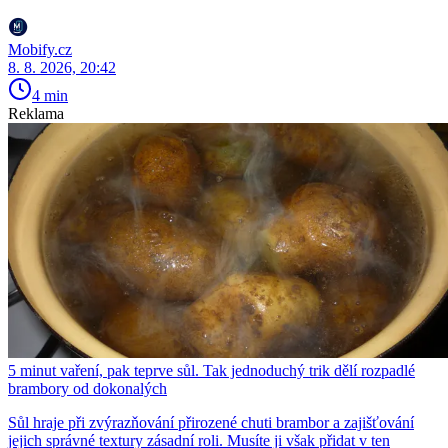
Mobify.cz
8. 8. 2026, 20:42
4 min
Reklama
5 minut vaření, pak teprve sůl. Tak jednoduchý trik dělí rozpadlé
brambory od dokonalých
Sůl hraje při zvýrazňování přirozené chuti brambor a zajišťování
jejich správné textury zásadní roli. Musíte ji však přidat v ten