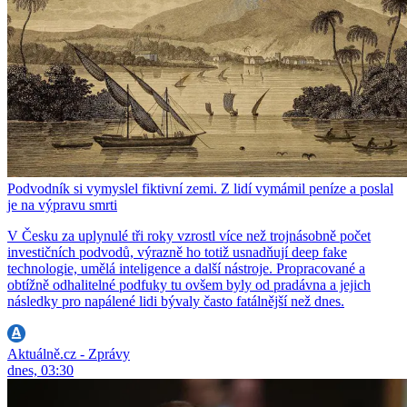
Podvodník si vymyslel fiktivní zemi. Z lidí vymámil peníze a poslal
je na výpravu smrti
V Česku za uplynulé tři roky vzrostl více než trojnásobně počet
investičních podvodů, výrazně ho totiž usnadňují deep fake
technologie, umělá inteligence a další nástroje. Propracované a
obtížně odhalitelné podfuky tu ovšem byly od pradávna a jejich
následky pro napálené lidi bývaly často fatálnější než dnes.
Aktuálně.cz - Zprávy
dnes, 03:30