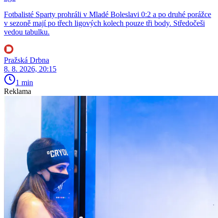
Fotbalisté Sparty prohráli v Mladé Boleslavi 0:2 a po druhé porážce
v sezoně mají po třech ligových kolech pouze tři body. Středočeši
vedou tabulku.
Pražská Drbna
8. 8. 2026, 20:15
1 min
Reklama