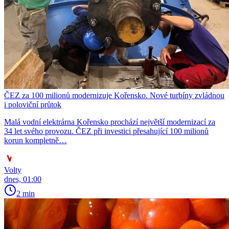
ČEZ za 100 milionů modernizuje Kořensko. Nové turbíny zvládnou
i poloviční průtok
Malá vodní elektrárna Kořensko prochází největší modernizací za
34 let svého provozu. ČEZ při investici přesahující 100 milionů
korun kompletně…
Volty
dnes, 01:00
2 min