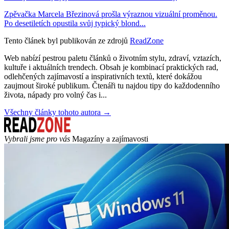
Zpěvačka Marcela Březinová prošla výraznou vizuální proměnou.
Po desetiletích opustila svůj typický blond...
Tento článek byl publikován ze zdrojů
ReadZone
Web nabízí pestrou paletu článků o životním stylu, zdraví, vztazích,
kultuře i aktuálních trendech. Obsah je kombinací praktických rad,
odlehčených zajímavostí a inspirativních textů, které dokážou
zaujmout široké publikum. Čtenáři tu najdou tipy do každodenního
života, nápady pro volný čas i...
Všechny články tohoto autora →
Vybrali jsme pro vás
Magazíny a zajímavosti