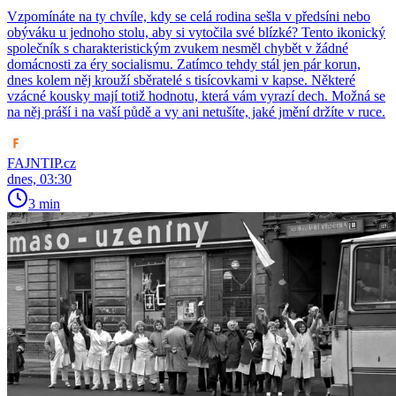
Vzpomínáte na ty chvíle, kdy se celá rodina sešla v předsíni nebo
obýváku u jednoho stolu, aby si vytočila své blízké? Tento ikonický
společník s charakteristickým zvukem nesměl chybět v žádné
domácnosti za éry socialismu. Zatímco tehdy stál jen pár korun,
dnes kolem něj krouží sběratelé s tisícovkami v kapse. Některé
vzácné kousky mají totiž hodnotu, která vám vyrazí dech. Možná se
na něj práší i na vaší půdě a vy ani netušíte, jaké jmění držíte v ruce.
FAJNTIP.cz
dnes, 03:30
3 min