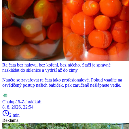
Rajčata bez nálevu, bez koření, bez ničeho. Stačí je správně
naskládat do sklenice a vydrží až do zimy
Naučte se zavařovat rajčata jako profesionálové. Pokud vsadíte na
osvědčený postup našich babiček, pak zaručeně nešlápnete vedle.
Chalupáři-Zahrádkáři
8. 8. 2026, 22:54
2 min
Reklama