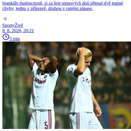
brankáře budoucnosti, si za šest srpnových dnů připsal dvě trapné
chyby, jednu v přípravě, druhou v ostrém zápase.
SportyŽivě
8. 8. 2026, 20:21
3 min