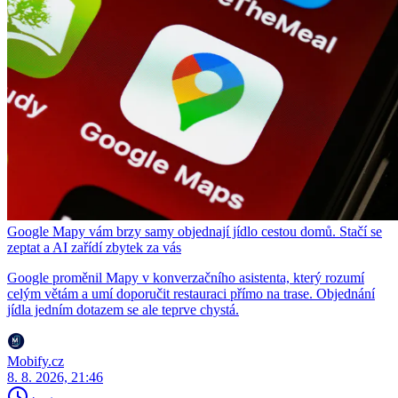
Google Mapy vám brzy samy objednají jídlo cestou domů. Stačí se
zeptat a AI zařídí zbytek za vás
Google proměnil Mapy v konverzačního asistenta, který rozumí
celým větám a umí doporučit restauraci přímo na trase. Objednání
jídla jedním dotazem se ale teprve chystá.
Mobify.cz
8. 8. 2026, 21:46