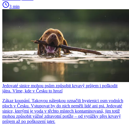
3 min
Jedovaté sinice mohou psům způsobit krvavý průjem i poškodit
játra. Víme, kde v Česku to hrozí
Zákaz koupání. Takovou nálepkou označili hygienici osm vodních
ploch v Česku. Vstupovat by do nich neměli lidé ani psi. Jedovaté
sinice, kterými je voda v těchto místech kontaminovaná, jim totiž
mohou způsobit vážné zdravotní potíže – od vyrážky přes krvavý
průjem až po poškození jater.