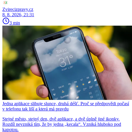
Zvirecizpravy.cz
8. 8. 2026, 21:31
3 min
Jedna aplikace slibuje slunce, druhá déšť. Proč se předpovědi počasí
v telefonu tak liší a která má pravdu
Stejné město, stejný den, dvě aplikace, a dvě úplně jiné ikonky.
Rozdíl nevzniká tím, že by jedna „kecala“. Vzniká hluboko pod
kapotou.