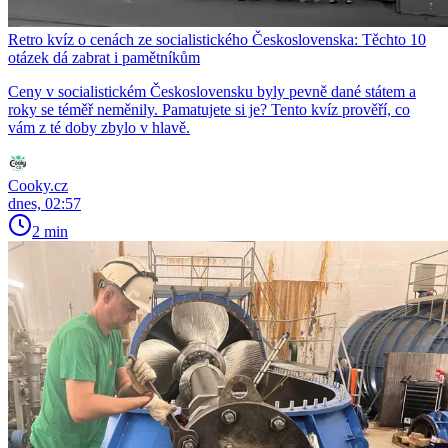
Retro kvíz o cenách ze socialistického Československa: Těchto 10
otázek dá zabrat i pamětníkům
Ceny v socialistickém Československu byly pevně dané státem a
roky se téměř neměnily. Pamatujete si je? Tento kvíz prověří, co
vám z té doby zbylo v hlavě.
Cooky.cz
dnes, 02:57
2 min