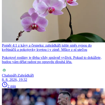
Poměr 4:1 z kávy a česneku: zahrádkáři tuhle směs sypou do
květináčů a pokojovky kvetou i v zimě. Mšice z ní utečou
Pokojové rostliny je třeba vždy správně vyživit. Pokud to dokážete,
budou vám dělat radost po opravdu dlouhá léta.
Chalupáři-Zahrádkáři
8. 8. 2026, 19:32
2 min