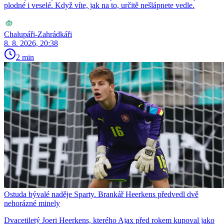
plodné i veselé. Když víte, jak na to, určitě nešlápnete vedle.
Chalupáři-Zahrádkáři
8. 8. 2026, 20:38
2 min
Ostuda bývalé naděje Sparty. Brankář Heerkens předvedl dvě
nehorázné minely
Dvacetiletý Joeri Heerkens, kterého Ajax před rokem kupoval jako