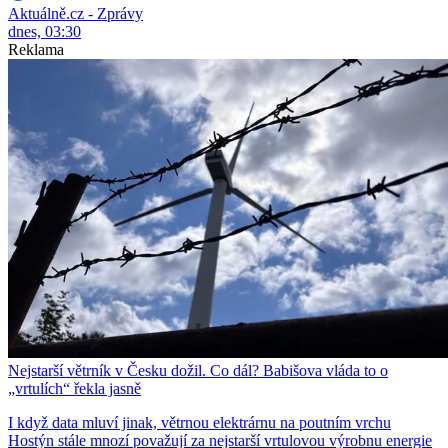
Aktuálně.cz - Zprávy
dnes, 03:30
Reklama
Nejstarší větrník v Česku dožil. Co dál? Babišova vláda to o
„vrtulích“ řekla jasně
I když data mluví jinak, větrnou elektrárnu na poutním vrchu
Hostýn stále mnozí považují za nejstarší vrtulovou výrobnu energie