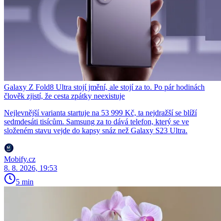
Galaxy Z Fold8 Ultra stojí jmění, ale stojí za to. Po pár hodinách
člověk zjistí, že cesta zpátky neexistuje
Nejlevnější varianta startuje na 53 999 Kč, ta nejdražší se blíží
sedmdesáti tisícům. Samsung za to dává telefon, který se ve
složeném stavu vejde do kapsy snáz než Galaxy S23 Ultra.
Mobify.cz
8. 8. 2026, 19:53
5 min