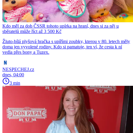
Kdo měl za dob ČSSR tohoto upírka na hraní, dnes si za něj u
sběratelů může říct až 3 500 Kč
Žluto-bílá plyšová hračka s upířími zoubky, kterou v 80. letech měly
doma jen vyvolené rodiny. Kdo si pamatuje, ten ví, že cesta k ní
vedla přes bony a Tuzex.
NESPECHEJ.cz
dnes, 04:00
3 min