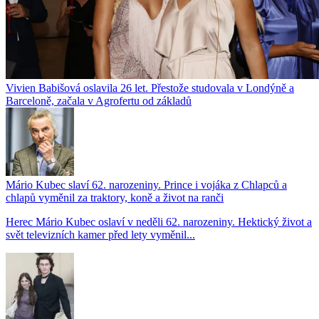
Vivien Babišová oslavila 26 let. Přestože studovala v Londýně a
Barceloně, začala v Agrofertu od základů
Mário Kubec slaví 62. narozeniny. Prince i vojáka z Chlapců a
chlapů vyměnil za traktory, koně a život na ranči
Herec Mário Kubec oslaví v neděli 62. narozeniny. Hektický život a
svět televizních kamer před lety vyměnil...