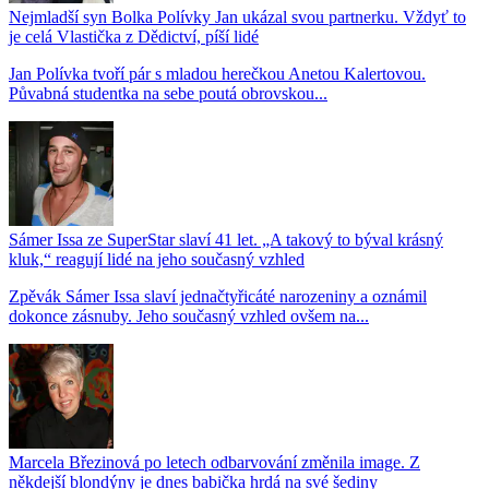
Nejmladší syn Bolka Polívky Jan ukázal svou partnerku. Vždyť to
je celá Vlastička z Dědictví, píší lidé
Jan Polívka tvoří pár s mladou herečkou Anetou Kalertovou.
Půvabná studentka na sebe poutá obrovskou...
Sámer Issa ze SuperStar slaví 41 let. „A takový to býval krásný
kluk,“ reagují lidé na jeho současný vzhled
Zpěvák Sámer Issa slaví jednačtyřicáté narozeniny a oznámil
dokonce zásnuby. Jeho současný vzhled ovšem na...
Marcela Březinová po letech odbarvování změnila image. Z
někdejší blondýny je dnes babička hrdá na své šediny