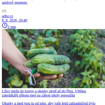
správný moment.
adbz.cz
8. 8. 2026, 20:40
2 min
Lžíce medu do konve a okurky plodí až do října. Většina
zahrádkářů přitom med na záhon nikdy nepoužila
Okurky a med jsou tu od toho, aby vaše letní zahradničení bylo