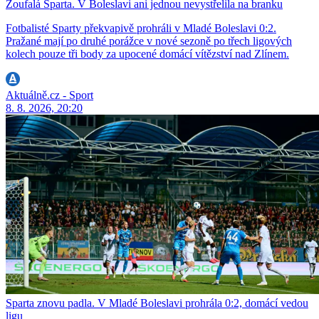
Zoufalá Sparta. V Boleslavi ani jednou nevystřelila na branku
Fotbalisté Sparty překvapivě prohráli v Mladé Boleslavi 0:2.
Pražané mají po druhé porážce v nové sezoně po třech ligových
kolech pouze tři body za upocené domácí vítězství nad Zlínem.
Aktuálně.cz - Sport
8. 8. 2026, 20:20
Sparta znovu padla. V Mladé Boleslavi prohrála 0:2, domácí vedou
ligu