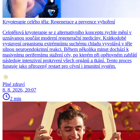
Kryoterapie celého těla: Regenerace a prevence vyhoření
Celotělová kryoterapie se z alternativního konceptu rychle mění v
uznávanou součást moderní regenerační medicíny. Krátkodobé
vystavení organismu extrémnímu suchému chladu vyvolává v těle
silnou neuroendokrinní reakci. Během několika minut dochází k
masivnímu perifernímu stažení cév, po kterém při opětovném zahřátí
následuje intenzivní prokrvení všech orgánů a tkání. Tento proces
funguje jako přirozený restart pro cévní i imunitní systém.
Plné zdraví
8. 8. 2026, 20:07
2 min