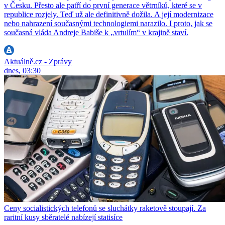
v Česku. Přesto ale patří do první generace větrníků, které se v
republice rozjely. Teď už ale definitivně dožila. A její modernizace
nebo nahrazení současnými technologiemi narazilo. I proto, jak se
současná vláda Andreje Babiše k „vrtulím“ v krajině staví.
Aktuálně.cz - Zprávy
dnes, 03:30
Ceny socialistických telefonů se sluchátky raketově stoupají. Za
raritní kusy sběratelé nabízejí statisíce