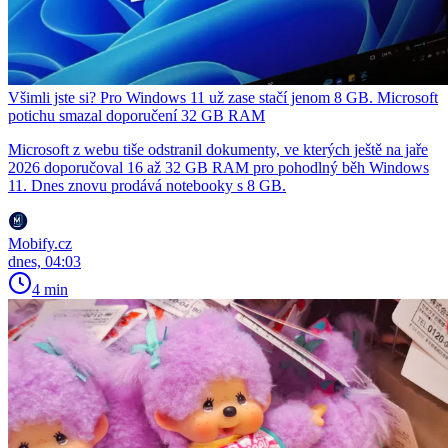
Všimli jste si? Pro Windows 11 už zase stačí jenom 8 GB. Microsoft
potichu smazal doporučení 32 GB RAM
Microsoft z webu tiše odstranil dokumenty, ve kterých ještě na jaře
2026 doporučoval 16 až 32 GB RAM pro pohodlný běh Windows
11. Dnes znovu prodává notebooky s 8 GB.
Mobify.cz
dnes, 04:03
4 min