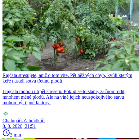
Rajčata stresujete, aniž o tom víte. Pět běžných chyb, kvůli kterým
keře nasadí sotva třetinu plodů
I rajčata mohou utrpět stresem. Pokud se to stane, začnou rodit
mnohem méně plodů. Ale na vině jejich neuspokojivého stavu
mohou být i jiné faktory.
Chalupáři-Zahrádkáři
8. 8. 2026, 21:51
2 min