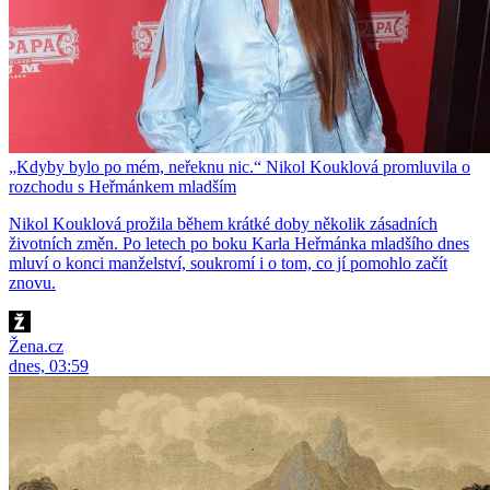
„Kdyby bylo po mém, neřeknu nic.“ Nikol Kouklová promluvila o
rozchodu s Heřmánkem mladším
Nikol Kouklová prožila během krátké doby několik zásadních
životních změn. Po letech po boku Karla Heřmánka mladšího dnes
mluví o konci manželství, soukromí i o tom, co jí pomohlo začít
znovu.
Žena.cz
dnes, 03:59