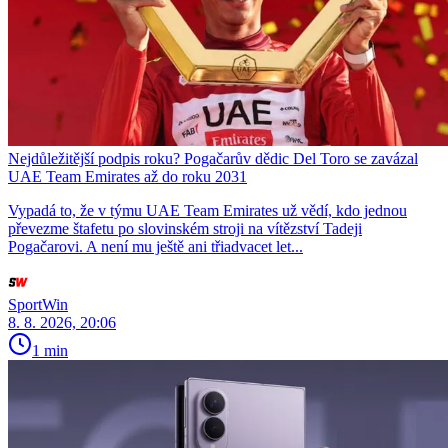
Nejdůležitější podpis roku? Pogačarův dědic Del Toro se zavázal
UAE Team Emirates až do roku 2031
Vypadá to, že v týmu UAE Team Emirates už vědí, kdo jednou
převezme štafetu po slovinském stroji na vítězství Tadeji
Pogačarovi. A není mu ještě ani třiadvacet let...
SportWin
8. 8. 2026, 20:06
1 min