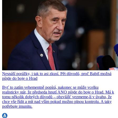
Nesnáší porážky, i tak to asi zkusí. Pět důvodů, proč Babiš možná
půjde do boje o Hrad
Byť to zatím vehementně popírá, nakonec se může vcelku
realisticky stát, že předseda hnutí ANO půjde do boje o Hrad. Má k
tomu několik dobrých důvodů – obzvlášť vezmeme-li v úvahu, že
chce vše řídit a mít nad vším pokud možno plnou kontrolu. A taky
potřebuje imunitu.