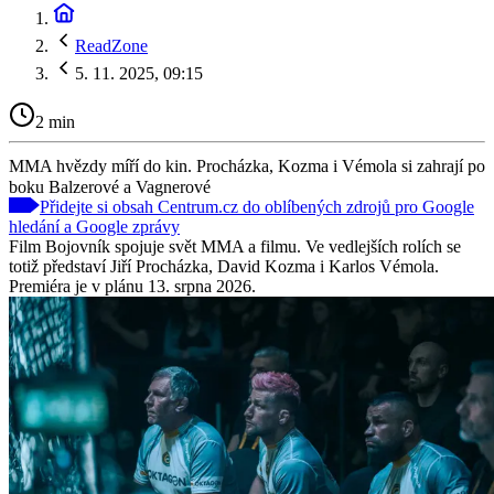
ReadZone
5. 11. 2025, 09:15
2 min
MMA hvězdy míří do kin. Procházka, Kozma i Vémola si zahrají po
boku Balzerové a Vagnerové
Přidejte si obsah Centrum.cz do oblíbených zdrojů pro Google
hledání a Google zprávy
Film Bojovník spojuje svět MMA a filmu. Ve vedlejších rolích se
totiž představí Jiří Procházka, David Kozma i Karlos Vémola.
Premiéra je v plánu 13. srpna 2026.