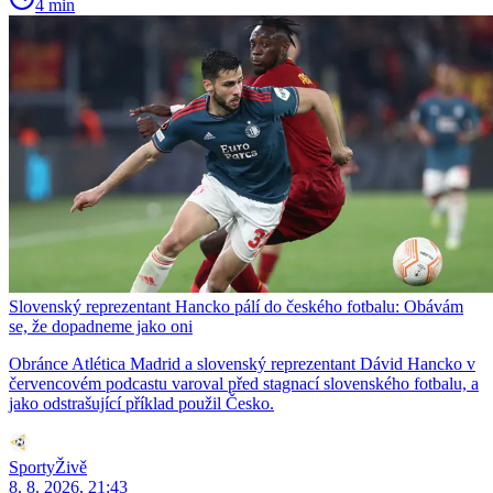
4 min
Slovenský reprezentant Hancko pálí do českého fotbalu: Obávám
se, že dopadneme jako oni
Obránce Atlética Madrid a slovenský reprezentant Dávid Hancko v
červencovém podcastu varoval před stagnací slovenského fotbalu, a
jako odstrašující příklad použil Česko.
SportyŽivě
8. 8. 2026, 21:43