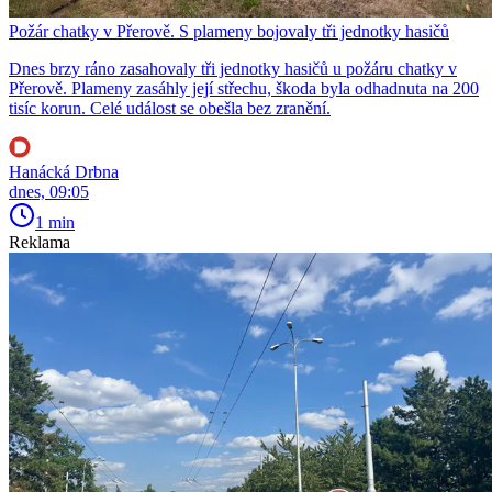
Požár chatky v Přerově. S plameny bojovaly tři jednotky hasičů
Dnes brzy ráno zasahovaly tři jednotky hasičů u požáru chatky v
Přerově. Plameny zasáhly její střechu, škoda byla odhadnuta na 200
tisíc korun. Celé událost se obešla bez zranění.
Hanácká Drbna
dnes, 09:05
1 min
Reklama