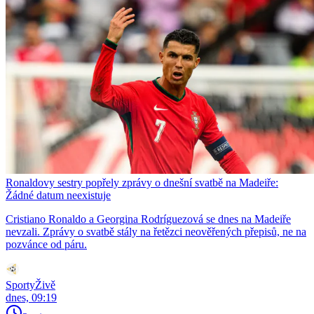
Ronaldovy sestry popřely zprávy o dnešní svatbě na Madeiře:
Žádné datum neexistuje
Cristiano Ronaldo a Georgina Rodríguezová se dnes na Madeiře
nevzali. Zprávy o svatbě stály na řetězci neověřených přepisů, ne na
pozvánce od páru.
SportyŽivě
dnes, 09:19