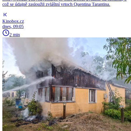
což se údajně zasloužil zvláštní vrtoch Quentina Tarantina.
Kinobox.cz
dnes, 09:05
2 min