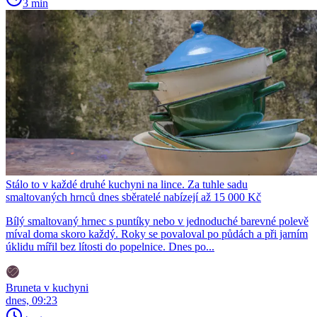
3 min
Stálo to v každé druhé kuchyni na lince. Za tuhle sadu
smaltovaných hrnců dnes sběratelé nabízejí až 15 000 Kč
Bílý smaltovaný hrnec s puntíky nebo v jednoduché barevné polevě
míval doma skoro každý. Roky se povaloval po půdách a při jarním
úklidu mířil bez lítosti do popelnice. Dnes po...
Bruneta v kuchyni
dnes, 09:23