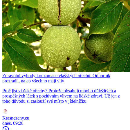
Zdravotní výhody konzumace vlašských ořechů. Odborník
prozradil, na co všechno mají vliv
Proč jíst vlašské ořechy? Protože obsahují mnoho důležitých a
prospěšných látek s pozitivním vlivem na lidské zdraví. Už jen z
toho důvodu si zaslouží své místo v jídelníčku.
Krasnezeny.eu
dnes, 09:28