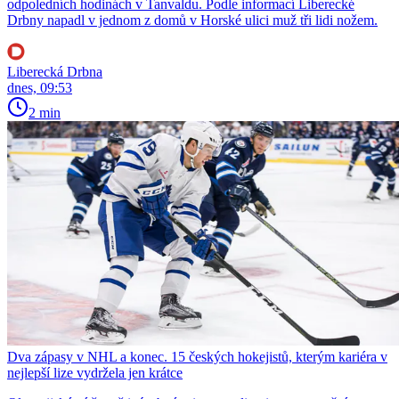
odpoledních hodinách v Tanvaldu. Podle informací Liberecké
Drbny napadl v jednom z domů v Horské ulici muž tři lidi nožem.
Liberecká Drbna
dnes, 09:53
2 min
Dva zápasy v NHL a konec. 15 českých hokejistů, kterým kariéra v
nejlepší lize vydržela jen krátce