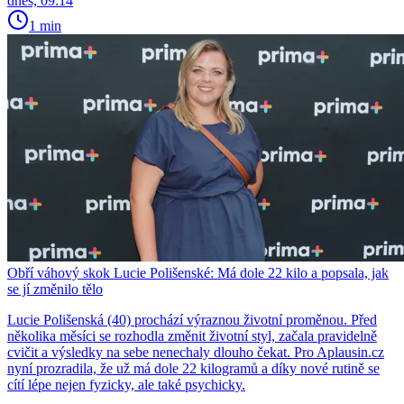
dnes, 09:14
1 min
Obří váhový skok Lucie Polišenské: Má dole 22 kilo a popsala, jak
se jí změnilo tělo
Lucie Polišenská (40) prochází výraznou životní proměnou. Před
několika měsíci se rozhodla změnit životní styl, začala pravidelně
cvičit a výsledky na sebe nenechaly dlouho čekat. Pro Aplausin.cz
nyní prozradila, že už má dole 22 kilogramů a díky nové rutině se
cítí lépe nejen fyzicky, ale také psychicky.