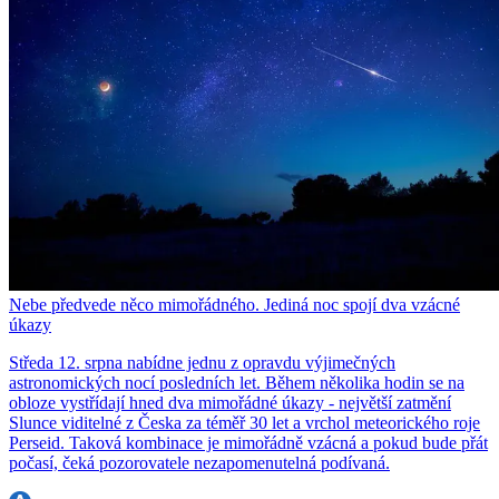
Nebe předvede něco mimořádného. Jediná noc spojí dva vzácné
úkazy
Středa 12. srpna nabídne jednu z opravdu výjimečných
astronomických nocí posledních let. Během několika hodin se na
obloze vystřídají hned dva mimořádné úkazy - největší zatmění
Slunce viditelné z Česka za téměř 30 let a vrchol meteorického roje
Perseid. Taková kombinace je mimořádně vzácná a pokud bude přát
počasí, čeká pozorovatele nezapomenutelná podívaná.