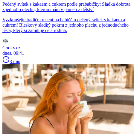
Pečený svítek s kakaem a cukrem podle prababičky: Sladká dobrota
z jednoho plechu, kterou mám v paměti z dětství
Vyzkoušejte tradiční recept na babiččin pečený svítek s kakaem a
cukrem! Bleskový sladký pokrm z jednoho plechu z jednoduchého
těsta, který si zamiluje celá rodina.
Cooky.cz
dnes, 09:41
3 min