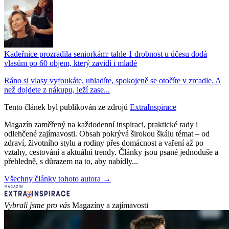
Kadeřnice prozradila seniorkám: tahle 1 drobnost u účesu dodá
vlasům po 60 objem, který zavidí i mladé
Ráno si vlasy vyfoukáte, uhladíte, spokojeně se otočíte v zrcadle. A
než dojdete z nákupu, leží zase...
Tento článek byl publikován ze zdrojů
ExtraInspirace
Magazín zaměřený na každodenní inspiraci, praktické rady i
odlehčené zajímavosti. Obsah pokrývá širokou škálu témat – od
zdraví, životního stylu a rodiny přes domácnost a vaření až po
vztahy, cestování a aktuální trendy. Články jsou psané jednoduše a
přehledně, s důrazem na to, aby nabídly...
Všechny články tohoto autora →
Vybrali jsme pro vás
Magazíny a zajímavosti