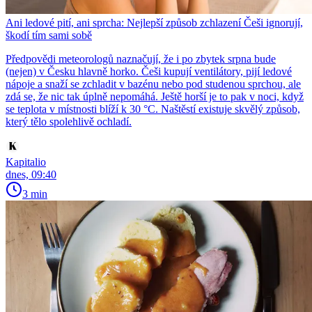
Ani ledové pití, ani sprcha: Nejlepší způsob zchlazení Češi ignorují,
škodí tím sami sobě
Předpovědi meteorologů naznačují, že i po zbytek srpna bude
(nejen) v Česku hlavně horko. Češi kupují ventilátory, pijí ledové
nápoje a snaží se zchladit v bazénu nebo pod studenou sprchou, ale
zdá se, že nic tak úplně nepomáhá. Ještě horší je to pak v noci, když
se teplota v místnosti blíží k 30 °C. Naštěstí existuje skvělý způsob,
který tělo spolehlivě ochladí.
Kapitalio
dnes, 09:40
3 min