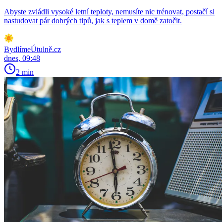
Abyste zvládli vysoké letní teploty, nemusíte nic trénovat, postačí si
nastudovat pár dobrých tipů, jak s teplem v domě zatočit.
BydlímeÚtulně.cz
dnes, 09:48
2 min