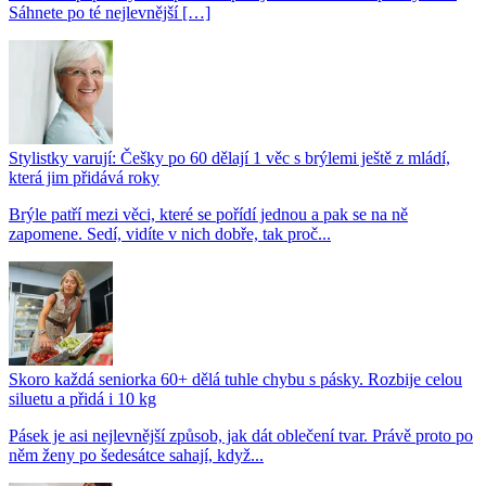
Sáhnete po té nejlevnější […]
Stylistky varují: Češky po 60 dělají 1 věc s brýlemi ještě z mládí,
která jim přidává roky
Brýle patří mezi věci, které se pořídí jednou a pak se na ně
zapomene. Sedí, vidíte v nich dobře, tak proč...
Skoro každá seniorka 60+ dělá tuhle chybu s pásky. Rozbije celou
siluetu a přidá i 10 kg
Pásek je asi nejlevnější způsob, jak dát oblečení tvar. Právě proto po
něm ženy po šedesátce sahají, když...