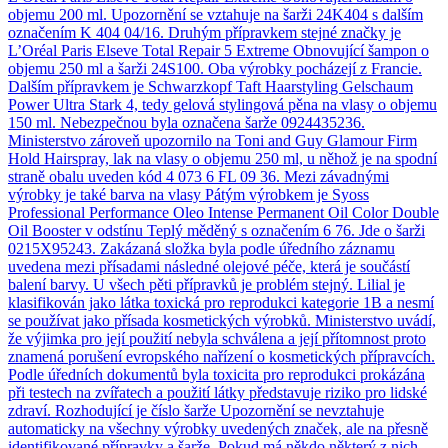
objemu 200 ml. Upozornění se vztahuje na šarži 24K404 s dalším
označením K 404 04/16. Druhým přípravkem stejné značky je
L’Oréal Paris Elseve Total Repair 5 Extreme Obnovující šampon o
objemu 250 ml a šarži 24S100. Oba výrobky pocházejí z Francie.
Dalším přípravkem je Schwarzkopf Taft Haarstyling Gelschaum
Power Ultra Stark 4, tedy gelová stylingová pěna na vlasy o objemu
150 ml. Nebezpečnou byla označena šarže 0924435236.
Ministerstvo zároveň upozornilo na Toni and Guy Glamour Firm
Hold Hairspray, lak na vlasy o objemu 250 ml, u něhož je na spodní
straně obalu uveden kód 4 073 6 FL 09 36. Mezi závadnými
výrobky je také barva na vlasy Pátým výrobkem je Syoss
Professional Performance Oleo Intense Permanent Oil Color Double
Oil Booster v odstínu Teplý měděný s označením 6 76. Jde o šarži
0215X95243. Zakázaná složka byla podle úředního záznamu
uvedena mezi přísadami následné olejové péče, která je součástí
balení barvy. U všech pěti přípravků je problém stejný. Lilial je
klasifikován jako látka toxická pro reprodukci kategorie 1B a nesmí
se používat jako přísada kosmetických výrobků. Ministerstvo uvádí,
že výjimka pro její použití nebyla schválena a její přítomnost proto
znamená porušení evropského nařízení o kosmetických přípravcích.
Podle úředních dokumentů byla toxicita pro reprodukci prokázána
při testech na zvířatech a použití látky představuje riziko pro lidské
zdraví. Rozhodující je číslo šarže Upozornění se nevztahuje
automaticky na všechny výrobky uvedených značek, ale na přesně
identifikované přípravky a šarže. Pokud má někdo některý z nich