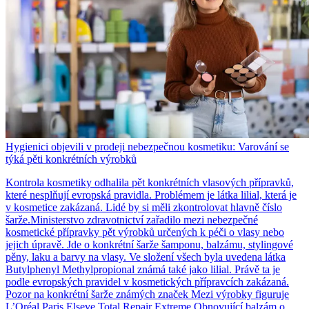
Hygienici objevili v prodeji nebezpečnou kosmetiku: Varování se
týká pěti konkrétních výrobků
Kontrola kosmetiky odhalila pět konkrétních vlasových přípravků,
které nesplňují evropská pravidla. Problémem je látka lilial, která je
v kosmetice zakázaná. Lidé by si měli zkontrolovat hlavně číslo
šarže.Ministerstvo zdravotnictví zařadilo mezi nebezpečné
kosmetické přípravky pět výrobků určených k péči o vlasy nebo
jejich úpravě. Jde o konkrétní šarže šamponu, balzámu, stylingové
pěny, laku a barvy na vlasy. Ve složení všech byla uvedena látka
Butylphenyl Methylpropional známá také jako lilial. Právě ta je
podle evropských pravidel v kosmetických přípravcích zakázaná.
Pozor na konkrétní šarže známých značek Mezi výrobky figuruje
L’Oréal Paris Elseve Total Repair Extreme Obnovující balzám o