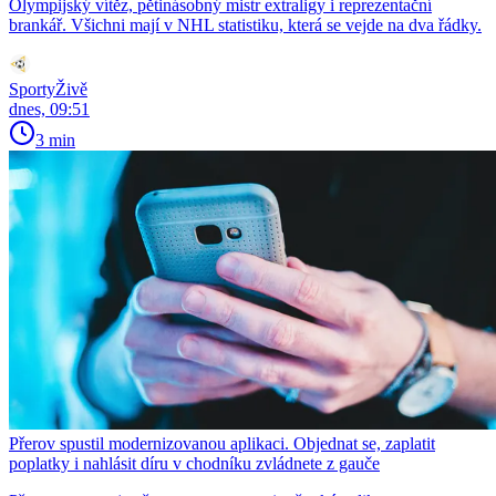
Olympijský vítěz, pětinásobný mistr extraligy i reprezentační
brankář. Všichni mají v NHL statistiku, která se vejde na dva řádky.
SportyŽivě
dnes, 09:51
3 min
Přerov spustil modernizovanou aplikaci. Objednat se, zaplatit
poplatky i nahlásit díru v chodníku zvládnete z gauče