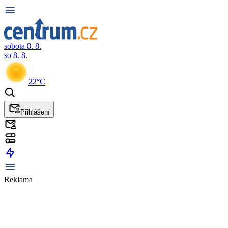
sobota 8. 8.
so 8. 8.
22°C
Přihlášení
Reklama