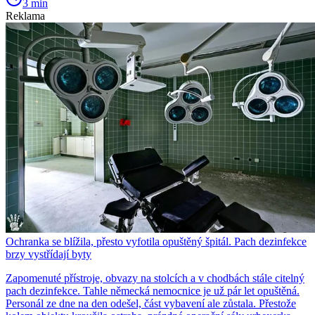
3 min
Reklama
Ochranka se blížila, přesto vyfotila opuštěný špitál. Pach dezinfekce
brzy vystřídají byty
Zapomenuté přístroje, obvazy na stolcích a v chodbách stále citelný
pach dezinfekce. Tahle německá nemocnice je už pár let opuštěná.
Personál ze dne na den odešel, část vybavení ale zůstala. Přestože