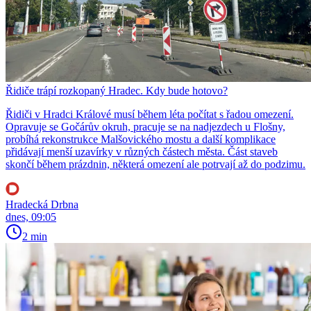
Řidiče trápí rozkopaný Hradec. Kdy bude hotovo?
Řidiči v Hradci Králové musí během léta počítat s řadou omezení.
Opravuje se Gočárův okruh, pracuje se na nadjezdech u Flošny,
probíhá rekonstrukce Malšovického mostu a další komplikace
přidávají menší uzavírky v různých částech města. Část staveb
skončí během prázdnin, některá omezení ale potrvají až do podzimu.
Hradecká Drbna
dnes, 09:05
2 min