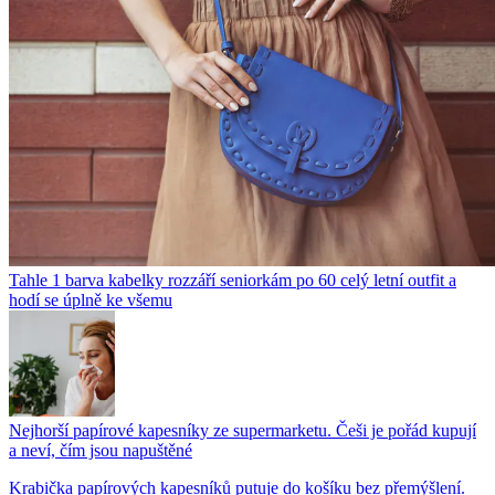
Tahle 1 barva kabelky rozzáří seniorkám po 60 celý letní outfit a
hodí se úplně ke všemu
Nejhorší papírové kapesníky ze supermarketu. Češi je pořád kupují
a neví, čím jsou napuštěné
Krabička papírových kapesníků putuje do košíku bez přemýšlení.