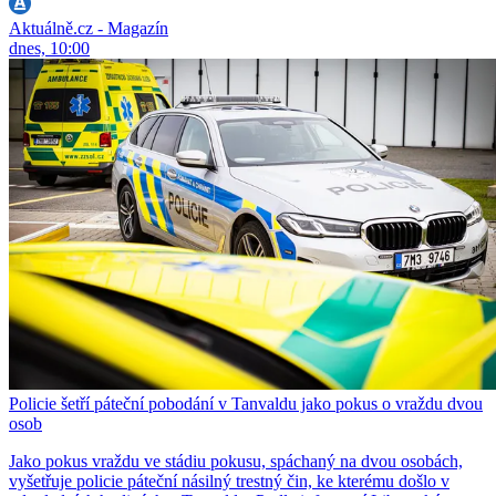
Aktuálně.cz - Magazín
dnes, 10:00
Policie šetří páteční pobodání v Tanvaldu jako pokus o vraždu dvou
osob
Jako pokus vraždu ve stádiu pokusu, spáchaný na dvou osobách,
vyšetřuje policie páteční násilný trestný čin, ke kterému došlo v