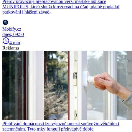
Přerov provozuje přepracovanou verzi městské aplikace
MUNIPOLIS, která slouží k rezervaci na úřad, platbě poplatků,
parkování i hlášení závad.
Mobify.cz
dnes, 09:50
4 min
Reklama
Přehřívání domácnosti lze výrazně omezit správným větráním i
zatemněním. Tyto triky fungují překvapivě dobře