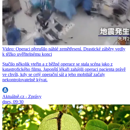
Video: Operaci přerušilo náhlé zemětřesení. Drastické záběry vedly
k těžko uvěřitelnému konci
Stačilo několik vteřin a z běžné operace se stala scéna jako z
katastrofického filmu. Japonští lékaři zahájili operaci pacienta právě
ve chvíli, kdy se celý operační sál a jeho mobiliář začaly
nekontrolovatelně kývat.
Aktuálně.cz - Zprávy
dnes, 09:30