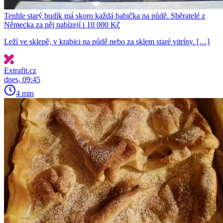
Tenhle starý budík má skoro každá babička na půdě. Sběratelé z
Německa za něj nabízejí i 10 000 Kč
Leží ve sklepě, v krabici na půdě nebo za sklem staré vitríny. […]
Extrafit.cz
dnes, 09:45
4 min