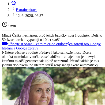
ExtraInspirace
12. 6. 2026, 06:37
3 min
Mladé Češky nechápou, proč jejich babičky nosí 1 doplněk. Dělá to
50 % seniorek a vypadají o 10 let starší
Přidejte si obsah Centrum.cz do oblíbených zdrojů pro Google
hledání a Google zprávy
Některé věci se v rodině předávají jako samozřejmost. Dcera
okouká maminku, vnučka zase babičku – a najednou je tu zvyk,
kterému mladší generace tak úplně nerozumí. Přesně takhle je to s
jedním doplňkem, po kterém starší ženy sahají skoro automaticky.