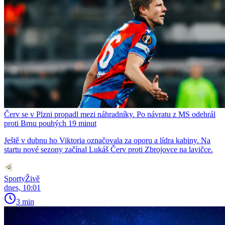
Červ se v Plzni propadl mezi náhradníky. Po návratu z MS odehrál
proti Brnu pouhých 19 minut
Ještě v dubnu ho Viktoria označovala za oporu a lídra kabiny. Na
startu nové sezony začínal Lukáš Červ proti Zbrojovce na lavičce.
SportyŽivě
dnes, 10:01
3 min