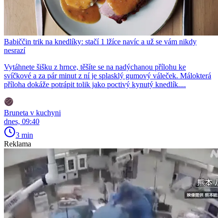
Babiččin trik na knedlíky: stačí 1 lžíce navíc a už se vám nikdy
nesrazí
Vytáhnete šišku z hrnce, těšíte se na nadýchanou přílohu ke
svíčkové a za pár minut z ní je splasklý gumový váleček. Málokterá
příloha dokáže potrápit tolik jako poctivý kynutý knedlík....
Bruneta v kuchyni
dnes, 09:40
3 min
Reklama