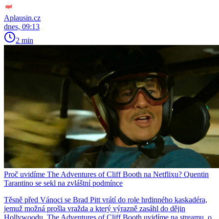
Aplausin.cz
dnes, 09:13
2 min
Proč uvidíme The Adventures of Cliff Booth na Netflixu? Quentin
Tarantino se sekl na zvláštní podmínce
Těsně před Vánoci se Brad Pitt vrátí do role hrdinného kaskadéra,
jemuž možná prošla vražda a který výrazně zasáhl do dějin
Hollywoodu. The Adventures of Cliff Booth uvidíme na streamu, o