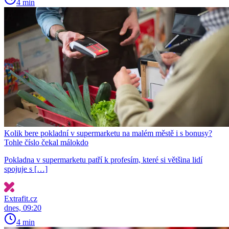
4 min
Kolik bere pokladní v supermarketu na malém městě i s bonusy?
Tohle číslo čekal málokdo
Pokladna v supermarketu patří k profesím, které si většina lidí
spojuje s […]
Extrafit.cz
dnes, 09:20
4 min