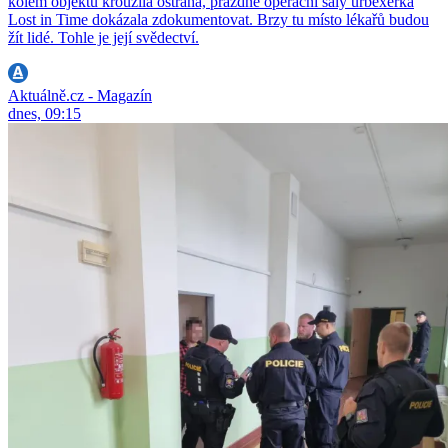
kolem objektu kroužila ostraha, prázdné operační sály urbexerka
Lost in Time dokázala zdokumentovat. Brzy tu místo lékařů budou
žít lidé. Tohle je její svědectví.
Aktuálně.cz - Magazín
dnes, 09:15