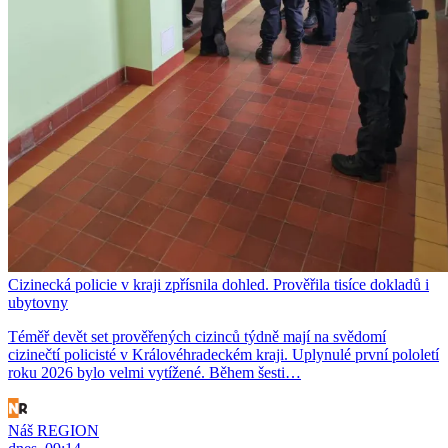
Cizinecká policie v kraji zpřísnila dohled. Prověřila tisíce dokladů i
ubytovny
Téměř devět set prověřených cizinců týdně mají na svědomí
cizinečtí policisté v Královéhradeckém kraji. Uplynulé první pololetí
roku 2026 bylo velmi vytížené. Během šesti…
Náš REGION