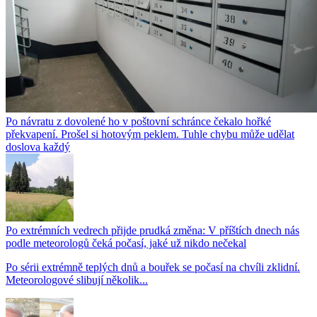
Po návratu z dovolené ho v poštovní schránce čekalo hořké
překvapení. Prošel si hotovým peklem. Tuhle chybu může udělat
doslova každý
Po extrémních vedrech přijde prudká změna: V příštích dnech nás
podle meteorologů čeká počasí, jaké už nikdo nečekal
Po sérii extrémně teplých dnů a bouřek se počasí na chvíli zklidní.
Meteorologové slibují několik...