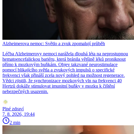
Alzheimerova nemoc: Světlo a zvuk zpomalují průběh
Léčba Alzheimerovy nemoci narážela dlouhá léta na neprostupnou
hematoencefalickou bariéru, která bránila většině léků proniknout
přímo k mozkovým buňkám. Objev takzvané neurostimulace
pomocí blikajícího světla a zvukových impulsů o specifické
frekvenci však přináší zcela nový pohled na možnost regenerace.
Vědci zjistili, že synchronizace mozkových vln na frekvenci 40
Hertzů dokáže stimulovat imunitní buňky v mozku k čištění
nebezpečných usazenin.
Plné zdraví
7. 8. 2026, 19:44
2 min