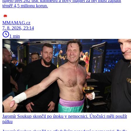
najeto přes 262 tisíc kilometrů a nový majitel za něj musí zaplatit
téměř 4,5 milionu korun.
MMAMAG.cz
7. 8. 2026, 23:14
1 min
Jaromír Soukup skončil po útoku v nemocnici. Útočníci měli použít
pálku