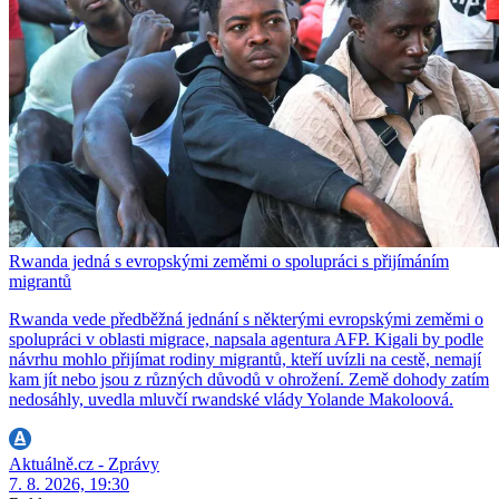
Rwanda jedná s evropskými zeměmi o spolupráci s přijímáním
migrantů
Rwanda vede předběžná jednání s některými evropskými zeměmi o
spolupráci v oblasti migrace, napsala agentura AFP. Kigali by podle
návrhu mohlo přijímat rodiny migrantů, kteří uvízli na cestě, nemají
kam jít nebo jsou z různých důvodů v ohrožení. Země dohody zatím
nedosáhly, uvedla mluvčí rwandské vlády Yolande Makoloová.
Aktuálně.cz - Zprávy
7. 8. 2026, 19:30