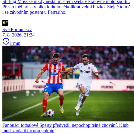
Stirling Moss se nikdy nestal mistrem světa v královně motorsportu.
Přesto měl britský pilot k titulu několikrát velmi blízko. Stejně to měl
i se závodním postem u Ferrariho.
SvětFormule.cz
7. 8. 2026, 21:24
1 min
Fanoušci fotbalové Sparty předvedli nepochopitelné chování. Klub
musí zaplatit tučnou pokutu