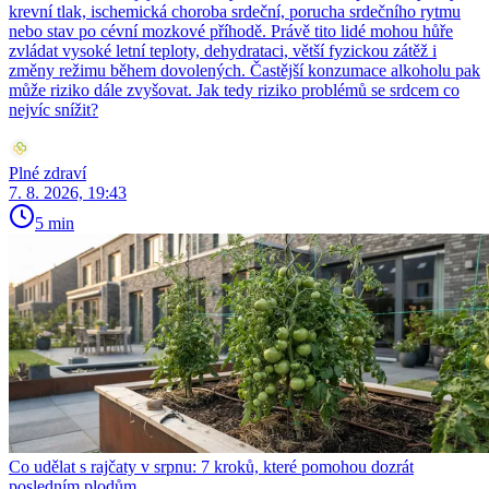
krevní tlak, ischemická choroba srdeční, porucha srdečního rytmu
nebo stav po cévní mozkové příhodě. Právě tito lidé mohou hůře
zvládat vysoké letní teploty, dehydrataci, větší fyzickou zátěž i
změny režimu během dovolených. Častější konzumace alkoholu pak
může riziko dále zvyšovat. Jak tedy riziko problémů se srdcem co
nejvíc snížit?
Plné zdraví
7. 8. 2026, 19:43
5 min
Co udělat s rajčaty v srpnu: 7 kroků, které pomohou dozrát
posledním plodům