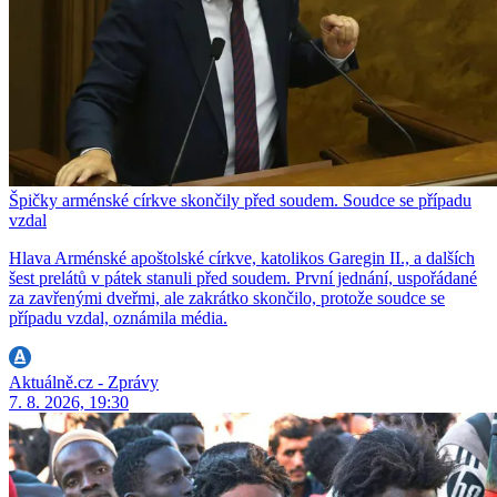
Špičky arménské církve skončily před soudem. Soudce se případu
vzdal
Hlava Arménské apoštolské církve, katolikos Garegin II., a dalších
šest prelátů v pátek stanuli před soudem. První jednání, uspořádané
za zavřenými dveřmi, ale zakrátko skončilo, protože soudce se
případu vzdal, oznámila média.
Aktuálně.cz - Zprávy
7. 8. 2026, 19:30