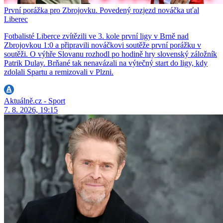
První porážka pro Zbrojovku. Povedený rozjezd nováčka uťal
Liberec
Fotbalisté Liberce zvítězili ve 3. kole první ligy v Brně nad
Zbrojovkou 1:0 a připravili nováčkovi soutěže první porážku v
soutěži. O výhře Slovanu rozhodl po hodině hry slovenský záložník
Patrik Dulay. Brňané tak nenavázali na výtečný start do ligy, kdy
zdolali Spartu a remizovali v Plzni.
Aktuálně.cz - Sport
7. 8. 2026, 19:15