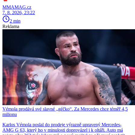
MMAMAG.cz
7. 8. 2026, 23:22
2 min
Reklama
Vémola prodává své slavné „géčko“. Za Mercedes chce téměř 4,5
milionu
Karlos Vémola poslal do prodeje výrazně upravený Mercedes-
AMG G 63, který ho v minulosti doprovázel i k oltáři. Auto má