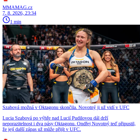
MMAMAG.cz
7. 8. 2026, 23:34
1 min
Szabová možná v Oktagonu skončila. Novotný ji už vidí v UFC
Lucia Szabová po výhře nad Lucií Pudilovou dál drží
neporazitelnost i dva pásy Oktagonu. Ondřej Novotný teď připustil,
že její další zápas už může přijít v UFC.