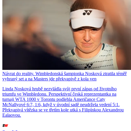
Návrat do reality. Wimbledonská šampionka Nosková ztratila téměř
vyhraný set a na Masters jde překvapivě z kola ven
Linda Nosková hrubě nezvládla svůj první zápas od životního
triumfu ve Wimbledonu. Perspektivní česká reprezentantka na
turnaji WTA 1000 v Torontu podlehla Američance Caty
McNallyové 6:7, 1:6, když v úvodní sadě neudržela vedení 5:1.
Překvapivá vítězka se ve třetím kole utká s Filipínkou Alexandrou
Ealaovou.