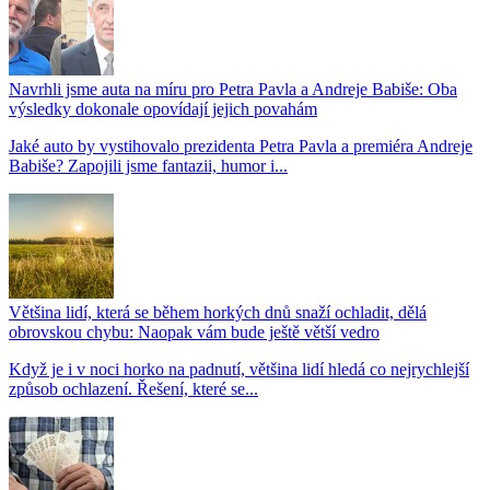
Navrhli jsme auta na míru pro Petra Pavla a Andreje Babiše: Oba
výsledky dokonale opovídají jejich povahám
Jaké auto by vystihovalo prezidenta Petra Pavla a premiéra Andreje
Babiše? Zapojili jsme fantazii, humor i...
Většina lidí, která se během horkých dnů snaží ochladit, dělá
obrovskou chybu: Naopak vám bude ještě větší vedro
Když je i v noci horko na padnutí, většina lidí hledá co nejrychlejší
způsob ochlazení. Řešení, které se...