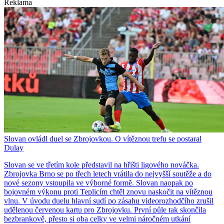
Reklama
Slovan ovládl duel se Zbrojovkou. O vítěznou trefu se postaral
Dulay
Slovan se ve třetím kole představil na hřišti ligového nováčka.
Zbrojovka Brno se po třech letech vrátila do nejvyšší soutěže a do
nové sezony vstoupila ve výborné formě. Slovan naopak po
bojovném výkonu proti Teplicím chtěl znovu naskočit na vítěznou
vlnu. V úvodu duelu hlavní sudí po zásahu videorozhodčího zrušil
udělenou červenou kartu pro Zbrojovku. První půle tak skončila
bezbrankově, přesto si oba celky ve velmi náročném utkání