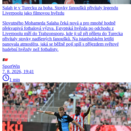
Salah je v Turecku za boha. Stovky fanoušků přivítaly legendu
Liverpoolu jako filmovou hvězdu
Slovutného Mohameda Salaha čeká nová a pro mnohé hodně
překvapivá fotbalová výzva. Egyptská hvězda po odchodu z
Liverpoolu míří do Trabzonsporu, kde ji už při příletu do Turecka
přivítaly stovky nadšených fanoušků. Na istanbulském letišti
panovala atmosféra, jaká se běžně pojí spíš s příjezdem světové
hudební hvězdy než fotbalisty.
SportWin
7. 8. 2026, 19:41
1 min