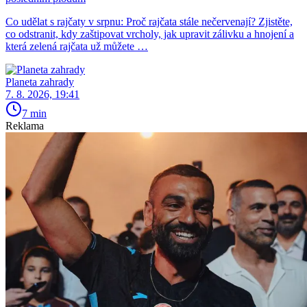
Co udělat s rajčaty v srpnu: Proč rajčata stále nečervenají? Zjistěte,
co odstranit, kdy zaštipovat vrcholy, jak upravit zálivku a hnojení a
která zelená rajčata už můžete …
Planeta zahrady
7. 8. 2026, 19:41
7 min
Reklama