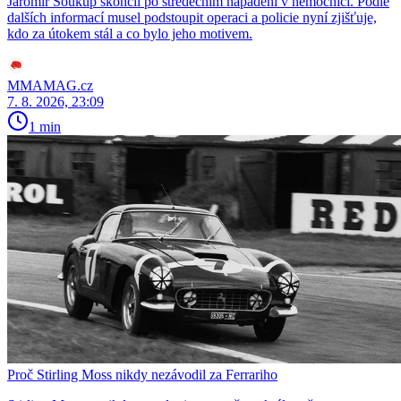
Jaromír Soukup skončil po středečním napadení v nemocnici. Podle
dalších informací musel podstoupit operaci a policie nyní zjišťuje,
kdo za útokem stál a co bylo jeho motivem.
MMAMAG.cz
7. 8. 2026, 23:09
1 min
Proč Stirling Moss nikdy nezávodil za Ferrariho