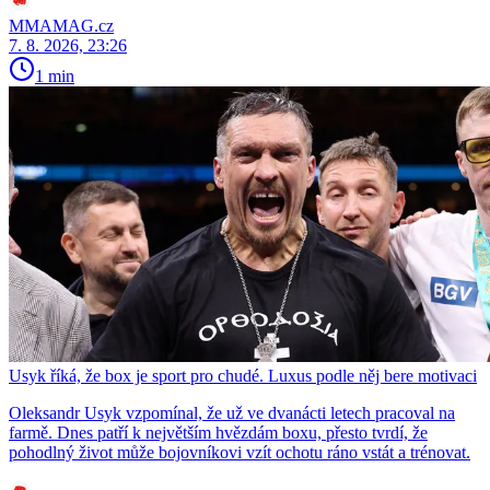
MMAMAG.cz
7. 8. 2026, 23:26
1 min
Usyk říká, že box je sport pro chudé. Luxus podle něj bere motivaci
Oleksandr Usyk vzpomínal, že už ve dvanácti letech pracoval na
farmě. Dnes patří k největším hvězdám boxu, přesto tvrdí, že
pohodlný život může bojovníkovi vzít ochotu ráno vstát a trénovat.