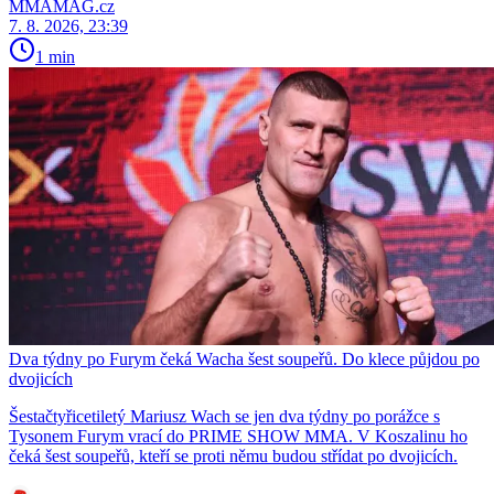
MMAMAG.cz
7. 8. 2026, 23:39
1 min
Dva týdny po Furym čeká Wacha šest soupeřů. Do klece půjdou po
dvojicích
Šestačtyřicetiletý Mariusz Wach se jen dva týdny po porážce s
Tysonem Furym vrací do PRIME SHOW MMA. V Koszalinu ho
čeká šest soupeřů, kteří se proti němu budou střídat po dvojicích.