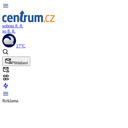
sobota 8. 8.
so 8. 8.
17°C
Přihlášení
Reklama