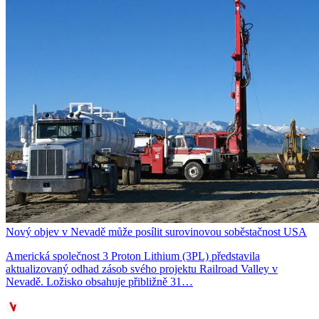
Nový objev v Nevadě může posílit surovinovou soběstačnost USA
Americká společnost 3 Proton Lithium (3PL) představila
aktualizovaný odhad zásob svého projektu Railroad Valley v
Nevadě. Ložisko obsahuje přibližně 31…