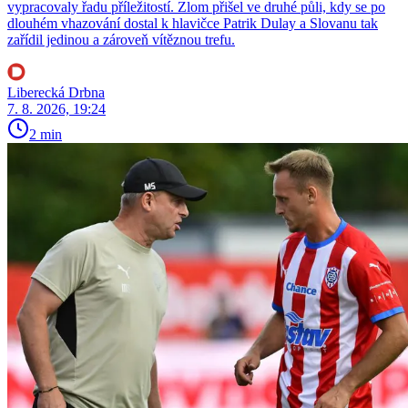
vypracovaly řadu příležitostí. Zlom přišel ve druhé půli, kdy se po
dlouhém vhazování dostal k hlavičce Patrik Dulay a Slovanu tak
zařídil jedinou a zároveň vítěznou trefu.
Liberecká Drbna
7. 8. 2026, 19:24
2 min