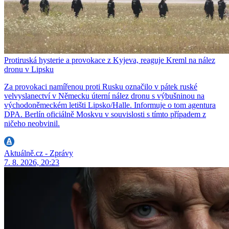
Protiruská hysterie a provokace z Kyjeva, reaguje Kreml na nález
dronu v Lipsku
Za provokaci namířenou proti Rusku označilo v pátek ruské
velvyslanectví v Německu úterní nález dronu s výbušninou na
východoněmeckém letišti Lipsko/Halle. Informuje o tom agentura
DPA. Berlín oficiálně Moskvu v souvislosti s tímto případem z
ničeho neobvinil.
Aktuálně.cz - Zprávy
7. 8. 2026, 20:23