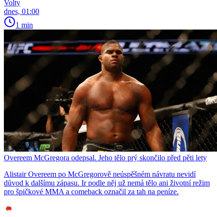
Volty
dnes, 01:00
1 min
Overeem McGregora odepsal. Jeho tělo prý skončilo před pěti lety
Alistair Overeem po McGregorově neúspěšném návratu nevidí
důvod k dalšímu zápasu. Ir podle něj už nemá tělo ani životní režim
pro špičkové MMA a comeback označil za tah na peníze.