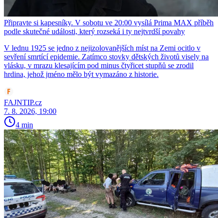
Připravte si kapesníky. V sobotu ve 20:00 vysílá Prima MAX příběh
podle skutečné události, který rozseká i ty nejtvrdší povahy
V lednu 1925 se jedno z nejizolovanějších míst na Zemi ocitlo v
sevření smrtící epidemie. Zatímco stovky dětských životů visely na
vlásku, v mrazu klesajícím pod minus čtyřicet stupňů se zrodil
hrdina, jehož jméno mělo být vymazáno z historie.
FAJNTIP.cz
7. 8. 2026, 19:00
4 min