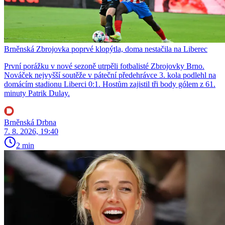
Brněnská Zbrojovka poprvé klopýtla, doma nestačila na Liberec
První porážku v nové sezoně utrpěli fotbalisté Zbrojovky Brno.
Nováček nejvyšší soutěže v páteční předehrávce 3. kola podlehl na
domácím stadionu Liberci 0:1. Hostům zajistil tři body gólem z 61.
minuty Patrik Dulay.
Brněnská Drbna
7. 8. 2026, 19:40
2 min