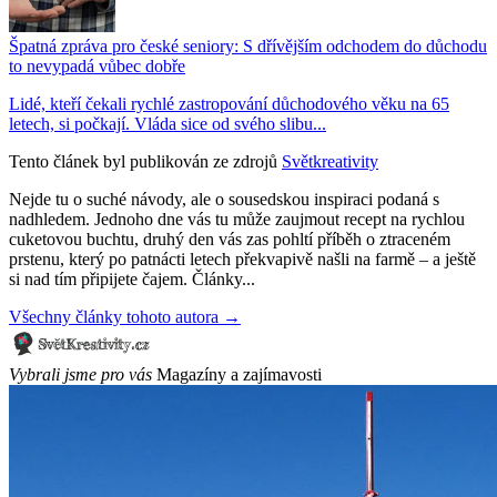
Špatná zpráva pro české seniory: S dřívějším odchodem do důchodu
to nevypadá vůbec dobře
Lidé, kteří čekali rychlé zastropování důchodového věku na 65
letech, si počkají. Vláda sice od svého slibu...
Tento článek byl publikován ze zdrojů
Světkreativity
Nejde tu o suché návody, ale o sousedskou inspiraci podaná s
nadhledem. Jednoho dne vás tu může zaujmout recept na rychlou
cuketovou buchtu, druhý den vás zas pohltí příběh o ztraceném
prstenu, který po patnácti letech překvapivě našli na farmě – a ještě
si nad tím připijete čajem. Články...
Všechny články tohoto autora →
Vybrali jsme pro vás
Magazíny a zajímavosti