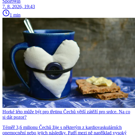
SportWin
7. 8. 2026, 19:43
1 min
Horké léto může být pro třetinu Čechů větší zátěží pro srdce. Na co
si dát pozor?
Téměř 3,6 milionu Čechů žije s některým z kardiovaskulárních
onemocnění nebo jejich následky. Patří mezi ně například vysoký