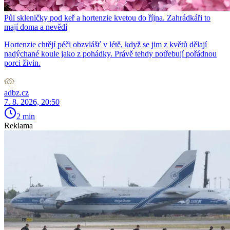
Půl skleničky pod keř a hortenzie kvetou do října. Zahrádkáři to
mají doma a nevědí
Hortenzie chtějí péči obzvlášť v létě, když se jim z květů dělají
nadýchané koule jako z pohádky. Právě tehdy potřebují pořádnou
porci živin.
adbz.cz
7. 8. 2026, 20:50
2 min
Reklama