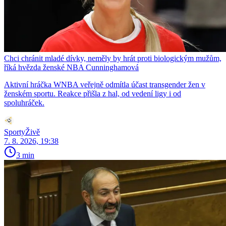
Chci chránit mladé dívky, neměly by hrát proti biologickým mužům,
říká hvězda ženské NBA Cunninghamová
Aktivní hráčka WNBA veřejně odmítla účast transgender žen v
ženském sportu. Reakce přišla z hal, od vedení ligy i od
spoluhráček.
SportyŽivě
7. 8. 2026, 19:38
3 min