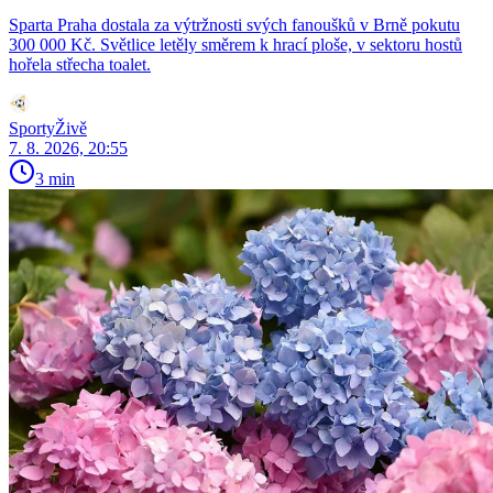
Sparta Praha dostala za výtržnosti svých fanoušků v Brně pokutu
300 000 Kč. Světlice letěly směrem k hrací ploše, v sektoru hostů
hořela střecha toalet.
SportyŽivě
7. 8. 2026, 20:55
3 min