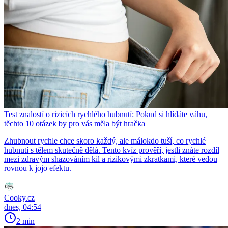
Test znalostí o rizicích rychlého hubnutí: Pokud si hlídáte váhu,
těchto 10 otázek by pro vás měla být hračka
Zhubnout rychle chce skoro každý, ale málokdo tuší, co rychlé
hubnutí s tělem skutečně dělá. Tento kvíz prověří, jestli znáte rozdíl
mezi zdravým shazováním kil a rizikovými zkratkami, které vedou
rovnou k jojo efektu.
Cooky.cz
dnes, 04:54
2 min