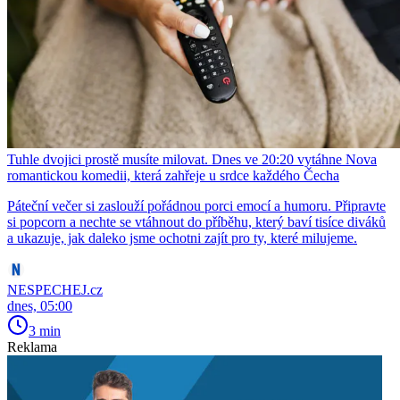
Tuhle dvojici prostě musíte milovat. Dnes ve 20:20 vytáhne Nova
romantickou komedii, která zahřeje u srdce každého Čecha
Páteční večer si zaslouží pořádnou porci emocí a humoru. Připravte
si popcorn a nechte se vtáhnout do příběhu, který baví tisíce diváků
a ukazuje, jak daleko jsme ochotni zajít pro ty, které milujeme.
NESPECHEJ.cz
dnes, 05:00
3 min
Reklama