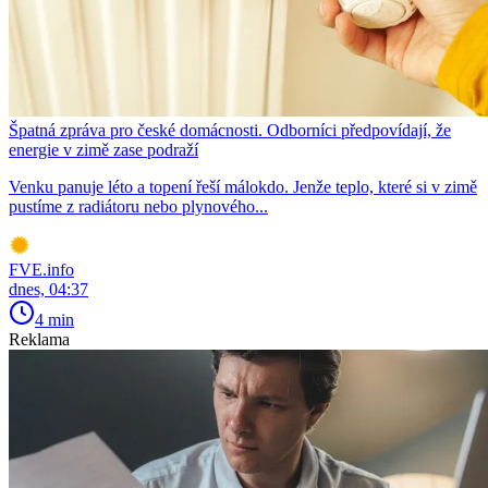
Špatná zpráva pro české domácnosti. Odborníci předpovídají, že
energie v zimě zase podraží
Venku panuje léto a topení řeší málokdo. Jenže teplo, které si v zimě
pustíme z radiátoru nebo plynového...
FVE.info
dnes, 04:37
4 min
Reklama