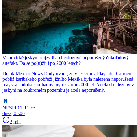
V mexické jeskyni objevili archeologové neporušený čokoládový
artefakt. Dá se po(u)žít i po 2000 letech?
Deník Mexico News Daily uvádí, že v jeskyni v Playa del Carmen
poblíž karibského pobřeží jižního Mexika byla nalezena neporušená
mayská nádoba s odhadovaným stářím 2000 let. Artefakt nalezený v
jeskyni na soukromém pozemku je zcela neporušený.
NESPECHEJ.cz
dnes, 05:00
2 min