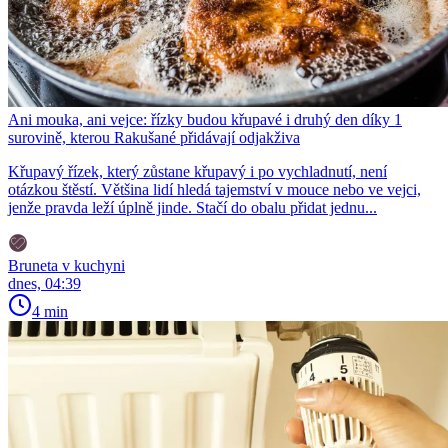
Ani mouka, ani vejce: řízky budou křupavé i druhý den díky 1
surovině, kterou Rakušané přidávají odjakživa
Křupavý řízek, který zůstane křupavý i po vychladnutí, není
otázkou štěstí. Většina lidí hledá tajemství v mouce nebo ve vejci,
jenže pravda leží úplně jinde. Stačí do obalu přidat jednu...
Bruneta v kuchyni
dnes, 04:39
4 min