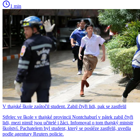
1 min
V thajské škole zaútočil student. Zabil čtyři lidi, pak se zastřelil
Střelec ve škole v thajské provincii Nontchaburí v pátek zabil čtyři
lidi, mezi nimiž jsou učitelé i žáci. Infomoval o tom thajský ministr
školství. Pachatelem byl student, který se posléze zastřelil, uvedla
podle agentury Reuters policie.