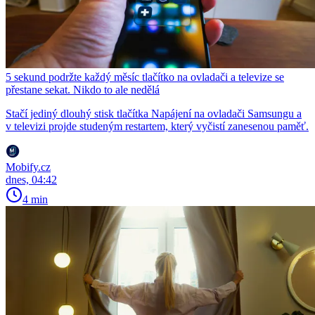
5 sekund podržte každý měsíc tlačítko na ovladači a televize se
přestane sekat. Nikdo to ale nedělá
Stačí jediný dlouhý stisk tlačítka Napájení na ovladači Samsungu a
v televizi projde studeným restartem, který vyčistí zanesenou paměť.
Mobify.cz
dnes, 04:42
4 min