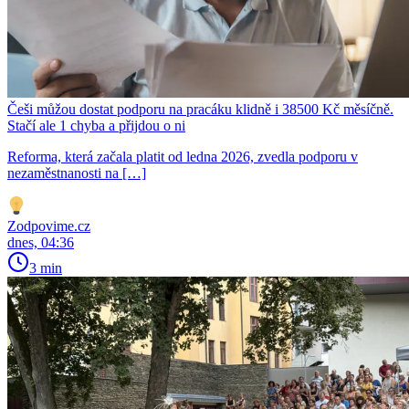
Češi můžou dostat podporu na pracáku klidně i 38500 Kč měsíčně.
Stačí ale 1 chyba a přijdou o ni
Reforma, která začala platit od ledna 2026, zvedla podporu v
nezaměstnanosti na […]
Zodpovime.cz
dnes, 04:36
3 min