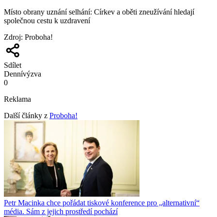
Místo obrany uznání selhání: Církev a oběti zneužívání hledají
společnou cestu k uzdravení
Zdroj
:
Proboha!
Sdílet
Denní
výzva
0
Reklama
Další články z
Proboha!
Petr Macinka chce pořádat tiskové konference pro „alternativní“
média. Sám z jejich prostředí pochází