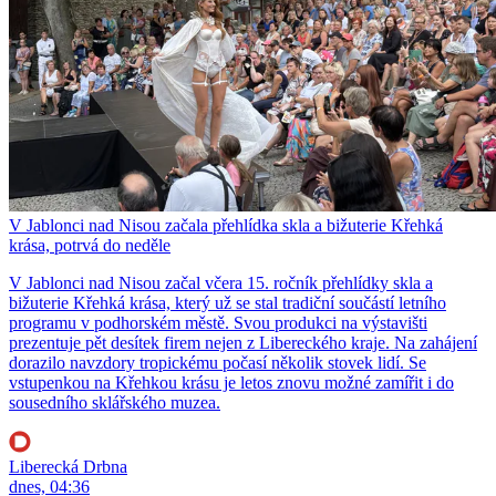
V Jablonci nad Nisou začala přehlídka skla a bižuterie Křehká
krása, potrvá do neděle
V Jablonci nad Nisou začal včera 15. ročník přehlídky skla a
bižuterie Křehká krása, který už se stal tradiční součástí letního
programu v podhorském městě. Svou produkci na výstavišti
prezentuje pět desítek firem nejen z Libereckého kraje. Na zahájení
dorazilo navzdory tropickému počasí několik stovek lidí. Se
vstupenkou na Křehkou krásu je letos znovu možné zamířit i do
sousedního sklářského muzea.
Liberecká Drbna
dnes, 04:36