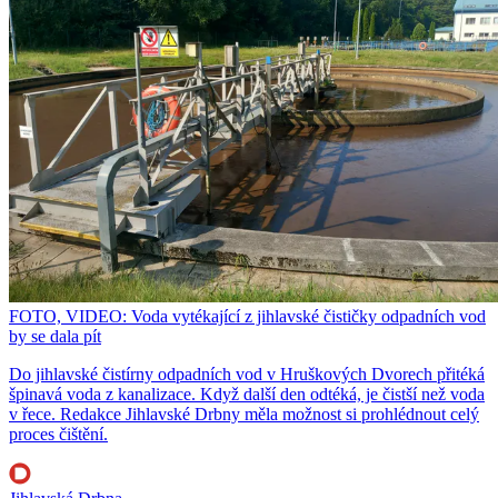
FOTO, VIDEO: Voda vytékající z jihlavské čističky odpadních vod
by se dala pít
Do jihlavské čistírny odpadních vod v Hruškových Dvorech přitéká
špinavá voda z kanalizace. Když další den odtéká, je čistší než voda
v řece. Redakce Jihlavské Drbny měla možnost si prohlédnout celý
proces čištění.