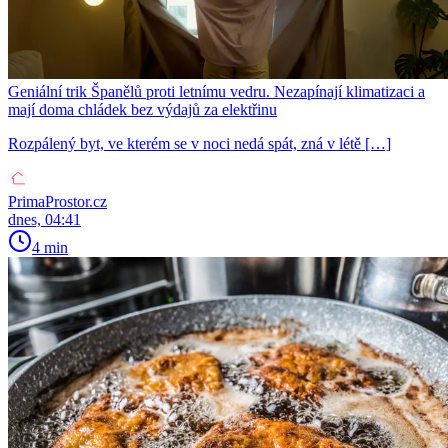
Geniální trik Španělů proti letnímu vedru. Nezapínají klimatizaci a
mají doma chládek bez výdajů za elektřinu
Rozpálený byt, ve kterém se v noci nedá spát, zná v létě […]
PrimaProstor.cz
dnes, 04:41
4 min