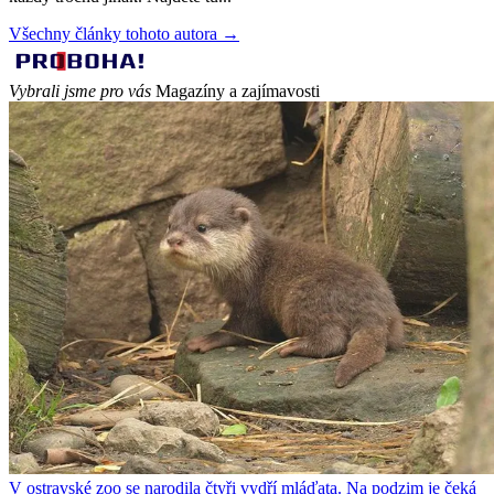
Všechny články tohoto autora →
Vybrali jsme pro vás
Magazíny a zajímavosti
V ostravské zoo se narodila čtyři vydří mláďata. Na podzim je čeká