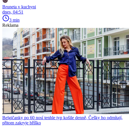
Bruneta v kuchyni
dnes, 04:51
3 min
Reklama
Belgičanky po 60 nosí tenhle typ košile denně, Češky ho odmítají,
přitom zakryje bříško