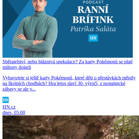
Sběratelství, nebo bláznivá spekulace? Za karty Pokémonů se platí
miliony dolarů
Vybavujete si ještě karty Pokémonů, které děti o přestávkách měnily
na školních chodbách? Hra letos slaví 30. výročí, z nostalgické
zábavy se ale v...
HN.cz
dnes, 05:00