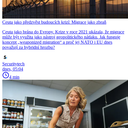
Ceuta jako předzvěst budoucích krizí: Migrace jako zbraň
Ceuta jako brána do Evropy. Krize v roce 2021 ukázala, že migrace
může být využita jako nástroj geopolitického nátlaku. Jak funguje
koncept „weaponized migration“ a proč jej NATO i EU dnes
považují za hybridní hrozbu?
Securitytech
dnes, 05:04
4 min