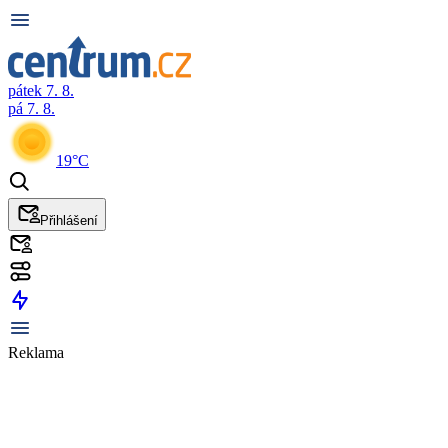
pátek 7. 8.
pá 7. 8.
19°C
Přihlášení
Reklama