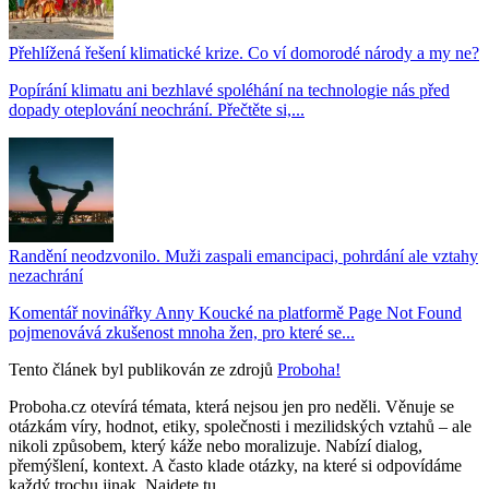
Přehlížená řešení klimatické krize. Co ví domorodé národy a my ne?
Popírání klimatu ani bezhlavé spoléhání na technologie nás před
dopady oteplování neochrání. Přečtěte si,...
Randění neodzvonilo. Muži zaspali emancipaci, pohrdání ale vztahy
nezachrání
Komentář novinářky Anny Koucké na platformě Page Not Found
pojmenovává zkušenost mnoha žen, pro které se...
Tento článek byl publikován ze zdrojů
Proboha!
Proboha.cz otevírá témata, která nejsou jen pro neděli. Věnuje se
otázkám víry, hodnot, etiky, společnosti i mezilidských vztahů – ale
nikoli způsobem, který káže nebo moralizuje. Nabízí dialog,
přemýšlení, kontext. A často klade otázky, na které si odpovídáme
každý trochu jinak. Najdete tu...