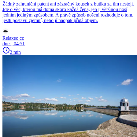
Žádný zahraniční patent ani zázračný kousek z butiku za tím nestojí.
Jde o věc, kterou má doma skoro každá žena, jen ji většinou nosí
jedním jediným způsobem. A právě způsob nošení rozhoduje o tom,
jestli postavu zjemní, nebo jí naopak přidá objem.
Relaxeo.cz
dnes, 04:51
2 min