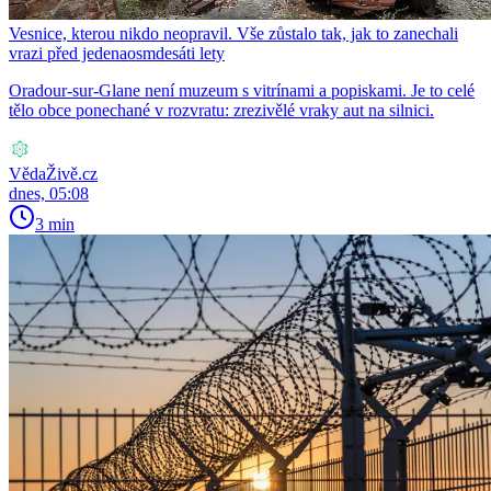
Vesnice, kterou nikdo neopravil. Vše zůstalo tak, jak to zanechali
vrazi před jedenaosmdesáti lety
Oradour-sur-Glane není muzeum s vitrínami a popiskami. Je to celé
tělo obce ponechané v rozvratu: zrezivělé vraky aut na silnici.
VědaŽivě.cz
dnes, 05:08
3 min