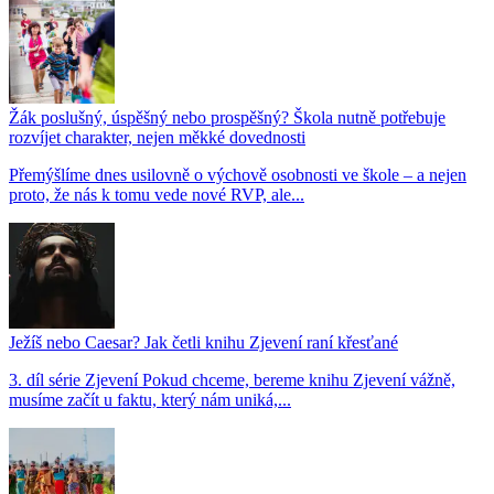
Žák poslušný, úspěšný nebo prospěšný? Škola nutně potřebuje
rozvíjet charakter, nejen měkké dovednosti
Přemýšlíme dnes usilovně o výchově osobnosti ve škole – a nejen
proto, že nás k tomu vede nové RVP, ale...
Ježíš nebo Caesar? Jak četli knihu Zjevení raní křesťané
3. díl série Zjevení Pokud chceme, bereme knihu Zjevení vážně,
musíme začít u faktu, který nám uniká,...