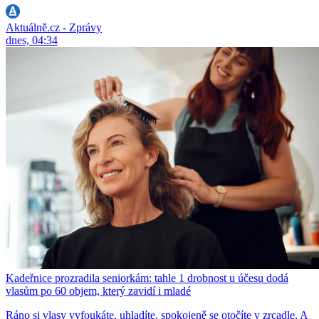
Aktuálně.cz - Zprávy
dnes, 04:34
Kadeřnice prozradila seniorkám: tahle 1 drobnost u účesu dodá
vlasům po 60 objem, který zavidí i mladé
Ráno si vlasy vyfoukáte, uhladíte, spokojeně se otočíte v zrcadle. A