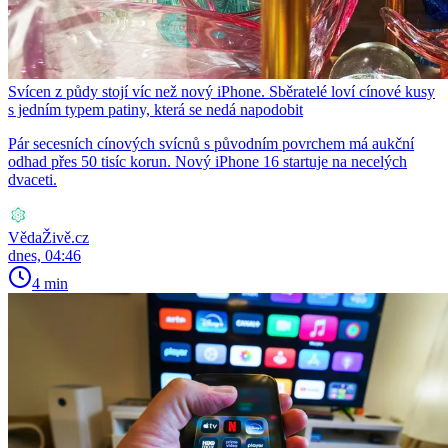
Svícen z půdy stojí víc než nový iPhone. Sběratelé loví cínové kusy
s jedním typem patiny, která se nedá napodobit
Pár secesních cínových svícnů s původním povrchem má aukční
odhad přes 50 tisíc korun. Nový iPhone 16 startuje na necelých
dvaceti.
VědaŽivě.cz
dnes, 04:46
4 min