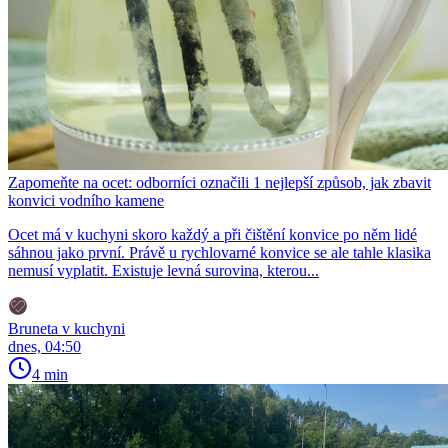
Zapomeňte na ocet: odborníci označili 1 nejlepší způsob, jak zbavit
konvici vodního kamene
Ocet má v kuchyni skoro každý a při čištění konvice po něm lidé
sáhnou jako první. Právě u rychlovarné konvice se ale tahle klasika
nemusí vyplatit. Existuje levná surovina, kterou...
Bruneta v kuchyni
dnes, 04:50
4 min