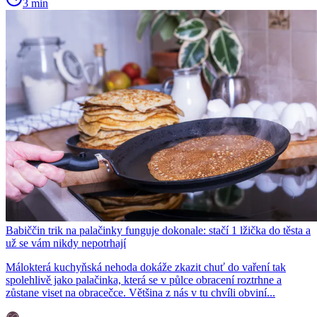
3 min
Babiččin trik na palačinky funguje dokonale: stačí 1 lžička do těsta a
už se vám nikdy nepotrhají
Málokterá kuchyňská nehoda dokáže zkazit chuť do vaření tak
spolehlivě jako palačinka, která se v půlce obracení roztrhne a
zůstane viset na obracečce. Většina z nás v tu chvíli obviní...