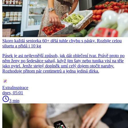
Skoro každá seniorka 60+ dělá tuhle chybu s pásky. Rozbije celou
siluetu a přidá i 10 kg
Pásek je asi nejlevnější způsob, jak dát oblečení tvar. Právě proto po
něm ženy po šedesátce sahají, když jim šaty nebo tunika visí na těle
jako pytel. Jenže stejný doplněk umí celý dojem otočit naruby.
Rozhoduje přitom pár centimetrů a jedna jediná dírka.
ExtraInspirace
dnes, 05:01
3 min