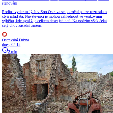
stěhování
Rodina vyder malých v Zoo Ostrava se po roční pauze rozrostla o
čtyři mláďata. Návštěvníci je mohou zahlédnout ve venkovním
výběhu, kde nyní žije celkem deset jedinců. Na podzim však čeká
celý chov zásadní změna.
Ostravská Drbna
dnes, 05:12
2 min