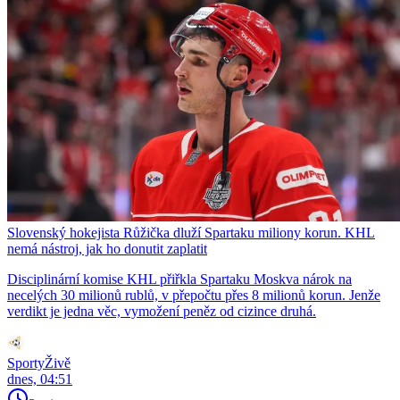
Slovenský hokejista Růžička dluží Spartaku miliony korun. KHL
nemá nástroj, jak ho donutit zaplatit
Disciplinární komise KHL přiřkla Spartaku Moskva nárok na
necelých 30 milionů rublů, v přepočtu přes 8 milionů korun. Jenže
verdikt je jedna věc, vymožení peněz od cizince druhá.
SportyŽivě
dnes, 04:51