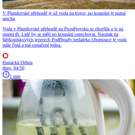
V Plumlovské přehradě je už voda na trojce, po koupání je nutná
sprcha
Voda v Plumlovské přehradě na Prostějovsku se zhoršila a je na
stupni tři. Lidé by se měli po koupání osprchovat. Naopak na
štěrkopískových jezerech Poděbrady nedaleko Olomouce je voda
stále čistá a má označení jedna.
Hanácká Drbna
dnes, 04:50
1 min