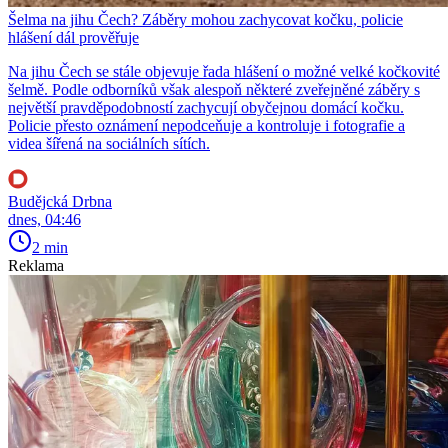
Šelma na jihu Čech? Záběry mohou zachycovat kočku, policie
hlášení dál prověřuje
Na jihu Čech se stále objevuje řada hlášení o možné velké kočkovité
šelmě. Podle odborníků však alespoň některé zveřejněné záběry s
největší pravděpodobností zachycují obyčejnou domácí kočku.
Policie přesto oznámení nepodceňuje a kontroluje i fotografie a
videa šířená na sociálních sítích.
Budějcká Drbna
dnes, 04:46
2 min
Reklama